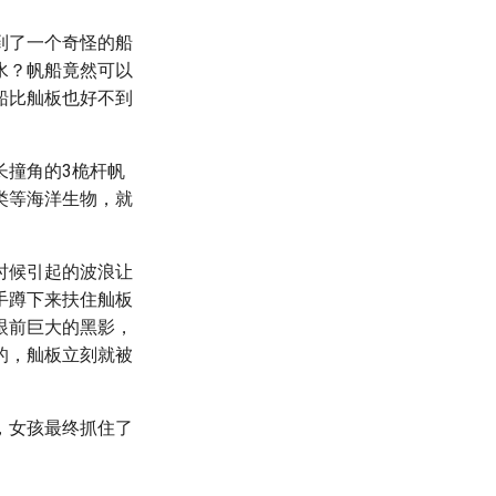
到了一个奇怪的船
水？帆船竟然可以
船比舢板也好不到
长撞角的3桅杆帆
类等海洋生物，就
时候引起的波浪让
手蹲下来扶住舢板
眼前巨大的黑影，
的，舢板立刻就被
，女孩最终抓住了