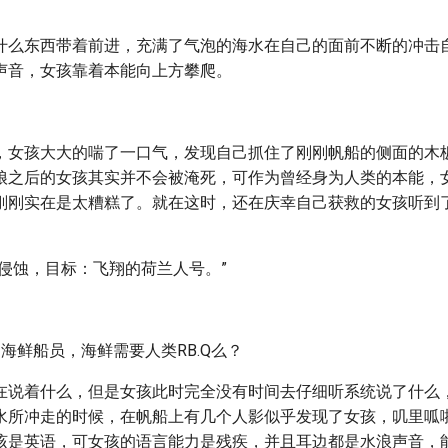
什么东西带着前进，充满了气泡的海水在自己的面前不断的冲击
声音，女孩靠着本能向上方攀爬。
，女孩大大的喘了一口气，发现自己抓住了刚刚帆船的侧面的木
娘之后的女孩其实并不会被淹死，可作为曾经身为人类的本能，
刚刚实在是太糟糕了。就在这时，还在庆幸自己获救的女孩听到
始侵蚀，目标：飞翔的荷兰人号。”
海鲜船员，海鲜需要人类RB.Q么？
在说着什么，但是女孩此时完全没有时间去仔细听系统说了什么
水所冲走的时候，在帆船上有几个人影似乎发现了女孩，叽里呱
该是英语，可女孩的语言能力是残疾，并且耳边都是水浪声音，