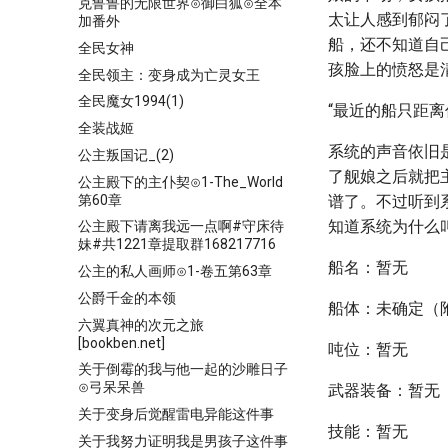
克鲁鲁的无限世界⊙御白狐⊙全本
太让人感到郁闷
加番外
船，还不知道自
全民女神
孩脸上的愤怒是
全民领主：变身成为亡灵女王
全民魔女1994(1)
“最近的船只距离
全装战姬
系统的声音依旧
公主叛国记_(2)
了舰娘之后就把
公主殿下的主仆契⊙1-The_World
第60章
谱了。不过听到
知道系统为什么
公主殿下请离我远一点啊#守床待
妹#共1221章提取群168217716
船名：暂无
公主的私人画师⊙1-卷五第63章
公爵千金的本领
船体：未确定（附
六翼真神的次元之旅
[bookben.net]
吨位：暂无
关于倒霉的我与他一起的沙雕日子
⊙弓呆呆兽
武器装备：暂无
关于变身后觉醒雷电异能这件事
技能：暂无
关于我努力证明我是男孩子这件事