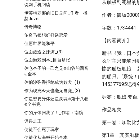
从舢板到死星的
说网手机阅读
伊芙特罗娜的旧日见闻_作者：橘
作者：御坂0000
赭Juzer
传奇博物
字数：1734441
传奇马娘想好好谈恋爱
【内容简介】
但愿世界能和平
位面旅途之沫漓_(3)
新书《我，日本
位面游戏副本_目自翕张
么宿主只能够附
佐仓杏子的一己之见⊙山谷的回音
惨的舢板舰娘，
⊙全本
的船只。“系统
佐伯沙弥香拒绝成为败犬_(1)
145377695
作为现充今天也毫无自觉_(3)
标签：舰娘,变百
你是想要身体还是灵魂⊙第十八卷
⊙全书完
作品相关
你的身体归我了！_作者：南镜
佣兵之王
第一卷：加勒比
使徒不会死于玩家
第1章：其实舢
使徒化从海贼开始全本