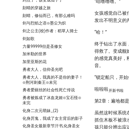
到点了，该变成仙子了
“咕噜噜噜。”
刻晴的穿越之旅
女孩感觉自己被
刻晴，修仙而已，有那么难吗
发出不明意义的
剑与烈焰之语⊙墨尘为炽
剑之公主(校)作者：稻草人骑士
“哈！”
剑如歌
终于钻出了水面
力量99999但是圣修女
得救了。变成舰
加米勒的世界
的感觉真美好，
加里亚斯的花
音。
勇者大人，信仰圣光吧
“锁定船只，开
勇者大人，我真的不是你的妻子！
⊙荆河刺秦王⊙未完
啦啦啦
勇者爱丽丝的社会性死亡传说
开新书啦
勇者被炼成了冰血龙姬⊙宝石怪⊙
第2章：遍地都是
未完
化身二次元萌妹_(2)
虽然这时候系统
化身厉鬼，我成了女主背后的影子
抓住木板不被浪
化身圣女最新章节汗书,化身圣女
孩只能分辨出应