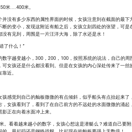
0米……400米。
个并没有多少东西的属性界面的时候，女孩注意到在截面的最下
不断的变小，发现这附近有船之后，女孩立刻四处的张望，可是
都没有见到，周围是一片汪洋大海，除了水还是水！
错了什么！”
数字越变越小，300，200，100，按照系统的说法，自己的
，可女孩还是什么都没看到。但是在女孩的内心深处传来了一丝
在靠近。
女孩感觉到自己的舢板微微的有点倾斜，似乎船头有点抬起来了
方，女孩看到了，看到了在自己前方的不远处的水面微微的涌起
黑影正在向着水面冲上来。
，30米。看着越来越小的数字，女孩心想这是潜艇么？难道自己要
好的，最起码还是钢铁战舰，比起现在的舢板要强上无数倍！