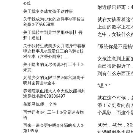
⊙残
附近船只距离：45
关于我变身成女孩子这件事
就在女孩看着这
关于我成为少女的这件事⊙宇智波
剑豪⊙至第658章
上面的数字正在
关于我转生到异世界那些事[丿吾
之中，女孩什么
梦丨逍遥]
关于我转生成美少女并随身带着核
“系统你是不是搞
弹这档事儿⊙最爱狂三的乌鸦⊙校
对全本（含番外两章）_
女孩注意到上面的
关于隐者的无尽传说⊙打工斗士⊙
自己很近很近了
未完
到有什么东西正
兵器少女的无限世界⊙凉宫游离子
晓月圆舞曲⊙全本
“嗯？”
养老院吸血姬大人今天也没能得到
满足找书群638306497
就在这个时候，
兼职灵傀师__全卷
浪！立刻看向前
再世罚者⊙打工斗士⊙异界迷者物
个黑影，而这个
语
50米，40米
再来一遍会更好吗⊙分隔的众人⊙
第149章
过潜艇似乎也挺