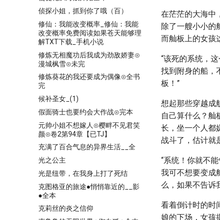
侦探小姐，抓到你了哦（百）
在茫茫的大海中
修仙：我能改变概率_修仙：我能
除了一艘小小的
改变概率免费阅读如果苍天能够理
而舢板上的女孩
解TXT下载_手机小说
修炼无相魔功后我成为劲敌娇妻⊙
“该死的系统，
漫城枫雪⊙未完
找到附身的船，
修炼葵花的我还要成为偶像⊙全书
板！”
完
候补圣女_(1)
想起那些穿越成
假面骑士也要约会大作战⊙完本
自己算什么？舢
元帅小姐不想嫁人⊙樱畔不见君笑
长，坐一个人都
颜⊙卷2第94章【已TJ】
战斗了，估计就
充满了百合气息的异界生活__全
“系统！你就不
光之公主
我可不想要变成
光是纽带，在我身上打了死结
么，如果不告诉我
克图格亚的旅途●悄悄靠近的__影
●全本
看着倒计时的时
克莉丝的炎之信仰
娘的下场，女孩