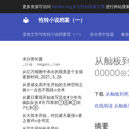
user_nito-seriesId_8229977
更多资源可访问
tsindex.org 多元性别搜索引擎
进行跨站搜
人生扮演游戏
今天也想在异世界从容的活下去⊙
性转小说档案（一）
全书完
今天也是魔法少女
变身文学与性转小说档案馆（一）
未分类中短篇
未分
今天我要变成谁呢？
今天的魔女小姐也在努力活着⊙总
裁下放⊙未完
从舢板
从举报自己50w开始的企业娘生活
未分类长篇
_作者：Nagato_Yuki
00000⊙
从亿万细胞中杀出的我竟是个女孩
更新时间_2021_5_26
从变成女高中生开始的主神空间之
旅⊙一点也不熟练⊙全本
下载:
从舢板到死星
从夏日重现开始改写历史#少年先
疯队队长#共75章群①⑥8②衣
在线阅读 从舢板到
7七衣⑥
从大筒木开始，对抗诸天最强⊙者
之卷VI⊙全书完
摘要
从宫女开始长生登仙