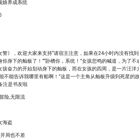
舰娘养成系统
0
女警》，欢迎大家来支持“请宿主注意，如果在24小时内没有找
身你身下的舢板了！”“卧槽你，系统！”女孩悲鸣的喊道，为了不
女孩奋力的开始划动身下的舢板，而在女孩的四周，是一片汪洋
！能不能告诉我哪里有船啊！”这是一个主角从舢板升级到死星的
记得备注是书友啦
,冒险,无限流
女海盗
板开局也不差