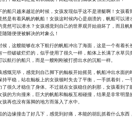
下的船只越来越近的时候，女孩发现似乎这不是潜艇啊！女孩看
竟然是有着风帆的帆船！女孩这时候内心是崩溃的，帆船可以潜
的竟然可以潜水？女孩感觉到自己的世界观开始崩坏了，而且帆
是随随便便被解决的对象么！
时候，这艘能够在水下航行的帆船冲出了海面，这是一个有着长
有一些破破烂烂的，似乎使用了很久一样，船体上长满了水草贝
可以航行的船只，而是一艘刚刚被打捞出水的沉船一样。
孩感慨完毕，感觉到自己脚下的舢板开始摇晃，帆船冲出水面的
保持平稳，站在舢板上的女孩顿时失去了平衡，一手抓着剑，一
力了很久才稳住了身体。不过就在女孩稳住的刹那，女孩看到了
女孩的方向撞来，巨大的帆船和舢板互相碰撞，结果是非常明显
女孩再也没有落脚的地方而落入了水中。
船的边缘撞击了好几下，感觉到好痛，本能的胡乱抓着什么东西