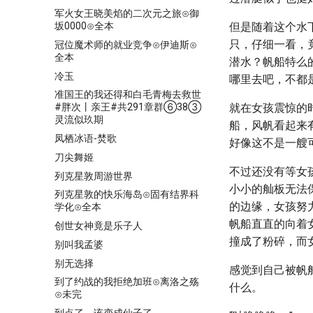
军火女王晓美焰的二次元之旅⊙御
坂0000⊙全本
但是随着这个水
只，仔细一看，
冠位魔术师的就业竞争⊙伊迪斯⊙
全本
潜水？帆船特么
冷玉
哪里去吧，不都
准国王的我还得和白毛青梅去救世
就在女孩震惊的
#胖次丨亲王#共291章群⑥38③
灵流似玖期
船，风帆看起来
凤栖冰语-焚歌
好像这不是一艘
刀尖舞姬
不过还没有等女
列克星敦周游世界
小小的舢板无法
列克星敦的快乐海岛⊙固有结界科
的边缘，女孩努
学化⊙全本
帆船直直的向着
创世女神竟是乐子人
撞成了粉碎，而
别叫我孟婆
别无选择
感觉到自己被帆
到了约战的我拒绝加班⊙离洛之殇
什么。
⊙未完