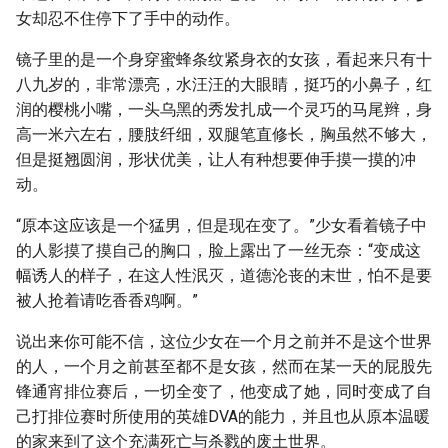
女却忍不住停下了手中的动作。
镜子里的是一个身穿蜜蜂条纹紧身衣的女孩，看起来只有十
八九岁的，非常漂亮，水汪汪的大眼睛，挺巧的小鼻子，红
润的樱桃小嘴，一头乌黑的秀发扎成一个灵巧的马尾辫，身
高一米六左右，腰肢纤细，双腿笔直修长，胸虽然不够大，
但是挺翘圆润，形状优美，让人有种想要伸手摸一摸的冲
动。
“原本这应该是一个猛男，但是现在变了。”少女看着镜子中
的人影摸了摸自己的胸口，脸上露出了一丝无奈：“变成这
幅诱人的样子，在这人性泯灭，道德沦丧的末世，怕不是要
被人抢着请吃香香鸡啊。”
说出来你可能不信，这位少女在一个月之前并不是这个世界
的人，一个月之前甚至都不是女孩，然而在某一天的屁股先
锋通宵排位赛后，一切全变了，他变成了她，同时变成了自
己打排位赛时所使用的英雄DVA的能力，并且也从原本温暖
的家来到了这个充满死亡与杀戮的废土世界。