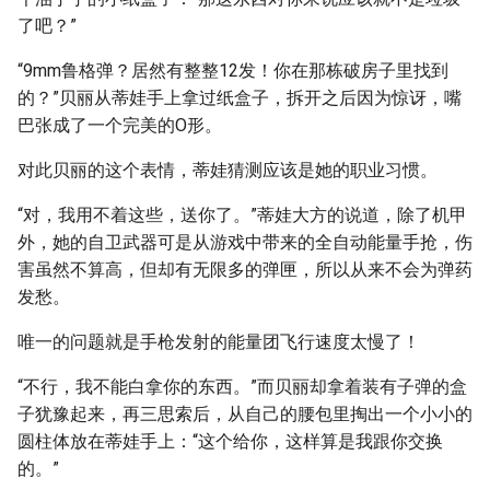
了吧？”
“9mm鲁格弹？居然有整整12发！你在那栋破房子里找到
的？”贝丽从蒂娃手上拿过纸盒子，拆开之后因为惊讶，嘴
巴张成了一个完美的O形。
对此贝丽的这个表情，蒂娃猜测应该是她的职业习惯。
“对，我用不着这些，送你了。”蒂娃大方的说道，除了机甲
外，她的自卫武器可是从游戏中带来的全自动能量手抢，伤
害虽然不算高，但却有无限多的弹匣，所以从来不会为弹药
发愁。
唯一的问题就是手枪发射的能量团飞行速度太慢了！
“不行，我不能白拿你的东西。”而贝丽却拿着装有子弹的盒
子犹豫起来，再三思索后，从自己的腰包里掏出一个小小的
圆柱体放在蒂娃手上：“这个给你，这样算是我跟你交换
的。”