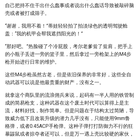
自己把持不住干出什么蠢事或者说出什么蠢话导致被敲碎脑
壳或者被打成筛子。
“谢谢，我用不着！”蒂娃轻轻拍了拍淡绿色的透明驾驶舱
盖：“我的机甲会帮我遮挡阳光的！”
“那好吧。”热脸碰了个冷屁股，考尔老爹耸了耸肩，把手上
的小瓶子丢进一旁的篮子里，然后拿过一旁枪架上的M4步
枪开始进行日常的维护。
这些M4步枪虽然古老，但是依旧保养的非常好，这些全自
动武器可以说是他最贵重的财产，没有之一。
就拿这个商队里的流浪佣兵来说，起码有一半人用的铁管制
成的简易枪支，这种武器在这个废土时代可以算得上是主
流，材料好找，制作简单。但是问题在于结构太过简陋，导
致威力低下且改装升级的潜力几乎没有，只能使用9mm鲁
格弹，或者0.45ACP手枪弹。这种子弹打打防御力不行的狂
暴鼹鼠或者掠夺者还可以，但是万一遇上壳比较硬的家伙，