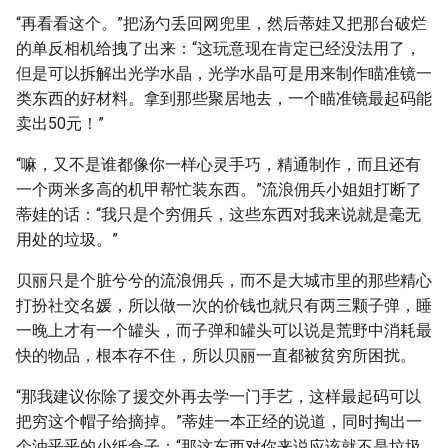
“再看看这个。”把汤勺丢回网兜里，然后蒂娃又把那台破烂
的单反相机给拽了出来：“这玩意现在肯定已经没法用了，
但是可以拆解出光学水晶，光学水晶可是用来制作瞄准镜一
类东西的好材料。拿到那些聚居地去，一个瞄准镜最起码能
卖出50元！”
“嘛，又不是谁都像你一样心灵手巧，精通制作，而且还有
一个两米多高的机甲帮忙装东西。”流浪佣兵小姐姐打断了
蒂娃的话：“我只是个穷佣兵，这些东西对我来说就是毫无
用处的垃圾。”
贝丽只是个脏兮兮的流浪佣兵，而不是大城市里的那些精心
打扮社交名媛，所以做一次的价钱也就只有两三颗子弹，睡
一晚上才有一个罐头，而子弹和罐头可以说是荒野中消耗最
快的物品，根本存不住，所以贝丽一直都被贫穷所困扰。
“那我建议你除了援交外再去学一门手艺，这样最起码可以
把穷这个帽子给摘掉。”蒂娃一本正经的说道，同时掏出一
个油乎乎的小纸盒子：“那这东西对你来说应该就不是垃圾