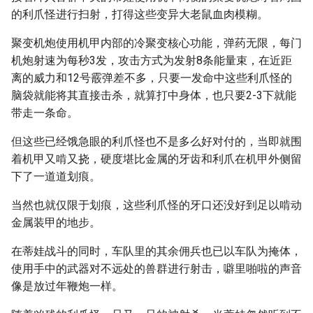
的利爪怪进行扫射，打得这些变异大老鼠血肉模糊。
聚变机炮使用机甲内部的冷聚变核心功能，弹药无限，每门
机炮射速为每秒3发，攻击方式为发射8条能量束，在近距
离的威力和12号霰弹差不多，只要一发命中这些利爪怪的
脑袋就能将其直接击杀，就算打中身体，也只要2-3下就能
带走一条命。
但这些已经饿急眼的利爪怪也不是多么好对付的，当即就围
着机甲又啃又挠，硬度堪比金属的牙齿和利爪在机甲外侧留
下了一道道划痕。
当然也就仅限于划痕，这些利爪怪的牙口还没好到足以啃动
金属装甲的地步。
在蒂娃战斗的同时，车队里的其余佣兵也已以车队为掩体，
使用手中的武器对不远处的兽群进行射击，噼里啪啦的声音
像是放过年鞭炮一样。