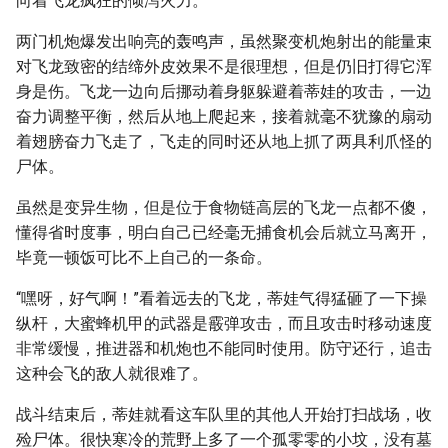
向着飞龙疯狂的倾泻火力。
两门机炮爆发出响亮的轰鸣声，虽然聚变机炮射出的能量束
对飞龙致密的结缔外皮效果不是很理想，但是仍旧打得它浑
身是伤。飞龙一边向后挪动着身躯躲避着蒂娃的攻击，一边
奋力调整平衡，然后从地上爬起来，接着就毫不犹豫的扇动
着翅膀奋力飞走了，飞走的同时还从地上抓了两具利爪怪的
尸体。
虽然是变异生物，但是位于食物链高层的飞龙一点都不傻，
懂得省时度事，明白自己已经毫无捕食机会后就立马离开，
毕竟一顿饭可比不上自己的一条命。
“嘿呀，好气啊！”看着远去的飞龙，蒂娃气得猛砸了一下操
纵杆，大蜜蜂机甲的武器是霰弹攻击，而且攻击时移动速度
非常缓慢，推进器和机炮也不能同时使用。防守还行，追击
这种会飞的敌人就很难了。
战斗结束后，蒂娃就看这车队里的其他人开始打扫战场，收
殓尸体。很快寒冷的荒野上多了一个孤零零的小坟，没有墓