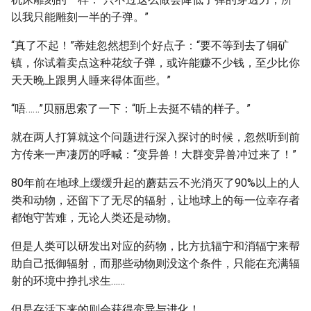
以我只能雕刻一半的子弹。”
“真了不起！”蒂娃忽然想到个好点子：“要不等到去了铜矿
镇，你试着卖点这种花纹子弹，或许能赚不少钱，至少比你
天天晚上跟男人睡来得体面些。”
“唔……”贝丽思索了一下：“听上去挺不错的样子。”
就在两人打算就这个问题进行深入探讨的时候，忽然听到前
方传来一声凄厉的呼喊：“变异兽！大群变异兽冲过来了！”
80年前在地球上缓缓升起的蘑菇云不光消灭了90%以上的人
类和动物，还留下了无尽的辐射，让地球上的每一位幸存者
都饱守苦难，无论人类还是动物。
但是人类可以研发出对应的药物，比方抗辐宁和消辐宁来帮
助自己抵御辐射，而那些动物则没这个条件，只能在充满辐
射的环境中挣扎求生……
但是存活下来的则会获得变异与进化！