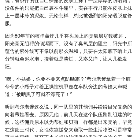
镜，有条件的往自己裸露的皮肤上抹了一层厚厚的防晒霜，
没条件的只能把自己裹在斗篷里，实在不行只能在皮肤上抹
上一层冰冷的泥浆。无论怎样，总比被强烈的阳光晒脱皮舒
服。
因为80年前的核弹轰炸几乎将头顶上的臭氧层尽数破坏，
阳光毫无阻碍的倾泻而下。没有了臭氧层的阻挡，阳光中所
蕴含的紫外线可不像以前那么温和，只要在太阳底下晒上几
分钟就会起水泡，接着就是溃烂，又疼又痒，让人几欲发
狂。
“嘿，小姑娘，你要不要来点防晒霜？”考尔老爹拿着一个脏
兮兮的小瓶子对着正操控机甲走在车队旁边的蒂娃大声喊
道：“被晒黑了可就不漂亮了！”
听到考尔老爹这么说，同一队里的其他佣兵纷纷目光复杂的
向着蒂娃看去。原因无他，前几天在这个队伍刚刚组建的时
候，这些佣兵原本以为蒂娃和贝丽一样都是出来卖的，毕竟
在这废土时代，女性依靠援交来赚取一些生活物资可是非常