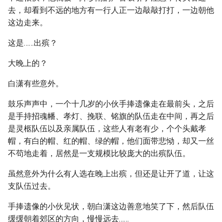
去，却看到不远的地方有一行人正一边敲敲打打，一边朝他
这边走来。
这是……出殡？
大晚上的？
白潇有些意外。
鼓乐声声中，一个十几岁的小伙手捧遗像走在最前头，之后
是手持招魂幡、孝灯、挽联、铭旗的队伍走在中间，再之后
是灵柩队伍以及亲属队伍，这些人有老有少，个个头戴孝
帽，有白的帽、红的帽、绿的帽，他们面带悲恸，却又一丝
不苟地走着，居然是一支规模比较庞大的出殡队伍。
虽然意外为什么有人选在晚上出殡，但还是让开了道，让这
支队伍过去。
手捧遗像的小伙见状，朝白潇这边善意地笑了下，然后队伍
缓缓朝着郊区的方向，慢慢远去……