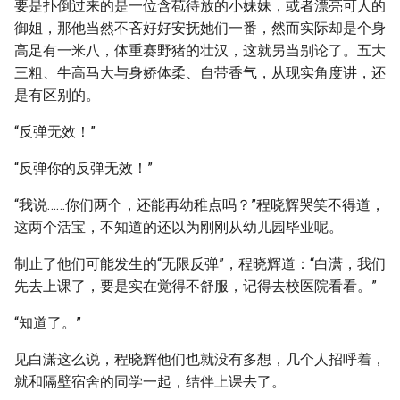
要是扑倒过来的是一位含苞待放的小妹妹，或者漂亮可人的
御姐，那他当然不吝好好安抚她们一番，然而实际却是个身
高足有一米八，体重赛野猪的壮汉，这就另当别论了。五大
三粗、牛高马大与身娇体柔、自带香气，从现实角度讲，还
是有区别的。
“反弹无效！”
“反弹你的反弹无效！”
“我说……你们两个，还能再幼稚点吗？”程晓辉哭笑不得道，
这两个活宝，不知道的还以为刚刚从幼儿园毕业呢。
制止了他们可能发生的“无限反弹”，程晓辉道：“白潇，我们
先去上课了，要是实在觉得不舒服，记得去校医院看看。”
“知道了。”
见白潇这么说，程晓辉他们也就没有多想，几个人招呼着，
就和隔壁宿舍的同学一起，结伴上课去了。