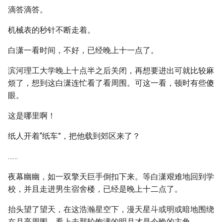
滴答滴答。
机械表的秒针不断走着。
白潇一看时间，不好，已经晚上十一点了。
滨河理工大学晚上十点半之后关闭，再想要进出可就比较麻
烦了，想到这白潇连忙看了看周围。可这一看，顿时有些傻
眼。
这是哪里啊！
纸人开着“纸车”，把他载到郊区来了？
……
夜幕幽幽，如一双擎天巨手倒扣下来。等白潇艰难地回到学
校，并且走进男生宿舍楼，已经是晚上十二点了。
抬头望了望天，在这浩瀚星空下，漫天星斗或明或暗地围绕
在月亮周围，看上去那轮饱满的明月才是今晚的主角。