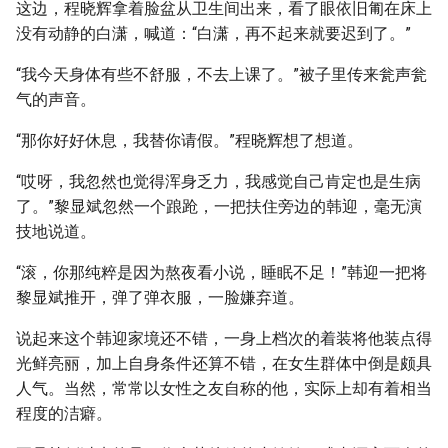
这边，程晓辉拿着脸盆从卫生间出来，看了眼依旧匍在床上
没有动静的白潇，喊道：“白潇，再不起来就要迟到了。”
“我今天身体有些不舒服，不去上课了。”被子里传来瓮声瓮
气的声音。
“那你好好休息，我替你请假。”程晓辉想了想道。
“哎呀，我忽然也觉得浑身乏力，我感觉自己肯定也是生病
了。”黎显斌忽然一个踉跄，一把扶住旁边的韩迎，毫无演
技地说道。
“滚，你那纯粹是因为熬夜看小说，睡眠不足！”韩迎一把将
黎显斌推开，弹了弹衣服，一脸嫌弃道。
说起来这个韩迎家境还不错，一身上档次的着装将他装点得
光鲜亮丽，加上自身条件还算不错，在女生群体中倒是颇具
人气。当然，常常以女性之友自称的他，实际上却有着相当
程度的洁癖。