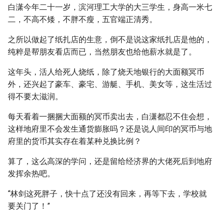
白潇今年二十一岁，滨河理工大学的大三学生，身高一米七
二，不高不矮，不胖不瘦，五官端正清秀。
之所以做起了纸扎店的生意，倒不是说这家纸扎店是他的，
纯粹是帮朋友看店而已，当然朋友也给他薪水就是了。
这年头，活人给死人烧纸，除了烧天地银行的大面额冥币
外，还兴起了豪车、豪宅、游艇、手机、美女等，这生活过
得不要太滋润。
每天看着一捆捆大面额的冥币卖出去，白潇都忍不住会想，
这样地府里不会发生通货膨胀吗？还是说人间印的冥币与地
府里的货币其实存在着某种兑换比例？
算了，这么高深的学问，还是留给经济界的大佬死后到地府
发挥余热吧。
“林剑这死胖子，快十点了还没有回来，再等下去，学校就
要关门了！”