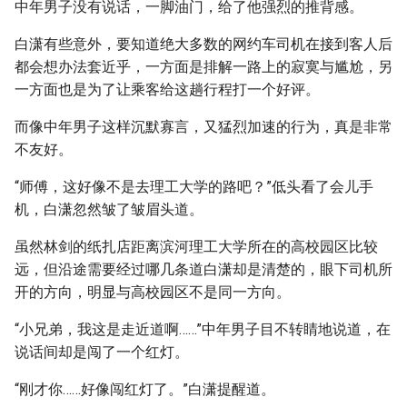
中年男子没有说话，一脚油门，给了他强烈的推背感。
白潇有些意外，要知道绝大多数的网约车司机在接到客人后
都会想办法套近乎，一方面是排解一路上的寂寞与尴尬，另
一方面也是为了让乘客给这趟行程打一个好评。
而像中年男子这样沉默寡言，又猛烈加速的行为，真是非常
不友好。
“师傅，这好像不是去理工大学的路吧？”低头看了会儿手
机，白潇忽然皱了皱眉头道。
虽然林剑的纸扎店距离滨河理工大学所在的高校园区比较
远，但沿途需要经过哪几条道白潇却是清楚的，眼下司机所
开的方向，明显与高校园区不是同一方向。
“小兄弟，我这是走近道啊……”中年男子目不转睛地说道，在
说话间却是闯了一个红灯。
“刚才你……好像闯红灯了。”白潇提醒道。