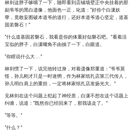
林剑这胖子哆嗦了一下，随即看到店铺墙壁正中央挂着的那
副爷爷的黑白遗像，他面色一正，叱道：“好你个白潇妖
孽，竟敢妄图破本道爷的道行，还好本道爷道心坚定，道基
固若磐石！”
“什么道基固若磐石，我看是你的体重好似磐石吧。”看着活
宝似的胖子，白潇嘴角不由抽了一下，白眼道。
“你瞎说什么大……”
林剑愣了一下，说完他转过身，对着遗像郑重道：“爷爷莫
怪，孙儿刚才只是一时迷惘，作为林家纸扎店第三代传人，
孙儿明白肩上的重担，一定将林家纸扎店发扬光大。”
见林剑在这个问题上犯起了神经质，白潇不想在这个话题上
纠缠，说道：“既然你已经回来了，那我该走了。”
“等等。”
“什么？”