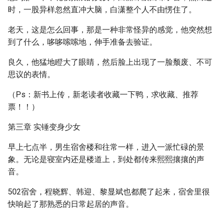
时，一股异样忽然直冲大脑，白潇整个人不由愣住了。
老天，这是怎么回事，那是一种非常怪异的感觉，他突然想
到了什么，哆哆嗦嗦地，伸手准备去验证。
良久，他猛地瞪大了眼睛，然后脸上出现了一脸颓废、不可
思议的表情。
（Ps：新书上传，新老读者收藏一下鸭，求收藏、推荐
票！！）
第三章 实锤变身少女
早上七点半，男生宿舍楼和往常一样，进入一派忙碌的景
象。无论是寝室内还是楼道上，到处都传来熙熙攘攘的声
音。
502宿舍，程晓辉、韩迎、黎显斌也都爬了起来，宿舍里很
快响起了那熟悉的日常起居的声音。