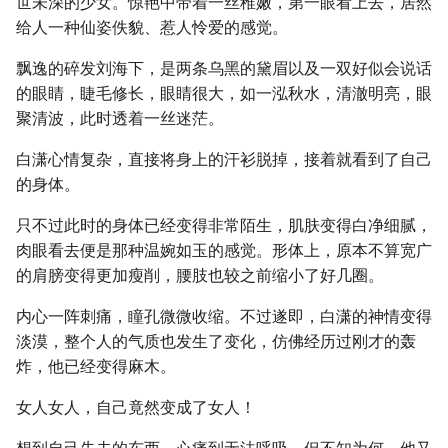
世未深的少女。惊艳中带着一丝稚嫩，第一眼看上去，居然
给人一种仙姿佚貌、惹人怜爱的感觉。
飘逸的碎发刘海下，是两条乌黑的黛眉以及一双好似会说话
的眼睛，睫毛修长，眼睛很大，如一泓秋水，清澈明亮，眼
聚清波，此时透着一丝迷茫。
白潇心情复杂，直接将身上的汗衫脱掉，接着就看到了自己
的身体。
只不过此时的身体已经变得非常陌生，肌肤变得白净细腻，
肉眼看去便是那种温婉如玉的感觉。形体上，原本不算宽广
的肩膀变得更加瘦削，腰肢也较之前缩小了好几圈。
内心一阵刺痛，瞳孔微微收缩。不过遂即，白潇的神情变得
淡漠，整个人的气质也发生了变化，仿佛经历过刚才的轰
炸，他已经变得麻木。
女人女人，自己竟然变成了女人！