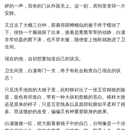
砰的一声，宿舍的门从外面关上。这一刻，房间里变得一片
安静。
又过去了大概三分钟，那裹得跟蝉蛹似的被子终于蠕动了
下。很快一个脑袋探了出来，接着是窸窸窣窣的动静，白潇
非常轻盈的爬下床，也不穿衣服，随便套上拖鞋就跑进了卫
生间。
现在的他，迫切想要知道自己的状况。
卫生间里，白潇将门一关，终于有机会检查自己现在的状
态！
只见洗手池前的大镜子里，此时映衬出了一张五官精致的脸
蛋，面色有些发白，带有一种大病初愈般的苍白。模样大致
还是原来的样子，只是五官线条以及面部轮廓似乎柔和了很
多。而这微妙的改变，偏偏又有种重塑新身的效果。
白潇微微一怔，瞪大眼看着镜子中的自己，分明像是一个涉