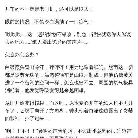
开车的不一定是老司机，还可以是纸人！
眼前的情况，不禁令白潇抽了一口凉气！
“嘎嘎嘎……这一趟的货物不错噢，别急，很快就送你去你该
去的地方……”纸人发出诡异的笑声片……
怎么办怎么办？
白潇额头冒出冷汗，砰砰砰！用力地敲着纸门。然而这一切
都是徒劳无功的，虽然整辆车是由纸片制成，但他仿佛被关
进了一个密闭的空间一样，怎么也出不去。周围的氧气极具
消耗着，他发觉呼吸变得越来越困难。
意识开始变得模糊，而这时，原本专心开车的纸人也不再开
车了，它双手离开了方向盘，转头朝着白潇这边露出了贪婪
的眼神，扑了过来……
“啊！！不！！”惨叫的声音响起，不过出乎意料的，这道声