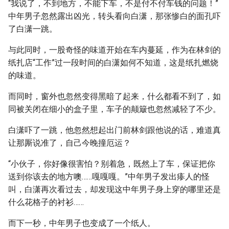
“我说了，不到地方，不能下车，不是付不付车钱的问题！”
中年男子忽然露出凶光，转头看向白潇，那张惨白的面孔吓
了白潇一跳。
与此同时，一股奇怪的味道开始在车内蔓延，作为在林剑的
纸扎店“工作”过一段时间的白潇如何不知道，这是纸扎燃烧
的味道。
而同时，窗外也忽然变得黑暗了起来，什么都看不到了，如
同被关闭在细小的盒子里，车子的颠簸也忽然减轻了不少。
白潇吓了一跳，他忽然想起出门前林剑跟他说的话，难道真
让那厮说准了，自己今晚撞厄运？
“小伙子，你好像很害怕？别着急，既然上了车，保证把你
送到你该去的地方噢……嘎嘎嘎。”中年男子发出瘆人的怪
叫，白潇再次看过去，却发现这中年男子身上穿的哪里还是
什么花格子的衬衫……
而下一秒，中年男子也变成了一个纸人。