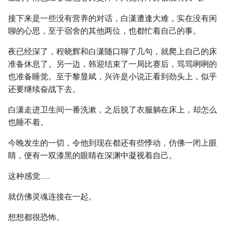
接下来是一些没有营养的对话，白潇遭逢大难，实在没有闲
聊的心思，至于宿舍的其他两位，也都忙着自己的事。
夜已经深了，程晓辉和白潇随口聊了几句，就爬上自己的床
准备休息了。另一边，韩迎结束了一局比赛后，骂骂咧咧的
也准备睡觉。至于黎显斌，兴许是小说正看到劲头上，似乎
还要继续奋战下去。
白潇走进卫生间一番洗漱，之后脱了衣服躺在床上，却怎么
也睡不着。
今晚发生的一切，令他到现在都还有些悸动，仿佛一闭上眼
睛，便有一双漆黑的眼睛在深渊中凝视着自己。
这种感觉……
就仿佛灵魂连接在一起。
想想都很恐怖。