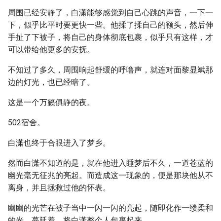
周围已经安静了，白潇能够感觉到自己心跳的声音，一下一
下，似乎比平时要更快一些。他揉了揉自己的额头，然后伸
手扯了下被子，将自己的身体彻底包裹，似乎只有这样，才
可以带给他更多的安抚。
不知过了多久，周围响起舒缓的呼噜声，就连对面黎显斌那
边的灯光，也已经暗了。
这是一个万籁俱静的夜。
502宿舍。
白潇也终于合眼进入了梦乡。
然而白潇不知道的是，就在他进入睡梦后不久，一道苍蓝的
幽光毫无征兆的亮起。而造成这一现象的，便是那块他从不
离身，并且拯救过他的怀表。
幽幽的光芒在被子当中一闪一闪的亮起，随即化作一缕柔和
的光，蔓延着、将白潇整个人包裹起来。