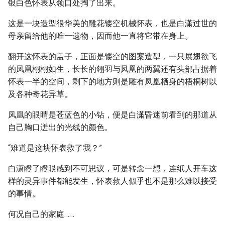
银白色怀表从领口处掏了出来。
这是一块造型很华美的雕花镂空机械怀表，也是白潇过世的
母亲留给他的唯一遗物，因而他一直将它带在身上。
翻开这怀表的盖子，正面是镂空的图案造型，一只展翅欲飞
的凤凰栩栩如生，长长的翎羽与凤凰的两翼还有头部占据着
怀表一半的空间，剩下的地方则是雕有凤凰栖身的梧桐树以
及各种奇花异草。
凤凰的眼睛是苍蓝色的小钻，便是白潇昏迷前看到的那道从
自己胸口迸出的光线的颜色。
“难道是这块怀表救了我？”
白潇瞪了瞪眼感到不可思议，可是转念一想，连纸人开车这
样的灵异事件都能发生，怀表救人似乎也不是那么难以接受
的事情。
何况自己的家庭……