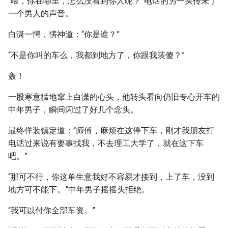
“喂，你在哪里，怎么没看到你人呢？”电话的另一头传来了
一个男人的声音。
白潇一愕，愣神道：“你是谁？”
“不是你叫的车么，我都到地方了，你跟我装傻？”
轰！
一股寒意猛地窜上白潇的心头，他转头看向仍旧专心开车的
中年男子，瞬间闪过了好几个念头。
最终佯装镇定道：“师傅，麻烦在这停下车，刚才我朋友打
电话过来说有要事找我，不去理工大学了，就在这下车
吧。”
“那可不行，你这单生意我好不容易才接到，上了车，没到
地方可不能下。”中年男子摇摇头拒绝。
“我可以付你全部车资。”