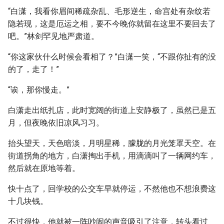
“白潇，我看你眉间稀疏杂乱、毛形逆生，命宫处有杂纹若
隐若现，这是厄运之相，要不今晚你就留在这里不要回去了
吧。”林剑罕见地严肃道。
“你这家伙什么时候会看相了？”白潇一笑，“不跟你扯有的没
的了，走了！”
“诶，那你慢走。”
白潇走出纸扎店，此时宽阔的街道上安静极了，虽然已是五
月，但夜晚依旧凉风习习。
抬头望天，天色暗淡，月明星稀，朦胧的月光笼罩天空。在
街道拐角的地方，白潇掏出手机，用滴滴叫了一辆网约车，
然后就在原地等着。
快十点了，回学校的公交车早就停运，不然他也不想浪费这
十几块钱。
不过很快，他就被一阵吵闹的声音吸引了注意，转头看过