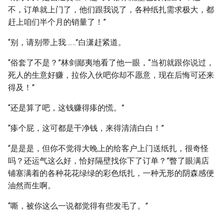
不，订单就上门了，他们跟我说了，各种纸扎需求极大，都
赶上咱们半个月的销量了！”
“别，请别带上我……”白潇赶紧道。
“俗套了不是？”林剑鄙夷地看了他一眼，“当初就跟你说过，
死人的生意好赚，拉你入伙吧你却不愿意，现在后悔可还来
得及！”
“还是算了吧，这钱赚得瘆的慌。”
“瘆个屁，这可都是干净钱，来得清清白白！”
“是是是，但你不觉得大晚上的给客户上门送纸扎，很奇怪
吗？还运气这么好，恰好隔壁找你下了订单？”瞥了眼满店
铺塞满着的各种花花绿绿的彩色纸扎，一种无形的阴森感便
油然而生啊。
“嘶，被你这么一说都觉得有些发毛了。”