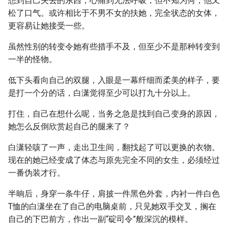
想到自己失去的东西，心痛到无法呼吸，但不知为何，他又
松了口气。或许相比于不男不女的扶她，完全状态的女体，
更容易让她接受一些。
虽然性别的转变令她有些措手不及，但至少不是那种转变到
一半的怪物。
低下头看向自己的双腿，入眼是一幕纤细而柔美的样子，要
是打一个分的话，白潇觉得至少可以打九十分以上。
打住，自己在想什么呢，当务之急是找到自己变身的原因，
她怎么反倒欣赏起自己的腿来了？
白潇轻咳了一声，走出卫生间，翻找起了可以更换的衣物。
现在的她已经变成了体态与原先完全不同的女生，必须经过
一番伪装才行。
半晌后，身穿一条牛仔，肩披一件黑色外套，内衬一件白色
T恤的白潇坐在了自己的电脑桌前，只见她双手交叉，搁在
自己的下巴前方，作出一副“碇司令”般深沉的模样。