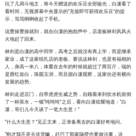
玩了几局斗地主，将今天赠送的欢乐豆全部输光，白潇看了
看时间，无视屏幕中央显示的“充值即可获得欢乐豆”的提
示，骂骂咧咧收起了手机。
说曹操曹操就到，就在白潇的抱怨声中，店老板林剑风风火
火地赶了回来。
林剑是白潇的高中同学，高考之后就没有再上学，而是继承
家业，成了这家纸扎店的老板。要说这林剑，也是有福相的
人，身高一米八，体重在去年的时候就超过了两百斤，端的
是唇红齿白，珠圆玉润，而且据白潇观察，这家伙还有横向
发展的趋势。
林剑走进店门，自带虎虎生威之势，自顾着来到饮水机前倒
了一杯茶水，一顿“吨吨吨”之后，看向白潇炫耀地道：“白
潇，哥们儿今天谈了一笔大生意！”
“什么大生意？”见正主来，正准备离去的白潇好奇地问。
“刚才我不是去送货嘛，赶巧了那家隔壁也要做法事，这