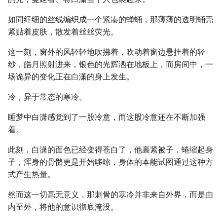
如同纤细的丝线编织成一个紧凑的蝉蛹，那薄薄的透明蛹壳
紧贴着皮肤，散发着丝丝荧光。
这一刻，窗外的风轻轻地吹拂着，吹动着窗边悬挂着的轻
纱，皓月照射进来，银色的光辉洒在地板上，而房间中，一
场诡异的变化正在白潇的身上发生。
冷，异于常态的寒冷。
睡梦中白潇感觉到了一股冷意，而这股冷意还在不断加强
着。
此刻，白潇的面色已经变得苍白了，他裹紧被子，蜷缩起身
子，浑身的骨骼更是开始哆嗦，身体的本能试图通过这种方
式产生热量。
然而这一切毫无意义，那刺骨的寒冷并非来自外界，而是由
内至外，将他的意识彻底淹没。