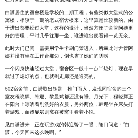
白潇居住的宿舍楼是学校的二期工程，有些类似大堂式的公
寓楼，相较于一期的老式宿舍楼来，这里算是比较新的。由
于进出都要经过大堂，这样的设计，当然方便了舍管阿姨更
好的管理，平时几乎往那一坐，谁进谁出便看得一览无余。
此时大门已闭，需要用学生卡刷门禁进入，所幸此时舍管阿
姨并没有坐在工作台那边，倒也省了她们的叨唠。
一个闪身快速经过大堂，宿舍区一般十一点半熄灯，现在早
就过了熄灯的点，也就剩走廊还是通亮的。
502宿舍前，白潇取出钥匙，推门而入，发现同宿舍的三个
室友程晓辉、韩迎、黎显斌都还没有睡。月光下，程晓辉正
在阳台上晾晒着刚洗好的衣服，另外两位，韩迎坐在床头打
着游戏，而黎显斌则窝在被窝里看着小说。
见白潇进来，正在玩游戏的韩迎瞥了一眼，随口问道：“白
潇，今天回来这么晚啊。”