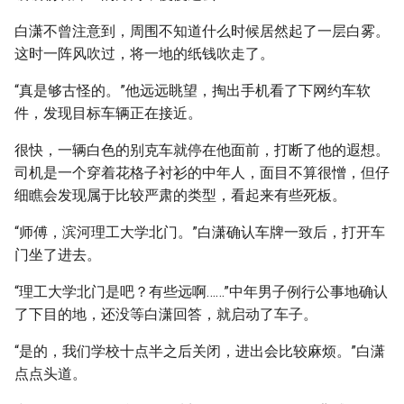
白潇不曾注意到，周围不知道什么时候居然起了一层白雾。
这时一阵风吹过，将一地的纸钱吹走了。
“真是够古怪的。”他远远眺望，掏出手机看了下网约车软
件，发现目标车辆正在接近。
很快，一辆白色的别克车就停在他面前，打断了他的遐想。
司机是一个穿着花格子衬衫的中年人，面目不算很憎，但仔
细瞧会发现属于比较严肃的类型，看起来有些死板。
“师傅，滨河理工大学北门。”白潇确认车牌一致后，打开车
门坐了进去。
“理工大学北门是吧？有些远啊……”中年男子例行公事地确认
了下目的地，还没等白潇回答，就启动了车子。
“是的，我们学校十点半之后关闭，进出会比较麻烦。”白潇
点点头道。