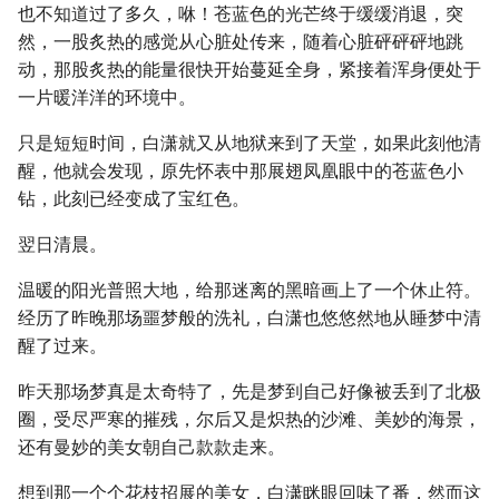
也不知道过了多久，咻！苍蓝色的光芒终于缓缓消退，突
然，一股炙热的感觉从心脏处传来，随着心脏砰砰砰地跳
动，那股炙热的能量很快开始蔓延全身，紧接着浑身便处于
一片暖洋洋的环境中。
只是短短时间，白潇就又从地狱来到了天堂，如果此刻他清
醒，他就会发现，原先怀表中那展翅凤凰眼中的苍蓝色小
钻，此刻已经变成了宝红色。
翌日清晨。
温暖的阳光普照大地，给那迷离的黑暗画上了一个休止符。
经历了昨晚那场噩梦般的洗礼，白潇也悠悠然地从睡梦中清
醒了过来。
昨天那场梦真是太奇特了，先是梦到自己好像被丢到了北极
圈，受尽严寒的摧残，尔后又是炽热的沙滩、美妙的海景，
还有曼妙的美女朝自己款款走来。
想到那一个个花枝招展的美女，白潇眯眼回味了番，然而这