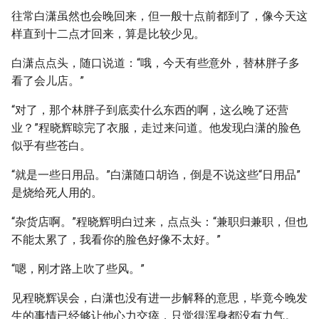
往常白潇虽然也会晚回来，但一般十点前都到了，像今天这
样直到十二点才回来，算是比较少见。
白潇点点头，随口说道：“哦，今天有些意外，替林胖子多
看了会儿店。”
“对了，那个林胖子到底卖什么东西的啊，这么晚了还营
业？”程晓辉晾完了衣服，走过来问道。他发现白潇的脸色
似乎有些苍白。
“就是一些日用品。”白潇随口胡诌，倒是不说这些“日用品”
是烧给死人用的。
“杂货店啊。”程晓辉明白过来，点点头：“兼职归兼职，但也
不能太累了，我看你的脸色好像不太好。”
“嗯，刚才路上吹了些风。”
见程晓辉误会，白潇也没有进一步解释的意思，毕竟今晚发
生的事情已经够让他心力交瘁，只觉得浑身都没有力气。