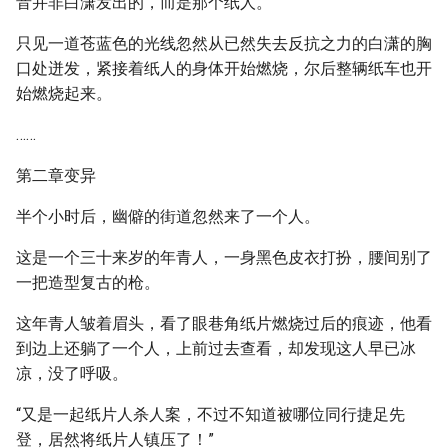
音并非白潇发出的，而是那个纸人。
只见一道苍蓝色的光线忽然从已然失去反抗之力的白潇的胸
口处迸发，紧接着纸人的身体开始燃烧，尔后整辆纸车也开
始燃烧起来。
……
第二章变异
半个小时后，幽僻的街道忽然来了一个人。
这是一个三十来岁的年青人，一身黑色皮衣打扮，腰间别了
一把造型复古的枪。
这年青人皱着眉头，看了眼巷角纸片燃烧过后的痕迹，他看
到边上还躺了一个人，上前过去查看，却发现这人早已冰
凉，没了呼吸。
“又是一起纸片人杀人案，不过不知道被哪位同行捷足先
登，居然将纸片人镇压了！”