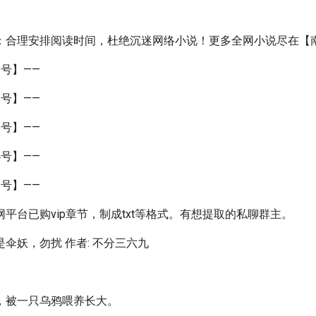
：合理安排阅读时间，杜绝沉迷网络小说！更多全网小说尽在【
号】——
号】——
号】——
号】——
号】——
平台已购vip章节，制成txt等格式。有想提取的私聊群主。
伞妖，勿扰 作者: 不分三六九
，被一只乌鸦喂养长大。