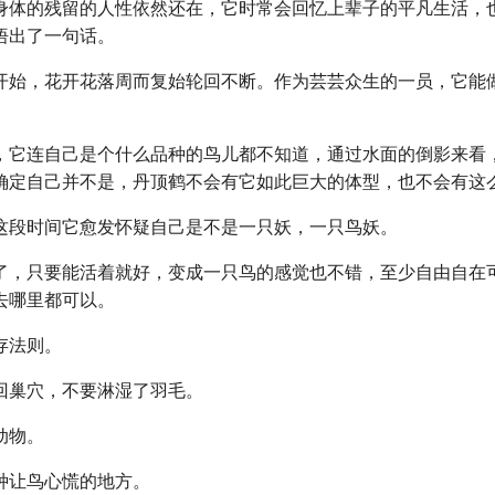
身体的残留的人性依然还在，它时常会回忆上辈子的平凡生活，
悟出了一句话。
开始，花开花落周而复始轮回不断。作为芸芸众生的一员，它能
，它连自己是个什么品种的鸟儿都不知道，通过水面的倒影来看
确定自己并不是，丹顶鹤不会有它如此巨大的体型，也不会有这
这段时间它愈发怀疑自己是不是一只妖，一只鸟妖。
了，只要能活着就好，变成一只鸟的感觉也不错，至少自由自在
去哪里都可以。
存法则。
回巢穴，不要淋湿了羽毛。
动物。
种让鸟心慌的地方。