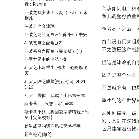
者：Kianna
鸟喙如闪电，精
斗破之我变成了云韵（1-271）未
鱼儿调整好位置
删减
斗破之淬炎琉璃
鱼被吞下之后，
斗破之纳兰无敌⊙至番外⊙全书完
白鸟没有用来咀
斗破苍穹之配角_(2)
不太适应这种感
斗破苍穹之配角（完整版）(1)
斗罗世界中的冰结小姐
但这是冰冷的自
斗罗之小舞重生_作者：心随雁飞
灭
因为是整个生吞
斗罗大陆之麒麟[更新时间_2021-
5-26]
不过就算有，也
斗罗：震惊，我成了比比东全本
重生到这个世界
斯卡蒂___只想回家_全本
斯卡蒂小姐只想回家￥猜猜我是谁
从刚刚破壳，被
￥【完美校对】
穴，又到在这残
新生战皇的我不愿按套路行事
它只能靠着植物
新白蛇问仙(2)