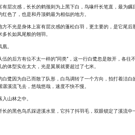
富有层次感，长长的鹤颈则为上黑下白，鸟喙纤长笔直，最为瞩
的红色了，也是和丹顶鹤最为相似的地方。
地方不光是身体上富有层次感的蓬松白羽，更主要的，是它尾后
米多长如凤尾般的翎羽。
凤凰。
队伍的后方有位不太一样的“同类”，这一行白鹭忽是散开，各往
儿的体型实在太大，光是翼展就要超过了七米。
的白鹭因为自己而散了队形，白鸟调转了一个方向，拍打着洁白
潺潺溪流飞去，悠哉悠哉，速度不快不慢。
落入山林之中。
纤长的黑色鸟爪踩进溪水里，它抖了抖羽毛，双眼锁定了溪流中
。