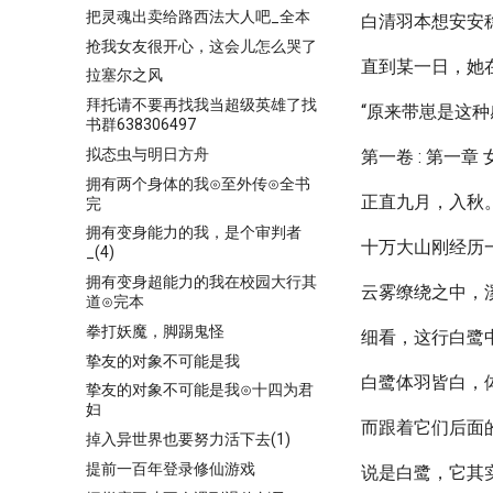
把灵魂出卖给路西法大人吧_全本
白清羽本想安安
抢我女友很开心，这会儿怎么哭了
直到某一日，她在山
拉塞尔之风
拜托请不要再找我当超级英雄了找
“原来带崽是这种
书群638306497
拟态虫与明日方舟
第一卷 : 第一章 
拥有两个身体的我⊙至外传⊙全书
正直九月，入秋
完
拥有变身能力的我，是个审判者
十万大山刚经历
_(4)
拥有变身超能力的我在校园大行其
云雾缭绕之中，
道⊙完本
拳打妖魔，脚踢鬼怪
细看，这行白鹭
挚友的对象不可能是我
白鹭体羽皆白，
挚友的对象不可能是我⊙十四为君
妇
而跟着它们后面
掉入异世界也要努力活下去(1)
提前一百年登录修仙游戏
说是白鹭，它其