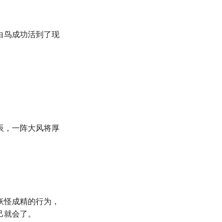
白鸟成功活到了现
辰，一阵大风将厚
妖怪成精的行为，
己就会了。