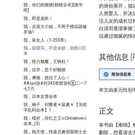
我，你们的翅膀(精校全本)[搜书
的身份展开，描
吧]
人类婴儿，并决
我，即是崩坏！
活儿女的成长过
我，反派大小姐，不死于模拟器修
白清羽逐渐掌握
罗场1
说通过细腻的情
我，坏女人（1-255章）
我，姑获鸟，不是伞妖，勿扰⊙完
本
其他信息 [Pro
我，怪力魅魔，王铁柱！
我，拉菲，是个好舰娘
附加信息表
我，摩根，抓住了人心！
#Ατριήλ#共343章群壹6⑧二一7
七1六
本文由多元性别
我，日本女警全本
我，桐子，封弊者￥延夏￥【无错
正文
字乱码全本】1
我，楪祈，绯红之王⊙Cinnalove⊙
全本_(3)
本书由【南锦】
我，能天使，快递员兼假面骑士全
删除，想看请去