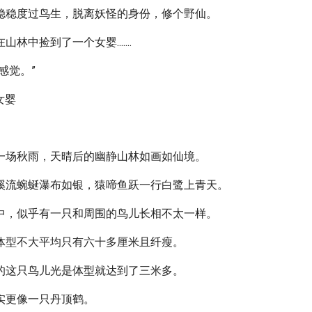
稳稳度过鸟生，脱离妖怪的身份，修个野仙。
林中捡到了一个女婴.......
感觉。”
女婴
。
一场秋雨，天晴后的幽静山林如画如仙境。
溪流蜿蜒瀑布如银，猿啼鱼跃一行白鹭上青天。
中，似乎有一只和周围的鸟儿长相不太一样。
体型不大平均只有六十多厘米且纤瘦。
的这只鸟儿光是体型就达到了三米多。
实更像一只丹顶鹤。