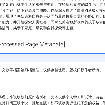
述了她在山林中生活的艰辛与变化。在经历20多年的鸟生后，白
定收养她，给予她温暖与照顾。作品深入探讨了白清羽从被动接
程，展现了鸟妖逃避自身身份认同与最终接受自我的心路历程。
了能力，并开始探索人类社会，同时也关注她所收养的孩子冬青
感描写，揭示了家庭、母爱和自我探索等主题。
cessed Page Metadata]
中文数字档案馆归档整理，仅供存档使用。版权归原作者所有。
整理，小说版权归原作者所有，文本仅供个人学习和试读，请在下
支持订阅正版小说，拒绝盗版！如不慎该资源侵犯了您的权益，