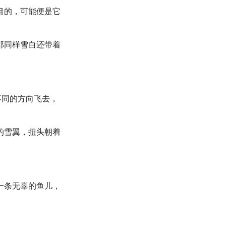
目的，可能便是它
那同样雪白还带着
不同的方向飞去，
的雪翼，扭头朝着
一条无辜的鱼儿，