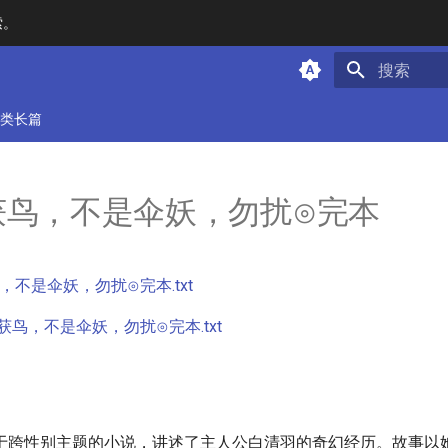
索。
键入以开始
类长篇
获鸟，不是伞妖，勿扰⊙完本
，不是伞妖，勿扰⊙完本.txt
获鸟，不是伞妖，勿扰⊙完本.txt
于跨性别主题的小说，讲述了主人公白清羽的奇幻经历。故事以