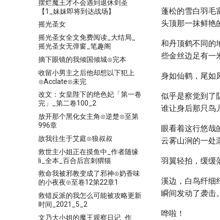
摆烂魔王才不会遇到退休剑圣
蓬松的雪白羽毛
【1_妹妹即将到达战场】
头顶那一抹鲜艳
摇光圣女
摇光圣女全文免费阅读_大结局_
和丹顶鹤不同的
摇光圣女无弹窗_笔趣阁
些金丝边足有一
摘下眼镜的我倾国倾城⊙完本
收留小男主之后他却想以下犯上
身如仙鹤，尾如
⊙Acclate⊙未完
改文：女皇陛下的绝色妃「第一卷
似乎是察觉到了
完」_第二卷100_2
谁让身后那只鸟
放开那个黑化女主角⊙逆楚⊙至第
996章
眼看着这行悠哉
故我往生于艾庭⊙狼叔叔
云雾山涧的一处
救世主小姐正在摸鱼中_作者随缘
羽翼轻拍，缓缓
li_全本_百合后宫刺猬猫
救命我被邪教变成了邪神⊙奶香味
溪边，白鸟纤细
的小夜夜⊙至卷12第22章1
瞬间发动了袭击
救错反派的我怎么可能被攻略更新
时间_2021_5_2
哗啦！
文乃大小姐的魔王观察日记_作