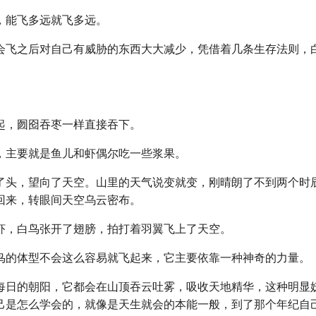
，能飞多远就飞多远。
会飞之后对自己有威胁的东西大大减少，凭借着几条生存法则，
起，囫囵吞枣一样直接吞下。
，主要就是鱼儿和虾偶尔吃一些浆果。
了头，望向了天空。山里的天气说变就变，刚晴朗了不到两个时
回来，转眼间天空乌云密布。
虾，白鸟张开了翅膀，拍打着羽翼飞上了天空。
鸟的体型不会这么容易就飞起来，它主要依靠一种神奇的力量。
每日的朝阳，它都会在山顶吞云吐雾，吸收天地精华，这种明显
己是怎么学会的，就像是天生就会的本能一般，到了那个年纪自