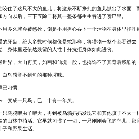
准咬住了这只不大的鱼儿，将这条不断挣扎的鱼儿抓出了水面，
和方向以后，三下五除二将其一整条都生生吞进了嘴巴里。
不用多久就会被憋死，倒是不用担心吞下一个活物在身体里挣扎
嚼的牙齿，绝大多数时候都像是蛇那样，将猎物一整个都吞进去
觉，身体里还依然残留的人性十分抗拒身体如此进食。
然世界，大山再美，如画和仙境一般，也掩饰不了其背后残酷的
，白鸟感觉不到鱼的那种腥味。
早已习惯。
来，变成一只鸟，已二十有一年矣。
一只乌鸦喂虫子喂大，再到被乌鸦妈妈发现它和其他孩子不太一
酷的山林中苟活。它早就习惯了一切，一只刚刚会飞的鸟儿，那
叶子和野果生活。