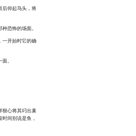
而后仰起鸟头，将
那种恐怖的场面。
，一开始时它的确
一面。
样狠心将其叼出巢
段时间别说是鱼，