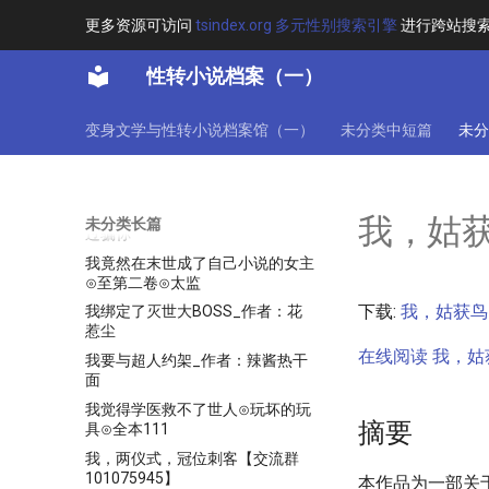
我的掌门传承不可能有问题⊙跳跳
更多资源可访问
tsindex.org 多元性别搜索引擎
进行跨站搜
虎蹦蹦跳跳⊙未完
我的日常，有点奇怪
性转小说档案（一）
我的火影忍者果然有问题最新章节
列表_我的火影忍者果然有问题_
新百强小说
变身文学与性转小说档案馆（一）
未分类中短篇
未分
我真不是NPC
我真没想当训练家啊840
我真没有开变声器_作者：我没想
我，姑
未分类长篇
过骗你
我竟然在末世成了自己小说的女主
⊙至第二卷⊙太监
下载:
我，姑获鸟
我绑定了灭世大BOSS_作者：花
惹尘
在线阅读 我，姑
我要与超人约架_作者：辣酱热干
面
我觉得学医救不了世人⊙玩坏的玩
摘要
具⊙全本111
我，两仪式，冠位刺客【交流群
101075945】
本作品为一部关