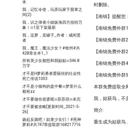
本
时删除。
我，记忆令使，玩弄玩家于股掌之
间(2)
【南锦】提醒您
我，识之律者小姐纵海四方扭转万
象！⊙1至下架最新
【南锦免费外群1
我，逗萝，卖罐子_作者：咸闲贤
【南锦免费外群2
者
我，魔王，魔法少女？#牧州#共
【南锦免费外群2
428章全本1_1
所有美少女都想和我贴贴⊙346.8
【南锦免费外群4
万字
才不是H萝莉勇者爱丽丝的社会性
【南锦免费外群5
死亡传说1003
才不是小狼狗的盘中餐⊙梦里什么
本群免费提取全网
都有zz
我，姑获鸟，不是
才不要做你老婆呢⊙苏苏捏⊙未完
才不要被攻略[更新时间_2021-5-
簡介:
26]
扬起反旗吧！奴隶少女们！#死神
重生成为姑获鸟
萝莉#共747章提取群168217716