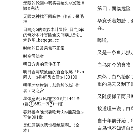
无限的轮回中我将要迷失⊙岚蓝澜
第四，面临危险
懒⊙完结
无限龙神找不回寂静_作者：呆毛
毕竟长着翅膀，
神
在。
日向jojo的奇妙木叶冒险_日向jojo
的奇妙木叶冒险全文阅读_缠论_
哗啦。
笔趣阁_beqege_cc
时崎的日常果然不正常
又是一条鱼儿抓
时空司法者
明日方舟的天使圣子
白鸟如今的食物
明日香与绫波丽的百合攻略「Eva
忽然，白鸟抬起
同人」⊙卧听风吹雪⊙130130
重的乌云又刮了
明明才华横溢，却靠脸吃饭_作
者：龙之宫
又随便抓了两只
星体意识#风翎空羽#共1441章
(群①682一7⑦一榴)
按道理来说，白
春野樱今晚想要吃烤肉⊙酸菜鱼⊙
至第391章
自十年前开始，
是红颜祸水我也很绝望啊_（全
白鸟也不知道自
本）