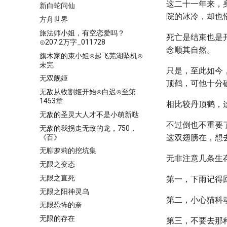
这二十一年来，
新白蛇问仙
院的冰冷，却也
方舟世界
旅法师小姐，有空恋爱吗？
死亡是结束也是
⊙207.2万字_011728
念顺其自然。
旗木家的束小姐⊙起飞芜湖坠机⊙
未完
只是，至此如今
无双舰姬
顶鹤，可他十分
无敌从收割姬开始⊙白迟⊙至第
1453章
相比较丹顶鹤，
无敌的圣灵大人才不是小萌新哒
不过倒也不重要
无敌的我拐走无敌的龙，750，
这双翅膀在，想
《百》
无聊萝莉的挖坑集
无非注意几条生
无限之变态
无限之直死
第一，下雨记得
无限之阳神灵乌
第二，小心猫科
无限恐怖的奈
无限的存在
第三，不要去那