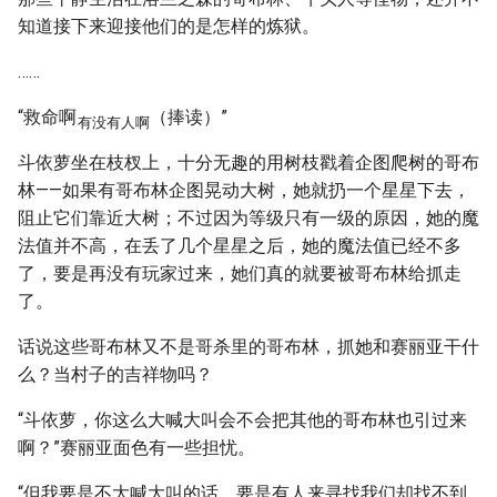
知道接下来迎接他们的是怎样的炼狱。
……
“救命啊
（捧读）”
有没有人啊
斗依萝坐在枝杈上，十分无趣的用树枝戳着企图爬树的哥布
林——如果有哥布林企图晃动大树，她就扔一个星星下去，
阻止它们靠近大树；不过因为等级只有一级的原因，她的魔
法值并不高，在丢了几个星星之后，她的魔法值已经不多
了，要是再没有玩家过来，她们真的就要被哥布林给抓走
了。
话说这些哥布林又不是哥杀里的哥布林，抓她和赛丽亚干什
么？当村子的吉祥物吗？
“斗依萝，你这么大喊大叫会不会把其他的哥布林也引过来
啊？”赛丽亚面色有一些担忧。
“但我要是不大喊大叫的话，要是有人来寻找我们却找不到