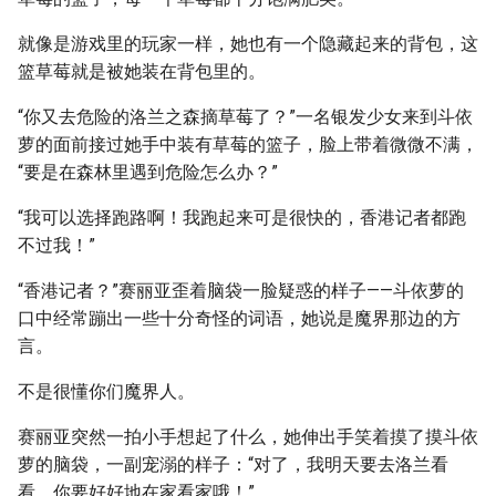
就像是游戏里的玩家一样，她也有一个隐藏起来的背包，这
篮草莓就是被她装在背包里的。
“你又去危险的洛兰之森摘草莓了？”一名银发少女来到斗依
萝的面前接过她手中装有草莓的篮子，脸上带着微微不满，
“要是在森林里遇到危险怎么办？”
“我可以选择跑路啊！我跑起来可是很快的，香港记者都跑
不过我！”
“香港记者？”赛丽亚歪着脑袋一脸疑惑的样子——斗依萝的
口中经常蹦出一些十分奇怪的词语，她说是魔界那边的方
言。
不是很懂你们魔界人。
赛丽亚突然一拍小手想起了什么，她伸出手笑着摸了摸斗依
萝的脑袋，一副宠溺的样子：“对了，我明天要去洛兰看
看，你要好好地在家看家哦！”