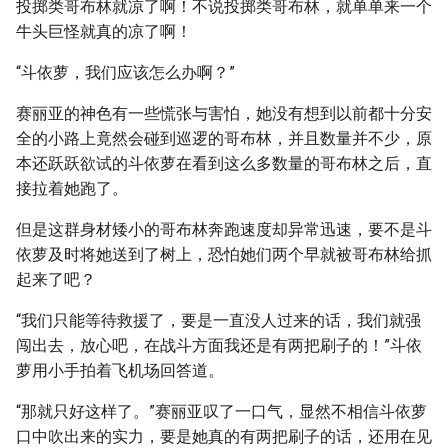
投掷类哥布林就凉了啊！不说投掷类哥布林，就单单来一个
牛头巨怪就真的凉了啊！
“斗依萝，我们应该怎么办啊？”
赛丽亚的神色有一些慌张与害怕，她没有想到以前都十分安
全的小路上竟然会碰到巡逻的哥布林，并且数量并不少，原
本还跃跃欲试的斗依萝在看到这么多数量的哥布林之后，直
接拉着她跑了。
但是这群身材矮小的哥布林奔跑速度却异常迅速，要不是斗
依萝及时将她送到了树上，恐怕她们两个早就被哥布林给抓
起来了吧？
“我们只能等待救援了，要是一直没人过来的话，我们就强
闯出去，放心吧，在战斗方面我还是有两把刷子的！”斗依
萝用小手拍着飞机场回答道。
“那就只好这样了。”赛丽亚叹了一口气，显然不相信斗依萝
口中吹出来的实力，要是她真的有两把刷子的话，还用在见