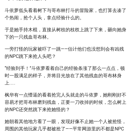
斗依萝低头看着树下与哥布林打斗的冒险家，也打算去凑了
个热闹，抢个人头，拿点经验什么的。
于是她手持木棍，直接从树枝的枝杈上跳了下来，砸向她身
下的一只残血哥布林。
一旁打怪的玩家被吓了一跳——估计他们也没想到会有凶残
的NPC跳下来抢人头吧？
“经验到手！”斗依萝看着自己的经验条涨了那么一点点，顿
时一股满足的样子，并将目光放在了其他残血的哥布林身
上……
枫华有一点懵逼的看着抢完人头就走的斗依萝，她刚刚好不
容易才把哥布林磨到残血，正要一刀收掉的时候，怎么树上
的NPC还突然跳下来抢她怪的？
她朝着其他地方看了一眼，发现好像不止她一个人被抢怪，
周围的其他玩家几乎都被抢了——平常网游里的不都是NPC