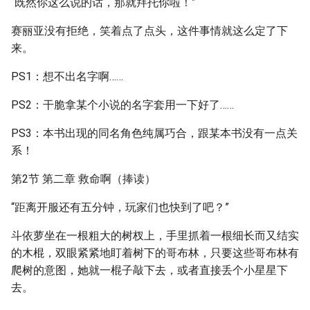
“既然你这么说的话，那就拜托你啦！”
赛丽亚没有拒绝，笑着点了点头，这件事情就这么定了下
来。
PS1：想不出名字啊……
PS2：干脆拿某个小说的名字套用一下好了……
PS3：本书出现的同名角色纯属巧合，跟某本书没有一点关
系！
第2节 第二章 救命啊（捧读）
“距离开服还有五分钟，玩家们也快到了吧？”
斗依萝坐在一根粗大的树杈上，手里抓着一根细长而又结实
的木棍，双眼紧紧地盯着树下的哥布林，只要这些哥布林有
爬树的意图，她就一棍子敲下去，或者直接丢个小星星下
去。