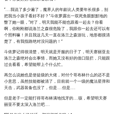
“……我说了多少遍了，魔界人的年龄比人类要年长很多，别
把我当小孩子看好不好？”斗依萝露出一双死鱼眼默默地的
瞥了她一眼，“对了，明天我能不能也跟着一起去？你看
啊，你刚刚都说洛兰之森很危险了，我跟你一起去还可以有
个照料嘛！并且我这几天一直在洛兰之森游玩，地形都摸清
楚了，有我指路绝对没问题的！”
斗依萝记得很清楚，明天就是开服的日子了，明天赛丽亚去
洛兰之森绝对会出事情，而她又没有好的借口阻拦，只能跟
过去看看，希望能帮上个什么忙。
再怎么说她也是使徒级的大佬，对付个哥布林什么的还不是
小意思，虽然技能都被清了，目前就一个一级的魔法星弹和
天击，武器装备也没了，但是……但是……
但是老子一定能打得哥布林满地找牙的……咳，希望明天赛
丽亚不要太深入洛兰吧……