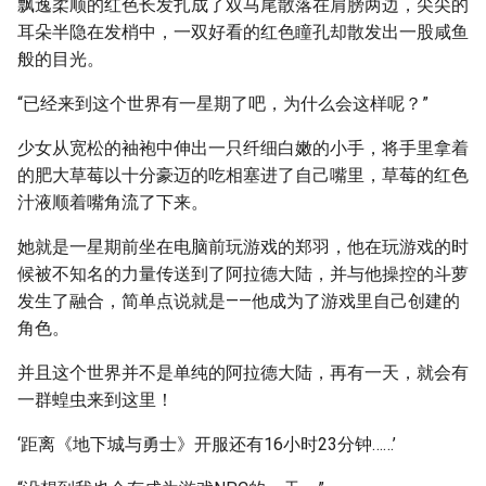
飘逸柔顺的红色长发扎成了双马尾散落在肩膀两边，尖尖的
耳朵半隐在发梢中，一双好看的红色瞳孔却散发出一股咸鱼
般的目光。
“已经来到这个世界有一星期了吧，为什么会这样呢？”
少女从宽松的袖袍中伸出一只纤细白嫩的小手，将手里拿着
的肥大草莓以十分豪迈的吃相塞进了自己嘴里，草莓的红色
汁液顺着嘴角流了下来。
她就是一星期前坐在电脑前玩游戏的郑羽，他在玩游戏的时
候被不知名的力量传送到了阿拉德大陆，并与他操控的斗萝
发生了融合，简单点说就是——他成为了游戏里自己创建的
角色。
并且这个世界并不是单纯的阿拉德大陆，再有一天，就会有
一群蝗虫来到这里！
‘距离《地下城与勇士》开服还有16小时23分钟……’