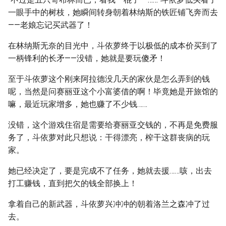
一眼手中的树枝，她瞬间转身朝着林纳斯的铁匠铺飞奔而去
——老娘忘记买武器了！
在林纳斯无奈的目光中，斗依萝终于以极低的成本价买到了
一柄锋利的长矛——没错，她就是要玩傻矛！
至于斗依萝这个刚来阿拉德没几天的家伙是怎么弄到的钱
呢，当然是问赛丽亚这个小富婆借的啊！毕竟她是开旅馆的
嘛，最近玩家增多，她也赚了不少钱……
没错，这个游戏住宿是需要给赛丽亚交钱的，不再是免费服
务了，斗依萝对此只想说：干得漂亮，榨干这群丧病的玩
家。
她已经决定了，要是完成不了任务，她就去援……咳，出去
打工赚钱，直到把欠的钱全部换上！
拿着自己的新武器，斗依萝兴冲冲的朝着洛兰之森冲了过
去。