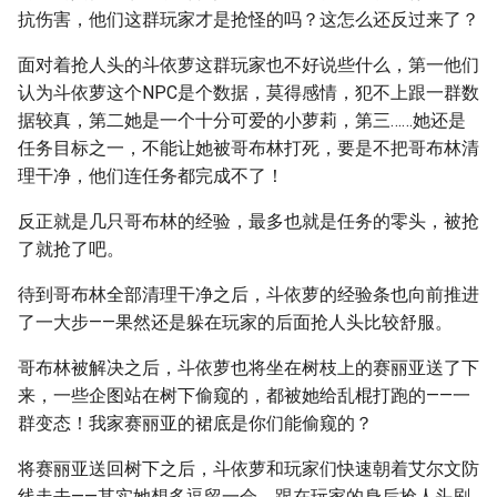
抗伤害，他们这群玩家才是抢怪的吗？这怎么还反过来了？
面对着抢人头的斗依萝这群玩家也不好说些什么，第一他们
认为斗依萝这个NPC是个数据，莫得感情，犯不上跟一群数
据较真，第二她是一个十分可爱的小萝莉，第三……她还是
任务目标之一，不能让她被哥布林打死，要是不把哥布林清
理干净，他们连任务都完成不了！
反正就是几只哥布林的经验，最多也就是任务的零头，被抢
了就抢了吧。
待到哥布林全部清理干净之后，斗依萝的经验条也向前推进
了一大步——果然还是躲在玩家的后面抢人头比较舒服。
哥布林被解决之后，斗依萝也将坐在树枝上的赛丽亚送了下
来，一些企图站在树下偷窥的，都被她给乱棍打跑的——一
群变态！我家赛丽亚的裙底是你们能偷窥的？
将赛丽亚送回树下之后，斗依萝和玩家们快速朝着艾尔文防
线走去——其实她想多逗留一会，跟在玩家的身后抢人头刷