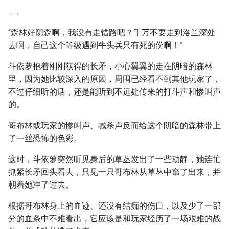
……
“森林好阴森啊，我没有走错路吧？千万不要走到洛兰深处
去啊，自己这个等级遇到牛头兵只有死的份啊！”
斗依萝抱着刚刚获得的长矛，小心翼翼的走在阴暗的森林
里，因为她比较深入的原因，周围已经看不到其他玩家了，
不过仔细听的话，还是能听到不远处传来的打斗声和惨叫声
的。
哥布林或玩家的惨叫声、喊杀声反而给这个阴暗的森林带上
了一丝恐怖的色彩。
这时，斗依萝突然听见身后的草丛发出了一些动静，她连忙
抓紧长矛回头看去，只见一只哥布林从草丛中窜了出来，并
朝着她冲了过去。
根据哥布林身上的血迹、还没有结痂的伤口，以及少了一部
分的血条中不难看出，它应该是和玩家经历了一场艰难的战