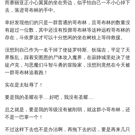
而赛丽亚正小心翼翼的坐在旁边，似乎怕自己一不小心掉下
去，落进哥布林的手中。
幸好发现他们的只是一群普通的哥布林，且哥布林的数量没
有超过一位数，其中还没有投掷哥布林等这种远程哥布林的
存在，斗依萝这才可以十分悠闲的坐在树枝上等待救援。
没想到自己作为一名干掉了使徒罗特斯、狄瑞吉，平定了天
界叛乱，踩着安图恩的尸体攻入魔界，在寂静城里处决了使
徒卢克，与恶魔们斗智斗勇的冒险家，没想到竟然在今天被
一群哥布林追着跑！
实在是太耻辱了！
要是我的圣耀在手……好吧，我没有圣耀……
总之就是，要是我的等级没有被削弱，就这群小哥布林，还
不是一巴掌一个！
不过这样下去也不是办法啊，再拖下去的话，要是再来几只