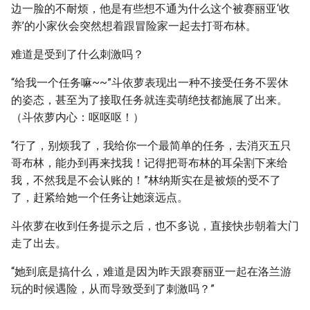
边一脸的不耐烦，他是有些想不通为什么这个被赛丽亚‘收
养’的小家伙会突然想着跟冒险家一起去打哥布林。
难道是受到了什么刺激吗？
“给我一个任务嘛~~”斗依萝表现出一种不接受任务不罢休
的姿态，甚至为了接取任务就连卖萌绝技都施展了出来。
（斗依萝内心：呕呕呕！）
“行了，别烦我了，我给你一个最简单的任务，去消灭五只
哥布林，能办到再来找我！记得把哥布林的耳朵割下来给
我，不然我是不会认账的！”林纳斯实在是被烦的受不了
了，赶紧给她一个任务让她滚远点。
斗依萝在收到任务提示之后，也不多说，直接快步朝着大门
走了出去。
“她到底是搞什么，难道是因为昨天跟赛丽亚一起在洛兰游
玩的时候遇险，从而导致受到了刺激吗？”