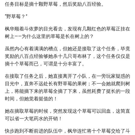
任务目标是摘十颗野草莓，然后奖励八百经验。
“野草莓？”
枫华顺着斗依萝的目光看去，发现有几颗红色的草莓正挂在
树上——为什么这里的草莓是长在树上的？
虽然内心有着满满的槽点，但她还是接取了这个任务，毕竟
奖励的八百点经验够她杀十几只哥布林了，这个任务仅仅是
摘十个草莓而已，可谓是十分丰富了。
在接取了任务之后，她直接离开了小队，在一旁玩家疑惑的
目光中，直奔不远处长有野草莓的果树；不一会她就爬到树
上，将能摘下来的草莓全摘了下来，虽然耗费了挺长的一段
时间，但她觉着挺值的！
她在摘取草莓的时候，突然发现这个草莓可以回血，这简直
可以省一大笔药水的开销！
快步跑到不断前进的队伍中，枫华连忙将十个草莓交给了斗