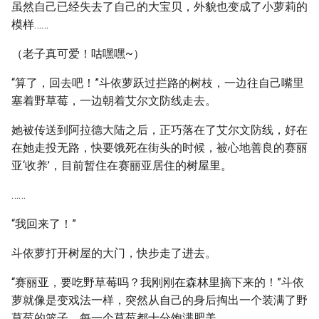
虽然自己已经失去了自己的大宝贝，外貌也变成了小萝莉的
模样……
（老子真可爱！咕嘿嘿~）
“算了，回去吧！”斗依萝跃过拦路的树枝，一边往自己嘴里
塞着野草莓，一边朝着艾尔文防线走去。
她被传送到阿拉德大陆之后，正巧落在了艾尔文防线，好在
在她走投无路，快要饿死在街头的时候，被心地善良的赛丽
亚‘收养’，目前暂住在赛丽亚居住的树屋里。
……
“我回来了！”
斗依萝打开树屋的大门，快步走了进去。
“赛丽亚，要吃野草莓吗？我刚刚在森林里摘下来的！”斗依
萝就像是变戏法一样，突然从自己的身后掏出一个装满了野
草莓的篮子，每一个草莓都十分饱满肥美。