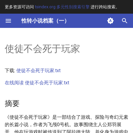
更多资源可访问
tsindex.org 多元性别搜索引擎
进行跨站搜索。
键
性转小说档案（一）
入
摘要
以
使徒不会死于玩家
开
其他信息 [Processed Page
Metadata]
始
下载:
使徒不会死于玩家.txt
搜
正文
在线阅读 使徒不会死于玩家.txt
索
摘要
《使徒不会死于玩家》是一部结合了游戏、探险与奇幻元素
的长篇小说，作者为飞颅0号机。故事围绕主人公郑羽展
开，他在玩游戏时被传送到了阿拉德大陆，并化身为游戏中