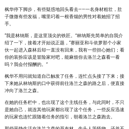
枫华停下脚步，有些疑惑地回头看去——一名身材粗壮，肚
子微微有些发福，嘴里叼着一根香烟的男性对着她招了招
手。
“我是林纳斯，是这里顶尖的铁匠。”林纳斯先简单的自我介
绍了一下，接着才开始说正题，“赛丽亚和斗依萝那个小家
伙一起进入森林后却一直没有回来，我有一些担心她们；看
你的装扮应该是冒险家对吧，能麻烦你去洛兰之森看一看
吗？我会付报酬的。”
枫华不用问就知道自己触发了任务，连忙点头接了下来；接
下来她从林纳斯的口中获得前往洛兰之森的路之后，便直接
冲向了洛兰之森。
在她的任务栏中，也出现了这个主线任务，与此同时，不只
是她自己，就连其他玩家都出现了这个任务，一些反应迅速
的玩家也连忙跟随着任务的指引，朝着洛兰之森跑去。
那些平静生活在洛兰之森的哥布林、牛头人等怪物，还并不