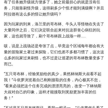
有了任务她升级就方便多了，她之前最担心的就是没有任
务，只能靠刷怪升级，这得刷多少个怪才能到满级啊？并且
阿拉德有这么多的怪让她升级吗？
因为玩家的到来，洛兰里的哥布林、牛头人等怪物在失去了
大量同伴之后，它们决定联合起来对抗这群丧心病狂的玩
家，这也就导致了，刷个哥布林跟上战场一样……
咳，说是上战场还是夸张了点，毕竟这个区域每年都会有大
量的冒险家土著过来探险，它们也差不多都习惯了，这次这
么多的玩家过来刷怪，也不过是让巡逻的哥布林数量变多了
而已。
“五只哥布林，经验奖励给的真少，果然林纳斯大叔看不起
我！”斗依萝浏览着自己刚刚接取的任务，内心极其不怠，
“看来必须把这个任务完成的漂漂亮亮的，改变一下林纳斯
大叔对自己的印象，这样才能接取到奖励更加丰富的任
务！”
“不过是五只哥布林而已，看我一棍子一……”斗依萝低头看了