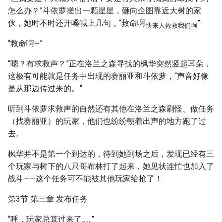
怎么办？”斗依萝搓出一颗星星，砸向企图靠近大树的家
伙，她时不时还开嗓喊上几句，“救命啊
”
快来人救救我们啊
“救命啊~”
“嗯？有求救声？”正在洛兰之森寻找的枫华突然竖起耳朵，
这极有可能就是任务中出现的赛丽亚和斗依萝，“声音好像
是从那边传过来的。”
听到斗依萝求救声的自然还有其他在洛兰之森刷怪、做任务
（找赛丽亚）的玩家，他们也纷纷朝着出声的地方跑了过
去。
枫华并不是第一个到达的，待到她到场之后，发现已经有三
个玩家与树下的八只哥布林打了起来，她见状连忙也加入了
战斗——这个任务可不能被其他玩家给抢了！
第3节 第三章 发布任务
“呼，玩家总算过来了……”