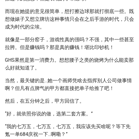
而现在她提的意见很简单，想打擦边球那就打彻底一些。既
想做婊子又想立牌坊这种事情只会在之后手游的时代，只会
成为时代的尘埃。
就像是一部分窑子，游戏性真的强吗？不强，其中一些甚至
拉胯。但是赚钱吗？那是真的赚钱！堪比印钞机！
GHS果然是第一消费力。想想腰子之类的烧烤为什么能卖那
么好就知道了。
当然，最关键的是...她一个画师凭啥去指挥别人公司做事情
啊？但凡有点脾气的甲方都直接把单子给推了吧！
然后，在五分钟之后，甲方回信了。
“好，就依照你说的做，选第二套方案。”
“我的七万五，七万五，七万五，我应该先买啥呢？等下先
氪一单684庆祝一下...啊嘞？”