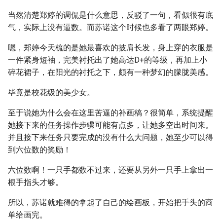
当然清楚郑婷的调侃是什么意思，反驳了一句，看似很有底
气，实际上没有逼数。而苏诺这个时候也多看了两眼郑婷。
嗯，郑婷今天梳的是她最喜欢的披肩长发，身上穿的衣服是
一件紧身短袖，完美衬托出了她高达D+的等级，再加上小
碎花裙子，在阳光的衬托之下，颇有一种梦幻的朦胧美感。
毕竟是校花级的美少女。
至于说她为什么会在这里苦逼的补画稿？很简单，系统提醒
她接下来的任务操作步骤可能有点多，让她多空出时间来。
并且接下来任务只要完成的没有什么大问题，她至少可以得
到六位数的奖励！
六位数啊！一只手都数不过来，还要从另外一只手上拿出一
根手指头才够。
所以，苏诺就难得的拿起了自己的绘画板，开始把手头的商
单给画完。