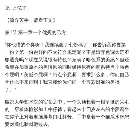
嗯...万亿了...
【简介苦手，请看正文】
第1节 第一章一个优秀的乙方
“你他喵的个臭嗨！我连续画了七份稿了，你告诉我你要第
一份？第一份说好的不太符合规定呢？不是嫌弃色调太沉不
够透亮吗？现在又说很有特色？充满了暗色系的美感？但还
希望在加重原本的黑暗风的同时保持原有的萌系特点？特色
个屁啊！美感个屁啊！特点个屁啊！要求那么多，你们自己
为什么不来画啊！我直接给你们画一个五彩斑斓的黑得
了。”
魔都大学艺术院的宿舍之中，一个头顶长着一根坚挺的呆毛
的，穿着体恤衫加上牛仔裤，看起来十四岁左右的小萝莉坐
在凳子上对着电脑屏幕口吐芬芳。手中拿着一个猫爪水杯想
要对着电脑就砸过去。