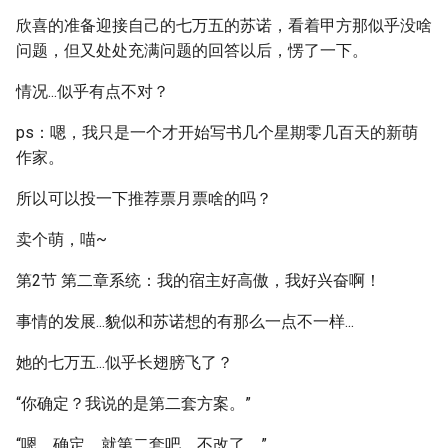
欣喜的准备迎接自己的七万五的苏诺，看着甲方那似乎没啥
问题，但又处处充满问题的回答以后，愣了一下。
情况...似乎有点不对？
ps：嗯，我只是一个才开始写书几个星期零几百天的新萌
作家。
所以可以投一下推荐票月票啥的吗？
卖个萌，喵~
第2节 第二章系统：我的宿主好高傲，我好兴奋啊！
事情的发展...貌似和苏诺想的有那么一点不一样...
她的七万五...似乎长翅膀飞了？
“你确定？我说的是第二套方案。”
“嗯，确定，就第二套吧，不改了。”