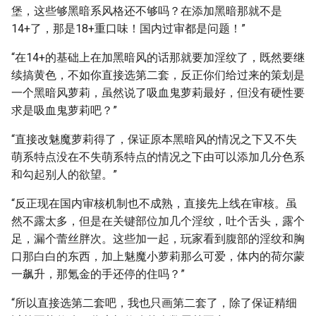
堡，这些够黑暗系风格还不够吗？在添加黑暗那就不是
14+了，那是18+重口味！国内过审都是问题！”
“在14+的基础上在加黑暗风的话那就要加淫纹了，既然要继
续搞黄色，不如你直接选第二套，反正你们给过来的策划是
一个黑暗风萝莉，虽然说了吸血鬼萝莉最好，但没有硬性要
求是吸血鬼萝莉吧？”
“直接改魅魔萝莉得了，保证原本黑暗风的情况之下又不失
萌系特点没在不失萌系特点的情况之下由可以添加几分色系
和勾起别人的欲望。”
“反正现在国内审核机制也不成熟，直接先上线在审核。虽
然不露太多，但是在关键部位加几个淫纹，吐个舌头，露个
足，漏个蕾丝胖次。这些加一起，玩家看到腹部的淫纹和胸
口那白白的东西，加上魅魔小萝莉那么可爱，体内的荷尔蒙
一飙升，那氪金的手还停的住吗？”
“所以直接选第二套吧，我也只画第二套了，除了保证精细