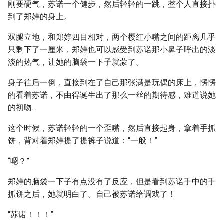
刚要硬气，苏诺一个健步，然后轻轻的一跳，整个人直接扑
到了郑婷的身上。
双腿立地，和郑婷四目相对，两个樱红小嘴之间的距离几乎
只剩下了一厘米，郑婷也可以感受到苏诺那小鼻子呼出的淡
淡的热气，让她的脑袋一下子就蒙了。
身子往后一倒，直接到在了自己那张满是玩偶的床上，愣愣
的看着苏诺，不由得诞生出了那么一丝的期待感，难道说她
的初吻...
这个时候，苏诺轻轻的一个歪嘴，然后直接起身，拿着手抓
饼，背对着郑婷提了提裤子说道：“一般！”
“嗯？”
郑婷的脑袋一下子有点没有了反应，但是看到苏诺手中的手
抓饼之后，她就明白了。自己被苏诺给调戏了！
“苏诺！！！”