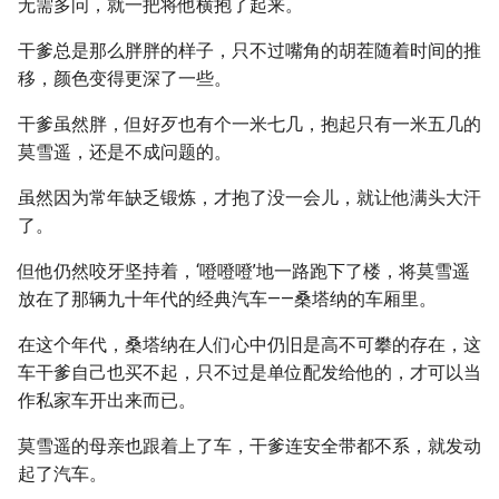
无需多问，就一把将他横抱了起来。
干爹总是那么胖胖的样子，只不过嘴角的胡茬随着时间的推
移，颜色变得更深了一些。
干爹虽然胖，但好歹也有个一米七几，抱起只有一米五几的
莫雪遥，还是不成问题的。
虽然因为常年缺乏锻炼，才抱了没一会儿，就让他满头大汗
了。
但他仍然咬牙坚持着，‘噔噔噔’地一路跑下了楼，将莫雪遥
放在了那辆九十年代的经典汽车——桑塔纳的车厢里。
在这个年代，桑塔纳在人们心中仍旧是高不可攀的存在，这
车干爹自己也买不起，只不过是单位配发给他的，才可以当
作私家车开出来而已。
莫雪遥的母亲也跟着上了车，干爹连安全带都不系，就发动
起了汽车。