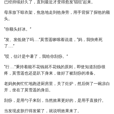
已经持续好久了，直到最近才变得愈发‘猖狂’起来。
母亲放下晾衣架，焦急地走到他身旁，用手背探了探他的额
头。
“你额头好冰。”
“发、发低烧了吗……”莫雪遥哆嗦着说道，“妈，我快疼死
了……”
“哎，估计是中暑了，我给你刮痧。”
“行……”秉持着能不花钱就不花钱的原则，即使知道刮痧很
疼，莫雪遥也还是趴下身来，做好了被刮痧的准备。
老妈匆匆忙忙地跑进厨房里，关了灶炉，然后倒了一碗凉白
开，坐在了莫雪遥的身后。
刮痧，是用勺子来刮，当然效果更好的，是用手直接拧。
当发现皮肤拧得发紫了，就说明效果来了。