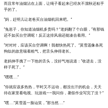
而且常年油烟沾在上面，让绳子看起来已经灰不溜秋还粘乎
乎的了。
“妈，赶明儿让老爸买台油烟机回来吧。”
“兔崽子，你知道油烟机多贵吗？”老妈翻了个白眼，“有那钱
还不如买台空调呢！反正这排风扇还能凑合着用。”
“对对对，应该买台空调啊！我都快热死了。”莫雪遥像条死
狗似的故意喘着粗气，把舌头伸得老长。
老妈伸手拽了一下他的舌头，没好气地说道：“收进去，没
样子死了。”
“嘿嘿……”
“你就应该多热热，平时又不运动，都没出汗的机会，天天
待在家里看电视、玩游戏——我问你，暑假作业写完了没？”
“嘿……”莫雪遥一脸讪笑，“那当然……”