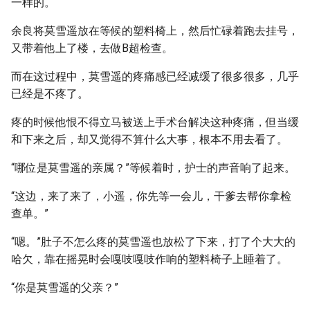
一样的。
余良将莫雪遥放在等候的塑料椅上，然后忙碌着跑去挂号，
又带着他上了楼，去做B超检查。
而在这过程中，莫雪遥的疼痛感已经减缓了很多很多，几乎
已经是不疼了。
疼的时候他恨不得立马被送上手术台解决这种疼痛，但当缓
和下来之后，却又觉得不算什么大事，根本不用去看了。
“哪位是莫雪遥的亲属？”等候着时，护士的声音响了起来。
“这边，来了来了，小遥，你先等一会儿，干爹去帮你拿检
查单。”
“嗯。”肚子不怎么疼的莫雪遥也放松了下来，打了个大大的
哈欠，靠在摇晃时会嘎吱嘎吱作响的塑料椅子上睡着了。
“你是莫雪遥的父亲？”