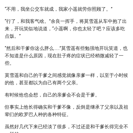
“不用，我坐公交车就成，我家小遥就劳你照顾了。”
“行了，和我客气啥。”余良一挥手，将莫雪遥从车中抱了出
来，开玩笑似地说道，“小遥啊，你也太轻了吧？应该多吃
点饭。”
“然后和干爹你这么胖么……”莫雪遥有些勉强地开玩笑道，也
不知道是什么原因，现在肚子疼的症状已经稍微减轻了一
些。
莫雪遥和自己的干爹之间感觉就像亲爹一样，以至于小时候
的他，甚至都以为自己有两个父亲。
有时候他也会想，自己的亲爹会不会是干爹。
但事实上他长得确实和干爹不像，反倒是继承了父亲以及祖
辈们的欧罗巴人种的各种特征。
虽然好几代下来已经淡了很多，不过还是和干爹长得完全不