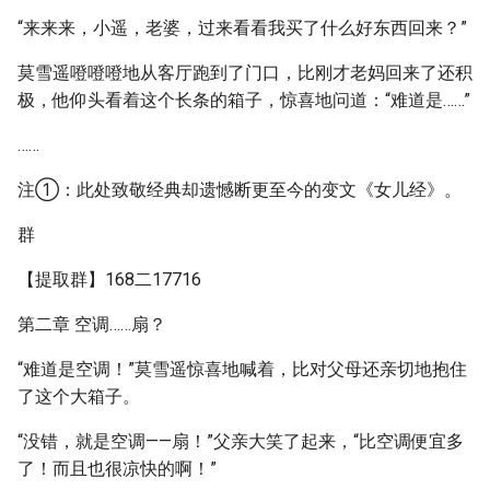
“来来来，小遥，老婆，过来看看我买了什么好东西回来？”
莫雪遥噔噔噔地从客厅跑到了门口，比刚才老妈回来了还积
极，他仰头看着这个长条的箱子，惊喜地问道：“难道是……”
……
注①：此处致敬经典却遗憾断更至今的变文《女儿经》。
群
【提取群】168二17716
第二章 空调……扇？
“难道是空调！”莫雪遥惊喜地喊着，比对父母还亲切地抱住
了这个大箱子。
“没错，就是空调——扇！”父亲大笑了起来，“比空调便宜多
了！而且也很凉快的啊！”