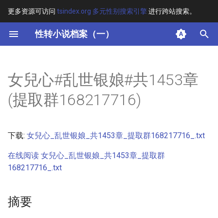
更多资源可访问
tsindex.org 多元性别搜索引擎
进行跨站搜索。
键
性转小说档案（一）
入
摘要
以
女兒心#乱世银娘#共1453章
开
其他信息 [Processed Page
(提取群168217716)
Metadata]
始
搜
正文
下载:
女兒心_乱世银娘_共1453章_提取群168217716_.txt
索
在线阅读 女兒心_乱世银娘_共1453章_提取群
168217716_.txt
摘要