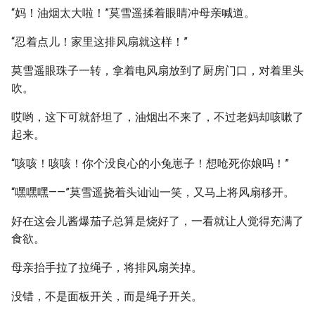
“妈！油烟太大啦！”莫雪遥揉着眼睛冲母亲喊道。
“忍着点儿！家里这排风扇就这样！”
莫雪遥眼珠子一转，拿着电风扇放到了厨房门口，对着里头
吹。
哎哟，这下可就舒坦了，油烟出不来了，不过老妈却咳嗽了
起来。
“咳咳！咳咳！你个没良心的小兔崽子！想呛死你娘吗！”
“嘿嘿嘿——”莫雪遥挠着头讪讪一笑，又马上将风扇移开。
好在这会儿酱爆茄子总算是烧好了，一看就让人觉得充满了
食欲。
母亲抬手拉了拉绳子，将排风扇关掉。
没错，不是面板开关，而是绳子开关。