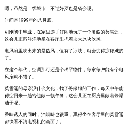
嗯，虽然是二线城市，不过好歹也是省会呢。
时间是1999年的八月底。
刚刚初中毕业，在家里游手好闲地玩了一个暑假的莫雪遥，
这会儿正懒洋洋地坐在客厅里抱着块大冰块吹风。
电风扇里吹出来的是热风，但有了冰块，就会变得凉飕飕的
了。
在这个年代，空调那可还是个稀罕物件，每家每户能有个电
风扇就不错了。
莫雪遥的母亲没什么文化，找了份保姆的工作，每天中午能
得空回来一趟给他做一顿午餐，这会儿正在厨房里做着酱爆
茄子呢。
香味诱人的同时，油烟味也很重，熏得坐在客厅里的莫雪遥
都快看不清电视机的画面了。