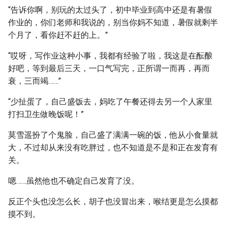
“告诉你啊，别玩的太过头了，初中毕业到高中还是有暑假
作业的，你们老师和我说的，别当你妈不知道，暑假就剩半
个月了，看你赶不赶的上。”
“哎呀，写作业这种小事，我都有经验了啦，我这是在酝酿
好吧，等到最后三天，一口气写完，正所谓一而再，再而
衰，三而竭……”
“少扯蛋了，自己盛饭去，妈吃了午餐还得去另一个人家里
打扫卫生做晚饭呢！”
莫雪遥扮了个鬼脸，自己盛了满满一碗的饭，他从小食量就
大，不过却从来没有吃胖过，也不知道是不是和正在发育有
关。
嗯……虽然他也不确定自己发育了没。
反正个头也没怎么长，胡子也没冒出来，喉结更是怎么摸都
摸不到。