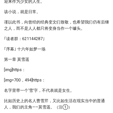
迎来作为少女的人生。
该小说，就是日常。
谨以此书，向曾经的经典变文们致敬，也希望我们仍有后继
之人，而不是人人都只将变身当作一个噱头。
｢读者群：621144287｣
｢序幕｣ 十六年如梦一场
第一章 莫雪遥
[img]https：
[img=700，494]https：
名字里带一个‘雪’字，不代表就是女生。
比如历史上的名人曹雪芹，又比如生活在现实当中的普通
人，我们的主角——莫雪遥。（注①）