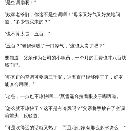
“是空调扇啊！”
“败家老爷们，你这不是空调啊！”母亲又好气又好笑地问
道，“多少钱买来的？”
“也不算太贵，五百。”
“五百？”老妈倒吸了一口凉气，“这也太贵了吧？”
要知道，父亲作为公司的小职员，一个月的工资也才八百块
钱而已。
“那真正的空调可要两三千呢，这五百已经够便宜了，好歹
能凑合用呗。”
“老爸，一点也不凉快啊……”莫雪遥耷拉着眼皮子嘟嚷道。
“怎么就不凉快了？这不是有冷风吗？”父亲将手放在了空调
扇前头，反驳道。
“可是吹得远的话就又热了，而且咱们家有那么多冰块么……”