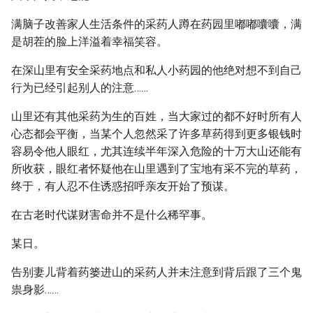
满脑子改善家人生活条件的采药人蹲在药园里嘟嘟囔囔，满
是胡茬的脸上洋溢着幸福笑容。
在深山里有安全采药地点和私人小药园的他绝对想不到自己
行为已经引起别人的注意……
山里还有其他采药为生的百姓，当大家过的都不好时所有人
心态都会平衡，当某个人忽然采了许多草药得到更多银钱时
容易令他人眼红，尤其连续半年深入危险的十万大山还能有
所收获，眼红者怀疑他在山里遇到了宝地有采不完的草药，
终于，有人忍不住诱惑招呼亲友开始了预谋。
在古老时代谋财害命并不是什么稀罕事。
某日。
告别妻儿背着药篓进山的采药人并未注意到背后跟了三个鬼
祟身影……