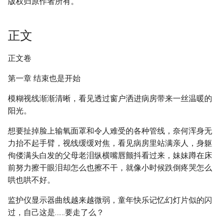
版权归原作者所有。
正文
正文卷
第一章 结束也是开始
模糊视线渐渐清晰，看见透过窗户洒进病房带来一丝温暖的
阳光。
想要扯掉脸上输氧面罩和令人难受的各种管线，奈何浑身无
力抬不起手臂，视线缓缓对焦，看见病房里站满亲人，身躯
佝偻满头白发的父母老泪纵横嘴唇颤抖看过来，妹妹蹲在床
前努力擦干眼泪却怎么也擦不干，就像小时候跌倒疼哭怎么
哄也哄不好。
监护仪显示器曲线越来越微弱，童年快乐记忆幻灯片似的闪
过，自己这是……要走了么？