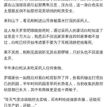
露在山顶很容易引起那鹰隼注意，没办法，这一身白色实在
太显眼反倒不如那些花里胡俏的蛇类安全。
来到山下，看见刚刚进山浑身被露水打湿的采药人。
这人每天罗里吧嗦能烦死蛇，通过采药人的废话白蛇知道了
这里是十万大山，熟悉后不但说家里事连四邻家事都不放
过，白蛇已经开始考虑要不要为了耳根清静把他毒死。
果不其然，刚刚见面就听见其在那啰嗦，只好头也不回直接
走开。
半年来白蛇从未吃采药人任何食物。
罗嗦家伙一如既往对着白蛇背影拜了拜，拎着药锄去打理自
己的药园，半年时间药园里草药长势喜人，当初收集的那些
幼苗都已长大，其中有两株更是值十两银子。
“等天气变凉就能挖去卖钱，买布料给娃做新衣服，还能买
只羊产奶，还能……”