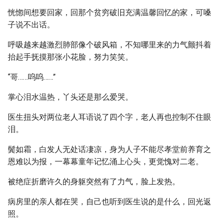
恍惚间想要回家，回那个贫穷破旧充满温馨回忆的家，可嗓
子说不出话。
呼吸越来越激烈肺部像个破风箱，不知哪里来的力气颤抖着
抬起手抚摸那张小花脸，努力笑笑。
“哥……呜呜……”
掌心泪水温热，丫头还是那么爱哭。
医生扭头对两位老人耳语说了四个字，老人再也控制不住眼
泪。
鬓如霜，白发人无处话凄凉，身为人子不能尽孝堂前养育之
恩难以为报，一幕幕童年记忆涌上心头，更觉愧对二老。
被绝症折磨许久的身躯突然有了力气，脸上发热。
病房里的亲人都在哭，自己也听到医生说的是什么，回光返
照。