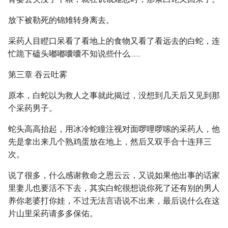
放下被勒死的锦雉转身离去。
采药人目瞪口呆看了看地上的食物又看了看远去的白蛇，连
忙跪下磕头嘟嘟囔囔不知说些什么……
第三章 吞云吐雾
原本，白蛇以为救人之事就此揭过，没想到几天后又见到那
个采药男子。
蛇头高高抬起，用冰冷蛇瞳注视对面啰哩啰嗦的采药人，他
先是拿出来几个熟鸡蛋放在地上，然后又双手合十连拜三
次。
说了很多，什么感谢救命之恩云云，又说如果他出事的话家
里妻儿也要活不下去，其实白蛇很想说你死了还有别的男人
养你老婆打你娃，不过无法言语说不出来，最后说什么在这
片山里采药请多多保佑。