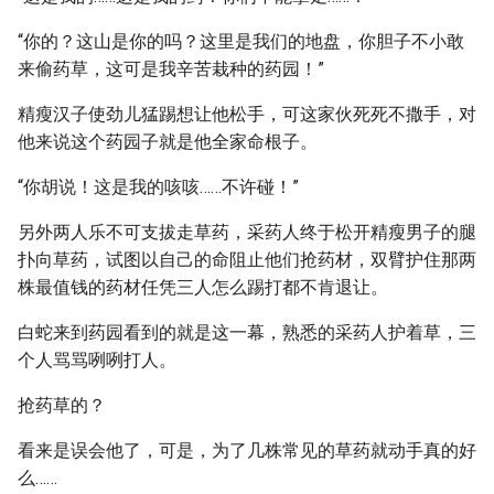
“你的？这山是你的吗？这里是我们的地盘，你胆子不小敢
来偷药草，这可是我辛苦栽种的药园！”
精瘦汉子使劲儿猛踢想让他松手，可这家伙死死不撒手，对
他来说这个药园子就是他全家命根子。
“你胡说！这是我的咳咳……不许碰！”
另外两人乐不可支拔走草药，采药人终于松开精瘦男子的腿
扑向草药，试图以自己的命阻止他们抢药材，双臂护住那两
株最值钱的药材任凭三人怎么踢打都不肯退让。
白蛇来到药园看到的就是这一幕，熟悉的采药人护着草，三
个人骂骂咧咧打人。
抢药草的？
看来是误会他了，可是，为了几株常见的草药就动手真的好
么……