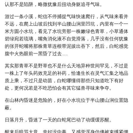
认那不是陷阱，略微犹豫后扭动身躯追寻气味。
游过一条小溪，蛇信不停捕捉气味快速爬行，从气味来看并
不远，在爬上山坡后找到半山腰山涧里凹坑，内里有一个一
米方圆小水坑，看见了水坑旁那一株嫩绿色青草，小草通体
碧绿宛若琉璃，嘴角消化液不自觉滑落，几乎没有任何犹豫
的张开蛇嘴将那株青草连根带泥拔出吞下，然后，白蛇感觉
腹中火热眼前一黑昏了过去……
其实那青草不是野草也不是什么天地异种世间罕见，不过是
一株上了年头药效充足的补药，恰逢生长在灵气汇集之地品
质上乘，不过只是幼苗，白蛇哪懂得那些只知道吃下有好
处，更何况若是不吃恐怕会有其它猛兽寻味来争夺。
在山林内昏迷是危险的，好在小水坑位于半山腰山涧位置隐
蔽。
日落月升，昏迷了一天的白蛇尾巴动了动缓缓苏醒。
醒来后暗骂大意，幸好没中毒，又感觉浑身仿佛被束缚紧绷