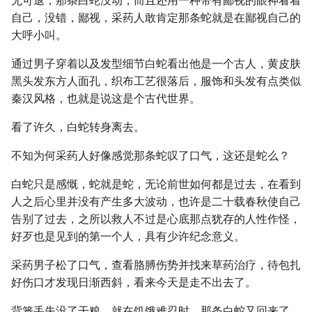
无可退，那条白蛇没动，而且还用一种带有鄙视的眼神看着
自己，没错，鄙视，采药人敢肯定那条蛇就是在鄙视自己的
大呼小叫。
通过男子穿着以及发型细节白蛇看出他是一个古人，黄皮肤
黑头发东方人面孔，织布工艺很落后，服饰和头发有点类似
秦汉风格，也就是说这是个古代世界。
看了许久，白蛇转身离去。
不知为何采药人好像感觉那条蛇叹了口气，这还是蛇么？
白蛇只是感慨，蛇就是蛇，无论前世如何都是过去，在看到
人之后心里并没有产生多大波动，也许是二十载春秋使自己
告别了过去，之所以救人不过是心底那点犹存的人性作怪，
好歹也是见到的第一个人，具有少许纪念意义。
采药男子松了口气，查看胳膊伤势并找来草药治疗，待包扎
好伤口才发现日渐西斜，看来今天是走不出去了。
背篓丢失没了干粮，就在饥饿难忍时，那条白蛇又回来了。