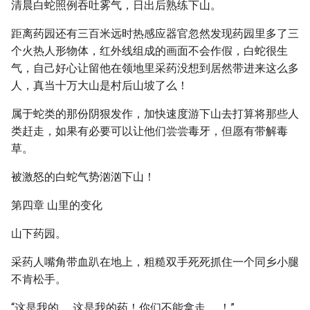
清晨白蛇照例吞吐雾气，日出后熟练下山。
距离药园还有三百米远时热感应器官忽然发现药园里多了三
个火热人形物体，红外线组成的画面不会作假，白蛇很生
气，自己好心让留他在领地里采药没想到居然带进来这么多
人，真当十万大山是村后山坡了么！
属于蛇类的那份阴狠发作，加快速度游下山去打算将那些人
类赶走，如果有必要可以让他们尝尝毒牙，但愿有带解毒
草。
被激怒的白蛇气势汹汹下山！
第四章 山里的变化
山下药园。
采药人嘴角带血趴在地上，粗糙双手死死抓住一个同乡小腿
不肯松手。
“这是我的……这是我的药！你们不能拿走……！”