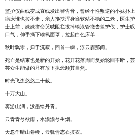
监护仪曲线变成直线发出警告音，曾经个性叛逆的小妹扑上
病床谁也拉不走，亲人搀扶浑身瘫软站不稳的二老，医生护
士上前，妹妹拼命哭喊阻拦拔掉输液管撤去监护仪，护士叹
口气，伸手摘下输氧面罩，拉起白色床单……
秋叶飘零，归于沉寂，回首一瞬，浮云霎那间。
死亡是结束也是新的开始，花开花落周而复始轮回不断，芸
芸众生能做的只有放下执念顺其自然。
时光飞逝悠悠二十载。
十万大山。
雾游山涧，泼墨绘丹青。
云青青兮欲雨，水澹澹兮生烟。
天忽作晴山卷幔，云犹含态石披衣。