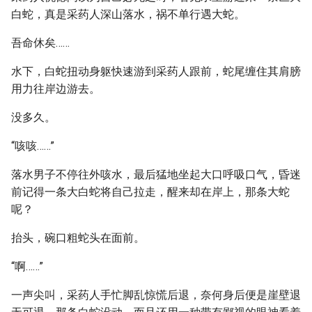
白蛇，真是采药人深山落水，祸不单行遇大蛇。
吾命休矣……
水下，白蛇扭动身躯快速游到采药人跟前，蛇尾缠住其肩膀
用力往岸边游去。
没多久。
“咳咳……”
落水男子不停往外咳水，最后猛地坐起大口呼吸口气，昏迷
前记得一条大白蛇将自己拉走，醒来却在岸上，那条大蛇
呢？
抬头，碗口粗蛇头在面前。
“啊……”
一声尖叫，采药人手忙脚乱惊慌后退，奈何身后便是崖壁退