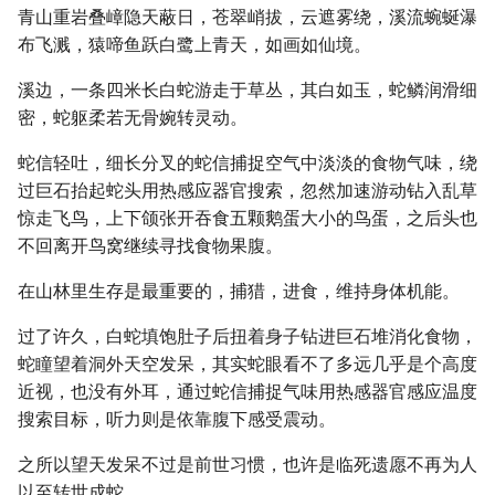
青山重岩叠嶂隐天蔽日，苍翠峭拔，云遮雾绕，溪流蜿蜒瀑
布飞溅，猿啼鱼跃白鹭上青天，如画如仙境。
溪边，一条四米长白蛇游走于草丛，其白如玉，蛇鳞润滑细
密，蛇躯柔若无骨婉转灵动。
蛇信轻吐，细长分叉的蛇信捕捉空气中淡淡的食物气味，绕
过巨石抬起蛇头用热感应器官搜索，忽然加速游动钻入乱草
惊走飞鸟，上下颌张开吞食五颗鹅蛋大小的鸟蛋，之后头也
不回离开鸟窝继续寻找食物果腹。
在山林里生存是最重要的，捕猎，进食，维持身体机能。
过了许久，白蛇填饱肚子后扭着身子钻进巨石堆消化食物，
蛇瞳望着洞外天空发呆，其实蛇眼看不了多远几乎是个高度
近视，也没有外耳，通过蛇信捕捉气味用热感器官感应温度
搜索目标，听力则是依靠腹下感受震动。
之所以望天发呆不过是前世习惯，也许是临死遗愿不再为人
以至转世成蛇。