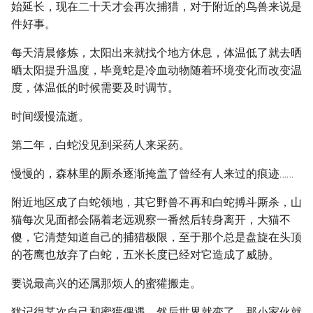
始延长，现在二十天才会再次捕猎，对于附近的鸟兽来说是
件好事。
每天清晨修炼，太阳出来就找个地方休息，体温低了就去晒
晒太阳提升温度，毕竟蛇是冷血动物随着环境变化而改变温
度，体温低的时候需要及时调节。
时间缓慢流逝。
第二年，白蛇没见到采药人来采药。
慢慢的，森林里的厮杀逐渐掩盖了曾经有人来过的痕迹……
附近地区成了白蛇领地，其它野兽不再和白蛇搏斗厮杀，山
猫每次见面都会隔着老远观察一番然后转身离开，大猫不
傻，它清楚知道自己的捕猎极限，至于那个总是盘旋在头顶
的苍鹰也放弃了白蛇，五米长度已经对它造成了威胁。
要说最高兴的还属那烦人的蜜獾搬走。
犹记得某次自己和蜜獾偶遇，然后世界就变了，那小家伙就