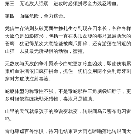
第三，无论敌人强弱，进攻时必须拼尽全力残忍嗜血。
第四，面临危险，全力逃命。
凭借生存法则从破壳而生挣扎生存到现在四米长，各种各样
天敌总是如影随形，包括一直在头顶盘旋的那只翼展两米的
苍鹰，犹记得某次大意险些被鹰爪撕碎，还有游荡在附近的
山猫，以及最无所畏惧的动物，蜜獾。
无数次与天敌的争斗厮杀令白蛇更加冷血凶残，即使伤痕累
累鲜血淋漓依旧疯狂拼命，抓住一切机会用两个尖利毒牙刺
穿对方皮肤注射毒液。
蛇躯体型匀称毒性不强，不是毒蛇那种三角脑袋细脖子，更
多时候依靠缠绕勒死猎物，毒液只是辅助。
山里的天气就像孩子的脸说变就变，转眼间乌云密布电闪雷
鸣。
雷电肆虐百兽惊惧，待闪电结束豆大雨点噼啪落地转眼间大