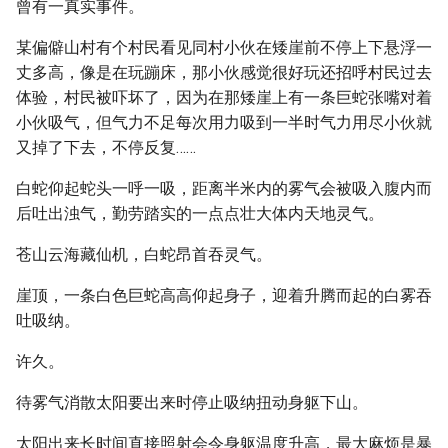
曾有一真实事件。
某偏僻山村有个村民看见同村小伙在矮崖前不停上下悬浮一
丈多高，像是在玩蹦床，那小伙感觉很好玩还招呼村民过去
体验，村民被吓坏了，因为在那矮崖上有一条巨蛇张嘴对着
小伙吸气，但气力不足每次用力吸到一半时气力用尽小伙就
又掉了下去，不停反复……
白蛇仰起蛇头一呼一吸，距离半米内的雾气会被吸入腹内而
后吐出浊气，勤劳踏实的一点点壮大体内天地灵气。
苍山云海藏仙机，白蛇昂首吞灵气。
崖顶，一条白色巨蛇高高仰起身子，迎着升腾而起的白雾吞
吐吸纳。
许久。
待雾气消散太阳要出来时停止吸纳扭动身躯下山。
太阳出来长时间直接照射会令身躯温度升高，最大麻烦是暴