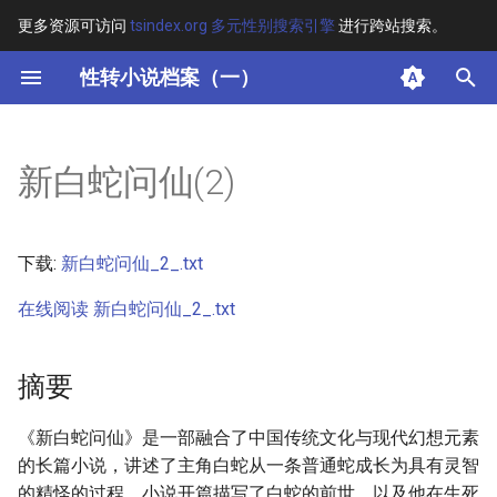
更多资源可访问
tsindex.org 多元性别搜索引擎
进行跨站搜索。
键
性转小说档案（一）
入
摘要
以
新白蛇问仙(2)
开
其他信息 [Processed Page
Metadata]
始
下载:
新白蛇问仙_2_.txt
搜
正文
在线阅读 新白蛇问仙_2_.txt
索
摘要
《新白蛇问仙》是一部融合了中国传统文化与现代幻想元素
的长篇小说，讲述了主角白蛇从一条普通蛇成长为具有灵智
的精怪的过程。小说开篇描写了白蛇的前世，以及他在生死