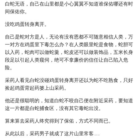
白蛇无语，自己在山里都是小心翼翼不知道谁保佑哪还有时
间保佑你。
没吃鸡蛋转身离开。
自己是蛇对方是人，无论有没有恩都不可随意相信人类，万
一对方在鸡蛋里下毒怎么办？在人类眼里蛇是食物，蛇胆可
以入药，蛇肉可以做蛇羹，蛇皮还可以做装饰品，五米长身
段足以引起人类窥伺，绝可不拿廉价的信任让自己陷入危
险。
采药人看见白蛇没碰鸡蛋转身离开还以为蛇不吃熟食，只好
捡起鸡蛋背起药篓上山采药。
他还是很聪明的，知道白蛇不咬自己便在附近采药，要知道
这一片都是白蛇捕食区，没有其它毒蛇出没。
算来算去采药人终究得到了保佑，方式不同而已。
从此以后，采药男子就成了这片山里常客……