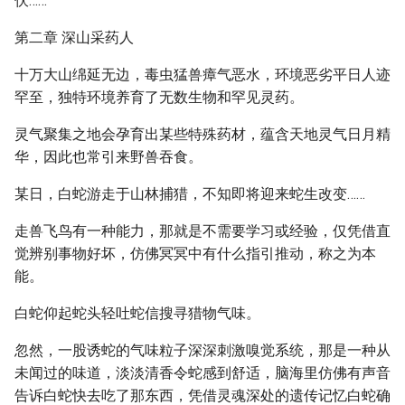
伏……
第二章 深山采药人
十万大山绵延无边，毒虫猛兽瘴气恶水，环境恶劣平日人迹
罕至，独特环境养育了无数生物和罕见灵药。
灵气聚集之地会孕育出某些特殊药材，蕴含天地灵气日月精
华，因此也常引来野兽吞食。
某日，白蛇游走于山林捕猎，不知即将迎来蛇生改变……
走兽飞鸟有一种能力，那就是不需要学习或经验，仅凭借直
觉辨别事物好坏，仿佛冥冥中有什么指引推动，称之为本
能。
白蛇仰起蛇头轻吐蛇信搜寻猎物气味。
忽然，一股诱蛇的气味粒子深深刺激嗅觉系统，那是一种从
未闻过的味道，淡淡清香令蛇感到舒适，脑海里仿佛有声音
告诉白蛇快去吃了那东西，凭借灵魂深处的遗传记忆白蛇确