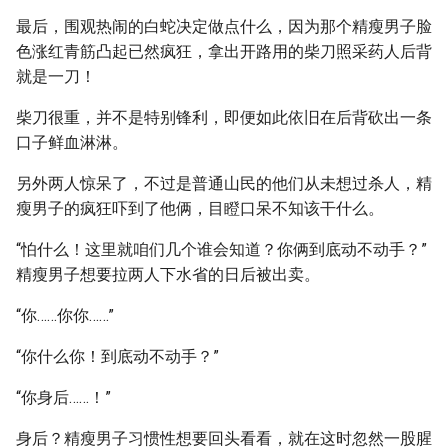
最后，围观热闹的白蛇决定做点什么，因为那个精瘦男子脸
色涨红青筋凸起已然疯狂，拿出开路用的柴刀照采药人后背
就是一刀！
柴刀很重，并不是特别锋利，即便如此依旧在后背砍出一条
口子鲜血淋淋。
另外两人惊呆了，不过是普通山民的他们从未想过杀人，精
瘦男子的疯狂吓到了他俩，目瞪口呆不知该干什么。
“怕什么！这里就咱们几个谁会知道？你俩到底动不动手？”
精瘦男子想要拉两人下水省的日后被出卖。
“你……你你……”
“你什么你！到底动不动手？”
“你身后……！”
身后？精瘦男子习惯性想要回头看看，就在这时忽然一股腥