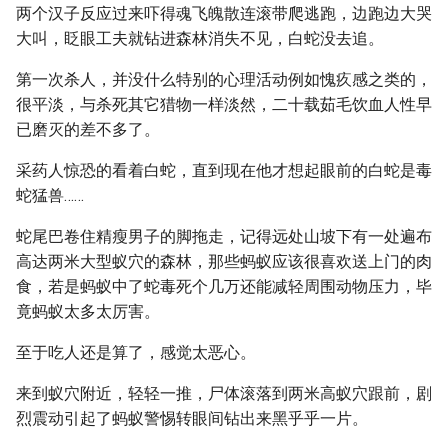
两个汉子反应过来吓得魂飞魄散连滚带爬逃跑，边跑边大哭
大叫，眨眼工夫就钻进森林消失不见，白蛇没去追。
第一次杀人，并没什么特别的心理活动例如愧疚感之类的，
很平淡，与杀死其它猎物一样淡然，二十载茹毛饮血人性早
已磨灭的差不多了。
采药人惊恐的看着白蛇，直到现在他才想起眼前的白蛇是毒
蛇猛兽……
蛇尾巴卷住精瘦男子的脚拖走，记得远处山坡下有一处遍布
高达两米大型蚁穴的森林，那些蚂蚁应该很喜欢送上门的肉
食，若是蚂蚁中了蛇毒死个几万还能减轻周围动物压力，毕
竟蚂蚁太多太厉害。
至于吃人还是算了，感觉太恶心。
来到蚁穴附近，轻轻一推，尸体滚落到两米高蚁穴跟前，剧
烈震动引起了蚂蚁警惕转眼间钻出来黑乎乎一片。