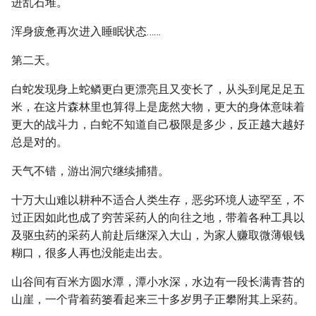
进乱石堆。
浑身疲惫再次进入睡眠状态……
第二天。
白蛇发现身上蛇鳞更白更漂亮且又变长了，从头到尾足足五
米，在这片森林里也算得上是庞然大物，更大的身体意味着
更大的战斗力，白蛇不知道自己极限是多少，反正越大越好
总是对的。
天气不错，游出洞穴继续捕猎。
十万大山难以耕种不适合人类生存，恶劣环境人迹罕至，不
过正因如此也成了穷苦采药人的向往之地，带着各种工具以
及驱虫药的采药人前赴后继深入大山，为家人赚取微薄银钱
糊口，很多人再也没能走出去。
山谷间有百米方圆水潭，潭小水深，水边有一段长满青苔的
山崖，一个背着药篓看起来三十多岁男子正攀附其上采药。