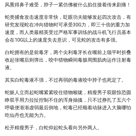
风熏得鼻子难受，脖子一紧仿佛被什么掐住接着传来剧痛！
蛇类捕食攻击速度非常快，眨眼功夫能够发起四次攻击，有
研究发现蛇在冲向猎物时可承受30G力，即三十倍的重力加
速度，而人类最精英受过严格军事训练的战斗机飞行员基本
会在10G以上的速度失去意识，可见蛇的攻击有多强。
白蛇拥有的是前毒牙，两个尖利毒牙长在嘴前上颌平时折叠
收起张嘴后则弹出，咬中猎物瞬间毒腺周围肌肉运作注射毒
液。
其实白蛇毒液不强，不过再弱的毒液咬中脖子也死定了。
蛇躯人立而起蛇嘴紧紧咬住猎物喉咙，精瘦男子双眼惊恐圆
睁双手用力拉扯控制不住的浑身抽搐，只不过挣扎了五六个
呼吸便渐渐虚弱最后倒地，蛇毒已经顺着动脉进入大脑哪怕
吃仙丹也无能为力。
松开精瘦男子，白蛇仰起蛇头看向另外两人。