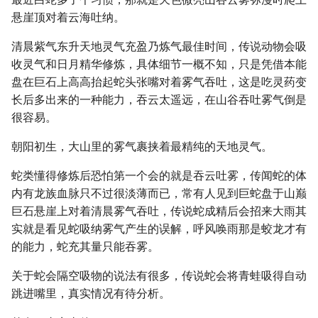
悬崖顶对着云海吐纳。
清晨紫气东升天地灵气充盈乃炼气最佳时间，传说动物会吸
收灵气和日月精华修炼，具体细节一概不知，只是凭借本能
盘在巨石上高高抬起蛇头张嘴对着雾气吞吐，这是吃灵药变
长后多出来的一种能力，吞云太遥远，在山谷吞吐雾气倒是
很容易。
朝阳初生，大山里的雾气裹挟着最精纯的天地灵气。
蛇类懂得修炼后恐怕第一个会的就是吞云吐雾，传闻蛇的体
内有龙族血脉只不过很淡薄而已，常有人见到巨蛇盘于山巅
巨石悬崖上对着清晨雾气吞吐，传说蛇成精后会招来大雨其
实就是看见蛇吸纳雾气产生的误解，呼风唤雨那是蛟龙才有
的能力，蛇充其量只能吞雾。
关于蛇会隔空吸物的说法有很多，传说蛇会将青蛙吸得自动
跳进嘴里，真实情况有待分析。