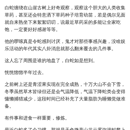
白蛇缠绕在山崖古树上好奇观察，观察这个胆大的人类收集
草药，甚至还会特意洒下草药种子培育幼苗，若是偶尔见面
就自来熟坐下来絮絮叨叨，说最近草药采的多能让全家吃
饱，一定要好好感谢等等。
他的啰嗦真是令蛇感到讨厌，鬼才对那些事感兴趣，没啥娱
乐活动的年代其实八卦消息就那么翻来覆去的几件事。
这人忘了周围是谁的地盘了，白蛇如是想到。
恍恍惚惚半年过去。
之前树上还是青涩果实现在完全成熟，十万大山不会下雪，
冬季虽然草木皆绿但还是会气温降低，气温下降蛇类会变得
慵懒捕猎减少，这段时间已经补充了大量脂肪为睡懒觉做准
备。
有件事和进食一样重要，修炼。
最近白蛇多了个习惯，那就是天色微亮山谷云雾弥漫时爬上