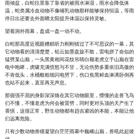
雨倾盆，白蛇往里靠了靠省的被雨水淋湿，雨水会降低体
温，蛇类属冷血动物不像哺乳动物那样能够保持恒温，等雨
停日出还要去外面晒太阳提升体温以保持灵敏。
望着洞外雨幕，盘成一盘一动不动。
白蛇那高度近视眼糟糕听力刚刚错过了不可思议的一幕，其
它动物看的清清楚楚，铅云如墨盘旋不散，雷电拼了命似的
猛劈某山巅，一头黑黄相间花纹吊睛白额老虎立于山巅在雷
电中咆哮，虎啸充满愤怒与不甘，无论伤势多重依旧高傲的
不肯低头，水桶般粗细闪电劈下，伤口焦黑鲜血淋漓卧倒再
也站不起来，直至再无声息。
那倔强不屈的身影深深烙在其它动物眼里，懵懂的走兽飞鸟
们不懂，不懂老虎为何会被雷劈，同时更对头顶的天产生了
畏惧，这很正常，野生动物都有趋吉避凶的本能，本能让他
们远离危险。
只有少数动物兽瞳凝望白茫茫雨幕中巍峨山巅，兽吼此起彼