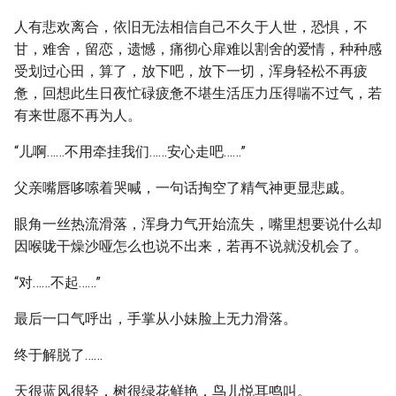
人有悲欢离合，依旧无法相信自己不久于人世，恐惧，不
甘，难舍，留恋，遗憾，痛彻心扉难以割舍的爱情，种种感
受划过心田，算了，放下吧，放下一切，浑身轻松不再疲
惫，回想此生日夜忙碌疲惫不堪生活压力压得喘不过气，若
有来世愿不再为人。
“儿啊……不用牵挂我们……安心走吧……”
父亲嘴唇哆嗦着哭喊，一句话掏空了精气神更显悲戚。
眼角一丝热流滑落，浑身力气开始流失，嘴里想要说什么却
因喉咙干燥沙哑怎么也说不出来，若再不说就没机会了。
“对……不起……”
最后一口气呼出，手掌从小妹脸上无力滑落。
终于解脱了……
天很蓝风很轻，树很绿花鲜艳，鸟儿悦耳鸣叫。