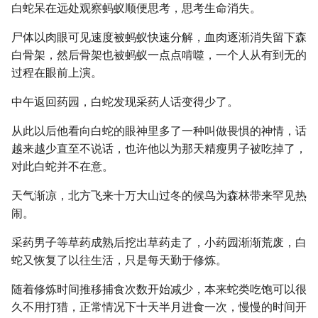
白蛇呆在远处观察蚂蚁顺便思考，思考生命消失。
尸体以肉眼可见速度被蚂蚁快速分解，血肉逐渐消失留下森
白骨架，然后骨架也被蚂蚁一点点啃噬，一个人从有到无的
过程在眼前上演。
中午返回药园，白蛇发现采药人话变得少了。
从此以后他看向白蛇的眼神里多了一种叫做畏惧的神情，话
越来越少直至不说话，也许他以为那天精瘦男子被吃掉了，
对此白蛇并不在意。
天气渐凉，北方飞来十万大山过冬的候鸟为森林带来罕见热
闹。
采药男子等草药成熟后挖出草药走了，小药园渐渐荒废，白
蛇又恢复了以往生活，只是每天勤于修炼。
随着修炼时间推移捕食次数开始减少，本来蛇类吃饱可以很
久不用打猎，正常情况下十天半月进食一次，慢慢的时间开