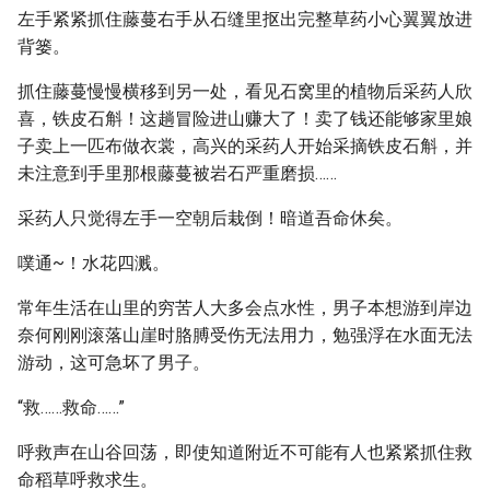
左手紧紧抓住藤蔓右手从石缝里抠出完整草药小心翼翼放进
背篓。
抓住藤蔓慢慢横移到另一处，看见石窝里的植物后采药人欣
喜，铁皮石斛！这趟冒险进山赚大了！卖了钱还能够家里娘
子卖上一匹布做衣裳，高兴的采药人开始采摘铁皮石斛，并
未注意到手里那根藤蔓被岩石严重磨损……
采药人只觉得左手一空朝后栽倒！暗道吾命休矣。
噗通~！水花四溅。
常年生活在山里的穷苦人大多会点水性，男子本想游到岸边
奈何刚刚滚落山崖时胳膊受伤无法用力，勉强浮在水面无法
游动，这可急坏了男子。
“救……救命……”
呼救声在山谷回荡，即使知道附近不可能有人也紧紧抓住救
命稻草呼救求生。