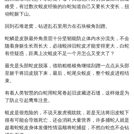
难受，有过数次蜕皮经验的白蛇知道自己又要长大变长，扭
动蛇躯下山。
回到石堆老窝，钻进乱石里用力在石块棱角刮蹭。
蛇鳞是皮肤最外角质层十分坚韧能防止体内水分流失，不会
随着身躯生长而长大，必须蜕掉旧蛇皮才能变得更大，白蛇
有些疑惑，距离上次蜕皮不足一个月怎么又变大了？
最先是头部蛇皮脱落，借助粗糙棱角继续刮蹭一点点从头部
至躯干将旧皮脱下来，最后，蛇尾尖蜕皮，整个蜕皮进程结
束。
有着人类智慧的白蛇用蛇尾卷起旧皮藏进石缝，这样做是为
了防止引起鹰隼注意。
蜕皮是很危险的，不说天敌虎视眈眈，若是无法将旧皮蜕下
很有可能会导致死亡，还会消耗大量营养，许多捕蛇人就是
趁着蛇蜕皮身体发僵性情温顺将蛇捕捉，不然白蛇也不会钻