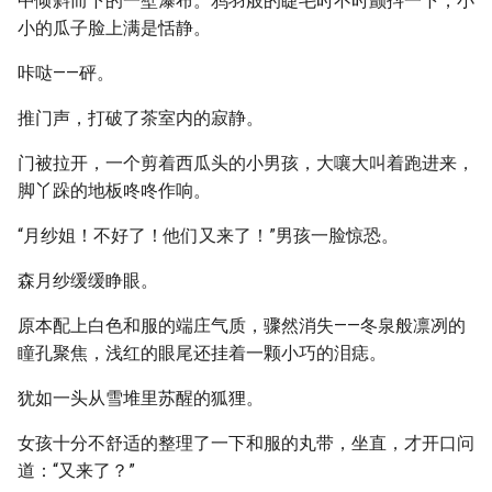
中倾斜而下的一壁瀑布。鸦羽般的睫毛时不时颤抖一下，小
小的瓜子脸上满是恬静。
咔哒——砰。
推门声，打破了茶室内的寂静。
门被拉开，一个剪着西瓜头的小男孩，大嚷大叫着跑进来，
脚丫跺的地板咚咚作响。
“月纱姐！不好了！他们又来了！”男孩一脸惊恐。
森月纱缓缓睁眼。
原本配上白色和服的端庄气质，骤然消失——冬泉般凛冽的
瞳孔聚焦，浅红的眼尾还挂着一颗小巧的泪痣。
犹如一头从雪堆里苏醒的狐狸。
女孩十分不舒适的整理了一下和服的丸带，坐直，才开口问
道：“又来了？”