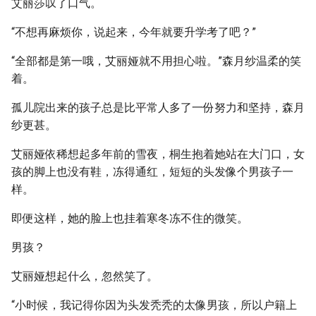
艾丽莎叹了口气。
“不想再麻烦你，说起来，今年就要升学考了吧？”
“全部都是第一哦，艾丽娅就不用担心啦。”森月纱温柔的笑
着。
孤儿院出来的孩子总是比平常人多了一份努力和坚持，森月
纱更甚。
艾丽娅依稀想起多年前的雪夜，桐生抱着她站在大门口，女
孩的脚上也没有鞋，冻得通红，短短的头发像个男孩子一
样。
即便这样，她的脸上也挂着寒冬冻不住的微笑。
男孩？
艾丽娅想起什么，忽然笑了。
“小时候，我记得你因为头发秃秃的太像男孩，所以户籍上