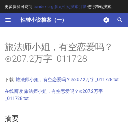
更多资源可访问
tsindex.org 多元性别搜索引擎
进行跨站搜索。
键
性转小说档案（一）
入
摘要
以
旅法师小姐，有空恋爱吗？
开
其他信息 [Processed Page
⊙207.2万字_011728
Metadata]
始
搜
正文
下载:
旅法师小姐，有空恋爱吗？⊙207.2万字_011728.txt
索
在线阅读 旅法师小姐，有空恋爱吗？⊙207.2万字
_011728.txt
摘要