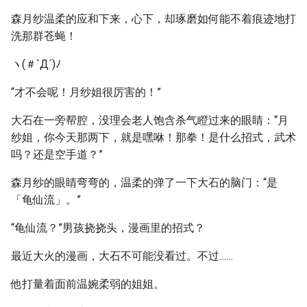
森月纱温柔的应和下来，心下，却琢磨如何能不着痕迹地打
洗那群苍蝇！
ヽ(＃`Д´)ﾉ
“才不会呢！月纱姐很厉害的！”
大石在一旁帮腔，没理会老人饱含杀气瞪过来的眼睛：“月
纱姐，你今天那两下，就是嘿咻！那拳！是什么招式，武术
吗？还是空手道？”
森月纱的眼睛弯弯的，温柔的弹了一下大石的脑门：“是
「龟仙流」。”
“龟仙流？”男孩挠挠头，漫画里的招式？
最近大火的漫画，大石不可能没看过。不过……
他打量着面前温婉柔弱的姐姐。