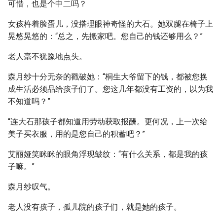
可惜，也是个中二吗？
女孩杵着脸蛋儿，没搭理眼神奇怪的大石。她双腿在椅子上
晃悠晃悠的：“总之，先搬家吧。您自己的钱还够用么？”
老人毫不犹豫地点头。
森月纱十分无奈的戳破她：“桐生大爷留下的钱，都被您换
成生活必须品给孩子们了。您这几年都没有工资的，以为我
不知道吗？”
“连大石那孩子都知道用劳动获取报酬。更何况，上一次给
美子买衣服，用的是您自己的积蓄吧？”
艾丽娅笑眯眯的眼角浮现皱纹：“有什么关系，都是我的孩
子嘛。”
森月纱叹气。
老人没有孩子，孤儿院的孩子们，就是她的孩子。