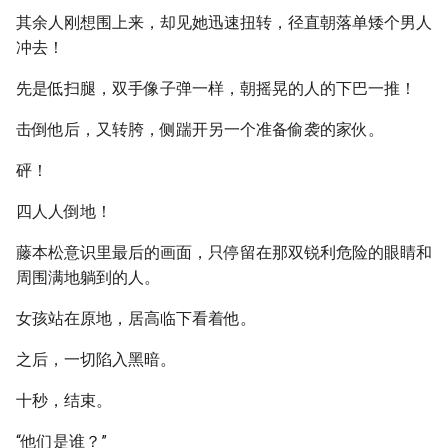
其余人刚想围上来，却见她迅速扭转，径直朝落单矮个男人
冲去！
先是低扫腿，双手像子弹一样，朝摇晃的人的下巴一推！
击倒他后，又转胯，侧踹开另一个准备偷袭的家伙。
砰！
四人人倒地！
藤本松意识里最后的画面，只停留在那双锐利危险的眼睛和
周围满地躺到的人。
女孩站在原地，居高临下看着他。
之后，一切陷入黑暗。
十秒，结束。
“他们是谁？”