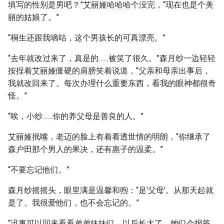
填写的性别是男吧？”艾丽娅哈哈哈个没完，“现在也是个美
丽的姑娘了。”
“桐生还跟我嘀咕，这个男孩长的可真漂亮。”
“去年就改过来了，真是的……被笑了很久。”森月纱一边轻轻
按捏着艾丽娅僵硬的肩膀笑着说道，“父亲和母亲出事后，
我就改回来了。每次办理什么重要东西，看我的眼神都很奇
怪。”
“唉，小纱……你的养父母是善良的人。”
艾丽娅抿嘴，老迈的脸上有着看透世情的明朗，“你继承了
森户田那个男人的果决，还有惠子的温柔。”
“不要忘记他们。”
森月纱摇摇头，眼里满是温馨和煦：“是‘父母’。从那天起就
是了。我很爱他们，也不会忘记的。”
“没事可以回来看看弟弟妹妹们，以后长大了，她们会报答