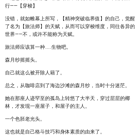
行——【穿梭】
没错，就如帷幕上所写，【精神突破临界值】的自己，觉醒
了名为【旅法师】的天赋，从而可以穿梭维度，同往各异的
世界——不，或许不能称为天赋。
旅法师应该算一种……生物吧。
森月纱摇摇头。
自己就这么被开除人籍了。
总之，从咖啡店到了海边沙滩的森月纱，当时十分迷茫。
她在那座人迹罕至的孤岛上转悠了大半天，穿过层层的椰
林，才发现一座屋子，和屋子的主人。
一个色胚老光头。
这也就是自己格斗技巧和身体素质的由来了。