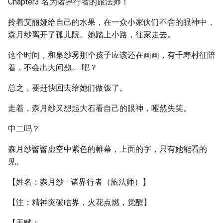
Chapter3 名为诸界行者的旅法师！
拎着艾丽娅给自己的水果，在一众小家伙们不舍的眼神中，
森月纱离开了孤儿院。她踏上小路，往家走去。
这个时间，和泉纱雾那个孩子应该还在画画，有千寿村征陪
着，不会出大问题……吧？
总之，要赶快回去给她们做饭了。
走着，森月纱又想起大石看自己的眼神，哑然失笑。
中二吗？
森月纱瞥瞥虚空中紫色的帷幕，上面的字，只有她能看的
见。
【姓名：森月纱 - 诸界行者（旅法师）】
【注：精神突破临界，火花点燃，觉醒】
【天赋：