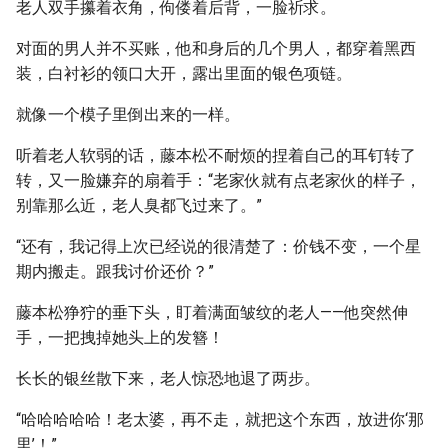
老人双手攥着衣角，佝偻着后背，一脸祈求。
对面的男人并不买账，他和身后的几个男人，都穿着黑西
装，白衬衫的领口大开，露出里面的银色项链。
就像一个模子里倒出来的一样。
听着老人软弱的话，藤本松不耐烦的捏着自己的耳钉转了
转，又一脸嫌弃的扇着手：“老家伙就有点老家伙的样子，
别靠那么近，老人臭都飞过来了。”
“还有，我记得上次已经说的很清楚了：价钱不变，一个星
期内搬走。跟我讨价还价？”
藤本松狰狞的垂下头，盯着满面皱纹的老人——他突然伸
手，一把拽掉她头上的发簪！
长长的银丝散下来，老人惊恐地退了两步。
“哈哈哈哈哈！老太婆，再不走，就把这个东西，放进你‘那
里’！”