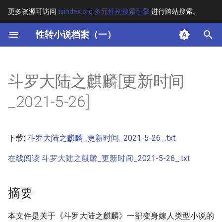
更多资源可访问
tsindex.org 多元性别搜索引擎
进行跨站搜索。
键
性转小说档案（一）
入
摘要
以
斗罗大陆之麒麟[更新时间
开
其他信息 [Processed Page
_2021-5-26]
Metadata]
始
搜
正文
下载:
斗罗大陆之麒麟_更新时间_2021-5-26_.txt
索
在线阅读 斗罗大陆之麒麟_更新时间_2021-5-26_.txt
摘要
本文件是关于《斗罗大陆之麒麟》一部变身嫁人类型小说的