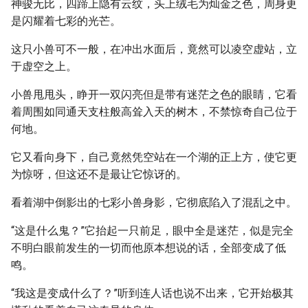
神骏无比，四蹄上隐有云纹，头上绒毛为灿金之色，周身更
是闪耀着七彩的光芒。
这只小兽可不一般，在冲出水面后，竟然可以凌空虚站，立
于虚空之上。
小兽甩甩头，睁开一双闪亮但是带有迷茫之色的眼睛，它看
着周围如同通天支柱般高耸入天的树木，不禁惊奇自己位于
何地。
它又看向身下，自己竟然凭空站在一个湖的正上方，使它更
为惊呀，但这还不是最让它惊讶的。
看着湖中倒影出的七彩小兽身影，它彻底陷入了混乱之中。
“这是什么鬼？”它抬起一只前足，眼中全是迷茫，似是完全
不明白眼前发生的一切而他原本想说的话，全部变成了低
鸣。
“我这是变成什么了？”听到连人话也说不出来，它开始极其