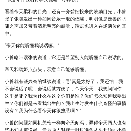
看着帝天柔和的目光，还有一旁碧姬投来的鼓励目光，小兽
张了张嘴发出一种如同音乐一般的低啸，明明像是走兽的吼
啸之声却又带着清脆明亮的感觉，话语也进入在场两位的耳
中。
“帝天你能听懂我说话嘛。”
小兽略带紧张的说道，它还是希望别人能听懂自己说话的。
帝天和碧姬点点头，示意自己能够听懂。
小兽就有些兴奋的继续说道：“那真是太好了，我还怕，我
不会说话了呢，会说话就方便了，帝天帝天，我想问问你，
这里是哪？我为什么在这？你们是谁？你们怎么知道我要出
生？你们都是来看我出生的？我出生时发生什么奇怪的事情
没有？我为什么看帝天你很熟悉啊？”
小兽的问题如同机关枪一样向帝天倾泻，弄得帝天两人也有
些不知从何说起，最后两人对视一眼也准备从头开始向小兽