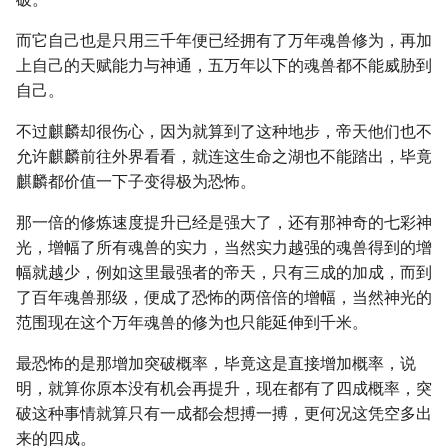
而它自己也是只用三千年便已经拥有了万年魂兽修为，再加
上自己的天赋能力与神通，五万年以下的魂兽都不能威胁到
自己。
不过麒麟却很伤心，因为就算到了这种地步，帝天他们也不
允许麒麟前往外界看看，就连这生命之湖也不能踏出，毕竟
麒麟都价值一下子变得极为恐怖。
那一倍的修炼速度提升已经是强大了，还有那神奇的七彩神
光，增幅了所有魂兽的实力，当然实力越强的魂兽得到的增
幅就越少，例如这里最强者的帝天，只有三成的加成，而到
了百年魂兽那级，便成了恐怖的两倍倍的增幅，当然神光的
范围现在这个万年魂兽的修为也只能延伸到千米。
最恐怖的是那增加突破概率，毕竟这是直接增加概率，说
明，就算你原本没有机会再提升，现在都有了四成概率，突
破这种事情就算只有一成都会想搏一搏，更何况这凭空多出
来的四成。