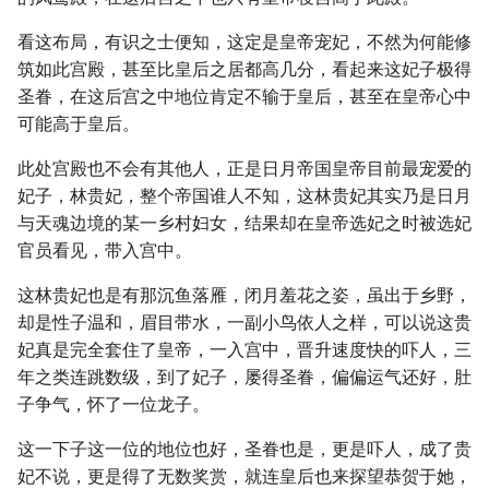
看这布局，有识之士便知，这定是皇帝宠妃，不然为何能修
筑如此宫殿，甚至比皇后之居都高几分，看起来这妃子极得
圣眷，在这后宫之中地位肯定不输于皇后，甚至在皇帝心中
可能高于皇后。
此处宫殿也不会有其他人，正是日月帝国皇帝目前最宠爱的
妃子，林贵妃，整个帝国谁人不知，这林贵妃其实乃是日月
与天魂边境的某一乡村妇女，结果却在皇帝选妃之时被选妃
官员看见，带入宫中。
这林贵妃也是有那沉鱼落雁，闭月羞花之姿，虽出于乡野，
却是性子温和，眉目带水，一副小鸟依人之样，可以说这贵
妃真是完全套住了皇帝，一入宫中，晋升速度快的吓人，三
年之类连跳数级，到了妃子，屡得圣眷，偏偏运气还好，肚
子争气，怀了一位龙子。
这一下子这一位的地位也好，圣眷也是，更是吓人，成了贵
妃不说，更是得了无数奖赏，就连皇后也来探望恭贺于她，