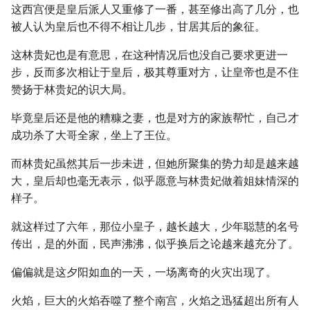
这西宫便是皇后派人又重修了一番，甚至修出高了几分，也
被人认为皇后也不得不相让几步，甘居其后的象征。
这林贵妃也是有意思，在这种情况后也没自己要求更进一
步，反而多次相让于皇后，极其尊重对方，让皇帝也是不住
赞扬于林贵妃的识大局。
毕竟皇后还是他的糟糠之妻，也是对方的家族帮忙，自己才
成功杀了大哥全家，坐上了王位。
而林贵妃虽然其后一步未进，但她所聚集的势力却是越来越
大，皇后却也毫无表示，似乎愿意与林贵妃做着姐妹情深的
样子。
就这样过了六年，那位小皇子，越长越大，少年聪慧的名号
传出，是的外面，民声沸沸，似乎换后之论越来越充分了。
偏偏就是这夕阳如血的一天，一场离奇的火灾出现了。
火焰，巨大的火焰吞噬了整个南宫，火焰之迅猛超出所有人