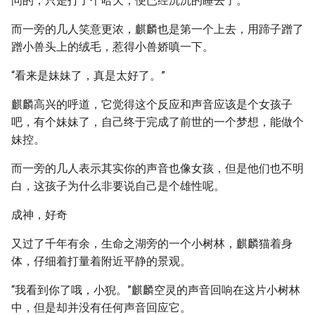
问的，只是打了个哈欠，便已经沉沉的睡去了。
而一旁的几人笑意更浓，麒麟也是第一个上去，用蹄子蹭了
蹭小兽头上的绒毛，惹得小兽娇嗔一下。
“看来是妹妹了，真是太好了。”
麒麟高兴的呼道，它觉得这个反应和声音应该是个女孩子
吧，有个妹妹了，自己终于完成了前世的一个梦想，能做个
妹控。
而一旁的几人表示其实你的声音也像女孩，但是他们也不明
白，这孩子为什么非要说自己是个雄性呢。
成神，好奇
又过了千年有余，生命之湖旁的一个小树林，麒麟猫着身
体，仔细着打量着附近平静的景观。
“我看到你了哦，小猊。”麒麟空灵的声音回响在这片小树林
中，但是却并没有任何声音回应它。