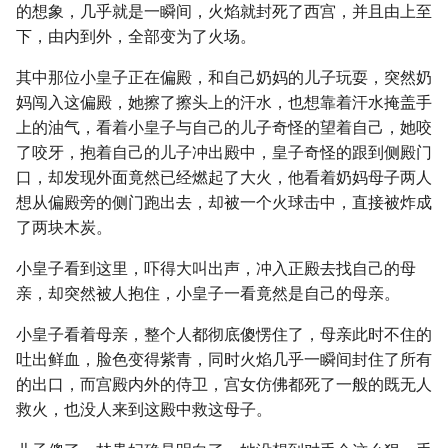
的想象，几乎就是一瞬间，火焰就封死了西宫，并且由上至
下，由内到外，全部变为了火场。
其中那位小皇子正在偏殿，和自己奶妈的儿子玩耍，突然奶
妈闯入这偏殿，她擦了擦头上的汗水，也想靠着汗水掩盖手
上的油气，看着小皇子与自己的儿子奇怪的望着自己，她咬
了咬牙，抱着自己的儿子冲出殿中，皇子奇怪的跟到侧殿门
口，却发现外面竟然已经燃起了大火，他看着奶妈母子两人
想从偏殿旁的侧门跑出去，却被一个火球击中，直接被炸成
了两块木炭。
小皇子看到这里，吓得大叫出声，冲入正殿去找自己的母
亲，却突然被人抱住，小皇子一看竟然是自己的母亲。
小皇子看着母亲，整个人都彻底傻愣住了，母亲此时不住的
吐出鲜血，脸色变得紫青，同时火焰几乎一瞬间封住了所有
的出口，而宫殿内外的侍卫，宫女仿佛都死了一般的既无人
救火，也没人来到这殿中救这母子。