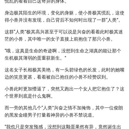
慌乱的看着自己这奇异的身体。
身边极其陌生的环境，变化的身躯，使小兽极其慌乱，这使
得小兽并没有发现，自己背后不知何时出现了一群“人类”。
这群“人类”极其高兴甚至于可以说是兴奋的看着此时极其迷
茫的小兽，其中唯一的女子直接上前抱住了那只小兽。
“哦，这真是生命的奇迹啊，没想到生命之湖真的能让那个
生机极其薄弱的蛋重获新生。”
这名女子长相极其美艳，有一头碧绿色的长发，此时的她嘴
边的笑意更甚，看着被自己抱住的小兽不经赞叹到。
小兽此时更加懵逼了，突然又跑出一个女人把它抱住了？这
个世界到底是什么鬼啊。
而一旁的其他几个“人类”兴奋之情不加掩饰，其中一位俊朗
的黑发金瞳男子打量着神异的小兽不禁说道。
“我也只是突发预感，没想到这颗蛋果然有异，竟然诞生出