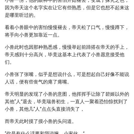
小兽一愣，他的眼神中的害怕开始褪去，变成了探究之色，
因为帝天这个名字实在让它有些熟悉，但是它也想不起来这
是哪里听过的。
看着小兽眼中的害怕慢慢褪去，帝天松了口气，慢慢蹲下，
将手向小兽更加靠近一点。
小兽此时也因那种熟悉感，慢慢举起前蹄搭在帝天的手上，
帝天感到十分高兴，毕竟这基本上代表了小兽愿意接受他
们。
小兽张了张嘴，似乎是想说什么，可是想起自己好像不能说
人话，便有些丧气的瘪了瘪嘴。
帝天明显的发现了小兽的意图，他挥挥手让除了碧姬以外的
其他“人”退去，毕竟瑞兽初生，一直人一聚着恐怕惊扰到了
小兽，其他几“人”点点头直接消失了，
而帝天此时摸了摸小兽的头问道。
“你是有什么话要和我说嘛，小家伙。”