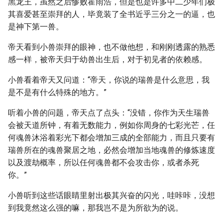
黑龙王，虽然之后惨败霍雨浩，但是也是许多中二少年们极
其喜爱甚至崇拜的人，毕竟装了全书近乎三分之一的逼，也
是神下第一兽。
帝天看到小兽崇拜的眼神，也不做他想，和刚刚透露的熟悉
感一样，被帝天归于幼兽出生后，对于初见者的依赖感。
小兽看着帝天又问道：“帝天，你说的瑞兽是什么意思，我
是不是有什么特殊的地方。”
听着小兽的问题，帝天点了点头：“没错，你作为天生瑞兽
会被天道所钟，有着无数能力，例如你周身的七彩光芒，任
何魂兽沐浴着彩光下都会增加三成的全部能力，而且只要有
瑞兽所在的魂兽聚居之地，必然会增加当地魂兽的修炼速度
以及渡劫概率，所以任何魂兽都不会攻击你，或者杀死
你。”
小兽听到这些话眼睛里射出极其兴奋的闪光，哇咔咔，没想
到我竟然这么强的嘛，那我岂不是为所欲为的说。