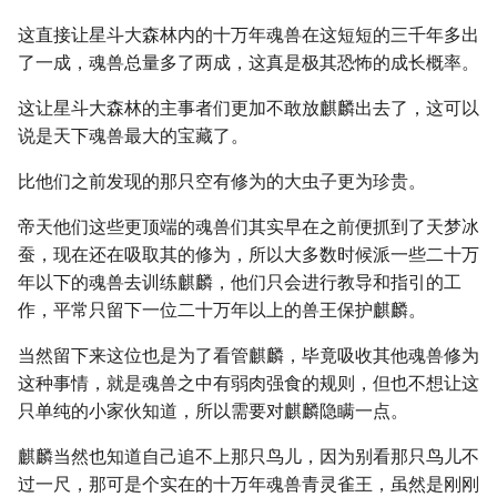
这直接让星斗大森林内的十万年魂兽在这短短的三千年多出
了一成，魂兽总量多了两成，这真是极其恐怖的成长概率。
这让星斗大森林的主事者们更加不敢放麒麟出去了，这可以
说是天下魂兽最大的宝藏了。
比他们之前发现的那只空有修为的大虫子更为珍贵。
帝天他们这些更顶端的魂兽们其实早在之前便抓到了天梦冰
蚕，现在还在吸取其的修为，所以大多数时候派一些二十万
年以下的魂兽去训练麒麟，他们只会进行教导和指引的工
作，平常只留下一位二十万年以上的兽王保护麒麟。
当然留下来这位也是为了看管麒麟，毕竟吸收其他魂兽修为
这种事情，就是魂兽之中有弱肉强食的规则，但也不想让这
只单纯的小家伙知道，所以需要对麒麟隐瞒一点。
麒麟当然也知道自己追不上那只鸟儿，因为别看那只鸟儿不
过一尺，那可是个实在的十万年魂兽青灵雀王，虽然是刚刚