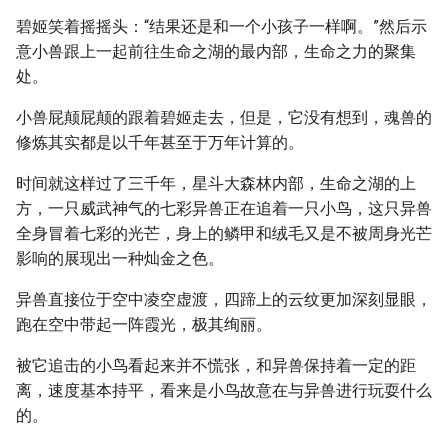
碧姬笑着摇摇头：“结果还是和一个小孩子一样啊。”然后示
意小兽跟上一起前往生命之湖的最内部，生命之力的聚集
处。
小兽屁颠屁颠的跟着碧姬走去，但是，它没有想到，魂兽的
修炼其实都是以千年甚至于万年计算的。
时间就这样过了三千年，星斗大森林内部，生命之湖的上
方，一只威武神气的七彩异兽正在追着一只小鸟，这只异兽
全身冒着七彩的光芒，身上的鳞甲和绒毛又是不被周身光芒
影响的展现出一种灿金之色。
异兽直接位于空中凌空虚渡，四蹄上的云纹更加深刻显眼，
跑在空中带起一阵霞光，极其绚丽。
被它追击的小鸟看起来并不慌张，和异兽保持着一定的距
离，速度基本持平，看来是小鸟故意在与异兽进行玩耍什么
的。