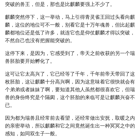
突破的兽王，但是，那也是比麒麟要强上不少了。
麒麟突然停下，这一举动，马上引得青灵雀王回过头看向麒
麟，这位的地位可不一般，别看它是十万年魂兽，但比起麒
麟都地位还是低了许多，就连它也是仰仗麒麟才得以突破，
不然自己也没有把握能突破的。
这停下来，是因为，它感受到了，帝天之前收获的另一个瑞
兽胚胎要开始孵化了。
这可让它太高兴了，它已经等了千年，千年前帝天带回了这
枚胚胎，这让麒麟十分高兴啊，因为这意味着它很快就会有
个弟弟或者妹妹了啊，要知道其他人虽然都很喜欢它，但瑞
兽的身份终究是个隔阂，这个胚胎的来临可是让麒麟兴奋不
已。
因为都为瑞兽且经常前去看望，还经常做出安抚，取暖之内
的亲密举动，所以麒麟和它之间竟然诞生出一种冥冥之中的
感知，如同双生子一般。