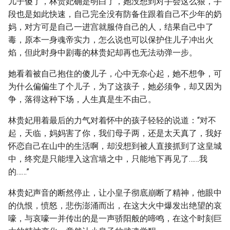
儿子傻了，林贵妃确是明白了，她没想到对手会这么狠，手
段也是如此快速，自己完全没有防备住跟着自己不少年的奶
妈，对方可是自己一进宫就服侍自己的人，结果自己中了
毒，原本一身魂帝实力，怎么说也可以保护住儿子冲出火
焰，但此时身中剧毒的林贵妃却再也无法动弹一步。
她看着被自己抱住的傻儿子，心中无奈心起，她不想争，可
为什么偏偏生了个儿子，为了这孩子，她必须争，却又因为
争，落得这种下场，人生真是生不由己。
林贵妃用着最后的力气对着怀中的孩子轻轻的说道：“对不
起，天临，妈妈害了你，我们母子两，还是太天真了，我好
怀恋自己在山中的生活啊，却没想到被人直接抓到了这皇城
中，终究是只能埋入这宫墙之中，只能地下再见了……我
的……”
林贵妃声音的断然停止，让小皇子彻底崩断了精神，他眼中
的仇恨，愤怒，悲伤澎涌而出，在这大火中爆发出绝望的哀
嚎，与哀嚎一并传出的是一声骄阳般的啼鸣，在这个时刻巨