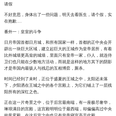
请假
不好意思，身体出了一些问题，明天去看医生，请个假，实
在抱歉……
番外一：皇室的斗争
日月帝国首都日月城，和所有国家一样，首都的正中央会开
辟出一块巨大区域，建立起巨大的王城作为皇帝居所，有着
比外城墙更高耸的城墙，里面只有皇帝一家，仆人，就连侍
卫们也只能在少数地方活动，而就是这样的地方其下的阴影
才是帝国内最骇人与残忍的互相博弈，厮杀。
时间已经到了未时，正位于盛夏的王城之中，太阳还未落
下，夕阳洒在王城之中的各个宫殿上，为它们铺上了一层残
阳所有的深红之色。
正在这一片奇景之中，位于后宫最南端，有一座极尽奢华，
琳琅满目的宫殿，这宫殿明明位于最西端，却偏偏高过中央
的凤鸾殿，在这后宫之中也只有皇帝寝宫高于此殿。