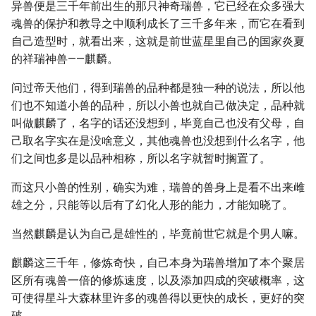
异兽便是三千年前出生的那只神奇瑞兽，它已经在众多强大
魂兽的保护和教导之中顺利成长了三千多年来，而它在看到
自己造型时，就看出来，这就是前世蓝星里自己的国家炎夏
的祥瑞神兽——麒麟。
问过帝天他们，得到瑞兽的品种都是独一种的说法，所以他
们也不知道小兽的品种，所以小兽也就自己做决定，品种就
叫做麒麟了，名字的话还没想到，毕竟自己也没有父母，自
己取名字实在是没啥意义，其他魂兽也没想到什么名字，他
们之间也多是以品种相称，所以名字就暂时搁置了。
而这只小兽的性别，确实为难，瑞兽的兽身上是看不出来雌
雄之分，只能等以后有了幻化人形的能力，才能知晓了。
当然麒麟是认为自己是雄性的，毕竟前世它就是个男人嘛。
麒麟这三千年，修炼奇快，自己本身为瑞兽增加了本个聚居
区所有魂兽一倍的修炼速度，以及添加四成的突破概率，这
可使得星斗大森林里许多的魂兽得以更快的成长，更好的突
破。