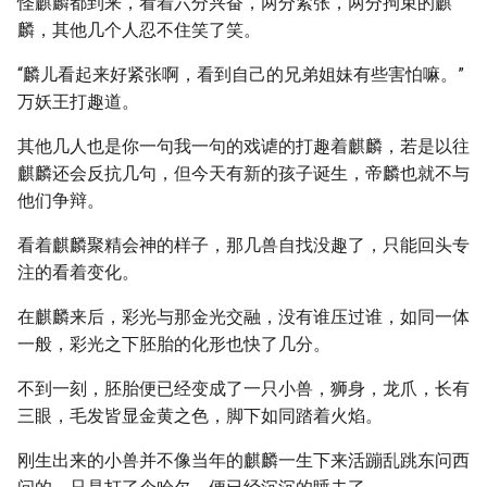
怪麒麟都到来，看着六分兴奋，两分紧张，两分拘束的麒
麟，其他几个人忍不住笑了笑。
“麟儿看起来好紧张啊，看到自己的兄弟姐妹有些害怕嘛。”
万妖王打趣道。
其他几人也是你一句我一句的戏谑的打趣着麒麟，若是以往
麒麟还会反抗几句，但今天有新的孩子诞生，帝麟也就不与
他们争辩。
看着麒麟聚精会神的样子，那几兽自找没趣了，只能回头专
注的看着变化。
在麒麟来后，彩光与那金光交融，没有谁压过谁，如同一体
一般，彩光之下胚胎的化形也快了几分。
不到一刻，胚胎便已经变成了一只小兽，狮身，龙爪，长有
三眼，毛发皆显金黄之色，脚下如同踏着火焰。
刚生出来的小兽并不像当年的麒麟一生下来活蹦乱跳东问西