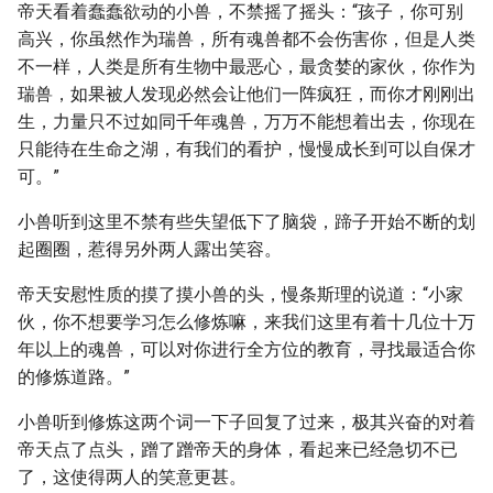
帝天看着蠢蠢欲动的小兽，不禁摇了摇头：“孩子，你可别
高兴，你虽然作为瑞兽，所有魂兽都不会伤害你，但是人类
不一样，人类是所有生物中最恶心，最贪婪的家伙，你作为
瑞兽，如果被人发现必然会让他们一阵疯狂，而你才刚刚出
生，力量只不过如同千年魂兽，万万不能想着出去，你现在
只能待在生命之湖，有我们的看护，慢慢成长到可以自保才
可。”
小兽听到这里不禁有些失望低下了脑袋，蹄子开始不断的划
起圈圈，惹得另外两人露出笑容。
帝天安慰性质的摸了摸小兽的头，慢条斯理的说道：“小家
伙，你不想要学习怎么修炼嘛，来我们这里有着十几位十万
年以上的魂兽，可以对你进行全方位的教育，寻找最适合你
的修炼道路。”
小兽听到修炼这两个词一下子回复了过来，极其兴奋的对着
帝天点了点头，蹭了蹭帝天的身体，看起来已经急切不已
了，这使得两人的笑意更甚。