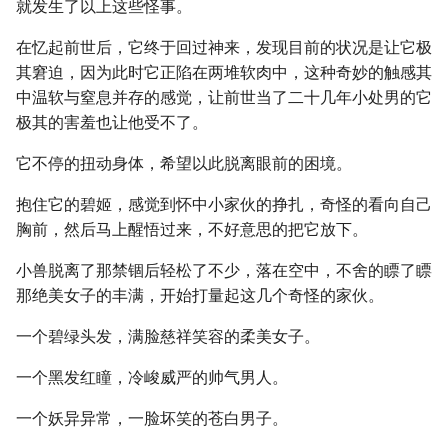
就发生了以上这些怪事。
在忆起前世后，它终于回过神来，发现目前的状况是让它极
其窘迫，因为此时它正陷在两堆软肉中，这种奇妙的触感其
中温软与窒息并存的感觉，让前世当了二十几年小处男的它
极其的害羞也让他受不了。
它不停的扭动身体，希望以此脱离眼前的困境。
抱住它的碧姬，感觉到怀中小家伙的挣扎，奇怪的看向自己
胸前，然后马上醒悟过来，不好意思的把它放下。
小兽脱离了那禁锢后轻松了不少，落在空中，不舍的瞟了瞟
那绝美女子的丰满，开始打量起这几个奇怪的家伙。
一个碧绿头发，满脸慈祥笑容的柔美女子。
一个黑发红瞳，冷峻威严的帅气男人。
一个妖异异常，一脸坏笑的苍白男子。