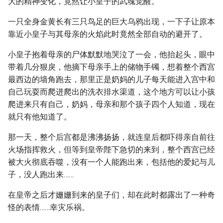
大的精神变化，竟然让小皇子的武魂觉醒。
一只全身金黄长有三只鸟足的巨大乌鸦出现，一下子让原本
靠近小皇子与其母亲的火焰此时竟然全部自动的避开了。
小皇子抱着母亲的尸体默默地哭泣了一会，他抬起头，眼中
带着几分狠戾，他摘下母亲手上的储物手镯，想着整个西宫
最西边的墙角跑去，那里正是奶妈的儿子每天能进入宫中和
自己玩耍而爬进爬出的洗衣排水渠道，这个地方可以让小孩
爬进来只有自己，奶妈，母亲和那个孩子四个人知道，现在
就只有他知道了。
那一天，整个后宫都是沸沸扬扬，就连皇后都吓得亲自前往
火场指挥救火，但等到皇帝陛下急切的来到，整个西宫已经
被大火彻底吞噬，没有一个人能跑出来，包括他的爱妃与儿
子，没人跑出来……
在皇帝之后才姗姗到来的皇子们，却在此时都露出了一种奇
怪的表情……幸灾乐祸。