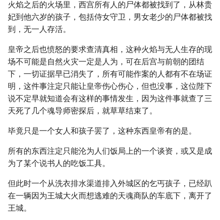
火焰之后的火场里，西宫所有人的尸体都被找到了，从林贵
妃到他六岁的孩子，包括侍女守卫，男女老少的尸体都被找
到，无一人存活。
皇帝之后也愤怒的要求查清真相，这种火焰与无人生存的现
场不可能是自然火灾一定是人为，可在后宫与前朝的团结
下，一切证据早已消失了，所有可能作案的人都有不在场证
明，这件事注定只能让皇帝伤心伤心，但也没事，这位陛下
说不定早就知道会有这样的事情发生，因为这件事就查了三
天死了几个魂导师密探后，就草草结束了。
毕竟只是一个女人和孩子罢了，这种东西皇帝有的是。
所有的东西注定只能沦为人们饭局上的一个谈资，或又是成
为了某个说书人的吃饭工具。
但此时一个从洗衣排水渠道排入外城区的乞丐孩子，已经趴
在一辆因为王城大火而想逃难的天魂商队的车底下，离开了
王城。