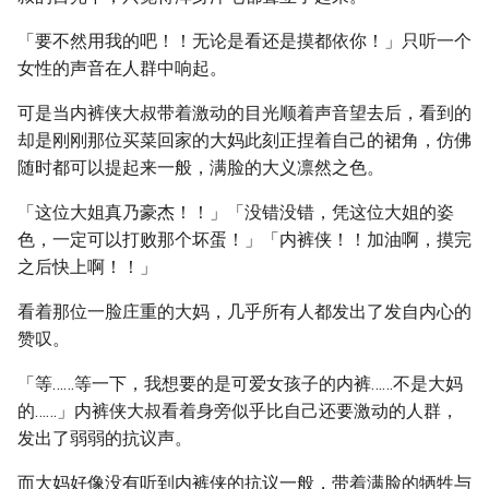
「要不然用我的吧！！无论是看还是摸都依你！」只听一个
女性的声音在人群中响起。
可是当内裤侠大叔带着激动的目光顺着声音望去后，看到的
却是刚刚那位买菜回家的大妈此刻正捏着自己的裙角，仿佛
随时都可以提起来一般，满脸的大义凛然之色。
「这位大姐真乃豪杰！！」「没错没错，凭这位大姐的姿
色，一定可以打败那个坏蛋！」「内裤侠！！加油啊，摸完
之后快上啊！！」
看着那位一脸庄重的大妈，几乎所有人都发出了发自内心的
赞叹。
「等……等一下，我想要的是可爱女孩子的内裤……不是大妈
的……」内裤侠大叔看着身旁似乎比自己还要激动的人群，
发出了弱弱的抗议声。
而大妈好像没有听到内裤侠的抗议一般，带着满脸的牺牲与