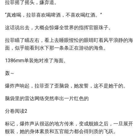
拉菲摇了摇头，嫌弃道。
“真难喝，拉菲喜欢喝啤酒，不喜欢喝红酒。”
这话说出去，大概会惊爆全世界的指挥官眼珠子。
拉菲瞄了瞄左右，看上去睡眼惺忪的眼睛盯着风平浪静的海
面，似乎能看到水下那一条条正在游动的海鱼。
1386mm单装炮对准了海面。
轰～
爆炸声响起，拉菲歪了歪脑袋，她发誓，这不是她干的。
脑袋里的雷达网络突然串出一片红色的
分卷阅读2
标记，爆炸声从很远的地方传来，变成舰娘之后，一旦展开
舰装，她的身体素质和五官能力都会得到质的飞跃。