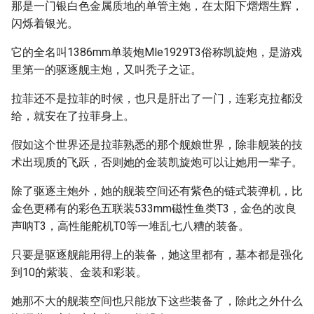
那是一门银白色金属质地的单管主炮，在太阳下熠熠生辉，
闪烁着银光。
它的全名叫1386mm单装炮Mle1929T3俗称凯旋炮，是游戏
里第一的驱逐舰主炮，又叫秃子之证。
拉菲还不是拉菲的时候，也只是肝出了一门，连彩克拉都没
给，就安在了拉菲身上。
假如这个世界还是拉菲熟悉的那个舰娘世界，除非舰装的技
术出现质的飞跃，否则她的金装凯旋炮可以让她用一辈子。
除了驱逐主炮外，她的舰装空间还有紫色的链式装弹机，比
金色更稀有的彩色五联装533mm磁性鱼类T3，金色的改良
声呐T3，高性能舵机T0等一堆乱七八糟的装备。
只要是驱逐舰能用得上的装备，她这里都有，基本都是强化
到10的紫装、金装和彩装。
她那不大的舰装空间也只能放下这些装备了，除此之外什么