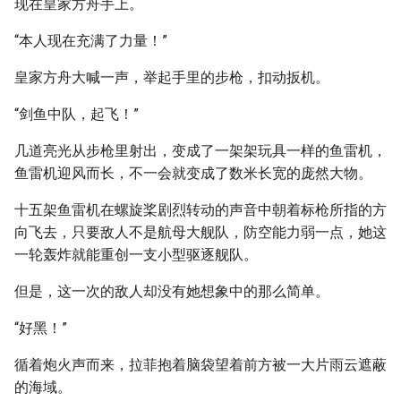
现在皇家方舟手上。
“本人现在充满了力量！”
皇家方舟大喊一声，举起手里的步枪，扣动扳机。
“剑鱼中队，起飞！”
几道亮光从步枪里射出，变成了一架架玩具一样的鱼雷机，
鱼雷机迎风而长，不一会就变成了数米长宽的庞然大物。
十五架鱼雷机在螺旋桨剧烈转动的声音中朝着标枪所指的方
向飞去，只要敌人不是航母大舰队，防空能力弱一点，她这
一轮轰炸就能重创一支小型驱逐舰队。
但是，这一次的敌人却没有她想象中的那么简单。
“好黑！”
循着炮火声而来，拉菲抱着脑袋望着前方被一大片雨云遮蔽
的海域。