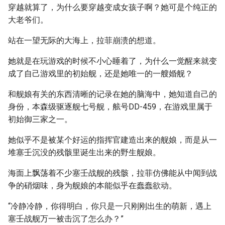
穿越就算了，为什么要穿越变成女孩子啊？她可是个纯正的
大老爷们。
站在一望无际的大海上，拉菲崩溃的想道。
她就是在玩游戏的时候不小心睡着了，为什么一觉醒来就变
成了自己游戏里的初始舰，还是她唯一的一艘婚舰？
和舰娘有关的东西清晰的记录在她的脑海中，她知道自己的
身份，本森级驱逐舰七号舰，舷号DD-459，在游戏里属于
初始御三家之一。
她似乎不是被某个好运的指挥官建造出来的舰娘，而是从一
堆塞壬沉没的残骸里诞生出来的野生舰娘。
海面上飘荡着不少塞壬战舰的残骸，拉菲仿佛能从中闻到战
争的硝烟味，身为舰娘的本能似乎在蠢蠢欲动。
“冷静冷静，你得明白，你只是一只刚刚出生的萌新，遇上
塞壬战舰万一被击沉了怎么办？”