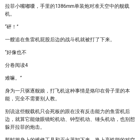
拉菲小嘴嘟囔，手里的1386mm单装炮对准天空中的舰载
机。
“砰！”
一艘追在鱼雷机屁股后边的战斗机就被打了下来。
“好像也不
分卷阅读4
难嘛。”
身为一只驱逐舰娘，打飞机这种事情是烙印在骨子里的本
能，完全不需要别人教。
别说这些舰载机只会死板的跟在没有反击能力的鱼雷机后
边，就算它能做眼镜蛇机动、钟型机动、锤头机动，也别想
躲开拉菲的炮击。
暂时把身上的维修工具和灭火器卸下来，换上高性能的对空