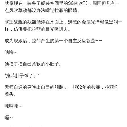
就像现在，装备了舰装空间里的SG雷达T3，周围但凡有一
点风吹草动都没办法瞒过拉菲的眼睛。
塞壬战舰的残骸漂浮在水面上，黝黑的金属光泽就像黑洞一
样，仿佛要把拉菲的目光吸进去。
成为舰娘后，拉菲产生的第一个自主反应就是——
咕噜～
她摸了摸自己柔软的小肚子。
“拉菲肚子饿了。”
无师自通的召唤出自己的舰装，一瓶82年的拉菲，拉菲仰
着头。
吨吨吨～
嗝～