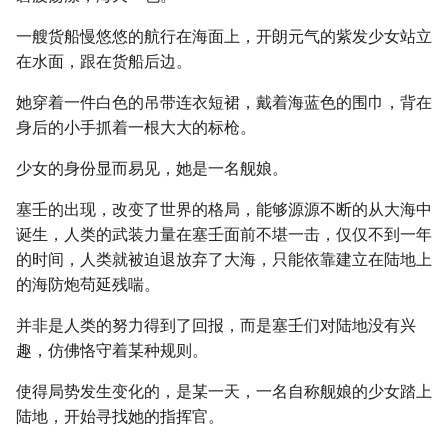
一艘货船慢悠悠的航行在海面上，开朗元气的紫发少女站立
在水面，跟在货船后边。
她穿着一件白色的吊带连衣短裙，戴着海蓝色的围巾，背在
身后的小手抓着一根大大的标枪。
少女的身份显而易见，她是一名舰娘。
塞壬的出现，改变了世界的格局，能够源源不断的从大海中
诞生，人类的武装力量在塞壬面前不堪一击，仅仅不到一年
的时间，人类就被迫退放弃了大海，只能依靠建立在陆地上
的海防炮苟延残喘。
并非是人类的努力得到了回报，而是塞壬们对陆地没有兴
趣，仿佛恪守着某种规则。
使得局势发生变化的，是某一天，一名自称舰娘的少女踏上
陆地，开始寻找她的指挥官。