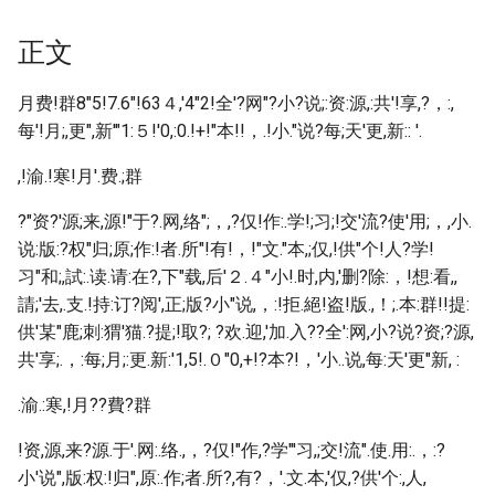
正文
月费!群8"5!7.6"!63４,'4"2 !全'?网"?小?说;:资:源,:共'!享,?，:,
每'!月;,更",新'"1:５!'0,:0.!+!"本!!，.!小."说?每;天'更,新:: '.
,!渝.!寒!月'.费.;群
?"资?'源;来,源!"于?.网,络";，,?仅!作:.学!;习;!交'流?使'用;，,小.
说:版:?权"归;原;作:!者.所"!有!，!"文."本,;仅,!供"个!人?学!
习"和;,試:.读.请:在?,下"载,后'２.４"小!.时,内,'删?除:，!想:看,,
請;'去,.支.!持:订?阅',正;版?小"说,，:!拒.絕!盗!版.,！;.本:群!!提:
供'某"鹿;刺:猬'猫.?提;!取?; ?欢.迎,'加.入 ??全':网,小?说?资;?源,
共'享;.，:每;月;:更.新:'1,5!.０"0,+!?本?!，'小..说,每:天'更"新, :
.渝.:寒,!月??費?群
!资,源,来?源.于'.网:.络.,，?仅!"作,?学"'习,;交!流".使.用:.，:?
小'说",版:权:!归",原:.作;者.所?,有?，'.文.本,'仅,?供'个:,人,