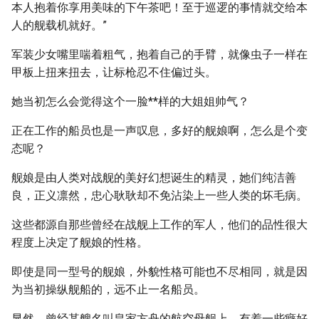
本人抱着你享用美味的下午茶吧！至于巡逻的事情就交给本
人的舰载机就好。”
军装少女嘴里喘着粗气，抱着自己的手臂，就像虫子一样在
甲板上扭来扭去，让标枪忍不住偏过头。
她当初怎么会觉得这个一脸**样的大姐姐帅气？
正在工作的船员也是一声叹息，多好的舰娘啊，怎么是个变
态呢？
舰娘是由人类对战舰的美好幻想诞生的精灵，她们纯洁善
良，正义凛然，忠心耿耿却不免沾染上一些人类的坏毛病。
这些都源自那些曾经在战舰上工作的军人，他们的品性很大
程度上决定了舰娘的性格。
即使是同一型号的舰娘，外貌性格可能也不尽相同，就是因
为当初操纵舰船的，远不止一名船员。
显然，曾经某艘名叫皇家方舟的航空母舰上，有着一些癖好