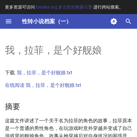
更多资源可访问
tsindex.org 多元性别搜索引擎
进行跨站搜索。
键
性转小说档案（一）
入
摘要
以
我，拉菲，是个好舰娘
开
其他信息 [Processed Page
Metadata]
始
下载:
我，拉菲，是个好舰娘.txt
搜
正文
在线阅读 我，拉菲，是个好舰娘.txt
索
摘要
这篇文件讲述了一个关于名为拉菲的角色的故事，拉菲原本
是一个普通的男性角色，在玩游戏时意外穿越并变成了自己
游戏里的舰娘角色。故事从她穿越后对自身状况的困惑开