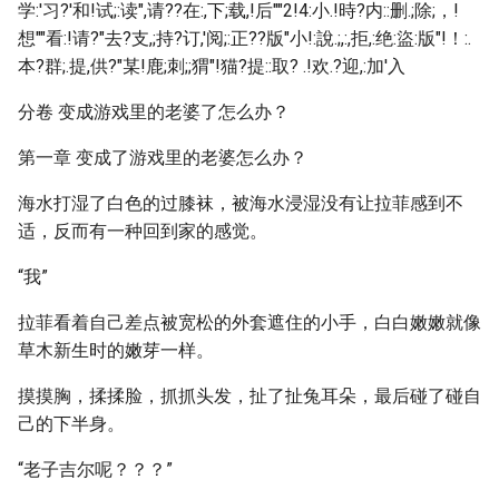
学:'习?'和!试;:读",请??在:,下;载,!后""2!4:小.!時?内::删.;除;，!
想""看:!请?"去?支,;持?订,'阅;:正??版"小!:說.;,:,拒,:绝:盜:版"!！:.
本?群;.提,供?"某!鹿;刺;;猬"!猫?提::取? .!欢.?迎,:加'入
分卷 变成游戏里的老婆了怎么办？
第一章 变成了游戏里的老婆怎么办？
海水打湿了白色的过膝袜，被海水浸湿没有让拉菲感到不
适，反而有一种回到家的感觉。
“我”
拉菲看着自己差点被宽松的外套遮住的小手，白白嫩嫩就像
草木新生时的嫩芽一样。
摸摸胸，揉揉脸，抓抓头发，扯了扯兔耳朵，最后碰了碰自
己的下半身。
“老子吉尔呢？？？”