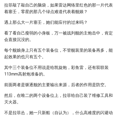
拉菲敲了敲自己的脑袋，如果雷达网络里红色的那一片代表
着塞壬，零星的那几个绿点难道代表着舰娘？
遇上那么大一片塞壬，她们能应付的过来吗？
看了看自己瘦弱的小身板，万一被战列舰的主炮击中，肯定
会直接沉没的。
每个舰娘身上只有五个装备位，不管舰装里的装备再多，能
起效果的也只有五个。
其中三个装备位不用说是给凯旋炮，彩鱼雷，还有双联装
113mm高射炮准备的。
前面两者是驱逐舰的主要输出来源，后者的作用是防空。
然后，在唯二的两个设备位上，拉菲给自己装了维修工具和
灭火器。
不是拉菲怂，她一只新船（自认为），什么高难度的闪避动