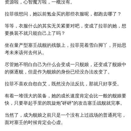
资源啦，心智魔方啦，一概没有。
拉菲很想问，她以前氪金买的那些衣服呢，都跑去哪了？
等等，衣服什么的其实无关紧要对吧，变成了拉菲的她，想
要换装不就只能自己上了吗？
坐在量产型塞壬战舰的残骸上，拉菲晃着雪白脚丫，开始思
考未来该何去何从。
尽管她不明白自己为什么会变成一只舰娘，还变成了舰娘中
的驱逐舰，但是作为舰娘的身份已经没办法改变了。
拉菲不喜欢自怨自艾，既然没办法反抗，那就只好享受。
有着一堆强大的装备，她的成长速度肯定会比一般的舰娘要
快，只要举起手里的凯旋炮“砰砰”的攻击塞壬战舰就完事。
当然了，成为舰娘之前只是一个没有上过战场的普通死宅，
面对塞壬的时候肯定会心虚。