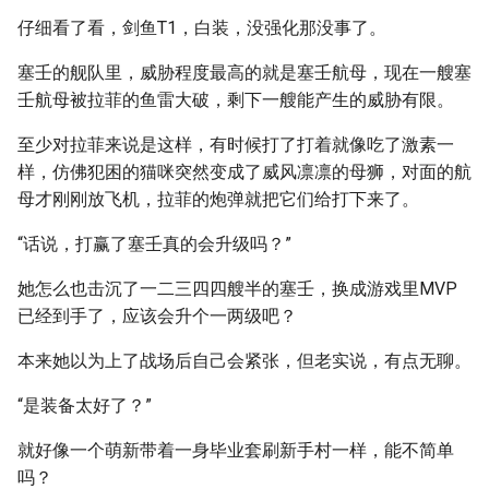
仔细看了看，剑鱼T1，白装，没强化那没事了。
塞壬的舰队里，威胁程度最高的就是塞壬航母，现在一艘塞
壬航母被拉菲的鱼雷大破，剩下一艘能产生的威胁有限。
至少对拉菲来说是这样，有时候打了打着就像吃了激素一
样，仿佛犯困的猫咪突然变成了威风凛凛的母狮，对面的航
母才刚刚放飞机，拉菲的炮弹就把它们给打下来了。
“话说，打赢了塞壬真的会升级吗？”
她怎么也击沉了一二三四四艘半的塞壬，换成游戏里MVP
已经到手了，应该会升个一两级吧？
本来她以为上了战场后自己会紧张，但老实说，有点无聊。
“是装备太好了？”
就好像一个萌新带着一身毕业套刷新手村一样，能不简单
吗？