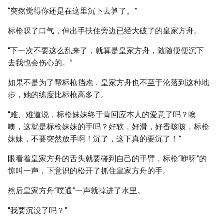
“突然觉得你还是在这里沉下去算了。”
标枪叹了口气，伸出手扶住旁边已经大破了的皇家方舟。
“下一次不要这么乱来了，就算是皇家方舟，随随便便沉下
去我也会伤心的。”
如果不是为了帮标枪挡炮，皇家方舟也不至于沦落到这种地
步，她的练度比标枪高多了。
“难、难道说，标枪妹妹终于肯回应本人的爱意了吗？噢
噢，这就是标枪妹妹的手吗？好软，好滑，好香咳咳，标枪
妹妹，不要突然放手啊！沉了，这下真的要沉了！”
眼看着皇家方舟的舌头就要碰到自己的手臂，标枪“咿呀”的
惊叫一声，下意识的松开了抓住皇家方舟的手。
然后皇家方舟“噗通”一声就掉进了水里。
“我要沉没了吗？”