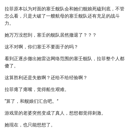
拉菲原本以为对面的塞壬舰队会和她们舰娘死磕到底，不管
怎么看，只是大破了一艘航母的塞壬舰队还有充足的战斗
力。
她万万没想到，塞壬的舰队居然撤退了？？？
这不对啊，你们塞壬不要面子的吗？
看到正逐步撤出她雷达网络范围的塞壬舰队，拉菲整个人都
傻了。
这算胜利还是失败啊？还给不给经验啊？
拉菲瘪了瘪嘴，觉得船生艰难。
“算了，和舰娘们汇合吧。”
游戏里的老婆突然变成了真人，想想都觉得刺激。
她现在，也只能想想了。