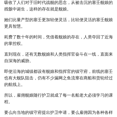
吸收了人们对于旧时代战舰的思念，从被击沉的塞壬舰娘的
残骸中诞生，这样的存在就是舰娘。
她们比量产型的塞壬更加轻便灵活，比轻便灵活的塞壬舰娘
更具智慧。
耗费了数十年的时间，凭借着舰娘的存在，人类夺回了近海
的掌控权。
直到现在，还有无数舰娘和人类指挥官奋斗在一线，直面来
自深海的威胁。
即使沿海的城镇都设有舰娘和指挥官的镇守府，前线的塞壬
也有大舰队阻击，仍有不少漏网之鱼流窜在商船和货轮经过
的航线上。
所以，雇佣舰娘随行护卫就成了每一名船老大必须学习的课
程。
要么向当地的镇守府提出护卫申请，要么雇佣因为各种各样