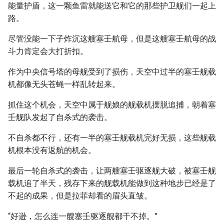
能量护盾，这一颗鱼雷就能送它和它的那些护卫舰们一起上
路。
尽管没能一下子炸沉这艘塞壬航母，但是这艘塞壬航母的战
斗力肯定会大打折扣。
作为中央信号塔的母舰受到了损伤，天空中过半的塞壬舰载
机都像无头苍蝇一样乱转起来。
抓住这个机会，天空中属于舰娘的舰载机摆脱追捕，朝着塞
壬舰队发起了自杀式的袭击。
不自杀都不行，还有一半的塞壬舰载机完好无损，这些舰载
机根本没有返航的机会。
最后一轮自杀式的袭击，让两艘塞壬驱逐舰大破，被塞壬舰
载机追了半天，残存下来的舰载机能做到这种地步已经是了
不起的成果，但是拉菲却看的眉头直皱。
“好逊，怎么连一艘塞壬驱逐舰都干不掉。”