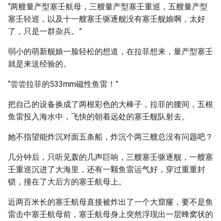
“两艘量产型塞壬航母，三艘量产型塞壬重巡，五艘量产型
塞壬轻巡，以及十一艘塞壬驱逐舰没有塞壬舰娘啊，太好
了，只是一群杂兵。”
弱小的萌新舰娘一脸轻松的想道，在拉菲想来，量产型塞壬
就是来送经验的。
“尝尝拉菲的533mm磁性鱼雷！”
把自己的设备换成了两根彩色的大棒子，拉菲的腰间，五根
鱼雷投入海水中，飞快的朝着远处的塞壬舰队射去。
她不指望能炸沉对面五条船，炸沉个两三艘总没有问题吧？
几分钟后，只听见轰的几声巨响，三艘塞壬驱逐舰，一艘塞
壬重巡沉进了大海里，还有一颗鱼雷运气好，穿过重重封
锁，撞在了大后方的塞壬航母上。
近两百米长的塞壬航母直接被炸出了一个大窟窿，要不是鱼
雷击中塞壬航母前，塞壬航母身上突然浮现出一层蜂窝状的