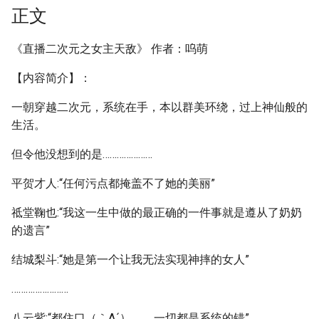
正文
《直播二次元之女主天敌》 作者：呜萌
【内容简介】：
一朝穿越二次元，系统在手，本以群美环绕，过上神仙般的
生活。
但令他没想到的是…………………
平贺才人:“任何污点都掩盖不了她的美丽”
祗堂鞠也:“我这一生中做的最正确的一件事就是遵从了奶奶
的遗言”
结城梨斗:“她是第一个让我无法实现神摔的女人”
……………………
八云紫:“都住口（｀Δ´）ゞ，一切都是系统的错”