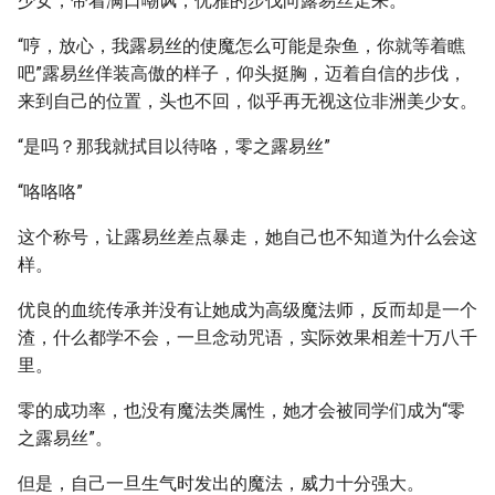
少女，带着满口嘲讽，优雅的步伐向露易丝走来。
“哼，放心，我露易丝的使魔怎么可能是杂鱼，你就等着瞧
吧”露易丝佯装高傲的样子，仰头挺胸，迈着自信的步伐，
来到自己的位置，头也不回，似乎再无视这位非洲美少女。
“是吗？那我就拭目以待咯，零之露易丝”
“咯咯咯”
这个称号，让露易丝差点暴走，她自己也不知道为什么会这
样。
优良的血统传承并没有让她成为高级魔法师，反而却是一个
渣，什么都学不会，一旦念动咒语，实际效果相差十万八千
里。
零的成功率，也没有魔法类属性，她才会被同学们成为“零
之露易丝”。
但是，自己一旦生气时发出的魔法，威力十分强大。