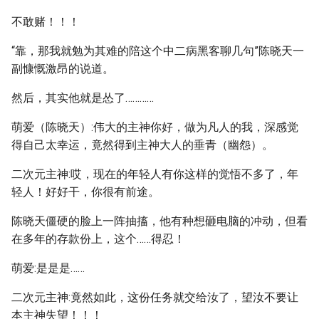
不敢赌！！！
“靠，那我就勉为其难的陪这个中二病黑客聊几句”陈晓天一
副慷慨激昂的说道。
然后，其实他就是怂了…………
萌爱（陈晓天）:伟大的主神你好，做为凡人的我，深感觉
得自己太幸运，竟然得到主神大人的垂青（幽怨）。
二次元主神:哎，现在的年轻人有你这样的觉悟不多了，年
轻人！好好干，你很有前途。
陈晓天僵硬的脸上一阵抽搐，他有种想砸电脑的冲动，但看
在多年的存款份上，这个……得忍！
萌爱:是是是……
二次元主神:竟然如此，这份任务就交给汝了，望汝不要让
本主神失望！！！