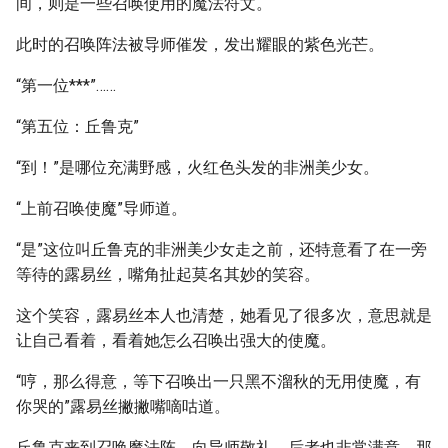
间，则是一些召唤使用的魔法符文。
此时的召唤阵法被导师催发，发出耀眼的紫色光芒。
“第一位***”……
“第五位：丘鲁克”
“到！”是哪位充满野感，火红色头发的非洲美少女。
“上前召唤使魔”导师道。
“是”这位叫丘鲁克的非洲美少女走之前，还特意看了在一旁
等待的露易丝，嘴角扯起莫名其妙的笑容。
这个笑容，露易丝本人也清楚，她看见了很多次，意思就是
让自己看着，看着她怎么召唤出强大的使魔。
“哼，那么得意，等下召唤出一只黑不溜秋的无用使魔，有
你哭的”露易丝撇撇嘴嘀咕道。
丘鲁克来到召唤魔法阵，向导师敬礼，后者也非常满意，那