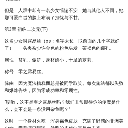
但是，人群中却有一名少女惴惴不安，她与其他人不同，她
那可爱白皙的脸上布满了担忧与不甘。
第3章 初临二次元(下)
这名少女叫露易丝（ps：名字太长，取前面的几个字就好
了），一头夹杂少许金色的粉色头发，茶褐色的瞳孔。
属性：贫乳，傲娇，身材娇小，十足的萝莉。
称号：零之露易丝。
缘由：因为魔法糟糕而总是被同学取笑。每次施法都以失败
和爆炸告终，因为零成功率和零属性。
“哎哟，这不是零之露易丝吗？我们非常期待你的使魔是什
么，会不会是一条没用杂鱼呢？”
这时，一个身材火辣，浑身褐色皮肤，充满了野感的非洲美