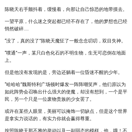
陈晓天右手颤抖着，缓慢着，向那让自己惊恐的地带摸去。
一望平原，什么迷之突起都已经不存在了，他的梦想也已经
悄然破碎......
“没了，真的没了”陈晓天魔怔了一般念念叨叨，双目失神。
“噗通”一声，某只白色化石的不明生物，生无可恋倒在地面
上。
但是他没有发现的是，旁边还躺着一位昏迷不醒的少年。
“哈哈哈”魏斯特利广场顿时爆发一阵阵嘲笑声，他们原以为
如此阵势会召唤出什么强大的使魔，却没有想到，一个是平
民，另一个只是一位废物贵族的少女罢了。
或许在某些人眼里，美丽可以掩饰一切缺点，但是这个世界
是拿实力说话的，有实力你就会赢得尊重。
按照陈晓天那不雅的举动以及一副弱态的模样，他，哦！不