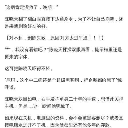
“这病肯定没救了，晚期！”
陈晓天翻了翻白眼直接下达通杀令，为了不让自己崩溃，还
是果断删除好友的好。
【对不起，删除失败，原因:对方太过牛逼！！！】
“艹，我没有看错吧？”陈晓天揉揉双眼再看，提示框里还是
原来的字体。
这可把陈晓天吓得不轻。
“尼玛，这个中二病还是个超级黑客啊，把企鹅都给黑了”惊
呼道。
陈晓天双目如电，右手发挥单身二十年的手速，想借此关掉
主机，但是……这一瞬间他犹豫了。
如果现在关机，电脑里的资料，会不会被黑客删尽？或者直
接电脑永远开不了机，因为硬盘里还有他多年的存款。