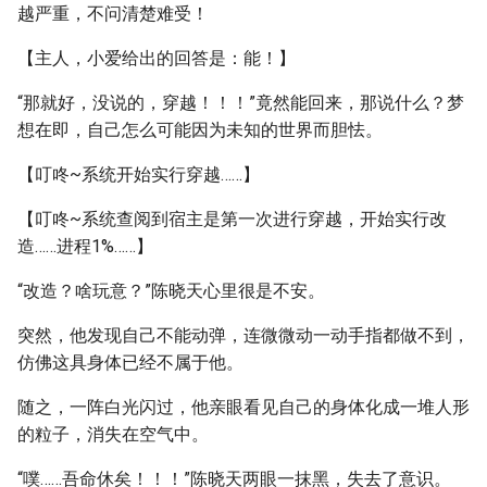
越严重，不问清楚难受！
【主人，小爱给出的回答是：能！】
“那就好，没说的，穿越！！！”竟然能回来，那说什么？梦
想在即，自己怎么可能因为未知的世界而胆怯。
【叮咚~系统开始实行穿越……】
【叮咚~系统查阅到宿主是第一次进行穿越，开始实行改
造……进程1%……】
“改造？啥玩意？”陈晓天心里很是不安。
突然，他发现自己不能动弹，连微微动一动手指都做不到，
仿佛这具身体已经不属于他。
随之，一阵白光闪过，他亲眼看见自己的身体化成一堆人形
的粒子，消失在空气中。
“噗……吾命休矣！！！”陈晓天两眼一抹黑，失去了意识。