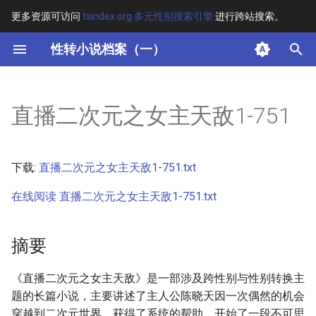
更多资源可访问
tsindex.org 多元性别搜索引擎
进行跨站搜索。
键
性转小说档案（一）
入
摘要
以
直播二次元之女主天敌1-751
开
其他信息 [Processed Page
Metadata]
始
下载:
直播二次元之女主天敌1-751.txt
搜
正文
在线阅读 直播二次元之女主天敌1-751.txt
索
摘要
《直播二次元之女主天敌》是一部涉及跨性别与性别转换主
题的长篇小说，主要讲述了主人公陈晓天因一次偶然的机会
穿越到二次元世界，获得了系统的帮助，开始了一段不可思