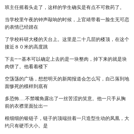
班主任摇着头走了，这样的学生确实是有点不可救药了。
当学校里午夜的钟声敲响的时候，上官靖带着一脸生无可恋
的表情已经踏在
了学校科研大楼的天台上。这里是二十几层的楼顶，在这个
接近８０米的高度跳
下去——基本可以确定上去的是一块整肉，掉下来的就是块
肉饼了。他看着楼下
空荡荡的广场，想想明天的新闻报道会怎么写，自己落到地
面惨死的模样到底有
多恐怖……不禁嘴角露出了一丝苦涩的笑意。他一只手从胸
前的衣襟里面扯出一
根细细的银链子，链子的顶端挂着一只造型生动的凤凰，大
约只有硬币大小。是