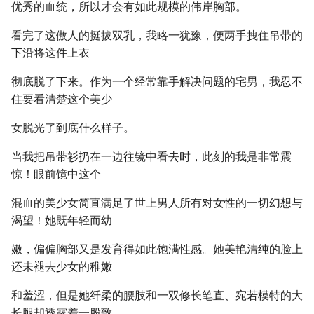
优秀的血统，所以才会有如此规模的伟岸胸部。
看完了这傲人的挺拔双乳，我略一犹豫，便两手拽住吊带的
下沿将这件上衣
彻底脱了下来。作为一个经常靠手解决问题的宅男，我忍不
住要看清楚这个美少
女脱光了到底什么样子。
当我把吊带衫扔在一边往镜中看去时，此刻的我是非常震
惊！眼前镜中这个
混血的美少女简直满足了世上男人所有对女性的一切幻想与
渴望！她既年轻而幼
嫩，偏偏胸部又是发育得如此饱满性感。她美艳清纯的脸上
还未褪去少女的稚嫩
和羞涩，但是她纤柔的腰肢和一双修长笔直、宛若模特的大
长腿却透露着一股致