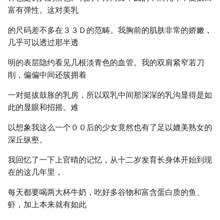
富有弹性。这对美乳
的尺码差不多在３３Ｄ的范畴。我胸前的肌肤非常的娇嫩，
几乎可以透过那半透
明的表层隐约看见几根淡青色的血管。我的双肩紧窄若刀
削，偏偏中间还簇拥着
一对挺拔鼓胀的乳房，所以双乳中间那深深的乳沟显得是如
此的显眼和招摇。难
以想象我这么一个００后的少女竟然也有了足以媲美熟女的
深丘纵壑。
我回忆了一下上官晴的记忆，从十二岁发育长身体开始到现
在的这几年里，
每天都要喝两大杯牛奶，吃好多谷物和富含蛋白质的鱼、
虾，加上本来就有如此