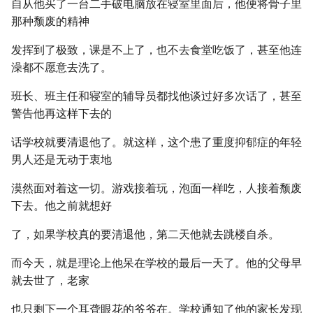
自从他买了一台二手破电脑放在寝室里面后，他便将骨子里
那种颓废的精神
发挥到了极致，课是不上了，也不去食堂吃饭了，甚至他连
澡都不愿意去洗了。
班长、班主任和寝室的辅导员都找他谈过好多次话了，甚至
警告他再这样下去的
话学校就要清退他了。就这样，这个患了重度抑郁症的年轻
男人还是无动于衷地
漠然面对着这一切。游戏接着玩，泡面一样吃，人接着颓废
下去。他之前就想好
了，如果学校真的要清退他，第二天他就去跳楼自杀。
而今天，就是理论上他呆在学校的最后一天了。他的父母早
就去世了，老家
也只剩下一个耳聋眼花的爷爷在。学校通知了他的家长发现