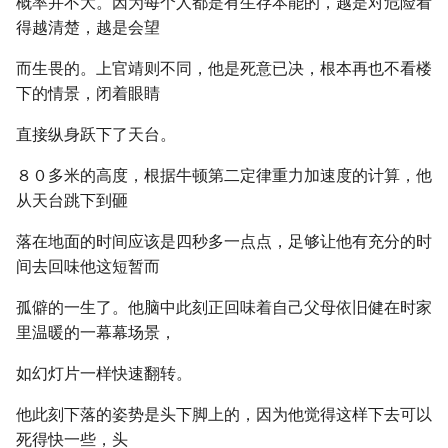
概率并不大。因为每个人都是有生存本能的，越是对危险看
得越清楚，越是会望
而生畏的。上官靖则不同，他是死意已决，根本再也不看楼
下的情景，闭着眼睛
直接纵身跃下了天台。
８０多米的高度，根据牛顿第二定律重力加速度的计算，他
从天台跳下到砸
落在地面的时间应该是四秒多一点点，足够让他有充分的时
间去回味他这短暂而
孤僻的一生了。他脑中此刻正回味着自己父母依旧健在时家
里温暖的一幕幕场景，
如幻灯片一样快速翻转。
他此刻下落的姿势是头下脚上的，因为他觉得这样下去可以
死得快一些，头