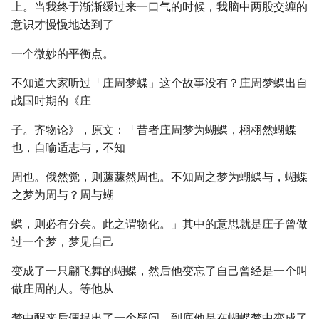
上。当我终于渐渐缓过来一口气的时候，我脑中两股交缠的
意识才慢慢地达到了
一个微妙的平衡点。
不知道大家听过「庄周梦蝶」这个故事没有？庄周梦蝶出自
战国时期的《庄
子。齐物论》，原文：「昔者庄周梦为蝴蝶，栩栩然蝴蝶
也，自喻适志与，不知
周也。俄然觉，则蘧蘧然周也。不知周之梦为蝴蝶与，蝴蝶
之梦为周与？周与蝴
蝶，则必有分矣。此之谓物化。」其中的意思就是庄子曾做
过一个梦，梦见自己
变成了一只翩飞舞的蝴蝶，然后他变忘了自己曾经是一个叫
做庄周的人。等他从
梦中醒来后便提出了一个疑问，到底他是在蝴蝶梦中变成了