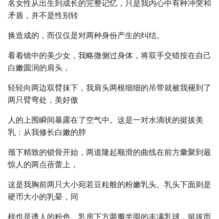
名女性从出生到成长的完整记忆，只是我内心中有种冲突和
矛盾，并不是性别转
换造成的，而仅仅是对两种身份产生的纠结。
看着镜中的美少女，我略微侧过身体，将双手交错按在自己
白嫩圆润的肩头，
轻轻向两边双臂抹下，我肩头两根细细的吊带就被我褪到了
两只臂弯处，美好傲
人的上围瞬间暴露在了空气中。这是一对水滴状的挺拔美
乳：从我修长白嫩的脖
颈下精致的锁骨开始，两道隆起顺滑的曲线在前方彙聚到最
惊人的两点蓓蕾上，
这是我胸前两只大小宛若豆粒般的粉嫩乳头。乳头下面则是
硬币大小的乳晕，同
样也是诱人的粉色。乳房下方两瓣半圆的丰满乳球，挺拔而