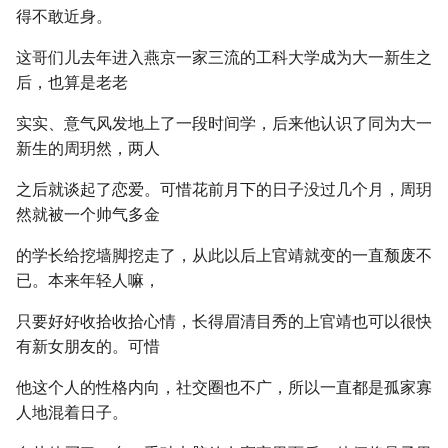
得不敢近身。
这哥们儿去年进入燕京一家三流的工科大学成为大一新生之
后，也算是老老
实实、意气风发地上了一段时间学，后来他认识了同为大一
新生的周玥然，两人
之后就谈起了恋爱。可惜花前月下的日子没过几个月，周玥
然就被一个帅气多金
的学长给挖墙脚挖走了，从此以后上官靖就变的一直颓废不
已。本来年轻人嘛，
只要好好收拾收拾心情，长得眉清目秀的上官靖也可以很快
有新女朋友的。可惜
他这个人的性格内向，社交圈也不广，所以一直都是孤家寡
人地混着日子。