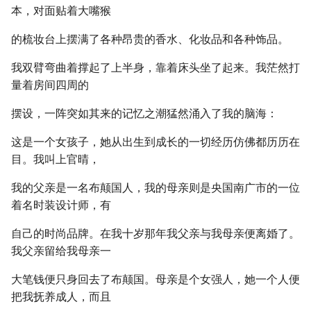
本，对面贴着大嘴猴
的梳妆台上摆满了各种昂贵的香水、化妆品和各种饰品。
我双臂弯曲着撑起了上半身，靠着床头坐了起来。我茫然打
量着房间四周的
摆设，一阵突如其来的记忆之潮猛然涌入了我的脑海：
这是一个女孩子，她从出生到成长的一切经历仿佛都历历在
目。我叫上官晴，
我的父亲是一名布颠国人，我的母亲则是央国南广市的一位
着名时装设计师，有
自己的时尚品牌。在我十岁那年我父亲与我母亲便离婚了。
我父亲留给我母亲一
大笔钱便只身回去了布颠国。母亲是个女强人，她一个人便
把我抚养成人，而且