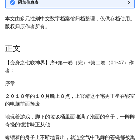
附加信息表
本文由多元性别中文数字档案馆归档整理，仅供存档使用。
版权归原作者所有。
正文
【变身之七联神界】序+第一卷（完）+第二卷（01-47）作
者：
序章
２０１８年的１０月晚上８点，上官靖这个宅男正坐在寝室
的电脑前面颓废
地玩着游戏，脚下的垃圾桶里面堆满了泡面的盒子，一阵阵
奇怪的馊泔味正从他
蜷缩着的身子上不断地冒出，就连空气中飞舞的苍蝇都被熏