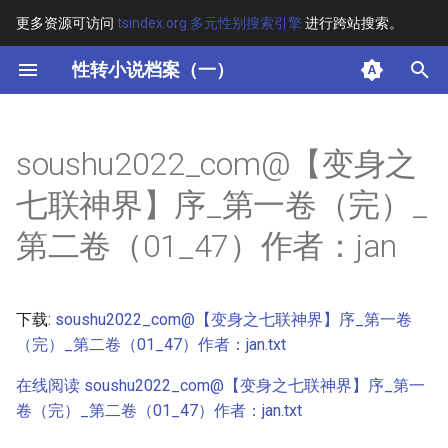
更多资源可访问
tsindex.org 多元性别搜索引擎
进行跨站搜索。
键
性转小说档案（一）
入
摘要
以
soushu2022_com@【变身之
开
其他信息 [Processed Page
七联神界】序_第一卷（完）_
Metadata]
始
第二卷（01_47）作者：jan
搜
正文
索
下载:
soushu2022_com@【变身之七联神界】序_第一卷
（完）_第二卷（01_47）作者：jan.txt
在线阅读 soushu2022_com@【变身之七联神界】序_第一
卷（完）_第二卷（01_47）作者：jan.txt