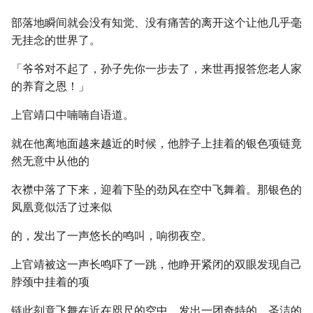
部落地瞬间就会没有知觉、没有痛苦的离开这个让他几乎毫
无挂念的世界了。
「爷爷对不起了，孙子先你一步去了，来世再报答您老人家
的养育之恩！」
上官靖口中喃喃自语道。
就在他离地面越来越近的时候，他脖子上挂着的银色项链竟
然无意中从他的
衣襟中落了下来，迎着下坠的劲风在空中飞舞着。那银色的
凤凰竟似活了过来似
的，发出了一声悠长的鸣叫，响彻夜空。
上官靖被这一声长鸣吓了一跳，他睁开紧闭的双眼发现自己
脖颈中挂着的项
链此刻竟飞舞在近在咫尺的空中，发出一团奇特的、圣洁的