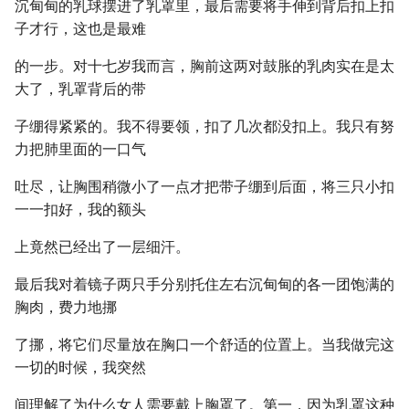
沉甸甸的乳球摆进了乳罩里，最后需要将手伸到背后扣上扣
子才行，这也是最难
的一步。对十七岁我而言，胸前这两对鼓胀的乳肉实在是太
大了，乳罩背后的带
子绷得紧紧的。我不得要领，扣了几次都没扣上。我只有努
力把肺里面的一口气
吐尽，让胸围稍微小了一点才把带子绷到后面，将三只小扣
一一扣好，我的额头
上竟然已经出了一层细汗。
最后我对着镜子两只手分别托住左右沉甸甸的各一团饱满的
胸肉，费力地挪
了挪，将它们尽量放在胸口一个舒适的位置上。当我做完这
一切的时候，我突然
间理解了为什么女人需要戴上胸罩了。第一，因为乳罩这种