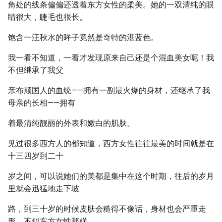
角处的线条偏偏还透着东方女性的柔美。她的一双清纯的眼
睛很大，睫毛也很长。
饱含一汪秋水的眸子竟然是奇特的湛蓝色。
我一看不知道，一看才发现原来自己还是个混血美女呢！我
不但继承了我父
亲布颠国人的血统——拥有一副最火爆的身材，还继承了我
母亲的长相——拥有
着最清纯靓丽的外表和嫩白的肌肤。
见过很多西方人的都知道，西方女性往往最美的时间就是在
十三四岁到二十
岁之间，可以说她们的美都是集中在这个时期，往后的岁月
里就会迅猛地走下坡
路，到三十岁的时候皮肤会糙得不像话，身材也会严重走
形。不似东方女性那样，