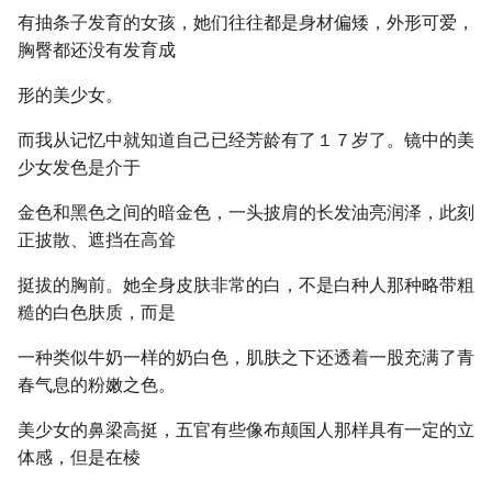
有抽条子发育的女孩，她们往往都是身材偏矮，外形可爱，
胸臀都还没有发育成
形的美少女。
而我从记忆中就知道自己已经芳龄有了１７岁了。镜中的美
少女发色是介于
金色和黑色之间的暗金色，一头披肩的长发油亮润泽，此刻
正披散、遮挡在高耸
挺拔的胸前。她全身皮肤非常的白，不是白种人那种略带粗
糙的白色肤质，而是
一种类似牛奶一样的奶白色，肌肤之下还透着一股充满了青
春气息的粉嫩之色。
美少女的鼻梁高挺，五官有些像布颠国人那样具有一定的立
体感，但是在棱