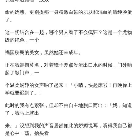
命的诱惑。更别提那一身粉嫩白皙的肌肤和混血的清纯脸蛋
了。
这一切结合在一起，哪个男人看了不会疯狂？这是一个尤物
级的绝色，一个
祸国殃民的美女，虽然她还未成年。
正在我震撼莫名，对着镜子差点没流出口水的时候，门外响
起了敲门声，一
个温柔娴静的女声响了起来：「小晴，快起床啦！再晚你上
学就要迟到了。」
此时的我有点紧张，但却不由自主地脱口而出：「妈，知道
了，我马上就出
来。」没想到我的声音居然如此的娇媚悦耳，听得我自己都
是心中一荡。抬头看