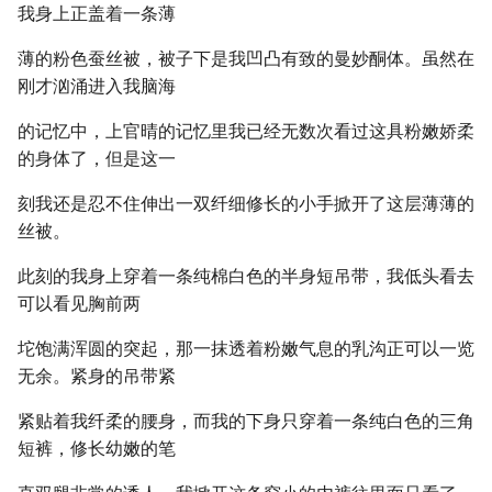
我身上正盖着一条薄
薄的粉色蚕丝被，被子下是我凹凸有致的曼妙酮体。虽然在
刚才汹涌进入我脑海
的记忆中，上官晴的记忆里我已经无数次看过这具粉嫩娇柔
的身体了，但是这一
刻我还是忍不住伸出一双纤细修长的小手掀开了这层薄薄的
丝被。
此刻的我身上穿着一条纯棉白色的半身短吊带，我低头看去
可以看见胸前两
坨饱满浑圆的突起，那一抹透着粉嫩气息的乳沟正可以一览
无余。紧身的吊带紧
紧贴着我纤柔的腰身，而我的下身只穿着一条纯白色的三角
短裤，修长幼嫩的笔