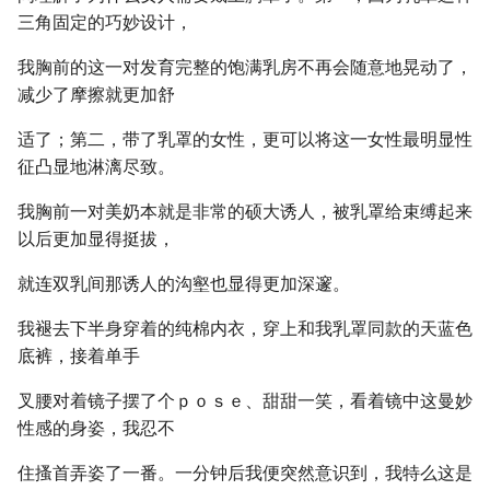
三角固定的巧妙设计，
我胸前的这一对发育完整的饱满乳房不再会随意地晃动了，
减少了摩擦就更加舒
适了；第二，带了乳罩的女性，更可以将这一女性最明显性
征凸显地淋漓尽致。
我胸前一对美奶本就是非常的硕大诱人，被乳罩给束缚起来
以后更加显得挺拔，
就连双乳间那诱人的沟壑也显得更加深邃。
我褪去下半身穿着的纯棉内衣，穿上和我乳罩同款的天蓝色
底裤，接着单手
叉腰对着镜子摆了个ｐｏｓｅ、甜甜一笑，看着镜中这曼妙
性感的身姿，我忍不
住搔首弄姿了一番。一分钟后我便突然意识到，我特么这是