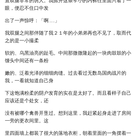
直双腿非常的诱人。我掀开这条窄小的内裤往里面只看了一
眼，便忍不住口中发
出了一声惊呼：「啊……」
我双腿之间那伴随了我２１年的小弟弟再也不见了，取而代
之的是一小撮柔
软的、乌黑油亮的趾毛。中间那微微隆起的一块肉鼓鼓的小
馒头中间还有一条粉
嫩的、泛着光泽的细细肉缝。过去看过无数岛国肉战片的
我，一看就知道自己身
下这饱满粉柔的阴户发育的实在是太好了。而且看样子自己
应该还是个处女，还
没有被哪个禽兽开垦过。想到这里，我赶紧起身走进了房间
一旁的更衣间里。这
里四面墙上都装了很大的落地衣柜，朝着里面的一角摆着一