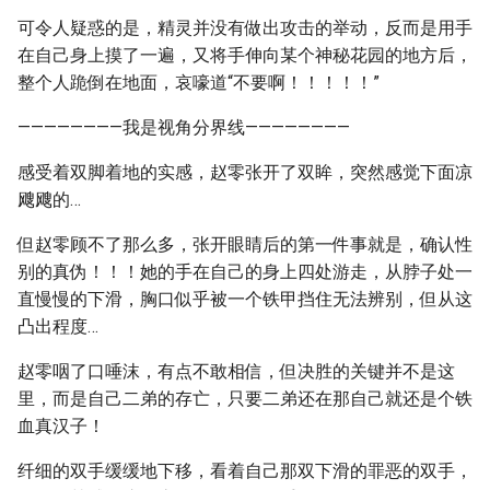
可令人疑惑的是，精灵并没有做出攻击的举动，反而是用手
在自己身上摸了一遍，又将手伸向某个神秘花园的地方后，
整个人跪倒在地面，哀嚎道“不要啊！！！！！”
————————我是视角分界线————————
感受着双脚着地的实感，赵零张开了双眸，突然感觉下面凉
飕飕的…
但赵零顾不了那么多，张开眼睛后的第一件事就是，确认性
别的真伪！！！她的手在自己的身上四处游走，从脖子处一
直慢慢的下滑，胸口似乎被一个铁甲挡住无法辨别，但从这
凸出程度…
赵零咽了口唾沫，有点不敢相信，但决胜的关键并不是这
里，而是自己二弟的存亡，只要二弟还在那自己就还是个铁
血真汉子！
纤细的双手缓缓地下移，看着自己那双下滑的罪恶的双手，