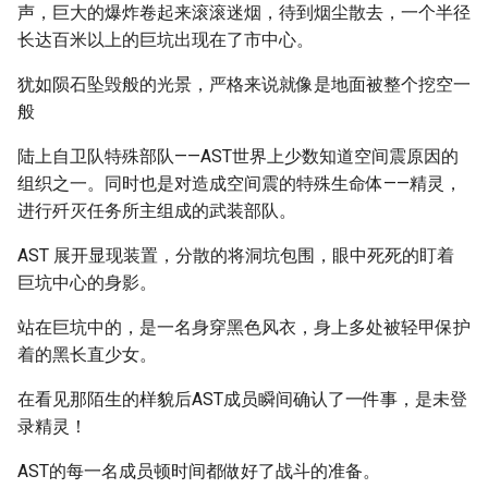
声，巨大的爆炸卷起来滚滚迷烟，待到烟尘散去，一个半径
长达百米以上的巨坑出现在了市中心。
犹如陨石坠毁般的光景，严格来说就像是地面被整个挖空一
般
陆上自卫队特殊部队——AST世界上少数知道空间震原因的
组织之一。同时也是对造成空间震的特殊生命体——精灵，
进行歼灭任务所主组成的武装部队。
AST 展开显现装置，分散的将洞坑包围，眼中死死的盯着
巨坑中心的身影。
站在巨坑中的，是一名身穿黑色风衣，身上多处被轻甲保护
着的黑长直少女。
在看见那陌生的样貌后AST成员瞬间确认了一件事，是未登
录精灵！
AST的每一名成员顿时间都做好了战斗的准备。