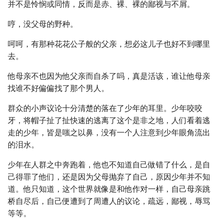
并不是怜悯或同情，反而是赤、裸、裸的鄙视与不屑。
哼，没父母的野种。
呵呵，有那种花花公子般的父亲，想必这儿子也好不到哪里
去。
他母亲不也因为他父亲而自杀了吗，真是活该，谁让他母亲
找谁不好偏偏找了那个男人。
群众的小声议论十分清楚的落在了少年的耳里。少年咬咬
牙，将帽子扯了扯快速的逃离了这个是非之地，人们看着逃
走的少年，皆是嗤之以鼻，没有一个人注意到少年眼角流出
的泪水。
少年在人群之中奔跑着，他也不知道自己做错了什么，是自
己得罪了他们，还是因为父母抛弃了自己，原因少年并不知
道。他只知道，这个世界就像是和他作对一样，自己母亲跳
桥自尽后，自己便遭到了周遭人的议论，疏远，鄙视，辱骂
等等。