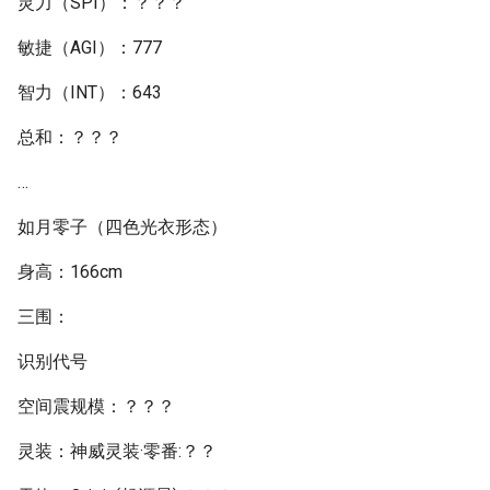
灵力（SPI）：？？？
敏捷（AGI）：777
智力（INT）：643
总和：？？？
…
如月零子（四色光衣形态）
身高：166cm
三围：
识别代号
空间震规模：？？？
灵装：神威灵装·零番:？？