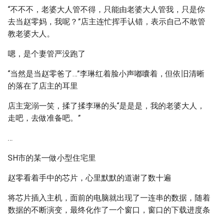
“不不不，老婆大人管不得，只能由老婆大人管我，只是你
去当赵零妈，我呢？”店主连忙挥手认错，表示自己不敢管
教老婆大人。
嗯，是个妻管严没跑了
“当然是当赵零爸了…”李琳红着脸小声嘟囔着，但依旧清晰
的落在了店主的耳里
店主宠溺一笑，揉了揉李琳的头“是是是，我的老婆大人，
走吧，去做准备吧。”
…
SH市的某一做小型住宅里
赵零看着手中的芯片，心里默默的道谢了数十遍
将芯片插入主机，面前的电脑就出现了一连串的数据，随着
数据的不断演变，最终化作了一个窗口，窗口的下载进度条