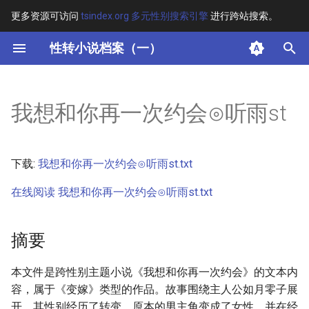
更多资源可访问
tsindex.org 多元性别搜索引擎
进行跨站搜索。
键
性转小说档案（一）
入
摘要
以
我想和你再一次约会⊙听雨st
开
其他信息 [Processed Page
Metadata]
始
下载:
我想和你再一次约会⊙听雨st.txt
搜
正文
在线阅读 我想和你再一次约会⊙听雨st.txt
索
摘要
本文件是跨性别主题小说《我想和你再一次约会》的文本内
容，属于《变嫁》类型的作品。故事围绕主人公如月零子展
开，其性别经历了转变，原本的男主角变成了女性，并在经