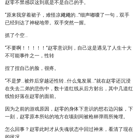
赵零不禁感叹这到底是不是自己的手。
“原来我穿着裙子，难怪凉飕飕的…”细声嘟囔了一句，双手
已经到达了神秘地带。双手突然一握。
抓了个空…
“不要啊！！！！！”赵零意识到，自己这是遇见了人生十大
不可能事件之一，性转
捏了捏自己的脸，很疼。
“不是梦…被炸后穿越还性转…什么鬼发展…”就在赵零还沉浸
在失去二弟的悲伤中，数十道红线从后方射出，其中几道红
线恰好落在赵零的面前。
因为之前的游戏原因，赵零的身体下意识的想右边闪躲，下
一刻，赵零原本所站的地方在顷刻间被枪林弹雨所掩埋。
怎么回事？赵零此时才从失魂状态中回过神来，看清了现在
的状况。