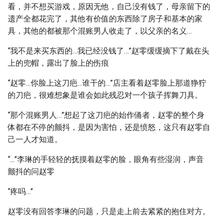
看，并不想买游戏，原因无他，自己没有钱了，母亲留下的
遗产全都花完了，其他有价值的东西除了房子和基本的家
具，其他的都被那个混账男人收走了，以父亲的名义…
“我不是来买东西的…我已经没钱了…”赵零缓缓摘下了戴在头
上的兜帽，露出了脸上的伤痕
“赵零…你脸上这刀疤…谁干的…”店主看着赵零脸上那道狰狞
的刀疤，很难想象是谁会如此残忍对一个孩子挥舞刀具。
“那个混账男人…”想起了这刀疤的始作俑者，赵零的整个身
体都在不停的颤抖，是因为害怕，还是愤怒，这只有赵零自
己一人才知道。
“...”李琳的手轻轻的抚摸着赵零的脸，眼角有些湿润，声音
颤抖的问赵零
“疼吗…”
赵零没有回答李琳的问题，只是走上前去紧紧的抱住对方。