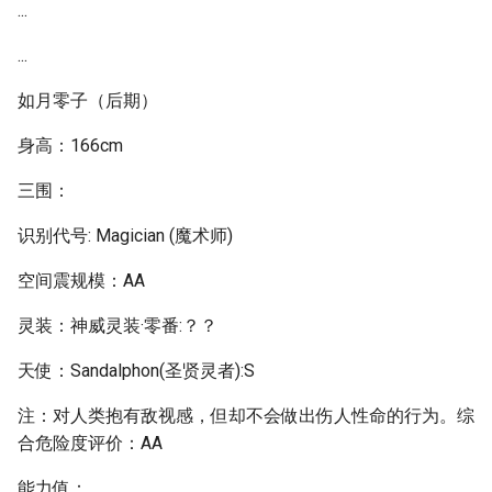
...
...
如月零子（后期）
身高：166cm
三围：
识别代号: Magician (魔术师)
空间震规模：AA
灵装：神威灵装·零番:？？
天使：Sandalphon(圣贤灵者):S
注：对人类抱有敌视感，但却不会做出伤人性命的行为。综
合危险度评价：AA
能力值：