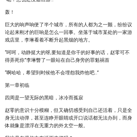
轰！
巨大的响声响便了半个城市，所有的人都为之一颤，纷纷议
论起来刚才的巨响是怎么一回事。坐落于城市某处的一家游
戏店里，李琳看着不断升起黑烟的地方。
“呵呵，动静挺大的呀,要知道是你干的好事的话，赵零可不
得弄死你”李琳瞥了一眼站在自己身旁的罪魁祸首
“啊哈哈，希望到时候他不会埋怨我炸他吧...”
第一章初临
四周是一望无际的黑暗，冰冷而孤寂
赵零的意识十分模糊，但又确切感受到自己还活着，只是全
身无法动弹，甚至连睁开眼睛或开口说话都无法办到，而身
体就像是漂浮在无重力的外太空一般。