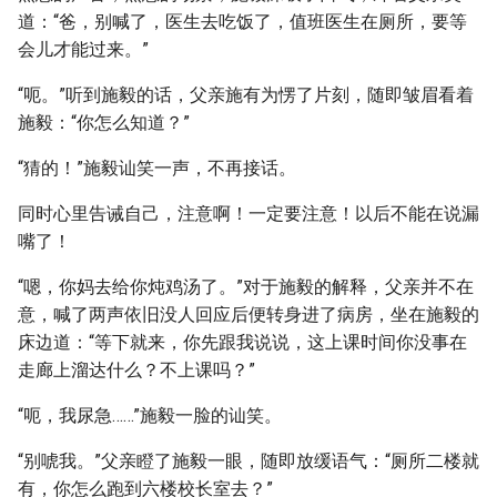
道：“爸，别喊了，医生去吃饭了，值班医生在厕所，要等
会儿才能过来。”
“呃。”听到施毅的话，父亲施有为愣了片刻，随即皱眉看着
施毅：“你怎么知道？”
“猜的！”施毅讪笑一声，不再接话。
同时心里告诫自己，注意啊！一定要注意！以后不能在说漏
嘴了！
“嗯，你妈去给你炖鸡汤了。”对于施毅的解释，父亲并不在
意，喊了两声依旧没人回应后便转身进了病房，坐在施毅的
床边道：“等下就来，你先跟我说说，这上课时间你没事在
走廊上溜达什么？不上课吗？”
“呃，我尿急……”施毅一脸的讪笑。
“别唬我。”父亲瞪了施毅一眼，随即放缓语气：“厕所二楼就
有，你怎么跑到六楼校长室去？”