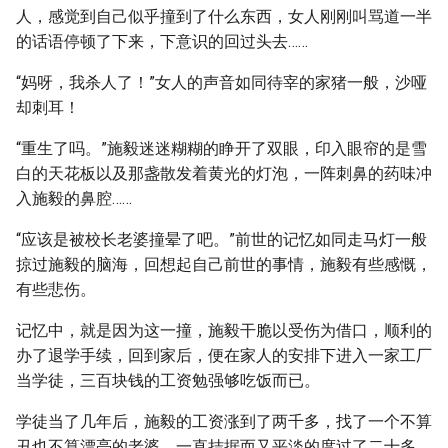
人，感觉到自己似乎撞到了什么东西，女人刚刚叫骂道一半
的话语停顿了下来，下意识的回过头去……
“妈呀，我杀人了！”女人的声音如同待宰的家猪一般，沙哑
却刺耳！
“重生了吗。”施毅迷迷糊糊的睁开了双眼，印入眼帘的是雪
白的天花板以及那盏散发着黄光的灯泡，一阵刺鼻的药味冲
入施毅的鼻腔……
“应该是被校长老婆撞晕了吧。”前世的记忆如同走马灯一般
掠过施毅的脑海，回想起自己前世的事情，施毅有些感慨，
有些悲伤。
记忆中，就是因为这一撞，施毅干脆以受伤为借口，顺利的
办了退学手续，回到家后，便在家人的安排下进入一家工厂
当学徒，三百块钱的工资勉强够吃饭而已。
学徒当了几年后，施毅的工资涨到了两千多，找了一个不算
丑也不算漂亮的老婆，一直拮据而又平淡的度过了二十多