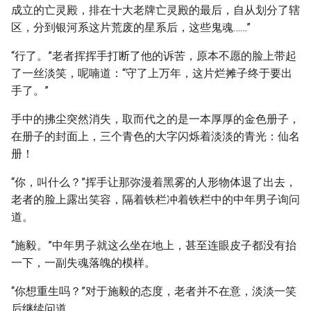
成立的亡灵殿，排在十大老牌亡灵殿的最后，自从划分了辖
区，分到银河系这片荒废的星系后，这些鬼魂……”
“行了。”老者挥挥手打断了他的诉苦，原本不愿的脸上带起
了一丝淡笑，呢喃道：“守了上万年，这片烂摊子终于要出
手了。”
手中的拂尘突然消失，取而代之的是一本厚厚的金色册子，
在册子的封面上，三个青色的大字闪烁着淡淡的青光：仙名
册！
“你，叫什么？”挥手让那弥漫着黑雾的人形物体退了出去，
老者的脸上露出笑容，隔着铁栏冲着铁栏中的中年男子询问
道。
“施毅。”中年男子就这么坐在地上，甚至连眼皮子都没有抬
一下，一副失魂落魄的模样。
“你想重生吗？”对于施毅的态度，老者并不在意，淡淡一笑
后继续问道。