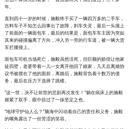
年。
直到四十一岁的时候，施毅终于买了一辆四万多的二手车，
岂料车子不知怎么回事出了故障，刹车失灵，最后一头撞上
了前面的一辆面包车，最后的结果是，面包车车主因为突如
其来的碰撞偏离了方向，冲入另一旁的行车道，被一辆大货
车拦腰撞上。
面包车司机当场死亡，施毅虽然没死，但巨额的赔偿让他家
徒四壁，老婆带着一儿一女离开他回了娘家，几天后离婚协
议书被摆在了他的面前，离婚后，施毅背负着十数万的债
务，最后在压力下选择了跳楼。
“这一世，决不让前世的悲剧再次发生！”躺在病床上的施毅
握紧了双手，眼中掠过了一抹坚定之色。
“地球守护仙人么？”脑海中闪动着自己的责任和义务，施毅
的嘴角露出了一丝苦涩的笑容。