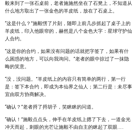
毅来到了一张石桌前，老者施施然坐在了石凳上，不知道从
什么地方取出了一张金色的羊皮纸，放在了石桌上。
“这是什么？”施毅愣了片刻，随即上前几步抓起了桌子上的
羊皮纸，印入他眼帘的，赫然是八个金色大字：星球守护仙
人合约。
“这是你的合约，如果没有问题的话就把字签了，如果有什
么困惑的地方，可以向我询问。”老者的眼中掠过了一抹隐
晦的笑意。
“没，没问题。”羊皮纸上的内容只有简单的两行，第一行
是：签下本合约，即成为本仙界之仙人；第二行是：未尽事
宜由双方协商解决。
“确认？”老者捋了捋胡子，笑眯眯的问道。
“确认！”施毅点点头，伸手在羊皮纸上摁了下去，一道金光
冲天而起，刺眼的光芒让施毅不由自主的眯起了双眼……