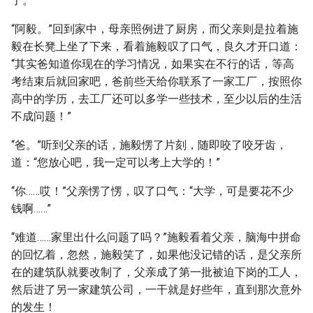
了。
“阿毅。”回到家中，母亲照例进了厨房，而父亲则是拉着施
毅在长凳上坐了下来，看着施毅叹了口气，良久才开口道：
“其实爸知道你现在的学习情况，如果实在不行的话，等高
考结束后就回家吧，爸前些天给你联系了一家工厂，按照你
高中的学历，去工厂还可以多学一些技术，至少以后的生活
不成问题！”
“爸。”听到父亲的话，施毅愣了片刻，随即咬了咬牙齿，
道：“您放心吧，我一定可以考上大学的！”
“你……哎！”父亲愣了愣，叹了口气：“大学，可是要花不少
钱啊……”
“难道……家里出什么问题了吗？”施毅看着父亲，脑海中拼命
的回忆着，忽然，施毅笑了，如果他没记错的话，是父亲所
在的建筑队就要改制了，父亲成了第一批被迫下岗的工人，
然后进了另一家建筑公司，一干就是好些年，直到那次意外
的发生！