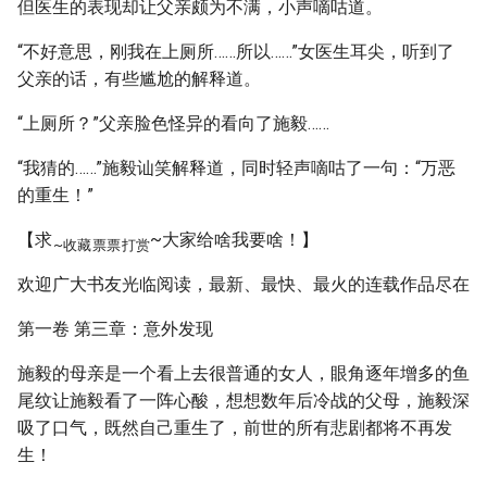
但医生的表现却让父亲颇为不满，小声嘀咕道。
“不好意思，刚我在上厕所……所以……”女医生耳尖，听到了
父亲的话，有些尴尬的解释道。
“上厕所？”父亲脸色怪异的看向了施毅……
“我猜的……”施毅讪笑解释道，同时轻声嘀咕了一句：“万恶
的重生！”
【求
~大家给啥我要啥！】
~收藏
票票
打赏
欢迎广大书友光临阅读，最新、最快、最火的连载作品尽在
第一卷 第三章：意外发现
施毅的母亲是一个看上去很普通的女人，眼角逐年增多的鱼
尾纹让施毅看了一阵心酸，想想数年后冷战的父母，施毅深
吸了口气，既然自己重生了，前世的所有悲剧都将不再发
生！