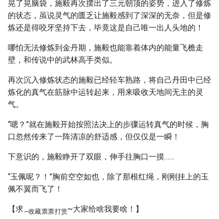
晃了晃脑袋，施毅再次摆出了三元朝顶的姿势，进入了修炼
的状态，虽说灵气的匮乏让施毅感到了深深的无奈，但是修
炼还是得咬牙坚持下去，毕竟这是自己唯一出人头地的！
哪怕无法修炼到金丹期，施毅也能靠着体内的能量飞檐走
壁，和传说中的武林高手类似。
再次沉入修炼状态的施毅已经轻车熟路，将自己丹田中已经
炼化的真气在筋脉中运转起来，用来吸收天地间无主的灵
气。
“嗯？”就在施毅开始按照法决上的步骤运转真气的时候，胸
口忽然传来了一阵清凉的舒适感，但仅仅是一瞬！
下意识的，施毅睁开了双眼，伸手往胸口一摸……
“玉佩呢？！”胸前空空如也，除了那根红绳，刚刚挂上的玉
佩不翼而飞了！
【求
~大家给啥我要啥！】
~收藏
票票
打赏