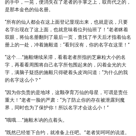
的手中，一晃，便消失在了老者的手掌之上，取而代之的，
是那本金色的仙名册。
“所有的仙人都会在这上面登记显现出来，也就是说，只要
名字出现在了这上面，也就意味着位列仙班了！”老者眯着
双眼，将仙名册翻到了最后一页，查找了半天后才指着仙名
册上的一处，冲着施毅道：“看到没有，你的名字在这里！”
“这个……”施毅继续呆滞，看着老者所指的芝麻粒大小的名
字，再看看周围将自己名字所包围起来的，闪着金光的大
字，满脑子疑惑的施毅只得硬着头皮询问道：“为什么的我
的名字这么小？”
“因为你负责的是地球，这颗孕育万仙的母星，可谓是责任
重大！”老者一脸的严肃：“为了防止你的存在被泄露到魔
界，同时也为了保护你！所以名字才会这么小！”
“哦哦……”施毅木讷的点着头。
“既然已经签下合约，就准备上任吧。”老者笑呵呵的说道。