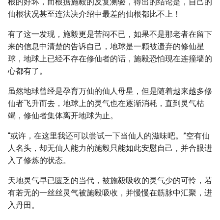
根的好坏，而根据施毅的反复测验，得出的结论是，自己的
仙根状况甚至连法决介绍中最差的仙根都比不上！
有了这一发现，施毅更是苦闷不已，如果不是那老者在留下
来的信息中清楚的告诉自己，地球是一颗被遗弃的修仙星
球，地球上已经不存在修仙者的话，施毅恐怕现在连撞墙的
心都有了。
虽然地球曾经是孕育万仙的仙人母星，但是随着越来越多修
仙者飞升而去，地球上的灵气也在逐渐消耗，直到灵气枯
竭，修仙者集体离开地球为止。
“或许，在这里我还可以尝试一下当仙人的滋味吧。”空有仙
人名头，却无仙人能力的施毅只能如此安慰自己，并合眼进
入了修炼的状态。
天地灵气早已匮乏的当代，被施毅吸收的灵气少的可怜，若
有若无的一丝丝灵气被施毅吸收，并慢慢在筋脉中汇聚，进
入丹田。