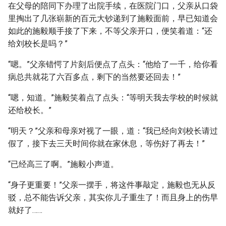
在父母的陪同下办理了出院手续，在医院门口，父亲从口袋
里掏出了几张崭新的百元大钞递到了施毅面前，早已知道会
如此的施毅顺手接了下来，不等父亲开口，便笑着道：“还
给刘校长是吗？”
“嗯。”父亲错愕了片刻后便点了点头：“他给了一千，给你看
病总共就花了六百多点，剩下的当然要还回去！”
“嗯，知道。”施毅笑着点了点头：“等明天我去学校的时候就
还给校长。”
“明天？”父亲和母亲对视了一眼，道：“我已经向刘校长请过
假了，接下去三天时间你就在家休息，等伤好了再去！”
“已经高三了啊。”施毅小声道。
“身子更重要！”父亲一摆手，将这件事敲定，施毅也无从反
驳，总不能告诉父亲，其实你儿子重生了！而且身上的伤早
就好了……