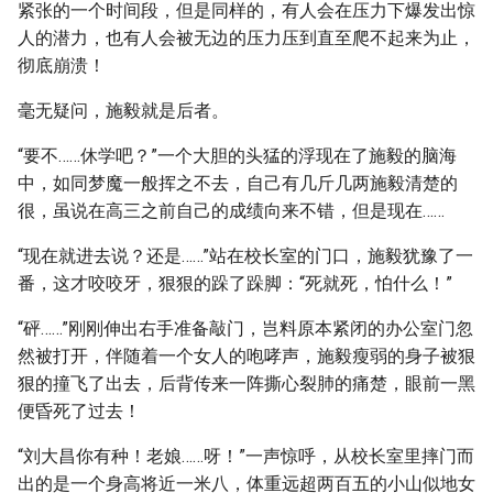
紧张的一个时间段，但是同样的，有人会在压力下爆发出惊
人的潜力，也有人会被无边的压力压到直至爬不起来为止，
彻底崩溃！
毫无疑问，施毅就是后者。
“要不……休学吧？”一个大胆的头猛的浮现在了施毅的脑海
中，如同梦魔一般挥之不去，自己有几斤几两施毅清楚的
很，虽说在高三之前自己的成绩向来不错，但是现在……
“现在就进去说？还是……”站在校长室的门口，施毅犹豫了一
番，这才咬咬牙，狠狠的跺了跺脚：“死就死，怕什么！”
“砰……”刚刚伸出右手准备敲门，岂料原本紧闭的办公室门忽
然被打开，伴随着一个女人的咆哮声，施毅瘦弱的身子被狠
狠的撞飞了出去，后背传来一阵撕心裂肺的痛楚，眼前一黑
便昏死了过去！
“刘大昌你有种！老娘……呀！”一声惊呼，从校长室里摔门而
出的是一个身高将近一米八，体重远超两百五的小山似地女