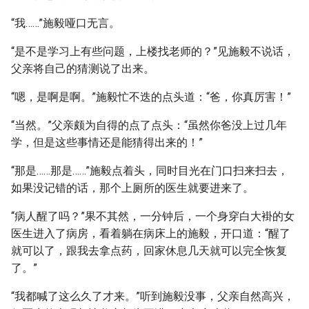
“我……”施毅哑口无言。
“是不是学习上有些问题，上楼找老师的？”见施毅不说话，
父亲将自己的猜测说了出来。
“嗯，是啊是啊。”施毅忙不迭的点头道：“爸，你真厉害！”
“当然。”父亲颇为自得的点了点头：“虽然你爸没上过几年
学，但是这些事情还是能猜得出来的！”
“那是……那是……”施毅点着头，同时目光在门口扫来扫去，
如果没记错的话，那个上厕所的医生就要进来了。
“病人醒了吗？”果不其然，一分钟后，一个身穿白大褂的女
医生进入了病房，看着躺在病床上的施毅，开口道：“醒了
就可以了，跟我去拿点药，回家休息几天就可以完全恢复
了。”
“我都喊了这么久了才来。”听到施毅没事，父亲自然高兴，