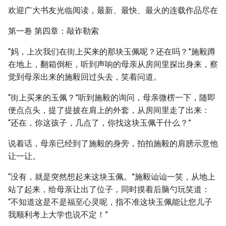
欢迎广大书友光临阅读，最新、最快、最火的连载作品尽在
第一卷 第四章：敲诈勒索
“妈，上次我们在街上买来的那块玉佩呢？还在吗？”施毅蹲
在地上，翻箱倒柜，听到声响的母亲从房间里探出身来，察
觉到母亲出来的施毅回过头去，笑着问道。
“街上买来的玉佩？”听到施毅的询问，母亲微楞一下，随即
便点点头，提了提披在肩上的外套，从房间里走了出来：
“还在，你这孩子，几点了，你找这块玉佩干什么？”
说着话，母亲已经到了施毅的身旁，拍拍施毅的肩膀示意他
让一让。
“没有，就是突然想起来这块玉佩。”施毅讪讪一笑，从地上
站了起来，给母亲让出了位子，同时摸着后脑勺玩笑道：
“不知道这是不是福至心灵呢，指不准这块玉佩能让您儿子
我顺利考上大学也说不定！”