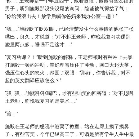
“你……”王老师是一个年近四十，戴着眼镜，微微有些发福的
男子，听到施毅那没头没尾的询问，险些被气得岔了气：
“你给我滚出去！放学后喊你爸妈来我办公室一趟！”
“我……”施毅眨了眨双眼，已经清楚发生什么事情的他张了张
嘴巴，良久，才说道：“对不起王老师，昨晚我复习功课到
凌晨两点多，睡眠不足这才……”
“复习功课？！”听到施毅的解释，王老师顿时有种冲上去暴
打施毅一顿的冲动，幸好理智压住了冲动，胸口大起大落，
强压住心头的怒火，瞪圆了双眼：“那好，你告诉我，对不
起的英文翻译应该怎么？”
“骚…骚……”施毅张张嘴巴，才有些讪笑的回答道：“对不起啊
王老师，昨晚我复习的是美术……”
“滚！”
施毅在王老师的怒吼中逃离了教室，站在走廊上摸了摸鼻
子，有些苦笑，今年已经高三了，可谓是所有学生人生中最