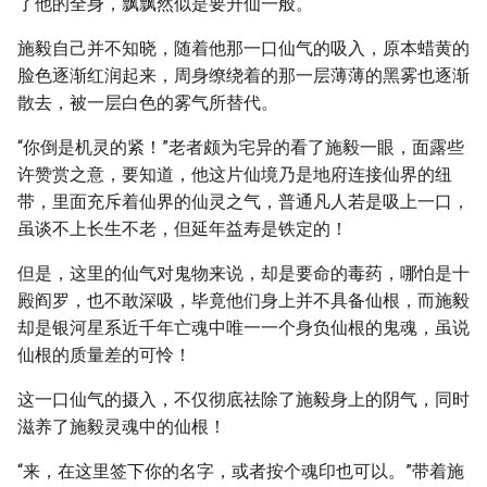
了他的全身，飘飘然似是要升仙一般。
施毅自己并不知晓，随着他那一口仙气的吸入，原本蜡黄的
脸色逐渐红润起来，周身缭绕着的那一层薄薄的黑雾也逐渐
散去，被一层白色的雾气所替代。
“你倒是机灵的紧！”老者颇为宅异的看了施毅一眼，面露些
许赞赏之意，要知道，他这片仙境乃是地府连接仙界的纽
带，里面充斥着仙界的仙灵之气，普通凡人若是吸上一口，
虽谈不上长生不老，但延年益寿是铁定的！
但是，这里的仙气对鬼物来说，却是要命的毒药，哪怕是十
殿阎罗，也不敢深吸，毕竟他们身上并不具备仙根，而施毅
却是银河星系近千年亡魂中唯一一个身负仙根的鬼魂，虽说
仙根的质量差的可怜！
这一口仙气的摄入，不仅彻底祛除了施毅身上的阴气，同时
滋养了施毅灵魂中的仙根！
“来，在这里签下你的名字，或者按个魂印也可以。”带着施