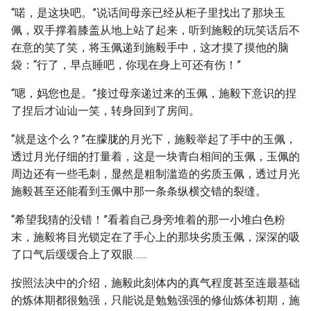
“喏，是这块吧。”说话间母亲已经从柜子里找出了那块玉
佩，双手撑着膝盖从地上站了起来，听到施毅的玩笑话后不
在意的笑了笑，将玉佩递到施毅手中，这才摸了摸他的脑
袋：“行了，早点睡吧，你现在身上可还有伤！”
“嗯，妈您也是。”接过母亲递过来的玉佩，施毅下意识的捏
了捏后才讪讪一笑，转身回到了房间。
“就是这个么？”在朦胧的月光下，施毅举起了手中的玉佩，
透过月光仔细的打量着，这是一块青白相间的玉佩，玉佩的
周边还有一些毛刺，显然是粗制滥造的劣质玉佩，透过月光
施毅甚至还能看到玉佩中那一条条纵横交错的裂缝。
“希望我猜的没错！”看着自己身旁堆着的那一小堆白色粉
末，施毅将目光锁定在了手心上的那块劣质玉佩，深深的吸
了口气后缓缓合上了双眼……
按照法决中的介绍，施毅此刻体内的真气程度甚至连最基础
的炼体期都很勉强，只能说是勉勉强强的修仙炼体初期，施