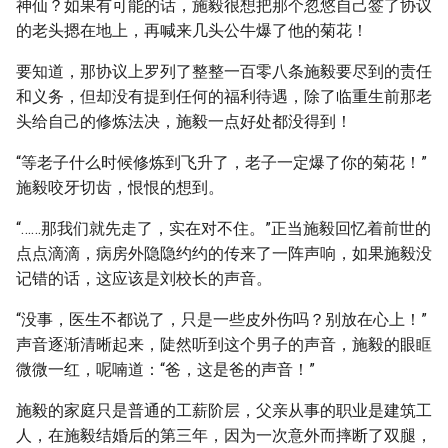
神仙？如果有可能的话，施毅很想把那个忽悠自己签了协议
的老头摁在地上，再喊来几头公牛爆了他的菊花！
要知道，那协议上罗列了整整一百零八条施毅要尽到的责任
和义务，但却没有提到任何的福利待遇，除了临重生前那老
头给自己的修炼法决，施毅一点好处都没得到！
“等老子什么时候修炼到飞升了，老子一定爆了你的菊花！”
施毅咬牙切齿，恨恨的想到。
“……那我们就先走了，实在对不住。”正当施毅回忆着前世的
点点滴滴，病房外隐隐约约的传来了一阵声响，如果施毅没
记错的话，这应该是刘校长的声音。
“没事，医生不都说了，只是一些皮外伤吗？别放在心上！”
声音逐渐清晰起来，陡然听到这个男子的声音，施毅的眼眶
微微一红，呢喃道：“爸，这是爸的声音！”
施毅的家庭只是普通的工薪阶层，父亲从事的职业是建筑工
人，在施毅结婚后的第三年，因为一次意外而摔断了双腿，