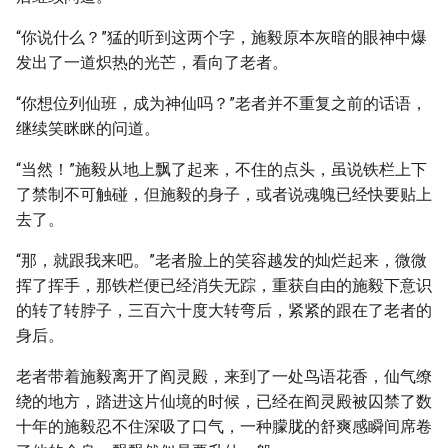
“你说什么？”猛的听到这两个字，施毅原本灰暗的眼神中爆
发出了一道炽热的光芒，看向了老者。
“你想位列仙班，成为神仙吗？”老者并不重复之前的话语，
继续笑眯眯的问道。
“当然！”施毅从地上飘了起来，不住的点头，虽说铁栏上下
了禁制不可触碰，但施毅的身子，或者说魂魄已经快要贴上
去了。
“那，就跟我来吧。”老者脸上的笑容越发的灿烂起来，微微
挥了挥手，那铁栏便已经消失无踪，重获自由的施毅下意识
的转了转脖子，三百六十度大转弯后，紧紧的跟在了老者的
身后。
老者带着施毅离开了阎灵殿，来到了一处鸟语花香，仙气缭
绕的地方，踏进这片仙境的时候，已经在阎灵殿被囚禁了数
十年的施毅忍不住深吸了口气，一种朦胧的舒爽感瞬间席卷