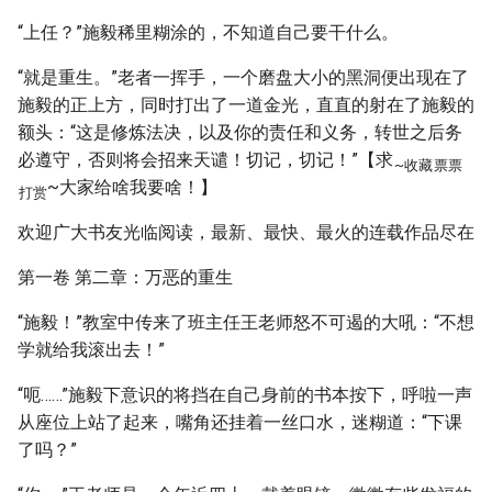
“上任？”施毅稀里糊涂的，不知道自己要干什么。
“就是重生。”老者一挥手，一个磨盘大小的黑洞便出现在了
施毅的正上方，同时打出了一道金光，直直的射在了施毅的
额头：“这是修炼法决，以及你的责任和义务，转世之后务
必遵守，否则将会招来天谴！切记，切记！”【求
~收藏
票票
~大家给啥我要啥！】
打赏
欢迎广大书友光临阅读，最新、最快、最火的连载作品尽在
第一卷 第二章：万恶的重生
“施毅！”教室中传来了班主任王老师怒不可遏的大吼：“不想
学就给我滚出去！”
“呃……”施毅下意识的将挡在自己身前的书本按下，呼啦一声
从座位上站了起来，嘴角还挂着一丝口水，迷糊道：“下课
了吗？”