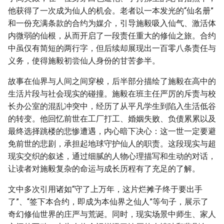
他获得了一次成为仙人的机会。老者以一本发光的“仙名册”
和一份充满条款的合约为媒介，引导施毅吸入仙气、激活体
内微弱的仙根，从而开启了一段责任重大的修仙之旅。合约
中虽仅有简短的两行字，但后续却展现出一百零八条责任与
义务，使得施毅初尝仙人身份的甘苦参半。
故事在仙界与人间之间穿梭，后半部分描绘了施毅在高中的
生活片段与社会现实的碰撞。施毅在班主任严厉的斥责与校
长办公室的混乱冲突中，经历了从平凡学生到陷入生活低谷
的转变。他回忆前世在工厂打工、婚姻失败、负债累累以及
最终选择跳楼的悲惨遭遇，内心暗下决心：这一世一定要避
免前世的悲剧，承担起地球守护仙人的职责。这段现实与超
现实交织的叙述，通过细腻的人物心理描写和生动的对话，
让读者对施毅复杂的命运与成长历程有了充足的了解。
文中多次引用诸如“守了上万年，这片烂摊子终于要出手
了”、“签下本合约，即成为本仙界之仙人”等句子，展示了
奇幻修仙世界的庄严与荒诞。同时，现实场景中师生、家人