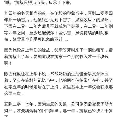
“哦。”施毅只得点点头，应承了下来。
九四年的冬天相当的冷，在施毅的印象当中，直到二零零四
年那一场雪后，他便很少见到下雪了，温室效应下的温州，
下雪在二零一二年之后几乎就成为了奢望，在二零一二年到
零四年之间，至少还能偶尔下些小雪，虽说持续的时间极
短，降雪量也几乎可以忽略不计……
因为施毅身上带伤的缘故，父亲咬牙叫来了一辆出租车，带
着施毅上了车，要知道现在施家一个月的收入才一千块钱
啊！
除去施毅还在上学不说，爷爷奶奶的生活也全靠父亲照应
着，至少在施毅的记忆当中，他的两个伯伯常年在外，甚至
在零五年的时候定居在了上海，家里基本上一年仅会联系那
么两三次！
直到二零一七年，因为生意的失败，公司倒闭后变卖了所有
财产，才失魂落魄的回到家里，那一年，施毅已经快四十岁