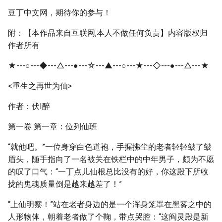
豆丁中文网，期待你的参与！
附：【本作品来自互联网,本人不做任何负责】内容版权归
作者所有
★---○---◆---△---●---☆---▲---○---★---◇---●---△---★
<重生之再世为仙>
作者：伏I醉
第一卷 第一章：位列仙班
“就他吧。”一位身穿白色道袍，手握拂尘的老者轻轻皱了皱
眉头，随手指向了一名被关在铁栏中的中年男子，颇为不愿
的叹了口气：“一丁点儿仙根总比没有的好，你这殿下所收
拢的鬼魂质量倒是越来越差了！”
“上仙明察！”站在老者身边的是一个浑身笼罩在黑雾之中的
人形物体，朝着老者做了个鞠，带点哭腔：“这阎灵殿是新