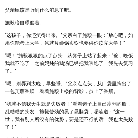
父亲应该是听到什么消息了吧。
施毅暗自琢磨着。
“这孩子，你还笑得出来。”父亲白了施毅一眼：“放心吧，如
果你能考上大学，爸就算砸锅卖铁也要供你读完大学！”
“嗯！”施毅狠狠的点了点头，从凳子上站了起来：“爸，晚饭
我就不吃了，之前妈炖的鸡汤已经把我喂饱了，我先去复习
了。”
“嗯，别弄到太晚，早些睡。”父亲点点头，从口袋里掏出了
一包芙蓉香烟，看着施毅上楼的背影，点上了香烟。
“我就不信我天生就是失败者！”看着镜子上自己瘦弱的脸，
乱糟糟的头发，施毅使劲的晃了晃脑袋，呢喃道：“这一
世，我有别人所没有的优势，要是还不行的话，我也太失败
了！”