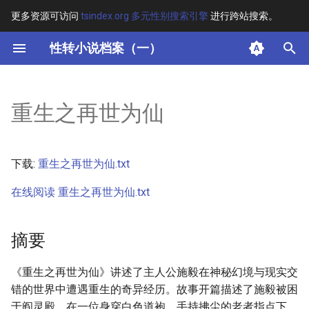
更多资源可访问
tsindex.org 多元性别搜索引擎
进行跨站搜索。
键
性转小说档案（一）
入
摘要
以
重生之再世为仙
开
其他信息
始
正文
下载:
重生之再世为仙.txt
搜
在线阅读 重生之再世为仙.txt
索
摘要
《重生之再世为仙》讲述了主人公施毅在神秘幻境与现实交
错的世界中遭遇重生的奇异经历。故事开篇描述了施毅被困
于阎灵殿，在一位身穿白色道袍、手持拂尘的老者指点下，