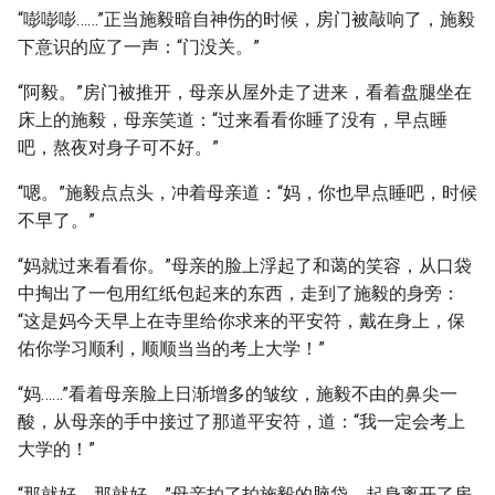
“嘭嘭嘭……”正当施毅暗自神伤的时候，房门被敲响了，施毅
下意识的应了一声：“门没关。”
“阿毅。”房门被推开，母亲从屋外走了进来，看着盘腿坐在
床上的施毅，母亲笑道：“过来看看你睡了没有，早点睡
吧，熬夜对身子可不好。”
“嗯。”施毅点点头，冲着母亲道：“妈，你也早点睡吧，时候
不早了。”
“妈就过来看看你。”母亲的脸上浮起了和蔼的笑容，从口袋
中掏出了一包用红纸包起来的东西，走到了施毅的身旁：
“这是妈今天早上在寺里给你求来的平安符，戴在身上，保
佑你学习顺利，顺顺当当的考上大学！”
“妈……”看着母亲脸上日渐增多的皱纹，施毅不由的鼻尖一
酸，从母亲的手中接过了那道平安符，道：“我一定会考上
大学的！”
“那就好，那就好。”母亲拍了拍施毅的脑袋，起身离开了房