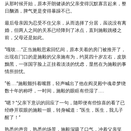
从那时候开始，原本开朗健谈的父亲变得沉默寡言起来，整
日酗酒，脾气更是变得暴躁不已。
最后母亲因为忍受不住父亲，从而选择了分居，虽说没有离
婚，但两人之间的关系已经降到了冰点，直到施毅跳楼之
前，父母还是如此。
“嘎吱……”正当施毅思索回忆间，原本关着的房门被推开了，
出现在门口的是施毅的父亲施有为，约莫四十岁左右，皮肤
黝黑，一张国字脸上正挂着淡淡的忧虑，显然在为施毅的事
情所担忧。
“爸……”施毅颤抖着嘴唇，轻声喊出了他在阎灵殿中魂牵梦绕
数十年的称呼，一时间，施毅的眼眶有些湿了……
“嗯？”父亲下意识的回应了一句，随即便有些惊喜的看了已
经睁开双眼的施毅一眼，转身喊道：“医生，医生，我儿子
醒了！”
熟悉的声音，熟悉的场景，施毅深吸了口气，冲着父亲笑