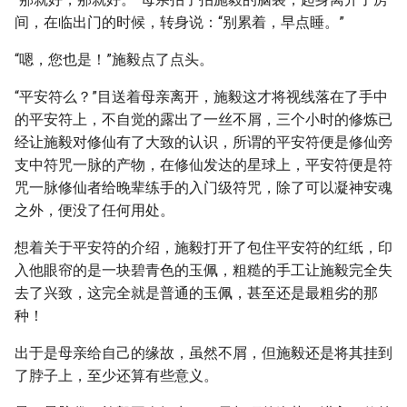
间，在临出门的时候，转身说：“别累着，早点睡。”
“嗯，您也是！”施毅点了点头。
“平安符么？”目送着母亲离开，施毅这才将视线落在了手中
的平安符上，不自觉的露出了一丝不屑，三个小时的修炼已
经让施毅对修仙有了大致的认识，所谓的平安符便是修仙旁
支中符咒一脉的产物，在修仙发达的星球上，平安符便是符
咒一脉修仙者给晚辈练手的入门级符咒，除了可以凝神安魂
之外，便没了任何用处。
想着关于平安符的介绍，施毅打开了包住平安符的红纸，印
入他眼帘的是一块碧青色的玉佩，粗糙的手工让施毅完全失
去了兴致，这完全就是普通的玉佩，甚至还是最粗劣的那
种！
出于是母亲给自己的缘故，虽然不屑，但施毅还是将其挂到
了脖子上，至少还算有些意义。