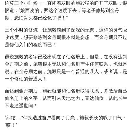
约莫三个小时候，一直闭着双眼的施毅猛的睁开了双眼，恨
恨道：“娘西皮的，照这个速度下去，等老子修炼到金丹
期，恐怕骨头都已经化了吧！”
三个小时的修炼，让施毅感到了深深的无奈，这样的灵气吸
收速度，想要修炼到金丹期根本就是妄想，而金丹期只不过
是修仙入门的程度而已！
虽说施毅的名字已经出现在了仙名册上，但是，在没有达到
金丹期之前，施毅根本无法和仙名册产生任何联系，也就是
说，在金丹期之前，施毅只是一个普通的凡人，或者说，是
一个修仙的普通人！
而达到金丹期后，施毅就能和仙名册取得联系，并激活自己
仙名册上的名字，从而引来天地之力，直达仙位，从此长生
不老逍遥世间！
“纠结……”仰头透过窗户看向了月亮，施毅长长的叹了口气：
“哎！”