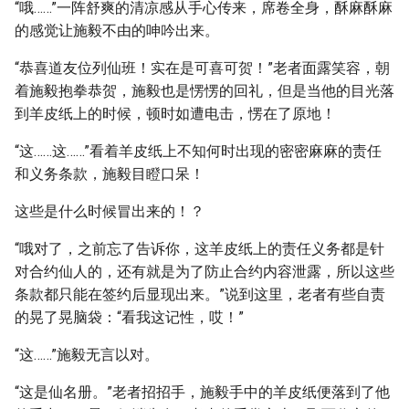
“哦……”一阵舒爽的清凉感从手心传来，席卷全身，酥麻酥麻
的感觉让施毅不由的呻吟出来。
“恭喜道友位列仙班！实在是可喜可贺！”老者面露笑容，朝
着施毅抱拳恭贺，施毅也是愣愣的回礼，但是当他的目光落
到羊皮纸上的时候，顿时如遭电击，愣在了原地！
“这……这……”看着羊皮纸上不知何时出现的密密麻麻的责任
和义务条款，施毅目瞪口呆！
这些是什么时候冒出来的！？
“哦对了，之前忘了告诉你，这羊皮纸上的责任义务都是针
对合约仙人的，还有就是为了防止合约内容泄露，所以这些
条款都只能在签约后显现出来。”说到这里，老者有些自责
的晃了晃脑袋：“看我这记性，哎！”
“这……”施毅无言以对。
“这是仙名册。”老者招招手，施毅手中的羊皮纸便落到了他