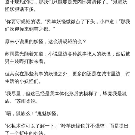
遵守规矩的话，那我们只能够是先内部肃清你了。”鬼魅妖
怪妖狠话不多。
“你要守规矩的话。”羚羊妖怪微微点了下头，小声道：“那我
们欢迎你来到芸之都。”
原来小说里的妖怪，这么讲规矩的么？
苏雨柔光顾着知道，小说里边各种惹事吃人的妖怪，然后被
男主装哔打脸来着。
但其实在那些惹事的妖怪之外，更多的还是在城市里边，讨
生活的小妖怪们。
“我尽量，但这已经是我本体化形后的模样了，毕竟我是狐
族。”苏雨柔说。
“唔，狐族么！”鬼魅妖怪。
“化妆术你可以了解一下。”羚羊妖怪也并不强求，而是提出
了一个折中的办法。