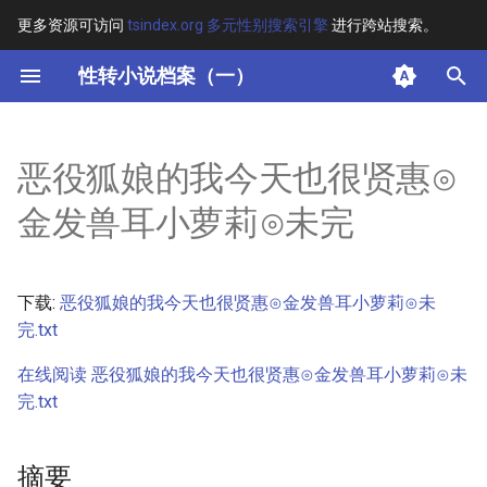
更多资源可访问
tsindex.org 多元性别搜索引擎
进行跨站搜索。
键
性转小说档案（一）
入
摘要
以
恶役狐娘的我今天也很贤惠⊙
开
其他信息 [Processed Page
金发兽耳小萝莉⊙未完
Metadata]
始
搜
正文
下载:
恶役狐娘的我今天也很贤惠⊙金发兽耳小萝莉⊙未
索
完.txt
在线阅读 恶役狐娘的我今天也很贤惠⊙金发兽耳小萝莉⊙未
完.txt
摘要