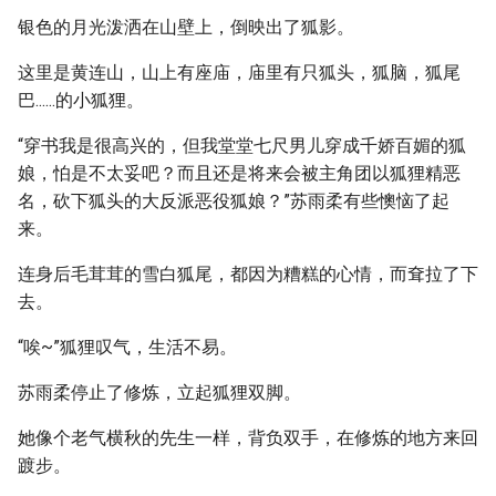
银色的月光泼洒在山壁上，倒映出了狐影。
这里是黄连山，山上有座庙，庙里有只狐头，狐脑，狐尾
巴......的小狐狸。
“穿书我是很高兴的，但我堂堂七尺男儿穿成千娇百媚的狐
娘，怕是不太妥吧？而且还是将来会被主角团以狐狸精恶
名，砍下狐头的大反派恶役狐娘？”苏雨柔有些懊恼了起
来。
连身后毛茸茸的雪白狐尾，都因为糟糕的心情，而耷拉了下
去。
“唉~”狐狸叹气，生活不易。
苏雨柔停止了修炼，立起狐狸双脚。
她像个老气横秋的先生一样，背负双手，在修炼的地方来回
踱步。