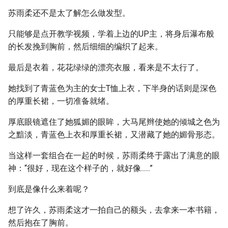
苏雨柔还不是太了解怎么做发型。
只能够是点开教学视频，学着上边的UP主，将身后瀑布般
的长发挽到胸前，然后细细的编织了起来。
最后是衣着，花花绿绿的漂亮衣服，看来是不太行了。
她找到了青蓝色为主的女士T恤上衣，下半身的话则是深色
的厚重长裙，一切准备就绪。
厚底眼镜遮住了她狐媚的眼眸，大马尾辫使她的倾城之色为
之黯淡，青蓝色上衣和厚重长裙，又潜藏了她的媚骨形态。
当这样一套组合在一起的时候，苏雨柔终于露出了满意的眼
神：“很好，现在这个样子的，就好像......”
到底是像什么来着呢？
想了许久，苏雨柔这才一拍自己的额头，去拿来一本书籍，
然后抱在了胸前。