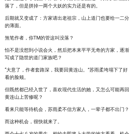
落了，但是拼掉一两个大妖的实力还是有的。
后期就又变成了：方家请出老祖宗，山上道门也要给一二分
的薄面。
煞笔作者，你TM的管这叫没落？
怕不是没想到小说会火，然后把本来平平无奇的方家，逐渐
写成了隐世的道门家族吧？
“大意了，作者套路深，我要回黄连山。”苏雨柔垮塌下了好
看的脸颊。
但既然都已经入世了，喜欢现代生活的她，又怎么可能再回
黄连山上苦修呢？
看来只能等待机会，苏雨柔不信方家人，一辈子都不出门？
而这种机会，很快就来了。
两个十七八岁的男生，相约去即将上大学的地方看看，机会