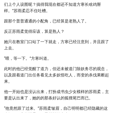
们上个人设图呢？搞得我现在都还不知道方寒长啥鸡掰
样。”苏雨柔忍不住吐槽。
跟那个普普通通的小配角，已经算是老熟人了。
反正苏雨柔觉得应该，算是熟人？
她只在教室门口站了一下就走，方寒已经注意到，并且跟了
上去。
“喂，等一下。”方寒叫道。
此时的他已经觉醒了道力，但还未被道门除妖务尽的观念，
以及跟着道门出任务看见太多妖怪吃人，而变的杀伐果断起
来。
他一开始也是没认出来，打扮成书虫少女模样的苏雨柔，主
要是认出来了，她的的那条好认的狐狸尾巴而已。
“他竟然跟了过来。”苏雨柔皱眉，自己明明都已经隐藏的这