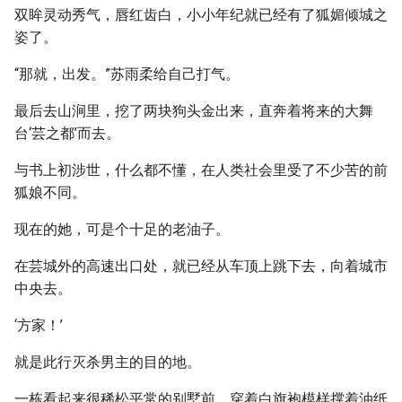
双眸灵动秀气，唇红齿白，小小年纪就已经有了狐媚倾城之
姿了。
“那就，出发。”苏雨柔给自己打气。
最后去山涧里，挖了两块狗头金出来，直奔着将来的大舞
台‘芸之都’而去。
与书上初涉世，什么都不懂，在人类社会里受了不少苦的前
狐娘不同。
现在的她，可是个十足的老油子。
在芸城外的高速出口处，就已经从车顶上跳下去，向着城市
中央去。
‘方家！’
就是此行灭杀男主的目的地。
一栋看起来很稀松平常的别墅前，穿着白旗袍模样撑着油纸