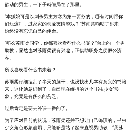
欲动的男生，一下子就僵局在了那里。
“本狐娘可是以刺杀男主方寒为第一要务的，哪有时间跟你
们玩这种，过家家的恋爱友情游戏？”苏雨柔嘀咕了起来，
始终没有忘记自己的使命。
“那么苏雨柔同学，你都喜欢看些什么书呢？”台上的一个男
助教，显然也对苏雨柔很有兴趣，正借助职务之便假公济
私。
所以喜欢看什么书来着？
苏雨柔仔细搜刮了半天的脑干，也没找出几本有意义的书籍
来，这让她意识到了，自己现在维持的这个‘书虫少女’形
象，究竟是有多么的贫乏。
过后肯定是要去补课一番的了。
为了应对目前的状况，苏雨柔还并不想让自己饰演的，书虫
少女角色形象崩塌，只能够是站了起来直视男助教：“我苏