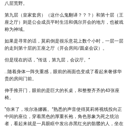
八层荒野。
第九层（皇家套房）（这什么鬼翻译？？？）和第十层（王
座之厅）则是公会成员平时生活和偶尔开会的地方，也被戏
称为神域。
如果是寻常的话，莫莉倒是很乐意花上数个小时，一层一层
的走到第十层的王座之厅（开会房间/圆桌会议）。
但是现在的话，“传送，第九层，会议厅。”
…随着身体一阵失重感，眼前的画面也变成了看起来奢侈华
贵的房间门前。
伸手推开门，眼前的是巨大的长桌，和整整齐齐的43张座
椅。
“你来了，埃尔洛娜酱。”熟悉的声音使得莫莉将视线投向正
中间的座位，穿着黑色的厚重长袍，角色形象为死之统治
者，看起来就是一具眼眶中发出赤黑红光的骷髅的人，坐在