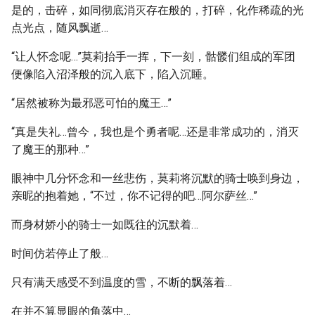
是的，击碎，如同彻底消灭存在般的，打碎，化作稀疏的光
点光点，随风飘逝…
“让人怀念呢…”莫莉抬手一挥，下一刻，骷髅们组成的军团
便像陷入沼泽般的沉入底下，陷入沉睡。
“居然被称为最邪恶可怕的魔王…”
“真是失礼…曾今，我也是个勇者呢…还是非常成功的，消灭
了魔王的那种…”
眼神中几分怀念和一丝悲伤，莫莉将沉默的骑士唤到身边，
亲昵的抱着她，“不过，你不记得的吧…阿尔萨丝…”
而身材娇小的骑士一如既往的沉默着…
时间仿若停止了般…
只有满天感受不到温度的雪，不断的飘落着…
在并不算显眼的角落中…