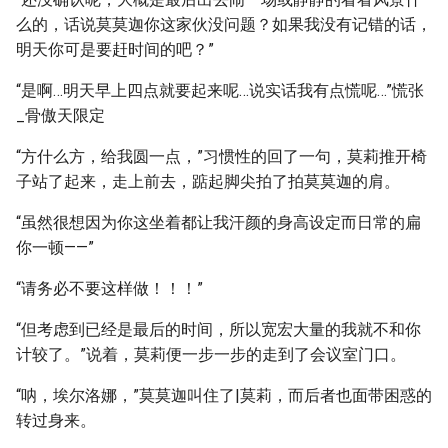
么的，话说莫莫迦你这家伙没问题？如果我没有记错的话，
明天你可是要赶时间的吧？”
“是啊…明天早上四点就要起来呢…说实话我有点慌呢…”慌张
_骨傲天限定
“方什么方，给我圆一点，”习惯性的回了一句，莫莉推开椅
子站了起来，走上前去，踮起脚尖拍了拍莫莫迦的肩。
“虽然很想因为你这坐着都让我汗颜的身高设定而日常的扁
你一顿——”
“请务必不要这样做！！！”
“但考虑到已经是最后的时间，所以宽宏大量的我就不和你
计较了。”说着，莫莉便一步一步的走到了会议室门口。
“呐，埃尔洛娜，”莫莫迦叫住了|莫莉，而后者也面带困惑的
转过身来。