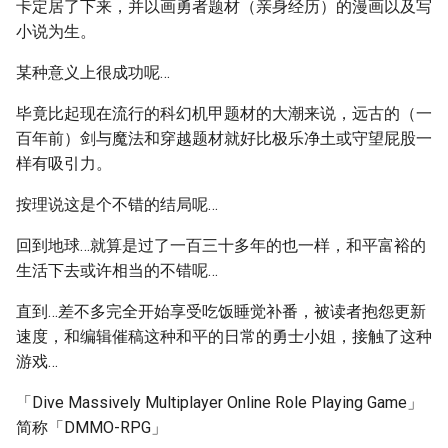
卡定居了下来，并以画勇者题材（亲身经历）的漫画以及写
小说为生。
某种意义上很成功呢…
毕竟比起现在流行的科幻机甲题材的大潮来说，远古的（一
百年前）剑与魔法和穿越题材就好比极乐净土或守望屁股一
样有吸引力。
按理说这是个不错的结局呢…
回到地球…就算是过了一百三十多年的也一样，和平富裕的
生活下去或许相当的不错呢…
直到…差不多完全开始享受吃饭睡觉补番，被读者抱怨更新
速度，和编辑催稿这种和平的日常的勇士小姐，接触了这种
游戏…
「Dive Massively Multiplayer Online Role Playing Game」
简称「DMMO-RPG」