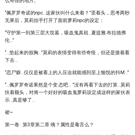
么奇怪的地方。
“佩罗罗奇诺的npc…这家伙叫什么来着？”歪着头，思考两秒
无果后，莫莉抬手打开了面前萝莉npc的设定：
“守护第一到第三层大坟墓，吸血鬼真祖…夏提雅.布拉德弗
伦…”
“…垫起来的假胸…”莫莉的表情变得有些奇怪，但还是接着看
下去…
“恋尸癖…仅仅是被看上的人压迫就能感到至上愉悦的抖M…”
“…佩罗罗奇诺果然是个变.态吧… ”没有再看下去的打算…莫莉
扶着额头，对将一个好好的吸血鬼萝莉设定成这样的家伙表
示…真是够了…
裙~
第一卷 : 第3章第二章 咦？属性是毒舌么？