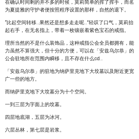
在确认时间剩的并不多的时候，莫莉简单的挥了挥手，而名
为夏提雅的守护者便按照程序设置的那样，自然的退下。
“比起空间转移…果然还是想多走走呢…”轻叹了口气，莫莉抬
起右手，在无名指上，带着一枚镶嵌着紫色宝石的戒指。
理所当然的不是什么装饰品，这种戒指公会全员都拥有，能
力虽然不算强大，但十分的方便，可以在「安兹乌尔恭」的
公会驻地所在范围内瞬移，且不存在什么cd…
「安兹乌尔恭」的驻地为纳萨里克地下大坟墓以及附近更宽
广一些的地方。
而纳萨里克地下大坟墓分为十个空间。
一到三层为字面上的坟墓。
四层地底湖，五层为冰河。
六层丛林，第七层是岩浆。