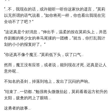
“…不，我现在的话，或许能听一听你这家伙的遗言，”莫莉
以无所谓的语气说着，“如你将死一样，你也看出我现在完
全动不了了吧？”
“这还真是个好消息，”伸出手，温柔的按在莫莉头上，并恶
作剧般的将少女的单马尾揉的一团糟，“就当，你打乱我计
划的小小的报复好了。”
“你还真不像个魔王…”莫莉低下头，叹了口气…
然而，魔王没有应答，或者说，能到现在才死…还真是让人
意外呢…
不知名的圣剑，掉落到地上，发出了沉闷的声响。
“结束了…一切都…”勉强将头微微抬起，莫莉看着远方初升的
太阳，疲惫的闭上了眼睛…
这勇者的故事…