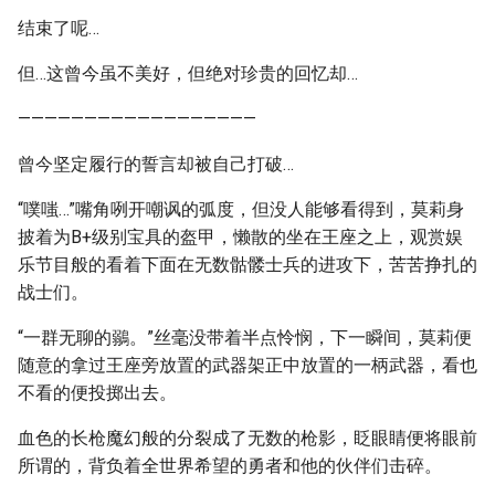
结束了呢…
但…这曾今虽不美好，但绝对珍贵的回忆却…
——————————————————
曾今坚定履行的誓言却被自己打破…
“噗嗤…”嘴角咧开嘲讽的弧度，但没人能够看得到，莫莉身
披着为B+级别宝具的盔甲，懒散的坐在王座之上，观赏娱
乐节目般的看着下面在无数骷髅士兵的进攻下，苦苦挣扎的
战士们。
“一群无聊的鶸。”丝毫没带着半点怜悯，下一瞬间，莫莉便
随意的拿过王座旁放置的武器架正中放置的一柄武器，看也
不看的便投掷出去。
血色的长枪魔幻般的分裂成了无数的枪影，眨眼睛便将眼前
所谓的，背负着全世界希望的勇者和他的伙伴们击碎。