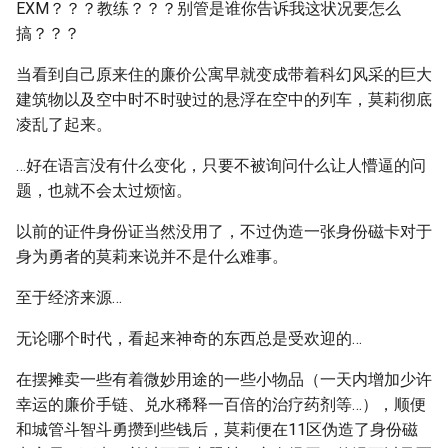
EXM？？？教练？？？别管是谁你告诉我这状况要怎么
搞？？？
当看到自己原来住的廉价公寓早就变成带着科幻风采的巨大
建筑物以及空中时不时驶过的悬浮在空中的列车，莫莉彻底
凌乱了起来。
…好在语言没有什么变化，只要不被询问什么让人懵逼的问
题，也就不会太过烦恼。
以前的证件身份证当然没用了，不过伪造一张身份磁卡对于
身为勇者的莫莉来说并不是什么难事。
至于经济来源…
无论哪个时代，看起来神奇的东西总是受欢迎的…
在摆摊卖一些有着微妙用途的一些小物品（一天内增加少许
幸运的廉价手链、兑水稀释一百倍的治疗药剂等…），顺便
和城管斗智斗勇攒到些钱后，莫莉便在11区伪造了身份磁