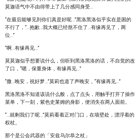
莫迦语气中不由得带上了几分感同身受…
“在最后能够见到你们真是好呢…”黑洛黑洛似乎实在是困的
不行了，“…抱歉…我大概已经熬不住了…有缘再见了，两
位…”
“啊…有缘再见…”
莫莫迦似乎想要说什么，但听到黑洛黑洛的话，不自觉的改
了口，“嗯，保重身体，有缘再见…”
“撒…晚安，祝好梦…”莫莉也道了声晚安，“有缘再见…”
黑洛黑洛不知道该说什么般，点了点头，用触手打开了操作
菜单，下一刻，紫色史莱姆的身影，便消失在两人面前。
“…就剩我们了呢…”莫莉看着正对门口，在墙壁处，漂浮着的
权杖。
那个是公会武器的「安兹乌尔恭之杖」