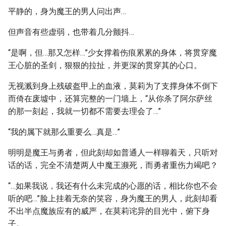
平静的，身为魔王的男人问出声…
但声音有些虚弱，也带着几分颤抖…
“是啊，但…那又怎样…”少女撑着伤痕累累的身体，将贯穿魔
王心脏的圣剑，狠狠的拉扯，并更深的贯穿其的心口。
无视溅到身上残破盔甲上的血液，莫莉为了支撑身体不倒下
而倚在废墟中，还算完整的一门墙上，“从你杀了阿尔萨丝
的那一刻起，我就一切都不需要去理会了…”
“我的属下就那么重要么…真是…”
明明是魔王与勇者，但此刻却如普通人一样聊着天，只听对
话的话，完全不清楚两人中魔王濒死，而勇者重伤力竭吧？
“…如果我说，我还有什么未完成的心愿的话，相比你也不会
听的吧…”脸上挂着无奈的笑容，身为魔王的男人，此刻却看
不出半点魔族应有的威严，在莫莉诧异的目光中，俯下身
子。