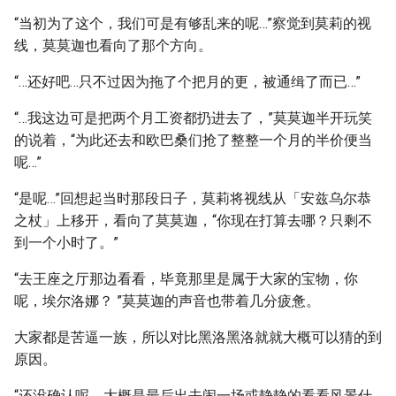
“当初为了这个，我们可是有够乱来的呢…”察觉到莫莉的视
线，莫莫迦也看向了那个方向。
“…还好吧…只不过因为拖了个把月的更，被通缉了而已…”
“…我这边可是把两个月工资都扔进去了，”莫莫迦半开玩笑
的说着，“为此还去和欧巴桑们抢了整整一个月的半价便当
呢…”
“是呢…”回想起当时那段日子，莫莉将视线从「安兹乌尔恭
之杖」上移开，看向了莫莫迦，“你现在打算去哪？只剩不
到一个小时了。”
“去王座之厅那边看看，毕竟那里是属于大家的宝物，你
呢，埃尔洛娜？ ”莫莫迦的声音也带着几分疲惫。
大家都是苦逼一族，所以对比黑洛黑洛就就大概可以猜的到
原因。
“还没确认呢，大概是最后出去闹一场或静静的看看风景什