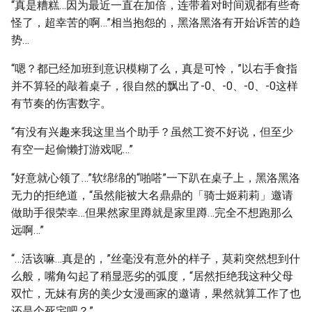
“真是糟糕…因为最近一直在加倍，连带着对时间观都有些奇
怪了，超幸苦的啊…”相当抱怨的，黑洛黑洛有开始诉苦的趋
势…
“嗯？都已经加班到意识模糊了么，真是可怜，”以右手食指
并不算轻的敲着桌子，很自然的飘出了-0、-0、-0、-0这样
有节奏的伤害数字。
“有没有兴趣来我这里当个助手？虽然工资不好说，但至少
有空一起偷懒打游戏呢…”
“好意就心领了…”软绵绵的“啪嗒”一下趴在桌子上，黑洛黑洛
无力的拒绝道，“虽然能被大名鼎鼎的「骑士姬莉莉」邀请
做助手很荣幸…但果然家里蹲就是家里蹲…完全不想跑那么
远啊…”
“…活该嘛…真是的，”丝毫没有意外的样子，莫莉突然想到什
么般，嘴角勾起了稍显恶劣的弧度，“居然拒绝我这种父母
双忙，无妹有房的美少女漫画家的邀请，果然就算工作了也
还是个死宅吧？”