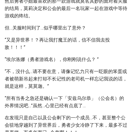
然后勇者小姐最喜欢的那一款游戏就莫名其妙的面对着关服
的结局，莫莉决定和公会的最后一名玩家一起在游戏中等待
游戏的终结。
但…关服时间到了…似乎哪里出了意外？
“又是异世界！？再让我打魔王的话，信不信我去投
敌！！！”
“埃尔洛娜（勇者游戏名），你刚刚说什么？ ”
“不，没什么…请不要在意，请像记忆力只有一眨眼的笨蛋或
者被萌新吊起来打却不长记性的老司机一样忘记我说的话，
就是这样，莫莫迦。”
“所有当务之急还是确认一下「安兹乌尔恭」（公会名）的
外界情况吧…”虽然…心里已经有点底了…
在发现只是自己以及公会剩下的一个成员…不，甚至整个公
会驻地穿越到了异世界后，勇者少女冷静了下来，最多不过