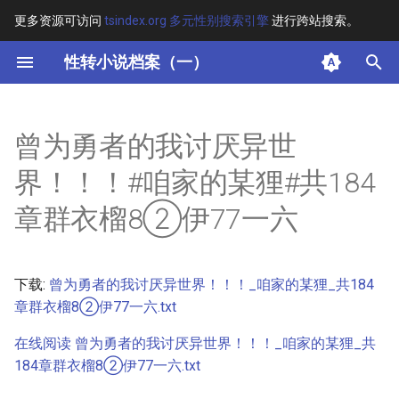
更多资源可访问
tsindex.org 多元性别搜索引擎
进行跨站搜索。
键
性转小说档案（一）
入
摘要
以
曾为勇者的我讨厌异世
开
其他信息 [Processed Page
界！！！#咱家的某狸#共184
Metadata]
始
章群衣榴8②伊77一六
搜
正文
索
下载:
曾为勇者的我讨厌异世界！！！_咱家的某狸_共184
章群衣榴8②伊77一六.txt
在线阅读 曾为勇者的我讨厌异世界！！！_咱家的某狸_共
184章群衣榴8②伊77一六.txt