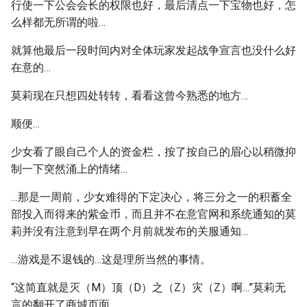
行使一下公会会长的权限也好，最后清点一下宝物也好，怎
么样都无所谓的啦…
就算他最后一段时间内对全体玩家发起战争宣言也没什么好
在意的…
莫莉现在只想四处转转，看看这曾今熟悉的地方…
顺便…
少女看了眼自己个人的资金栏，按了按自己的眉心以稍微抑
制一下突然涌上的情绪…
…那是一周前，少女难得的下定决心，将三分之一的积蓄全
部投入而得来的紫金币，而且并不在意官网和系统通知的莫
莉并没有注意到早在两个月前就发布的关服通知…
…游戏是不退钱的…这是理所当然的事情。
“这简直就是灭（M）顶（D）之（Z）灾（Z）啊…”莫莉无
言的翻开了商城页面。