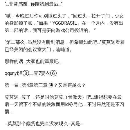
“…非常感谢…你陪我到最后…”
“嘁，今晚过后你可别睡过头了，”回过头，拉开了门，少女
的身影顿了顿，“如果「YGGDRASIL」在一个月内，没有出
第二部的话，我可是要向游戏公司投诉的。 ”
“第二部么…虽然没有听到消息，但希望如此吧…”莫莫迦看着
已经关闭的会议室大门，喃喃道。
那样的话…大家也能重聚吧…
qqunyi溜⑧二壹7妻衣⑥
第一卷 : 第4章第三章 咦？又是穿越么？
莫莫迦…算了，还是叫他莫莫（骨傲天）吧…难得想要在最
后一天留下个不错的映象而用id称号他，不过果然还是不习
惯…
…莫莫那个蠢货也完全没发现么…真是…