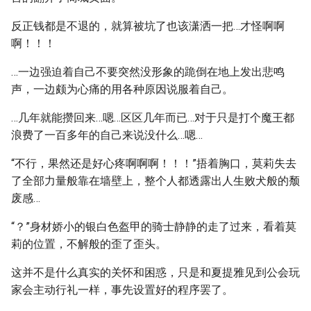
反正钱都是不退的，就算被坑了也该潇洒一把…才怪啊啊
啊！！！
…一边强迫着自己不要突然没形象的跪倒在地上发出悲鸣
声，一边颇为心痛的用各种原因说服着自己。
…几年就能攒回来…嗯…区区几年而已…对于只是打个魔王都
浪费了一百多年的自己来说没什么…嗯…
“不行，果然还是好心疼啊啊啊！！！”捂着胸口，莫莉失去
了全部力量般靠在墙壁上，整个人都透露出人生败犬般的颓
废感…
“？”身材娇小的银白色盔甲的骑士静静的走了过来，看着莫
莉的位置，不解般的歪了歪头。
这并不是什么真实的关怀和困惑，只是和夏提雅见到公会玩
家会主动行礼一样，事先设置好的程序罢了。