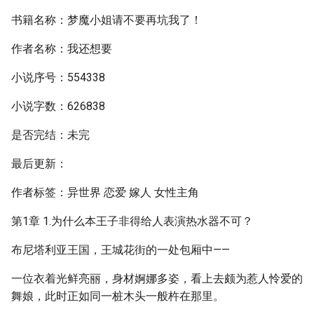
书籍名称：梦魔小姐请不要再坑我了！
作者名称：我还想要
小说序号：554338
小说字数：626838
是否完结：未完
最后更新：
作者标签：异世界 恋爱 嫁人 女性主角
第1章 1.为什么本王子非得给人表演热水器不可？
布尼塔利亚王国，王城花街的一处包厢中——
一位衣着光鲜亮丽，身材婀娜多姿，看上去颇为惹人怜爱的
舞娘，此时正如同一桩木头一般杵在那里。