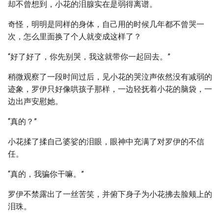
却不曾想到，小花的泪腺实在是弱得离谱。
奇怪，明明是同样的身体，自己用的时候几年都不曾哭一
次，怎么里面换了个人就变成这样了？
“好了好了，你先别哭，我这就带你一起回去。”
稍微观察了一段时间过后，见小花的哭泣声依然没有减弱的
迹象，罗伊只好像哄孩子那样，一边轻抚着小花的脑袋，一
边出声安慰她。
“真的？”
小花揉了揉自己婆娑的泪眼，眼神中充满了对罗伊的不信
任。
“真的，我骗你干嘛。”
罗伊不禁露出了一丝苦笑，并俯下身子为小花拂去脸颊上的
泪珠。