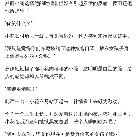
然而小花这猛烈的吐槽非但没有引起罗伊的反感，反而还把
他给逗乐了。
“你笑什么？”
小花顿时眉头一皱，直觉告诉她，这人笑起来准没啥好事。
“我只是觉得你们布尼塔利亚这种娘炮口音，放在女孩子身
上倒是意外的可爱呢。”
罗伊轻轻捏了捏小花肉嘟嘟的小脸，这明明是自己的脸，给
人的感觉却和以前截然不同。
“骂谁娘炮呢！”
此话一出，小花立马站了起来，神情看上去颇为激动。
作为一个土生土长，并深爱着这片土地的布尼塔利亚土著，
小花在听到这句地域黑发言后，整个人瞬间就炸毛了。
“我可没骂你，毕竟你现在可是货真价实的女孩子哦~”