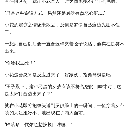
有任何区别，就连小花本人一时之间也挑不出什么毛病。
“只是这种说话方式，果然还是感觉有点恶心呢……”
小花的震惊之情还未散去，反倒是罗伊自己这边先绷不住
了。
一想到自己以后要一直像这样夹着嗓子说话，他实在是笑不
出来。
“你给我去死！”
小花这会总算是反应过来了，好家伙，指桑骂槐是吧！
“王子殿下，这种刁蛮的女孩应该不符合您的口味才对，这
是太阳打西边出来了？”
就在小花即将把拳头送到罗伊脸上的一瞬间，一位穿着女仆
装的大姐姐冷不丁地出现在了两人面前。
“哈哈哈，偶尔也想换换口味嘛。”