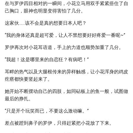
在与罗伊四目相对的一瞬间，小花立马用双手紧紧捂住了自
己胸口，眼神也明显变得害怕了几分。
这家伙……该不会是真的想要日本人吧？
“我的身体还真是超可爱，让人不禁想要好好疼爱一番呢~”
罗伊再次对小花耳语道，手上的力道也顺势加重了几分。
“我超！这是哪里来的自恋狂？有病吧！”
耳畔的热气以及大腿根传来的异样触感，让小花浑身的鸡皮
疙瘩都快要竖起来了。
她开始不断摆动自己的四肢，如同砧板上的鱼一般，试图做
最后的挣扎。
“只是开个玩笑而已，不要这么激动嘛。”
差点被蹬到鼻子的罗伊，只得赶紧把小花放了下来。