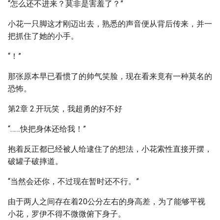
“怎么还不进来？莫非是害羞了？”
小花一只脚这才刚迈出去，熟悉的声音便从背后传来，并一
把抓住了她的小手。
“！”
那张原本早已看惯了的帅气笑脸，现在看来竟有一种莫名的
恐怖。
第2章 2.开玩笑，我超勇的好不好
“……快把身体还给我！”
抱着反正都已经被人给逮住了的想法，小花索性直接开摆，
破罐子破摔道。
“当然会还你，不过现在暂时还不行。”
由于两人之间存在着20公分左右的身高差，为了能够平视
小花，罗伊不得不微微俯下身子。