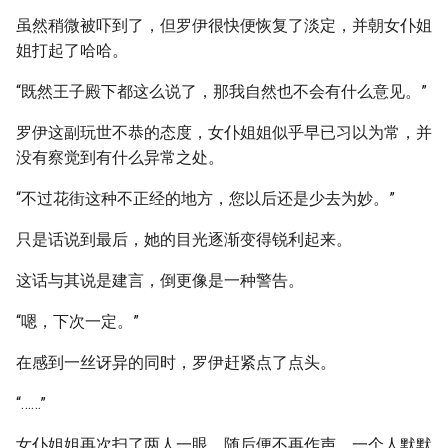
虽然稍微被吓到了，但罗伊很快便恢复了淡定，并朝女仆姐
姐打起了哈哈。
“既然王子殿下都这么说了，那我自然也不会有什么意见。”
罗伊这副玩世不恭的态度，女仆姐姐似乎早已习以为常，并
没有察觉到有什么异常之处。
“不过花街这种不正经的地方，您以后还是少去为妙。”
只是话说到最后，她的目光逐渐变得锐利起来。
这话与其说是建言，倒更像是一种警告。
“嗯，下次一定。”
在感到一丝讶异的同时，罗伊赶紧点了点头。
“……”
女仆姐姐再次扫了两人一眼，随后便不再作声，一个人默默