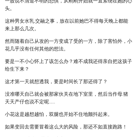
一股说不清道不明的恐惧，从刚刚开始就一直萦绕在她的心
头。
这种男女水乳.交融之事，放在以前她巴不得每天晚上都能
来上那么几次。
然而随着自己从攻的一方变成了受的一方，除了害怕外，小
花几乎没有任何其他的想法。
要是一不小心怀上了该怎么办？难不成我还得亲自把这孩子
给生下来？
这才第一天就想透我，要是时间长了那还得了？
没准哪天自己就会被那家伙关在地下室里，然后当作母.猪
天天产仔也说不定呢……
小花这是越想越怕，双腿也开始不住地颤抖起来。
如果变回去需要冒着这么大的风险，那还不如直接跑路！