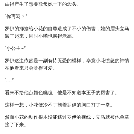
由得产生了想要欺负她一下的念头。
“你再骂？”
罗伊的揶揄给小花的自尊造成了不小的伤害，她的眉头立马
皱了起来，同时小嘴也撅得老高。
“小公主~”
罗伊这边依然是一副有恃无恐的模样，毕竟小花愤怒的神情
在他看来只会觉得可爱。
“……”
看来不给他点颜色瞧瞧，他是不知道本王子的厉害了。
这样一想，小花便冷不丁朝着罗伊的胸口打了一拳。
然而小花的动作根本没能逃过罗伊的视线，立马就被他单掌
接了下来。