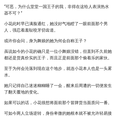
“可恶，为什么堂堂一国王子的我，非得在这给人表演热水
器不可？”
小花此时早已满脸通红，她没好气地瞪了一眼前面那个男
人，强忍着羞耻咬牙切齿道。
或许你会问，身为舞娘的她为何会自称王子？
虽说如今的小花的确只是一位小舞娘没错，但直到不久前她
都还是货真价实的王子，而且正是前面那个偷着乐的家伙。
至于为何会沦落到现在这个地步，就连小花本人也是一头雾
水。
她只记得自己迷迷糊糊睡了一会，醒来后周遭的一切便发生
了翻天覆地的变化。
如果可以的话，小花很想将面前那个冒牌货当面质问一番。
可如今两人立场逆转，身份卑微的她根本就不被允许轻易接