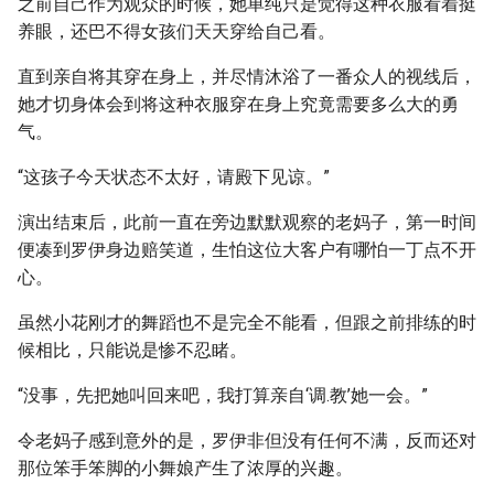
之前自己作为观众的时候，她单纯只是觉得这种衣服看着挺
养眼，还巴不得女孩们天天穿给自己看。
直到亲自将其穿在身上，并尽情沐浴了一番众人的视线后，
她才切身体会到将这种衣服穿在身上究竟需要多么大的勇
气。
“这孩子今天状态不太好，请殿下见谅。”
演出结束后，此前一直在旁边默默观察的老妈子，第一时间
便凑到罗伊身边赔笑道，生怕这位大客户有哪怕一丁点不开
心。
虽然小花刚才的舞蹈也不是完全不能看，但跟之前排练的时
候相比，只能说是惨不忍睹。
“没事，先把她叫回来吧，我打算亲自‘调.教’她一会。”
令老妈子感到意外的是，罗伊非但没有任何不满，反而还对
那位笨手笨脚的小舞娘产生了浓厚的兴趣。