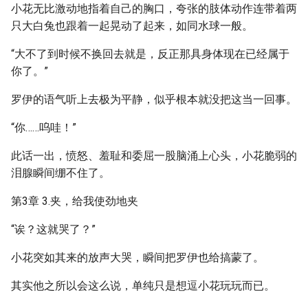
小花无比激动地指着自己的胸口，夸张的肢体动作连带着两
只大白兔也跟着一起晃动了起来，如同水球一般。
“大不了到时候不换回去就是，反正那具身体现在已经属于
你了。”
罗伊的语气听上去极为平静，似乎根本就没把这当一回事。
“你……呜哇！”
此话一出，愤怒、羞耻和委屈一股脑涌上心头，小花脆弱的
泪腺瞬间绷不住了。
第3章 3.夹，给我使劲地夹
“诶？这就哭了？”
小花突如其来的放声大哭，瞬间把罗伊也给搞蒙了。
其实他之所以会这么说，单纯只是想逗小花玩玩而已。