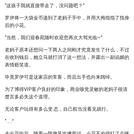
“这孩子我就直接带走了，没问题吧？”
罗伊将一大袋金币递到了老妈子手中，并用大拇指指了指身
后的小花。
“当然，我们迎春苑随时欢迎您再次大驾光临~”
老妈子原本还想问一下两人之间刚才究竟发生了什么，不过
在收到钱后，她立马就打消了这一想法，并露出一副谄媚的
表情赔笑道。
毕竟罗伊可是这家店的常客，而且出手也向来阔绰。
为了博得VIP客户良好的印象，商业嗅觉灵敏的老妈子很清
楚言多必失这个道理。
无论客户玩得有多么变.态，自己权当没看见就行。
“……”
走出花街后，随着一阵微风吹拂而过，小花不由得打了个哆