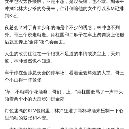
女生也没太多接触，不是不想，是没头绪，也不敢。如果林
冲摆出林大少爷的身份来，估计倒追他的女生可以从M记排
到K记。
夜总会？对于青春少年的确是个不少的诱惑，林冲也不列
外。哥三个说走就走。肖柱国和二麻子在车上匆匆换上便服
后就直奔上“金莎”夜总会而去。
人生的改变往往在一个很微不足道的事情或决定上，天知
道，林冲当然也不知道。
车子停在金莎总夜会的停车场，看着金碧辉煌的大堂。哥三
个不由得一阵紧张。
“草，不就喝个花酒嘛，哥们，上。”肖柱国低骂了一声带头
领着两个小的大踏步冲进金莎。
灯色迷漓的KTV包房里，林冲狂灌了两杯啤酒来压制一下心
里涌动的紧张和不安。