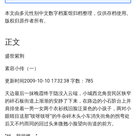
本文由多元性别中文数字档案馆归档整理，仅供存档使用。
版权归原作者所有。
正文
盛世紫荆
素容小传（一）
更新时间2009-10-10 17:32:38 字数：785
天边最后一抹晚霞终于隐没入云端，小城西北角贫民区狭窄
的碎石板街道上渐渐的安静了下来，在路边的小石阶台上并
肩排坐着一男一女两个衣衫残旧脸泛菜色的小孩子，两对小
眼睛目送那“吱呀吱呀”的牛杂碎木头小车消失街角的拐弯处
后又不约而同的回过头来微翘小脸望向街道的前方。