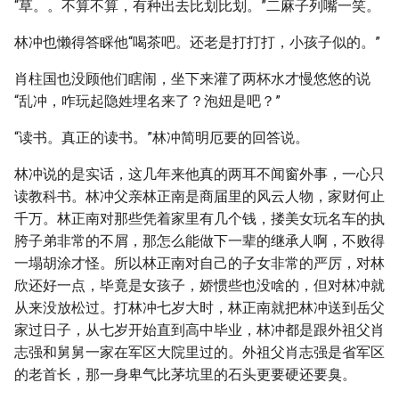
“草。。不算不算，有种出去比划比划。”二麻子列嘴一笑。
林冲也懒得答睬他“喝茶吧。还老是打打打，小孩子似的。”
肖柱国也没顾他们瞎闹，坐下来灌了两杯水才慢悠悠的说
“乱冲，咋玩起隐姓埋名来了？泡妞是吧？”
“读书。真正的读书。”林冲简明厄要的回答说。
林冲说的是实话，这几年来他真的两耳不闻窗外事，一心只
读教科书。林冲父亲林正南是商届里的风云人物，家财何止
千万。林正南对那些凭着家里有几个钱，搂美女玩名车的执
胯子弟非常的不屑，那怎么能做下一辈的继承人啊，不败得
一塌胡涂才怪。所以林正南对自己的子女非常的严厉，对林
欣还好一点，毕竟是女孩子，娇惯些也没啥的，但对林冲就
从来没放松过。打林冲七岁大时，林正南就把林冲送到岳父
家过日子，从七岁开始直到高中毕业，林冲都是跟外祖父肖
志强和舅舅一家在军区大院里过的。外祖父肖志强是省军区
的老首长，那一身卑气比茅坑里的石头更要硬还要臭。