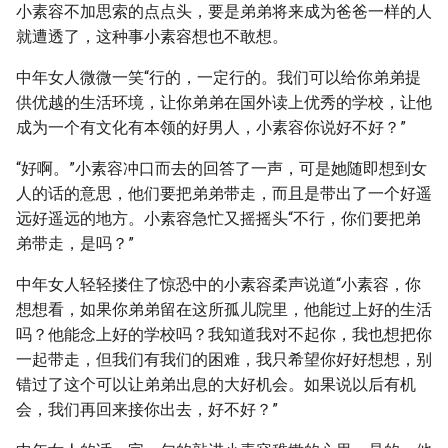
小素容不加思索的点点头，要是弟弟将来成为爸爸一样的人
就遭透了，这种事小素容想也不敢想。
中年女人微微一笑“行的，一定行的。我们可以给你弟弟提
供优越的生活环境，让你弟弟在国外读上优秀的学校，让他
成为一个有文化有本领的好男人，小素容你说好不好？”
“好啊。”小素容冲口而去的回答了一声，可是她随即想到女
人的话的意思，他们要把弟弟带走，而且是带出了一个好遥
远好遥远的地方。小素容急忙又摇摇头“不行，你们要把弟
弟带走，是吗？”
中年女人轻轻搂住了惊恐中的小素容柔声说道“小素容，你
想想看，如果你弟弟留在这所孤儿院里，他能过上好的生活
吗？他能念上好的学校吗？我知道我对不起你，我也想把你
一起带走，但我们有我们的困难，我只希望你好好想想，别
错过了这个可以让弟弟出息的大好机会。如果说以后有机
会，我们再回来接你出去，好不好？”