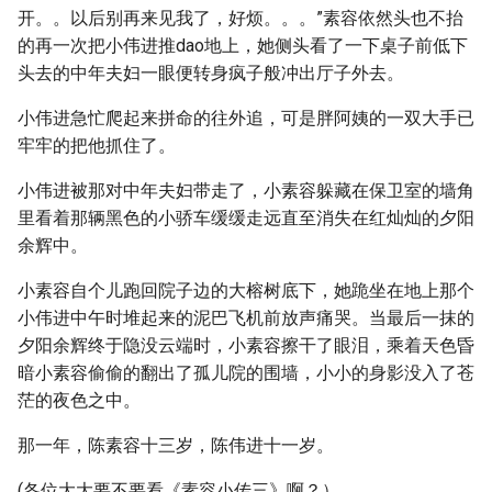
开。。以后别再来见我了，好烦。。。”素容依然头也不抬
的再一次把小伟进推dao地上，她侧头看了一下桌子前低下
头去的中年夫妇一眼便转身疯子般冲出厅子外去。
小伟进急忙爬起来拼命的往外追，可是胖阿姨的一双大手已
牢牢的把他抓住了。
小伟进被那对中年夫妇带走了，小素容躲藏在保卫室的墙角
里看着那辆黑色的小骄车缓缓走远直至消失在红灿灿的夕阳
余辉中。
小素容自个儿跑回院子边的大榕树底下，她跪坐在地上那个
小伟进中午时堆起来的泥巴飞机前放声痛哭。当最后一抹的
夕阳余辉终于隐没云端时，小素容擦干了眼泪，乘着天色昏
暗小素容偷偷的翻出了孤儿院的围墙，小小的身影没入了苍
茫的夜色之中。
那一年，陈素容十三岁，陈伟进十一岁。
(各位大大要不要看《素容小传三》啊？）