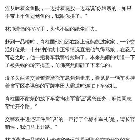
淫从眯着金鱼眼，一边揉着屁股一边骂说“你娘亲的，如果
不带上个鱼翅鲍鱼的，我跟你拼了。”
林冲潇酒的挥挥手，头也不回的绝尘而去。
赶到一品楼时，肖柱国他们还在路上玩蚂蚁过家家，一个交
通灯傻呆二十分钟的城市正常情况直把他气得骂娘，在忍无
可忍之时，他一把将车载警铃拉响了。本来热闹的街道一下
子被尖锐的玲声掩盖，仿佛突然间静了下来似的。
没多久两名交警骑着摩托车急匆匆走来，看见是一辆车头挂
着省军区参谋部的军牌丰田大霸道时连忙下车敬礼。
肖柱国不耐烦的放下车窗掏出军官证“紧急任务，麻烦同志
帮忙开个路。”
交警双手递还证件后“唆”的一声行了个标准军礼“是，请长官
稍候，我们马上开路。”
林冲透过一品楼的大玻璃窗老远就看到那台交警开路的车