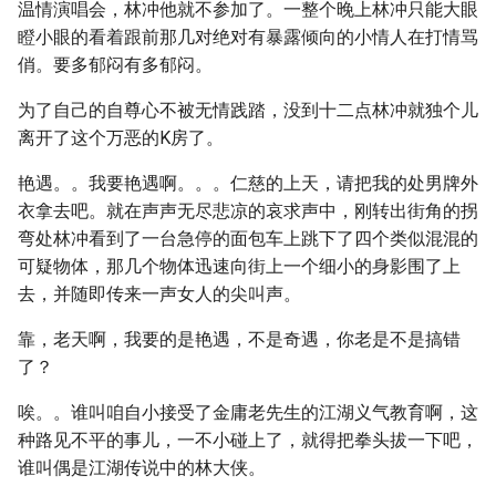
温情演唱会，林冲他就不参加了。一整个晚上林冲只能大眼
瞪小眼的看着跟前那几对绝对有暴露倾向的小情人在打情骂
俏。要多郁闷有多郁闷。
为了自己的自尊心不被无情践踏，没到十二点林冲就独个儿
离开了这个万恶的K房了。
艳遇。。我要艳遇啊。。。仁慈的上天，请把我的处男牌外
衣拿去吧。就在声声无尽悲凉的哀求声中，刚转出街角的拐
弯处林冲看到了一台急停的面包车上跳下了四个类似混混的
可疑物体，那几个物体迅速向街上一个细小的身影围了上
去，并随即传来一声女人的尖叫声。
靠，老天啊，我要的是艳遇，不是奇遇，你老是不是搞错
了？
唉。。谁叫咱自小接受了金庸老先生的江湖义气教育啊，这
种路见不平的事儿，一不小碰上了，就得把拳头拔一下吧，
谁叫偶是江湖传说中的林大侠。