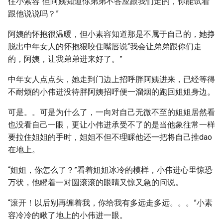
住小索容“但阿姨知道你弟弟不答应跟我们走的，你能试着
跟他说说吗？”
阿姨的怀抱很温暖，但小素容知道那是不属于自己的，她挣
脱出中年女人的怀抱狠咬住嘴唇说“我会让弟弟跟你们走
的，阿姨，让我弟弟进来好了。”
中年女人点点头，她走到门边上招呼胖阿姨进来，已经等得
不耐烦的小伟进没待胖阿姨招呼便一溜烟的跑回姐姐身边。
可是。。可是为什么了，一向对自己无微不至的姐姐居然看
也没看自己一眼，更让小伟进承受不了的是当他象往常一样
要拉住姐姐的手时，姐姐不但不理睬他还一把将自己推dao
在地上。
“姐姐，你怎么了？”看着姐姐冰冷的模样，小伟进心里惊恐
万状，他瞪着一对圆滚滚的眼睛又惊又急的问说。
“滚开！以后别再缠着我，你给我有多远走多远。。。”小素
容冷冷的瞅了地上的小伟进一眼。