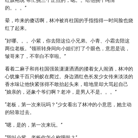
红旗袍说“帮忙挑三个正点的，嗯。。给他挑个纯情
的。。。”
晕，咋来的傻话啊，林冲被肖柱国的手指指得一时间脸也烧
红了起来。
“好哪。。。小紫，你去陪这位小兄弟。小青、小霜去陪这
两位老板。”领班转身间向小姐们打了个眼色，意思是说，
皱哥来了，不宰白不宰啦。”
看着二麻子和肖柱国强装潇潇洒洒的搂着女人闹酒，林冲的
心犹豫千百只蚂蚁在爬过。身边酒红色长发少女传来淡淡的
香水味让他快紧张得不敢抬起头来，暗地里却大骂起自己
“娘亲的，还象个爷们啊？老冲，是男人不是。。。”
“老板，第一次来玩吗？”少女看出了林冲的小意思，她主动
的轻靠过去。
“嗯，是的，第一次来玩。”
“我叫小紫，老板你怎么称呼啦？”