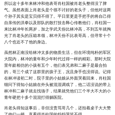
所以这十多年来林冲和他表哥肖柱国被肖老头整得没了脾
气。虽然表面上肖老头是个很不讨好的老头子，但他对这两
个孙子其实是宝贝得不得了。平日里更是手把手的将自己得
自亲传的洪拳以及部队的散打技击释心传教他们，肖柱国一
来比林冲年长两岁，加之学武天份比林冲高，不到五年就掏
光了肖老头的压箱本领，林冲天份不比表哥高，但寻常十个
八个也近不了他的身边。
虽然林正南没给林冲太多的物质生活，但在环境纯朴的军区
大院内，林冲的童年和少年时代过得一样的精彩。那时大院
里年龄相仿的小孩有五个，他们表兄弟和二麻子是最合拍
的，哥三个成了这群里的孩子王，况且身手也没得说。记得
在林冲读初二时，院子里的小姑娘从外面哭着回来，肖柱国
细问下得知小姑娘在外头被混混调戏了，他二话没说的带上
林冲和二麻子就去找场子，结果就凭他们三个半大不大的小
青年硬把十多个混混打得躺医院。
肖老头得知这事后，非但没责骂哥几个，还拍着桌子大大赞
了他们一顿，直看得肖柱国的妈妈哭笑不得。