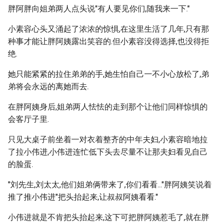
胖阿胖向姐弟两人点头说"有人要见你们,随我来一下."
小素容心头又涌起了浓浓的惊惧,在这里生活了几年,只有那
种事才能让胖阿姨露出笑容的.但小素容没得选择,也没得拒
绝.
她只能紧紧的拉住弟弟的手,她生怕自己一不小心放松了,弟
弟将会永远的离她而去.
在胖阿姨身后,姐弟两人怯怯的走到那个让他们同样惊惧的
会客厅子里.
只见大桌子前坐着一对衣着整齐的中年夫妇,小素容暗地拉
了拉小伟进,小伟进连忙低下头去尽量不让那夫妇看见自己
的脸蛋.
"刘先生,刘太太,他们姐弟俩带来了,你们看看..."胖阿姨笑说着
推了推小伟进"把头抬起来,让叔叔阿姨看看."
小伟进就是不肯把头抬起来,这下可把胖阿姨惹毛了,就在胖