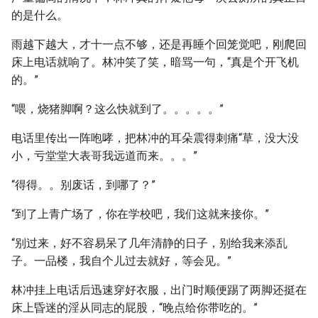
的是什么。
雨越下越大，才十一点不够，还是再睡个回笼觉吧，刚爬回
床上电话就响了。林冲笑了笑，暗骂一句，“真是个开飞机
的。”
“喂，烧猪脚啊？这么快就到了。。。。。”
电话里传出一阵咆哮，把林冲的耳朵震得刺痛“草，没大没
小，亏堂堂大表哥我远道而来。。。”
“得得。。别废话，到哪了？”
“到了上青广场了，你在学校吧，我们这就来接你。”
“别过来，好不容易呆了几年清静的日子，别给我来添乱
子。一品楼，我自个儿过去就好，等会见。”
林冲挂上电话后迅速穿好衣服，出门时顺便踢了两脚还挺在
床上昏迷的淫从同志的屁股，“晚点给你带吃的。”