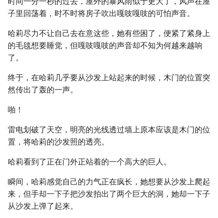
时间一分一秒的过去，屋外的暴风雨似于更大了，风声在屋
子里回荡着，时不时将房子吹出嘎吱嘎吱的可怕声音。
哈莉尽力不让自己去在意这些，她有些困了，便紧了紧身上
的毛毯想要睡觉，但嘎吱嘎吱的声音却不知为何越来越响
了。
终于，在哈莉几乎要从沙发上站起来的时候，木门的位置突
然传出了轰的一声。
啪！
雷电划破了天空，明亮的光线透过墙上原本应该是木门的位
置，将哈莉的沙发照的透亮。
哈莉看到了正在门外正站着的一个高大的巨人。
瞬间，哈莉感觉自己的力气正在疯长，她想要从沙发上爬起
来，但手却一下子把沙发拍出了两个巨大的洞，她却一下子
从沙发上弹了起来。