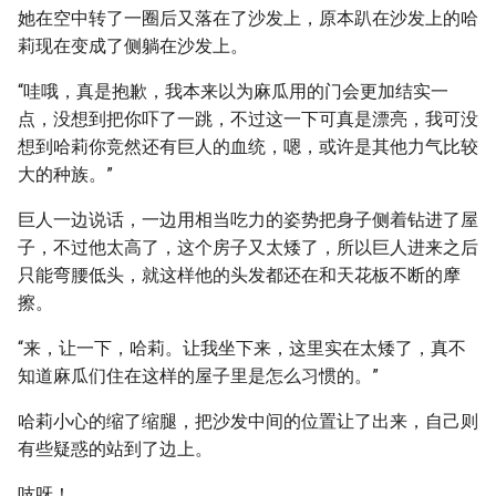
她在空中转了一圈后又落在了沙发上，原本趴在沙发上的哈
莉现在变成了侧躺在沙发上。
“哇哦，真是抱歉，我本来以为麻瓜用的门会更加结实一
点，没想到把你吓了一跳，不过这一下可真是漂亮，我可没
想到哈莉你竞然还有巨人的血统，嗯，或许是其他力气比较
大的种族。”
巨人一边说话，一边用相当吃力的姿势把身子侧着钻进了屋
子，不过他太高了，这个房子又太矮了，所以巨人进来之后
只能弯腰低头，就这样他的头发都还在和天花板不断的摩
擦。
“来，让一下，哈莉。让我坐下来，这里实在太矮了，真不
知道麻瓜们住在这样的屋子里是怎么习惯的。”
哈莉小心的缩了缩腿，把沙发中间的位置让了出来，自己则
有些疑惑的站到了边上。
吱呀！