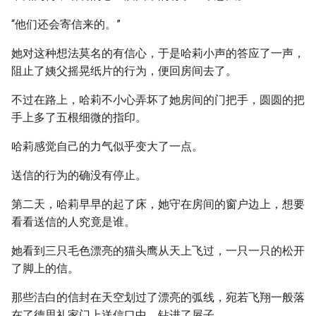
“他们还会寄信来的。”
她对这种想法莫名的有信心，于是哈莉小声的答应了一声，
阻止了姨父摇晃纸片的行为，便回房间去了。
不过在路上，哈莉不小心弄坏了她房间的门把手，圆圆的把
手上多了五根细微的指印。
哈莉感觉自己的力气似乎变大了一点。
送信的行为的确没有停止。
第二天，哈莉早早的起了床，她守在房间的窗户边上，想要
看看送信的人究竟是谁。
她看到三只毛色漂亮的猫头鹰从天上飞过，一只一只的松开
了脚上的信。
那些洁白的信封在天空划过了漂亮的弧线，宛若飞翔一般落
在了德思礼家门上送信口中，钻进了屋子。