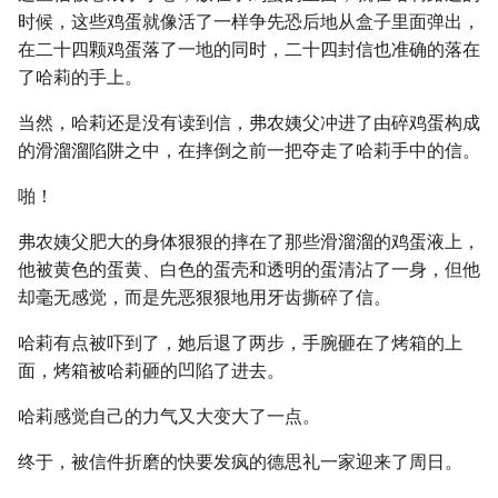
时候，这些鸡蛋就像活了一样争先恐后地从盒子里面弹出，
在二十四颗鸡蛋落了一地的同时，二十四封信也准确的落在
了哈莉的手上。
当然，哈莉还是没有读到信，弗农姨父冲进了由碎鸡蛋构成
的滑溜溜陷阱之中，在摔倒之前一把夺走了哈莉手中的信。
啪！
弗农姨父肥大的身体狠狠的摔在了那些滑溜溜的鸡蛋液上，
他被黄色的蛋黄、白色的蛋壳和透明的蛋清沾了一身，但他
却毫无感觉，而是先恶狠狠地用牙齿撕碎了信。
哈莉有点被吓到了，她后退了两步，手腕砸在了烤箱的上
面，烤箱被哈莉砸的凹陷了进去。
哈莉感觉自己的力气又大变大了一点。
终于，被信件折磨的快要发疯的德思礼一家迎来了周日。