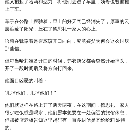
他又抱起了哈莉和达力，将他们丢进了车里，姨母也被他推
上了车。
车子在公路上疾驰着，早上的好天气已经消失了，厚重的云
层遮蔽了阳光，压在了德思礼一家人的心上。
哈莉在犹豫着是否应该开口向向，究竟姨父为何会这么讨厌
那些信。
但每当哈莉准备开口的时候，弗衣姨父都会突然开始掉头，
开了一段时间后又将方向打回来。
他面目凶恶的叫着：
“甩掉他们，甩掉他们！”
他们就这样在路上开了两天两夜，在这期间，德思礼一家人
很少吃饭或是喝水，他们愿本想要在一处偏远的旅馆休息，
但却被店老板告知这里起码有一百多封信是寄给哈莉·波特
的。