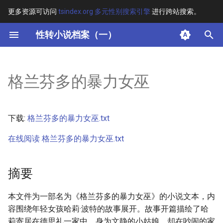
更多资源可访问
tsindex.org 多元性别搜索引擎
进行跨站搜索。
键
性转小说档案（一）
入
摘要
以
格兰芬多的暴力女巫
开
其他信息 [Processed Page
Metadata]
始
下载:
格兰芬多的暴力女巫.txt
搜
正文
在线阅读 格兰芬多的暴力女巫.txt
索
摘要
本文件为一部名为《格兰芬多的暴力女巫》的小说文本，内
容围绕年轻女孩哈莉·波特的故事展开。故事开篇描绘了哈
莉寄居在德思礼一家中，身为文静的小姑娘，却在吵闹的家