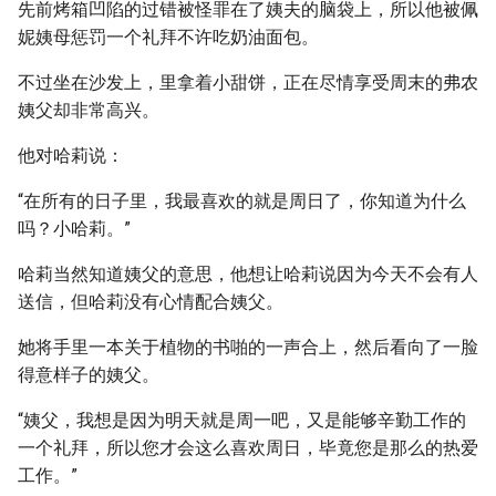
先前烤箱凹陷的过错被怪罪在了姨夫的脑袋上，所以他被佩
妮姨母惩罚一个礼拜不许吃奶油面包。
不过坐在沙发上，里拿着小甜饼，正在尽情享受周末的弗农
姨父却非常高兴。
他对哈莉说：
“在所有的日子里，我最喜欢的就是周日了，你知道为什么
吗？小哈莉。”
哈莉当然知道姨父的意思，他想让哈莉说因为今天不会有人
送信，但哈莉没有心情配合姨父。
她将手里一本关于植物的书啪的一声合上，然后看向了一脸
得意样子的姨父。
“姨父，我想是因为明天就是周一吧，又是能够辛勤工作的
一个礼拜，所以您才会这么喜欢周日，毕竟您是那么的热爱
工作。”