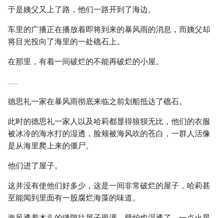
于是姨父又上了路，他们一路开到了海边。
车里的广播正在播放着即将到来的暴风雨的消息，而姨父却
将目光投向了海里的一处礁石上。
在那里，有着一间破烂的不能再破烂的小屋。
……
德思礼一家在暴风雨彻底来临之前划船抵达了礁石。
此时的德思礼一家人以及哈莉都显得狼狈无比，他们的衣服
被冰冷的海水打的湿透，脸颊被海风吹的苍白，一群人活像
是从海里爬上来的僵尸。
他们进了屋子。
这并没有使他们好多少，这是一间非常破烂的屋子，哈莉甚
至能闻到里面有一股腐烂海藻的味道。
海风透着木头的缝隙往屋子里灌，壁炉也湿透了，一点火星