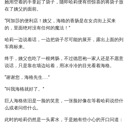
她用空着的手拿起了袋子，随即哈莉便有些惊喜的将袋子放
在了姨父的面前。
“阿加莎的便利店！姨父，海格的香肠是在女贞街上买来
的，里面绝对没有任何的魔法！”
哈莉一边说着话，一边把袋子尽可能的展开，露出上面的列
车商标来。
终于，姨父也吃了一根烤肠，不过德思袍一家人还是不愿意
说话，只是靠在墙边站着，用冰冷冷的目光看着海格。
“谢谢您，海格先生……”
“叫我海格就好了。”
巨人海格依旧是一脸的笑意，一张脸好像在等着哈莉说些什
么或者问些什么。
此时的哈莉仍然是一头雾水，于是她有些小心的开口问道：