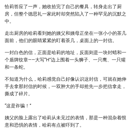
恰莉答应了一声，她收拾完了自己的餐具，转身走出了厨
房，但整个德思礼一家此时却突然陷入了一种罕见的沉默之
中。
走出厨房的哈莉看到她的姨父和姨母正坐在一张小小的茶几
面前，他们的眼睛紧紧的盯着茶几，桌面上的一封信。
一封白色的信，正面是哈莉的地址，反面则是一块封蜡和一
个盾牌纹章——大写“H”边上围着一头狮子、一只鹰、一只獾
和一条蛇。
不知道为什么，哈莉感觉自己好像认识这封信，可就在她伸
手去拿那封信的时候，一双肿大的手却抢先一步把信拿走，
撕成了碎片。
“这是诈骗！”
姨父的脸上露出了哈莉从未见过的表情，那是一种混杂着恨
意和恐惧的表情，哈莉有点被吓到了。