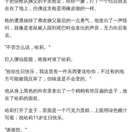
子把猎枪从姨父的手里抢走，轻轻一撅，打了一个结后就丢
在在了地上，仿佛这支枪是用橡皮做的一样。
枪的遭遇抽掉了弗农姨父最后的一点勇气，他发出了一声怪
叫，就像是老鼠被人踩到尾巴时会发出的声音，无力向后靠
去。
“不管怎么说，哈莉。”
巨人挪动屁股，将脸对准了哈莉。
“祝你生日快乐，我这里有一件东西要送给你，不过有的地
方可能被我压坏了，但味道是不会变的。”
他从身上黑色的外衣里拿出了一个稍稍有些压扁的盒子，放
在了哈莉的面前。
哈莉打开了盒子，里面是一个巧克力蛋糕，上面用绿色糖汁
写着：祝哈莉11岁生日快乐。
“谢谢您。”