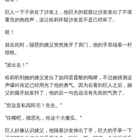
巨人一下子坐在了沙发上，他巨大的屁股让沙发发出了不堪
重负的抱怨声，这让哈莉怀疑沙发是不是己经坏了。
哐！
就在此时，隔壁的姨父突然推开了房门，他的手里端着一杆
猎枪。
“滚出去！”
哈莉听到她的姨父发出了如同雷霆般的咆哮，不过她猜测这
声嚎叫肯定已经用光了他的勇气。因为在看到巨人之后，姨
父的腿开始发抖了，他的后一句也远没有先前的气势了。
“您这是私闯民宅！先生。”
“住嘴吧，德思礼，你这个大傻瓜。”
巨人好像认识姨父，他隔着沙发伸出了手，巨大的手掌一下