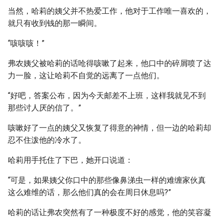
当然，哈莉的姨父并不热爱工作，他对于工作唯一喜欢的，
就只有收到钱的那一瞬间。
“咳咳咳！”
弗农姨父被哈莉的话呛得咳嗽了起来，他口中的碎屑喷了达
力一脸，这让哈莉不自觉的远离了一点他们。
“好吧，答案公布，因为今天邮差不上班，这样我就见不到
那些讨人厌的信了。”
咳嗽好了一点的姨父又恢复了得意的神情，但一边的哈莉却
忍不住泼他的冷水了。
哈莉用手托住了下巴，她开口说道：
“可是，如果姨父你口中的那些像鼻涕虫一样的难缠家伙真
这么难维的话，那么他们真的会在周日休息吗?”
哈莉的话让弗农突然有了一种极度不好的感觉，他的笑容凝