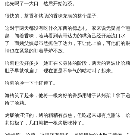
他先喝了一大口，然后开始泡茶。
很快的，茶香和烤肠的香味充满的整个屋子。
这对于两天都没有吃什么东西的德思礼一家来说无疑是个煎
熬，闻着香味，哈莉看到表哥达力的嘴角己经开始流口水
了，而姨父姨母虽然抓住了达力，不让他上前，可他们的眼
睛也在紧紧的盯着壁炉不放。
哈莉也没好多少，她正在长身体的阶段，两天的奔波让哈莉
肚子早就饿扁了，现在更是不争气的咕咕叫了起来。
哈莉的脸一下子红透了。
海格笑了起来，他将一根烤好的香肠用钳子从烤架上拿下递
给了哈莉。
烤肠油汪汪的，烤的稍稍有点焦，但吃起来却有点甜味，哈
莉饿极了，几口就把一根烤肠吃掉了。