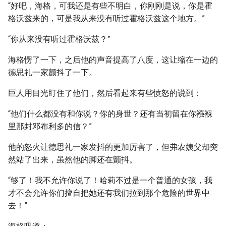
“好吧，海格，可我还是有些不明白，你刚刚是说，你是霍
格沃兹来的，可是我从来没有听过霍格沃兹这个地方。”
“你从来没有听过霍格沃茲？”
海格愣了一下，之后他的声音提高了八度，这让缩在一边的
德思礼一家颤抖了一下。
巨人用目光盯住了他们，然后看起来有些愤怒的说到：
“他们什么都没有和你说？你的身世？还有当初留在你襁褓
里那封邓布利多的信？”
他的怒火让德思礼一家发抖的更加厉害了，但弗农姨父却突
然站了出来，虽然他的脚还在颤抖。
“够了！我不允许你说了！哈莉不过是一个普通的女孩，我
才不会允许你们擅自把她还有我们拉到那个危险的世界中
去！”