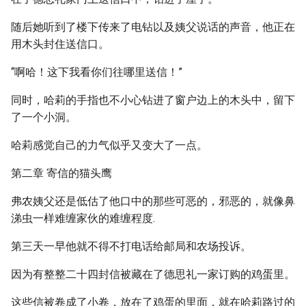
随后她听到了楼下传来了电钻以及姨父说话的声音，他正在
用木头封住送信口。
“啊哈！这下我看你们往哪里送信！”
同时，哈莉的手指也不小心钻进了窗户边上的木头中，留下
了一个小洞。
哈莉感觉自己的力气似乎又变大了一点。
第二章 寄信的猫头鹰
弗农姨父还是低估了他口中的那些可恶的，邪恶的，就像鼻
涕虫一样难缠家伙的难缠程度.
第三天一早他就不得不打电话给邮局和农场投诉。
因为有整整二十四封信被藏在了德思礼一家订购的鸡蛋里。
这些信被卷成了小卷，放在了鸡蛋的里面，就在哈莉路过的