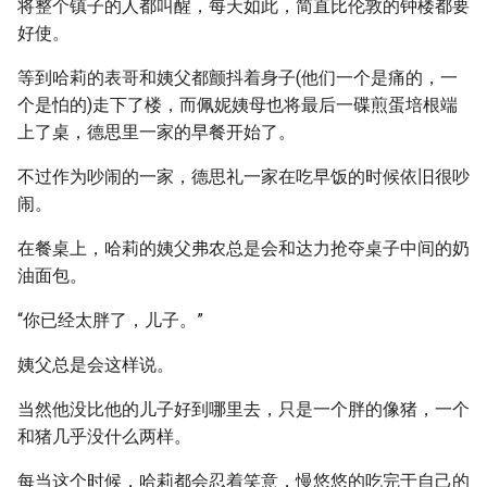
将整个镇子的人都叫醒，每天如此，简直比伦敦的钟楼都要
好使。
等到哈莉的表哥和姨父都颤抖着身子(他们一个是痛的，一
个是怕的)走下了楼，而佩妮姨母也将最后一碟煎蛋培根端
上了桌，德思里一家的早餐开始了。
不过作为吵闹的一家，德思礼一家在吃早饭的时候依旧很吵
闹。
在餐桌上，哈莉的姨父弗农总是会和达力抢夺桌子中间的奶
油面包。
“你已经太胖了，儿子。”
姨父总是会这样说。
当然他没比他的儿子好到哪里去，只是一个胖的像猪，一个
和猪几乎没什么两样。
每当这个时候，哈莉都会忍着笑意，慢悠悠的吃完于自己的