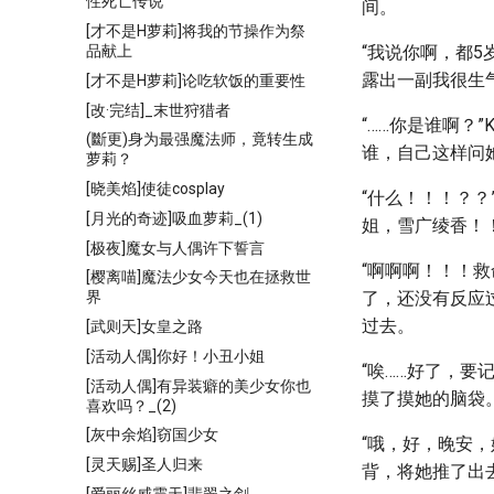
性死亡传说
间。
[才不是H萝莉]将我的节操作为祭
品献上
“我说你啊，都
露出一副我很生
[才不是H萝莉]论吃软饭的重要性
[改·完结]_末世狩猎者
“……你是谁啊？
(斷更)身为最强魔法师，竟转生成
谁，自己这样问
萝莉？
[晓美焰]使徒cosplay
“什么！！！？？
[月光的奇迹]吸血萝莉_(1)
姐，雪广绫香！
[极夜]魔女与人偶许下誓言
“啊啊啊！！！
[樱离喵]魔法少女今天也在拯救世
了，还没有反应
界
过去。
[武则天]女皇之路
[活动人偶]你好！小丑小姐
“唉……好了，
[活动人偶]有异装癖的美少女你也
摸了摸她的脑袋
喜欢吗？_(2)
[灰中余焰]窃国少女
“哦，好，晚安，
[灵天赐]圣人归来
背，将她推了出
[爱丽丝威震天]翡翠之剑