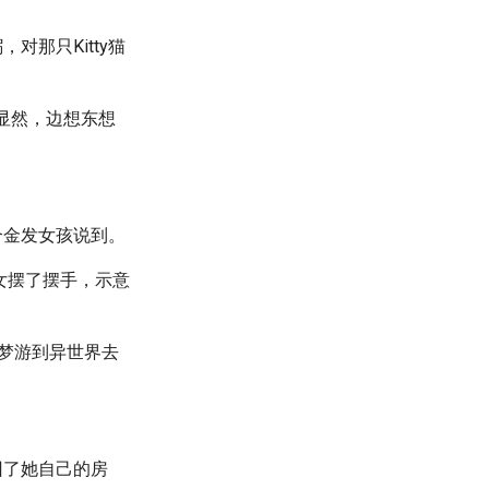
那只Kitty猫
很显然，边想东想
个金发女孩说到。
少女摆了摆手，示意
梦游到异世界去
回了她自己的房