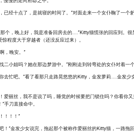
毕，慢慢的走向府邸之中。
，已经十点了，是就寝的时间了。”对面走来一个女仆鞠了一个躬，对
…那个，晚上好，我是准备回房去的……”Kitty猫慌张的回应到。
受惊程度大于穿越者（还没反应过来）。
“啊啊，晚安。”
你找二小姐吗？她在那边梦游中。”刚刚走到转弯处的女仆对着一
你去忙吧。”看了看那只走路晃悠悠的Kitty，金发萝莉……金发
！！爱丽丝，我不是说了吗，睡觉的时候要把门锁住吗？你看你又
！”手刀直接命中。
！！！！”
吧！”金发少女说完，拖起那个被称作爱丽丝的Kitty猫，一路拖