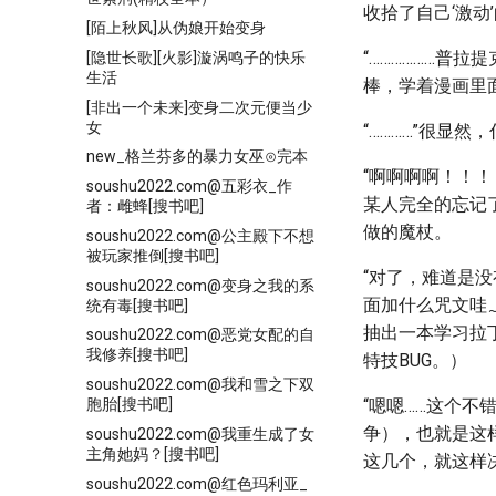
收拾了自己‘激
[陌上秋风]从伪娘开始变身
“………………普
[隐世长歌][火影]漩涡鸣子的快乐
生活
棒，学着漫画里
[非出一个未来]变身二次元便当少
女
“…………”很显
new_格兰芬多的暴力女巫⊙完本
“啊啊啊啊！！
soushu2022.com@五彩衣_作
某人完全的忘记
者：雌蜂[搜书吧]
做的魔杖。
soushu2022.com@公主殿下不想
被玩家推倒[搜书吧]
“对了，难道是
soushu2022.com@变身之我的系
面加什么咒文哇
统有毒[搜书吧]
抽出一本学习拉
soushu2022.com@恶党女配的自
我修养[搜书吧]
特技BUG。）
soushu2022.com@我和雪之下双
胞胎[搜书吧]
“嗯嗯……这个不
争），也就是这
soushu2022.com@我重生成了女
主角她妈？[搜书吧]
这几个，就这样
soushu2022.com@红色玛利亚_