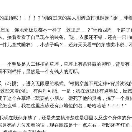
我的屋顶呢！！！！？”刚醒过来的某人用鲤鱼打挺翻身而起，冲
是屋顶，连地壳板块都不一样了，这里是……？”环顾四周，平静了自
。接着看看了自己现在的装备。“嗯，衣服还不错，还有一只HeloKi
一件儿童式睡衣），小孩子吗？，还好天天看**的穿越类小说，
，一个明显是人工移植的草坪，草坪上有条轻微的脚印，背后有
看不到栏杆，显然是一个有钱人的府邸。
朵（习惯），进入无限思维模式。“根据穿越不死定律+背后浅浅
，这些来看的话，有两种可能、一是：我在这里还有点地位，应
死了这个在草坪上玩耍的小朋友，砸死了他的灵魂，拣了一个身体
管怎么样，我在这里应该还有点地位的啦，哈哈哈哈！！！！”
，我现在既然穿越了，还是先去搞清楚这是哪里以及这个身体的身
据月亮的方位来看的话，现在应该是十一点左右，府邸还有灯光