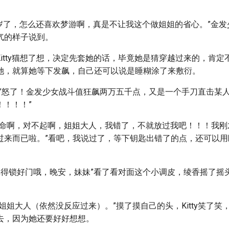
5岁了，怎么还喜欢梦游啊，真是不让我这个做姐姐的省心。”金
气的样子说到。
”Kitty猫想了想，决定先套她的话，毕竟她是猜穿越过来的，肯
她，就算她等下发飙，自己还可以说是睡糊涂了来敷衍。
”怒了！金发少女战斗值狂飙两万五千点，又是一个手刀直击某人
！！！！”
救命啊，对不起啊，姐姐大人，我错了，不就放过我吧！！！我刚
过来而已啦。”看吧，我说过了，等下钥匙出错了的点，还可以用
要记得锁好门哦，晚安，妹妹”看了看对面这个小调皮，绫香摇了摇
。
姐姐大人（依然没反应过来）。”摸了摸自己的头，Kitty笑了笑
去，因为她还要好好想想。