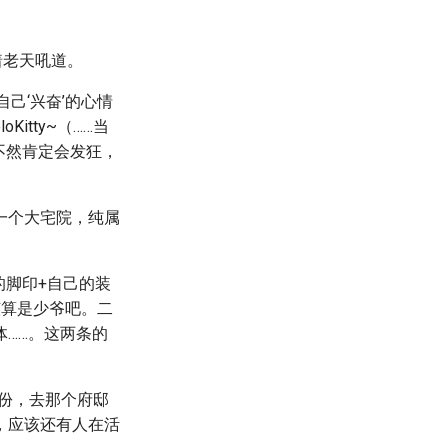
着老天吼道。
己‘兴奋’的心情
tty~（……当
不然肯定会发狂，
一个大宅院，纯属
的脚印+自己的装
该算是少爷吧。二
……。这两条的
份，去那个府邸
，应该还有人在活