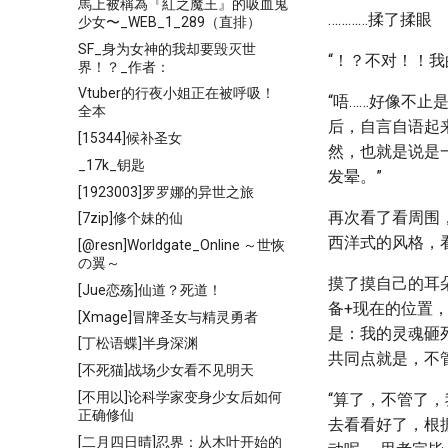
馬上被稱為『紅之魔王』的吸血鬼
…………揉了揉眼
少女〜_WEB_1_289（直排）
SF_身为女神的我却要毁灭世
“！？不对！！
界！？_作者：
Vtuber的行夜小姐正在被呼吸！
“唔……好像不止
全本
后，自言自语起来
[15344]候补圣女
然，也就是说是
_17k_钥匙
发晕。”
[1923003]罗罗娜的异世之旅
再次看了看周围
[7zip]修个妹的仙
西洋式的风格，
[@resn]Worldgate_Online ～世恢
の翼～
摸了摸自己的耳
[Jue恋殇]仙道？死道！
备+现在的位置
[Xmage]冒牌圣女与精灵勇者
是：我的灵魂砸
[丁松语蝶]半身深渊
共同点就是，不
[不死猫]战场少女看不见明天
[不用以]论科学家变身少女后如何
“算了，不管了
正确修仙
去看看好了，根
[二月四日晴]忍界：从木叶开始的