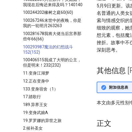
我现在后悔还来得及吗？140140
5月9日更新。
100244202橡树之庭60(60)
名普通的人类女
索与情感交织的
100267246末世中的夜晚，你是
我的一轮明月263263
细致的观察，她
100281678我将大佬当后宫养那
想元素，包括魔
些年66(66)
挫折。故事中不
100293987魔法的幻想战斗
深刻思考。
152(152)
100406515我成了大明的公主，
但是明末！232(232)
其他信息 [Pro
11.变身江湖梦
12.正在变身中
附加信息表
133.变身宿舍（1）
17.踏歌行
本文由多元性别
189.异界王女
19.变身武娘A
19.罗罗娜的异世之旅
正文
2.候补圣女