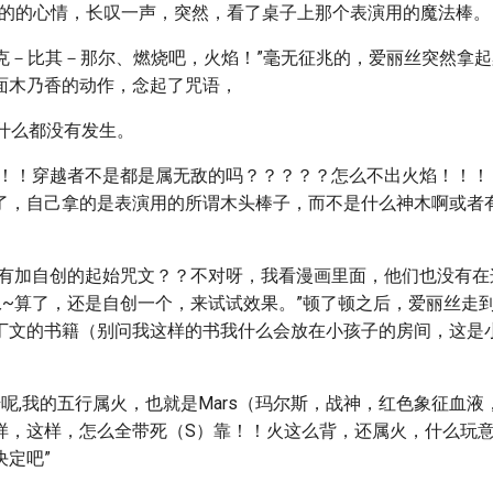
动’的的心情，长叹一声，突然，看了桌子上那个表演用的魔法棒。
拉提克－比其－那尔、燃烧吧，火焰！”毫无征兆的，爱丽丝突然拿
面木乃香的动作，念起了咒语，
然，什么都没有发生。
！！！穿越者不是都是属无敌的吗？？？？？怎么不出火焰！！！
了，自己拿的是表演用的所谓木头棒子，而不是什么神木啊或者
没有加自创的起始咒文？？不对呀，我看漫画里面，他们也没有在
~算了，还是自创一个，来试试效果。”顿了顿之后，爱丽丝走
~
丁文的书籍（别问我这样的书我什么会放在小孩子的房间，这是
错呢,我的五行属火，也就是Mars（玛尔斯，战神，红色象征血
样，这样，怎么全带死（S）靠！！火这么背，还属火，什么玩
决定吧”