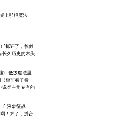
起桌上那根魔法
！”抓狂了，貌似
有长久历史的木头
这种低级魔法里
到书柜前看了看，
小说类主角专有的
液，血液象征战
意啊！算了，拼合