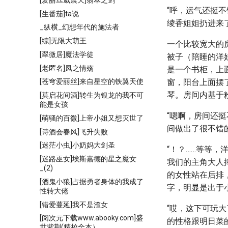
“呼，运气还挺
[生番茄]ta说
绫香姐姐扔进来了
_纵横_幻想年代的施法者
[综]无限大萌王
一个比较宽大的
[翠微居]魔法学徒
被子（陪睡的洋
[老匿名]凤之情殇
是一个书柜，上
窗，阳台上面摆
[苍穹爱丽丝]来自星空的铁翼天使
琴。房间内基于
[莫启花间酒]转生为银龙的我不可
能是女孩
“嗯啊，房间还挺
[萌骚的百微]上帝小姐又想灭世了
间做出了很不错
[诗酒会春风]飞升失败
[迷茫小虫]小奶妈大剑圣
“！？……等等，
[迷路巫女]埃斯嘉德的星之魔女
我们的主角大人
_(2)
的女性站在后排
[酒鬼小狼]占据勇者身体的我成了
字，明显是出于小
性转大佬
[错爱蔓延]我不是渣女
“哎，这下可玩
[阅次元下载www.abooky.com]盛
的性格跟明日菜
世紫荆(精校全本）