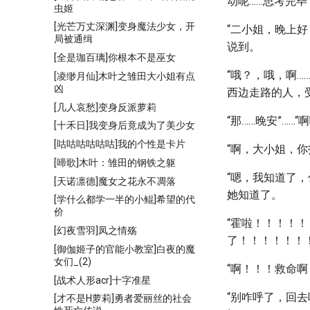
动呢……思考完
虫姬
[光芒万丈深渊]变身魔法少女，开
“二小姐，晚上好
局被通缉
说到。
[全是珈百璃]你根本不是巫女
“哦？，哦，啊…
[凌缈月仙]木叶之雏田大小姐有点
凶
西边走路的人，
[几人哀愁]变身反派萝莉
“那……晚安”……
[十禾日]我变身后竟成为了美少女
[咕咕咕咕咕咕]我的个性是卡片
“啊，大小姐，
[啼歌]木叶：雏田的钢铁之躯
“嗯，我知道了，
[天诺凛德]魔女之花永不凋落
她知道了。
[学什么都学一半的小鲲]希望的代
价
“霍啦！！！！
[幻夜雪羽]凤之情殇
了！！！！！！
[御伽姬子的官能小教室]白夜的魔
女们_(2)
“啊！！！救命啊
[战术人形acr]十字准星
“别咋呼了，回去
[才不是H萝莉]勇者爱丽丝的社会