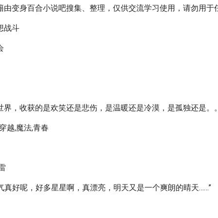
籍由变身百合小说吧搜集、整理，仅供交流学习使用，请勿用于
想战斗
会
世界，收获的是欢笑还是悲伤，是温暖还是冷漠，是孤独还是。
穿越,魔法,青春
雷
晚上天气真好呢，好多星星啊，真漂亮，明天又是一个爽朗的晴天……”