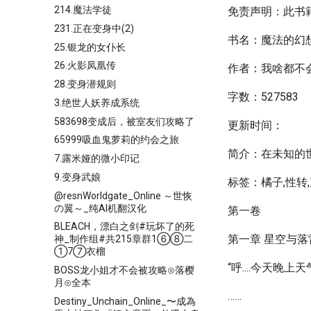
214.魔法学徒
免责声明：此书
231.正在变身中(2)
书名：魔法的幻
25.银龙的女仆长
26.火影凤凰传
作者：我啥都不
28.变身潜规则
字数：527583
3.绝世人妖养成系统
583698变成后，被室友们攻略了
更新时间：
65999吸血鬼萝莉的约会之旅
简介：在未知的
7.露米娅的微小印记
9.变身武娘
标签：橘子,性转,
@resnWorldgate_Online ～世恢
の翼～_纯AI机翻汉化
第一卷
BLEACH，漂白之剑#玩坏了的死
第一章 星空与落
神_制作组#共215章群1⑥⑧二
①7⑦衣榴
“呼....今天
BOSS龙小姐才不会被攻略⊙落樱
月⊙全本
……
Destiny_Unchain_Online_〜成為