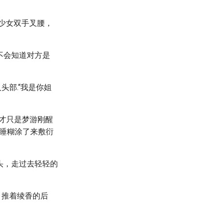
发少女双手叉腰，
定不会知道对方是
头部.“我是你姐
才只是梦游刚醒
睡糊涂了来敷衍
头，走过去轻轻的
，推着绫香的后