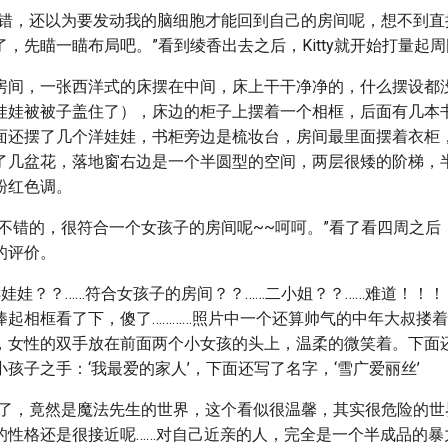
不错，还以为要发动我的脑细胞才能回到自己的房间呢，想不到直
，先瞄一瞄布局吧。”看到绫香出去之后，Kitty就开始打量起
房间，一张西洋式的床摆在中间，床上干干净净的，什么摆设都
娃娃被被子盖住了），床边的柜子上摆着一个相框，后面有几本
面还摆了几个洋娃娃，书柜旁边是梳妆台，房间最里面摆着衣柜
了几盆花，落地窗右边是一个半圆型的空间，两层很矮的阶梯，
粉红色调。
不错的，很符合一个女孩子的房间呢~~呵呵。”看了看四周之后，K
的评价。
洋娃娃？？……符合女孩子的房间？？……二小姐？？……难道！！！
捧起相框看了下，傻了…………照片中一个还算帅气的中年大叔搂
，女性的双手放在前面两个小女孩的头上，温柔的微笑着。下面
孩子之手：‘我最爱的家人’，下面还写了名字，‘雪广爱丽丝’
大了，竟然是魔法先生的世界，这个看似很温馨，其实很危险的世
的性格还是很接近呢……对自己近亲的人，完全是一个半成品的暴