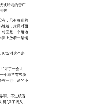
接被所谓的雪广
周围来
没有，只有凌乱的
书堆着，床尾对面
，对面是一个落地
半圆上放着一架钢
itty对这个房
！”呆了一会儿，
着一个非常有气质
还有一行可爱的小
界啊。不过绫香
力魔”摇了摇头，