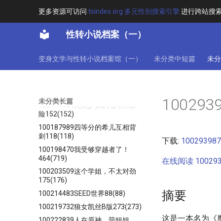
乐章
更多资源可访问
tsindex.org 多元性别搜索引擎
进行跨站搜
100150259方舟上的黑手党
142(142)
性转小说档案（一）
100155766惊！变成鬼怪少女的
我，居然被收容了？159160
变身文学与性转小说档案馆（一）
未分类中短篇
未分
100170670二次元的英灵殿
180(180)
100176204草系坏女人的自我修
养237(237)
10029
未分类长篇
100177404精灵少女的地球大冒
险152(152)
100187989四等分的希儿互相背
刺118(118)
下载:
1002939
100198470我受够穿越者了！
464(719)
在线阅读 100293
100203509这个学姐，不太对劲
175(176)
摘要
100214483SEED世界88(88)
100219732狼女凯丝B版273(273)
这是一本名为《魔
100222839人在原神，荧姐姐，