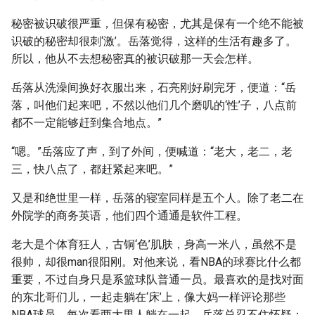
秘密被识破很严重，但保有秘密，尤其是保有一个绝不能被
识破的秘密却很刺‘激’。岳落觉得，这样的生活有趣多了。
所以，他从不去想秘密真的被识破那一天会怎样。
岳落从洗澡间换好衣服出来，石亮刚好刷完牙，便道：“岳
落，叫他们起来吧，不然以他们几个磨叽的‘性’子，八点前
都不一定能够赶到集合地点。”
“嗯。”岳落应了声，到了外间，便喊道：“老大，老二，老
三，快八点了，都赶紧起来吧。”
又是和绝世里一样，岳落的寝室同样是五个人。除了老二在
外院学的商务英语，他们四个通通是软件工程。
老大是个体育狂人，古铜‘色’肌肤，身高一米八，虽然不是
很帅，却很man很阳刚。对他来说，看NBA的球赛比什么都
重要，不过自身只是系篮球队普通一员。最喜欢的是找对面
的东北哥们儿，一起走躺在‘床’上，像大妈一样评论那些
NBA球员。每次看两大男人躺在一起，岳落总忍不住怀疑：