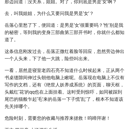
那边回道：没关系，姐姐。对了，你到底是男是‘女’啊？
去，叫我姐姐，为什么又要问我是男是‘女’？
岳落心里愁了下，便回道：是男是‘女’很重要吗？‘性’别是我
的秘密，等到我的变身三部曲第三部开书时，你就什么都知
道了。
这条信息刚发过去，岳落正微红着脸等回应，忽然旁边伸出
一个人头来，下了他一大跳，险些叫出来。
一看，居然是寝室老四石亮不知道什么时候起来，正从两个
书桌缝隙间伸过头朝他电脑上瞅呢。岳落现在电脑上不仅有
写作的文档，还有《绝世人妖养成系统》的页面，聊天框，
头戴红‘花’的qq也在上面挂着。这时受到惊吓，如同被踩到
尾巴的猫般乍起‘毛’来的岳落一下子慌‘乱’了，根本不知道该
先关掉哪个。
危险时刻，需要您的收藏与推荐来拯救！呜啼拜谢！