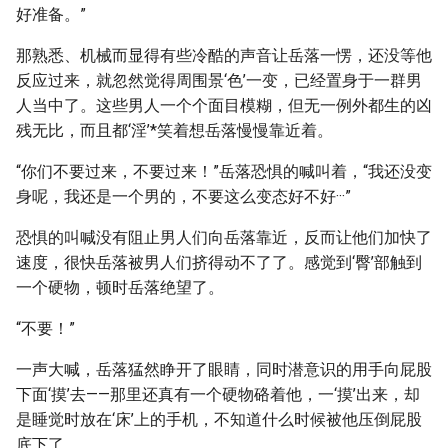
好准备。”
那熟悉、机械而显得有些冷酷的声音让岳落一愣，还没等他
反应过来，就忽然觉得周围景‘色’一变，已经置身于一群男
人当中了。这些男人一个个面目模糊，但无一例外都生的凶
残无比，而且都‘淫’*笑着想岳落慢慢靠近着。
“你们不要过来，不要过来！”岳落恐惧的喊叫着，“我还没变
身呢，我还是一个男的，不要这么变态好不好···”
恐惧的叫喊没有阻止男人们向岳落靠近，反而让他们加快了
速度，很快岳落被男人们挤得动不了了。感觉到‘臀’部触到
一个硬物，顿时岳落绝望了。
“不要！”
一声大喊，岳落猛然睁开了眼睛，同时潜意识的用手向屁股
下面‘摸’去——那里还真有一个硬物硌着他，一‘摸’出来，却
是睡觉时放在‘床’上的手机，不知道什么时候被他压倒屁股
底下了。