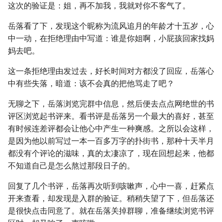
这次的验证是：姐，再不加我，我就对你不客气了。
岳落看了下，发现这个昵称为流风追月的年龄才十五岁，心
中一动，在拒绝理由中写道：谁是你姐啊，小屁孩回家找妈
妈去吧。
这一条拒绝理由发过去，好长时间对方都没了回应，岳落心
中有些失落，暗道：该不会真的把他骂走了吧？
无聊之下，岳落浏览完群中信息，然后便去点点网绝世的书
评区浏览起书评来。看书评是岳落另一个最大的喜好，甚至
有时候连差评都会让他心中产生一种爽感。之所以会这样，
是因为他以前写过一本一百多万字的扑街书，那种十天半月
都没有个评论的滋味，真的太凄凉了，现在回想起来，他都
不知道自己是怎么熬过那段日子的。
回复了几个书评，岳落再次听到咳嗽声，心中一喜，赶紧点
开来查看，却发现是入群的验证。稍稍失望了下，但岳落还
是很快点击同意了。就在岳落关掉群聊，准备继续浏览书评