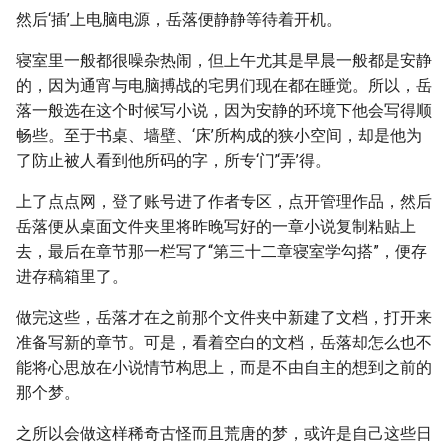
然后‘插’上电脑电源，岳落便静静等待着开机。
寝室里一般都很噪杂热闹，但上午尤其是早晨一般都是安静
的，因为通宵与电脑搏战的宅男们现在都在睡觉。所以，岳
落一般选在这个时候写小说，因为安静的环境下他会写得顺
畅些。至于书桌、墙壁、‘床’所构成的狭小空间，却是他为
了防止被人看到他所码的字，所专‘门’‘弄’得。
上了点点网，登了账号进了作者专区，点开管理作品，然后
岳落便从桌面文件夹里将昨晚写好的一章小说复制粘贴上
去，最后在章节那一栏写了“第三十二章寝室学勾搭”，便存
进存稿箱里了。
做完这些，岳落才在之前那个文件夹中新建了文档，打开来
准备写新的章节。可是，看着空白的文档，岳落却怎么也不
能将心思放在小说情节构思上，而是不由自主的想到之前的
那个梦。
之所以会做这样稀奇古怪而且荒唐的梦，或许是自己这些日