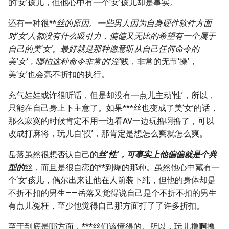
的‘女’孩儿，但他心中有一个‘女’孩儿却是事实。
还有一种很**
丝的原因。一些男人因为自身硬件软件方面
对‘女’人都没有什么吸引力，偏偏又无比的希望有一个属于
自己的美‘女’。最好就是那种愿意听从自己任何命令的
美‘女’，哪怕这种命令非常的‘淫’
贱，非常的无节‘操’，
美‘女’也会毫不折扣的执行。
充气娃娃或许很听话，但是却没有一点儿主动‘性’，所以，
只能在自己身上下主意了。如果***丝也变成了美‘女’的话，
那么寂寞的时候肯定不用一边看AV一边玩撸啊撸了，可以
改成打麻将，玩儿自‘摸’，那肯定是想怎么爽就怎么爽。
岳落虽然很想否认自己的
丝‘性’，可事实上他偏偏就是个典
型的
丝，而且是很自恋的**到爆的那种。虽然他心中藏有一
个‘女’孩儿，偶尔出来让他在人前装下纯，但他的身体却是
不折不扣的男生——岳落又觉得说自己是个不折不扣的男生
有点儿冤枉，至少他觉得自己那方面打了了许多折扣。
至于到底是哪方面，***丝们该懂得的。所以，玩儿撸啊撸