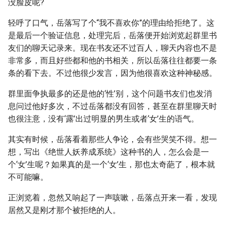
没脸皮呢?
轻呼了口气，岳落写了个“我不喜欢你”的理由给拒绝了。这
是最后一个验证信息，处理完后，岳落便开始浏览起群里书
友们的聊天记录来。现在书友还不过百人，聊天内容也不是
非常多，而且好些都和他的书相关，所以岳落往往都要一条
条的看下去。不过他很少发言，因为他很喜欢这种神秘感。
群里面争执最多的还是他的‘性’别，这个问题书友们也发消
息问过他好多次，不过岳落都没有回答，甚至在群里聊天时
也很注意，没有‘露’出过明显的男生或者‘女’生的语气。
其实有时候，岳落看着那些人争论，会有些哭笑不得。想一
想，写出《绝世人妖养成系统》这种书的人，怎么会是一
个‘女’生呢？如果真的是一个‘女’生，那也太奇葩了，根本就
不可能嘛。
正浏览着，忽然又响起了一声咳嗽，岳落点开来一看，发现
居然又是刚才那个被拒绝的人。