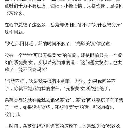
童鞋们千万不要过火，切记：小撸怡情，大撸伤身，强撸则
飞灰湮灭。
在心中总结了这么多，岳落却仍旧回答不了“为什么想变身”
这个问题。
“快点儿回答吧，我的时间不多了。”光影美‘女’催促道。
没有一个***丝可以无视美‘女’的催促，即使眼前只是一个虚
幻的系统美‘女’。所以岳落为难的道：“这问题太复杂，也太
难了，能不回答吗？”
“当然不行，这是我寻找宿主的唯一方法。如果你回答不
了，你就不能成为我的宿主。”光影美‘女’断然拒绝了。
岳落觉得这就好像
丝去追求美‘女’，美‘女’问
丝要房子车子票
子一样，如果没有这些，还想追美‘女’的话，那么抱歉，
没‘门’儿。
一时间，岳落觉得这世道真的坏透了，连系统美‘女’都这么