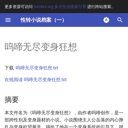
更多资源可访问
tsindex.org 多元性别搜索引擎
进行跨站搜索。
键
性转小说档案（一）
入
摘要
以
呜啼无尽变身狂想
开
其他信息 [Processed Page
Metadata]
始
下载:
呜啼无尽变身狂想.txt
搜
正文
在线阅读 呜啼无尽变身狂想.txt
索
摘要
本文件名为《呜啼无尽变身狂想》，由作者呜啼创作，是一
部跨性别及变身题材的小说。小说围绕主人公岳落的内心挣
扎与变身欲望展开，描绘了他在一个变身系统的引导下，踏