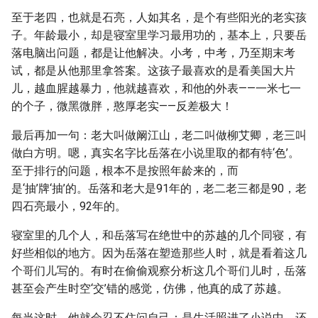
至于老四，也就是石亮，人如其名，是个有些阳光的老实孩
子。年龄最小，却是寝室里学习最用功的，基本上，只要岳
落电脑出问题，都是让他解决。小考，中考，乃至期末考
试，都是从他那里拿答案。这孩子最喜欢的是看美国大片
儿，越血腥越暴力，他就越喜欢，和他的外表——一米七一
的个子，微黑微胖，憨厚老实——反差极大！
最后再加一句：老大叫做阚江山，老二叫做柳艾卿，老三叫
做白方明。嗯，真实名字比岳落在小说里取的都有特‘色’。
至于排行的问题，根本不是按照年龄来的，而
是‘抽’牌‘抽’的。岳落和老大是91年的，老二老三都是90，老
四石亮最小，92年的。
寝室里的几个人，和岳落写在绝世中的苏越的几个同寝，有
好些相似的地方。因为岳落在塑造那些人时，就是看着这几
个哥们儿写的。有时在偷偷观察分析这几个哥们儿时，岳落
甚至会产生时空‘交’错的感觉，仿佛，他真的成了苏越。
每当这时，他就会忍不住问自己：是生活照进了小说中，还