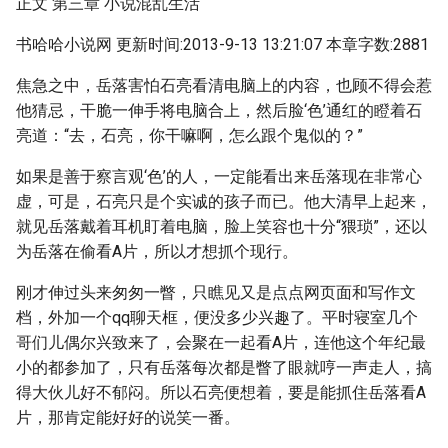
正文 第三章 小说混乱生活
书哈哈小说网 更新时间:2013-9-13 13:21:07 本章字数:2881
焦急之中，岳落害怕石亮看清电脑上的内容，也顾不得会惹
他猜忌，干脆一伸手将电脑合上，然后脸‘色’通红的瞪着石
亮道：“去，石亮，你干嘛啊，怎么跟个鬼似的？”
如果是善于察言观‘色’的人，一定能看出来岳落现在非常心
虚，可是，石亮只是个实诚的孩子而已。他大清早上起来，
就见岳落戴着耳机盯着电脑，脸上笑容也十分“猥琐”，还以
为岳落在偷看A片，所以才想抓个现行。
刚才伸过头来匆匆一瞥，只瞧见又是点点网页面和写作文
档，外加一个qq聊天框，便没多少兴趣了。平时寝室几个
哥们儿偶尔兴致来了，会聚在一起看A片，连他这个年纪最
小的都参加了，只有岳落每次都是瞥了眼就哼一声走人，搞
得大伙儿好不郁闷。所以石亮便想着，要是能抓住岳落看A
片，那肯定能好好的说笑一番。