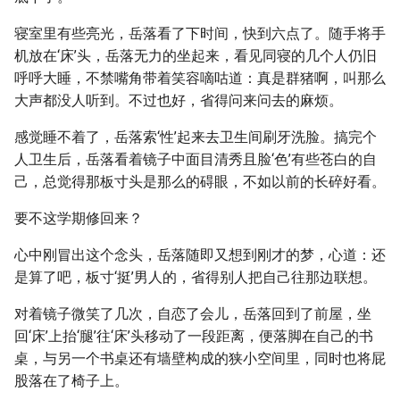
寝室里有些亮光，岳落看了下时间，快到六点了。随手将手
机放在‘床’头，岳落无力的坐起来，看见同寝的几个人仍旧
呼呼大睡，不禁嘴角带着笑容嘀咕道：真是群猪啊，叫那么
大声都没人听到。不过也好，省得问来问去的麻烦。
感觉睡不着了，岳落索‘性’起来去卫生间刷牙洗脸。搞完个
人卫生后，岳落看着镜子中面目清秀且脸‘色’有些苍白的自
己，总觉得那板寸头是那么的碍眼，不如以前的长碎好看。
要不这学期修回来？
心中刚冒出这个念头，岳落随即又想到刚才的梦，心道：还
是算了吧，板寸‘挺’男人的，省得别人把自己往那边联想。
对着镜子微笑了几次，自恋了会儿，岳落回到了前屋，坐
回‘床’上抬‘腿’往‘床’头移动了一段距离，便落脚在自己的书
桌，与另一个书桌还有墙壁构成的狭小空间里，同时也将屁
股落在了椅子上。