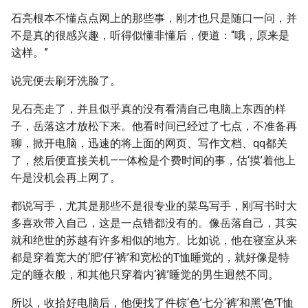
石亮根本不懂点点网上的那些事，刚才也只是随口一问，并
不是真的很感兴趣，听得似懂非懂后，便道：“哦，原来是
这样。”
说完便去刷牙洗脸了。
见石亮走了，并且似乎真的没有看清自己电脑上东西的样
子，岳落这才放松下来。他看时间已经过了七点，不准备再
聊，掀开电脑，迅速的将上面的网页、写作文档、qq都关
了，然后便直接关机——体检是个费时间的事，估‘摸’着他上
午是没机会再上网了。
都说写手，尤其是那些不是很专业的菜鸟写手，刚写书时大
多喜欢带入自己，这是一点错都没有的。像岳落自己，其实
就和绝世的苏越有许多相似的地方。比如说，他在寝室从来
都是穿着宽大的‘肥’仔‘裤’和宽松的T恤睡觉的，就好像是特
定的睡衣般，和其他只穿着内‘裤’睡觉的男生迥然不同。
所以，收拾好电脑后，他便找了件棕‘色’七分‘裤’和黑‘色’T恤