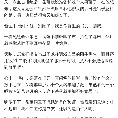
又一次点击拒绝后，岳落就没准备和这个人再聊了，在他想
来，这人肯定会生气然后没脸再和他聊天的。可是出乎意料
的是，另一边居然很快又加好友了。
验证中写到：姐，别闹了，我是你群里的书友，加我。
一看见这验证消息，岳落不禁轻哦了声，捂住了嘴巴。然后
就感觉从脖子到耳根都是一片灼热。
天呐，居然把书友当成了以往调戏自己的陌生男生，而且还
用‘女’生口‘吻’和别人胡侃了那么长时间。那人不会把这事说
到群里吧？
心中一担心，岳落在打开一直闪烁的群聊，看并没有什么才
放下心来。又将群里那几十个人名单翻了翻，果然看到一个
昵称叫流风追月的人，这下岳落就更加不好意思了。
犹豫了下，岳落同意了流风追月的验证，然后发消息道：对
不起啊，我不知道你是书友，还以为是陌生人呢。