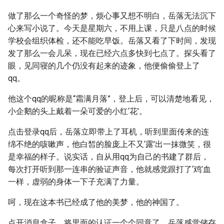
做了那么一个奇怪的梦，烦心事又想不明白，岳落无法沉下
心来写小说了。今天是星期六，不用上课，只是八点的时候
学校会组织体检，还不能吃早饭。岳落又看了下时间，发现
发了那么一会儿呆，现在已经六点多快到七点了。探头看了
眼，见同寝的几个仍没有起来的迹象，他便偷偷登上了
qq。
他这个qq的昵称是“霜满月落”，登上后，可以清楚地看见，
小企鹅的头上戴着一朵可爱的小红‘花’。
点击登录qq后，岳落立即带上了耳机，听到里面传来的连
绵不绝的咳嗽声，他白皙的脸庞上不又‘露’出一抹微笑，很
是幸福的样子。说实话，自从用qq为自己的书建了群后，
每次打开听到那一连串的验证声音，他就感觉跟打了‘鸡’血
一样，虚弱的身体一下子充满了力量。
呵，现在这本书已经成了他的美梦，他的神国了。
点开消息盒子，将里面的认证一个个同意了，岳落感觉储存