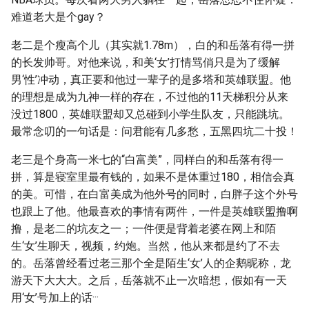
难道老大是个gay？
老二是个瘦高个儿（其实就1.78m），白的和岳落有得一拼
的长发帅哥。对他来说，和美‘女’打情骂俏只是为了缓解
男‘性’冲动，真正要和他过一辈子的是多塔和英雄联盟。他
的理想是成为九神一样的存在，不过他的11天梯积分从来
没过1800，英雄联盟却又总碰到小学生队友，只能跳坑。
最常念叨的一句话是：问君能有几多愁，五黑四坑二十投！
老三是个身高一米七的“白富美”，同样白的和岳落有得一
拼，算是寝室里最有钱的，如果不是体重过180，相信会真
的美。可惜，在白富美成为他外号的同时，白胖子这个外号
也跟上了他。他最喜欢的事情有两件，一件是英雄联盟撸啊
撸，是老二的坑友之一；一件便是背着老婆在网上和陌
生‘女’生聊天，视频，约炮。当然，他从来都是约了不去
的。岳落曾经看过老三那个全是陌生‘女’人的企鹅昵称，龙
游天下大大大。之后，岳落就不止一次暗想，假如有一天
用‘女’号加上的话···