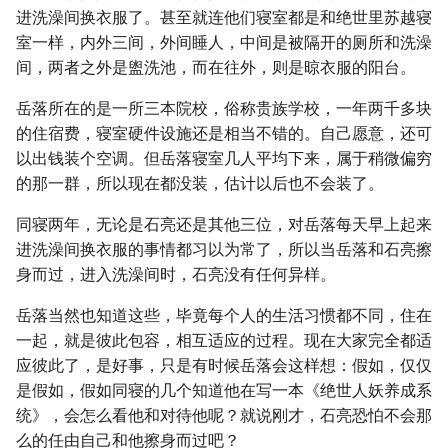
进洗澡间换衣服了。甚至就连他们寝室都是和绝世里苏越寝
室一样，内外三间，外间睡人，中间是被隔开的厕所和洗澡
间，两者之外是盥洗池，而在往外，则是晾衣服的阳台。
岳落所在的是一所三本院校，俗称贵族学校，一年两千多块
的住宿费，寝室硬件设施还是相当不错的。自己愿意，还可
以出钱装个空调。但岳落寝室几人平均下来，属于稍微偏穷
的那一群，所以现在都没装，估计以后也不会装了。
同寝两年，无论是石亮还是其他三位，对岳落每天早上起来
进洗澡间换衣服的事情都习以为常了，所以当岳落和石亮擦
身而过，进入洗澡间时，石亮没有任何异样。
岳落当然也知道这些，毕竟每个人的生活习惯都不同，住在
一起，就是彼此包容，相互适应的过程。现在大家完全都适
应彼此了，是好事，只是有时候岳落会这样想：假如，仅仅
是假如，假如同寝的几个知道他在写一本《绝世人妖养成系
统》，会怎么看他和对待他呢？就说刚才，石亮恐怕不会那
么的任由自己和他擦身而过吧？