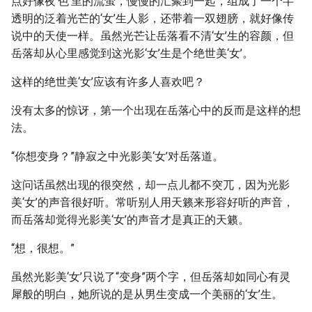
点好像夜‘色’里的流萤，慢慢的汇聚到一起，组成了一个半
透明的泛着光芒的‘女’生人影，还带着一双翅膀，就好像传
说中的天使一样。虽然光芒让岳落看不清‘女’生的容颜，但
岳落却从心里感觉到这光影‘女’生是个绝世美‘女’。
这样的绝世美‘女’应该有许多人喜欢吧？
没有太多的惊讶，第一个出现在岳落心中的反而是这样的想
法。
“你想变身？”静寂之中光影美‘女’对岳落道。
这问话虽然出现的很突然，却一点儿都不突兀，因为光影
美‘女’的声音很好听。常听别人用天籁来形容好听的声音，
而岳落却觉得光影美‘女’的声音才是真正的天籁。
“想，很想。”
虽然光影美‘女’只说了“变身”两个字，但岳落却如同心有灵
犀般的明白，她所说的是从男生变成一个美丽的‘女’生。