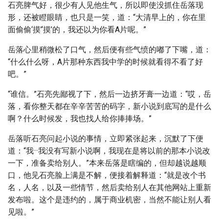
石亮脾气好，很少有人见他生气，所以即使没抓住岳落现
形，还被瞪眼睛，也只是一笑，道：“大清早上的，你在里
面偷偷‘摸’‘摸’的，我还以为你看A片呢。”
岳落心里稍微松了口气，然后便有些气愤的嘟了下嘴，道：
“什么什么呀，A片那种东西我中学的时候就看得不看了好
吧。”
“谁信。”石亮先鄙视了下，然后一边挤牙膏一边道：“哎，岳
落，看你整天都在辛辛苦苦的码字，新小说到底写的是什么
啊？什么时候发，我也找人给你捧捧场。”
岳落听石亮问起小说的事情，立即紧张起来，沉默了下便
道：“我···我没有写新小说啊，我现在是将以前的那本小说改
一下，准备卖给别人。”本来岳落是瞎编的，但却越说越顺
口，他见石亮脸上满是不解，便接着解释道：“就是改个书
名，人名，以及一些情节，然后卖给别人在其他网站上重新
发布啦。这个是违约的，属于商业机密，当然不能让别人看
见啦。”