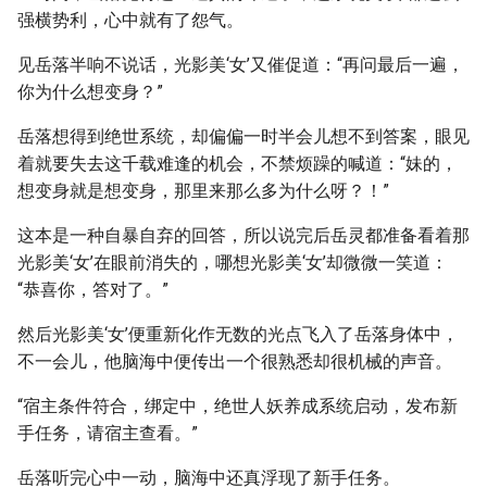
强横势利，心中就有了怨气。
见岳落半响不说话，光影美‘女’又催促道：“再问最后一遍，
你为什么想变身？”
岳落想得到绝世系统，却偏偏一时半会儿想不到答案，眼见
着就要失去这千载难逢的机会，不禁烦躁的喊道：“妹的，
想变身就是想变身，那里来那么多为什么呀？！”
这本是一种自暴自弃的回答，所以说完后岳灵都准备看着那
光影美‘女’在眼前消失的，哪想光影美‘女’却微微一笑道：
“恭喜你，答对了。”
然后光影美‘女’便重新化作无数的光点飞入了岳落身体中，
不一会儿，他脑海中便传出一个很熟悉却很机械的声音。
“宿主条件符合，绑定中，绝世人妖养成系统启动，发布新
手任务，请宿主查看。”
岳落听完心中一动，脑海中还真浮现了新手任务。