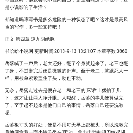
是小说影响了生活？
都知道呜啼写书是多么危险的一种状态了吧？这才是最高风
险的写作，多一些支持吧！
正文 第四章 逆九阴绝脉！
书哈哈小说网 更新时间:2013-9-13 13:21:07 本章字数:3860
岳落喊了一声后，老大还好，翻了个身就起来了。老三也翻
了身，不过翻完后便是微微的鼾声。至于老二，就跟死人一
样，用被单紧紧盖住了头，动也不动。
无奈，岳落走过去是便在老二和老三的‘床’栏上猛拍了几
下，这才让让两人睁开眼。人喊醒，岳落的事儿便算做完
了，至于起不起来是他们自己的事情，岳落自己还要洗漱
呢。
岳落板寸头的好处，便是不用每天早上都梳头，所以洗漱完
后他便拿着一面小镜子坐在‘床’边，拿出电动剃须刀绞起胡