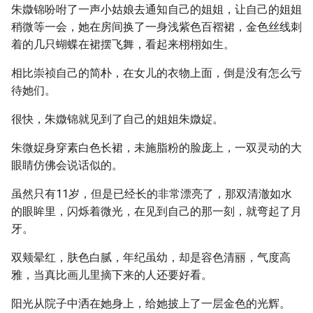
朱媺锦吩咐了一声小姑娘去通知自己的姐姐，让自己的姐姐
稍微等一会，她在房间换了一身浅紫色百褶裙，金色丝线刺
着的几只蝴蝶在裙摆飞舞，看起来栩栩如生。
相比崇祯自己的简朴，在女儿的衣物上面，倒是没有怎么亏
待她们。
很快，朱媺锦就见到了自己的姐姐朱媺娖。
朱微娖身穿素白色长裙，未施脂粉的脸庞上，一双灵动的大
眼睛仿佛会说话似的。
虽然只有11岁，但是已经长的非常漂亮了，那双清澈如水
的眼眸里，闪烁着微光，在见到自己的那一刻，就弯起了月
牙。
双颊晕红，肤色白腻，年纪虽幼，却是容色清丽，气度高
雅，当真比画儿里摘下来的人还要好看。
阳光从院子中洒在她身上，给她披上了一层金色的光辉。