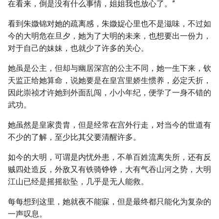
在看来，倒是没有什么事情，姐姐我也放心了。”
看到朱媺锦对她的疏离感，朱媺娖心里也不是滋味，不过如
今的大明危在旦夕，她为了大明的未来，也想要出一份力，
对于自己的妹妹，也就少了许多的关心。
她虽是公主，但却与幽居深宫的公主不同，她一生下来，钦
天监正给她算命，说她要是在皇宫里娇生惯养，必定夭折，
因此崇祯才许她到外面乱闯，小小年纪，便学了一身不错的
武功。
她虽然是皇家贵胄，但是经常在宫外行走，对当今的世道有
不少的了解，至少比其父要清醒许多。
如今的大明，可谓是内忧外患，不单百姓流离失所，还有反
贼四处造反，外敌又有铁骑铮铮，大有气吞山河之势，大明
江山已经是摇摇欲坠，几乎是无人能救。
每每想到这里，她就夜不能寐，但是最终都只能化为复杂的
一声叹息。