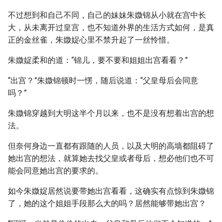
不过想到和自己不同，自己的妹妹朱媺锦从小就在宫中长
大，从未离开过皇宫，也不知道外界的生活方式如何，是真
正的金丝雀，朱媺娖心里不禁升起了一丝怜惜。
朱媺娖柔和的道：“锦儿，要不要和姐姐出宫看看？”
“出宫？”朱媺锦顿时一愣，随后说道：“父皇母后会同意
吗？”
朱媺锦穿越到大明这半个月以来，也不是没有想着出宫的想
法。
但奈何身边一直都有跟随的人员，以及大明的高墙都阻碍了
她出宫的想法，就算她去找父皇或者母后，想必他们也不可
能会同意她出宫的要求的。
如今朱媺娖居然说要带她出宫看看，这确实有点惊到朱媺锦
了，她的这个姐姐手段那么大的吗？居然能够带她出宫？