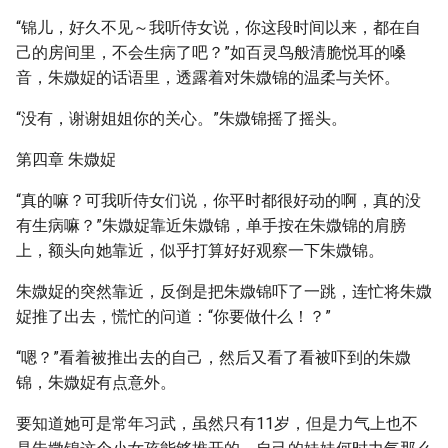
“锦儿，好久不见～我听侍女说，你这段时间以来，都在自
己的房间里，不会生病了吧？”如百灵鸟般清脆悦耳的嗓
音，朱媺娖的话语里，透露着对朱媺锦的温柔与关怀。
“没有，谢谢姐姐你的关心。”朱媺锦摇了摇头。
第四章 朱媺娖
“真的嘛？可我听侍女们说，你平时都很好动的啊，真的没
有生病嘛？”朱媺娖靠近朱媺锦，单手按在朱媺锦的肩膀
上，额头向她靠近，似乎打算好好观察一下朱媺锦。
朱媺娖的突然靠近，反倒是把朱媺锦吓了一跳，连忙将朱媺
娖推了出去，慌忙的问道：“你要做什么！？”
“嗯？”看着被推出去的自己，然后又看了看被吓到的朱媺
锦，朱媺娖有点意外。
要知道她可是常年习武，虽然只有11岁，但是力气上也不