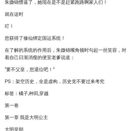
朱媺锦懵逼了，她现在是不是赶紧跑路啊家人们！
就在这时
叮！
您获得了修仙绑定国运系统！
在了解的系统的作用后，朱媺锦嘴角顿时勾起一丝笑容，对
着自己日渐消瘦的便宜老爹说道：
“要不父皇，您退位吧！”
PS：架空历史，全是虚构，历史党不要过来考究
标签：橘子,种田,穿越
第一卷
第一章 我是大明公主
大明皇朝