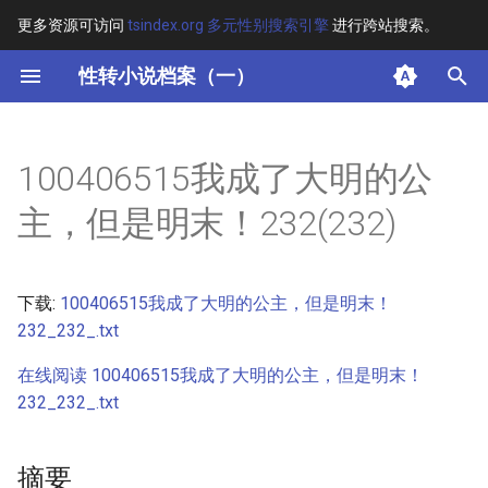
更多资源可访问
tsindex.org 多元性别搜索引擎
进行跨站搜索。
键
性转小说档案（一）
入
摘要
以
100406515我成了大明的公
开
其他信息 [Processed Page
主，但是明末！232(232)
Metadata]
始
搜
正文
下载:
100406515我成了大明的公主，但是明末！
索
232_232_.txt
在线阅读 100406515我成了大明的公主，但是明末！
232_232_.txt
摘要