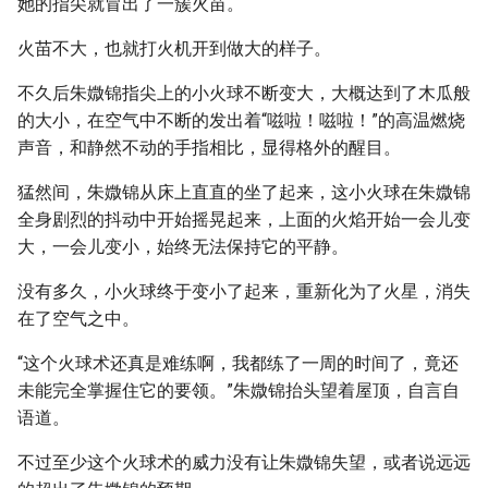
她的指尖就冒出了一簇火苗。
火苗不大，也就打火机开到做大的样子。
不久后朱媺锦指尖上的小火球不断变大，大概达到了木瓜般
的大小，在空气中不断的发出着“嗞啦！嗞啦！”的高温燃烧
声音，和静然不动的手指相比，显得格外的醒目。
猛然间，朱媺锦从床上直直的坐了起来，这小火球在朱媺锦
全身剧烈的抖动中开始摇晃起来，上面的火焰开始一会儿变
大，一会儿变小，始终无法保持它的平静。
没有多久，小火球终于变小了起来，重新化为了火星，消失
在了空气之中。
“这个火球术还真是难练啊，我都练了一周的时间了，竟还
未能完全掌握住它的要领。”朱媺锦抬头望着屋顶，自言自
语道。
不过至少这个火球术的威力没有让朱媺锦失望，或者说远远