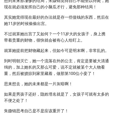
想到未来那凄惨的结局，朱媺锦觉得自己不能坐以待毙，她
现在就必须发挥自己的小脑瓜才行，避免那种结局！
其实她觉得现在最好的办法就是存一些值钱的东西，然后在
她11岁的时候偷偷出宫。
不过就算她出宫了又如何？一个11岁大的女孩子，身上携
带着贵重的财物，很快就会被有心人给盯上。
就算她提前把财物藏起来，但如今可是明末啊，非常乱的。
到时明朝灭亡，她一个流落在外的公主，肯定是要被大清通
缉的，加上她长的又那么可爱，说不定就被某个大人物看
重，然后被掳掠到家里藏着，做那第100位小妾了！
思来想去，她的未来都是一片灰暗啊！
如果是男孩子还好，隐姓埋名就是了，女孩子可就有太多的
不便之处了！
朱媺锦思考自己是不是应该重开了！