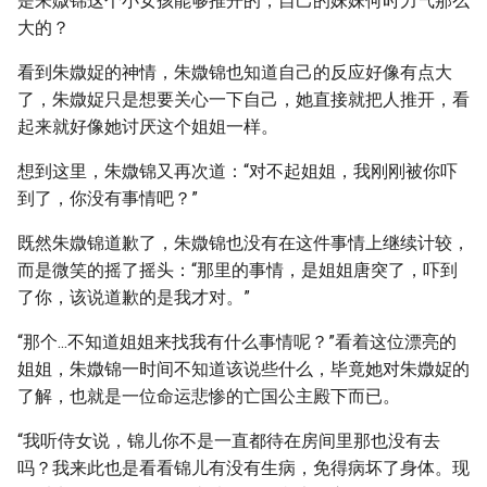
是朱媺锦这个小女孩能够推开的，自己的妹妹何时力气那么
大的？
看到朱媺娖的神情，朱媺锦也知道自己的反应好像有点大
了，朱媺娖只是想要关心一下自己，她直接就把人推开，看
起来就好像她讨厌这个姐姐一样。
想到这里，朱媺锦又再次道：“对不起姐姐，我刚刚被你吓
到了，你没有事情吧？”
既然朱媺锦道歉了，朱媺锦也没有在这件事情上继续计较，
而是微笑的摇了摇头：“那里的事情，是姐姐唐突了，吓到
了你，该说道歉的是我才对。”
“那个...不知道姐姐来找我有什么事情呢？”看着这位漂亮的
姐姐，朱媺锦一时间不知道该说些什么，毕竟她对朱媺娖的
了解，也就是一位命运悲惨的亡国公主殿下而已。
“我听侍女说，锦儿你不是一直都待在房间里那也没有去
吗？我来此也是看看锦儿有没有生病，免得病坏了身体。现