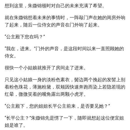
想到这里，朱媺锦顿时对自己的未来充满了希望。
就在朱媺锦想着未来的事情时，一阵敲门声在她的闺房外响
了起来，随后一位侍女的声音在门外响了起来。
“公主殿下您在吗？”
“我在，进来。”门外的声音，是这段时间以来一直照顾她的
侍女。
很快一个小姑娘就推开了房间走了进来。
只见这小姑娘一身的淡粉色素衣，鬓边两个挽起的发髻上别
着粉色珠花，薄施粉黛，双颊因快速奔跑而染上若隐若现的
红晕，微微笑着的嘴角露出两颗小虎牙。
“公主殿下，您的姐姐长平公主前来，是否要见她？”
“长平公主？”朱媺锦先是愣了一下，随即就想起这位便宜姐
姐是谁了。