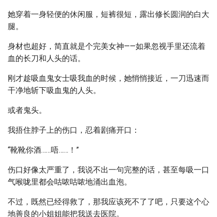
她穿着一身轻便的休闲服，短裤很短，露出修长圆润的白大
腿。
身材也超好，简直就是个完美女神——如果忽视手里还流着
血的长刀和人头的话。
刚才趁吸血鬼女士吸我血的时候，她悄悄接近，一刀迅速而
干净地斩下吸血鬼的人头。
或者鬼头。
我捂住脖子上的伤口，忍着剧痛开口：
“靴靴你酒……唔……！”
伤口好像太严重了，我说不出一句完整的话，甚至每吸一口
气喉咙里都会咕哝咕哝地涌出血泡。
不过，既然已经得救了，那我应该死不了了吧，只要这个心
地善良的小姐姐能把我送去医院。