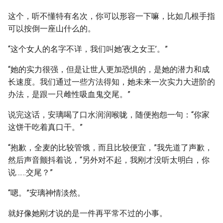
这个，听不懂特有名次，你可以形容一下嘛，比如几根手指
可以按倒一座山什么的。
“这个女人的名字不详，我们叫她‘夜之女王’。”
“她的实力很强，但是让世人更加恐惧的，是她的潜力和成
长速度。我们通过一些方法得知，她未来一次实力大进阶的
办法，是跟一只雌性吸血鬼交尾。”
说完这话，安璃喝了口水润润喉咙，随便抱怨一句：“你家
这饼干吃着真口干。”
“抱歉，全麦的比较管饿，而且比较便宜，”我先道了声歉，
然后声音颤抖着说，“另外对不起，我刚才没听太明白，你
说……交尾？”
“嗯。”安璃神情淡然。
就好像她刚才说的是一件再平常不过的小事。