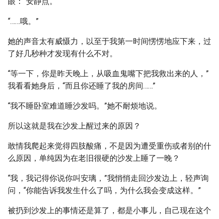
眼：“安静点。”
“……哦。”
她的声音太有威慑力，以至于我第一时间愣愣地应下来，过
了好几秒种才发现有什么不对。
“等一下，你是昨天晚上，从吸血鬼嘴下把我救出来的人，”
我看看她身后，“而且你还睡了我的房间……”
“我不睡卧室难道睡沙发吗。”她不耐烦地说。
所以这就是我在沙发上醒过来的原因？
敢情我爬起来觉得四肢酸痛，不是因为遭受重伤或者别的什
么原因，单纯因为在老旧很硬的沙发上睡了一晚？
“我，我记得你说你叫安璃，”我悄悄走回沙发边上，轻声询
问，“你能告诉我发生什么了吗，为什么我会变成这样。”
被扔到沙发上的事情还是算了，都是小事儿，自己现在这个