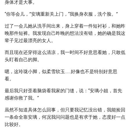
身体才是大事。
“你等会儿，”安璃重新关上门，“我换身衣服，洗个脸。”
过了一会儿她从洗手间出来，身上穿着一件短衬衫，和她昨
晚那件短裤。我发现自己昨晚的想法没有错，她的确是我这
辈子见过最漂亮的女人。
而且现在还穿得这么清凉，我一时间不好意思看她，只敢低
头盯着自己的脚。
嗯，这玲珑小脚，似柔雪软玉……好像也不是特别好意思
看。
最后我只好歪着脑袋看我家的门缝，说：“安璃小姐，首先
感谢你救了我。”
虽然不知道具体怎么回事，但只要我记忆没出错，我能捡回
一条命全靠安璃，何况我问问题也是有求于她，态度好一点
比较好。