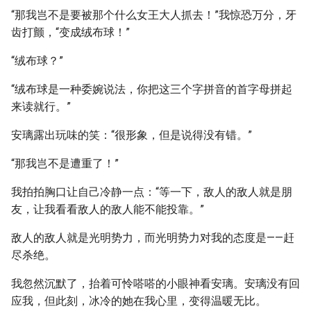
“那我岂不是要被那个什么女王大人抓去！”我惊恐万分，牙
齿打颤，“变成绒布球！”
“绒布球？”
“绒布球是一种委婉说法，你把这三个字拼音的首字母拼起
来读就行。”
安璃露出玩味的笑：“很形象，但是说得没有错。”
“那我岂不是遭重了！”
我拍拍胸口让自己冷静一点：“等一下，敌人的敌人就是朋
友，让我看看敌人的敌人能不能投靠。”
敌人的敌人就是光明势力，而光明势力对我的态度是——赶
尽杀绝。
我忽然沉默了，抬着可怜嗒嗒的小眼神看安璃。安璃没有回
应我，但此刻，冰冷的她在我心里，变得温暖无比。