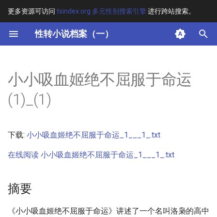
更多资源可访问
tsindex.org 多元性别搜索引擎
进行跨站搜索。
键
性转小说档案（一）
入
摘要
以
小小吸血姬绝不屈服于命运
开
其他信息 [Processed Page
(1)_(1)
Metadata]
始
搜
正文
下载:
小小吸血姬绝不屈服于命运_1___1_.txt
索
在线阅读 小小吸血姬绝不屈服于命运_1___1_.txt
摘要
《小小吸血姬绝不屈服于命运》讲述了一个名叫洛枭的高中