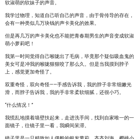
软淑萌的软妹子的声音。
我学过物理，知道自己听自己的声音，由于骨传导的存在，
会有一种类似几万块钱的声卡美化的效果。
但是再几万的声卡美化也不能把青春期男生的声音变成软淑
萌小萝莉吧！
我第一时间觉得自己喉咙出了毛病，毕竟那个疑似吸血鬼的
美女可是冲我的喉咙狠狠咬了那么久。但是当我摸到脖子
上，感觉更加奇怪了。
双重奇怪，双向奇怪——手感告诉我，我的脖子非常细嫩光
滑，而脖子告诉我，我的手非常柔软细腻，还很小巧。
“什么情况！”
我慌乱地摸着墙壁扶起来，走进洗手间，找到自家唯一的一
面镜子，往镜子里一看，我瞬间呆滞。
镜子里是一只精致如人偶般的银发萝莉，齐齐刘海，樱桃小