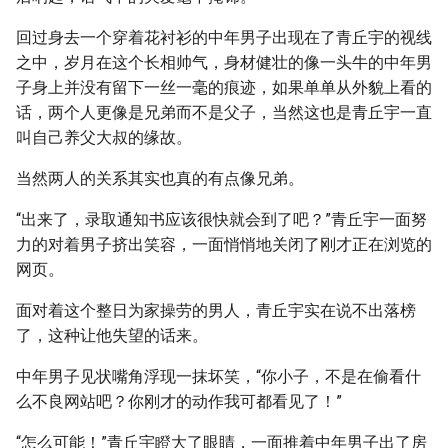
回过身去一个穿着花衬衫的中年男子出现在了青丘宇的视线
之中，岁月在这个长相帅气，身材健壮的像一头牛的中年男
子身上并没有留下一丝一毫的痕迹，如果单单从外貌上看的
话，两个人更像是兄弟而不是父子，当然这也是青丘宇一直
叫自己养父大叔的缘故。
当然两人的关系其实也真的有点像兄弟。
“出来了，录取通知书应该很快就会到了吧？”青丘宇一面努
力的对着男子挤出笑容，一面悄悄地关闭了刚才正在浏览的
网页。
面对着这个整日为家操劳的男人，青丘宇实在说不出落榜
了，这种让他失望的话来。
中年男子见状嘴角浮现一抹坏笑，“你小子，不是在偷看什
么不良网站吧？你刚才的动作我可都看见了！”
“怎么可能！”青丘宇瞪大了眼睛，一面推着中年男子出了房