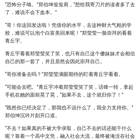
“恐怖分子咯。”郑伯坤耸耸肩，“想给我寄刀片的读者多了去
了，难说不会下血本。”
“哥！你这回发达啦！凭借你的水平，去这种财大气粗的学
校，难说可以泡个白富美回来呢！”郑莹莹一脸崇拜的看着
青丘宇。
青丘宇看着郑莹莹笑了笑，也只有自己这个傻妹妹才会相信
自己的那一套了，并且居然会因此崇拜自己。
“哥你准备去吗？”郑莹莹满眼期待的盯着青丘宇看着。
“可能会去吧。”青丘宇冲着郑莹莹笑了笑，话锋一转，拿起
手机在她的面前晃了晃，“如果不去，这个就归你了！”
“既然你已经决定了，那我也不说什么了，我全力支持你。”
郑伯坤沉吟片刻开口道。
“不去？如果真的不被大学录取，自己不去的话还能干什么
呢？靠着一个高中文凭，融入社会大流，最终被淹没在社会