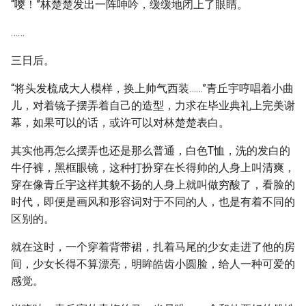
“嘤！”林楚楚发出一阵呻吟，缓缓地闭上了眼睛。
……
三日后。
“将头发梳成大人模样，换上帅气西装……”青丘宇哼唱着小曲
儿，对着镜子摆弄着自己的造型，力求在毕业典礼上完美谢
幕，如果可以的话，或许可以对林楚楚表白。
其实他再怎么摆弄也还是那么普通，白色T恤，洗的发白的
牛仔裤，黑框眼镜，这种打扮穿在长得帅的人身上叫清爽，
穿在像青丘宇这样其貌不扬的人身上就叫做穷酸了，看脸的
时代，即便是画风和形容词对于不同的人，也是有着不同的
区别的。
就在这时，一个穿着背带裙，扎着马尾的少女走进了他的房
间，少女长得不算漂亮，明眸皓齿小圆脸，给人一种可爱的
感觉。