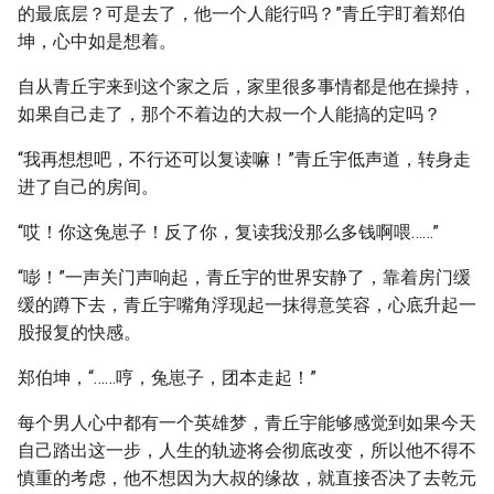
的最底层？可是去了，他一个人能行吗？”青丘宇盯着郑伯
坤，心中如是想着。
自从青丘宇来到这个家之后，家里很多事情都是他在操持，
如果自己走了，那个不着边的大叔一个人能搞的定吗？
“我再想想吧，不行还可以复读嘛！”青丘宇低声道，转身走
进了自己的房间。
“哎！你这兔崽子！反了你，复读我没那么多钱啊喂……”
“嘭！”一声关门声响起，青丘宇的世界安静了，靠着房门缓
缓的蹲下去，青丘宇嘴角浮现起一抹得意笑容，心底升起一
股报复的快感。
郑伯坤，“……哼，兔崽子，团本走起！”
每个男人心中都有一个英雄梦，青丘宇能够感觉到如果今天
自己踏出这一步，人生的轨迹将会彻底改变，所以他不得不
慎重的考虑，他不想因为大叔的缘故，就直接否决了去乾元