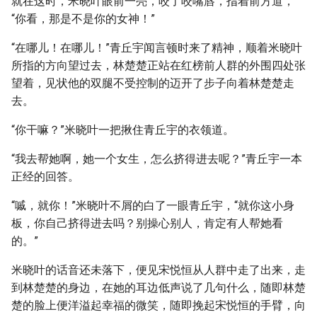
就在这时，米晓叶眼前一亮，咬了咬嘴唇，指着前方道，
“你看，那是不是你的女神！”
“在哪儿！在哪儿！”青丘宇闻言顿时来了精神，顺着米晓叶
所指的方向望过去，林楚楚正站在红榜前人群的外围四处张
望着，见状他的双腿不受控制的迈开了步子向着林楚楚走
去。
“你干嘛？”米晓叶一把揪住青丘宇的衣领道。
“我去帮她啊，她一个女生，怎么挤得进去呢？”青丘宇一本
正经的回答。
“嘁，就你！”米晓叶不屑的白了一眼青丘宇，“就你这小身
板，你自己挤得进去吗？别操心别人，肯定有人帮她看
的。”
米晓叶的话音还未落下，便见宋悦恒从人群中走了出来，走
到林楚楚的身边，在她的耳边低声说了几句什么，随即林楚
楚的脸上便洋溢起幸福的微笑，随即挽起宋悦恒的手臂，向