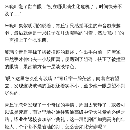
米晓叶翻了翻白眼，“别在哪儿演生化危机了，时间快来不
及了……”
米晓叶絮絮叨叨的说着，青丘宇只感觉耳边的声音越来越
弱，最后就像是一只蚊子在耳边嗡嗡的叫着，然后“嘭！”的
一声撞上了什么东西。
玻璃？青丘宇揉了揉被撞疼的脑袋，伸出手向前一阵摩挲，
果然手才伸出去一小段距离，便遇到了阻碍，扶正了被撞歪
的眼镜，果然前方有一层淡淡绿色。
“哎？这里怎么会有玻璃？”青丘宇一脸茫然，向着左右望
去，发现这块玻璃的面积还着实不小，至少他一眼是望不到
尽头的。
青丘宇忽然发现了一个奇怪的事情，周围太安静了，或者可
以说是死寂，而这里地处通往酱油高级中学大礼堂的必经之
路，毕业生返校参加毕业典礼，这一群刚刚产加完高考的年
轻人，个个都不是省油的灯，怎么会如此安静呢？