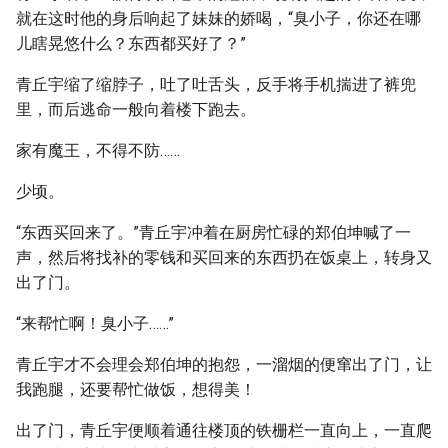
就在这时他的身后响起了妹妹的娇喝，“臭小子，你还在哪
儿瞎晃悠什么？东西都买好了？”
青丘宇缩了缩脖子，吐了吐舌头，反手将手机揣进了裤兜
里，而后逃命一般向着楼下跑去。
家有魔王，不得不防……
少顷。
“东西买回来了。”青丘宇冲着在厨房忙碌的郑伯坤喊了一
声，然后将找补的零钱和买回来的东西扔在饭桌上，转身又
出了门。
“来帮忙啊！臭小子……”
青丘宇才不会理会郑伯坤的抱怨，一溜烟的便窜出了门，让
我跑腿，还要帮忙做饭，想得美！
出了门，青丘宇便顺着通往楼顶的铁栅栏一直向上，一直爬