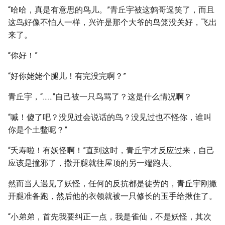
“哈哈，真是有意思的鸟儿。”青丘宇被这鹩哥逗笑了，而且
这鸟好像不怕人一样，兴许是那个大爷的鸟笼没关好，飞出
来了。
“你好！”
“好你姥姥个腿儿！有完没完啊？”
青丘宇，“……”自己被一只鸟骂了？这是什么情况啊？
“嘁！傻了吧？没见过会说话的鸟？没见过也不怪你，谁叫
你是个土鳖呢？”
“夭寿啦！有妖怪啊！”直到这时，青丘宇才反应过来，自己
应该是撞邪了，撒开腿就往屋顶的另一端跑去。
然而当人遇见了妖怪，任何的反抗都是徒劳的，青丘宇刚撒
开腿准备跑，然后他的衣领就被一只修长的玉手给揪住了。
“小弟弟，首先我要纠正一点，我是雀仙，不是妖怪，其次