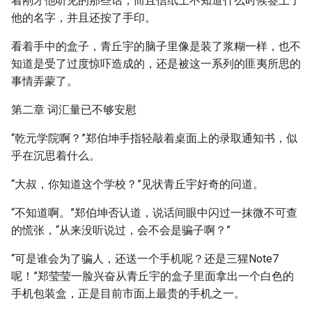
着刚才他听见的那些话，而且信纸上不知道什么时候签上了
他的名字，并且还按了手印。
看着手中的盒子，青丘宇的脑子里像是装了浆糊一样，也不
知道是受了过度惊吓造成的，还是被这一系列的匪夷所思的
事情弄蒙了。
第二章 词汇量已不够安慰
“乾元学院啊？”郑伯坤手指轻敲着桌面上的录取通知书，似
乎在沉思着什么。
“大叔，你知道这个学校？”见状青丘宇好奇的问道。
“不知道啊。”郑伯坤否认道，说话间眼中闪过一抹微不可查
的慌张，“从来没听说过，会不会是骗子啊？”
“可是谁会为了骗人，还送一个手机呢？还是三猩Note7
呢！”郑莹莹一脸兴奋从青丘宇的盒子里面拿出一个白色的
手机包装盒，正是目前市面上最贵的手机之一。