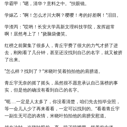
学霸甲：“嗯，清华？意料之中。”扶眼镜。
学婊乙：“啊！怎么才川大啊？嘤嘤！考的好差啊！”泪目。
学渣丙：“哎哟！长安大学高新文理科技学院，发挥超常
啊！居然考上了！”挠脑袋傻笑。
红榜之前聚集了很多人，青丘宇费了很大的力气才挤了进
去，刚刚看了几分钟，甚至还没找到自己的名字，就又被挤
了出来。
“怎么样？找到了？”米晓叶笑着拍拍他的肩膀道。
青丘宇无奈的摇了摇头，虽然很不愿意承认自己落榜的事
实，但是他的确没有看到自己的名字。
“呃……一定是人太多了，你没看清楚，咱们先去拍毕业照，
等一会儿人少了再来看看，一定可以找到的。”看着青丘宇
一副生无可恋的表情，米晓叶拍拍他的肩膀安慰道。