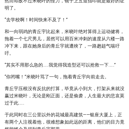
然而却敌不过米晓叶的怪力，镜子上五道指印就是最好的证
明了。
“去学校啊！时间快来不及了！”
和一向弱鸡的青丘宇比起来，米晓叶绝对算得上运动健将，
拖着一个七尺男儿，居然可以用百米冲刺的速度从六楼一路
冲下来，跟在她身后的青丘宇就遭殃了，一路趔趄气喘吁
吁。
“其实不用那么急的……我觉得我造型还可以抢救一下……”
“你闭嘴！”米晓叶骂了一句，拖着青丘宇向前走去。
青丘宇压根没有反抗的打算，毕竟从小到大，打架从来就没
赢过米晓叶，无论是刚正面，还是偷袭，人生最大的悲哀莫
过于此……
于此同时在三公里以外的花城最高建筑——银座大厦上，正
有两个人注视着他，很难想象如此远的距离，他们的目力竟