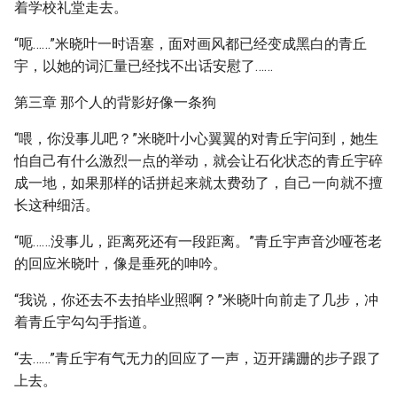
着学校礼堂走去。
“呃……”米晓叶一时语塞，面对画风都已经变成黑白的青丘
宇，以她的词汇量已经找不出话安慰了……
第三章 那个人的背影好像一条狗
“喂，你没事儿吧？”米晓叶小心翼翼的对青丘宇问到，她生
怕自己有什么激烈一点的举动，就会让石化状态的青丘宇碎
成一地，如果那样的话拼起来就太费劲了，自己一向就不擅
长这种细活。
“呃……没事儿，距离死还有一段距离。”青丘宇声音沙哑苍老
的回应米晓叶，像是垂死的呻吟。
“我说，你还去不去拍毕业照啊？”米晓叶向前走了几步，冲
着青丘宇勾勾手指道。
“去……”青丘宇有气无力的回应了一声，迈开蹒跚的步子跟了
上去。