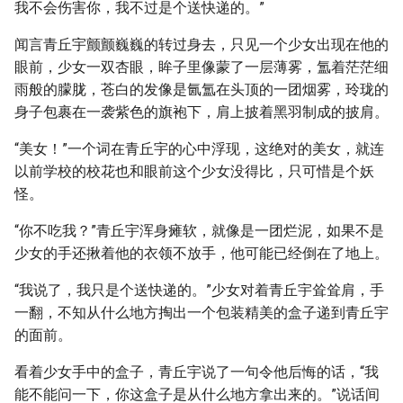
我不会伤害你，我不过是个送快递的。”
闻言青丘宇颤颤巍巍的转过身去，只见一个少女出现在他的
眼前，少女一双杏眼，眸子里像蒙了一层薄雾，氲着茫茫细
雨般的朦胧，苍白的发像是氤氲在头顶的一团烟雾，玲珑的
身子包裹在一袭紫色的旗袍下，肩上披着黑羽制成的披肩。
“美女！”一个词在青丘宇的心中浮现，这绝对的美女，就连
以前学校的校花也和眼前这个少女没得比，只可惜是个妖
怪。
“你不吃我？”青丘宇浑身瘫软，就像是一团烂泥，如果不是
少女的手还揪着他的衣领不放手，他可能已经倒在了地上。
“我说了，我只是个送快递的。”少女对着青丘宇耸耸肩，手
一翻，不知从什么地方掏出一个包装精美的盒子递到青丘宇
的面前。
看着少女手中的盒子，青丘宇说了一句令他后悔的话，“我
能不能问一下，你这盒子是从什么地方拿出来的。”说话间