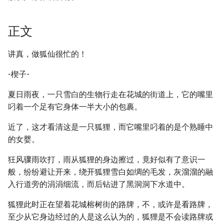
正文
讲真，做狐仙很忙的！
-楔子-
夏日雨夜，一只雪白的生物行走在花城的街道上，它的嘴里
叼着一个足有它身体一半大小的包裹。
近了，这才看清这是一只狐狸，而它嘴里叼着的是个熟睡中
的女婴。
狂风骤雨吹打，雨从狐狸的身边擦过，竟好似有了意识一
般，纷纷避让开来，绕开狐狸雪白如绸的毛发，灰溜溜的融
入行道旁的涓涓细流，而后钻进了黑洞洞下水道中。
狐狸此时正在望着花城榕树街的路牌，不，或许是看路牌，
至少从它身边经过的人是这么认为的，狐狸是不会读路牌或