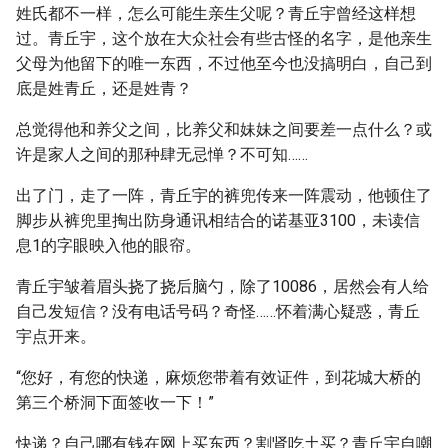
姓氏都不一样，怎么可能生亲生父呢？青丘宇曾经这样想
过。青丘宇，这个放在大众社会有些古怪的名字，是他亲生
父母为他留下的唯一东西，不过他至今也没搞明白，自己到
底是姓青丘，还是姓青？
总觉得他和养父之间，比养父和妹妹之间要差一点什么？或
许是家人之间的那种肆无忌惮？不可知……
出了门，走了一阵，青丘宇的裤兜传来一阵震动，他顿住了
脚步从裤兜里掏出防身通讯相结合的诺基亚3100，未读信
息1的字眼映入他的眼帘。
青丘宇皱着眉头挠了挠后脑勺，除了10086，居然会有人给
自己发短信？没有电话号码？奇怪……怀着满心疑惑，青丘
宇点开来。
“您好，有您的快递，麻烦您带着有效证件，到花城大桥的
第三个桥洞下面签收一下！”
快递？自己哪有钱在网上买东西？割肾吃土买？青丘宇自嘲