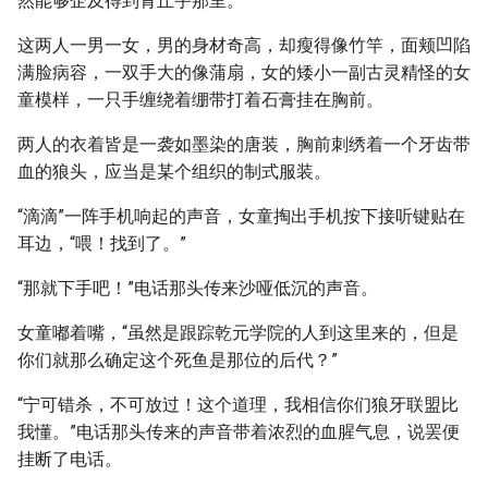
然能够企及得到青丘宇那里。
这两人一男一女，男的身材奇高，却瘦得像竹竿，面颊凹陷
满脸病容，一双手大的像蒲扇，女的矮小一副古灵精怪的女
童模样，一只手缠绕着绷带打着石膏挂在胸前。
两人的衣着皆是一袭如墨染的唐装，胸前刺绣着一个牙齿带
血的狼头，应当是某个组织的制式服装。
“滴滴”一阵手机响起的声音，女童掏出手机按下接听键贴在
耳边，“喂！找到了。”
“那就下手吧！”电话那头传来沙哑低沉的声音。
女童嘟着嘴，“虽然是跟踪乾元学院的人到这里来的，但是
你们就那么确定这个死鱼是那位的后代？”
“宁可错杀，不可放过！这个道理，我相信你们狼牙联盟比
我懂。”电话那头传来的声音带着浓烈的血腥气息，说罢便
挂断了电话。