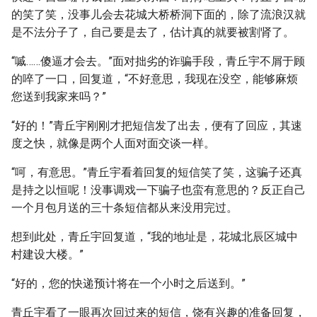
的笑了笑，没事儿会去花城大桥桥洞下面的，除了流浪汉就
是不法分子了，自己要是去了，估计真的就要被割肾了。
“嘁……傻逼才会去。”面对拙劣的诈骗手段，青丘宇不屑于顾
的啐了一口，回复道，“不好意思，我现在没空，能够麻烦
您送到我家来吗？”
“好的！”青丘宇刚刚才把短信发了出去，便有了回应，其速
度之快，就像是两个人面对面交谈一样。
“呵，有意思。”青丘宇看着回复的短信笑了笑，这骗子还真
是持之以恒呢！没事调戏一下骗子也蛮有意思的？反正自己
一个月包月送的三十条短信都从来没用完过。
想到此处，青丘宇回复道，“我的地址是，花城北辰区城中
村建设大楼。”
“好的，您的快递预计将在一个小时之后送到。”
青丘宇看了一眼再次回过来的短信，饶有兴趣的准备回复，