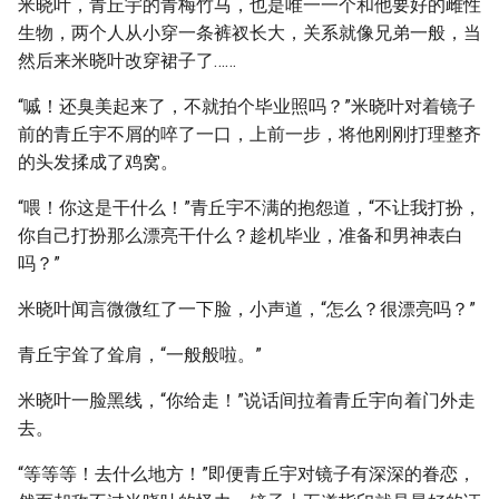
米晓叶，青丘宇的青梅竹马，也是唯一一个和他要好的雌性
生物，两个人从小穿一条裤衩长大，关系就像兄弟一般，当
然后来米晓叶改穿裙子了……
“嘁！还臭美起来了，不就拍个毕业照吗？”米晓叶对着镜子
前的青丘宇不屑的啐了一口，上前一步，将他刚刚打理整齐
的头发揉成了鸡窝。
“喂！你这是干什么！”青丘宇不满的抱怨道，“不让我打扮，
你自己打扮那么漂亮干什么？趁机毕业，准备和男神表白
吗？”
米晓叶闻言微微红了一下脸，小声道，“怎么？很漂亮吗？”
青丘宇耸了耸肩，“一般般啦。”
米晓叶一脸黑线，“你给走！”说话间拉着青丘宇向着门外走
去。
“等等等！去什么地方！”即便青丘宇对镜子有深深的眷恋，