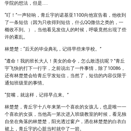
学院的想法，但是……
“叮！”一声轻响，青丘宇的诺基亚1100向他宣告着，他收到
了一条短信（因为只收得到短信，什么QQ微信之类的，一
概收不到。），当他看见发信人的时候，呼吸竟然出现了些
许的紊乱。
林楚楚：“后天的毕业典礼，记得早些来学校。”
“遵命！我的班长大人！美女的命令，怎么敢违抗呢？”青丘
宇飞快的打下一行字，之前说出了一件事情，除了10086，
还有林楚楚会给青丘宇发短信，当然了，短信的内容仅限于
通知班级里的事情。
“贫嘴，就这样，记得早点来。”
林楚楚，青丘宇十八年来第一个喜欢的女孩儿，也是唯一一
个喜欢的女孩，当他高一第次进入班级教室的时候，看见独
自坐在角落的林楚楚，阳光透过窗户，洒在林楚楚的白衣白
裙上，青丘宇的心脏当时就中了一箭。