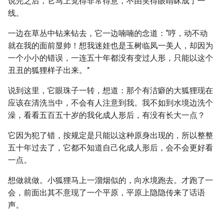
说完之后，它马上觉得非常得意，不由笑得眼睛眯成了一
线。
一边在草丛中钻来钻去，它一边喃喃的念道：“哼，动不动
就在我的面前显帅！想我迷娃也是玉树临凤一美人，却因为
一个小小的错误，一连五十年都没有变过人形，只能以这个
丑丑的狐狸样子出来。”
说到这里，它眼珠子一转，想道：那个有洁癖的大狐狸现在
应该在清洗当中，不会有人注意到我。我不如到水境边洗个
澡，看看五百五十岁的我化成人形后，有没有长大一点？
它因为犯了错，按规定是只能以这种原身出现的，所以整整
五十年过去了，它都不知道自己化成人形后，会不会更好看
一点。
想做就做。小狐狸马上一溜烟似的，向水境跑去。才跑了一
会，前面出其不意现了一个平原，平原上隐隐传来了话语
声。