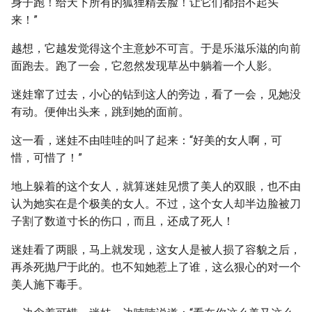
身子跑！给天下所有的狐狸精丢脸！让它们都抬不起头
来！”
越想，它越发觉得这个主意妙不可言。于是乐滋乐滋的向前
面跑去。跑了一会，它忽然发现草丛中躺着一个人影。
迷娃窜了过去，小心的钻到这人的旁边，看了一会，见她没
有动。便伸出头来，跳到她的面前。
这一看，迷娃不由哇哇的叫了起来：“好美的女人啊，可
惜，可惜了！”
地上躲着的这个女人，就算迷娃见惯了美人的双眼，也不由
认为她实在是个极美的女人。不过，这个女人却半边脸被刀
子割了数道寸长的伤口，而且，还成了死人！
迷娃看了两眼，马上就发现，这女人是被人损了容貌之后，
再杀死抛尸于此的。也不知她惹上了谁，这么狠心的对一个
美人施下毒手。