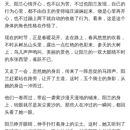
天。阳兰心情开心，也不以为苦。不过也阳兰发现，自己的
行为心里，都不由自主的变得端庄淑娴起来。饶是心里再开
心，也不过蹦上两下就自动的收敛了行为。看来，这是这个
身体的角色性格在作怪了。
现在的时节，正是春暖花开。走在路上，春风悠悠的吹着，
不时从树丛山头里，露出一点红艳的色彩来。参天的大树
上，鸟儿声声鸣叫。美丽的景色，让阳兰的一双大眼睛不时
的东张西望，雀跃不已。
又走了一会，忽然她的身后，传来了一阵忽促的马蹄声。阳
兰赶紧站在路旁，让开了主道。这时，五个骑士的身影，从
她的身边一冲而过。
他们一卷而过，带起一袭黄沙漫天漫地的铺来。阳兰的身
上，转眼就尽是灰尘黄沙的。那些人在冲过的一瞬间，都回
头看了她一眼。
阳兰睁开眼睛，伸手扑打着身上的尘土。这时，她又听到了