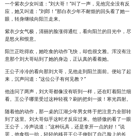
一个紫衣少女叫道：“刘大哥！”叫了一声，见他完全没有反
应，她又叫道：“刘郎！”那白衣少年不耐烦的回头看了她一
眼，转身继续向阳兰走来。
紫衣少女气极，清丽的脸涨得通红，看向阳兰的目光中，尽
是怒火和恨意。
阳兰正吃得欢，她吃食的动作飞快，却也很文雅。浑没有注
意那个刘大哥站到了她的身边，正认真的看着她。
王公子冷冷的看向那刘大哥，见他走到阳兰面前。便站了起
来，沉声问道：“这位公子有何见教？”
他连问了两声，刘大哥都像没有听到一样，还在盯着阳兰细
看。王公子哪里受过这种轻视？刷的把剑一拔！寒光四射。
随着他的动作，那一桌的江湖少年男女终于把注意力全部转
到了这里。刘大哥似乎这时才反应过来。他骄傲的看了一眼
王公子，冷声说道：“这种玩具，还是拿开一点的好！”说
罢，他食指一抬，轻轻的移开王公子伸到了自己脸上的长