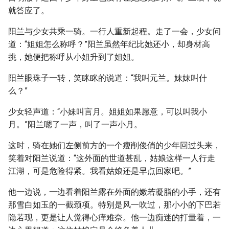
就答应了。
阳兰与少女共乘一骑。一行人重新起程。走了一会，少女问
道：“姐姐怎么称呼？”阳兰虽然年纪比她还小，却身材高
挑，她便把称呼从小姐升到了姐姐。
阳兰眼珠子一转，笑眯眯的说道：“我叫元兰。妹妹叫什
么？”
少女轻声道：“小妹叫言月。姐姐如果愿意，可以叫我小
月。”阳兰嗯了一声，叫了一声小月。
这时，骑在她们左侧前方的一个瘦削俊俏的少年回过头来，
笑着对阳兰说道：“这外面的世道甚乱，姑娘这样一人行走
江湖，可是危险得紧。我看姑娘还是早点回家吧。”
他一边说，一边看着阳兰露在外面的嫩若凝脂的小手，还有
那雪白如玉的一截颈项。特别是风一吹过，那小小的下巴若
隐若现，更是让人觉得心痒难奈。他一边痴迷的打量着，一