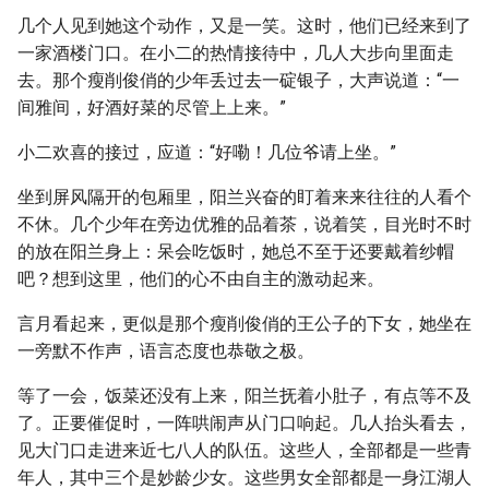
几个人见到她这个动作，又是一笑。这时，他们已经来到了
一家酒楼门口。在小二的热情接待中，几人大步向里面走
去。那个瘦削俊俏的少年丢过去一碇银子，大声说道：“一
间雅间，好酒好菜的尽管上上来。”
小二欢喜的接过，应道：“好嘞！几位爷请上坐。”
坐到屏风隔开的包厢里，阳兰兴奋的盯着来来往往的人看个
不休。几个少年在旁边优雅的品着茶，说着笑，目光时不时
的放在阳兰身上：呆会吃饭时，她总不至于还要戴着纱帽
吧？想到这里，他们的心不由自主的激动起来。
言月看起来，更似是那个瘦削俊俏的王公子的下女，她坐在
一旁默不作声，语言态度也恭敬之极。
等了一会，饭菜还没有上来，阳兰抚着小肚子，有点等不及
了。正要催促时，一阵哄闹声从门口响起。几人抬头看去，
见大门口走进来近七八人的队伍。这些人，全部都是一些青
年人，其中三个是妙龄少女。这些男女全部都是一身江湖人