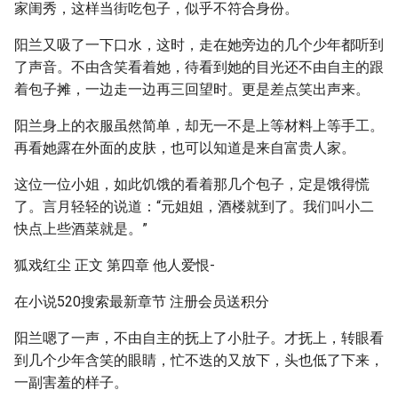
家闺秀，这样当街吃包子，似乎不符合身份。
阳兰又吸了一下口水，这时，走在她旁边的几个少年都听到
了声音。不由含笑看着她，待看到她的目光还不由自主的跟
着包子摊，一边走一边再三回望时。更是差点笑出声来。
阳兰身上的衣服虽然简单，却无一不是上等材料上等手工。
再看她露在外面的皮肤，也可以知道是来自富贵人家。
这位一位小姐，如此饥饿的看着那几个包子，定是饿得慌
了。言月轻轻的说道：“元姐姐，酒楼就到了。我们叫小二
快点上些酒菜就是。”
狐戏红尘 正文 第四章 他人爱恨-
在小说520搜索最新章节 注册会员送积分
阳兰嗯了一声，不由自主的抚上了小肚子。才抚上，转眼看
到几个少年含笑的眼睛，忙不迭的又放下，头也低了下来，
一副害羞的样子。