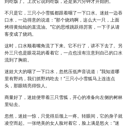
到吃饭了。上次它说到吃饭，还是第六分钟才开始的。
不只是它，三只小小雪狐都跟着咽了一下口水。迷娃一边吞
口水，一边得意的说道：“那个烧鸡啊，这么大一只，上面
烤得黄灿灿的直流油。”它的思维跳跃得厉害，一下子从请
客变成了烧鸡。
这时，口水顺着嘴角流了下来。它不行了，讲不下去了。另
外三只也是眼花花的看着它，一点也没有注意到自己的口水
流到了胸前。
迷娃大大的咽了一下口水，忽然压低声音说道：“我知道哪
里有野鸡，我们抓野鸡吃去！”三只小小雪狐马上连连点
头，那眼睛亮得惊人。
商量好了，迷娃便带着三只雪狐，开心的准备向左侧的树林
里钻去。
忽然，迷娃一惊，只觉得后颈上一疼。转眼间，它的身子就
凌空而起。一张绝美的女人脸对着它，脸上满是怒火：“迷