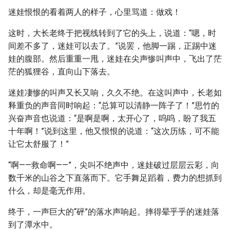
迷娃恨恨的看着两人的样子，心里骂道：做戏！
这时，大长老终于把视线转到了它的头上，说道：“嗯，时
间差不多了，迷娃可以去了。”说罢，他脚一踢，正踢中迷
娃的腹部。然后重重一甩，迷娃在尖声惨叫声中，飞出了茫
茫的狐狸谷，直向山下落去。
迷娃凄惨的叫声又长又响，久久不绝。在这叫声中，长老如
释重负的声音同时响起：“总算可以清静一阵子了！”思竹的
兴奋声音也说道：“是啊是啊，太开心了，呜呜，盼了我五
十年啊！”说到这里，他又恨恨的说道：“这次历练，可不能
让它太舒服了！”
“啊——救命啊——”，尖叫不绝声中，迷娃破过层层云彩，向
数千米的山谷之下直落而下。它手舞足蹈着，费力的想抓到
什么，却是毫无作用。
终于，一声巨大的“砰”的落水声响起。摔得晕乎乎的迷娃落
到了潭水中。