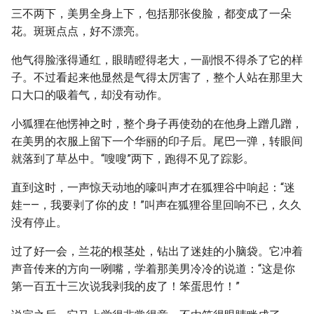
三不两下，美男全身上下，包括那张俊脸，都变成了一朵
花。斑斑点点，好不漂亮。
他气得脸涨得通红，眼睛瞪得老大，一副恨不得杀了它的样
子。不过看起来他显然是气得太厉害了，整个人站在那里大
口大口的吸着气，却没有动作。
小狐狸在他愣神之时，整个身子再使劲的在他身上蹭几蹭，
在美男的衣服上留下一个华丽的印子后。尾巴一弹，转眼间
就落到了草丛中。“嗖嗖”两下，跑得不见了踪影。
直到这时，一声惊天动地的嚎叫声才在狐狸谷中响起：“迷
娃——，我要剥了你的皮！”叫声在狐狸谷里回响不已，久久
没有停止。
过了好一会，兰花的根茎处，钻出了迷娃的小脑袋。它冲着
声音传来的方向一咧嘴，学着那美男冷冷的说道：“这是你
第一百五十三次说我剥我的皮了！笨蛋思竹！”