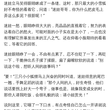
迷娃立马笑得眼睛眯成了一条缝。这时，那只最大的小雪狐
好不奇怪的看着它，问道：“迷娃哥哥，你为什么把皮毛上
弄这么多泥？很脏呢！”
迷娃一怒，眼睛睁得大大的，亮晶晶的直视着它，努力的表
达着自己的怒火。可能对面的小子实在是太小了，一点也没
有理解它所暴发出来的王八之气。还在仰着小脸期待的看着
它，等着它的回答。
迷娃眼睛睁了一会，不由有点累了。忍不住眨了一下，再眨
一下，干脆伸出爪子揉了揉眼。扁了扁嘴软软的说道：“别
说这个啦，想听人间的故事吗？”
“要！”三只小小狐狸马上兴奋的同时叫道。迷娃得意的尾巴
一翘，手舞足蹈的说道：“那个人间的人，好生奇怪，他们
说话要拐上好大一个弯子，做事也是。就像我变成女的时，
那些人请我吃饭，会很礼貌的说：请小姐赏光！”
说到这里，它咽了一下口水，有点奇怪自己怎么一开讲就说