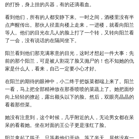
的打扮，身上挂的兵器，有的还滴着血。
看到他们，所有的人都安静下来。一时之间，酒楼里没有半
点声醒传出。那伙人径直向楼上走来，一进楼，就看向阳兰
等人。他们的目光在几人的脸上打了一个转，又转向阳兰看
了一会，没有说话的在隔间坐下。
阳兰看到他们那充满寒意的目光，这时才想起一件大事：先
前的那个阳兰，可是被人割花了脸又抛尸的！也不知她的仇
家是什么人，看来，自己一定要小心才好。
在阳兰的期待的眼神中，小二终于把饭菜都端上来了。阳兰
一看，马上把全部精神放在那香喷喷的菜蔬上了。她把面纱
向上轻轻的撩起，露出额头以下的脸。然后，双眼亮晶晶的
看着那些菜。
她没有注意到，这个时候，几乎附近的人，无论男女都在呆
呆的看着她。坐在对面的王公子更是涨红了脸。
阳兰拿起了筷子，只等着他们开动，等了半天，居然没有一