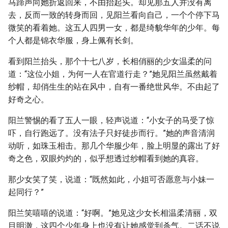
马蹄声向她折返回来，不由抬起头。却见那五人并没有离
去，反而一致的转身而回，见阳兰看向自己，一个个停下马
微笑的看着她。这五人四男一女，都是绮貌华年的少年。每
个人都是锦衣华服，身上佩有长剑。
看到阳兰抬头，那个十七八岁，长相俏丽的少女温柔的问
道：“这位小姐，为何一人在官道行走？”她见阳兰虽然戴着
纱帽，却俏生生的站在风中，自有一番绝世风华。不由起了
好奇之心。
阳兰警惕的看了五人一眼，轻声说道：“小女子的马受了惊
吓，自行跑远了。没有法子只好徒步而行。”她的声音清润
动听，如珠玉相击。那几个华服少年，脸上明显的露出了好
奇之色，双眼灼灼的，似乎想透过纱帽看到她的真容。
那少女笑了笑，说道：“既然如此，小姐可否愿意与小妹一
起同行？”
阳兰笑嘻嘻的说道：“好啊。”她见这少女长相温柔清丽，双
目明澈，这四个少年身上也没有让她感觉到杀气。二话不说