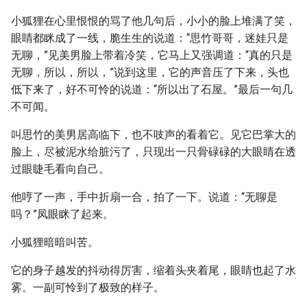
小狐狸在心里恨恨的骂了他几句后，小小的脸上堆满了笑，
眼睛都眯成了一线，脆生生的说道：“思竹哥哥，迷娃只是
无聊，”见美男脸上带着冷笑，它马上又强调道：“真的只是
无聊，所以，所以，”说到这里，它的声音压了下来，头也
低下来了，好不可怜的说道：“所以出了石屋。”最后一句几
不可闻。
叫思竹的美男居高临下，也不吱声的看着它。见它巴掌大的
脸上，尽被泥水给脏污了，只现出一只骨碌碌的大眼睛在透
过眼睫毛看向自己。
他哼了一声，手中折扇一合，拍了一下。说道：“无聊是
吗？”凤眼眯了起来。
小狐狸暗暗叫苦。
它的身子越发的抖动得厉害，缩着头夹着尾，眼睛也起了水
雾。一副可怜到了极致的样子。