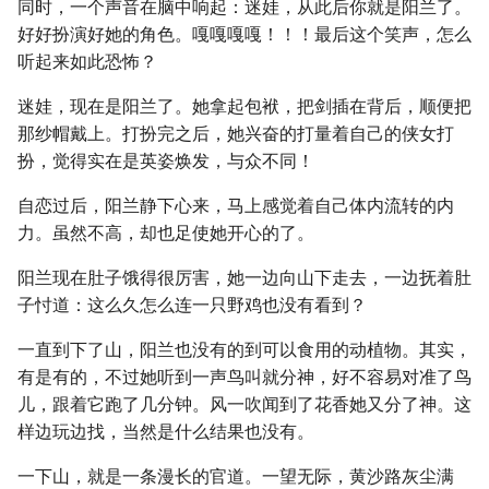
同时，一个声音在脑中响起：迷娃，从此后你就是阳兰了。
好好扮演好她的角色。嘎嘎嘎嘎！！！最后这个笑声，怎么
听起来如此恐怖？
迷娃，现在是阳兰了。她拿起包袱，把剑插在背后，顺便把
那纱帽戴上。打扮完之后，她兴奋的打量着自己的侠女打
扮，觉得实在是英姿焕发，与众不同！
自恋过后，阳兰静下心来，马上感觉着自己体内流转的内
力。虽然不高，却也足使她开心的了。
阳兰现在肚子饿得很厉害，她一边向山下走去，一边抚着肚
子忖道：这么久怎么连一只野鸡也没有看到？
一直到下了山，阳兰也没有的到可以食用的动植物。其实，
有是有的，不过她听到一声鸟叫就分神，好不容易对准了鸟
儿，跟着它跑了几分钟。风一吹闻到了花香她又分了神。这
样边玩边找，当然是什么结果也没有。
一下山，就是一条漫长的官道。一望无际，黄沙路灰尘满