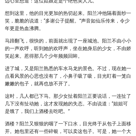
边心里想道：这位姑娘定是个绝色美人儿。
想到这里，他的目光更加的热切起来。阳兰冲他隔着面纱一
笑，脆脆的说道：“多谢公子提醒。”声音如仙乐传来，令少
年更是热血沸腾。
马蹄翻飞，很快的，前面就出现了一座城池。阳兰不由小小
的一声欢呼，听到她的欢呼声，坐在她身后的少女，不由娇
笑起来。惹得那几个少年频频回眸。
进了城，又是阳兰熟悉的车水马龙的景色。不过，现在她一
点看风景的心思也没有了，小鼻子吸了吸，目光盯着一笼白
嫩嫩的包子，就再也放不开了。
这时，几人都已下马。那少女扯着阳兰正要说话，一连扯了
几下没有扯动她，这才发现她的失态。不由说道：“姐姐可
是饿了，我们上酒楼去吃吧。”
酒楼？阳兰又狠狠的咽了一下口水，目光终于从包子上面移
开。她包里还有一些碎银，可以卖这包子。可是，她一个大