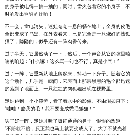
的身子被电得一抽一抽的，同时，雷火包着它的小身子，不
时的发出劈劈的炸响！
不一会，雷电消失，迷娃奄奄一息的躺在地上，全身的皮毛
全部变成了乌黑。在外表看来，已是完全是一只烧好的熟狐
狸了，隐隐的，似乎还有一阵肉香传来。
过了半天，它居然动了一下，然后，一个声音从它的嘴里喃
喃的响起：“什么嘛！这么骂一句也不行，真是小气！”
过了一阵，它重新从地上爬起来，抖动一下身子。随着它的
这个动作，几乎是一瞬间，它表面上那层黑黑的毛全部迅速
的落到了地面上。一只红红的肉狐狸出现在视野里。
迷娃跳到一个小溪旁，看了看水中的影像。不由泪如泉下：
“哇哇！赔我的毛！我不要变成秃毛狐狸！”
哭了好一阵，迷娃才吸了吸红通通的鼻子，恨恨的想道：
“不赔就不赔，反正我也马上就要变成人了。大了不就光着