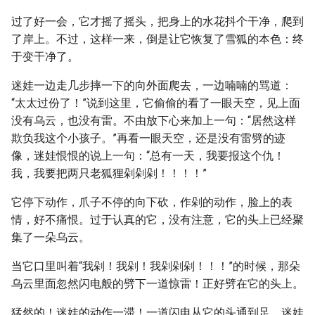
过了好一会，它才摇了摇头，把身上的水花抖个干净，爬到
了岸上。不过，这样一来，倒是让它恢复了雪狐的本色：终
于变干净了。
迷娃一边走几步摔一下的向外面爬去，一边喃喃的骂道：
“太太过份了！”说到这里，它偷偷的看了一眼天空，见上面
没有乌云，也没有雷。不由放下心来加上一句：“居然这样
欺负我这个小孩子。”再看一眼天空，还是没有雷劈的迹
像，迷娃恨恨的说上一句：“总有一天，我要报这个仇！
我，我要把两只老狐狸剁剁剁！！！！”
它停下动作，爪子不停的向下砍，作剁的动作，脸上的表
情，好不痛恨。过于认真的它，没有注意，它的头上已经聚
集了一朵乌云。
当它口里叫着“我剁！我剁！我剁剁剁！！！”的时候，那朵
乌云里面忽然闪电般的劈下一道惊雷！正好劈在它的头上。
猛然的！迷娃的动作一滞！一道闪电从它的头通到足，迷娃