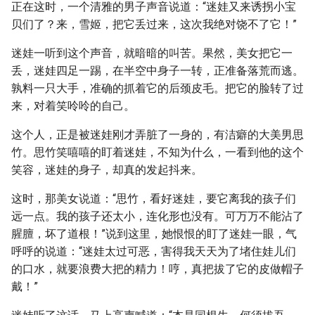
正在这时，一个清雅的男子声音说道：“迷娃又来诱拐小宝
贝们了？来，雪姬，把它丢过来，这次我绝对饶不了它！”
迷娃一听到这个声音，就暗暗的叫苦。果然，美女把它一
丢，迷娃四足一踢，在半空中身子一转，正准备落荒而逃。
孰料一只大手，准确的抓着它的后颈皮毛。把它的脸转了过
来，对着笑呤呤的自己。
这个人，正是被迷娃刚才弄脏了一身的，有洁癖的大美男思
竹。思竹笑嘻嘻的盯着迷娃，不知为什么，一看到他的这个
笑容，迷娃的身子，却真的发起抖来。
这时，那美女说道：“思竹，看好迷娃，要它离我的孩子们
远一点。我的孩子还太小，连化形也没有。可万万不能沾了
腥膻，坏了道根！”说到这里，她恨恨的盯了迷娃一眼，气
呼呼的说道：“迷娃太过可恶，害得我天天为了堵住娃儿们
的口水，就要浪费大把的精力！哼，真把拔了它的皮做帽子
戴！”