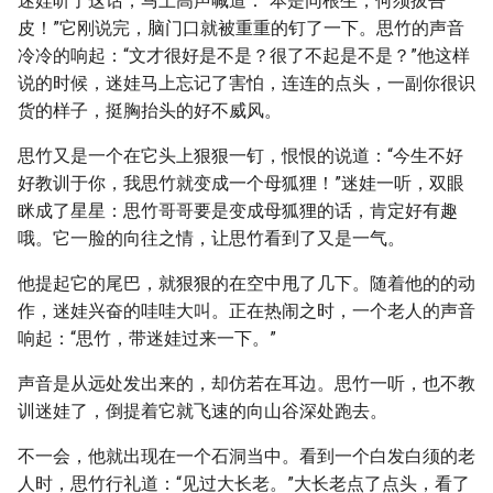
迷娃听了这话，马上高声喊道：“本是同根生，何须拔吾
皮！”它刚说完，脑门口就被重重的钉了一下。思竹的声音
冷冷的响起：“文才很好是不是？很了不起是不是？”他这样
说的时候，迷娃马上忘记了害怕，连连的点头，一副你很识
货的样子，挺胸抬头的好不威风。
思竹又是一个在它头上狠狠一钉，恨恨的说道：“今生不好
好教训于你，我思竹就变成一个母狐狸！”迷娃一听，双眼
眯成了星星：思竹哥哥要是变成母狐狸的话，肯定好有趣
哦。它一脸的向往之情，让思竹看到了又是一气。
他提起它的尾巴，就狠狠的在空中甩了几下。随着他的的动
作，迷娃兴奋的哇哇大叫。正在热闹之时，一个老人的声音
响起：“思竹，带迷娃过来一下。”
声音是从远处发出来的，却仿若在耳边。思竹一听，也不教
训迷娃了，倒提着它就飞速的向山谷深处跑去。
不一会，他就出现在一个石洞当中。看到一个白发白须的老
人时，思竹行礼道：“见过大长老。”大长老点了点头，看了