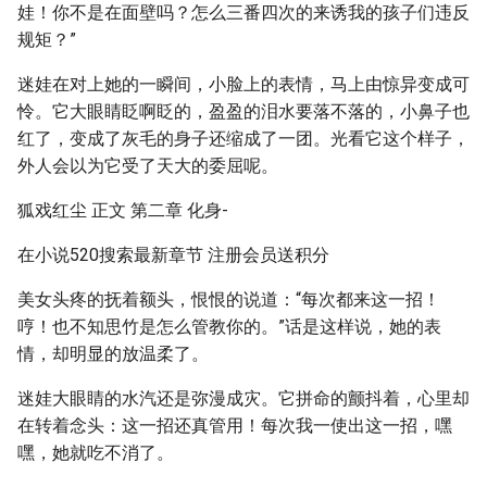
娃！你不是在面壁吗？怎么三番四次的来诱我的孩子们违反
规矩？”
迷娃在对上她的一瞬间，小脸上的表情，马上由惊异变成可
怜。它大眼睛眨啊眨的，盈盈的泪水要落不落的，小鼻子也
红了，变成了灰毛的身子还缩成了一团。光看它这个样子，
外人会以为它受了天大的委屈呢。
狐戏红尘 正文 第二章 化身-
在小说520搜索最新章节 注册会员送积分
美女头疼的抚着额头，恨恨的说道：“每次都来这一招！
哼！也不知思竹是怎么管教你的。”话是这样说，她的表
情，却明显的放温柔了。
迷娃大眼睛的水汽还是弥漫成灾。它拼命的颤抖着，心里却
在转着念头：这一招还真管用！每次我一使出这一招，嘿
嘿，她就吃不消了。