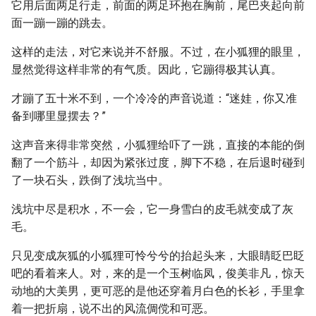
它用后面两足行走，前面的两足环抱在胸前，尾巴夹起向前
面一蹦一蹦的跳去。
这样的走法，对它来说并不舒服。不过，在小狐狸的眼里，
显然觉得这样非常的有气质。因此，它蹦得极其认真。
才蹦了五十米不到，一个冷冷的声音说道：“迷娃，你又准
备到哪里显摆去？”
这声音来得非常突然，小狐狸给吓了一跳，直接的本能的倒
翻了一个筋斗，却因为紧张过度，脚下不稳，在后退时碰到
了一块石头，跌倒了浅坑当中。
浅坑中尽是积水，不一会，它一身雪白的皮毛就变成了灰
毛。
只见变成灰狐的小狐狸可怜兮兮的抬起头来，大眼睛眨巴眨
吧的看着来人。对，来的是一个玉树临凤，俊美非凡，惊天
动地的大美男，更可恶的是他还穿着月白色的长衫，手里拿
着一把折扇，说不出的风流倜傥和可恶。