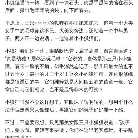
小狐狸眼睛一转，看到了一块石头，便蹑手蹑脚的缩在石头
后面，探出毛茸茸的脑袋，向下面看去。
平原上，三只小小小的狐狸在那里跑来跑去，追着一个大美
女手中的毛球蹦跳不已。大美女旁边，还站着一个中年男
子。两人正一边说话，一边逗着小小狐狸们。
小狐狸看到这一幕，眼睛眨巴着，扁了扁嘴，自言自语道：
“真是幼稚！居然还玩毛球！”它说的，自然是那三只小小狐
狸。看它一脸的不屑，似乎浑然忘记了，那几只最大的也不
过五十岁！最小的才三十岁！这么小的狐狸精，连化形修练
都是很遥远的事。它们纯粹就是人间四五岁的孩童一般。它
拿自己与它们相比，岂不是显得非常的可笑？
小狐狸当然不会这样想了。它眼珠子转啊转的，想用个什么
法子骗走两只大狐狸后，再跟它们的崽子好好耍一下酷。
不过，不需要它想。只见那美女跟三只小狐狸说道：“孩子
们，要乖哦。爹娘有事要做，你们在这里老实点玩。不要乱
跑知道吗？”