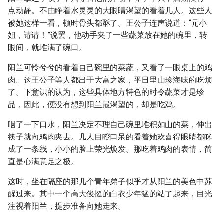
点动静。不由睁着水灵灵的大眼睛渴望的看着几人。这些人
被她这样一看，顿时骨头都酥了。王公子连声说道：“元小
姐，请请！”说罢，他动手夹了一些蔬菜放在她的碗里，转
眼间，就堆满了碗口。
阳兰可怜兮兮的看着自己碗里的菜蔬，又看了一眼桌上的鸡
肉。这王公子等人都出于大富之家，平日里山珍海味的吃烦
了。下意识的认为，这些具体地方特色的时令蔬菜才是珍
品，因此，便没有想到阳兰最渴望的，却是吃鸡。
咽了一下口水，阳兰决定不理自己碗里堆积如山的菜，伸出
筷子就向鸡肉夹去。几人目瞪口呆的看着她欢喜得眼睛都眯
成了一条线，小小的脸上荣光焕发。那吃着鸡肉的表情，简
直是心满意足之极。
这时，坐在隔座的那几个青年弟子似乎才从阳兰的美色中苏
醒过来。其中一个高大俊挺的白衣少年猛的站了起来，目光
注视着阳兰，提步准备向她走来。