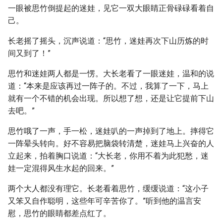
一眼被思竹倒提起的迷娃，见它一双大眼睛正骨碌碌看着自
己。
长老摇了摇头，沉声说道：“思竹，迷娃再次下山历炼的时
间又到了！”
思竹和迷娃两人都是一愣。大长老看了一眼迷娃，温和的说
道：“本来是应该再过一阵子的。不过，我算了一下，马上
就有一个不错的机会出现。所以想了想，还是让它提前下山
去吧。”
思竹哦了一声，手一松，迷娃叭的一声掉到了地上。摔得它
一阵晕头转向。好不容易把脑袋转清楚，迷娃马上兴奋的人
立起来，拍着胸口说道：“大长老，你用不着为此犯愁，迷
娃一定混得风生水起的回来。”
两个大人都没有理它。长老看着思竹，缓缓说道：“这小子
又笨又自作聪明，这些年可辛苦你了。”听到他的温言安
慰，思竹的眼睛都差点红了。