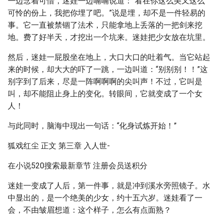
一边念着可惜，迷娃一边喃喃说道：“看在你这么美又这么
可怜的份上，我把你埋了吧。”说是埋，却不是一件轻易的
事。它一直被禁锢了法术，只能拿地上丢落的一把剑来挖
地。费了好半天，才挖出一个坑来。迷娃把少女放在坑里。
然后，迷娃一屁股坐在地上，大口大口的吐着气。当它站起
来的时候，却大大的吓了一跳，一边叫道：“别别别！！”这
别字到了后来，尽是一阵啊啊啊的尖叫声！不过，它叫是
叫，却不能阻止身上的变化。转眼间，它就变成了一个女
人！
与此同时，脑海中现出一句话：“化身试炼开始！”
狐戏红尘 正文 第三章 入人世-
在小说520搜索最新章节 注册会员送积分
迷娃一变成了人后，第一件事，就是冲到溪水旁照镜子。水
中显出的，是一个绝美的少女，约十五六岁。迷娃看了一
会，不由皱眉想道：这个样子，怎么有点面熟？