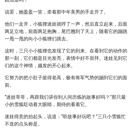
说罢，她盈盈一笑，牵着那中年美男的手走开了。
他们一走开，小狐狸迷娃就哼了一声，然后直立起来，后面
两足立地，前面两足抱胸，尾巴翘到了天上，随着它的蹦跳
一甩一甩的向小小狐狸们跳去。
这时，三只小小狐狸也发现了它的到来。在看到它的动作的
那一刻，它们都是目光发亮，表情中好不崇拜。迷娃见到它
们的这个神情，越发的开心起来。
它努力的把小肚子挺得老高，极有将军气势的蹦到它们的面
前。
“迷娃哥哥，再跟我们讲你到人间历炼的故事好吗？”那只最
小的雪狐眨动着大眼睛，期待的看着它。
迷娃得意的抬起头，说道：“听故事好玩吧？”三只小雪狐忙
不迭的点头称是。