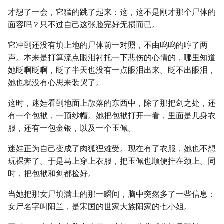
才想了一会，它猛的跳了起来：这，这不是刚才那个尸体的
面容吗？只不过自己这张脸完好无损而已。
它冲到还没有填上地的尸体前一对照，不由呜呜的哼了两
声。本来是打算流点眼泪衬托一下悲伤的心情的，哪里知道
她眨啊眨啊，眨了半天也没有一点眼泪出来。眨不出眼泪，
她也就没有心思来装哭了。
这时，迷娃看到地面上散落的东西中，除了那把剑之处，还
有一个包袱，一顶纱帽。她把包袱打开一看，里面是几身衣
服，还有一包金银，以及一个玉佩。
迷娃正为自己变成了肉狐狸难受。现在有了衣服，她也不想
玩裸奔了。于是马上穿上衣服，把玉佩也顺便挂在颈上。同
时，把包袱和剑都捡好。
当她把那女尸填满土的那一瞬间，脑中突然多了一些信息：
女尸名字叫阳兰，是宋国的世家大族阳家的七小姐。