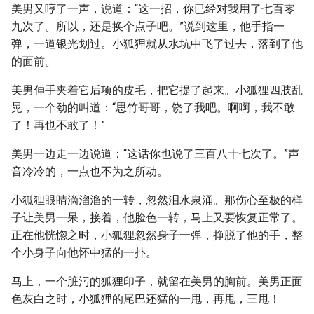
美男又哼了一声，说道：“这一招，你已经对我用了七百零
九次了。所以，还是换个点子吧。”说到这里，他手指一
弹，一道银光划过。小狐狸就从水坑中飞了过去，落到了他
的面前。
美男伸手夹着它后项的皮毛，把它提了起来。小狐狸四肢乱
晃，一个劲的叫道：“思竹哥哥，饶了我吧。啊啊，我不敢
了！再也不敢了！”
美男一边走一边说道：“这话你也说了三百八十七次了。”声
音冷冷的，一点也不为之所动。
小狐狸眼睛滴溜溜的一转，忽然泪水泉涌。那伤心至极的样
子让美男一呆，接着，他脸色一转，马上又要恢复正常了。
正在他恍惚之时，小狐狸忽然身子一弹，挣脱了他的手，整
个小身子向他怀中猛的一扑。
马上，一个脏污的狐狸印子，就留在美男的胸前。美男正面
色灰白之时，小狐狸的尾巴还猛的一甩，再甩，三甩！