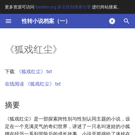
更多资源可访问
tsindex.org 多元性别搜索引擎
进行跨站搜索。
键
性转小说档案（一）
入
摘要
以
《狐戏红尘》
开
其他信息 [Processed Page
Metadata]
始
下载:
《狐戏红尘》.txt
搜
正文
在线阅读 《狐戏红尘》.txt
索
摘要
《狐戏红尘》是一部探索跨性别与性别认同主题的小说，设
定在一个充满灵气的奇幻世界，讲述了一只名叫迷娃的小狐
狸在经历一系列冒险后的成长故事。小说开篇描绘了迷娃在