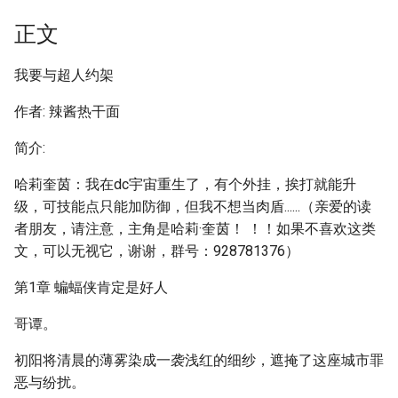
正文
我要与超人约架
作者: 辣酱热干面
简介:
哈莉奎茵：我在dc宇宙重生了，有个外挂，挨打就能升
级，可技能点只能加防御，但我不想当肉盾......（亲爱的读
者朋友，请注意，主角是哈莉·奎茵！ ！！如果不喜欢这类
文，可以无视它，谢谢，群号：928781376）
第1章 蝙蝠侠肯定是好人
哥谭。
初阳将清晨的薄雾染成一袭浅红的细纱，遮掩了这座城市罪
恶与纷扰。