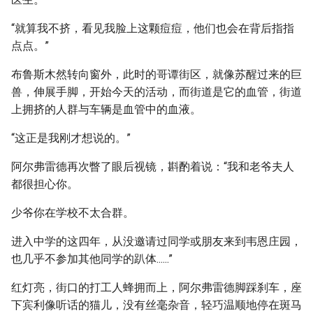
“就算我不挤，看见我脸上这颗痘痘，他们也会在背后指指
点点。”
布鲁斯木然转向窗外，此时的哥谭街区，就像苏醒过来的巨
兽，伸展手脚，开始今天的活动，而街道是它的血管，街道
上拥挤的人群与车辆是血管中的血液。
“这正是我刚才想说的。”
阿尔弗雷德再次瞥了眼后视镜，斟酌着说：“我和老爷夫人
都很担心你。
少爷你在学校不太合群。
进入中学的这四年，从没邀请过同学或朋友来到韦恩庄园，
也几乎不参加其他同学的趴体......”
红灯亮，街口的打工人蜂拥而上，阿尔弗雷德脚踩刹车，座
下宾利像听话的猫儿，没有丝毫杂音，轻巧温顺地停在斑马