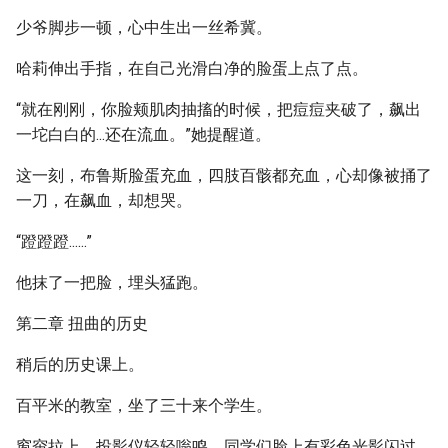
少爷脚步一顿，心中生出一丝希冀。
哈莉伸出手指，在自己光滑白净的脸蛋上点了点。
“就在刚刚，你脸颊肌肉抽搐的时候，把痘痘夹破了，飙出
一坨白白的...还在流血。”她提醒道。
这一刻，布鲁斯脸蛋充血，四肢百骸都充血，心却像被捅了
一刀，在飙血，却想哭。
“蹬蹬蹬......”
他抹了一把脸，埋头猛跑。
第二章 扭曲的历史
稍后的历史课上。
百平米的教室，坐了三十来个学生。
窗帘拉上，投影仪轻轻嗡鸣，同学们脸上有彩色光影闪过。