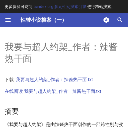
更多资源可访问
tsindex.org 多元性别搜索引擎
进行跨站搜索。
键
性转小说档案（一）
入
摘要
以
我要与超人约架_作者：辣酱
开
其他信息 [Processed Page
热干面
Metadata]
始
搜
正文
下载:
我要与超人约架_作者：辣酱热干面.txt
索
在线阅读 我要与超人约架_作者：辣酱热干面.txt
摘要
《我要与超人约架》是由辣酱热干面创作的一部跨性别与变