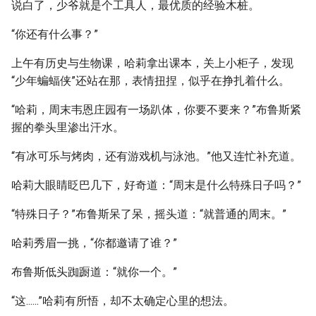
说白了，少爷就是个工具人，最优质的经验木桩。
“你还有什么事？”
上午有历史与生物课，哈莉拿出课本，关上小柜子，发现
“少年蝙蝠侠”还站在那，表情扭捏，似乎在挣扎着什么。
“哈莉，周末韦恩庄园有一场趴体，你要不要来？”布鲁斯紧
握的拳头里渗出汗水。
“有冰可乐与烤肉，还有游戏机与泳池。”他又连忙补充道。
哈莉大眼睛眨巴几下，好奇道：“周末是什么特殊日子吗？”
“特殊日子？”布鲁斯呆了呆，摇头道：“就普通的周末。”
哈莉秀眉一挑，“你都邀请了谁？”
布鲁斯低头踟蹰道：“就你一个。”
“这......”哈莉有所悟，却不太确定心里的想法。