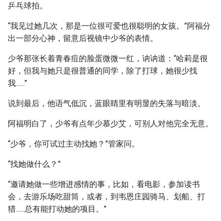
乒乓球拍。
“我见过她几次，那是一位很可爱也很聪明的女孩。”阿福分
出一部分心神，留意后视镜中少爷的表情。
少爷那张长着青春痘的脸蛋微微一红，讷讷道：“哈莉是很
好，但我与她只是很普通的同学，除了打球，她很少找
我......”
说到最后，他语气低沉，蓝眼睛里有明显的失落与暗淡。
阿福明白了，少爷有点年少慕少艾，可别人对他完全无意。
“少爷，你可试过主动找她？”管家问。
“找她做什么？”
“邀请她做一些增进感情的事，比如，看电影，参加读书
会，去游乐场吃甜筒，或者，到韦恩庄园骑马、划船、打
猎......总有能打动她的项目。”