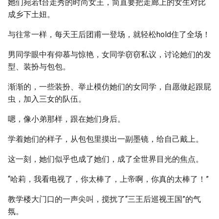
她们宛若t台走秀的时尚女王，简直要把走廊上的女生对比
成乡下土妞。
与往常一样，每天王后团甫一登场，就轻松hold住了全场！
男同学眼中有仰慕与惊艳，女同学窃窃私议，讨论她们的发
型、装扮与包包。
渐渐的，一些装扮、举止模仿她们的女同学，自愿做起跟屁
虫，加入三女的队伍。
嗯，像小弟那样，跟在她们身后。
学着她们的样子，从包包里摸出一副墨镜，给自己戴上。
这一刻，她们似乎也成了她们，成了全世界目光的焦点。
“哈莉，我看电视了，你太棒了，上帝啊，你真的太棒了！”
教学楼大门口的一声尖叫，搅扰了“三王后巡视王国”的气
氛。