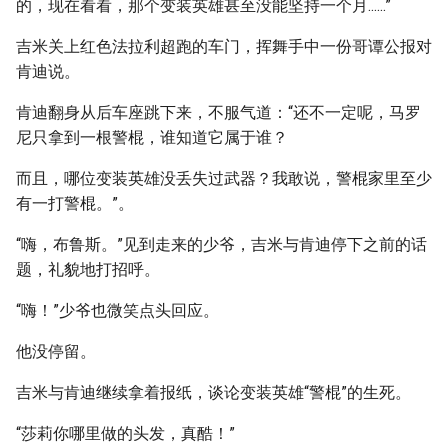
的，现在看看，那个变装英雄甚至没能坚持一个月......”
吉米关上红色法拉利超跑的车门，挥舞手中一份哥谭公报对
肯迪说。
肯迪翻身从后车座跳下来，不服气道：“还不一定呢，马罗
尼只拿到一根警棍，谁知道它属于谁？
而且，哪位变装英雄没丢失过武器？我敢说，警棍家里至少
有一打警棍。”。
“嗨，布鲁斯。”见到走来的少爷，吉米与肯迪停下之前的话
题，礼貌地打招呼。
“嗨！”少爷也微笑点头回应。
他没停留。
吉米与肯迪继续拿着报纸，谈论变装英雄“警棍”的生死。
“莎莉你哪里做的头发，真酷！”