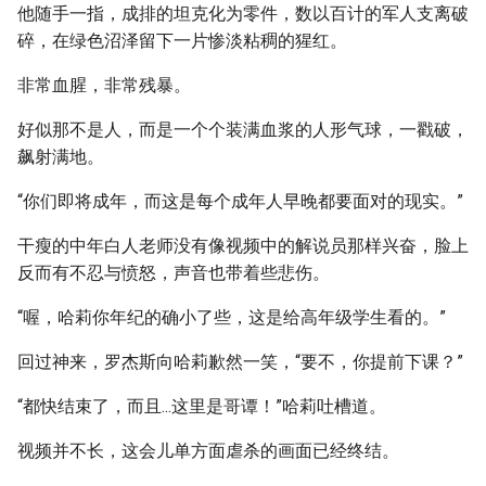
他随手一指，成排的坦克化为零件，数以百计的军人支离破
碎，在绿色沼泽留下一片惨淡粘稠的猩红。
非常血腥，非常残暴。
好似那不是人，而是一个个装满血浆的人形气球，一戳破，
飙射满地。
“你们即将成年，而这是每个成年人早晚都要面对的现实。”
干瘦的中年白人老师没有像视频中的解说员那样兴奋，脸上
反而有不忍与愤怒，声音也带着些悲伤。
“喔，哈莉你年纪的确小了些，这是给高年级学生看的。”
回过神来，罗杰斯向哈莉歉然一笑，“要不，你提前下课？”
“都快结束了，而且...这里是哥谭！”哈莉吐槽道。
视频并不长，这会儿单方面虐杀的画面已经终结。