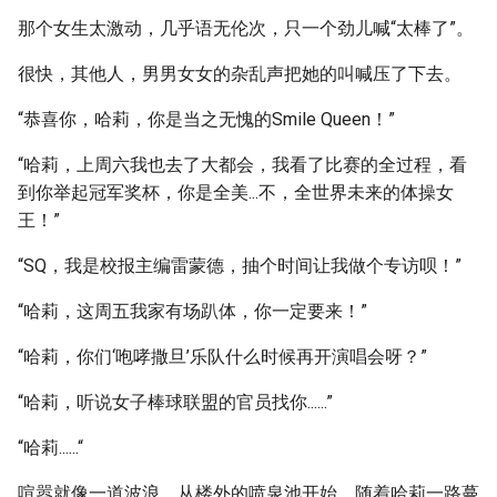
那个女生太激动，几乎语无伦次，只一个劲儿喊“太棒了”。
很快，其他人，男男女女的杂乱声把她的叫喊压了下去。
“恭喜你，哈莉，你是当之无愧的Smile Queen！”
“哈莉，上周六我也去了大都会，我看了比赛的全过程，看
到你举起冠军奖杯，你是全美...不，全世界未来的体操女
王！”
“SQ，我是校报主编雷蒙德，抽个时间让我做个专访呗！”
“哈莉，这周五我家有场趴体，你一定要来！”
“哈莉，你们‘咆哮撒旦’乐队什么时候再开演唱会呀？”
“哈莉，听说女子棒球联盟的官员找你......”
“哈莉......“
喧嚣就像一道波浪，从楼外的喷泉池开始，随着哈莉一路蔓