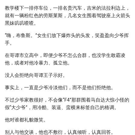
教学楼下一排停车位，一排名贵汽车，吉米的法拉利边上，
就有一辆粉红色的劳斯莱斯，几名女生围着驾驶座上火箭头
黑妹叽叽喳喳。
“嗨，布鲁斯。”女生们放下爆炸头的头发，笑盈盈向少爷挥
手。
在哥谭市立高中，即便少爷不怎么合群，也没学生敢霸凌
他，或者对他冷暴力、孤立他。
没人会拒绝向哥谭王子示好。
事实上，一直是少爷冷淡他们，而不是他们拒绝他。
不过少爷家教很好，不会像“F4”那群围着马自达大惊小怪的
假“大少爷”，用冷酷、装逼、蛮横来标签自己的格调。
他对谁都礼貌微笑。
别人与他交谈，他也不敷衍，认真倾听，认真回答。