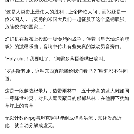
“这是人类史上最伟大的胜利，上帝降临人间，而祂还是一
位米国人，与英勇的米国大兵们一起征服了这个坚韧顽强、
危险狡诈的国家......”
幻灯机在幕布上投影一场惨烈的战争，伴着《星光灿烂的旗
帜》的激昂乐曲，音响中传出有些失真的激动男音旁白。
“Holy shit！我要吐了。”胸霸多蒂捂着嘴巴嚎叫。
“罗杰斯老师，这种东西真能播给我们看吗？”哈莉忍不住问
道。
这是一段越战纪录片，热带雨林中，五十米高的蓝大雕如同
一尊降世神灵，对凡人遮天蔽日的郁郁丛林，在他脚下犹如
草坪上的青草。
无以计数的rpg与坦克穿甲弹组成弹幕洪流，却还没靠近
他，就自动分解成虚无。