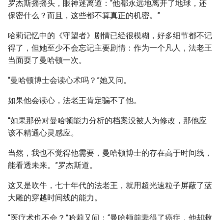
罗杰斯摇摇头，眼神迷离道：“他都永远地离开了地球，还
保密什么？而且，这些都不算真正的机密。”
哈莉记忆中的《守望者》剧情已经很模糊，好多细节都不记
得了，但她至少不会忘记主要剧情：作为一个凡人，法老王
当面耍了曼哈顿一次。
“曼哈顿博士会读心术吗？”她又问。
如果他会读心，法老王肯定骗不了他。
“如果那份对曼哈顿能力分析的档案没被人为修改，那他应
该不精通心灵感应。
当然，我也不觉得他需要，曼哈顿博士的存在高于时间线，
能看透未来。”罗杰斯道。
这又是吹牛，七十年代的法老王，就用超光速粒子屏蔽了蓝
大雕的穿越时间线的能力。
“医疗术也不会？”哈莉又问：“曼哈顿前妻得了癌症，他却救