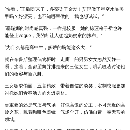
“快看，‘王后团’来了，多蒂染了金发！艾玛做了星空水晶美
甲吗？好漂亮，也不知哪里做的，我也想试试。”
“塞瑞娜的时尚感真强，一样是校服，她的棕蓝格子裙也许
能登上vogue，我的却让人想起奶奶家的抹布。”
“为什么都是高中生，多蒂的胸能这么大......”
就在布鲁斯整理储物柜时，走廊上的男男女女忽然安静一
瞬，接着，全都望向并排走来的三位女生，叽叽喳喳讨论她
们的妆容与新八卦。
三女容貌俏丽，五官精致，带着自信的淡笑，定制校服更加
衬托她们青春活力的火爆身材。
更重要的还是气质与气场，好似高傲的公主，不可亲近的高
岭之花，戴着咖啡色墨镜，气场全开，仿佛自带一圈无形的
领域。