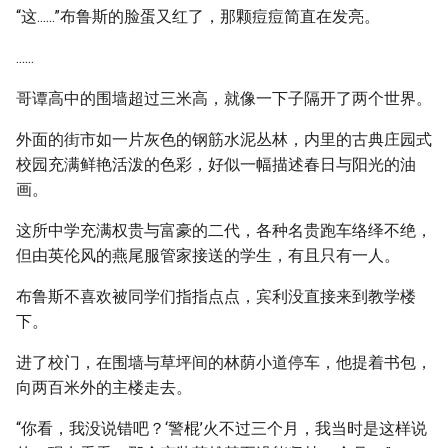
“这......”布鲁斯的脸蛋又红了，那颗痘痘简直在发亮。
......
哥谭高中的围墙超过三米高，就像一下子隔开了两个世界。
外面的街市如一片灰色的钢筋水泥丛林，内里的古典庄园式
校园充满鲜艳活泼的色彩，好似一幅描述春日与阳光的油
画。
这所中学充满权贵与富豪的二代，各种名贵跑车络绎不绝，
但由英伦风的燕尾服管家接送的学生，有且只有一人。
布鲁斯不喜欢被同学们指指点点，宾利没直接来到教学楼
下。
进了校门，在围墙与草坪间的林荫小道停车，他提着书包，
向两百米外的主楼走去。
“你看，我没说错吧？‘警棍’火不过三个月，我当时是这样说