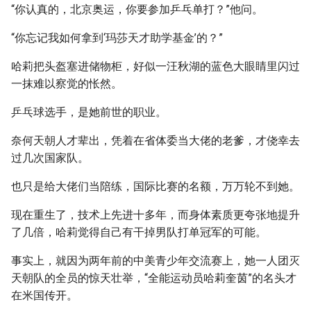
“你认真的，北京奥运，你要参加乒乓单打？”他问。
“你忘记我如何拿到‘玛莎天才助学基金’的？”
哈莉把头盔塞进储物柜，好似一汪秋湖的蓝色大眼睛里闪过
一抹难以察觉的怅然。
乒乓球选手，是她前世的职业。
奈何天朝人才辈出，凭着在省体委当大佬的老爹，才侥幸去
过几次国家队。
也只是给大佬们当陪练，国际比赛的名额，万万轮不到她。
现在重生了，技术上先进十多年，而身体素质更夸张地提升
了几倍，哈莉觉得自己有干掉男队打单冠军的可能。
事实上，就因为两年前的中美青少年交流赛上，她一人团灭
天朝队的全员的惊天壮举，“全能运动员哈莉奎茵”的名头才
在米国传开。