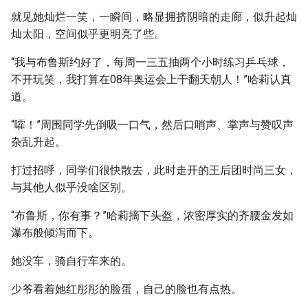
就见她灿烂一笑，一瞬间，略显拥挤阴暗的走廊，似升起灿
灿太阳，空间似乎更明亮了些。
“我与布鲁斯约好了，每周一三五抽两个小时练习乒乓球，
不开玩笑，我打算在08年奥运会上干翻天朝人！”哈莉认真
道。
“嚯！”周围同学先倒吸一口气，然后口哨声、掌声与赞叹声
杂乱升起。
打过招呼，同学们很快散去，此时走开的王后团时尚三女，
与其他人似乎没啥区别。
“布鲁斯，你有事？”哈莉摘下头盔，浓密厚实的齐腰金发如
瀑布般倾泻而下。
她没车，骑自行车来的。
少爷看着她红彤彤的脸蛋，自己的脸也有点热。