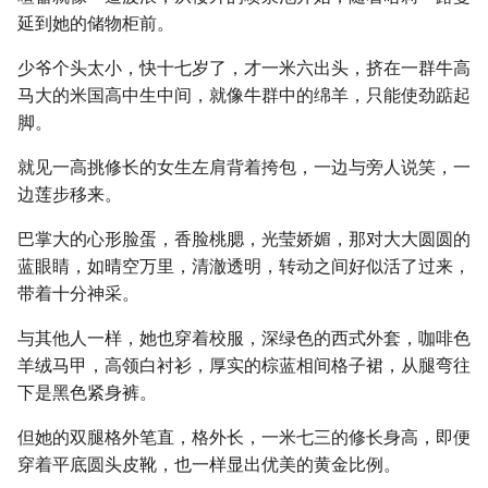
延到她的储物柜前。
少爷个头太小，快十七岁了，才一米六出头，挤在一群牛高
马大的米国高中生中间，就像牛群中的绵羊，只能使劲踮起
脚。
就见一高挑修长的女生左肩背着挎包，一边与旁人说笑，一
边莲步移来。
巴掌大的心形脸蛋，香脸桃腮，光莹娇媚，那对大大圆圆的
蓝眼睛，如晴空万里，清澈透明，转动之间好似活了过来，
带着十分神采。
与其他人一样，她也穿着校服，深绿色的西式外套，咖啡色
羊绒马甲，高领白衬衫，厚实的棕蓝相间格子裙，从腿弯往
下是黑色紧身裤。
但她的双腿格外笔直，格外长，一米七三的修长身高，即便
穿着平底圆头皮靴，也一样显出优美的黄金比例。