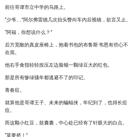
前往哥谭市立中学的马路上。
“少爷......”阿尔弗雷德几次抬头瞥向车内后视镜，欲言又止。
“阿福，你想说什么？”
后方宽敞的真皮座椅上，抱着书包的布鲁斯·韦恩有些心不
在焉。
他右手食指轻轻按压左边脸颊一颗绿豆大的红包。
那是所有惨绿骚年都逃避不了的印记。
青春痘。
就算他是哥谭王子、未来的蝙蝠侠，年纪到了，也得长痘
痘。
而这颗小红豆，鼓囊囊，中心处已经有了针眼大的白点。
“莫要挤！”