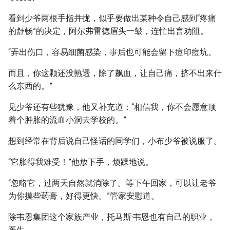
看到少爷两根手指并拢，似乎要做出某种令自己感到“疼痛
的舒畅”的决定，阿尔弗雷德眉头一皱，连忙出言劝阻。
“弄出伤口，容易细菌感染，事后也可能会留下痘印痘坑。
而且，你这颗还没熟透，除了飙血，让自己痛，挤不出来什
么东西的。”
见少爷还有些犹豫，他又补充道：“相信我，你不会愿意顶
着个肿胀的流血小洞去学校的。”
想到经常在背后说自己怪话的同学们，小布少爷被说服了。
“它胀得我难受！”他放下手，烦躁地说。
“忽略它，过两天自然就消除了。等下午回家，可以让老爷
为你摸些药膏，好得更快。”管家安慰道。
除韦恩集团这个家族产业，托马斯·韦恩也有自己的职业，
医生。