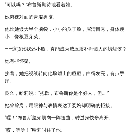
“可以吗？”布鲁斯期待地看着她。
她俯视对面的青涩男孩。
他比她矮大半个脑袋，小小的瓜子脸，眉清目秀，身体瘦
小，像根豆芽菜。
——这货比我还小脸，真能成为威压质朴哥谭人的蝙蝠侠？
她有些怀疑。
接着，她把视线转向他脸颊上的痘痘，白得发亮，有点手
痒。
良久，哈莉说：“抱歉，布鲁斯你是个好人，但......”
她耸耸肩，用眼神与表情表达了委婉却明确的拒接。
“喔！”布鲁斯脸颊肌肉一阵扭曲，转过身快步离开。
“哎，等等！”哈莉叫住了他。