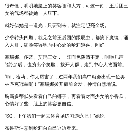
很奇怪，明明她脸上的笑容随和大方，可这一刻，王后团三
女的气场都被她一人压下。
就好似她是一道光，只要到来，就注定照亮全场。
少爷转头四顾，就见之前王后团的跟屁虫，都摘下魔镜，涌
入人群，满脸笑容地向中心处的哈莉道喜、问好。
塞瑞娜、多蒂、艾玛三女，一阵面色阴晴不定，咀嚼几声
“碧池”后，也挤出个笑脸，拨开人群，走到中心人物面前。
“嗨，哈莉，你太厉害了，过两年我们高中就会出现一位奥
林匹克冠军呢！”塞瑞娜拨开额前金发，神情自然地说。
胸霸多蒂低头看看自己的椰子，再看看对面少女的小香瓜，
心情好了些，脸上的笑容更自信。
“SQ，下午我们一起去体育场练习游泳吧！”她说。
布鲁斯注意到哈莉向自己这边看来。