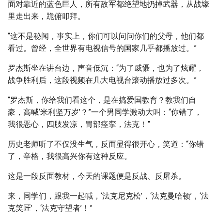
面对靠近的蓝色巨人，所有敌军都绝望地扔掉武器，从战壕
里走出来，跪俯叩拜。
“这不是秘闻，事实上，你们可以问问你们的父母，他们都
看过。曾经，全世界有电视信号的国家几乎都播放过。”
罗杰斯坐在讲台边，声音低沉：“为了威慑，也为了炫耀，
战争胜利后，这段视频在几大电视台滚动播放过多次。”
“罗杰斯，你给我们看这个，是在搞爱国教育？教我们自
豪，高喊‘米利坚万岁’？”一个男同学激动大叫：“你错了，
我很恶心，四肢发凉，胃部痉挛，法克！”
历史老师听了不仅没生气，反而显得很开心，笑道：“你错
了，辛格，我很高兴你有这种反应。
这是一段反面教材，今天的课题便是反战、反屠杀。
来，同学们，跟我一起喊，‘法克尼克松’，‘法克曼哈顿’，‘法
克笑匠’，‘法克守望者’！”