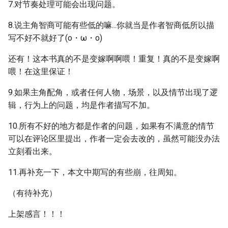
7.对节奏处理可能会出现问题。
8.说主角智商可能有些低的嘛...你就当是作者智商低所以描
写不好不就好了(o・ω・o)
还有！这本书真的不是变嫁啊啊喂！重复！真的不是变嫁啊
喂！在这里保证！
9.如果主角配角，或者任何人物，场景，以及情节出现了逻
辑，行为上的问题，均是作者描写不加。
10.所有不好的地方都是作者的问题，如果有不满意的情节
可以在评论区里提出，作者一定会去改的，虽然可能没办法
立刻看出来。
11.再补充一下，本文中期写的有些崩，往周知。
（有待补充）
上架感言！！！