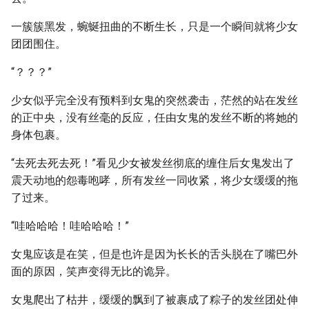
一簇簇黑发，蜿蜒扭曲的不断生长，只是一个瞬间就将少女
团团围住。
“？？？”
少女似乎完全没有预料到女鬼的突然袭击，茫然的站在发丝
的正中央，没有丝毫的反应，任由女鬼的发丝不断的将她的
身体包裹。
“去死去死去死！”看见少女被发丝彻底的缠住后女鬼发出了
震天动地的怨毒咆哮，所有发丝一同收紧，将少女缓缓的拖
了过来。
“哇哈哈哈！哇哈哈哈！”
女鬼应该是在笑，但是也许是因为长长的舌头脱在了嘴巴外
面的原因，笑声变得无比的诡异。
女鬼爬出了枯井，缓缓的飘到了被裹成了粽子的发丝团处伸