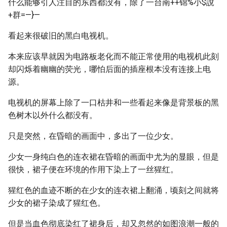
什么能够引人注目的东西都没有，除了一台南++锦%小$說
+群=—}—
看起来很破旧的黑白电视机。
本来应该早就因为电路板老化而不能正常使用的电视机此刻
却闪烁着幽幽的荧光，哪怕后面的插座根本没有连接上电
源。
电视机的屏幕上除了一口枯井和一些看起来像是背景板的黑
色树木以外什么都没有。
只是突然，在昏暗的画面中，多出了一位少女。
少女一身纯白色的连衣裙在昏暗的画面中尤为的显眼，但是
很快，裙子便在环境的作用下染上了一丝猩红。
猩红色的血迹不断的在少女的连衣裙上翻涌，顷刻之间就将
少女的裙子染成了猩红色。
但是当血色彻底染红了裙身后，却又忽然的如图浪潮一般的