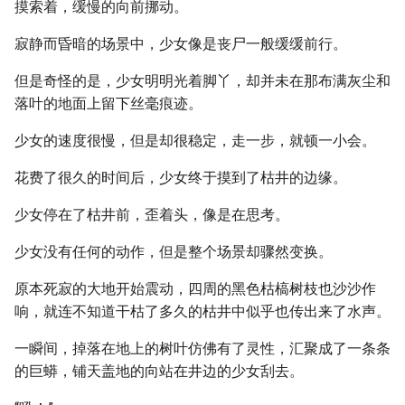
摸索着，缓慢的向前挪动。
寂静而昏暗的场景中，少女像是丧尸一般缓缓前行。
但是奇怪的是，少女明明光着脚丫，却并未在那布满灰尘和
落叶的地面上留下丝毫痕迹。
少女的速度很慢，但是却很稳定，走一步，就顿一小会。
花费了很久的时间后，少女终于摸到了枯井的边缘。
少女停在了枯井前，歪着头，像是在思考。
少女没有任何的动作，但是整个场景却骤然变换。
原本死寂的大地开始震动，四周的黑色枯槁树枝也沙沙作
响，就连不知道干枯了多久的枯井中似乎也传出来了水声。
一瞬间，掉落在地上的树叶仿佛有了灵性，汇聚成了一条条
的巨蟒，铺天盖地的向站在井边的少女刮去。