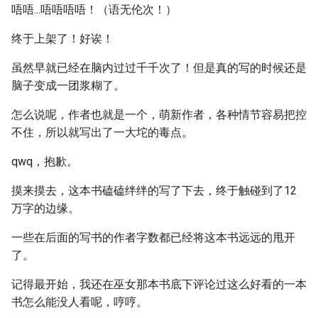
唔唔...唔唔唔唔！（语无伦次！）
终于上架了！好诶！
虽然早就已经在脑内过过千千次了！但是真的写的时候还是
脑子变成一团浆糊了。
怎么说呢，作者也就是一个，萌新作者，各种情节容易把控
不住，所以就写出了一大坨的毒点。
qwq，抱歉。
摸来摸去，这本书磕磕绊绊的写了下去，终于触碰到了12
万字的边缘。
一些在后面的写书的作者字数都已经将这本书远远的甩开
了。
记得最开始，我还在巫女那本书底下评论过这么好看的一本
书怎么能没人看呢，哼哼。