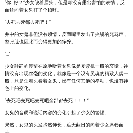
“你...好？”少女皱着眉头，但是却没有露出害怕的表情，反
而还向着女鬼打了个招呼。
“去死去死都去死吧！”
井中的女鬼非但没有领情，反而嘴里发出了尖锐的咒骂声，
整张脸也因此而变得更加的狰狞。
“...”
少女静静的停留在原地听着女鬼像是复读机一般的哀嚎，神
情没有出现丝毫的变化，就像是一个没有灵魂的精致人偶一
般，只是歪着头看着女鬼，没有任何其他的举动，也没有神
色上的变化。
“去死吧去死吧去死吧全部都去死！！！”
女鬼的音调和说话内容的变化引起了少女的警惕。
果然，女鬼的头发骤然伸长，遮天蔽日的向着少女席卷而
去。