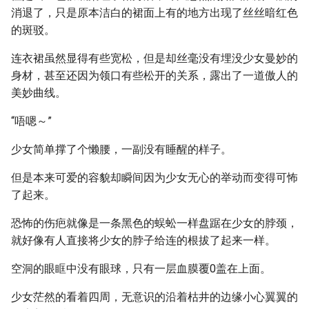
消退了，只是原本洁白的裙面上有的地方出现了丝丝暗红色
的斑驳。
连衣裙虽然显得有些宽松，但是却丝毫没有埋没少女曼妙的
身材，甚至还因为领口有些松开的关系，露出了一道傲人的
美妙曲线。
“唔嗯～”
少女简单撑了个懒腰，一副没有睡醒的样子。
但是本来可爱的容貌却瞬间因为少女无心的举动而变得可怖
了起来。
恐怖的伤疤就像是一条黑色的蜈蚣一样盘踞在少女的脖颈，
就好像有人直接将少女的脖子给连的根拔了起来一样。
空洞的眼眶中没有眼球，只有一层血膜覆0盖在上面。
少女茫然的看着四周，无意识的沿着枯井的边缘小心翼翼的