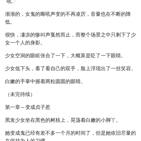
“吼...”
渐渐的，女鬼的嘶吼声变的不再凌厉，音量也在不断的降
低。
很快，凄凉的惨叫声戛然而止，而整个场景之中只剩下了少
女一个人的身影。
少女空洞的眼眶张合了一下，大概算是眨了一下眼睛。
少女低下头，看了看自己的双手，脸上浮现出了一丝笑容。
白嫩的手掌中握着两粒圆圆的眼睛。
（未完待续）
第一章～变成贞子惹
黑发少女坐在黑色的树枝上，晃荡着白嫩的小脚丫。
她变成鬼已经有差不多一个月的时间了，但是她依旧尽量的
在保持为人的习惯。