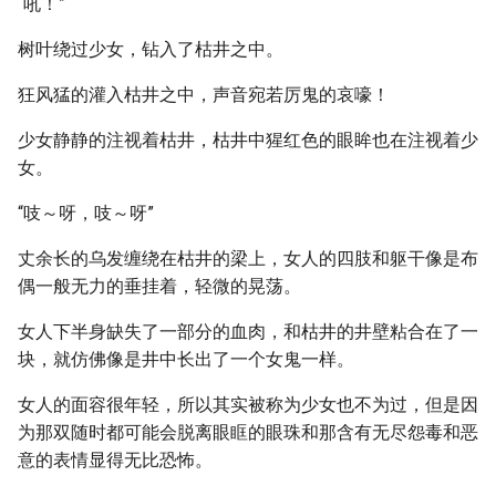
“吼！”
树叶绕过少女，钻入了枯井之中。
狂风猛的灌入枯井之中，声音宛若厉鬼的哀嚎！
少女静静的注视着枯井，枯井中猩红色的眼眸也在注视着少
女。
“吱～呀，吱～呀”
丈余长的乌发缠绕在枯井的梁上，女人的四肢和躯干像是布
偶一般无力的垂挂着，轻微的晃荡。
女人下半身缺失了一部分的血肉，和枯井的井壁粘合在了一
块，就仿佛像是井中长出了一个女鬼一样。
女人的面容很年轻，所以其实被称为少女也不为过，但是因
为那双随时都可能会脱离眼眶的眼珠和那含有无尽怨毒和恶
意的表情显得无比恐怖。