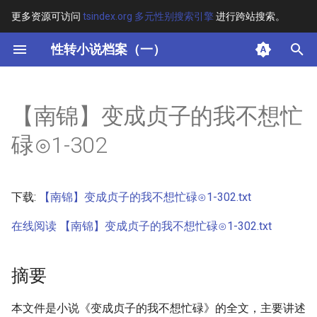
更多资源可访问
tsindex.org 多元性别搜索引擎
进行跨站搜索。
键
性转小说档案（一）
入
摘要
以
【南锦】变成贞子的我不想忙
开
其他信息 [Processed Page
碌⊙1-302
Metadata]
始
搜
正文
下载:
【南锦】变成贞子的我不想忙碌⊙1-302.txt
索
在线阅读 【南锦】变成贞子的我不想忙碌⊙1-302.txt
摘要
本文件是小说《变成贞子的我不想忙碌》的全文，主要讲述