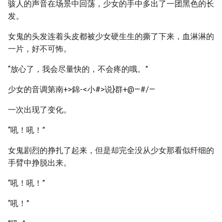
骇人的声音在场景中回荡，少女的手中多出了一团黑色的长
发。
女鬼的头发连着头皮都被少女硬生生的撕了下来，血淋淋的
一片，好不可怖。
“放心了，我会尽量快的，不会疼的哦。”
少女的音调第南+>錦-<小#>说}群+@—#/—
一次出现了变化。
“吼！吼！”
女鬼剧烈的挣扎了起来，但是却完全没从少女那看似纤细的
手臂中挣脱出来。
“吼！吼！”
“吼！”