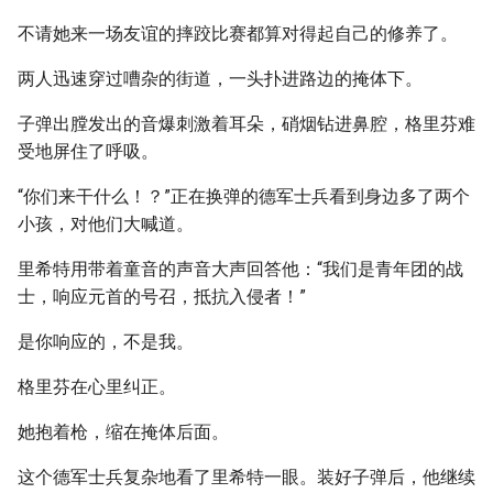
不请她来一场友谊的摔跤比赛都算对得起自己的修养了。
两人迅速穿过嘈杂的街道，一头扑进路边的掩体下。
子弹出膛发出的音爆刺激着耳朵，硝烟钻进鼻腔，格里芬难
受地屏住了呼吸。
“你们来干什么！？”正在换弹的德军士兵看到身边多了两个
小孩，对他们大喊道。
里希特用带着童音的声音大声回答他：“我们是青年团的战
士，响应元首的号召，抵抗入侵者！”
是你响应的，不是我。
格里芬在心里纠正。
她抱着枪，缩在掩体后面。
这个德军士兵复杂地看了里希特一眼。装好子弹后，他继续