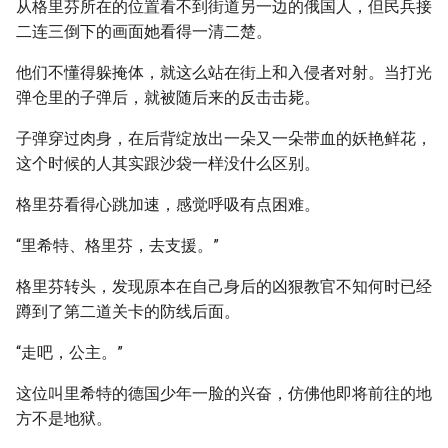
从格里芬所在的位置看不到街道另一边的俄国人，但民兵接
二连三倒下的画面她看得一清二楚。
他们不懂得躲掩体，就这么站在街上和入侵者对射。当打光
弹仓里的子弹后，就被随后来的反击击毙。
子弹穿过肉身，在后背绽放出一朵又一朵带血的妖艳鲜花，
这个时候的人其实跟沙袋一样没什么区别。
格里芬看得心跳加速，感觉呼吸有点困难。
“里希特、格里芬，去支援。”
格里芬转头，发现原本在自己身后的凶狠教官不知何时已经
蹲到了第二道关卡的防线后面。
“走吧，公主。”
这位叫里希特的德国少年一脸的兴奋，仿佛他即将前往的地
方不是地狱。