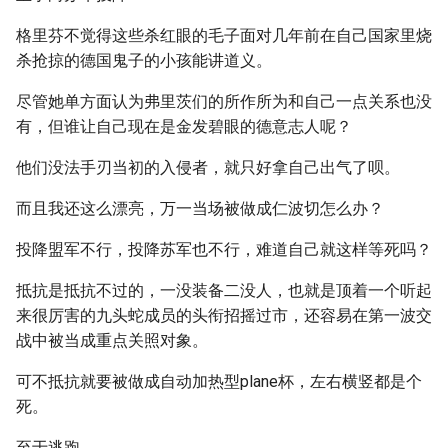
格里芬不觉得这些杀红眼的毛子面对几年前在自己国家里烧
杀抢掠的德国鬼子的小孩能讲道义。
尽管她单方面认为弗里茨们的所作所为和自己一点关系也没
有，但谁让自己现在是金发碧眼的德意志人呢？
他们没法手刃当初的入侵者，就只好拿自己出气了呗。
而且我还这么漂亮，万一当场被做成仁波切怎么办？
投降盟军不行，投降苏军也不行，难道自己就这样等死吗？
抵抗是抵抗不过的，一没装备二没人，也就是顶着一个听起
来很厉害的九头蛇成员的头衔招摇过市，还容易在第一波交
战中被当成重点关照对象。
可不抵抗就要被做成自动加热型plane杯，左右横竖都是个
死。
至于逃跑……