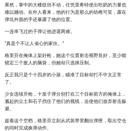
果然，掌中的大楼纹丝不动，任凭里希特使出吃奶的力量也
难以撼动。在外人看来，他的行为是那么的幼稚可笑，露在
弹坑外面的手还暴露了他的位置。
一连串飞过的子弹让他进退两难。
“真是个不让人省心的家伙。”
格里芬在掩体上架好枪，她这个位置射击视野良好，至少能
锁定三个敌人的脑袋，但她却只选择压制。
反正我只是个十四岁的小孩，瞄准了目标却打不中太正常
了。
少女连续开枪，十发子弹分别打在三个目标前方的掩体上，
溅起的尘土和石子挡住了他们的视线，迫使他们放弃射击躲
避。
趁着这个空档，格里芬立刻从武装带里翻出弹匣，取出空仓
的同时完成换弹动作。