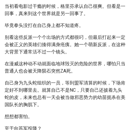
当初看电影过干瘾的时候，格里芬承认自己很爽。但看是一
回事，真来到这个世界就是另一回事了。
毕竟拳头没打在自己身上都不知道疼。
别看这些反派一个个出场的方式都很叼，但最后打起来一定
会被正义的英雄们揍得满身疮痍。她一个萌新反派，在这种
大背景下通常活不过一个镜头。
在漫威这种动不动就面临地球毁灭的危险的世界，哪怕只当
普通人也会被天降陨石突然ZA死。
自己身为九头蛇组织的一员，等到盟军清算的时候，下场肯
定好不到哪里去。就算自己不是NC，只要自己还披着九头
蛇的皮，未来也总有一天会被当做邪恶势力的幼苗扼杀在美
国队长的胸肌下。
想想都害怕。
至于向苏军投降？