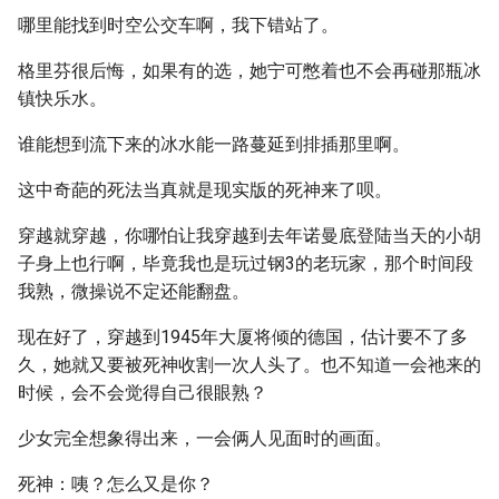
哪里能找到时空公交车啊，我下错站了。
格里芬很后悔，如果有的选，她宁可憋着也不会再碰那瓶冰
镇快乐水。
谁能想到流下来的冰水能一路蔓延到排插那里啊。
这中奇葩的死法当真就是现实版的死神来了呗。
穿越就穿越，你哪怕让我穿越到去年诺曼底登陆当天的小胡
子身上也行啊，毕竟我也是玩过钢3的老玩家，那个时间段
我熟，微操说不定还能翻盘。
现在好了，穿越到1945年大厦将倾的德国，估计要不了多
久，她就又要被死神收割一次人头了。也不知道一会祂来的
时候，会不会觉得自己很眼熟？
少女完全想象得出来，一会俩人见面时的画面。
死神：咦？怎么又是你？