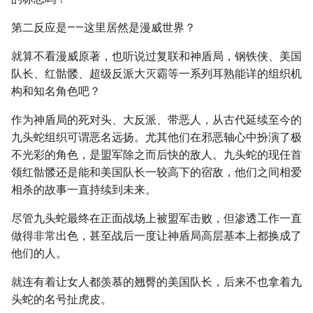
第二反应是——这里居然是漫威世界？
就算不看漫威原著，也听说过复联和神盾局，钢铁侠、美国
队长、红骷髅、超级反派大灭霸等一系列耳熟能详的组织机
构和知名角色吧？
作为神盾局的死对头、大反派、带恶人，从古代延续至今的
九头蛇组织可谓恶名远扬。尤其他们在邪恶轴心中扮演了极
不光彩的角色，是盟军除之而后快的敌人。九头蛇的现任首
领红骷髅还是能和美国队长一较高下的宿敌，他们之间相爱
相杀的故事一直持续到未来。
尽管九头蛇最终在正面战场上被盟军击败，但渗透工作一直
做得非常出色，甚至战后一度让神盾局高层基本上都换成了
他们的人。
就连有着让女人都羡慕的翘臀的美国队长，后来不也拿着九
头蛇的名号扯虎皮。