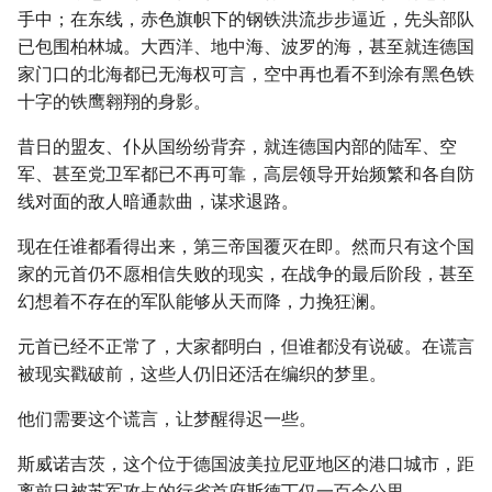
手中；在东线，赤色旗帜下的钢铁洪流步步逼近，先头部队
已包围柏林城。大西洋、地中海、波罗的海，甚至就连德国
家门口的北海都已无海权可言，空中再也看不到涂有黑色铁
十字的铁鹰翱翔的身影。
昔日的盟友、仆从国纷纷背弃，就连德国内部的陆军、空
军、甚至党卫军都已不再可靠，高层领导开始频繁和各自防
线对面的敌人暗通款曲，谋求退路。
现在任谁都看得出来，第三帝国覆灭在即。然而只有这个国
家的元首仍不愿相信失败的现实，在战争的最后阶段，甚至
幻想着不存在的军队能够从天而降，力挽狂澜。
元首已经不正常了，大家都明白，但谁都没有说破。在谎言
被现实戳破前，这些人仍旧还活在编织的梦里。
他们需要这个谎言，让梦醒得迟一些。
斯威诺吉茨，这个位于德国波美拉尼亚地区的港口城市，距
离前日被苏军攻占的行省首府斯德丁仅一百余公里。