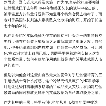
然而这一野心还未来得及实施，作为NC九头蛇的主要领袖
红骷髅就已于去年即1944年和美国队长的战斗中被击败，
被宇宙魔方的能量传送到不知道哪个犄角旮旯去植树了，而
老对手美国队长则连人带机坠入北冰洋的海底，开始了长达
七十年的冰封。
现在九头蛇的实际领袖为仅存的原初三巨头之一的斯特拉克
男爵，他在红骷髅不知所踪之后重新掌握了组织大权，自然
地，他开始清算组织内原本属于红骷髅一系的成员。可此时
NC在欧洲大陆上败局已现，男爵手里握着雅利安超人这支
非嫡系力量，如何有效地使用他们就是他向盟军或俄国人谈
判的资本。
但别以为他会对这些由自己最大的竞争对手红骷髅培育的三
手超级战士有什么好感，这个冷酷无情又疯狂的NC科学家
计划让这些打着非嫡系烙印的半成品投入实战，在消耗红骷
髅嫡系的同时获取更详细的实战数据为自己谋取脱身之策。
作为其中的一员，格里芬“幸运”地从希TE勒青年团中被选