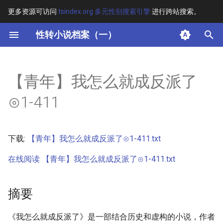
更多资源可访问
tsindex.org 多元性别搜索引擎
进行跨站搜索。
键
性转小说档案（一）
入
摘要
以
【青年】我怎么就成反派了
开
其他信息 [Processed Page
⊙1-411
Metadata]
始
搜
正文
下载:
【青年】我怎么就成反派了⊙1-411.txt
索
在线阅读 【青年】我怎么就成反派了⊙1-411.txt
摘要
《我怎么就成反派了》是一部结合历史和虚构的小说，作者