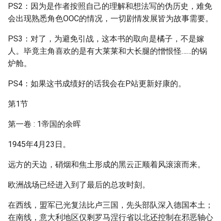
PS2：因为是作者按照自己的理解和想法写的伪历史，难免
会出现熟悉角色OOC的情况，一切剧情发展皆为故事需要。
PS3：对了，为避免引战，这本书的取向是橘子，不是嫁
人。毕竟主角喜欢的是有大莱莱和大长腿的憎恨怪……的锅
炉舱。
PS4：如果这书成绩好的话我会在P站更新好康的。
第1节
第一卷 : 1帝国的余晖
1945年4月23日。
远方的天边，硝烟和焦土形成的黑云正顺着风滚滚而来。
欧洲战场已经进入到了最后的总攻时刻。
在西线，盟军已光复法比卢三国，先头部队深入德国本土；
在南线，意大利地区仅剩罗马涅行省以北还控制在邪恶轴心