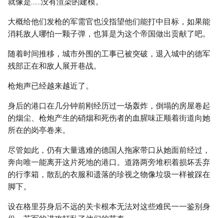
就像是……没有渲染的建模。
大概给他们发枪的军需官也没指望他们能打中目标，如果能
消耗敌人哪怕一颗子弹，也算是为这个帝国做出贡献了吧。
随着时间推移，城市外围的工事已被突破，退入城中的德军
残部正在和敌人展开巷战。
枪炮声已经越来越近了。
身后的港口在几分钟前刚经历过一场轰炸，倒塌的房屋卷起
的烟尘、枪炮产生的硝烟和死伤者的血腥味正顺着街道向她
所在的岗亭卷来。
尽管如此，仍有大量逃难的德国人拖家带口从她面前经过，
奔向唯一能离开这片死地的港口。道路两旁堆积着损坏丢弃
的行李箱，散乱的衣服和遗落的珍视之物像垃圾一样被踩在
脚下。
设在格里芬身后不远的关卡根本无法对这些难民一一鉴别身