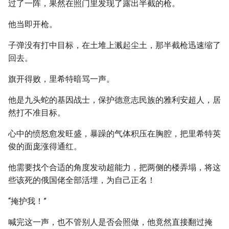
过了一阵，果然在照门里发现了露出半截的枪。
他当即开枪。
子弹没有打中目标，在土堆上溅起尘土，那半截枪迅速缩了
回去。
旗开得败，里希特暗骂一声。
他是九头蛇的基因战士，保护德意志民族的雅利安超人，居
然打不准目标。
心中的愤怒愈发旺盛，暴躁的气体积压在胸腔，把里希特英
俊的面庞涨得通红。
他需要找个合适的角度发动超能力，把两侧的楼弄塌，将这
些该死的俄国佬全部活埋，为自己正名！
“掩护我！”
喊完这一声，也不管别人是否会照做，他竟然直接翻过掩