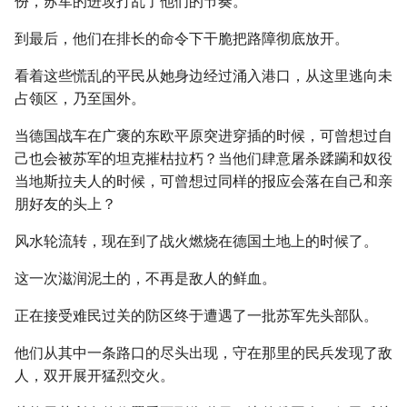
份，苏军的进攻打乱了他们的节奏。
到最后，他们在排长的命令下干脆把路障彻底放开。
看着这些慌乱的平民从她身边经过涌入港口，从这里逃向未
占领区，乃至国外。
当德国战车在广褒的东欧平原突进穿插的时候，可曾想过自
己也会被苏军的坦克摧枯拉朽？当他们肆意屠杀蹂躏和奴役
当地斯拉夫人的时候，可曾想过同样的报应会落在自己和亲
朋好友的头上？
风水轮流转，现在到了战火燃烧在德国土地上的时候了。
这一次滋润泥土的，不再是敌人的鲜血。
正在接受难民过关的防区终于遭遇了一批苏军先头部队。
他们从其中一条路口的尽头出现，守在那里的民兵发现了敌
人，双开展开猛烈交火。