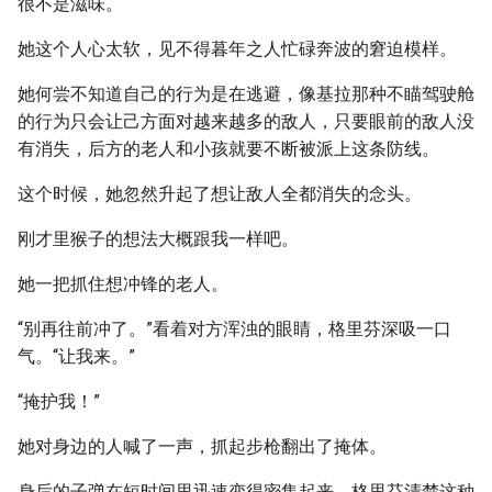
很不是滋味。
她这个人心太软，见不得暮年之人忙碌奔波的窘迫模样。
她何尝不知道自己的行为是在逃避，像基拉那种不瞄驾驶舱
的行为只会让己方面对越来越多的敌人，只要眼前的敌人没
有消失，后方的老人和小孩就要不断被派上这条防线。
这个时候，她忽然升起了想让敌人全都消失的念头。
刚才里猴子的想法大概跟我一样吧。
她一把抓住想冲锋的老人。
“别再往前冲了。”看着对方浑浊的眼睛，格里芬深吸一口
气。“让我来。”
“掩护我！”
她对身边的人喊了一声，抓起步枪翻出了掩体。
身后的子弹在短时间里迅速变得密集起来，格里芬清楚这种