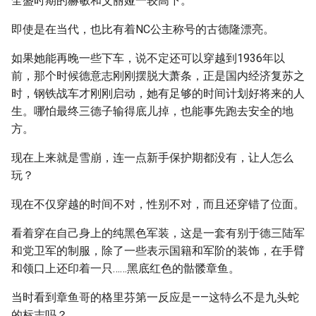
全盛时期的赫敏和艾丽娅一较高下。
即使是在当代，也比有着NC公主称号的古德隆漂亮。
如果她能再晚一些下车，说不定还可以穿越到1936年以
前，那个时候德意志刚刚摆脱大萧条，正是国内经济复苏之
时，钢铁战车才刚刚启动，她有足够的时间计划好将来的人
生。哪怕最终三德子输得底儿掉，也能事先跑去安全的地
方。
现在上来就是雪崩，连一点新手保护期都没有，让人怎么
玩？
现在不仅穿越的时间不对，性别不对，而且还穿错了位面。
看着穿在自己身上的纯黑色军装，这是一套有别于德三陆军
和党卫军的制服，除了一些表示国籍和军阶的装饰，在手臂
和领口上还印着一只……黑底红色的骷髅章鱼。
当时看到章鱼哥的格里芬第一反应是——这特么不是九头蛇
的标志吗？