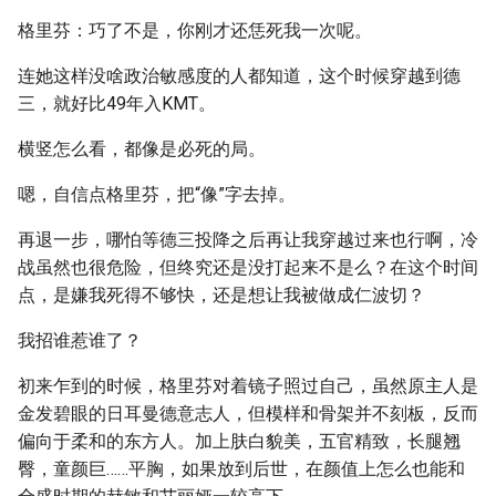
格里芬：巧了不是，你刚才还恁死我一次呢。
连她这样没啥政治敏感度的人都知道，这个时候穿越到德
三，就好比49年入KMT。
横竖怎么看，都像是必死的局。
嗯，自信点格里芬，把“像”字去掉。
再退一步，哪怕等德三投降之后再让我穿越过来也行啊，冷
战虽然也很危险，但终究还是没打起来不是么？在这个时间
点，是嫌我死得不够快，还是想让我被做成仁波切？
我招谁惹谁了？
初来乍到的时候，格里芬对着镜子照过自己，虽然原主人是
金发碧眼的日耳曼德意志人，但模样和骨架并不刻板，反而
偏向于柔和的东方人。加上肤白貌美，五官精致，长腿翘
臀，童颜巨……平胸，如果放到后世，在颜值上怎么也能和