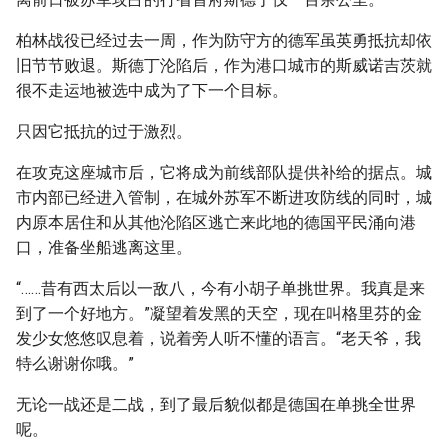
柏林战役已经过去一周，作为防守方的德军虽英勇抵抗却依
旧节节败退。斯德丁沦陷后，作为港口城市的斯威诺吉茨就
很不走运地被选中成为了下一个目标。
只因它抵抗的过于激烈。
在攻克这座城市后，它将成为前线部队提供补给的据点。城
市内部已经进入管制，在城外苏军不断进攻防线的同时，城
内原本居住和从其他沦陷区逃亡来此地的德国平民涌向港
口，准备坐船逃离这里。
“……昔有西太后以一敌八，今有小胡子单挑世界。我真是来
到了一个好地方。”凝望着发黑的天空，现在叫格里芬的金
发少女悠悠叹息着，说着旁人听不懂的语言。“老天爷，我
特么谢谢你哦。”
无论一战还是二战，到了最后貌似都是德国在单挑全世界
呢。