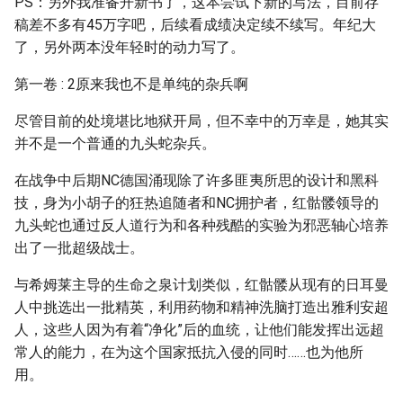
PS：另外我准备开新书了，这本尝试下新的写法，目前存
稿差不多有45万字吧，后续看成绩决定续不续写。年纪大
了，另外两本没年轻时的动力写了。
第一卷 : 2原来我也不是单纯的杂兵啊
尽管目前的处境堪比地狱开局，但不幸中的万幸是，她其实
并不是一个普通的九头蛇杂兵。
在战争中后期NC德国涌现除了许多匪夷所思的设计和黑科
技，身为小胡子的狂热追随者和NC拥护者，红骷髅领导的
九头蛇也通过反人道行为和各种残酷的实验为邪恶轴心培养
出了一批超级战士。
与希姆莱主导的生命之泉计划类似，红骷髅从现有的日耳曼
人中挑选出一批精英，利用药物和精神洗脑打造出雅利安超
人，这些人因为有着“净化”后的血统，让他们能发挥出远超
常人的能力，在为这个国家抵抗入侵的同时……也为他所
用。