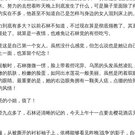
木。努力的去想着昨天晚上到底发生了什么，可是脑子里面除了
的实在不多，他甚至不知道自己是怎样与身边的女人混到床上的
力到底有多大？以前石林不知道，不过现在算是彻底领教了。其
破处了。就算是一夜情，也难免让石林觉的有些吃亏。
竟这是自己第一个女人。虽然没什么感觉，但怎么说也是她让自
上一面，也算留个纪念！
面貌时，石林微微一愣，脸上带着些诧异。乌黑的头发虽然凌乱
嫩的肌肤，粉嫩的脸蛋，如同出水莲花一般美丽。虽然是闭着双
的眼睛。最重要的是，她的右边眼角拥有一颗美人痣，点缀的恰
的风情！
亮的小姐，值了！
经九点多了，石林还清晰的记的，今天上午十一点要去樱花酒店
服，从被撕开的衬衫袖子上，依稀能够看见昨晚‘战争’的影子，