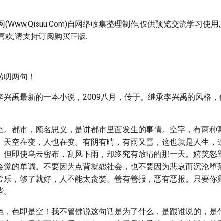
(Www.Qisuu.Com)自网络收集整理制作,仅供预览交流学习使
喜欢,请支持订阅购买正版.
唠叨两句！
李兴禹最新的一本小说，2009八月，传于。继承李兴禹的风格
空。都市，顾名思义，是讲都市里面发生的事情。空字，有两种
。天空在变，人也在变。有阴有晴，有雨又雪，这也就是人生，
。但即使乌云密布，刮风下雨，却终究有放晴的那一天。嬉笑怒
会觉的单调。不要因为点背就怨社会，也不要因为悲哀而沉沦堕
常乐，够了就好，人不能太贪婪。善有善报，恶有恶报。只要你
些。
色，色即是空！我不管佛说这句话是为了什么，是跟谁说的，是