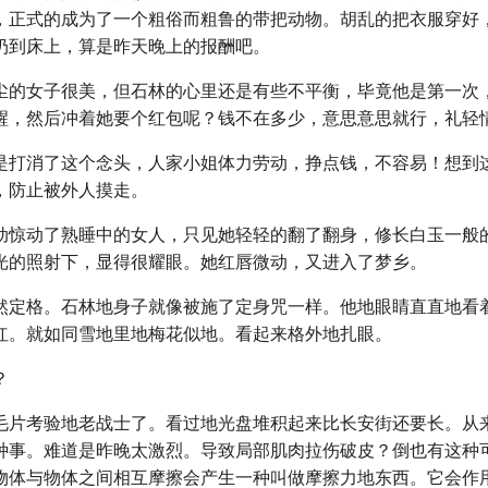
，正式的成为了一个粗俗而粗鲁的带把动物。胡乱的把衣服穿好
扔到床上，算是昨天晚上的报酬吧。
尘的女子很美，但石林的心里还是有些不平衡，毕竟他是第一次
醒，然后冲着她要个红包呢？钱不在多少，意思意思就行，礼轻
是打消了这个念头，人家小姐体力劳动，挣点钱，不容易！想到
，防止被外人摸走。
动惊动了熟睡中的女人，只见她轻轻的翻了翻身，修长白玉一般
光的照射下，显得很耀眼。她红唇微动，又进入了梦乡。
然定格。石林地身子就像被施了定身咒一样。他地眼睛直直地看
红。就如同雪地里地梅花似地。看起来格外地扎眼。
？
毛片考验地老战士了。看过地光盘堆积起来比长安街还要长。从
种事。难道是昨晚太激烈。导致局部肌肉拉伤破皮？倒也有这种
物体与物体之间相互摩擦会产生一种叫做摩擦力地东西。它会作