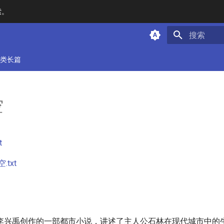
索。
键入以开始
类长篇
空
t
txt
李兴禹创作的一部都市小说，讲述了主人公石林在现代城市中的