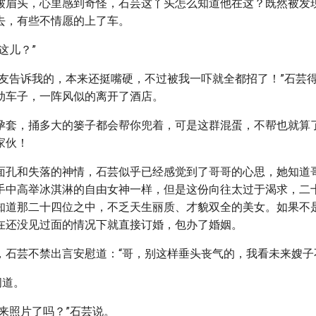
皱眉头，心里感到奇怪，石芸这丫头怎么知道他在这？既然被发
去，有些不情愿的上了车。
这儿？”
狗友告诉我的，本来还挺嘴硬，不过被我一吓就全都招了！”石芸
动车子，一阵风似的离开了酒店。
孕套，捅多大的篓子都会帮你兜着，可是这群混蛋，不帮也就算
家伙！
面孔和失落的神情，石芸似乎已经感觉到了哥哥的心思，她知道
手中高举冰淇淋的自由女神一样，但是这份向往太过于渴求，二
知道那二十四位之中，不乏天生丽质、才貌双全的美女。如果不
在还没见过面的情况下就直接订婚，包办了婚姻。
，石芸不禁出言安慰道：“哥，别这样垂头丧气的，我看未来嫂子
问道。
来照片了吗？”石芸说。