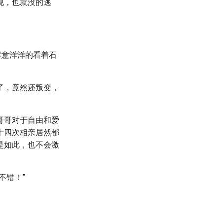
现，也就没的逃
得意洋洋的看着石
了，竟然还叛变，
哥哥对于自由和爱
十四次相亲居然都
是如此，也不会激
不错！”