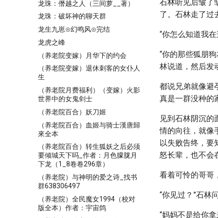
石林听见后皱了
龙珠：僭越之人（三间萝__著）
了。石林走了过
龙珠：破坏神的聊天群
龙生九崽⊙幻鸣风⊙完结
“你怎么知道我在
龙虎之峰
“你的那些狐朋
（养老院变嫁）月华下的约会
林说道，然后发
（养老院变嫁）退休刺客的女仆人
生
都说兄弟就像避
（养老院月费福利）（变嫁）火影
真是一群没种的
世界中的女鬼剑士
（养老院百合）妖刀姬
见到石林阴沉的
（养老院百合）血姬与骑士漢唐歸
情的向往，就像
來全本
以失败告终，要
（养老院百合）转生狐妖之后必须
怒长辈，也不会
要倾城天下吗_作者：月色朦胧月
下龙（1_8卷卷296章）
看着可怜的哥哥
（养老院）与神明的爱之诗_找书
群638306497
“你见过？”石林
（养老院）全民魔女1994（校对
版全本）作者：宇宙鸽
“妈妈不是给你拿