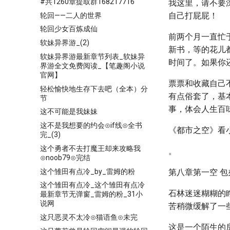
#共1260章提取群168217716
我这里，请不要
自己打屁屁！
轮回——二人的世界
轮回少女百炼成仙
前两个月一直忙
软妹异界游_(2)
新书，等的花儿
软妹异界游最新章节列表_软妹异
时间了。如果你
界游全文免费阅读_【笔趣阁小说
官网】
票票和收藏自己
轻松愉快地生存下去吧（全本）分
有点俗套了，基
节
事，体会人生百
这不可能是我妹妹
这不是我想要的约会⊙if线⊙全书
《都市之空》看
完_(3)
这个勇者不去打魔王却来攻略我
。
⊙noob79⊙完结
这个雏田有点冷_by_雷姆的粉
第八章第一空 包
这个雏田有点冷_这个雏田有点冷
石林迷迷糊糊的
最新章节无弹窗_雷姆的粉_31小
说网
苦稍微缓解了一
这只恶灵不太冷⊙猫语鱼⊙未完
这是一个陌生的