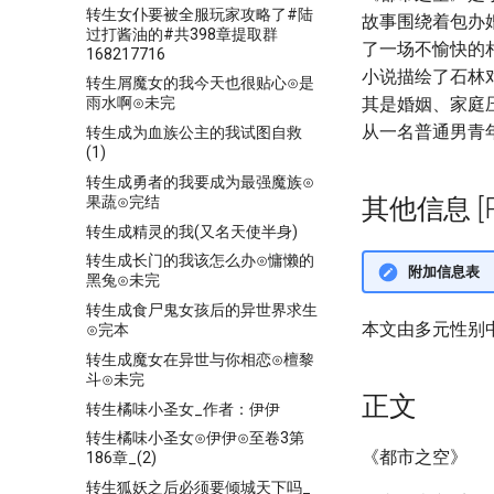
转生女仆要被全服玩家攻略了#陆
故事围绕着包办
过打酱油的#共398章提取群
了一场不愉快的
168217716
小说描绘了石林
转生屑魔女的我今天也很贴心⊙是
其是婚姻、家庭
雨水啊⊙未完
从一名普通男青
转生成为血族公主的我试图自救
(1)
转生成勇者的我要成为最强魔族⊙
果蔬⊙完结
其他信息 [Pro
转生成精灵的我(又名天使半身)
转生成长门的我该怎么办⊙慵懒的
附加信息表
黑兔⊙未完
转生成食尸鬼女孩后的异世界求生
本文由多元性别
⊙完本
转生成魔女在异世与你相恋⊙檀黎
斗⊙未完
正文
转生橘味小圣女_作者：伊伊
转生橘味小圣女⊙伊伊⊙至卷3第
《都市之空》
186章_(2)
转生狐妖之后必须要倾城天下吗_