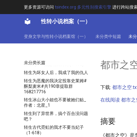
⊙全本
更多资源可访问
tsindex.org 多元性别搜索引擎
进行跨站搜
贵族反派小姐只想苟活⊙光菜QwQ
赛博朋克丰川祥子的涅槃
性转小说档案（一）
赤瞳的多菲蕾娅
起源的约会大作战_作者_红王_
变身文学与性转小说档案馆（一）
未分类中短篇
未分
超人，钢铁之躯，女的，6岁！
身患绝症，我成为科研女神⊙海棠
无香⊙全本
都市之
未分类长篇
转生npc，但是明日方舟(1-462)
转生为坏女人后，我成了我的仇人
转生为恶魔的我决定投靠史莱姆#
酥梨麦米#共190章提取群
下载:
都市之空.tx
168217716
在线阅读 都市之空.
转生冰山大小姐也不要被她们贴_
作者：北星_1
转生到了异世界，搞个百合没问题
吧？
摘要
转生古代霓虹的我才不要当妃子
（1-618）
《都市之空》是