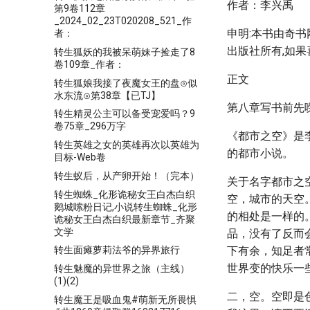
作者：李兴禹
第9卷112章
_2024_02_23T020208_521_作
申明:本书由奇书网
者：
出版社所有,如果
转生狐妖的我被呆萌妹子捡走了8
卷109章_作者：
正文
转生狐娘我接了夜魔女王的盘⊙似
水东流⊙第38章【已TJ】
第八章写书前先
转生精灵公主可以备受宠爱吗？9
卷75章_296万字
《都市之空》是
转生英雄之女的英雄再次以英雄为
的都市小说。
目标-Web卷
转生蚁后，从产卵开始！（完本）
关于名字都市之
转生蜘蛛_化形诡秘女王白杰白织
空，城市的天空
鹅城嗦粉日记,小说转生蜘蛛_化形
的相处是一样的
诡秘女王白杰白织最新章节_齐聚
文学
品，没有了反而
下有余，知足者
转生面瘫萝莉法爷的异界旅行
世界变的快乐一
转生魅魔的异世界之旅（主线）
(1)(2)
二，空。空即是
转生魔王是吸血鬼#萌新无所畏惧