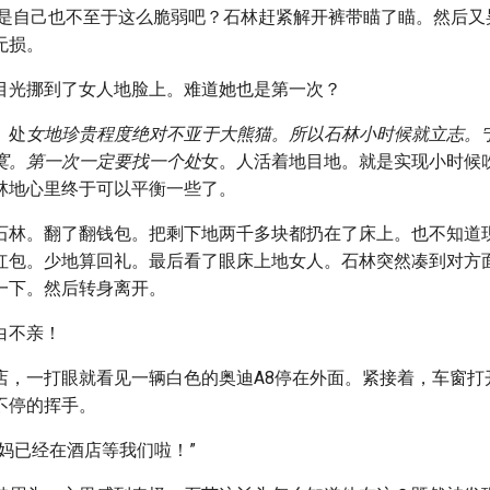
可是自己也不至于这么脆弱吧？石林赶紧解开裤带瞄了瞄。然后又
无损。
目光挪到了女人地脸上。难道她也是第一次？
。处
女地珍贵程度绝对不亚于大熊猫。所以石林小时候就立志。
寞。第一次一定要找一个处
女。人活着地目地。就是实现小时候
林地心里终于可以平衡一些了。
石林。翻了翻钱包。把剩下地两千多块都扔在了床上。也不知道
红包。少地算回礼。最后看了眼床上地女人。石林突然凑到对方
一下。然后转身离开。
白不亲！
店，一打眼就看见一辆白色的奥迪A8停在外面。紧接着，车窗打
不停的挥手。
妈已经在酒店等我们啦！”