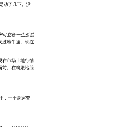
晃动了几下。没
宁可立枪一生孤独
吹过地牛逼。现在
现在市场上地行情
面前。在粉嫩地脸
开，一个身穿套