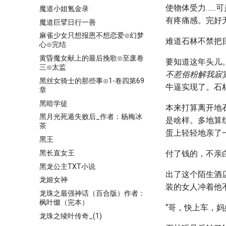
使物体受力……
魔道小姐氪金录
有疼痛感。完好
魔道巨擘日行一善
麻雀少女只想报恩不想恋爱⊙幻梦
难道石林不禁把
心⊙完结
黄昏魔女献上的最后挽歌⊙至废卷
要知道这年头儿
三⊙太监
不惹俗粉解我寂
黑丝女骑士的那些事⊙1-卷四第69
牛逼实现了。石
章
黑暗学徒
本来打算离开地
黑月光死遁失败后_作者：杨梅冰
是啥样。多地算
茶
蛋上轻轻地亲了
黑王
黑长直女王
付了钱的，不亲
黑龙公主TXT小说
出了这个陌生酒
龙姬女神
装的女人冲着他
龙珠之最强神话（百合版）作者：
枫叶缀（完本）
“哥，快上车，妈
龙珠之绫叶传奇_(1)