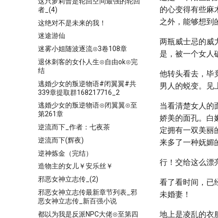
这只萝莉曾是轮回空间最强的轮回
的心变得有些麻
者_(4)
之外，能够想到
这绝对不是未来的我！
迷途游仙
两瓶威士忌的威
迷雾小姐随波逐流⊙3卷108章
是，被一个女人
退休刺客的女仆人生⊙自由ok⊙完
结
他转头看去，毕
逃婚少女的叛逆物语#闭翼翼#共
男人的蜕变。见
339章提取群168217716_2
当看清楚女人的
逃婚少女的叛逆物语⊙闭翼翼⊙至
第261章
娇美的面孔。白
逆流而下_作者：七夜茶
定拥有一双美丽
逆流而下(辉夜)
来多了一种妩媚
逆神炼金（完结）
行！交给这么漂
造物主的女儿￥安乐丝￥
邪恶女神立志传_(2)
看了看时间，已
邪恶女神立志传最新章节列表_邪
未婚妻！
恶女神立志传_新百强小说
地上是凌乱的衣
都以为我是反派NPC大佬⊙至第四