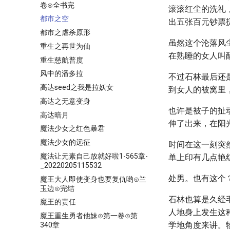
卷⊙全书完
滚滚红尘的洗礼
都市之空
出五张百元钞票
都市之虐杀原形
虽然这个沦落风
重生之再世为仙
在熟睡的女人叫
重生慈航普度
风中的潘多拉
不过石林最后还
高达seed之我是拉妖女
到女人的被窝里
高达之无意变身
也许是被子的扯
高达暗月
伸了出来，在阳
魔法少女之红色暴君
魔法少女的远征
时间在这一刻突
魔法让元素自己放就好啦1-565章-
单上印有几点艳
_20220205115532
处男。也有这个
魔王大人即使变身也要复仇哟⊙兰
玉边⊙完结
石林也算是久经
魔王的责任
人地身上发生这
魔王重生勇者他妹⊙第一卷⊙第
学地角度来讲。
340章