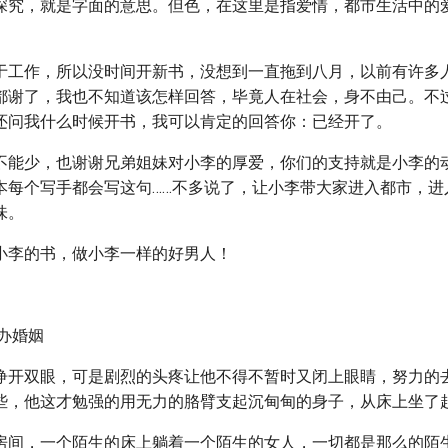
深究，就是字面的意思。但色，在这里是指爱情，都市生活中的
于工作，所以没时间开新书，没想到一直拖到八月，以前有许多
都谢了，我也不知道该怎样回答，毕竟人在社会，身不由己。不
还问我什么时候开书，我可以肯定的回答你：已经开了。
不能少，也谢谢兄弟姐妹对小李的厚爱，你们的支持就是小李的
本每个写手都会写这句……不多说了，让小李带大家进入都市，进
味。
小李的书，做小李一样的好男人！
办婚姻
睁开双眼，可是剧烈的头疼让他不得不暂时又闭上眼睛，努力的
些，他这才勉强的用无力的胳臂支起沉甸甸的身子，从床上坐了
房间，一个陌生的床上躺着一个陌生的女人，一切都是那么的陌