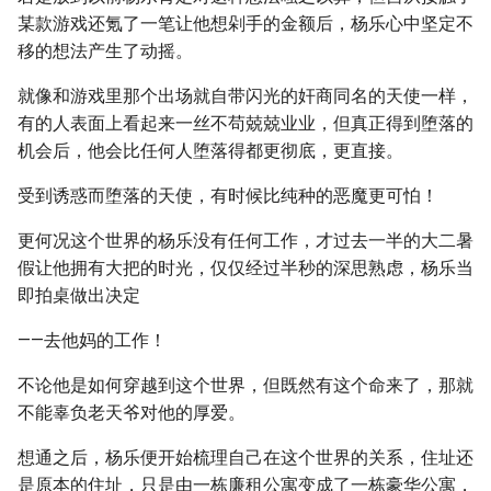
某款游戏还氪了一笔让他想剁手的金额后，杨乐心中坚定不
移的想法产生了动摇。
就像和游戏里那个出场就自带闪光的奸商同名的天使一样，
有的人表面上看起来一丝不苟兢兢业业，但真正得到堕落的
机会后，他会比任何人堕落得都更彻底，更直接。
受到诱惑而堕落的天使，有时候比纯种的恶魔更可怕！
更何况这个世界的杨乐没有任何工作，才过去一半的大二暑
假让他拥有大把的时光，仅仅经过半秒的深思熟虑，杨乐当
即拍桌做出决定
——去他妈的工作！
不论他是如何穿越到这个世界，但既然有这个命来了，那就
不能辜负老天爷对他的厚爱。
想通之后，杨乐便开始梳理自己在这个世界的关系，住址还
是原本的住址，只是由一栋廉租公寓变成了一栋豪华公寓，