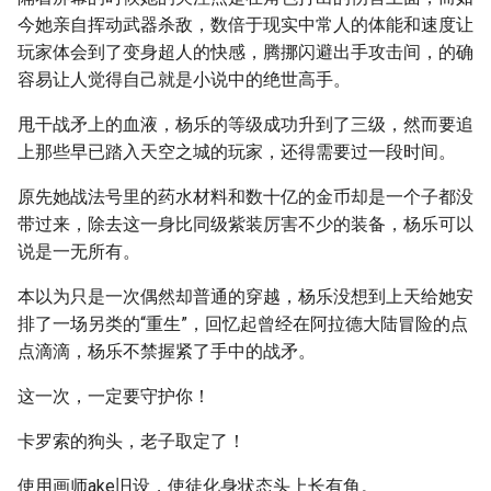
今她亲自挥动武器杀敌，数倍于现实中常人的体能和速度让
玩家体会到了变身超人的快感，腾挪闪避出手攻击间，的确
容易让人觉得自己就是小说中的绝世高手。
甩干战矛上的血液，杨乐的等级成功升到了三级，然而要追
上那些早已踏入天空之城的玩家，还得需要过一段时间。
原先她战法号里的药水材料和数十亿的金币却是一个子都没
带过来，除去这一身比同级紫装厉害不少的装备，杨乐可以
说是一无所有。
本以为只是一次偶然却普通的穿越，杨乐没想到上天给她安
排了一场另类的“重生”，回忆起曾经在阿拉德大陆冒险的点
点滴滴，杨乐不禁握紧了手中的战矛。
这一次，一定要守护你！
卡罗索的狗头，老子取定了！
使用画师ake旧设，使徒化身状态头上长有角。