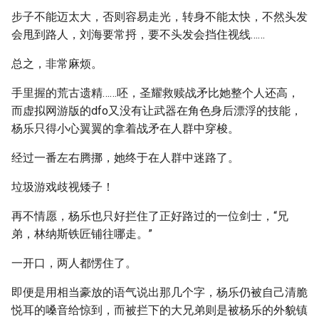
步子不能迈太大，否则容易走光，转身不能太快，不然头发
会甩到路人，刘海要常捋，要不头发会挡住视线……
总之，非常麻烦。
手里握的荒古遗精……呸，圣耀救赎战矛比她整个人还高，
而虚拟网游版的dfo又没有让武器在角色身后漂浮的技能，
杨乐只得小心翼翼的拿着战矛在人群中穿梭。
经过一番左右腾挪，她终于在人群中迷路了。
垃圾游戏歧视矮子！
再不情愿，杨乐也只好拦住了正好路过的一位剑士，“兄
弟，林纳斯铁匠铺往哪走。”
一开口，两人都愣住了。
即便是用相当豪放的语气说出那几个字，杨乐仍被自己清脆
悦耳的嗓音给惊到，而被拦下的大兄弟则是被杨乐的外貌镇