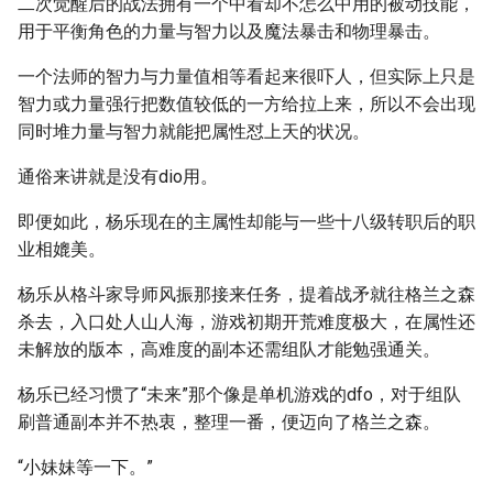
二次觉醒后的战法拥有一个中看却不怎么中用的被动技能，
用于平衡角色的力量与智力以及魔法暴击和物理暴击。
一个法师的智力与力量值相等看起来很吓人，但实际上只是
智力或力量强行把数值较低的一方给拉上来，所以不会出现
同时堆力量与智力就能把属性怼上天的状况。
通俗来讲就是没有dio用。
即便如此，杨乐现在的主属性却能与一些十八级转职后的职
业相媲美。
杨乐从格斗家导师风振那接来任务，提着战矛就往格兰之森
杀去，入口处人山人海，游戏初期开荒难度极大，在属性还
未解放的版本，高难度的副本还需组队才能勉强通关。
杨乐已经习惯了“未来”那个像是单机游戏的dfo，对于组队
刷普通副本并不热衷，整理一番，便迈向了格兰之森。
“小妹妹等一下。”