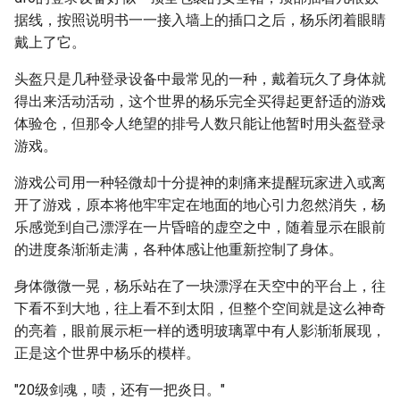
据线，按照说明书一一接入墙上的插口之后，杨乐闭着眼睛
戴上了它。
头盔只是几种登录设备中最常见的一种，戴着玩久了身体就
得出来活动活动，这个世界的杨乐完全买得起更舒适的游戏
体验仓，但那令人绝望的排号人数只能让他暂时用头盔登录
游戏。
游戏公司用一种轻微却十分提神的刺痛来提醒玩家进入或离
开了游戏，原本将他牢牢定在地面的地心引力忽然消失，杨
乐感觉到自己漂浮在一片昏暗的虚空之中，随着显示在眼前
的进度条渐渐走满，各种体感让他重新控制了身体。
身体微微一晃，杨乐站在了一块漂浮在天空中的平台上，往
下看不到大地，往上看不到太阳，但整个空间就是这么神奇
的亮着，眼前展示柜一样的透明玻璃罩中有人影渐渐展现，
正是这个世界中杨乐的模样。
"20级剑魂，啧，还有一把炎日。"