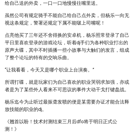
给自己送的外卖，一口一口地慢慢往嘴里送。
虽然公司有规定骑手不能自己给自己点外卖，但杨乐一向无
视这条规定，警署还规定下属不能啵上司嘴呢！
点亮他买了三年还不舍得换的安卓机，杨乐照常登录了自己
平日里喜欢登录的游戏论坛，听着dj手们为各种职业打出的
原声大碟，其中不时插播一些小故事与大触们的发言，组成
了整个论坛的特有的交响乐曲。
“让我看看，今天又是哪个职业上台演奏。”
所谓打碟，就是玩家们为自己喜欢的职业哭弱求加强，亦或
者是为了某些外人看来不可思议的事件大动干戈打键盘战。
杨乐迄今为止听过最振聋发聩的便是某需要办证才能合法释
放技能的职业的dj。
《翘首以盼！技术封测结束三月后dfo将于明日正式公
测！》