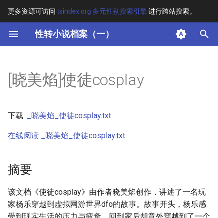
更多资源可访问
tsindex.org 多元性别搜索引擎
进行跨站搜索。
键
性转小说档案（一）
入
摘要
以
[晓美焰]使徒cosplay
开
其他信息 [Processed Page
Metadata]
始
下载:
_晓美焰_使徒cosplay.txt
搜
正文
在线阅读 _晓美焰_使徒cosplay.txt
索
摘要
该文档《使徒cosplay》由作者晓美焰创作，讲述了一名玩
家杨乐穿越到虚拟网游世界dfo的故事。故事开头，杨乐感
受到现实生活的压力与疲惫，回到家后却意外穿越到了一个