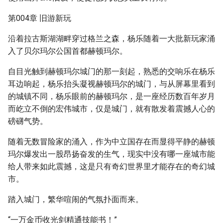
第004章 旧游新玩
沿着拉古斯湖湖畔穿过格兰之森，杨乐随着一大批新玩家涌
入了贝尔玛尔公国首都赫顿玛尔。
自目光触到赫顿玛尔城门的那一刻起，熟悉的交响乐在杨乐
耳边响起，杨乐抬头凝视赫顿玛尔的城门，与从屏幕里看到
的城镇不同，杨乐眼前的赫顿玛尔，是一座经历数百年岁月
而屹立不倒的宏伟城市，仅是城门，就有散发着震撼人心的
磅礴气势。
随着无数冒险家的涌入，作为中立国存在而显得平静的赫顿
玛尔爆发出一股昂扬奋发的生气，现实中没有哪一座城市能
给人带来如此震撼，这是只有奇幻世界里才能存在的奇幻城
市。
踏入城门，繁华喧闹的气氛扑面而来。
“一万金币收光剑精通技能书！”