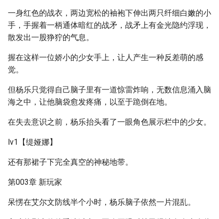
一身红色的战衣，两边宽松的袖袍下伸出两只纤细白嫩的小
手，手握着一柄通体暗红的战矛，战矛上有金光隐约浮现，
散发出一股狰狞的气息。
握在这样一位娇小的少女手上，让人产生一种反差萌的感
觉。
但杨乐只觉得自己脑子里有一道惊雷炸响，无数信息涌入脑
海之中，让他脑袋愈发疼痛，以至于跪倒在地。
在失去意识之前，杨乐抬头看了一眼角色展示栏中的少女。
lv1【缇娅娜】
还有那裙子下完全真空的神秘地带。
第003章 新玩家
呆愣在艾尔文防线半个小时，杨乐脑子依然一片混乱。