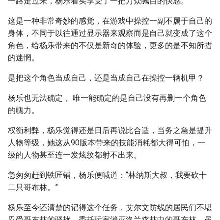
一路走过来，杨乐着实享受了一把万众瞩目的快感。
这是一种非常奇妙的感觉，在游戏中操控一副不属于自己的
身体，不同于以往通过显示器来观察而是自己就变成了这个
角色，给杨乐带来的不仅是新奇的体验，更多的是不知所措
的迷惘。
是把这个角色当成自己，还是当成自己在操控一辆机甲？
杨乐也无法确定， 唯一能确定的是自己没有再删一个角色
的魄力。
权衡利弊，杨乐觉得还是日后再说比合适，当务之急是提升
人物等级，她这从90版本带来的技能消耗都大得可怕，一
级的人物甚至连一发炫纹都射不出来。
急匆匆赶到铁匠铺，杨乐便喊道：“林纳斯大叔，我要砍十
二只哥布林。”
杨乐至今还清楚的记得这个任务，艾尔文防线的居民们不堪
忍受哥布林的骚扰，委托玩家消灭洛兰森林中的哥布林，虽