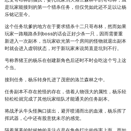
是玩家能接到的第一个猎杀任务，但仅凭如此还不足以让杨
乐铭记至今。
这个任务坑爹的地方在于要求猎杀十二只哥布林，然而如果
玩家一路顺路杀到boss的话会正好少杀一只，因而需要重
新进入一次副本，当玩家砍光第一个房间的怪物就退出副本
时就会进入虚弱状态，对于新玩家来说简直是坑到不行。
号称养猪王的杨乐在创建新角色后还时不时会吃这个亏上这
个当。
接到任务，杨乐转身扎进了茂密的洛兰森林之中。
任务副本不存在抢怪的存在，借着人物强大的属性，杨乐轻
轻松松就完成了其他玩家组队才能通关的任务副本。
将战矛从牛头怪胸口拔出，避开喷涌而出的血液，杨乐挥了
挥武器，心中还有股意犹未尽的感觉。
隔着屏幕的时候她的关注点是在角色打出的伤害上面，而如