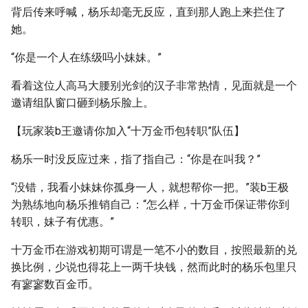
背后传来呼喊，杨乐却毫无反应，直到那人跑上来拦住了
她。
“你是一个人在练级吗小妹妹。”
看着这位人高马大腰别光剑的汉子非常热情，见面就是一个
邀请组队窗口砸到杨乐脸上。
【玩家装b王邀请你加入“十万金币包转职”队伍】
杨乐一时没反应过来，指了指自己：“你是在叫我？”
“没错，我看小妹妹你孤身一人，就想帮你一把。”装b王极
为熟练地向杨乐推销自己：“怎么样，十万金币保证带你到
转职，妹子有优惠。”
十万金币在游戏初期可谓是一笔不小的数目，按照最新的兑
换比例，少说也得花上一两千块钱，然而此时的杨乐包里只
有寥寥数百金币。