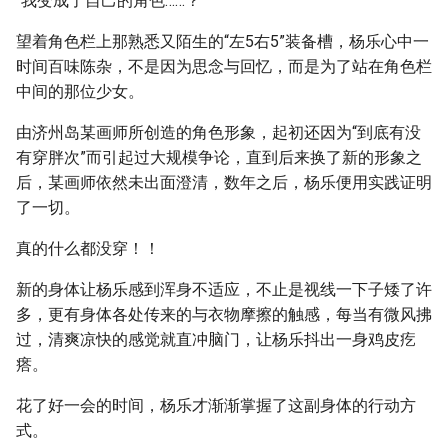
“我变成了自己的角色……？”
望着角色栏上那熟悉又陌生的“左5右5”装备槽，杨乐心中一
时间百味陈杂，不是因为思念与回忆，而是为了站在角色栏
中间的那位少女。
由济州岛某画师所创造的角色形象，起初还因为“到底有没
有穿胖次”而引起过大规模争论，直到后来换了新的形象之
后，某画师依然未出面澄清，数年之后，杨乐便用实践证明
了一切。
真的什么都没穿！！
新的身体让杨乐感到浑身不适应，不止是视线一下子矮了许
多，更有身体各处传来的与衣物摩擦的触感，每当有微风拂
过，清爽凉快的感觉就直冲脑门，让杨乐抖出一身鸡皮疙
瘩。
花了好一会的时间，杨乐才渐渐掌握了这副身体的行动方
式。