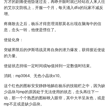
方才的剧痛使他昏迷过去，再睁开眼时就已经站在人来人往
的艾尔文防线上，开服一个月，每天涌入dfo的玩家不减反
增。
疼痛散去之后，杨乐才得意理清那莫名出现在脑海中的信
息，念头一转，他便是愣住了。
使徒化身：
突破界限后的伊斯塔战灵将自身的潜力爆发，获得接近使徒
的力量。
使徒状态持续一定时间或hp值掉到一定数值时结束。
消耗：mp3064、无色小晶块x10。
这个红色的图标安安静静地躺在杨乐的技能栏之中，因为缺
少晶块与mp的原因处于无法使用的状态，念头再往下一
动，那一个个熟悉的图标映入眼帘，其中大半呈灰色，或是
mp不足或是缺少晶块。