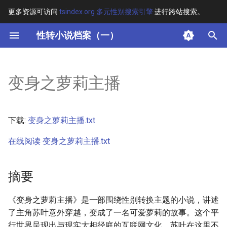
更多资源可访问
tsindex.org 多元性别搜索引擎
进行跨站搜索。
键
性转小说档案（一）
入
摘要
以
变身之萝莉主播
开
其他信息 [Processed Page
Metadata]
始
下载:
变身之萝莉主播.txt
搜
正文
在线阅读 变身之萝莉主播.txt
索
摘要
《变身之萝莉主播》是一部围绕性别转换主题的小说，讲述
了主角苏叶意外穿越，变成了一名可爱萝莉的故事。这个平
行世界呈现出与现实大相径庭的互联网文化，苏叶在这里不