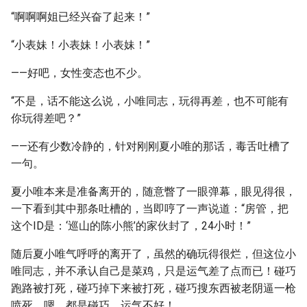
“啊啊啊姐已经兴奋了起来！”
“小表妹！小表妹！小表妹！”
——好吧，女性变态也不少。
“不是，话不能这么说，小唯同志，玩得再差，也不可能有
你玩得差吧？”
——还有少数冷静的，针对刚刚夏小唯的那话，毒舌吐槽了
一句。
夏小唯本来是准备离开的，随意瞥了一眼弹幕，眼见得很，
一下看到其中那条吐槽的，当即哼了一声说道：“房管，把
这个ID是：‘巡山的陈小熊’的家伙封了，24小时！”
随后夏小唯气呼呼的离开了，虽然的确玩得很烂，但这位小
唯同志，并不承认自己是菜鸡，只是运气差了点而已！碰巧
跑路被打死，碰巧掉下来被打死，碰巧搜东西被老阴逼一枪
喷死，嗯，都是碰巧，运气不好！