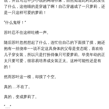
说，并且写过不少小说的网络作家，自然知道此时此刻发生
了什么，这他喵的是穿越了啊！自己穿越成了一只萝莉，还
是一只这样可爱的萝莉！
“什么鬼呀！”
苏叶忍不住这样吐槽一声。
随后苏叶忽然想起了什么，连忙往自己的下面摸了摸，她还
抱有一丝侥幸——说不定这具身体的父母是变态呢，喜欢给
儿子穿女装，所以只是打扮得像只可爱萝莉。毕竟年幼的正
太只要可爱，很容易培养成女装正太。这种可能性还是有
的！
然而苏叶这一模，却摸了个空。
真的……不在了。
真的，变成萝莉了。
“……”