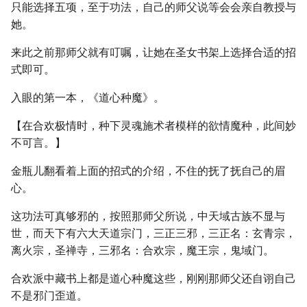
只能选择五项，至于功法，自己的师父说等会会亲自教授与
她。
来此之前那师父就有叮嘱，让她在圣女书架上选择合适的招
式即可。
入眼的第一本，《道心种魔》。
【在合欢极情时，种下灵魂施术者模样的欲情魔种，此间妙
不可言。】
金瓶儿翻看着上面的招式的介绍，不住的抚了抚自己的眉
心。
这功法可真够邪的，按照那师父所说，中天域古族不显与
世，而天下有六大天道宗门，三正三邪，三正名：玄青宗，
离火宗，圣禅寺，三邪名：合欢宗，魔王宗，鬼域门。
合欢派中藏书上都是道心种魔这些，刚刚那师父还自诩自己
不是邪门歪道。