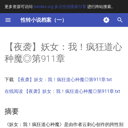
更多资源可访问
tsindex.org 多元性别搜索引擎
进行跨站搜索。
键
性转小说档案（一）
入
摘要
以
【夜袭】妖女：我！疯狂道心
开
其他信息 [Processed Page
种魔◎第911章
Metadata]
始
搜
正文
下载:
【夜袭】妖女：我！疯狂道心种魔◎第911章.txt
索
在线阅读 【夜袭】妖女：我！疯狂道心种魔◎第911章.txt
摘要
《妖女：我！疯狂道心种魔》是由作者云刺心创作的跨性别