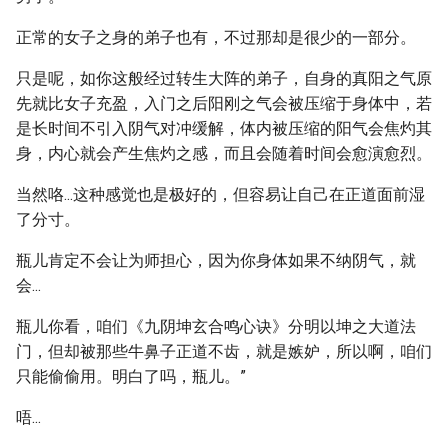
正常的女子之身的弟子也有，不过那却是很少的一部分。
只是呢，如你这般经过转生大阵的弟子，自身的真阳之气原
先就比女子充盈，入门之后阳刚之气会被压缩于身体中，若
是长时间不引入阴气对冲缓解，体内被压缩的阳气会焦灼其
身，内心就会产生焦灼之感，而且会随着时间会愈演愈烈。
当然咯...这种感觉也是极好的，但容易让自己在正道面前湿
了分寸。
瓶儿肯定不会让为师担心，因为你身体如果不纳阴气，就
会...
瓶儿你看，咱们《九阴坤玄合鸣心诀》分明以坤之大道法
门，但却被那些牛鼻子正道不齿，就是嫉妒，所以啊，咱们
只能偷偷用。明白了吗，瓶儿。”
唔...