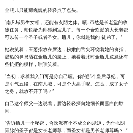
金瓶儿只能颤巍巍的轻轻点了点头。
“南凡域男生女相，还能有玄阴之体。啧...虽然是长老堂的收
徒任务，却也给为师碰到宝儿了。每一个合欢派的大长老都
可以传一个圣子或者圣女。瓶儿，你就是我的..徒弟了。”
她说笑着，玉葱指放在唇边，粉嫩的舌尖环绕着她的食指，
温热的鼻息洒在金瓶儿的脸上，她看着此时金瓶儿尴尬还有
些抗拒的模样，嗤嗤笑着。
“当初，求着我入门可是你自己喔。你的那个皇后母妃，可
是引气五段，在南凡域，可是个大高手呢。怎么，成了女子
之身，就放不开了吗？”
自己这个师父一边说着，唇边轻轻探向她细长而雪白的脖
间。
“告诉瓶儿一个秘密，合欢派有个不成文的规矩，为什么阴
阳脉的圣子都是女长老师尊，而圣女都是男长老师尊吗？...”