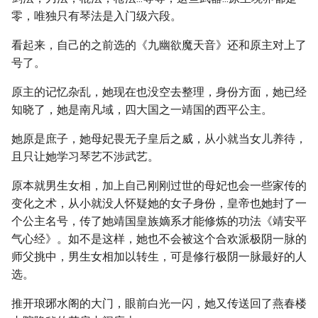
零，唯独只有琴法是入门级六段。
看起来，自己的之前选的《九幽欲魔天音》还和原主对上了
号了。
原主的记忆杂乱，她现在也没空去整理，身份方面，她已经
知晓了，她是南凡域，四大国之一靖国的西平公主。
她原是庶子，她母妃畏无子皇后之威，从小就当女儿养待，
且只让她学习琴艺不涉武艺。
原本就男生女相，加上自己刚刚过世的母妃也会一些家传的
变化之术，从小就没人怀疑她的女子身份，皇帝也她封了一
个公主名号，传了她靖国皇族嫡系才能修炼的功法《靖安平
气心经》。如不是这样，她也不会被这个合欢派极阴一脉的
师父挑中，男生女相加以转生，可是修行极阴一脉最好的人
选。
推开琅琊水阁的大门，眼前白光一闪，她又传送回了燕春楼