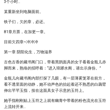
3个小时...
某重新坐到电脑面前。
铁子们，欠的章，必还。
81章月票，在加更一章。
目前欠四章~冲冲冲
第一章 阴阳化生，万物滋养
古色古香的藏书阁门口，带着黑鹊面具的女子看着金瓶儿赤
脚而来，熟络的招呼着：“进入琅琊水阁，请出示身份。”
金瓶儿向藏书阁内部打探了几眼，有一层薄雾笼罩在前方，
看不透里面的动静，她不动声色的抬起着还不熟悉的白藕臂
伸出芊芊玉指，按在这面具女子示意的玉符上。
她手指刚刚贴上玉符之上就有幽青中带着的粉色流光在玉符
上流转开来...