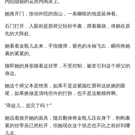
内院隐秘的花房内闺床上。
她推开门，按动外院的假山，一条幽暗的地道延伸着。
石门打开，入眼则是那师父轻纱半裹，撑着脑袋，倚躺在原
先的大阵处。
她看着金瓶儿走来，手指微弹，紫色的水袖飞出，瞬间将她
裹的紧紧的。
随即她的身形随着这丝带，不受控制，被牵引到这个师父的
身边。
她这个师父本是绝美，如果不是这紫嫣红唇和这妖媚的眼
尾，如果换做是清纯些许的打扮，也不是这般模样啊。
“乖徒儿，选完了吗？”
她说着掀开她的面具，随后翻身将金瓶儿压在身下，刚刚裹
紧的丝带虽已然松开，但她现在这个状态也不比之前好到哪
儿去。