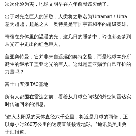
次次化险为夷，地球文明早在六年前就该灭绝了。
出于对光之巨人的崇敬，人类将之取名为‘Ultraman’！Ultra
意为超越，超越之人，奥特曼是守护宇宙和平的超级英雄。
寄宿在身体里的温暖的光，这几日的睡梦中，玲也都会梦到
从光芒中走出的红色巨人。
盖亚奥特曼，它并非来自遥远的奥特之星，而是地球本身所
诞生的继承了盖亚之光的巨人。这就是盖亚赐予自己守护的
力量吗？
富士山五湖·TAC基地
所有人都围在雷达之前，看着从月球空间站的外空间雷达实
时传递回来的消息。
“进入太阳系的天体直径六千公里，将近是月球的两倍，正
以每小时260万公里的速度直线接近地球。”通讯员美川典
子汇报道。