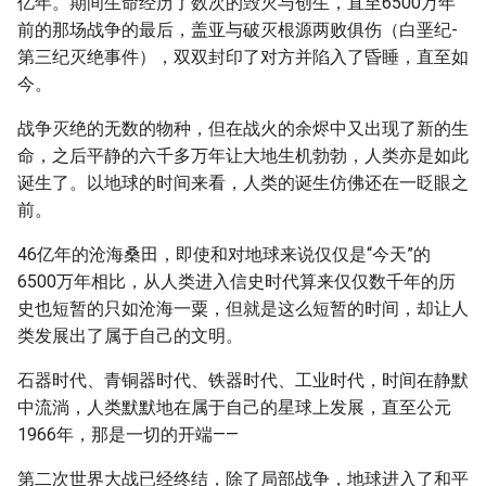
亿年。期间生命经历了数次的毁灭与创生，直至6500万年
前的那场战争的最后，盖亚与破灭根源两败俱伤（白垩纪-
第三纪灭绝事件），双双封印了对方并陷入了昏睡，直至如
今。
战争灭绝的无数的物种，但在战火的余烬中又出现了新的生
命，之后平静的六千多万年让大地生机勃勃，人类亦是如此
诞生了。以地球的时间来看，人类的诞生仿佛还在一眨眼之
前。
46亿年的沧海桑田，即使和对地球来说仅仅是“今天”的
6500万年相比，从人类进入信史时代算来仅仅数千年的历
史也短暂的只如沧海一粟，但就是这么短暂的时间，却让人
类发展出了属于自己的文明。
石器时代、青铜器时代、铁器时代、工业时代，时间在静默
中流淌，人类默默地在属于自己的星球上发展，直至公元
1966年，那是一切的开端——
第二次世界大战已经终结，除了局部战争，地球进入了和平