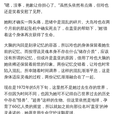
“嗯，没事，抱歉让你担心了。”虽然头依然有点痛，但玲也
还是笑着安慰了见野。
她刚才确实一阵头痛，思绪中是混乱的碎片。大岛玲也在两
个月前的那起坠机中确实死去了，在盖亚的帮助下，‘她’借
着这个身体再次获得了生命。
大脑的沟回是刻录记忆的容器，所以玲也的身体保留着她生
前的记忆。而按理说灵魂本身不存在什么“储存介质”，应该
没有所谓的记忆，但或许是盖亚的原因，借用了玲也大脑的
她依稀还保留着前世的印象。两份记忆交错着，让玲也时常
陷入混乱。所幸随着时间调养，这样的混乱渐渐平息，这是
身体适应灵魂的过程，两份记忆渐渐融合在了一起。
现在是1972年的5月下旬，这显然不是她过去生存的世界，
不但因为时间不同，也因为她可不记得自己世界过去的历史
中存在“怪兽”、“超兽”这样的生物。但这里依然是地球，孕
育了60亿人类的摇篮，所以就如之前向那位名叫‘盖亚’的神
灵承诺的，她愿意用生命守护这颗星球。