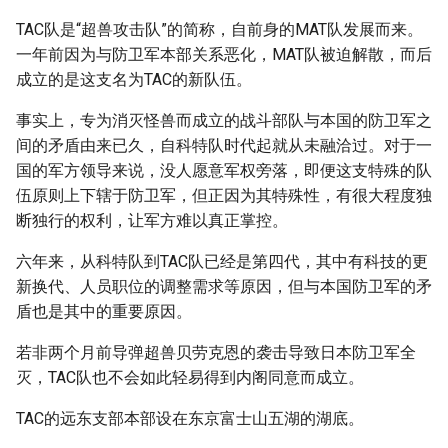
TAC队是“超兽攻击队”的简称，自前身的MAT队发展而来。
一年前因为与防卫军本部关系恶化，MAT队被迫解散，而后
成立的是这支名为TAC的新队伍。
事实上，专为消灭怪兽而成立的战斗部队与本国的防卫军之
间的矛盾由来已久，自科特队时代起就从未融洽过。对于一
国的军方领导来说，没人愿意军权旁落，即便这支特殊的队
伍原则上下辖于防卫军，但正因为其特殊性，有很大程度独
断独行的权利，让军方难以真正掌控。
六年来，从科特队到TAC队已经是第四代，其中有科技的更
新换代、人员职位的调整需求等原因，但与本国防卫军的矛
盾也是其中的重要原因。
若非两个月前导弹超兽贝劳克恩的袭击导致日本防卫军全
灭，TAC队也不会如此轻易得到内阁同意而成立。
TAC的远东支部本部设在东京富士山五湖的湖底。