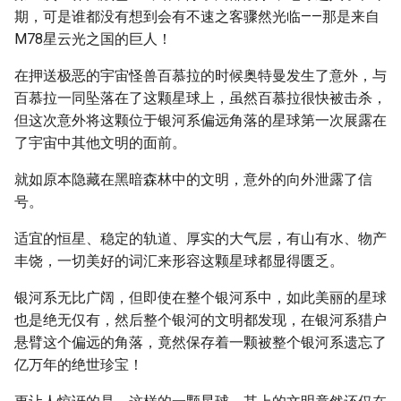
期，可是谁都没有想到会有不速之客骤然光临——那是来自
M78星云光之国的巨人！
在押送极恶的宇宙怪兽百慕拉的时候奥特曼发生了意外，与
百慕拉一同坠落在了这颗星球上，虽然百慕拉很快被击杀，
但这次意外将这颗位于银河系偏远角落的星球第一次展露在
了宇宙中其他文明的面前。
就如原本隐藏在黑暗森林中的文明，意外的向外泄露了信
号。
适宜的恒星、稳定的轨道、厚实的大气层，有山有水、物产
丰饶，一切美好的词汇来形容这颗星球都显得匮乏。
银河系无比广阔，但即使在整个银河系中，如此美丽的星球
也是绝无仅有，然后整个银河的文明都发现，在银河系猎户
悬臂这个偏远的角落，竟然保存着一颗被整个银河系遗忘了
亿万年的绝世珍宝！