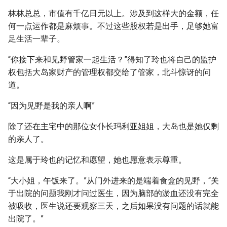
林林总总，市值有千亿日元以上。涉及到这样大的金额，任
何一点运作都是麻烦事。不过这些股权若是出手，足够她富
足生活一辈子。
“你接下来和见野管家一起生活？”得知了玲也将自己的监护
权包括大岛家财产的管理权都交给了管家，北斗惊讶的问
道。
“因为见野是我的亲人啊”
除了还在主宅中的那位女仆长玛利亚姐姐，大岛也是她仅剩
的亲人了。
这是属于玲也的记忆和愿望，她也愿意表示尊重。
“大小姐，午饭来了。”从门外进来的是端着食盒的见野，“关
于出院的问题我刚才问过医生，因为脑部的淤血还没有完全
被吸收，医生说还要观察三天，之后如果没有问题的话就能
出院了。”