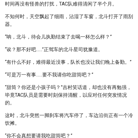
时间再没有怪兽的打扰，TAC队难得清闲了半个月。
不知何时，天空飘起了细雨，沾湿了车窗，北斗打开了雨刮
器。
“呐，北斗，待会儿执勤结束了去喝一杯怎么样？”
“诶？那不好吧……”正驾车的北斗星司犹豫道。
“有什么不好，难得最近没事，队长也没让我们晚上备勤。”
“可是万一有事……要不我请你吃甜筒吧？”
“甜筒？你还是小孩子吗？”吉村笑话道，却也没有再勉强，
毕竟TAC队员是需要时刻保持清醒，以应对任何突发情况
的。
这时，北斗突然一脚刹车将汽车停了，车边沿街正有一个冷
饮摊。
“你不会真想要请我吃甜筒吧？”