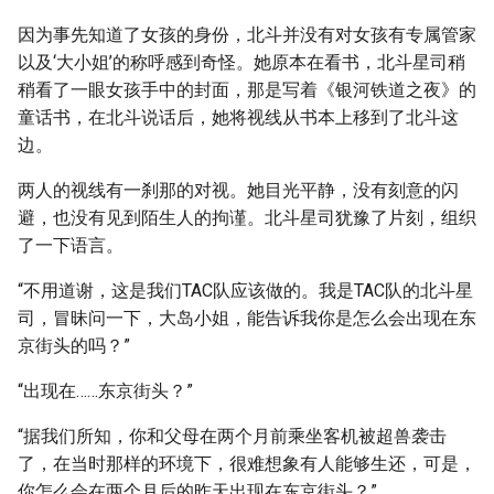
因为事先知道了女孩的身份，北斗并没有对女孩有专属管家
以及‘大小姐’的称呼感到奇怪。她原本在看书，北斗星司稍
稍看了一眼女孩手中的封面，那是写着《银河铁道之夜》的
童话书，在北斗说话后，她将视线从书本上移到了北斗这
边。
两人的视线有一刹那的对视。她目光平静，没有刻意的闪
避，也没有见到陌生人的拘谨。北斗星司犹豫了片刻，组织
了一下语言。
“不用道谢，这是我们TAC队应该做的。我是TAC队的北斗星
司，冒昧问一下，大岛小姐，能告诉我你是怎么会出现在东
京街头的吗？”
“出现在……东京街头？”
“据我们所知，你和父母在两个月前乘坐客机被超兽袭击
了，在当时那样的环境下，很难想象有人能够生还，可是，
你怎么会在两个月后的昨天出现在东京街头？”