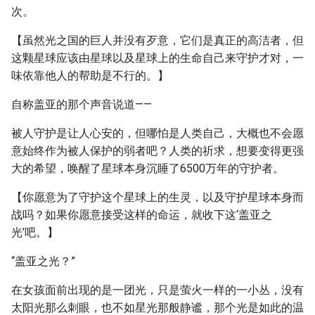
次。
【虽然光之国的巨人并没有歹意，它们是真正的高洁者，但
这颗星球应该由星球以及星球上的生命自己来守护才对，一
味依靠他人的帮助是不行的。】
自称盖亚的那个声音说道——
被人守护是让人心安的，但哪怕是人类自己，大概也不会愿
意始终作为被人保护的弱者吧？人类的祈求，想要变得更强
大的希望，唤醒了星球本身沉睡了6500万年的守护者。
【你愿意为了守护这个星球上的生灵，以及守护星球本身而
战吗？如果你愿意接受这样的命运，就收下这‘盖亚之
光’吧。】
“盖亚之光？”
在女孩面前出现的是一团光，只是萤火一样的一小丛，没有
太阳光那么刺眼，也不如星光那般静谧，那个光是如此的温