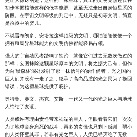
更让人惊讶的是，这样的一颗星球，其上的文明竟然还仅在
初步掌握核能这样的低等能源，甚至无法走出自身恒星系的
阶段。在宇宙文明等级的判定中，无疑只是初等文明，简直
是襁褓中的婴儿。
不说雷布朗多、安培拉这样顶级的文明，哪怕随随便便一个
拥有殖民异星球能力的文明仿佛都能轻易占领。
强大的宇宙殖民者踏响了铁蹄，就像它们过去无数次做过的
那样，妄图抹除这颗星球原本的文明，将之据为己有，但作
为向‘黑森林’深处发射了那一抹信号的‘始作俑者’，光之国的
巨人们并没有一走了之，继承了高尚品质的光之民为了挽回
错误，为这颗星球提供了庇护。
奥特曼、赛文、杰克、艾斯，一代又一代的光之巨人与地球
人缔结了友谊。
人类或许有理由责怪带来祸端的巨人，但眼看着它们一次次
为了地球舍身忘死的战斗，再多的责怪也只剩下感谢。弱小
的人类怀璧其罪，若非有光之巨人，人类已经灭绝了无数