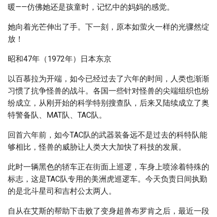
暖——仿佛她还是孩童时，记忆中的妈妈的感觉。
她向着光芒伸出了手。下一刻，原本如萤火一样的光骤然绽
放！
昭和47年（1972年）日本东京
以百慕拉为开端，如今已经过去了六年的时间，人类也渐渐
习惯了抗争怪兽的战斗。各国一些针对怪兽的尖端组织也纷
纷成立，从刚开始的科学特别搜查队，后来又陆续成立了奥
特警备队、MAT队、TAC队。
回首六年前，如今TAC队的武器装备远不是过去的科特队能
够相比，怪兽的威胁让人类大大加快了科技的发展。
此时一辆黑色的轿车正在街面上巡逻，车身上喷涂着特殊的
标志，这是TAC队专用的美洲虎巡逻车。今天负责日间执勤
的是北斗星司和吉村公太两人。
自从在艾斯的帮助下击败了变身超兽布罗肯之后，最近一段