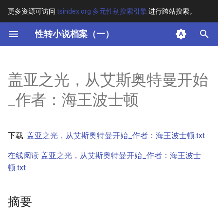
更多资源可访问
tsindex.org 多元性别搜索引擎
进行跨站搜索。
键
性转小说档案（一）
入
摘要
以
盖亚之光，从艾斯奥特曼开始
开
其他信息 [Processed Page
_作者：海王波士顿
Metadata]
始
搜
正文
下载:
盖亚之光，从艾斯奥特曼开始_作者：海王波士顿.txt
索
在线阅读 盖亚之光，从艾斯奥特曼开始_作者：海王波士
顿.txt
摘要