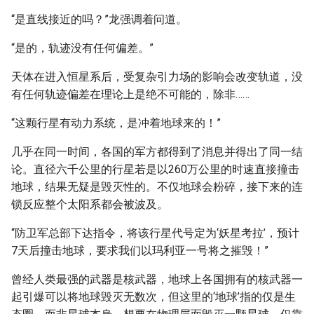
“是直线接近的吗？”龙强调着问道。
“是的，轨迹没有任何偏差。”
天体在进入恒星系后，受复杂引力场的影响会改变轨道，没
有任何轨迹偏差在理论上是绝不可能的，除非……
“这颗行星有动力系统，是冲着地球来的！”
几乎在同一时间，各国的军方都得到了消息并得出了同一结
论。直径六千公里的行星若是以260万公里的时速直接撞击
地球，结果无疑是毁灭性的。不仅地球会粉碎，接下来的连
锁反应整个太阳系都会被波及。
“防卫军总部下达指令，将该行星代号定为‘妖星考拉’，预计
7天后撞击地球，要求我们以玛利亚一号将之摧毁！”
曾经人类最强的武器是核武器，地球上各国拥有的核武器一
起引爆可以将地球毁灭无数次，但这里的‘地球’指的仅是生