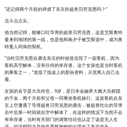
“还记得两个月前的肆虐了东京的超兽贝劳克恩吗？”
北斗点点头。
他当然记得，能够口吐导弹的超兽贝劳克恩，这是艾斯奥特
曼来到地球的第一战，也是他和南夕子被艾斯选中，成为奥
特曼人间体的契机。
“当时贝劳克恩在袭击东京的时候曾击毁了一架客机，因为
客机高空解体，没有任何的幸存者。这个女孩也是当时客机
的乘客之一，”龙指了指桌上的那份资料，示意两人自己去
看。
女孩的名字是大岛玲也，9岁，是日本金融界大腕大岛财团
的千金，两个月前和父母一同乘坐客机旅行。这架客机在东
京上空遭遇了导弹超兽贝劳克恩的袭击，被超兽吐出的导弹
击中后第一时间就在空中解体了，在这样的情况下当然不会
有幸存者，当时有关部门的调查结论也认定了该是无人生
还，却没想到大岛玲也竟然神秘的出现在了东京街头。