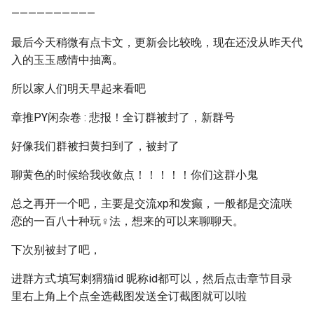
——————————
最后今天稍微有点卡文，更新会比较晚，现在还没从昨天代
入的玉玉感情中抽离。
所以家人们明天早起来看吧
章推PY闲杂卷 : 悲报！全订群被封了，新群号
好像我们群被扫黄扫到了，被封了
聊黄色的时候给我收敛点！！！！！你们这群小鬼
总之再开一个吧，主要是交流xp和发癫，一般都是交流咲
恋的一百八十种玩♀法，想来的可以来聊聊天。
下次别被封了吧，
进群方式:填写刺猬猫id 昵称id都可以，然后点击章节目录
里右上角上个点全选截图发送全订截图就可以啦