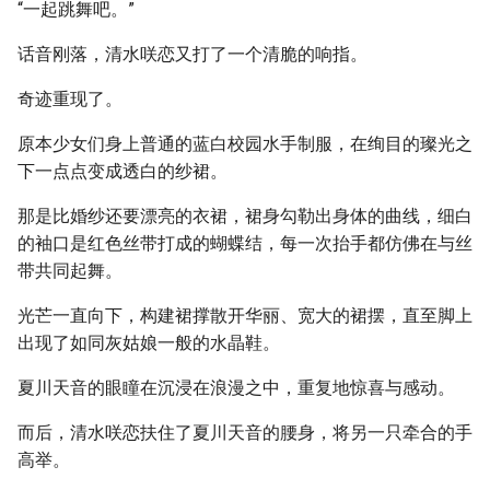
“一起跳舞吧。”
话音刚落，清水咲恋又打了一个清脆的响指。
奇迹重现了。
原本少女们身上普通的蓝白校园水手制服，在绚目的璨光之
下一点点变成透白的纱裙。
那是比婚纱还要漂亮的衣裙，裙身勾勒出身体的曲线，细白
的袖口是红色丝带打成的蝴蝶结，每一次抬手都仿佛在与丝
带共同起舞。
光芒一直向下，构建裙撑散开华丽、宽大的裙摆，直至脚上
出现了如同灰姑娘一般的水晶鞋。
夏川天音的眼瞳在沉浸在浪漫之中，重复地惊喜与感动。
而后，清水咲恋扶住了夏川天音的腰身，将另一只牵合的手
高举。