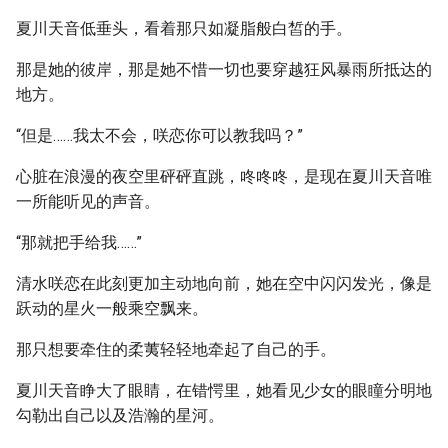
夏川天音低垂头，看着那只如凝脂般白皙的手。
那是她的彼岸，那是她不惜一切也要穿越狂风暴雨所抵达的
地方。
“但是……我太不会，咲恋你可以教我吗？”
心脏在浪漫的夜空里砰砰直跳，咚咚咚，是现在夏川天音唯
一所能听见的声音。
“那就把手给我……”
清水咲恋在此刻更加主动地向前，她在空中闪闪发光，像是
跃动的星火一般乘空飘来。
那只想要牵住的柔荑轻轻地牵起了自己的手。
夏川天音睁大了眼睛，在错愕里，她看见少女的眼瞳分明地
勾勒出自己以及浩瀚的星河。