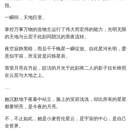
指。
一瞬间，天地巨变。
掌控万事万物的造物主运行了伟大而宏伟的能力，光明无限
的天地与云层于此刻同阴沉的黑夜流转。
夜空寂静黑暗，而后千千晚星一瞬绽放。自此星河长明，爱
意似宇宙，所见皆是闪烁星辰。
萤萤月亮在升起，皎洁的月光于此刻将二人的影子拉长映照
在云层与大地之上。
……
她沉默地于夜幕中站立，脸上的笑容浅浅，却比所有的星星
都要明亮，是今夜的月亮。
不，不止如此，她是小麦哲伦星云，是宇宙的中心，是自己
全世界。