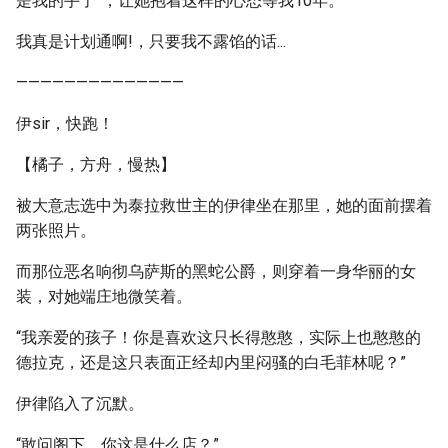
是我的手了”，让她抱着这样的心态等我10年。
我真是计划通啊!，只要我不露馅的话...
——————————————
伊sir，快跑！
【橘子，方舟，慢热】
被大意志选中为泰拉救世主的伊律坐在那里，她的面前摆着
两张照片。
而那位恶名响彻乌萨斯的黑蛇公爵，则穿着一身华丽的女
装，对她端庄地微笑着。
“我亲爱的孩子！你是喜欢这只长得憨憨，实际上也憨憨的
德拉克，还是这只表面正经却内里闷骚的白毛菲林呢？”
伊律陷入了沉默。
“敢问阁下，你这是什么店？”