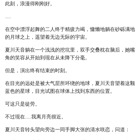
此刻，浪漫得刚刚好。
……
在空中漂浮起舞的二人终于精疲力竭，慵懒地躺在砂砾满地
的月球之上，遥望着无边无际的宇宙。
夏川天音躺在一个浅浅的挖坑里，双手交叠枕在脑后，她嘴
角的笑容从开始到现在从未降下分毫。
但是，演出终有结束的时刻。
在目光的远处是被大气层所环绕的地球，夏川天音望着这颗
蓝色的星球，目光试图在球体上找到东西的位置。
可这只是徒劳。
不过现在……我离月亮很近。
夏川天音转头望向旁边一同手脚大张的清水咲恋，问道：