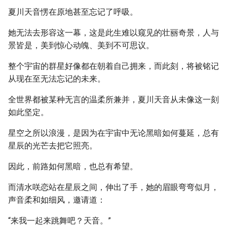
夏川天音愣在原地甚至忘记了呼吸。
她无法去形容这一幕，这是此生难以窥见的壮丽奇景，人与
景皆是，美到惊心动魄、美到不可思议。
整个宇宙的群星好像都在朝着自己拥来，而此刻，将被铭记
从现在至无法忘记的未来。
全世界都被某种无言的温柔所兼并，夏川天音从未像这一刻
如此坚定。
星空之所以浪漫，是因为在宇宙中无论黑暗如何蔓延，总有
星辰的光芒去把它照亮。
因此，前路如何黑暗，也总有希望。
而清水咲恋站在星辰之间，伸出了手，她的眉眼弯弯似月，
声音柔和如细风，邀请道：
“来我一起来跳舞吧？天音。”