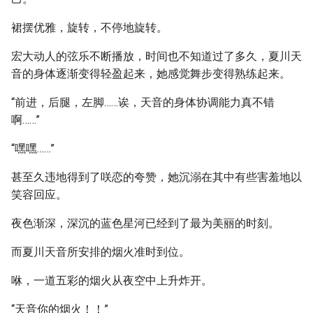
裙摆优雅，旋转，不停地旋转。
宏大动人的弦乐不断播放，时间也不知道过了多久，夏川天
音的身体逐渐变得轻盈起来，她感觉舞步变得熟练起来。
“前进，后腿，左脚……诶，天音的身体协调能力真不错
啊……”
“嘿嘿……”
甚至久违地得到了咲恋的夸赞，她沉溺在其中有些害羞地以
笑容回应。
夜色渐深，深沉的蓝色星河已经到了最为美丽的时刻。
而夏川天音所安排的烟火准时到位。
咻，一道五彩的烟火从夜空中上升炸开。
“天音你的烟火！！”