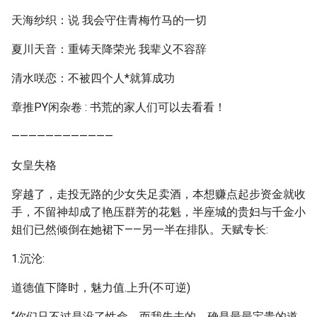
天海纱织：说 我会守住青梅竹马的一切
夏川天音：重铸天降荣光 我辈义不容辞
清水咲恋：不被四个人*就算成功
章推PY闲杂卷 : 书荒的家人们可以去看看！
————————————
女皇失格
穿越了，走投无路的少女失足卖酒，本想赚点起步资金就收
手，不留神却成了艳压群芳的花魁，半座城的贵妇与千金小
姐们已然倾倒在她裙下——另一半在排队。天赋专长:
1.沉沦:
道德值下降时，魅力值.上升(不可逆)
“你们只不过是没了性命，而我失去的，确是最最宝贵的道