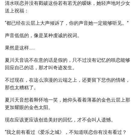
清水咲恋并没有戳破这份若有若无的暧昧，她轻声地对少女
送上祝福：
“都已经在云层上大声倾诉了，你的声音她一定能够听见。”
声音低低的，像是某种虔诚的祝词。
果然是这样……
夏川天音说不在意的话是假的，只不过没有记忆的咲恋能够
回应自己的话，那才叫奇迹发生。
不过现在，在这么浪漫的云端之上，还要留下悲伤的情绪，
那也太糟糕了。
夏川天音想着释怀地一笑，她仰头看着薄暮的金色云层上那
更加耀眼的金色太阳。
现在应该更应该创造美好的回忆，才不会叫人遗憾。
“我之前有看过《爱乐之城》，不知道咲恋你有没有看过？