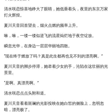
清水咲恋惊喜地睁大了眼睛，她低垂着头，夜里的东京万家
灯火辉煌。
夏川天音回首望去，烟火点燃的频率上升。
咻，咻，一缕一缕似逆飞的流星灿烂地于夜空绽放。
瞬息光华，在身边一层层华丽地四散。
“现在终于燃放了吗？真是此生都再也见不到的漂亮啊。”
夏川天音的脚步停滞，她牵着少女的手，沦陷在这壮丽的光
景里。
“是啊。真漂亮啊。”
清水咲恋点点头附和道。
夏川天音看着斑斓的光影投映在她白皙的侧脸上，忽明忽
暗，漂亮极了。