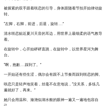
被握紧的双手跟着咲恋的引导，身体跟随着节拍开始律动旋
转。
“左脚，右脚，前进，后退，旋转……”
清水咲恋贴近夏川天音的耳边，用世界上最细柔的语气教导
着。
在旋转中，心开始砰砰直跳，在旋转中，以世界星河为舞
台。
“啊，抱歉……踩到了。”
一开始还有些生涩，偶尔会有跟不上节奏而踩到咲恋的脚。
咲恋只是轻声地笑着，丝毫不在意地说，“没关系，多练几
遍就好了，再来。”
她只会用温和、潋滟似湖水般的眼神一遍又一遍地包容自
己。