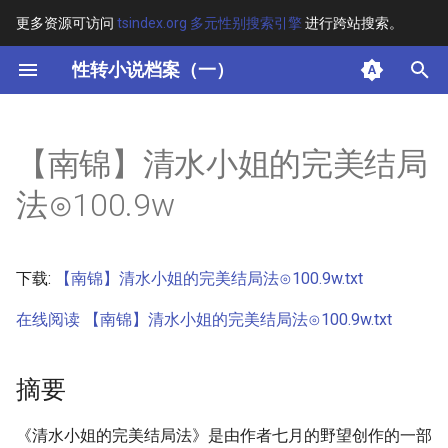
更多资源可访问
tsindex.org 多元性别搜索引擎
进行跨站搜索。
键
性转小说档案（一）
入
摘要
以
【南锦】清水小姐的完美结局
开
其他信息 [Processed Page
法⊙100.9w
Metadata]
始
搜
正文
下载:
【南锦】清水小姐的完美结局法⊙100.9w.txt
索
在线阅读 【南锦】清水小姐的完美结局法⊙100.9w.txt
摘要
《清水小姐的完美结局法》是由作者七月的野望创作的一部