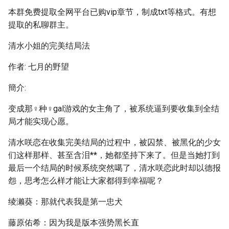
本群免费提取全网平台已购vip章节，制成txt等格式。有想
提取的私聊群主。
清水小姐的完美结局法
作者: 七月的野望
簡介:
变成那♀种♀gal游戏的女主角了，被系统逼到要收集到全结
局才能实现心愿。
清水咲恋在收集完美结局的过程中，被囚禁、被黑化的少女
们这样那样、甚至含泪**，她都坚持下来了。但是当她打到
最后一个结局的时候系统突然噶了，清水咲恋此时却以德报
怨，思考怎么样才能让大家都得到幸福呢？
绫濑葵：那就代表我是第一忠犬
藤原佑希：因为我是版本强势黑长直