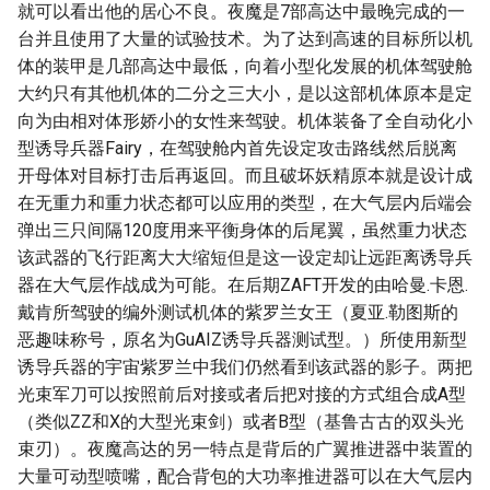
就可以看出他的居心不良。夜魔是7部高达中最晚完成的一
台并且使用了大量的试验技术。为了达到高速的目标所以机
体的装甲是几部高达中最低，向着小型化发展的机体驾驶舱
大约只有其他机体的二分之三大小，是以这部机体原本是定
向为由相对体形娇小的女性来驾驶。机体装备了全自动化小
型诱导兵器Fairy，在驾驶舱内首先设定攻击路线然后脱离
开母体对目标打击后再返回。而且破坏妖精原本就是设计成
在无重力和重力状态都可以应用的类型，在大气层内后端会
弹出三只间隔120度用来平衡身体的后尾翼，虽然重力状态
该武器的飞行距离大大缩短但是这一设定却让远距离诱导兵
器在大气层作战成为可能。在后期ZAFT开发的由哈曼.卡恩.
戴肯所驾驶的编外测试机体的紫罗兰女王（夏亚.勒图斯的
恶趣味称号，原名为GuAIZ诱导兵器测试型。）所使用新型
诱导兵器的宇宙紫罗兰中我们仍然看到该武器的影子。两把
光束军刀可以按照前后对接或者后把对接的方式组合成A型
（类似ZZ和X的大型光束剑）或者B型（基鲁古古的双头光
束刃）。夜魔高达的另一特点是背后的广翼推进器中装置的
大量可动型喷嘴，配合背包的大功率推进器可以在大气层内