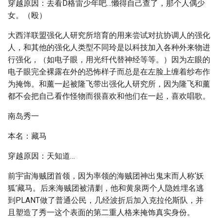
穿越原因：去看D格雷少年吧…懒得自己查了，那个人偶少
女。（殴）
大西洋联盟强化人研究所培育的用来尝试对抗协调人的强化
人，和其他的强化人类型不同玲是以科技加入各种外来物进
行强化，（如电子眼，用光纤代替神经等等。）因为左眼的
电子眼完全裸露在外的恐怖样子而总是在左脸上缠着纱布作
为掩饰。和薰一起被隆飞带出强化人研究所，因为隆飞和薰
都不会把自己看作怪物而很喜欢和他们在一起，喜欢唱歌。
南岛秀一
本名：藏马
穿越原因：天知道…
前宇宙海贼团首领，因为率领的海贼团神出鬼末而人称‘妖
狐’藏马。后来海贼团被清剿，他和黄泉两个人隐姓埋名逃
到PLANT做了普通公民，几经波折后加入克拉伦斯队，并
且塑造了秀一这个表面的第二重人格来掩饰真实身份。