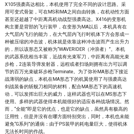
X105强袭高达相比，本机使用了完全不同的设计思路。采
用可变式骨架，可在MS和MA之间自由转换，在机动性方面
甚至还超越了中距离高机动战型强袭高达。X416的变形机
构主要是背部的飞行装甲，在变形为MA以后，本机具有在
大气层内飞行的能力，在大气层内飞行时机体下方会形成一
种被压缩的冲击波，机体就是依靠这种冲击波而产生出升力
的，所以该形态又被称为“WAVERIDER（冲浪者）”。本机
的武器系统相当丰富，近战有光束军刀，中距离有高能光束
步枪，2连装导弹发射器，远程或者扫场则拥有出力可以调
节的百万光束破坏步枪Terminate。为了弥补MA形态下接近
战薄弱的缺点，本机在MA形态下的机翼使用了与强袭高达
剑战装备的斩舰刀相同的材料，配合MA形态下的高速机
动，可以发挥出巨大的威力，这样武器也可以在MS形态下
使用。多样的武器使得本机能很好的适应各种战场情况。然
而，“全能”即是它的优点，也是它的缺点，虽然具有极高的
泛用性，但是并没有在哪方面特别突出，同时，本机也未能
避免“G系列”的通病：由于PS装甲的耗电量巨大，使得机体
无法长时间的作战。