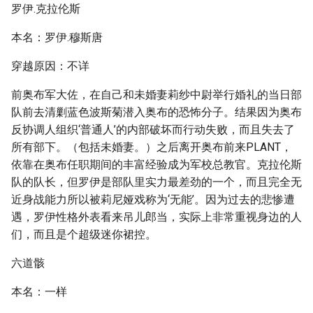
罗伊.克拉伦斯
本名：罗伊.穆斯唐
穿越原因：不详
前奥布军大佐，在自己和未婚妻莉纱中尉举行婚礼的当日部
队前去清剿蓝色波斯菊潜入奥布的恐怖分子。结果因为奥布
反协调人组织‘普通人’的内部破坏而行动失败，而且失去了
所有部下。（包括未婚妻。）之后离开奥布前来PLANT，
依靠在奥布任职期间的丰富经验成为军校总教官。克拉伦斯
队的队长，但罗伊是部队里实力最差劲的一个，而且完全无
近身战能力所以被莉尼娅戏称为‘无能’。因为过去的悲惨遭
遇，罗伊性格外表看来吊儿郎当，实际上非常重视身边的人
们，而且是个超级迷你裙控。
六道骸
本名：一样