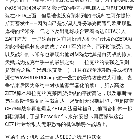
居然粉碎了卫星主轴可见此武器的威力之高，为了解决机体
的OS问题阿姆罗将父亲研究的学习型电脑人工智能FOUR安
装在ZETA上面。但是谁也没有预料到的情况却在阿尔提袮
斯要塞发生——因为自己是协调人身份曝光而遭到欧亚联盟
虐待的卡米尔一气之下反出地球联合带着高达ZETA加入
ZAFT阵营，于是这台作为审判协调人机体而开发的ZETA就
如此带着讽刺意味的成了ZAFT军的财产。而不断接受训练
以及战斗的卡米尔也表现出他对MS战尤其是白刃战的惊人
天赋成为拉克丝手中的最强之剑，（拉克丝的最强之盾则
是‘黄昏之魔弹’米凯尔.艾曼。）并且在战争末期改换成核能
源使WAVERIDERCharge这一强力的最终攻击成为可能。战
争结束后因为条约中对核能源武器化的禁止，所以高达
ZETA原本和拉克丝.克莱因所操纵的平衡高达，以及菲斯特.
弗兰西斯卡驾驶的神裁高达一起受到无限期封印，但是随着
CE73年战争再度爆发ZETA高达最终被和其他两台机体一起
解除禁制，于是‘Berserker’卡米尔.安提卡再度操纵这台
CE71年带给敌人无限恐怖的机体驰骋在战场上。
登场作品：机动战士高达SEED之我是拉妖女