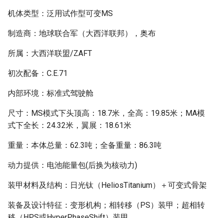
机体类型：泛用试作型可变MS
制造商：地球联合军（大西洋联邦），奥布
所属：大西洋联盟/ZAFT
初次配备：C.E.71
内部环境：标准式驾驶舱
尺寸：MS模式下头顶高：18.7米，全高：19.85米；MA模
式下全长：24.32米，翼展：18.61米
重量：本体总量：62.3吨；全备重量：86.3吨
动力提供：电池能量包(后换为核动力)
装甲材料及结构：日光钛（HeliosTitanium）＋可变式骨架
装备及设计特征：变形机构；相转移（PS）装甲；超相转
移（HPS或HyperPhaseShift）装甲