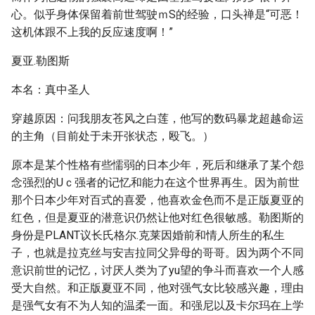
心。似乎身体保留着前世驾驶ｍS的经验，口头禅是“可恶！
这机体跟不上我的反应速度啊！”
夏亚.勒图斯
本名：真中圣人
穿越原因：问我朋友苍风之白莲，他写的数码暴龙超越命运
的主角（目前处于未开张状态，殴飞。）
原本是某个性格有些懦弱的日本少年，死后和继承了某个怨
念强烈的Uｃ强者的记忆和能力在这个世界再生。因为前世
那个日本少年对百式的喜爱，他喜欢金色而不是正版夏亚的
红色，但是夏亚的潜意识仍然让他对红色很敏感。勒图斯的
身份是PLANT议长氏格尔.克莱因婚前和情人所生的私生
子，也就是拉克丝与安吉拉同父异母的哥哥。因为两个不同
意识前世的记忆，讨厌人类为了yu望的争斗而喜欢一个人感
受大自然。和正版夏亚不同，他对强气女比较感兴趣，理由
是强气女有不为人知的温柔一面。和强尼以及卡尔玛在上学