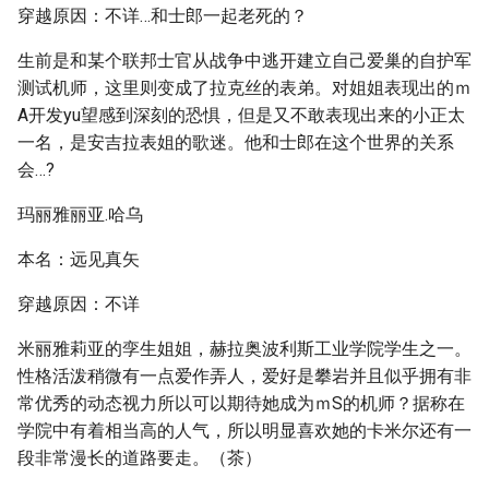
穿越原因：不详…和士郎一起老死的？
生前是和某个联邦士官从战争中逃开建立自己爱巢的自护军
测试机师，这里则变成了拉克丝的表弟。对姐姐表现出的ｍ
A开发yu望感到深刻的恐惧，但是又不敢表现出来的小正太
一名，是安吉拉表姐的歌迷。他和士郎在这个世界的关系
会…?
玛丽雅丽亚.哈乌
本名：远见真矢
穿越原因：不详
米丽雅莉亚的孪生姐姐，赫拉奥波利斯工业学院学生之一。
性格活泼稍微有一点爱作弄人，爱好是攀岩并且似乎拥有非
常优秀的动态视力所以可以期待她成为ｍS的机师？据称在
学院中有着相当高的人气，所以明显喜欢她的卡米尔还有一
段非常漫长的道路要走。（茶）