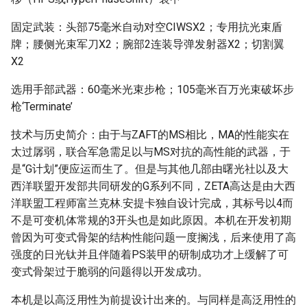
固定武装：头部75毫米自动对空CIWSX2；专用抗光束盾
牌；腰侧光束军刀X2；腕部2连装导弹发射器X2；切割翼
X2
选用手部武器：60毫米光束步枪；105毫米百万光束破坏步
枪‘Terminate’
技术与历史简介：由于与ZAFT的MS相比，MA的性能实在
太过孱弱，联合军急需足以与MS对抗的高性能的武器，于
是“G计划”便应运而生了。但是与其他几部由曙光社以及大
西洋联盟开发部共同研发的G系列不同，ZETA高达是由大西
洋联盟工程师富兰克林.安提卡独自设计完成，其标号以4而
不是可变机体常规的3开头也是如此原因。本机在开发初期
曾因为可变式骨架的结构性能问题一度搁浅，后来使用了高
强度的日光钛并且伴随着PS装甲的研制成功才上缓解了可
变式骨架过于脆弱的问题得以开发成功。
本机是以高泛用性为前提设计出来的。与同样是高泛用性的