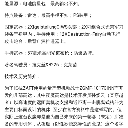
能量源：电池能量包，最高输出不知。
特点装备：雷达，最高半径不知；PS装甲；
固定武器：2XIgelstellungCIWS头部；2X可组合式光束军刀
装备于裙甲内，手持使用；12XDestruction-Fairy自动飞行
攻击炮台，后背广翼推进器上。
手持武器：57毫米高能光束布枪；防爆盾牌。
著名驾驶员：拉克丝&8226；克莱茵
技术及历史简介：
为了抵抗ZAFT使用的量产型机动战士ZGMF-1017GINN而开
发的几部高达，其中夜魔高达是技术开发员孙炽云（某穿越
者）以高速度的远距离机动支援和近距离一击脱离式格斗为
主要目标而设计的机体…至少在官方资料中是这样写的。但
实际上这台夜魔却是他为自己未来的第一老婆（未定）所准
备的专用机体，从夜魔（以性欲诱惑异性的魔鬼）这个名字