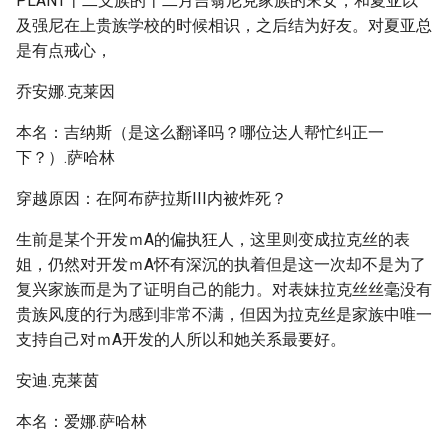
PLANT十二支族的十二月吉翁尼克家族的末女，和夏亚以
及强尼在上贵族学校的时候相识，之后结为好友。对夏亚总
是有点戒心，
乔安娜.克莱因
本名：吉纳斯（是这么翻译吗？哪位达人帮忙纠正一
下？）.萨哈林
穿越原因：在阿布萨拉斯III内被炸死？
生前是某个开发ｍA的偏执狂人，这里则变成拉克丝的表
姐，仍然对开发ｍA怀有深沉的执着但是这一次却不是为了
复兴家族而是为了证明自己的能力。对表妹拉克丝丝毫没有
贵族风度的行为感到非常不满，但因为拉克丝是家族中唯一
支持自己对ｍA开发的人所以和她关系最要好。
安迪.克莱茵
本名：爱娜.萨哈林