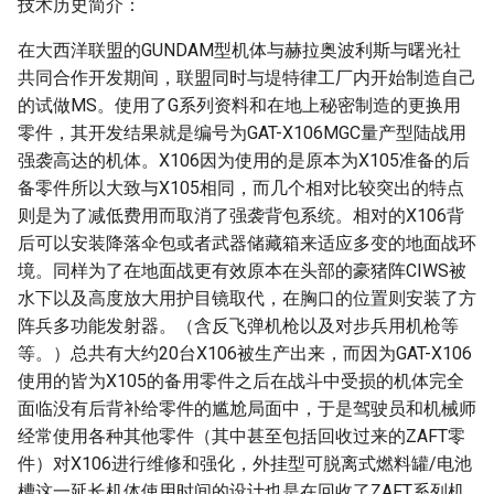
技术历史简介：
在大西洋联盟的GUNDAM型机体与赫拉奥波利斯与曙光社
共同合作开发期间，联盟同时与堤特律工厂内开始制造自己
的试做MS。使用了G系列资料和在地上秘密制造的更换用
零件，其开发结果就是编号为GAT-X106MGC量产型陆战用
强袭高达的机体。X106因为使用的是原本为X105准备的后
备零件所以大致与X105相同，而几个相对比较突出的特点
则是为了减低费用而取消了强袭背包系统。相对的X106背
后可以安装降落伞包或者武器储藏箱来适应多变的地面战环
境。同样为了在地面战更有效原本在头部的豪猪阵CIWS被
水下以及高度放大用护目镜取代，在胸口的位置则安装了方
阵兵多功能发射器。（含反飞弹机枪以及对步兵用机枪等
等。）总共有大约20台X106被生产出来，而因为GAT-X106
使用的皆为X105的备用零件之后在战斗中受损的机体完全
面临没有后背补给零件的尴尬局面中，于是驾驶员和机械师
经常使用各种其他零件（其中甚至包括回收过来的ZAFT零
件）对X106进行维修和强化，外挂型可脱离式燃料罐/电池
槽这一延长机体使用时间的设计也是在回收了ZAFT系列机