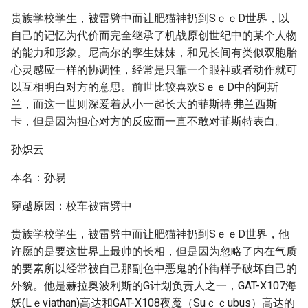
贵族学校学生，被雷劈中而让肥猫神扔到SｅｅD世界，以
自己的记忆为代价而完全继承了机战原创世纪中的某个人物
的能力和形象。尼高尔的孪生妹妹，和兄长间有类似双胞胎
心灵感应一样的协调性，经常是只靠一个眼神或者动作就可
以互相明白对方的意思。前世比较喜欢SｅｅD中的阿斯
兰，而这一世则深爱着从小一起长大的菲斯特.弗兰西斯
卡，但是因为担心对方的反应而一直不敢对菲斯特表白。
孙炽云
本名：孙易
穿越原因：校车被雷劈中
贵族学校学生，被雷劈中而让肥猫神扔到SｅｅD世界，他
许愿的是要这世界上最帅的长相，但是因为忽略了内在气质
的要素所以经常被自己那副色中恶鬼的仆街样子破坏自己的
外貌。他是赫拉奥波利斯的G计划负责人之一，GAT-X107海
妖(Lｅviathan)高达和GAT-X108夜魔（Suｃｃubus）高达的