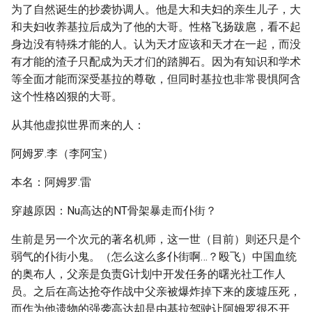
为了自然诞生的抄袭协调人。他是大和夫妇的亲生儿子，大
和夫妇收养基拉后成为了他的大哥。性格飞扬跋扈，看不起
身边没有特殊才能的人。认为天才应该和天才在一起，而没
有才能的渣子只配成为天才们的踏脚石。因为有知识和学术
等全面才能而深受基拉的尊敬，但同时基拉也非常畏惧阿含
这个性格凶狠的大哥。
从其他虚拟世界而来的人：
阿姆罗.李（李阿宝）
本名：阿姆罗.雷
穿越原因：Nu高达的NT骨架暴走而仆街？
生前是另一个次元的著名机师，这一世（目前）则还只是个
弱气的仆街小鬼。（怎么这么多仆街啊…？殴飞）中国血统
的奥布人，父亲是负责G计划中开发任务的曙光社工作人
员。之后在高达抢夺作战中父亲被爆炸掉下来的废墟压死，
而作为他遗物的强袭高达却是由基拉驾驶让阿姆罗很不开