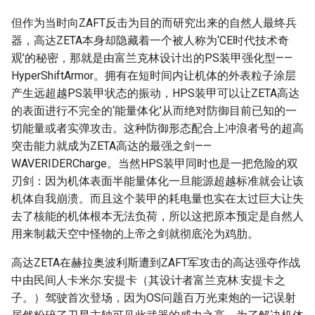
但作为当时向ZAFT反击为目的而研究出来的自然人最终兵
器，高达ZETA本身却隐藏着一个被人称为‘CE时代技术奇
观’的秘密，那就是由富兰克林设计出的PS装甲强化型——
HyperShiftArmor。拥有在短时间内让机体的外表粒子涂层
产生远超越PS装甲状态的振动，HPS装甲可以让ZETA高达
的表面进行不完全的‘能量体化’从而绝对防御目前已知的一
切能量或者实弹攻击。这种防御形态配合上冲浪者号的超高
突击能力就成为ZETA高达的最强之剑——
WAVERIDERCharge。当然HPS装甲同时也是一把危险的双
刃剑：因为机体表面半能量体化一旦能源超越标准就会让该
机体自我崩溃。而且这个装甲的耗电量也实在太过巨大让失
去了核能的机体根本无法负荷，所以这把原本预定是自然人
用来制裁天空中怪物的上帝之剑就彻底沦为鸡肋。
高达ZETA在赫拉奥波利斯遭到ZAFT军攻击的高达强夺作战
中由民间人卡米尔.安提卡（其设计者富兰克林.安提卡之
子。）驾驶首次登场，因为OS问题百万光束炮的一记误射