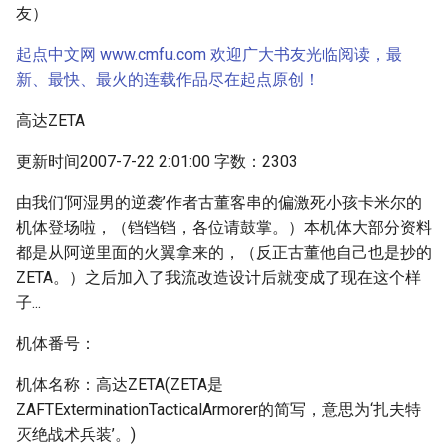
友）
起点中文网 www.cmfu.com 欢迎广大书友光临阅读，最
新、最快、最火的连载作品尽在起点原创！
高达ZETA
更新时间2007-7-22 2:01:00 字数：2303
由我们‘阿湿男的逆袭’作者古董客串的偏激死小孩卡米尔的
机体登场啦，（铛铛铛，各位请鼓掌。）本机体大部分资料
都是从阿逆里面的火翼拿来的，（反正古董他自己也是抄的
ZETA。）之后加入了我流改造设计后就变成了现在这个样
子...
机体番号：
机体名称：高达ZETA(ZETA是
ZAFTExterminationTacticalArmorer的简写，意思为‘扎夫特
灭绝战术兵装’。)