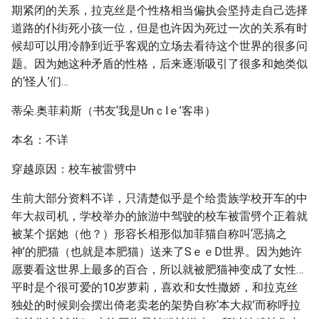
期紧闭的关系，拉克丝是个性格相当偏执会坚持走自己选择
道路的仆街死小孩一位，但是也许因为死过一次的关系有时
候却可以用冷静到近乎客观的立场去看待这个世界的很多问
题。因为她这种矛盾的性格，后来逐渐吸引了很多和她类似
的‘怪人’们…
蒂朵.奥菲莉斯（书友‘我是Unｃlｅ’客串）
本名：不详
穿越原因：校车被雷劈中
生前大部分资料不详，只清楚似乎是个给贵族学校开车的中
年大叔司机，学校举办的旅游中驾驶的校车被雷劈个正着就
被某个据她（他？）形容长相形似加菲猫自称叫‘恶搞之
神’的肥猫（也就是本肥猫）送来了SｅｅD世界。因为她许
愿要看这世界上最多的百合，所以就被肥猫神变成了女性…
平时是个很可爱的10岁萝莉，喜欢和女性撒娇，和拉克丝
独处的时候则会摆出倚老卖老的架势自称‘本大叔’而称呼拉