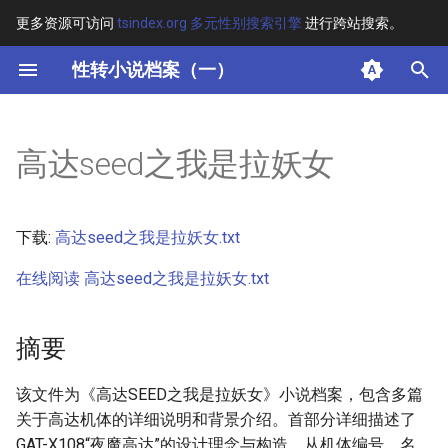
更多资源可访问
tsindex.org 多元性别搜索引擎
进行跨站搜索。
键
性转小说档案（一）
入
摘要
以
高达seed之我是拉妖女
开
其他信息
始
正文
下载:
高达seed之我是拉妖女.txt
搜
在线阅读 高达seed之我是拉妖女.txt
索
摘要
该文件为《高达SEED之我是拉妖女》小说档案，包含多篇
关于高达机体的详细说明和背景介绍。首部分详细描述了
GAT-X108“夜魔高达”的设计理念与构造，从机体编号、名