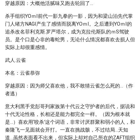
穿越原因：大概他活腻味又跑去轮回了…
杀手组织YOｍI前代一影九拳的一影，因为和梁山泊先代掌
门人绪方NAGI产生了感情而脱离YOｍI。之后遭到YOｍI的
追杀改名菲利克斯.罗严塔尔，成为克拉伦斯队的ｍS驾驶
员。是个口是心非的毒蛇男，无论什么情况都喜欢去损人但
实际上却很重感情。
武人.云雀
本名：云雀恭弥
穿越原因：因为师父喜欢他，我不敢猜云雀怎么死的…（作
者逃）
意大利黑手党彭哥列家族第十代云之守护者的后代，据说和
十代无论性格，长相还是能力都完全一样。（因为根本就
是…）喜欢用‘咬杀’这个词语，非常讨厌群聚和弱小的人，和
秦隆飞一见面就会开打。一直在挑战骸，不过结局…天知
道…虽然表面看不出来，但实际上却对自己所在的ZAFT组织