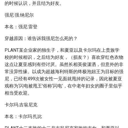
的时候认识，并且结为好友。
强尼.强.纳尼尔
本名：强尼.雷登
穿越原因：谁告诉我强尼怎么死的？
PLANT某企业家的独生子，和夏亚以及卡尔玛在上贵族学
校的时候相识，之后结为好友，（损友？）喜欢穿红色衣物
这点让夏亚感到有些讨厌。虽然长相英俊潇洒，但意外的非
常没异性缘。以成为超越海利特斯的终极泡妞王为目标的强
尼，已经有499次被女性一见面就甩掉的记录，因此被夏亚
戏称为‘闪电被甩王’俗称‘闪电’，在中老年妇女的圈子里似乎
相当受欢迎。
卡尔玛.吉翁尼克
本名：卡尔玛.扎比