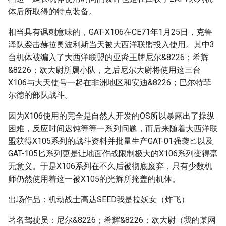
体后所取得的特点装备。
相当具有讽刺意味的，GAT-X106在CE71年1月25日，克鲁
泽队袭击赫拉奥波利斯当天被大西洋联盟投入使用。其中3
台机体被编入了大西洋联盟的亚裔王牌尼尔&8226；希辉
&8226；欧大尉所属小队，之后尼尔大尉将使用这三台
X106与大天使号一起在非洲地区和安迪&8226；巴尔特菲
尔德的部队战斗。
因为X106使用的完全是自然人开发的OS所以暴露出了操纵
困难，反应时间迟钝等等一系列问题，而后来随着大西洋联
盟获得X105系列的战斗资料并批量生产GAT-01强袭匕以及
GAT-105匕系列更是让地面作战限制极大的X106系列变得毫
无意义。于是X106系列在不久后被彻底废弃，只有少数机
师仍然使用着这一被X105的光辉所掩盖的机体。
出场作品：机动战士高达SEED我是拉妖女（炸飞）
著名驾驶员：尼尔&8226；希辉&8226；欧大尉（我的某网