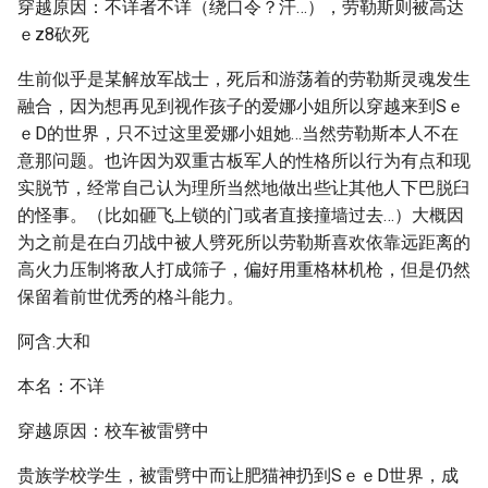
穿越原因：不详者不详（绕口令？汗…），劳勒斯则被高达
ｅz8砍死
生前似乎是某解放军战士，死后和游荡着的劳勒斯灵魂发生
融合，因为想再见到视作孩子的爱娜小姐所以穿越来到Sｅ
ｅD的世界，只不过这里爱娜小姐她…当然劳勒斯本人不在
意那问题。也许因为双重古板军人的性格所以行为有点和现
实脱节，经常自己认为理所当然地做出些让其他人下巴脱臼
的怪事。（比如砸飞上锁的门或者直接撞墙过去…）大概因
为之前是在白刃战中被人劈死所以劳勒斯喜欢依靠远距离的
高火力压制将敌人打成筛子，偏好用重格林机枪，但是仍然
保留着前世优秀的格斗能力。
阿含.大和
本名：不详
穿越原因：校车被雷劈中
贵族学校学生，被雷劈中而让肥猫神扔到SｅｅD世界，成