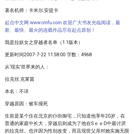
著名机师：卡米尔.安提卡
起点中文网 www.cmfu.com 欢迎广大书友光临阅读，最
新、最快、最火的连载作品尽在起点原创！
我是拉妖女之穿越者名单（1.1版本）
更新时间2007-7-22 11:58:00 字数：4968
从‘现实’世界来的人：
拉克丝.克莱茵
本名：不详
穿越原因：被车撞死
生前是某个住在北京的仆街御宅，只知道他享年20岁，在
普通的家庭中长大，穿越后则成为了他在SｅｅD中最讨厌
的拉克丝。也许因为性别改变，而且现世父亲对她实施无限