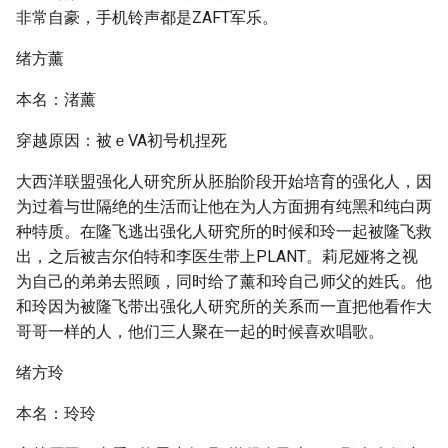
非常自豪，手机铃声都是ZAFT军乐。
绪方薰
本名：渚薰
穿越原因：被ｅVA初号机捏死
大西洋联盟强化人研究所从胚胎阶段开始培育的强化人，因
为过着与世隔绝的生活而让他在为人方面拥有纯黑和纯白两
种特质。在隆飞逃出强化人研究所的时候和玲一起被隆飞救
出，之后被吉尔伯特和李医生带上PLANT。莉尼娅将之视
为自己的弟弟去照顾，同时给了薰和玲自己师父的姓氏。他
和玲因为被隆飞带出强化人研究所的关系而一直把他看作大
哥哥一样的人，他们三人聚在一起的时候喜欢唱歌。
绪方玲
本名：玲玲