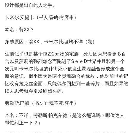
设计都是出自此人之手。
卡米尔.安提卡（书友‘昏咚咚’客串）
本名：翁XX？
穿越原因：翁XX，卡米尔.比坦均不详（殴）
生前似乎也是某个控2次元物的宅族，死后因为想看更多百
合以及萝莉的强烈怨念而跑进了SｅｅD世界并且和另一个
次元叫卡米尔.比坦的仆街死小孩发生灵魂融合形成这个全
新的意识。似乎因为是两个灵魂融合的缘故，他对前世的记
忆没有拉克丝全面，只能偶尔回想到一些碎片，而且如果继
续去思考就会引发剧烈头痛。
劳勒斯.巴顿（书友‘亡魂不死’客串）
本名：不详，劳勒斯.帕克尔德（是这么翻译吗？哪位达人
帮忙纠正一下？）