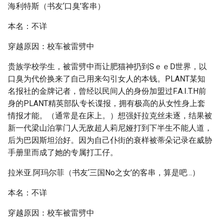
海利特斯（书友‘口臭’客串）
本名：不详
穿越原因：校车被雷劈中
贵族学校学生，被雷劈中而让肥猫神扔到SｅｅD世界，以
口臭为代价换来了自己用来勾引女人的本钱。PLANT某知
名报社的金牌记者，曾经以民间人的身份加盟过F.A.I.T.H前
身的PLANT精英部队专长谍报，拥有极高的从女性身上套
情报才能。（通常是在床上。）想强奸拉克丝未逐，结果被
新一代梁山泊掌门人无敌超人莉尼娅打到下半生不能人道，
后为巴因斯坦治好。因为自己仆街的衰样被蒂朵记录在威胁
手册里而成了她的专属打工仔。
拉米亚.阿玛尔菲（书友‘三国No之女’的客串，算是吧…）
本名：不详
穿越原因：校车被雷劈中