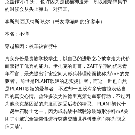
克丝作‘小丫头’。也许因为是被猫神送来，所以她精神集中
的时候会从头上弹出一对猫耳。
李斯列.西贝纳斯.玖尔（书友‘学猫叫的狼’客串）
本名：不详
穿越原因：校车被雷劈中
真实身份是贵族学校学生，以自己的进取之心被拿走为代价
而获得了优秀的能力。伊扎克的哥哥，ZAFT早期的优秀青
年军官，最先提出宇宙空间人形兵器理论而被称为‘ｍS的先
驱者’。前世是PLANT歌姬的忠实拥护者，而这一世也自然
是PLANT歌姬的爱慕者，不过却一直没有多安吉拉表达自
己的真实心情。曾经多次为帕德里克策划军事行动，不过因
为他亲克莱因派的态度而深受后者的猜忌。PLANT初代十
二诞生石骑士之一，因为成名战中驾驶涂装隐形涂料ｍA关
闭了引擎完全靠惯性进行突袭登陆世界树要塞而称为‘隐之
信天翁’。