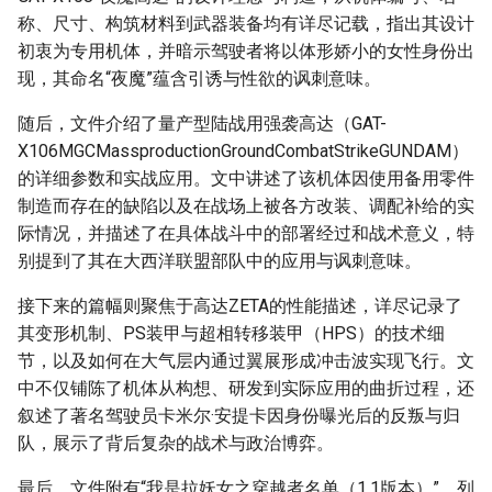
称、尺寸、构筑材料到武器装备均有详尽记载，指出其设计
初衷为专用机体，并暗示驾驶者将以体形娇小的女性身份出
现，其命名“夜魔”蕴含引诱与性欲的讽刺意味。
随后，文件介绍了量产型陆战用强袭高达（GAT-
X106MGCMassproductionGroundCombatStrikeGUNDAM）
的详细参数和实战应用。文中讲述了该机体因使用备用零件
制造而存在的缺陷以及在战场上被各方改装、调配补给的实
际情况，并描述了在具体战斗中的部署经过和战术意义，特
别提到了其在大西洋联盟部队中的应用与讽刺意味。
接下来的篇幅则聚焦于高达ZETA的性能描述，详尽记录了
其变形机制、PS装甲与超相转移装甲（HPS）的技术细
节，以及如何在大气层内通过翼展形成冲击波实现飞行。文
中不仅铺陈了机体从构想、研发到实际应用的曲折过程，还
叙述了著名驾驶员卡米尔·安提卡因身份曝光后的反叛与归
队，展示了背后复杂的战术与政治博弈。
最后，文件附有“我是拉妖女之穿越者名单（1.1版本）”，列