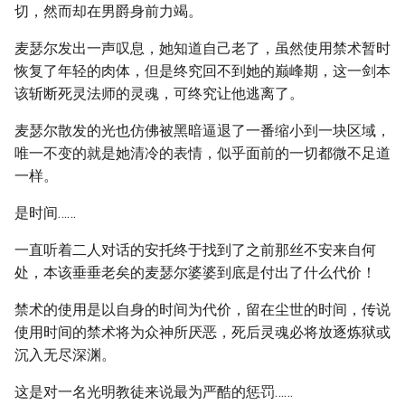
切，然而却在男爵身前力竭。
麦瑟尔发出一声叹息，她知道自己老了，虽然使用禁术暂时
恢复了年轻的肉体，但是终究回不到她的巅峰期，这一剑本
该斩断死灵法师的灵魂，可终究让他逃离了。
麦瑟尔散发的光也仿佛被黑暗逼退了一番缩小到一块区域，
唯一不变的就是她清冷的表情，似乎面前的一切都微不足道
一样。
是时间……
一直听着二人对话的安托终于找到了之前那丝不安来自何
处，本该垂垂老矣的麦瑟尔婆婆到底是付出了什么代价！
禁术的使用是以自身的时间为代价，留在尘世的时间，传说
使用时间的禁术将为众神所厌恶，死后灵魂必将放逐炼狱或
沉入无尽深渊。
这是对一名光明教徒来说最为严酷的惩罚……