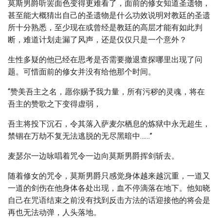
莫斯男爵听罢面色变得更难看了，面前的修女知道圣遗物，
甚至能大概猜出自己的圣遗物是什么功效说明对教廷的圣遗
所十分熟悉，至少现在或曾经是教廷的高层才能有如此判
断，难道计划走漏了风声，还是仅仅只是一个意外？
生性多疑的他已经在思考是否需要撤退查探哪里出现了问
题。可惜面前的修女并没有给他那个时间。
“赞美吾主之名，愿你赐予我力量，所有污秽的灵魂，将在
吾主的赞歌之下变得虚弱，
吾主将投下沉石，令其落入萨麦尔栖息的炼狱中永无超生，
禁锢在万劫不复无法逃脱的无尽黑暗中……”
麦瑟尔一边咏唱着咒令一边向莫斯男爵挥剑斩去。
随着修女的咒令，莫斯男爵只感觉身体越来越沉重，一道又
一道的剑伤在他身体各处出现，血不停滴落在地下。他知晓
自己在咒语结束之前没有找到反击方法的话迎接他的将会是
再也无法动弹，人头落地。