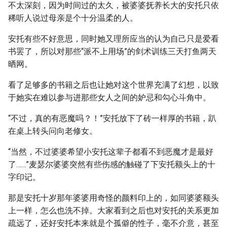
不太深刻，因为时间过的太久，被婆婆抚养长大的安托只依
稀听人说过母亲是个十分温柔的人。
安托有些不好意思，同时她又理所应当的认为自己只是爱看
书罢了，所以对那些“派不上用场”的剑术训练三天打鱼两天
晒网。
看了足够多的书籍之后也让她对这个世界充满了幻想，以致
于她实在难以参与进那些女人之间的妒忌和勾心斗角中。
“不过，真的有恶魔吗？！”安托放下了砖一样厚的书籍，趴
在桌上转头问向老修女。
“当然，不过婆婆希望小安托这辈子都看不到恶魔才是最好
了……”麦瑟尔婆婆突然有些伤感的触碰了下安托额头上的十
字印记。
那是安托十岁那年婆婆用奇怪的颜料印上的，如同婆婆额头
上一样，怎么也洗不掉。大家看到之后也对安托的关系更加
疏远了，还好安托本来就是个孤僻的性子，毫不介意，甚至