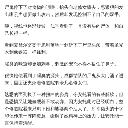
尸鬼停下了对食物的咀嚼，抬头向老修女望去，恶狠狠的发
出嘶吼声想要做出攻击，然后却发现控制不了自己的双手。
咦，视线也逐渐旋转，似乎看到了一具没有头的尸体，和自
己长得一样。
看到麦瑟尔婆婆干脆利落地一剑斩下了尸鬼头颅，带着圣光
木剑像铁器一样锋利。
腥臭的味道却更加刺鼻，刺激的安托不得不捂住了鼻子。
很快她便看到了腥臭的源头，成群结队的尸鬼从大门涌了进
来，里面还夹杂着修道院剩余几名修女们。
熟悉的面孔换了一种扭曲的姿势，令安托看的有些腿软，但
是恐惧又让她僵硬着不敢动弹。因为安托此时已经明白，整
个修道院看来只剩下她和婆婆两个活人了。所幸额头的十字
印记传来一阵阵暖意，缓解了她精神上的压力，让安托能一
直保持着清醒。