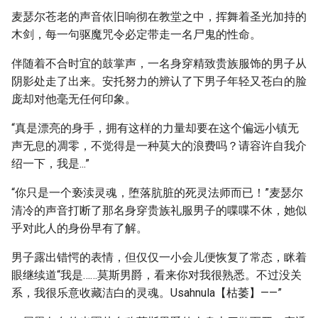
麦瑟尔苍老的声音依旧响彻在教堂之中，挥舞着圣光加持的
木剑，每一句驱魔咒令必定带走一名尸鬼的性命。
伴随着不合时宜的鼓掌声，一名身穿精致贵族服饰的男子从
阴影处走了出来。安托努力的辨认了下男子年轻又苍白的脸
庞却对他毫无任何印象。
“真是漂亮的身手，拥有这样的力量却要在这个偏远小镇无
声无息的凋零，不觉得是一种莫大的浪费吗？请容许自我介
绍一下，我是...”
“你只是一个亵渎灵魂，堕落肮脏的死灵法师而已！”麦瑟尔
清冷的声音打断了那名身穿贵族礼服男子的喋喋不休，她似
乎对此人的身份早有了解。
男子露出错愕的表情，但仅仅一小会儿便恢复了常态，眯着
眼继续道“我是……莫斯男爵，看来你对我很熟悉。不过没关
系，我很乐意收藏洁白的灵魂。Usahnula【枯萎】——”