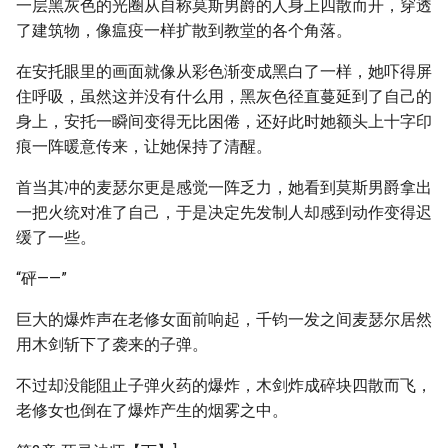
一层黑灰色的光圈从自称莫斯男爵的人身上四散而开，穿透
了建筑物，像瘟疫一样扩散到教堂的各个角落。
在安托眼里的画面就像从彩色渐变成黑白了一样，她吓得屏
住呼吸，虽然这并没有什么用，黑灰色径直蔓延到了自己的
身上，安托一瞬间变得无比困倦，还好此时她额头上十字印
痕一阵暖意传来，让她保持了清醒。
首当其冲的麦瑟尔更是感觉一阵乏力，她看到莫斯男爵拿出
一把火统对准了自己，于是决定先发制人却感到动作变得迟
缓了一些。
“砰——”
巨大的爆炸声在老修女面前响起，千钧一发之间麦瑟尔居然
用木剑斩下了袭来的子弹。
不过却没能阻止子弹火药的爆炸，木剑炸成碎块四散而飞，
老修女也倒在了爆炸产生的烟雾之中。