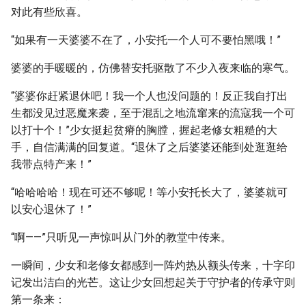
对此有些欣喜。
“如果有一天婆婆不在了，小安托一个人可不要怕黑哦！”
婆婆的手暖暖的，仿佛替安托驱散了不少入夜来临的寒气。
“婆婆你赶紧退休吧！我一个人也没问题的！反正我自打出
生都没见过恶魔来袭，至于混乱之地流窜来的流寇我一个可
以打十个！”少女挺起贫瘠的胸膛，握起老修女粗糙的大
手，自信满满的回复道。“退休了之后婆婆还能到处逛逛给
我带点特产来！”
“哈哈哈哈！现在可还不够呢！等小安托长大了，婆婆就可
以安心退休了！”
“啊——”只听见一声惊叫从门外的教堂中传来。
一瞬间，少女和老修女都感到一阵灼热从额头传来，十字印
记发出洁白的光芒。这让少女回想起关于守护者的传承守则
第一条来：