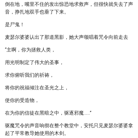
倒在地，嘴里不住的发出惊恐地求救声，但很快就失去了声
音，挣扎地双手也垂了下来。
是尸鬼！
麦瑟尔婆婆认出了那道黑影，她大声颂唱着咒令向前走去
“主啊，你为拯救人类，
用光明制定了伟大的圣事，
求你俯听我们的祈祷，
将你的祝福倾注在圣光之上，
使你的受造物，
在为你的信徒在黑暗之中，驱逐邪魔……”
驱魔咒令的声音响彻在整个教堂中，安托只见麦瑟尔婆婆拿
起了平常教导她使用的木剑。