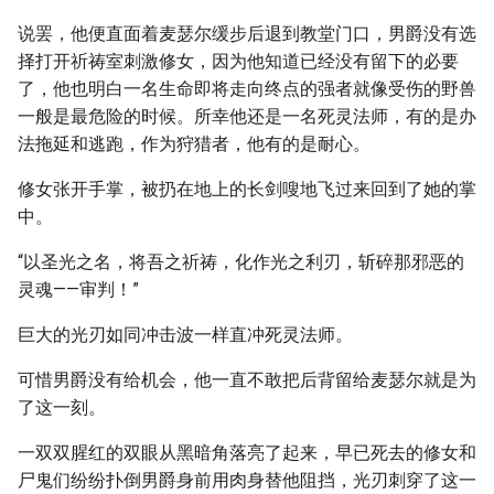
说罢，他便直面着麦瑟尔缓步后退到教堂门口，男爵没有选
择打开祈祷室刺激修女，因为他知道已经没有留下的必要
了，他也明白一名生命即将走向终点的强者就像受伤的野兽
一般是最危险的时候。所幸他还是一名死灵法师，有的是办
法拖延和逃跑，作为狩猎者，他有的是耐心。
修女张开手掌，被扔在地上的长剑嗖地飞过来回到了她的掌
中。
“以圣光之名，将吾之祈祷，化作光之利刃，斩碎那邪恶的
灵魂——审判！”
巨大的光刃如同冲击波一样直冲死灵法师。
可惜男爵没有给机会，他一直不敢把后背留给麦瑟尔就是为
了这一刻。
一双双腥红的双眼从黑暗角落亮了起来，早已死去的修女和
尸鬼们纷纷扑倒男爵身前用肉身替他阻挡，光刃刺穿了这一