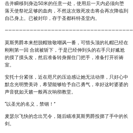
击并瞬移到身边50米的任意一处，使用后一天内必须向堕
落天使祭祀足够的血肉，不然这次致死攻击将会再次降临到
自己身上。已被封印，存于圣都科特圣堂内。
————————————————————————————————————
莫斯男爵本来想脱帽致敬嘲讽一番，可惜头顶的礼帽已经在
刚刚第一回 合就被斩下，于是已经伸到头的右手只好尴尬
的摸了摸头发，然后准备转身握住门把手，准备打开祈祷
室。
安托十分紧张，近在咫尺的压迫感让她无法动弹，只好心中
默念光明赞美诗，希望能够给予自己勇气，幸好这时婆婆的
声音犹如天籁一般再次响彻教堂。
“以圣光的名义，禁锢！”
麦瑟尔飞快的念出咒令，随后瞄准莫斯男爵投掷了手中的长
剑。