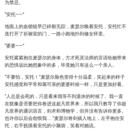
为禁忌。
“安托——”
地面上的血锁链早已碎裂无踪，麦瑟尔唤着安托，安托忙不
迭打开了祈祷室的门，一路小跑地扑到修女怀里。
“婆婆——”
安托紧紧抱住麦瑟尔的身体，方才死灵法师的言语给她带来
的恐惧远比她想象中的多，毕竟她只有这么一个亲人。
“不要怕，安托！”麦瑟尔脸色变得十分温柔，笑起来的样子
安托感觉和平常和蔼可亲的婆婆时候一样，只是更加好看。
“人总是会死的，只是看来我等不到退休的时候了。我一直
在犹豫是否要把你卷进这超凡世界来，所以我只教导了你超
凡世界的通识语言，剑术和博物学，但并没有告诉你更多。
也许你以后会怨恨我……”麦瑟尔将剑插入地上，左手抱住安
托，右手抚摸着安托的小脑袋，笑着对她说。