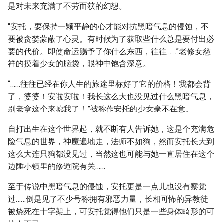
是对未来充满了不劳而获的幻想。
“安托，要保持一颗平静的心才能对抗黑暗气息的侵蚀，不
要被贪婪蒙蔽了心灵。有时候为了获取些什么总是要付出必
要的代价。即使命运赐予了你什么东西，往往……”老修女慈
祥的摸着少女的脑袋，眼神中饱含深意。
“……往往已经在你人生的旅途里标好了它的价格！我都会背
了，婆婆！安啦安啦！我长这么大也没见过什么黑暗气息，
别老拿这个来唬我了！”被称作安托的少女毫不在意。
自打出生在这个世界起，就不断有人告诉她，这是个充满危
险气息的世界，神魔遍地走，法师不如狗，然而安托长大到
这么大连只狗都没见过，当然这也可能与她一直居住在这个
边陲小镇里的修道院有关……
至于传说中黑暗气息的侵蚀，安托更是一点儿也没有察觉
过……倒是见了不少号称拥有邪恶力量，长相可怖的异教徒
被烧死在十字架上，可安托觉得他们只是一些身体畸形的可