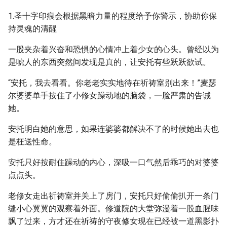
1.圣十字印痕会根据黑暗力量的程度给予你警示，协助你保
持灵魂的清醒
一股夹杂着兴奋和恐惧的心情冲上着少女的心头。曾经以为
是唬人的东西突然间发现是真的，让安托有些跃跃欲试。
“安托，我去看看。你老老实实地待在祈祷室别出来！”麦瑟
尔婆婆单手按住了小修女躁动地的脑袋，一脸严肃的告诫
她。
安托明白她的意思，如果连婆婆都解决不了的时候她出去也
是枉送性命。
安托只好按耐住躁动的内心，深吸一口气然后乖巧的对婆婆
点点头。
老修女走出祈祷室并关上了房门，安托只好偷偷扒开一条门
缝小心翼翼的观察着外面。修道院的大堂弥漫着一股血腥味
飘了过来，方才还在祈祷的守夜修女现在已经被一道黑影扑