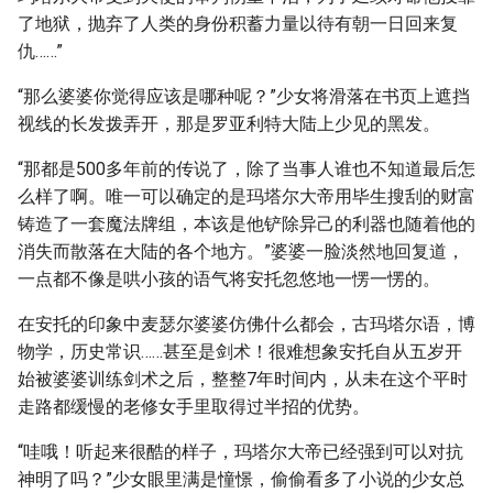
了地狱，抛弃了人类的身份积蓄力量以待有朝一日回来复
仇……”
“那么婆婆你觉得应该是哪种呢？”少女将滑落在书页上遮挡
视线的长发拨弄开，那是罗亚利特大陆上少见的黑发。
“那都是500多年前的传说了，除了当事人谁也不知道最后怎
么样了啊。唯一可以确定的是玛塔尔大帝用毕生搜刮的财富
铸造了一套魔法牌组，本该是他铲除异己的利器也随着他的
消失而散落在大陆的各个地方。”婆婆一脸淡然地回复道，
一点都不像是哄小孩的语气将安托忽悠地一愣一愣的。
在安托的印象中麦瑟尔婆婆仿佛什么都会，古玛塔尔语，博
物学，历史常识……甚至是剑术！很难想象安托自从五岁开
始被婆婆训练剑术之后，整整7年时间内，从未在这个平时
走路都缓慢的老修女手里取得过半招的优势。
“哇哦！听起来很酷的样子，玛塔尔大帝已经强到可以对抗
神明了吗？”少女眼里满是憧憬，偷偷看多了小说的少女总