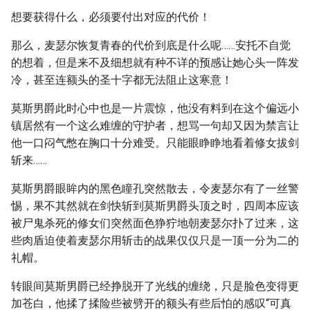
想要获得什么，必须要付出对应的代价！
那么，麦瑟尔恢复青春的代价到底是什么呢……安托不自觉
的想着，但是来不及细想就有种不详的预感让她心头一阵发
冷，甚至连额头的圣十字都无法阻止这寒意！
莫斯男爵此时心中也是一片震惊，他没有料到在这个偏远小
镇居然有一个这么难缠的守护者，想骂一句却又因为禁言让
他一口闷气憋在胸口十分难受。只能眼睁睁地看着修女拔剑
斩来……
莫斯男爵眼眸内的黑色瞳孔突然散去，令麦瑟尔有了一丝警
惕，果不其然就在剑快斩到莫斯男爵头顶之时，四周本应该
被尸鬼杀死的修女们突然面色狰狞地朝麦瑟尔扑了过来，这
些肉盾迫使着麦瑟尔用斩击的战果仅仅只是一顶一分为二的
礼帽。
转眼间莫斯男爵已经挣脱开了光线的缠绕，只是脸色变得更
加苍白，他揉了揉险些被劈开的额头有些后怕的感叹“可真