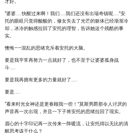
才好。
“婆婆……快醒过来啊！我们……我们还没有出瑞奇镇呢……”安
托的眼眶只觉得酸酸的，修女失去了光芒的躯体已经渐渐冷
却，冰冷的触感拉回了安托的理智，告诉她这个残酷的事
实。
懊悔——混乱的思绪充斥着安托的大脑。
要是我平常再努力一点就好了，也不至于让婆婆孤身战
斗……
要是我再拥有更多的力量就好了……
要是……
“看来时光女神还是更眷顾我一些！”莫斯男爵那令人讨厌的
声音再一次出现，并且一下子将安托的思绪拉回了现实。
眉心的十字印记再一次传来一阵暖流，让安托得以无比的清
醒思考该干什么？