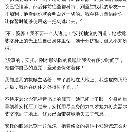
院已经陷落。然后你前往圣都科特，到圣堂找我的挚友——
扎加利，他看到你就会明白这一切的。我会将力量借给你，
让你暂时能够使用这一把剑逃出去。”
“不，婆婆！我不要一个人逃走！”安托抽泣的回道，她感觉
婆婆身上的光正往自己身体里钻，她十分抗拒，但又不知所
措。
“没事的，安托。刚才那法阵的反噬让我没有多少时间了，
相信你自己的直觉，圣光会保佑着你！
我知道我的救赎主活着，末了必站在大地上。我这皮肉灭绝
之后，我必在肉体之外得见圣光……”
不待麦瑟尔念完福音书上的箴言，她已闭上了眼，全身的重
量朝着安托压了过来，安托用尽全身的力气才勉力将麦瑟尔
婆婆拖到了地上。修女已面带笑容地失去了气息……
安托的脑袋此刻一片混沌，抱着修女的身躯不知道该怎么办