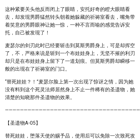
这种紧要关头他反而闭上了眼睛，安托好奇的瞪大眼睛看
去，却发现男爵猛然转头朝着她躲藏的祈祷室看去，嘴角带
着笑意的男爵眼神让她一惊，一种不言而喻的感觉告诉安
托，自己被发现了！
麦瑟尔的剑刃此时已经要斩击到莫斯男爵身上，可是却挥空
了，不，严格来说是斩到一个布娃娃身上，无坚不摧的利刃
却只是在布娃娃身上留下了一道划痕。但莫斯男爵却瞬移一
般的出现在了祈祷室的门口。
“替死娃娃？！”麦瑟尔脸上第一次出现了惊讶之情，因为她
没有料到这个死灵法师居然身上不止一件稀有的圣遗物，她
清楚的知晓那件圣遗物的效果。
————————————————————————————————————
【圣遗物A-05】
替死娃娃，堕落天使的赐予品，使用后可以免除一次致死攻