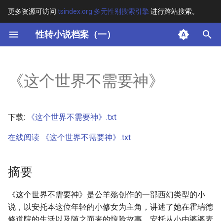
更多资源可访问
tsindex.org 多元性别搜索引擎
进行跨站搜索。
键
性转小说档案（一）
入
摘要
以
《这个世界不需要神》
开
其他信息 [Processed Page
Metadata]
始
下载:
《这个世界不需要神》.txt
搜
正文
在线阅读 《这个世界不需要神》.txt
索
摘要
《这个世界不需要神》是公羊殇创作的一部西幻类型的小
说，以安托本这位年轻的小修女为主角，讲述了她在霍瑞德
修道院的生活以及随之而来的惊险故事。安托从小由婆婆麦