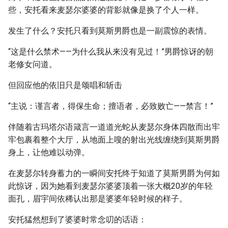
些，安托看来麦瑟尔婆婆的背影就像是换了个人一样。
发生了什么？安托只看到莫斯男爵也是一副震惊的表情。
“这是什么禁术——为什么我从来没有见过！”男爵惊讶的朝
老修女问道。
但回应他的依旧只是颂唱和斩击
“主说：谨言者，得保生命；擅语者，必致败亡——禁言！”
伴随着古玛塔尔语箴言一道道光蛇从麦瑟尔身体四散而出牢
牢包裹着整个大厅，从地面上嗖的射出光线缠绕到莫斯男爵
身上，让他难以动弹。
在麦瑟尔转身蓄力的一瞬间安托终于知道了莫斯男爵为何如
此惊讶，因为她看到麦瑟尔婆婆顶着一张大概20岁的年轻
面孔，眉宇间依稀认出那是婆婆年轻时候的样子。
安托猛然想到了婆婆时常念叨的话语：