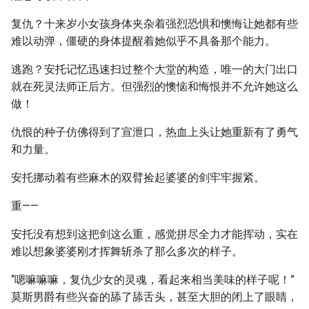
复仇？十来岁小女孩身体夹杂着强烈恐惧和懊悔让她都有些
难以动弹，僵硬的身体提醒着她似乎不具备那个能力。
逃跑？安托记忆迅速扫过整个大堂的构造，唯一的大门出口
就在死灵法师正后方。但强烈的懊恼和悔恨并不允许她这么
做！
仇恨的种子仿佛得到了宣泄口，热血上头让她重新有了勇气
和力量。
安托挪动着有些麻木的双臂捡起婆婆的剑牢牢握紧。
重——
安托没有想到这把剑这么重，感觉拼尽全力才能挥动，实在
难以想象婆婆刚才挥舞斩杀了那么多次的样子。
“嗯嘛嘛嘛，复仇少女的灵魂，看起来相当美味的样子呢！”
莫斯男爵有些兴奋的舔了舔舌头，甚至大胆的闭上了眼睛，