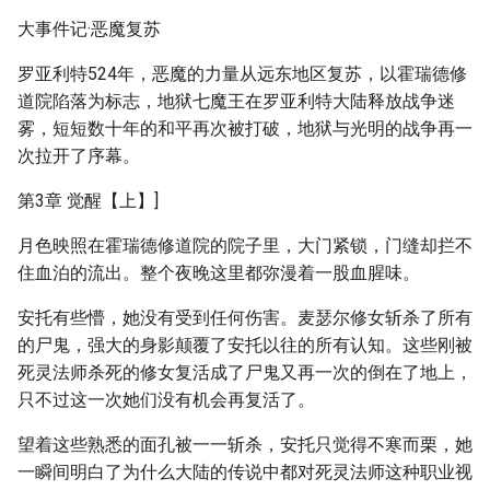
大事件记·恶魔复苏
罗亚利特524年，恶魔的力量从远东地区复苏，以霍瑞德修
道院陷落为标志，地狱七魔王在罗亚利特大陆释放战争迷
雾，短短数十年的和平再次被打破，地狱与光明的战争再一
次拉开了序幕。
第3章 觉醒【上】]
月色映照在霍瑞德修道院的院子里，大门紧锁，门缝却拦不
住血泊的流出。整个夜晚这里都弥漫着一股血腥味。
安托有些懵，她没有受到任何伤害。麦瑟尔修女斩杀了所有
的尸鬼，强大的身影颠覆了安托以往的所有认知。这些刚被
死灵法师杀死的修女复活成了尸鬼又再一次的倒在了地上，
只不过这一次她们没有机会再复活了。
望着这些熟悉的面孔被一一斩杀，安托只觉得不寒而栗，她
一瞬间明白了为什么大陆的传说中都对死灵法师这种职业视