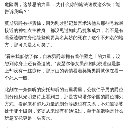
危险啊，这禁忌的力量……为什么你的施法速度这么快！能
告诉我吗？”
莫斯男爵有些震惊，因为刚才那记禁言术法他从那些号称最
接近的神红衣主教身上都没见过如此迅捷和威力，若不是有
着圣遗物在身他险些就要莫名其妙的死在了这个不知名的地
方，那可真是太可笑了。
“看来我低估了你，自称男爵却拥有着伯爵之上的力量，没
想到你身上还有圣遗物。”麦瑟尔修女虽然如此说道但是脸
上却没有一丝惊讶，那冰山的表情看着莫斯男爵就像在看一
个死人一般。
此刻在一旁偷听的安托却听的云里雾里，公侯伯子男的爵位
划分她从光明史诗上看到过，那是古玛塔尔帝国的爵位排列
方式。看起来和超凡力量的划分等级也有关系，不知道婆婆
处于哪个级别，婆婆从来没有和她说过，至于圣遗物是什么
玩意安托更是一头雾水。