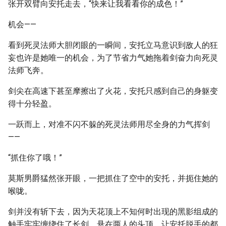
张开双臂向安托走去，“快来让我看看你的成色！”
机会——
看到死灵法师大胆闭眼的一瞬间，安托立马意识到敌人的狂
妄也许是她唯一的机会，为了节省力气她拖着剑奋力向死灵
法师飞奔。
剑尖在高速下甚至摩擦出了火花，安托只感到自己的身躯变
得十分轻盈。
一跃而上，对准不闪不躲的死灵法师用尽全身的力气挥剑
——
“抓住你了哦！”
莫斯男爵猛然张开眼，一把抓住了空中的安托，并扼住她的
喉咙。
剑并没有斩下去，因为天花顶上不知何时出现的黑影组成的
触手牢牢缠绕住了长剑，悬在两人的头顶，让安托脱手的都