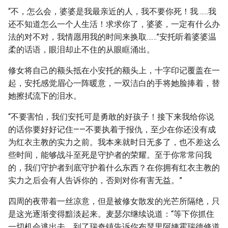
“不，怎么会，婆婆是我最亲近的人，我不要你死！我……我
还不知道怎么一个人生活！求求你了，婆婆，一定有什么办
法的对不对，我情愿用我的时间来换取……”安托听着婆婆温
柔的话语，眼泪却止不住的从眼眶涌出。
修女将自己的额头抵在小安托的额头上，十字印记覆盖在一
起，安托感觉眉心一阵暖意，一双洁白的手将她脸捧着，替
她擦拭流下的泪水。
“不要害怕，我们安托可是勇敢的好孩子！接下来我给你说
的话你要好好记住——不要执着于报仇，至少在你还没有成
为红衣主教的实力之前。我本来就时日无多了，也不差这么
些时间，能够战斗至死是守护者的荣耀。至于你常常问我
的，我们守护者到底守护着什么东西？在你拥有红衣主教的
实力之后会有人告诉你的，否则对你有害无益。”
四周的夜带着一丝凉意，但是被修女散发的光芒所隔绝，只
是这光逐渐变得黯淡起来。麦瑟尔继续说道：“等下你抓住
一切机会逃出去，到了瑞奇镇告诉你布瑟里阿姨霍瑞德修道