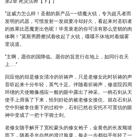
第2章 死灵法师【下】]
“这威力怎么样！圣都的新产品——猎魔火铳，专为超凡者而
发明的武器，可惜发射一发就要冷却好久，看起来对圣职者
的效果比恶魔更出色呢！毕竟衰老的你可没有那么坚韧的肉
体啊！”莫斯男爵擦拭着收起了火铳，喋喋不休地对着烟雾
里说道。
“主啊，愿你的国降临。愿你的旨意行在地上，如同行在天
上……”
回应他的却是修女清冷的祈祷声，只是老修女此时祈祷的声
音听起来十分年轻，英气十足。伴随着祈祷声，修道院四周
环绕的天使雕像感应一般的眼中露出了神采。一柄石剑从天
使手上滑落了下来，恰到好处的被老修女接住。就在石剑从
空中到被拿住垂下的过程中，石剑已然在安托不可置信的眼
神中变成了一把十字骑士剑。
老修女随手解开了宽松蒙头的修女袍子，金黄色的长发顺坡
而下，随着圣光自然的滑过脸庞，每走一步都似乎年轻了一