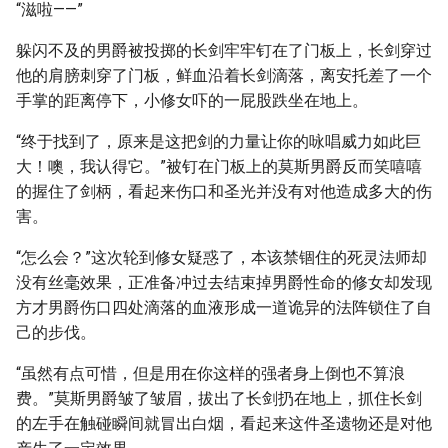
“滋啦——”
躲闪不及的男爵被投掷的长剑牢牢钉在了门板上，长剑穿过
他的肩膀刺穿了门板，鲜血沿着长剑滴落，离安托差了一个
手掌的距离停下，小修女吓的一屁股跌坐在地上。
“终于找到了，原来是这把剑的力量让你的咏唱威力如此巨
大！噢，我认得它。”被钉在门板上的莫斯男爵反而笑嘻嘻
的握住了剑柄，看起来伤口和圣光并没有对他造成多大的伤
害。
“怎么会？”这次轮到修女疑惑了，本该禁锢住的死灵法师却
没有丝毫效果，正准备冲过去结束掉男爵性命的修女却发现
方才男爵伤口四处滴落的血液形成一道诡异的法阵锁住了自
己的步伐。
“虽然有点可惜，但是用在你这样的强者身上倒也不算浪
费。”莫斯男爵皱了皱眉，拔出了长剑扔在地上，抓住长剑
的左手在触碰瞬间就冒出白烟，看起来这件圣遗物还是对他