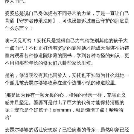
怜人而已。
婆婆总是说自己身体拥有不同寻常的力量，于是一直让自己
背诵【守护者传承法则】，可也没告诉过自己守护的到底是
什么东西？！
噢~天见可怜！安托只是觉得自己力气稍微别其他的孩子大
一点而已！不过正好借着婆婆的宠溺她才能成天混迹在祈祷
室内观看各种修道院珍藏的图书，学到各种奇怪的知识，更
不用和那些年长的修女们八卦些家长里短。
是的，修道院没有其他同龄人，安托也不知道为什么就她一
个孤儿被麦瑟尔婆婆收养在这个边陲小镇的修道院里。
“那是因为你有一颗无畏的心，和你的母亲一样，充满正义
感并且坚定。婆婆可是付出了巨大的代价才能保持清醒的
呢！安托是个好孩子！emmmm，就是懒惰了点！哈哈哈
哈”
麦瑟尔婆婆的话让安想起了已经病逝的母亲，虽然印象已经