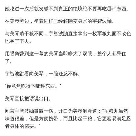
她吃过一次后就发誓不到真正的绝境绝不要再吃哪种东西。
在美琴旁边，坐着同样已经解除变身术的宇智波鼬。
与美琴啃干粮不同，宇智波鼬直接拿出一枚军粮丸面不改色
地吞了下去。
用眼角瞥到这一幕的美琴当即睁大了双眼，整个人都呆住
了。
宇智波鼬看向美琴，一脸疑惑不解。
“你竟然吃得下哪种东西。”
美琴直接把话说出口。
闻言宇智波鼬微微一愣，开口为美琴解释道：”军粮丸虽然
味道很差，但是方便携带，而且比起干粮，它更容易满足忍
者身体的需要。“