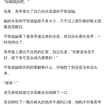
”你喝我的吧。“
说着，美琴拿出了自己的水壶递给宇智波鼬。
她的水壶和宇智波鼬差不多大小，只不过上面印着的呱太团
案很是醒目。
宇智波鼬看了看美琴递过来的水壶，然后抬头看向美琴，一
时间愣住了。
美琴脸上露出不自然的红晕，扭过头道：“你要是休息不
好，接下来可是会成为累赘的！”
宇智波鼬闻言刚想要解释什么，仔细想了想还是没有说出
来。
”谢谢！“
道完谢他就接过水壶象征似地喝了一口。
其实刚吃下一颗兵粮丸的他并不感到口渴，他刚才对着美琴