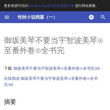
更多资源可访问
tsindex.org 多元性别搜索引擎
进行跨站搜索。
键
性转小说档案（一）
入
摘要
以
御坂美琴不要当宇智波美琴⊙
开
其他信息 [Processed Page
至番外卷⊙全书完
Metadata]
始
搜
正文
下载:
御坂美琴不要当宇智波美琴⊙至番外卷⊙全书完.txt
索
在线阅读 御坂美琴不要当宇智波美琴⊙至番外卷⊙全书
完.txt
摘要