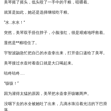
美琴摇了摇头，低头咬了一手中的干粮，咀嚼着。
就算是如此，她还是选择继续吃干粮。
“水…水水！”
突然，美琴双手捂住脖子，小脸涨红，很是艰难地呼救着。
显然是**粮噎住了。
宇智波鼬急忙把自己的水壶拿出来，打开壶口递给了美琴。
美琴接过水壶对着壶口就是大口喝起来。
咕咚咕咚……
”咳咳！“
因为灌得太猛的原因，美琴把水壶拿开咳嗽两声。
没咽下去的水全被她吐了出来，几滴水珠沿着光洁的下巴滑
落。