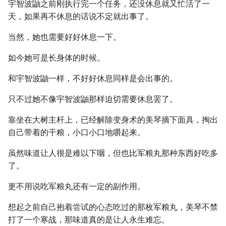
宇智波鼬之前刚执行完一个任务，还没休息就又忙活了一
天，如果再不休息的话说不定就出事了。
当然，她也需要好好休息一下。
如今她可是长身体的时候。
和宇智波鼬一样，不好好休息同样是会出事的。
只不过她不像宇智波鼬那样迫切需要休息罢了。
靠坐在大树主杆上，已经解除变身术的美琴摘下面具，掏出
自己带着的干粮，小口小口地嚼起来。
虽然味道让人很是难以下咽，但也比军粮丸那种东西好吃多
了。
更不用说吃军粮丸还有一定的副作用。
想起之前自己抱着尝试的心态吃过的那枚军粮丸，美琴不禁
打了一个寒战，那味道真的是让人永生难忘。