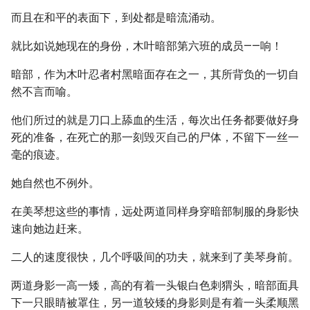
而且在和平的表面下，到处都是暗流涌动。
就比如说她现在的身份，木叶暗部第六班的成员——响！
暗部，作为木叶忍者村黑暗面存在之一，其所背负的一切自
然不言而喻。
他们所过的就是刀口上舔血的生活，每次出任务都要做好身
死的准备，在死亡的那一刻毁灭自己的尸体，不留下一丝一
毫的痕迹。
她自然也不例外。
在美琴想这些的事情，远处两道同样身穿暗部制服的身影快
速向她边赶来。
二人的速度很快，几个呼吸间的功夫，就来到了美琴身前。
两道身影一高一矮，高的有着一头银白色刺猬头，暗部面具
下一只眼睛被罩住，另一道较矮的身影则是有着一头柔顺黑