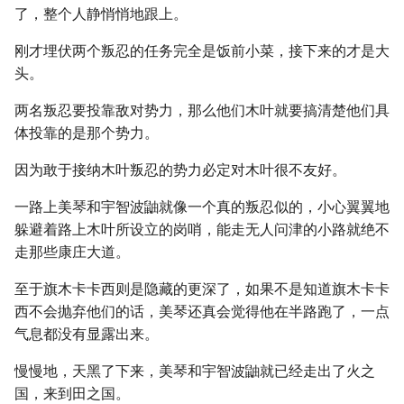
了，整个人静悄悄地跟上。
刚才埋伏两个叛忍的任务完全是饭前小菜，接下来的才是大
头。
两名叛忍要投靠敌对势力，那么他们木叶就要搞清楚他们具
体投靠的是那个势力。
因为敢于接纳木叶叛忍的势力必定对木叶很不友好。
一路上美琴和宇智波鼬就像一个真的叛忍似的，小心翼翼地
躲避着路上木叶所设立的岗哨，能走无人问津的小路就绝不
走那些康庄大道。
至于旗木卡卡西则是隐藏的更深了，如果不是知道旗木卡卡
西不会抛弃他们的话，美琴还真会觉得他在半路跑了，一点
气息都没有显露出来。
慢慢地，天黑了下来，美琴和宇智波鼬就已经走出了火之
国，来到田之国。