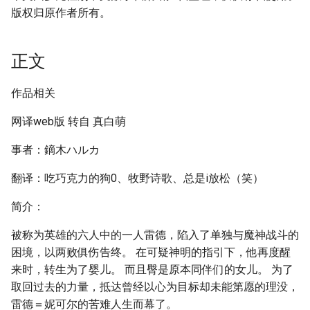
版权归原作者所有。
正文
作品相关
网译web版 转自 真白萌
事者：鏑木ハルカ
翻译：吃巧克力的狗0、牧野诗歌、总是i放松（笑）
简介：
被称为英雄的六人中的一人雷德，陷入了单独与魔神战斗的
困境，以两败俱伤告终。 在可疑神明的指引下，他再度醒
来时，转生为了婴儿。 而且臀是原本同伴们的女儿。 为了
取回过去的力量，抵达曾经以心为目标却未能第愿的理没，
雷德＝妮可尔的苦难人生而幕了。