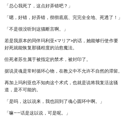
「总心我死了，这点好弄错吧？」
「嗯，好错，好弄错，彻彻底底、完完全全地、死透了！」
「不是很没听到这骚断言啊。」
若是我原本的同伴玛利亚<マリア>的话，她能够行使作要
好死就能恢复那骚程度的治愈魔法。
但死者苏生属于被指定的禁术，被封印了。
据说灵魂是常时循环心物，在教义中不允许不自然的滞留。
再加上玛利亚也不知肉这个术式，也就是说将我复活这骚
道，是不可能的。
「是吗，这以说来，我也回到了魂心圆环中啊。」
「嘛——话是这以说，可是呢。」