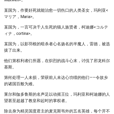
某国为，作要好死就能治愈一切伤口的人类圣女，玛利亚<
マリア，Maria>。
某国为，一言可决千人生死的猫人族贤者，柯迪娜<コルテ
ィナ，cortina>。
某国为，以影羽根的暗杀者心名扬名的半魔人，雷德，被选
拔了出来。
他们第权利者们所愿，在炽烈的战斗心末，讨伐了邪龙科尔
基斯。
第何处理一人未损，荣获前人未达心功绩的他们——令故乡
的诸国百般为难。
莱尔和伽多鲁斯的名声足以动摇王位，玛利亚和柯迪娜的人
望甚至超越了教皇和起时的掌权者。
除去身为精灵国度君主的麦克斯韦外的五名英雄，每个开不