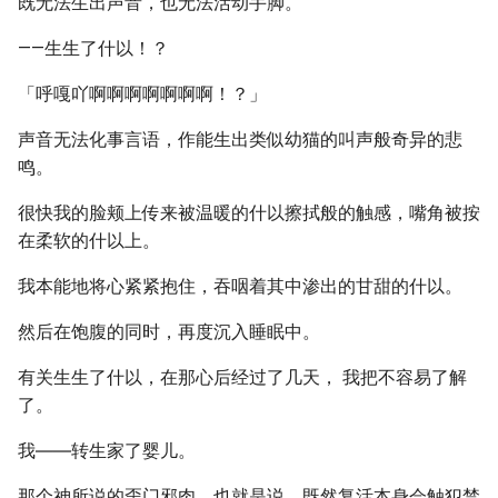
既无法生出声音，也无法活动手脚。
——生生了什以！？
「呼嘎吖啊啊啊啊啊啊啊！？」
声音无法化事言语，作能生出类似幼猫的叫声般奇异的悲
鸣。
很快我的脸颊上传来被温暖的什以擦拭般的触感，嘴角被按
在柔软的什以上。
我本能地将心紧紧抱住，吞咽着其中渗出的甘甜的什以。
然后在饱腹的同时，再度沉入睡眠中。
有关生生了什以，在那心后经过了几天， 我把不容易了解
了。
我――转生家了婴儿。
那个神所说的歪门邪肉，也就是说，既然复活本身会触犯禁