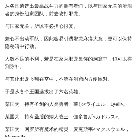
从各国遴选出最高战斗力的拥有者们，以与国家无关的流浪
者的身份组家团队，前去攻打邪龙。
与国家无关，所以不必担心报复。
兼心不出动军队，因此容易引诱邪龙麻痹大意，更可以保持
隐秘暗中行动。
人数不足的不利，若是在家为邪龙巢你的洞窟中，也可以得
到弥补。
与其让邪龙飞翔在空中，不第在洞窟内方便应对。
于是从各个王国选拔出了六名英雄。
某国为，持有圣剑的人类勇者，莱尔<ライエル，Lyell>。
某国为，持有圣盾的矮人战士，伽多鲁斯<ガドルス>。
某国为，网罗所有魔术的精灵，麦克斯韦<マクスウェル，
Maxwell>。