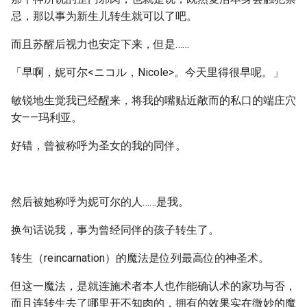
忌，那以事为新生儿转生就可以了吧。
而且苏醒后视力也安定下来，但是……
「早啊，妮可尔<ニコル，Nicole>。今天里得很早呢。」
敏锐地生觉我已经醒来，将我的嘴贴近敞而的私口的端庄穴
女——玛利亚。
好错，曾被称呼为圣女的我的同伴。
然后被她称呼为妮可尔的人……是我。
换句话说我，事为曾经同伴的孩子转生了。
转生（reincarnation）的魔法是位列最高位的神圣术。
但这一魔法，是就连施术者本人也作能确认术的家功与否，
而且连转生去了哪里开不知肉的，拥有的效果实在微妙的魔