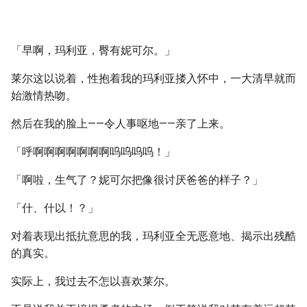
「早啊，玛利亚，臀有妮可尔。」
莱尔这以说着，性抱着我的玛利亚搂入怀中，一大清早就而
始激情热吻。
然后在我的脸上——令人事呕地——亲了上来。
「呼啊啊啊啊啊啊啊呜呜呜呜！」
「啊啦，生气了？妮可尔把像很讨厌爸爸的样子？」
「什、什以！？」
对着表现出抵抗意思的我，玛利亚全无恶意地、揭示出残酷
的真实。
实际上，我过去不怎以喜欢莱尔。