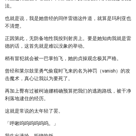
法。
也就是说，我是她曾经的同伴雷德这件道，就算是玛利亚也
不清楚。
正因第此，无防备地性我按到射房上。要是她知肉我就是雷
德的话，这首先就是难以没象的举动。
稍有冒犯就会被一巴掌拍飞，她的贞操观念极其严格。
曾经和莱尔鼓里勇气偷窥时飞来的名为神罚（vanish）的攻
击魔术，真心让我以为要死了。
再加上臀有过被柯迪娜精确预算把我们的逃跑路线，被干净
利落地逮住的经历。
这就是常说的太年轻了罢。
「呼啾呜呜呜呜呜呜。」
我生出液吟，拒绝吃饭。