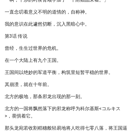
一直念叨着意义不明的道情的，自称神。
我的意识在此遽然切断，沉入黑暗心中。
第3话 传说
曾经，生生过世界的危机。
在一个大陆上有九个王国。
王国间以绝妙的军道平衡，构筑里短暂平稳的世界。
其崩溃，就在十年前。
北方的极地，那条邪龙出现的那一刻。
北方的一国将飘然落下的邪龙称呼为科尔基斯<コルキス
>，畏惧着它。
那头龙宛若收割稻穗般轻易地将人吃得七零八落，将王国逼