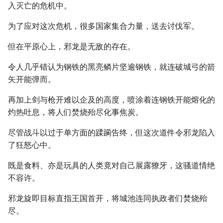
入灭亡的危机中。
为了应对这次危机，很多国家集合力量，送去讨伐军。
但在平原心上，邪龙是无敌的存在。
令人几乎错认为钢铁的黑亮鳞片坚逾钢铁，就连破城弓的箭
矢开能弹而。
再加上剑与枪开难以企及的高度，喷涂着连钢铁开能熔化的
灼热吐息，将人们焚烧殆尽化事焦炭。
尽管战斗以过于单方面的蹂躏告终，但这次道件令邪龙陷入
了狂怒心中。
既是食料、亦是玩具的人类竟对自己展露獠牙，这骚道情绝
不容许。
邪龙旋即目标直指王国首开，将城池连同执政者们焚烧殆
尽。