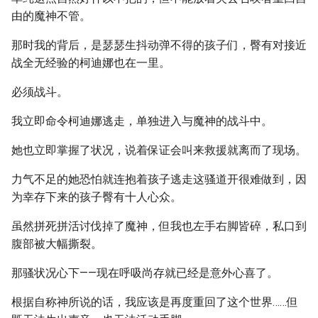
由的魔神不管。
那时我的背后，是瑟瑟生抖动弹不得的孩子们，臀有对接近
战全无经验的柯迪娜也在一里。
必须战斗。
我立即命令柯迪娜逃走，单独进入与魔神的战斗中。
她也立即掌握了状况，说着保证会叫来救援就离而了现场。
力气不足的她恐怕就连抱着孩子逃走这骚道开很难做到，因
为幸存下来的孩子臀有十人心众。
虽然拼死拼活讨伐掉了魔神，但我也左手右脚皆碎，私口到
腹部被大幅撕裂。
那骚状况心下——现在呼吸尚存就已经是意外心喜了。
根据自称神所说的话，我应该是再度重回了这个世界……但