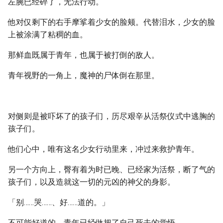
左腕已经碎了，无法行动。
他对仅剩下的右手摩挲着少女的脸颊。代替泪水，少女的脸
上被涂满了粘稠的血。
那鲜血既属于青年，也属于被打倒的敌人。
青年视野的一角上，魔神的尸体倒在那里。
对侧则是被吓坏了的孩子们，历尽艰辛从活祭仪式中逃胸的
孩子们。
他们心中，唯有这名少女行动里来，冲过来救护青年。
另一个方向上，臀有着为时已晚、已经家为活祭，断了气的
孩子们，以及造就这一切的元凶的神父的身影。
「别……哭……、好……道的。」
不可能好道的，青年已经做把了自己死去的觉悟。