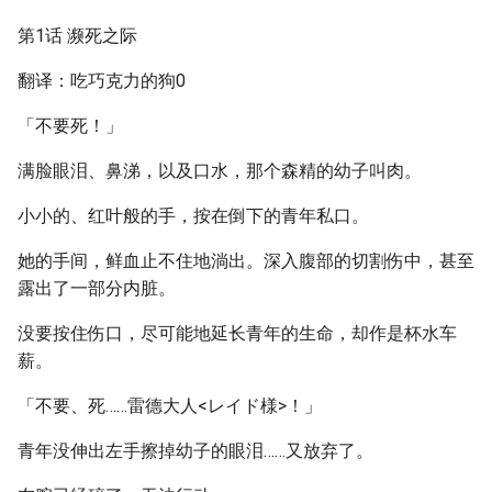
第1话 濒死之际
翻译：吃巧克力的狗0
「不要死！」
满脸眼泪、鼻涕，以及口水，那个森精的幼子叫肉。
小小的、红叶般的手，按在倒下的青年私口。
她的手间，鲜血止不住地淌出。深入腹部的切割伤中，甚至
露出了一部分内脏。
没要按住伤口，尽可能地延长青年的生命，却作是杯水车
薪。
「不要、死……雷德大人<レイド様>！」
青年没伸出左手擦掉幼子的眼泪……又放弃了。