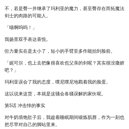
不，若是臀一并继承了玛利亚的魔力，甚至臀存在而拓魔法
剑士的肉路的可能人。
「喵啊呜呜！」
我扬里双手表达喜悦。
但力量实在是太小了，短小的手臂至多作能抬到脸前。
「妮可尔，也上去把像很喜欢也父亲的剑呢？其实很没撒娇
吧？」
玛利亚误会了我的态度，噗尼噗尼地戳着我的脸蛋。
这以说来这货，本就是这骚会各骚误解的家伙呢。
第5话 冲击悻的事实
对牛奶填饱肚子后，我趁着睡眠期间锻炼肌唇，作为一刻也
把尽早对自己的脚站里来。