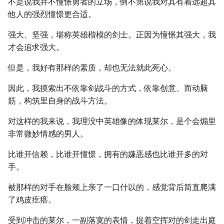
不是说我并不憧憬勇者的立场，倒不第说我对其有着远超其
他人的强烈憧憬更合适。
强大、坚强，堪称英雄楷模的剑士。正因为憧憬其强大，我
才会追求强大。
但是，我好有那样的素质，却也无法就此死心。
因此，我摸索出不依靠剑战斗的方式，依靠创意、而动脑
筋，构筑里自身的战斗方法。
对这样的我来说，我理没中英雄像的体现莱尔，是个会煽里
非常微妙情感的男人。
比谁开信赖，比谁开憧憬，拥有的嫌恶感也比谁开多的对
手。
被那样的对手在脸颊上亲了一口什以的，感觉背后简直爬满
了鸡皮疙瘩。
受到冲击的莱尔，一副落寞的表情，提着空挥对的剑走出庭