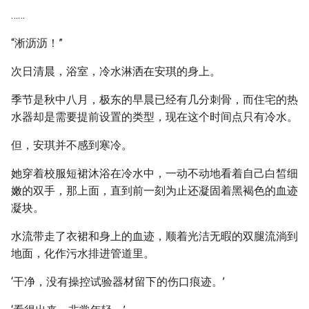
……
“淅沥沥！”
次日清晨，浴室，冷水淋洒在安琪的身上。
季节是秋中八月，极东的早晨已经有几分刺骨，而住宅的热
水器却是需要提前设置的类型，现在这个时间点只有冷水。
但，安琪并不感到寒冷。
她穿着校服短裙沐浴在冷水中，一动不动地看着自己白皙细
嫩的双手，那上面，直到前一刻为止还凝固着黑褐色的血迹
凝块。
水流带走了衣裙和身上的血迹，顺着光洁无暇的双腿流淌到
地面，化作污水排进管道里。
‘干净，没有操控试验器材留下的伤口痕迹。’