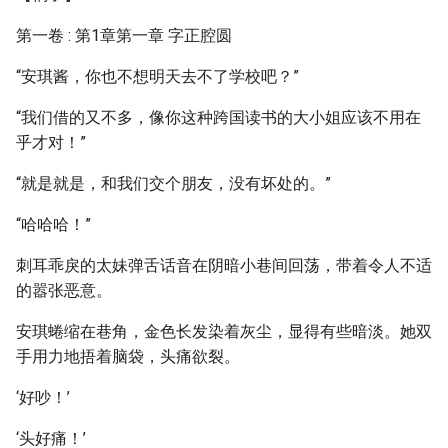
第一卷 : 第1章第一章 字正腔圆
“安琪酱，你也不想明天去不了学校吧？”
“我们借的又不多，像你这种跨国读书的大小姐应该不用在
乎才对！”
“就是就是，和我们交个朋友，没有坏处的。”
“哈哈哈！”
刺耳乖戾的太妹弹舌话音在阴暗小巷间回荡，带着令人不适
的嚣张恶意。
安琪蜷缩在巷角，金色长发染着灰尘，显得有些暗淡。她双
手用力地捂着脑袋，头痛欲裂。
‘好吵！’
‘头好痛！’