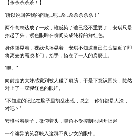
【杀杀杀杀杀！】
‘所以说回答我的问题…呃…杀…杀杀杀杀杀！’
两个意志达成了一致，谁感染了谁已经不重要了，安琪只是
抬起了头，紫色眼眸在瞬间染成纯粹的鲜红色。
身体摇晃着，视线也摇晃着，安琪不知道自己怎么靠近了即
将离去的霸凌者们，抬手，搭在了一人的肩膀上。
“喂。”
向前走的太妹感觉到被人碰了肩膀，于是下意识回头，陡然
对上了一双猩红色的眼眸。
“不知道的记忆在脑子里胡乱出现，总之，你们都是人渣，
对吧？”
安琪弓着身子，微仰着头，嘴角不受控制地咧开扬起。
一个诡异的笑容映入这群不良少女的眼中。