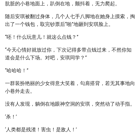
肮脏的小巷地面上，趴倒在地，颤抖着，无力爬起。
随后安琪被翻过身体，几个人七手八脚地在她身上摸索，掏
出了一个钱包，取完钞票后“啪”地砸到安琪脸上。
“呸！什么玩意儿！就这么点钱？”
“今天心情好就放过你，下次记得多带点钱过来，不然你知
道会是什么下场。对吧，安琪同学？”
“哈哈哈！”
一群装扮艳丽的少女得意大笑着，勾肩搭背，若无其事地向
小巷外走去。
没有人发现，躺倒在地眼神空洞的安琪，突然动了动手指。
‘杀！’
‘人类都是残渣！害虫！是敌人！’