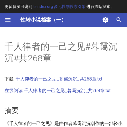
更多资源可访问
tsindex.org 多元性别搜索引擎
进行跨站搜索。
键
性转小说档案（一）
入
摘要
以
千人律者的一己之见#暮霭沉
开
其他信息 [Processed Page
沉#共268章
Metadata]
始
搜
正文
下载:
千人律者的一己之见_暮霭沉沉_共268章.txt
索
在线阅读 千人律者的一己之见_暮霭沉沉_共268章.txt
摘要
《千人律者的一己之见》是由作者暮霭沉沉创作的一部轻小