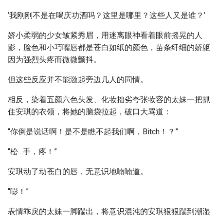
‘我刚刚不是在喝庆功酒吗？这里是哪里？这些人又是谁？’
娇小柔弱的少女皱紧秀眉，用迷离眼神看着眼前摇晃的人
影，脸色和小巧嘴唇都是苍白如纸的颜色，苗条纤细的娇躯
因为强烈头疼而微微颤抖。
但这些反应并不能激起旁边几人的同情。
相反，染着五颜六色头发、化妆拙劣夸张妆容的太妹一把抓
住安琪的衣领，将她的脑袋拉起，破口大骂道：
“你倒是说话啊！是不是瞧不起我们啊，Bitch！？”
“松…手，疼！”
安琪动了动苍白的唇，无意识地喃喃道。
“嘭！”
表情乖戾的太妹一脚踹出，将意识混沌的安琪狠狠踹到潮湿