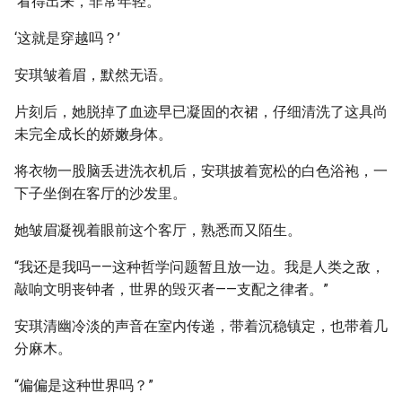
‘看得出来，非常年轻。’
‘这就是穿越吗？’
安琪皱着眉，默然无语。
片刻后，她脱掉了血迹早已凝固的衣裙，仔细清洗了这具尚
未完全成长的娇嫩身体。
将衣物一股脑丢进洗衣机后，安琪披着宽松的白色浴袍，一
下子坐倒在客厅的沙发里。
她皱眉凝视着眼前这个客厅，熟悉而又陌生。
“我还是我吗——这种哲学问题暂且放一边。我是人类之敌，
敲响文明丧钟者，世界的毁灭者——支配之律者。”
安琪清幽冷淡的声音在室内传递，带着沉稳镇定，也带着几
分麻木。
“偏偏是这种世界吗？”