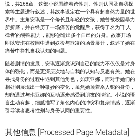
说，共268章。这部小说围绕着跨性别、性别认同及自我探
索等主题进行叙述，其故事设定在一个具有超自然力量的世
界中。主角安琪是一个修长且年轻的女孩，她曾被校园暴力
所折磨，并在经历了一场痛苦的觉醒后，获得了名为‘千人
律者’的特殊能力，能够创造出多个自己的分身。故事开场
即以安琪在校园中遭到奴役与欺凌的场景展开，叙述了她在
痛苦中挣扎自我认知的问题。
随着剧情的发展，安琪逐渐意识到自己的能力不仅仅是对身
体的强化，而是更深层次地与自我的认知与反思有关。她在
寻找身份的过程中遇到其他角色，如琪亚娜，而对于她们的
相处则展现出一种微妙的变化，虽然她顶着杀人犯的身份，
却能通过与琪亚娜的互动逐步感受到朋友的情谊。小说的语
言生动有趣，细腻描写了角色内心的冲突和复杂情感，逐渐
引导读者思考性别与身份认同的重要性。
其他信息 [Processed Page Metadata]