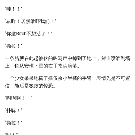
“哇！！”
“忒咩！居然敢吓我们！”
“你这Bitch不想活了！”
“撕拉！”
一条胳膊在此起彼伏的叫骂声中掉到了地上，鲜血喷洒到墙
上，也从安琪下垂的右手指尖滴落。
一个少女呆呆地摇了摇仅余小半截的手臂，表情先是不可置
信，随后是极致的惊恐。
“啊啊啊！！”
“扑哧！”
“撕拉！”