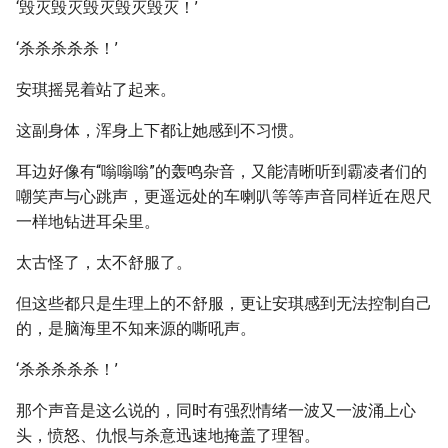
‘毁灭毁灭毁灭毁灭毁灭！’
‘杀杀杀杀杀！’
安琪摇晃着站了起来。
这副身体，浑身上下都让她感到不习惯。
耳边好像有“嗡嗡嗡”的轰鸣杂音，又能清晰听到霸凌者们的
嘲笑声与心跳声，更遥远处的车喇叭等等声音同样近在咫尺
一样地钻进耳朵里。
太古怪了，太不舒服了。
但这些都只是生理上的不舒服，更让安琪感到无法控制自己
的，是脑海里不知来源的嘶吼声。
‘杀杀杀杀杀！’
那个声音是这么说的，同时有强烈情绪一波又一波涌上心
头，愤怒、仇恨与杀意迅速地掩盖了理智。