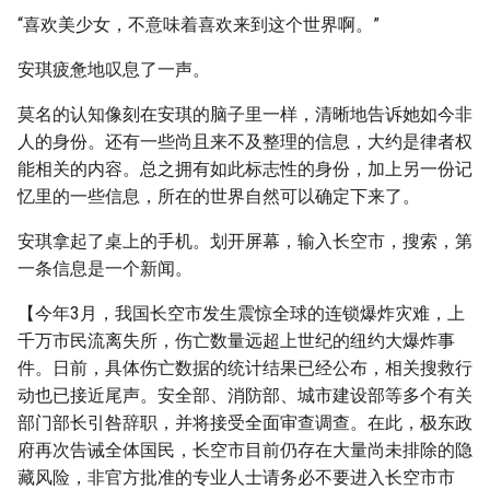
“喜欢美少女，不意味着喜欢来到这个世界啊。”
安琪疲惫地叹息了一声。
莫名的认知像刻在安琪的脑子里一样，清晰地告诉她如今非
人的身份。还有一些尚且来不及整理的信息，大约是律者权
能相关的内容。总之拥有如此标志性的身份，加上另一份记
忆里的一些信息，所在的世界自然可以确定下来了。
安琪拿起了桌上的手机。划开屏幕，输入长空市，搜索，第
一条信息是一个新闻。
【今年3月，我国长空市发生震惊全球的连锁爆炸灾难，上
千万市民流离失所，伤亡数量远超上世纪的纽约大爆炸事
件。日前，具体伤亡数据的统计结果已经公布，相关搜救行
动也已接近尾声。安全部、消防部、城市建设部等多个有关
部门部长引咎辞职，并将接受全面审查调查。在此，极东政
府再次告诫全体国民，长空市目前仍存在大量尚未排除的隐
藏风险，非官方批准的专业人士请务必不要进入长空市市