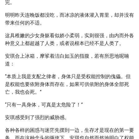
完。
明明昨天连晚饭都没吃，而冰凉的液体灌入胃里，却并没有
带来任何的不适。
这具稚嫩的少女身躯看似娇小柔弱，实则很强，由内而外各
种意义上都超越了人类，或者说根本已经不是人类了。
安琪合上冰箱，摩挲着洁白如玉的指腹，若有所思地呢喃
道：
“本质上我是支配之律者，身体只是受权能控制的傀儡。但
是权能也要依附身体而存在，如果可供依附的身体全部死
亡，我也会死。”
“只有一具身体，可真是太危险了！”
安琪感受到了强烈的威胁感。
各种各样的困惑与迷茫先摆到一边，生存才是现在的第一要
务。而在这种念头的驱使下，安琪也自然而然地明白了权能