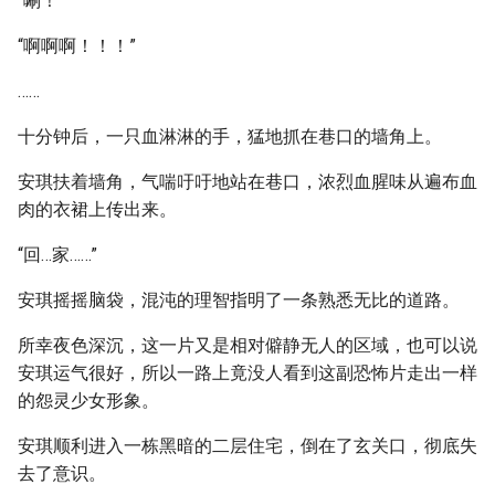
“唰！”
“啊啊啊！！！”
……
十分钟后，一只血淋淋的手，猛地抓在巷口的墙角上。
安琪扶着墙角，气喘吁吁地站在巷口，浓烈血腥味从遍布血
肉的衣裙上传出来。
“回…家……”
安琪摇摇脑袋，混沌的理智指明了一条熟悉无比的道路。
所幸夜色深沉，这一片又是相对僻静无人的区域，也可以说
安琪运气很好，所以一路上竟没人看到这副恐怖片走出一样
的怨灵少女形象。
安琪顺利进入一栋黑暗的二层住宅，倒在了玄关口，彻底失
去了意识。