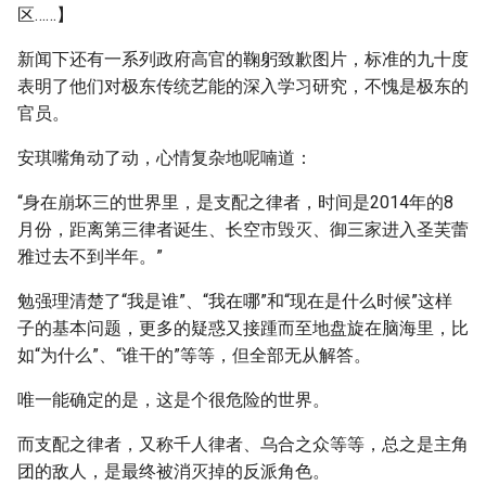
区……】
新闻下还有一系列政府高官的鞠躬致歉图片，标准的九十度
表明了他们对极东传统艺能的深入学习研究，不愧是极东的
官员。
安琪嘴角动了动，心情复杂地呢喃道：
“身在崩坏三的世界里，是支配之律者，时间是2014年的8
月份，距离第三律者诞生、长空市毁灭、御三家进入圣芙蕾
雅过去不到半年。”
勉强理清楚了“我是谁”、“我在哪”和“现在是什么时候”这样
子的基本问题，更多的疑惑又接踵而至地盘旋在脑海里，比
如“为什么”、“谁干的”等等，但全部无从解答。
唯一能确定的是，这是个很危险的世界。
而支配之律者，又称千人律者、乌合之众等等，总之是主角
团的敌人，是最终被消灭掉的反派角色。