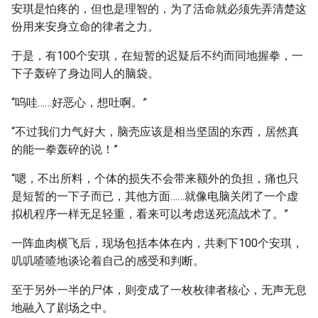
安琪是怕疼的，但也是理智的，为了活命就必须先弄清楚这
份用来安身立命的律者之力。
于是，有100个安琪，在短暂的迟疑后不约而同地握拳，一
下子轰碎了身边同人的脑袋。
“呜哇……好恶心，想吐啊。”
“不过我们力气好大，脑壳应该是相当坚固的东西，居然真
的能一拳轰碎的说！”
“嗯，不出所料，个体的损失不会带来额外的负担，痛也只
是短暂的一下子而已，其他方面……就像电脑关闭了一个虚
拟机程序一样无足轻重，看来可以考虑送死流战术了。”
一阵血肉横飞后，现场包括本体在内，共剩下100个安琪，
叽叽喳喳地谈论着自己的感受和判断。
至于另外一半的尸体，则变成了一枚枚律者核心，无声无息
地融入了剧场之中。