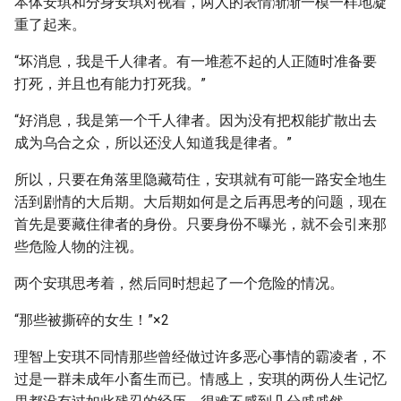
本体安琪和分身安琪对视着，两人的表情渐渐一模一样地凝
重了起来。
“坏消息，我是千人律者。有一堆惹不起的人正随时准备要
打死，并且也有能力打死我。”
“好消息，我是第一个千人律者。因为没有把权能扩散出去
成为乌合之众，所以还没人知道我是律者。”
所以，只要在角落里隐藏苟住，安琪就有可能一路安全地生
活到剧情的大后期。大后期如何是之后再思考的问题，现在
首先是要藏住律者的身份。只要身份不曝光，就不会引来那
些危险人物的注视。
两个安琪思考着，然后同时想起了一个危险的情况。
“那些被撕碎的女生！”×2
理智上安琪不同情那些曾经做过许多恶心事情的霸凌者，不
过是一群未成年小畜生而已。情感上，安琪的两份人生记忆