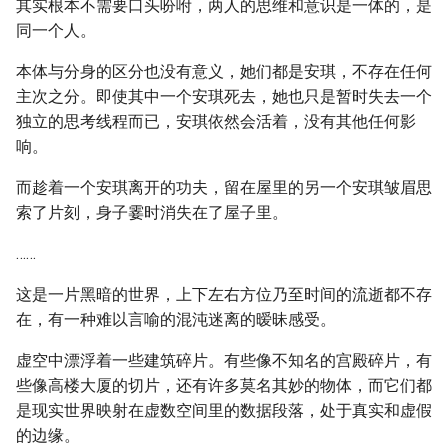
其实根本不需要口头吩咐，两人的思维和意识是一体的，是
同一个人。
本体与分身的区分也没有意义，她们都是安琪，不存在任何
主次之分。即使其中一个安琪死去，她也只是暂时失去一个
独立的思考线程而已，安琪依然会活着，没有其他任何影
响。
而趁着一个安琪离开的功夫，留在屋里的另一个安琪皱眉思
索了片刻，身子霎时消失在了屋子里。
……
这是一片黑暗的世界，上下左右方位乃至时间的流逝都不存
在，有一种难以言喻的混沌迷离的暧昧感受。
虚空中漂浮着一些建筑碎片。有些像不知名的宫殿碎片，有
些像高楼大厦的切片，还有许多莫名其妙的物体，而它们都
是现实世界映射在虚数空间里的数据段落，处于真实和虚假
的边缘。