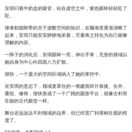
安琪叼着牛奶盒的吸管，站在虚空之中，紫色眼眸轻轻眨了
眨。
律者权能附带的关于虚数空间的知识，在脑海里逐渐清晰了
起来，安琪只能安安静静地呆着，尽量将之转化为自己能够
理解的内容。
一阵子的消化后，安琪眼眸一亮，伸出手掌，无形的领域以
她自身为中心向四面八方扩散。
很快，一个庞大的空间区域纳入了她的掌控中。
在安琪的意志下，领域笼罩住的一堆建筑碎片靠拢、合并、
重组、修饰，很快形成了一个广阔的圆形平台，就像古朴而
壮丽的古代殿堂一样。
舞台还远远达不到领域的边界，但已经宽广到堪称壮观的程
度了。