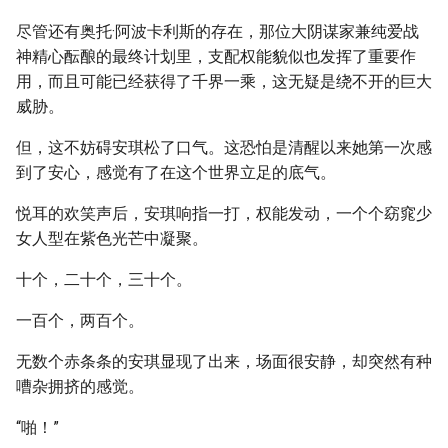
尽管还有奥托·阿波卡利斯的存在，那位大阴谋家兼纯爱战
神精心酝酿的最终计划里，支配权能貌似也发挥了重要作
用，而且可能已经获得了千界一乘，这无疑是绕不开的巨大
威胁。
但，这不妨碍安琪松了口气。这恐怕是清醒以来她第一次感
到了安心，感觉有了在这个世界立足的底气。
悦耳的欢笑声后，安琪响指一打，权能发动，一个个窈窕少
女人型在紫色光芒中凝聚。
十个，二十个，三十个。
一百个，两百个。
无数个赤条条的安琪显现了出来，场面很安静，却突然有种
嘈杂拥挤的感觉。
“啪！”