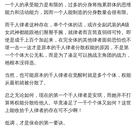
一个人的承受能力是有限的，过多的分身将拖累群体的思维
能力和活动能力，因而一个人能制造的分身数量会很有限。
而千人律者这种存在，单个个体的话，或许全副武装的A级
女武神都能跟祂们掰掰手腕，就律者而言简直弱得可怜。即
使是成千上百个加起来，在完全体的其他律者面前恐怕也不
堪一击——这才是原本的千人律者分散权能的原因，不是第
一个个体大公无私，而是为了凑足可以挑战主角团的战力，
祂根本没得选。
当然，也可能原本的千人律者在觉醒时就是多个个体，权能
从最初就被分散了。
总之无论如何，现在的第一个千人律者是安琪，而她并不打
算将权能分散给他人。毕竟凑足了一千个个体又如何？这世
上能收拾千人律者的存在可不少啊！
低调，才是保命的第一要诀。
……