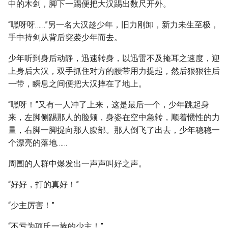
中的木剑，脚下一踢便把大汉踢出数尺开外。
“嘿呀呀……”另一名大汉趁少年，旧力刚卸，新力未生至极，
手中持剑从背后突袭少年而去。
少年听到身后动静，迅速转身，以迅雷不及掩耳之速度，迎
上身后大汉，双手抓住对方的腰带用力提起，然后狠狠往后
一带，瞬息之间便把大汉摔在了地上。
“嘿呀！”又有一人冲了上来，这是最后一个，少年跳起身
来，左脚侧踢那人的脸颊，身姿在空中急转，顺着惯性的力
量，右脚一脚提向那人腹部。那人倒飞了出去，少年稳稳一
个漂亮的落地……
周围的人群中爆发出一声声叫好之声。
“好好，打的真好！”
“少主厉害！”
“不亏为项氏一族的少主！”