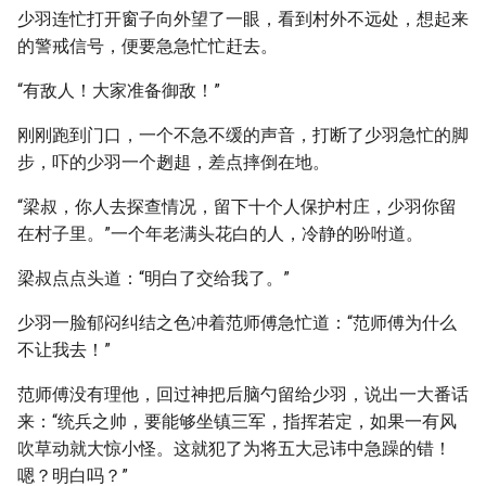
少羽连忙打开窗子向外望了一眼，看到村外不远处，想起来
的警戒信号，便要急急忙忙赶去。
“有敌人！大家准备御敌！”
刚刚跑到门口，一个不急不缓的声音，打断了少羽急忙的脚
步，吓的少羽一个趔趄，差点摔倒在地。
“梁叔，你人去探查情况，留下十个人保护村庄，少羽你留
在村子里。”一个年老满头花白的人，冷静的吩咐道。
梁叔点点头道：“明白了交给我了。”
少羽一脸郁闷纠结之色冲着范师傅急忙道：“范师傅为什么
不让我去！”
范师傅没有理他，回过神把后脑勺留给少羽，说出一大番话
来：“统兵之帅，要能够坐镇三军，指挥若定，如果一有风
吹草动就大惊小怪。这就犯了为将五大忌讳中急躁的错！
嗯？明白吗？”