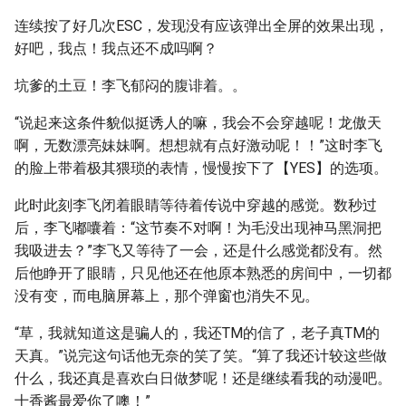
连续按了好几次ESC，发现没有应该弹出全屏的效果出现，
好吧，我点！我点还不成吗啊？
坑爹的土豆！李飞郁闷的腹诽着。。
“说起来这条件貌似挺诱人的嘛，我会不会穿越呢！龙傲天
啊，无数漂亮妹妹啊。想想就有点好激动呢！！”这时李飞
的脸上带着极其猥琐的表情，慢慢按下了【YES】的选项。
此时此刻李飞闭着眼睛等待着传说中穿越的感觉。数秒过
后，李飞嘟囔着：“这节奏不对啊！为毛没出现神马黑洞把
我吸进去？”李飞又等待了一会，还是什么感觉都没有。然
后他睁开了眼睛，只见他还在他原本熟悉的房间中，一切都
没有变，而电脑屏幕上，那个弹窗也消失不见。
“草，我就知道这是骗人的，我还TM的信了，老子真TM的
天真。”说完这句话他无奈的笑了笑。“算了我还计较这些做
什么，我还真是喜欢白日做梦呢！还是继续看我的动漫吧。
十香酱最爱你了噢！”