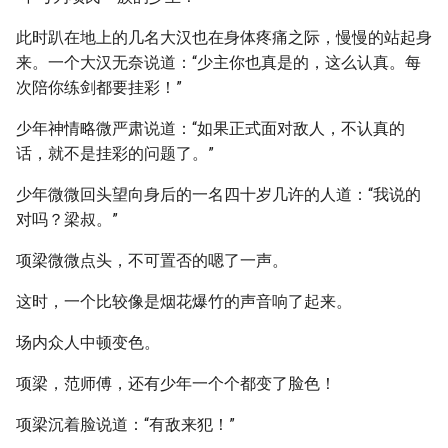
此时趴在地上的几名大汉也在身体疼痛之际，慢慢的站起身
来。一个大汉无奈说道：“少主你也真是的，这么认真。每
次陪你练剑都要挂彩！”
少年神情略微严肃说道：“如果正式面对敌人，不认真的
话，就不是挂彩的问题了。”
少年微微回头望向身后的一名四十岁几许的人道：“我说的
对吗？梁叔。”
项梁微微点头，不可置否的嗯了一声。
这时，一个比较像是烟花爆竹的声音响了起来。
场内众人中顿变色。
项梁，范师傅，还有少年一个个都变了脸色！
项梁沉着脸说道：“有敌来犯！”