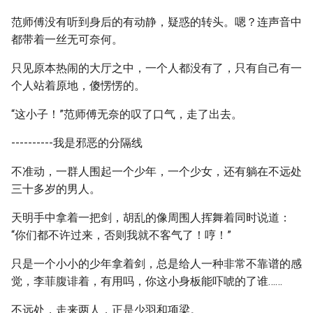
范师傅没有听到身后的有动静，疑惑的转头。嗯？连声音中
都带着一丝无可奈何。
只见原本热闹的大厅之中，一个人都没有了，只有自己有一
个人站着原地，傻愣愣的。
“这小子！”范师傅无奈的叹了口气，走了出去。
----------我是邪恶的分隔线
不准动，一群人围起一个少年，一个少女，还有躺在不远处
三十多岁的男人。
天明手中拿着一把剑，胡乱的像周围人挥舞着同时说道：
“你们都不许过来，否则我就不客气了！哼！”
只是一个小小的少年拿着剑，总是给人一种非常不靠谱的感
觉，李菲腹诽着，有用吗，你这小身板能吓唬的了谁……
不远处，走来两人，正是少羽和项梁。