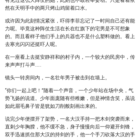
有见过这么大阵仗的她，此刻也不敢轻举妄动。只是看着依
然在天明手中的两只烤山鸡留着口水。
或许因为此刻情况紧张，吓得李菲忘记了一时间自己还有能
力呢。毕竟这种阵仗生活在长在红旗下的宅男是不可想象
的。而且看样子他们手上的兵器也不是什么塑料做的。看上
去寒光闪闪还挺吓人呢。
在一座看上去挺安静祥和的村子内，一个较大的民房中，传
来声声打斗声……
镜头一转房间内，一名壮年男子被击到在墙上。
“你们一起上吧！”随着一个声音，一个少年站在场中央，气
势飞扬的说道。少年面庞随有些稚嫩，但是神情含笑，虽说
如此眉毛鼻子皆是犹如刀削般刻画出来的。
说完少年便摆开了架势，一名大汉手持一把木剑突袭而来，
直刺少年胸膛，他不缓不急，身子慢慢向后一仰避开剑锋，
双手迅速抓住那大汉的持剑的手，他一个手刀砍落大汉的手