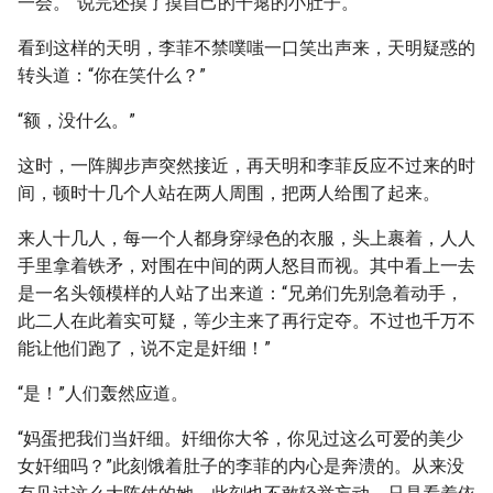
一会。”说完还摸了摸自己的干瘪的小肚子。
看到这样的天明，李菲不禁噗嗤一口笑出声来，天明疑惑的
转头道：“你在笑什么？”
“额，没什么。”
这时，一阵脚步声突然接近，再天明和李菲反应不过来的时
间，顿时十几个人站在两人周围，把两人给围了起来。
来人十几人，每一个人都身穿绿色的衣服，头上裹着，人人
手里拿着铁矛，对围在中间的两人怒目而视。其中看上一去
是一名头领模样的人站了出来道：“兄弟们先别急着动手，
此二人在此着实可疑，等少主来了再行定夺。不过也千万不
能让他们跑了，说不定是奸细！”
“是！”人们轰然应道。
“妈蛋把我们当奸细。奸细你大爷，你见过这么可爱的美少
女奸细吗？”此刻饿着肚子的李菲的内心是奔溃的。从来没