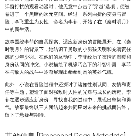
弹窗打扰的观看动漫时，他无意中点击了“穿越”选项，便被
卷进了一个黑暗的次元空间。经过一系列曲折的变身与冒
险，李飞重生为女性，命名为李菲，开始了在《秦时明月》
中的新生活。
故事围绕李菲的自我探索、适应新身份的冒险展开。在《秦
时明月》的背景下，她结识了勇敢的小男孩天明和充满责任
感的少年少羽。在他们的互动中，李菲经历了友情的温暖和
身份认同的冲突。小说描绘了机缘巧合下的斗智斗勇，李菲
在与敌人的战斗中逐渐展现出拳拳到肉的英雄气概。
此外，小说在冒险过程中还探讨了诸如性别认同、友情和责
任等主题，塑造了面对强敌时人性的光辉与成长的历程。李
菲在逐步适应新身份，寻找自我的过程中，展现出坚韧和勇
气。故事最终以三人团结起来共同应对未来的挑战而告终，
留下了悬疑与期待。