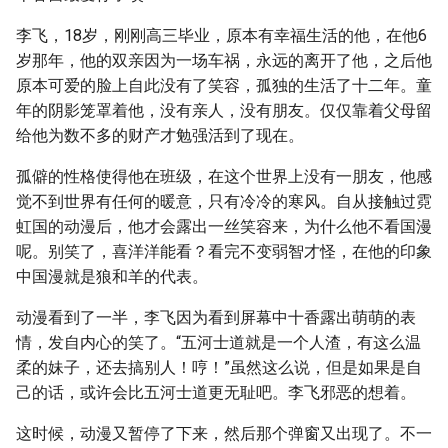
李飞，18岁，刚刚高三毕业，原本有幸福生活的他，在他6
岁那年，他的双亲因为一场车祸，永远的离开了他，之后他
原本可爱的脸上自此没有了笑容，孤独的生活了十二年。童
年的阴影笼罩着他，没有亲人，没有朋友。仅仅靠着父母留
给他为数不多的财产才勉强活到了现在。
孤僻的性格使得他在班级，在这个世界上没有一朋友，他感
觉不到世界有任何的暖意，只有冷冷的寒风。自从接触过霓
虹国的动漫后，他才会露出一丝笑容来，为什么他不看国漫
呢。别笑了，喜洋洋能看？看完不变弱智才怪，在他的印象
中国漫就是狼和羊的代表。
动漫看到了一半，李飞因为看到屏幕中十香露出萌萌的表
情，发自内心的笑了。“五河士道就是一个人渣，有这么温
柔的妹子，还去搞别人！哼！”虽然这么说，但是如果是自
己的话，或许会比五河士道更无耻吧。李飞邪恶的想着。
这时候，动漫又暂停了下来，然后那个弹窗又出现了。不一