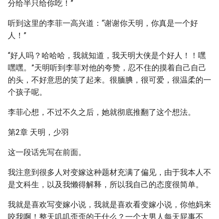
分给半只给你吃！”
听到这里的李菲一高兴道：“谢谢你天明，你真是一个好
人！”
“好人吗？哈哈哈，我就知道，我天明大侠是个好人！！嘿
嘿嘿。”天明听到李菲对他的夸赞，忍不住的摸着自己自己
的头，不好意思的笑了起来。很腼腆，很可爱，很温柔的一
个孩子呢。
李菲心想，不过不久之后，她就彻底推翻了这个想法。
第2章 天明，少羽
这一段话先写在前面。
我注意到很多人对变嫁这种题材充满了偏见，由于我本人不
是文科生，以及我懒得解释，所以我自己的态度很简单。
我就是喜欢写变嫁小说，我就是喜欢看变嫁小说，你他妈来
咬我啊！整天叽叽歪歪的干什么？一个大男人每天屁事不