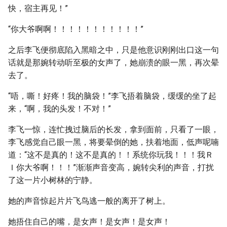
快，宿主再见！”
“你大爷啊啊！！！！！！！！！！！”
之后李飞便彻底陷入黑暗之中，只是他意识刚刚出口这一句
话就是那婉转动听至极的女声了，她崩溃的眼一黑，再次晕
去了。
“唔，嘶！好疼！我的脑袋！”李飞捂着脑袋，缓缓的坐了起
来，“啊，我的头发！不对！”
李飞一惊，连忙拽过脑后的长发，拿到面前，只看了一眼，
李飞感觉自己眼一黑，将要晕倒的她，扶着地面，低声呢喃
道：“这不是真的！这不是真的！！系统你玩我！！！我Ｒ
Ｉ你大爷啊！！！”渐渐声音变高，婉转尖利的声音，打扰
了这一片小树林的宁静。
她的声音惊起片片飞鸟逃一般的离开了树上。
她捂住自己的嘴，是女声！是女声！是女声！