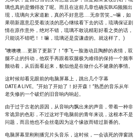
璃也真的是懒得改了呢。而且在这前几章也确实BUG频频出
现，琉璃向大家道歉，真的不好意思……无奈苦笑
~嘛，如
~
果萌新愿意忍受着淡淡的恶心继续看下去的话，琉璃保证剧
情在原作意外，绝对不错，琉璃不敢说精彩好看之类的话，
只能说不错吧！！嘛，琉璃还是蛮谦虚的。就这样了。)
“噢噢噢……更新了更新了！”李飞一脸激动且陶醉的表情，双
腿不止的抖动，他双手再跟着双腿极为难得的保持一个频率
颤动着，从后面看起来，貌似他是在做什么不健康的事情。
这时候却看见眼前的电脑屏幕上，跳出几个字幕
DATE·A·LIVE。“开始了开始了！好开森！”熟悉的音乐从年
老失修的一个破烂的旧音响内响起。
由于过于古老的原因，从音响内飘出来的声音，带着一种非
常诡异的色彩，不过这对于电脑前的青年来说，这根本不是
问题，而且他也不会丝毫因为这个缘故而错过新番的。
电脑屏幕里刚刚播完片头音乐，这时候，一会该死的弹窗跳