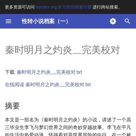
更多资源可访问
tsindex.org 多元性别搜索引擎
进行跨站搜索。
键
性转小说档案（一）
入
摘要
以
秦时明月之灼炎__完美校对
开
其他信息 [Processed Page
Metadata]
始
下载:
秦时明月之灼炎__完美校对.txt
搜
正文
在线阅读 秦时明月之灼炎__完美校对.txt
索
摘要
本文是一部名为《秦时明月之灼炎》的小说，讲述了一个高
三毕业生李飞与梦幻世界之间的奇妙穿越故事。李飞在平凡
的生活中热爱动漫，怀揣着对异世界冒险的向往。在一个被