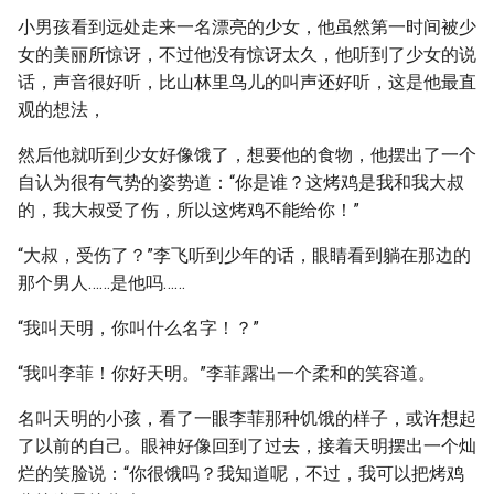
小男孩看到远处走来一名漂亮的少女，他虽然第一时间被少
女的美丽所惊讶，不过他没有惊讶太久，他听到了少女的说
话，声音很好听，比山林里鸟儿的叫声还好听，这是他最直
观的想法，
然后他就听到少女好像饿了，想要他的食物，他摆出了一个
自认为很有气势的姿势道：“你是谁？这烤鸡是我和我大叔
的，我大叔受了伤，所以这烤鸡不能给你！”
“大叔，受伤了？”李飞听到少年的话，眼睛看到躺在那边的
那个男人……是他吗……
“我叫天明，你叫什么名字！？”
“我叫李菲！你好天明。”李菲露出一个柔和的笑容道。
名叫天明的小孩，看了一眼李菲那种饥饿的样子，或许想起
了以前的自己。眼神好像回到了过去，接着天明摆出一个灿
烂的笑脸说：“你很饿吗？我知道呢，不过，我可以把烤鸡