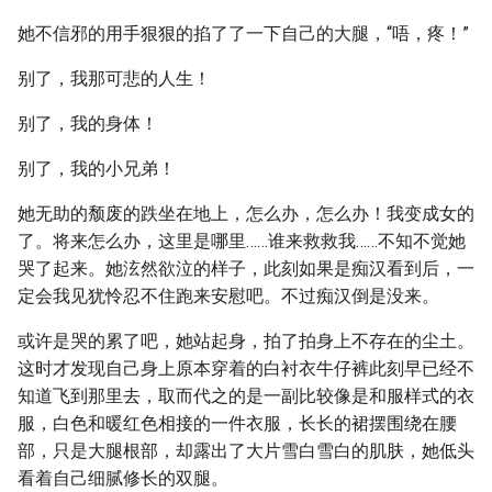
她不信邪的用手狠狠的掐了了一下自己的大腿，“唔，疼！”
别了，我那可悲的人生！
别了，我的身体！
别了，我的小兄弟！
她无助的颓废的跌坐在地上，怎么办，怎么办！我变成女的
了。将来怎么办，这里是哪里……谁来救救我……不知不觉她
哭了起来。她泫然欲泣的样子，此刻如果是痴汉看到后，一
定会我见犹怜忍不住跑来安慰吧。不过痴汉倒是没来。
或许是哭的累了吧，她站起身，拍了拍身上不存在的尘土。
这时才发现自己身上原本穿着的白衬衣牛仔裤此刻早已经不
知道飞到那里去，取而代之的是一副比较像是和服样式的衣
服，白色和暖红色相接的一件衣服，长长的裙摆围绕在腰
部，只是大腿根部，却露出了大片雪白雪白的肌肤，她低头
看着自己细腻修长的双腿。