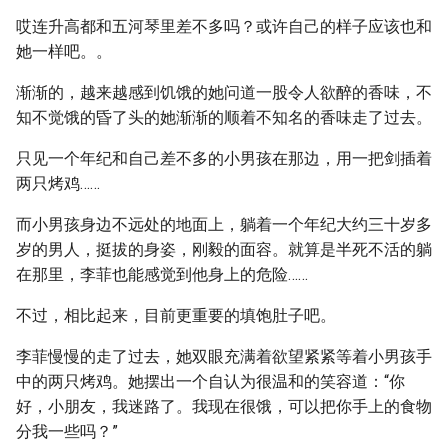
哎连升高都和五河琴里差不多吗？或许自己的样子应该也和
她一样吧。。
渐渐的，越来越感到饥饿的她问道一股令人欲醉的香味，不
知不觉饿的昏了头的她渐渐的顺着不知名的香味走了过去。
只见一个年纪和自己差不多的小男孩在那边，用一把剑插着
两只烤鸡……
而小男孩身边不远处的地面上，躺着一个年纪大约三十岁多
岁的男人，挺拔的身姿，刚毅的面容。就算是半死不活的躺
在那里，李菲也能感觉到他身上的危险……
不过，相比起来，目前更重要的填饱肚子吧。
李菲慢慢的走了过去，她双眼充满着欲望紧紧等着小男孩手
中的两只烤鸡。她摆出一个自认为很温和的笑容道：“你
好，小朋友，我迷路了。我现在很饿，可以把你手上的食物
分我一些吗？”