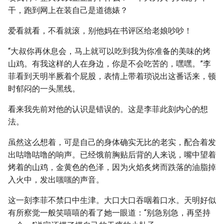
干，跑到网上在装自己是道德婊？
爱看就看，不看就滚，别他妈在书评区给老娘吵吵！
“大叔你再休息会，马上就可以吃到我为你准备的美味的烤
山鸡。有我这样的人在身边，你是不会吃苦的，嘿嘿。”李
菲看到天明半厥着个屁股，表情上带着琐说出这番话来，顿
时郁闷的一头黑线。
看来我先前对他的认识是错误的。这是李菲此刻内心的想
法。
虽然这么想着，可是自己的身体确实无比的老实，配合着发
出咕噜咕噜的响声。已经饿前胸贴后背的人来说，嘴中望着
烤着的山鸡，金黄色的色泽，因为火焰炙烤而跌落的油脂掉
入火中，发出嗤嗤的声音。
这一刻李菲不禁口中生津。大口大口吞咽着口水。天明好似
有所察觉一般笑嘻嘻的看了她一眼道：“别急别急，再坚持