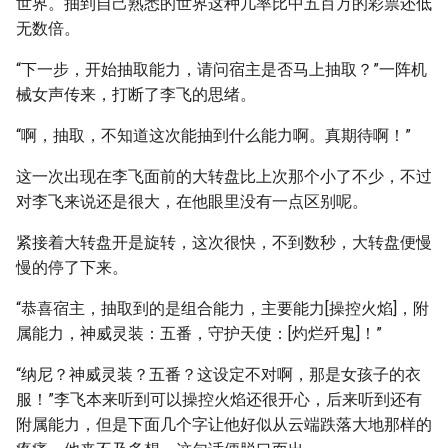
世界。抽到自己熟悉的世界这种几率比中五百万的彩票还低
无数倍。
“下一步，开始抽取能力，请问宿主是否马上抽取？”一阵机
械女声传来，打断了李飞的思绪。
“啊，抽取，不知道这次能抽到什么能力啊。真期待啊！”
这一次出现在李飞面前的大转盘比上次那个小了不少，不过
对李飞来说还是很大，在他眼里没有一点区别呢。
紧接着大转盘开是旋转，这次很快，不到数秒，大转盘便慢
慢的停了下来。
“恭喜宿主，抽取到的是组合能力，主要能力[操控火焰]，附
属能力，神威灵装：五番，守护天使：[灼烂歼鬼]！”
“纳尼？神威灵装？五番？这设定不对啊，那是女孩子的衣
服！”李飞本来听到可以操控火焰还很开心，后来听到还有
附属能力，但是下面几个字让他好似从云端跌落大地那样的