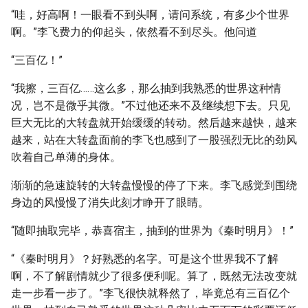
“哇，好高啊！一眼看不到头啊，请问系统，有多少个世界
啊。”李飞费力的仰起头，依然看不到尽头。他问道
“三百亿！”
“我擦，三百亿……这么多，那么抽到我熟悉的世界这种情
况，岂不是微乎其微。”不过他还来不及继续想下去。只见
巨大无比的大转盘就开始缓缓的转动。然后越来越快，越来
越来，站在大转盘面前的李飞也感到了一股强烈无比的劲风
吹着自己单薄的身体。
渐渐的急速旋转的大转盘慢慢的停了下来。李飞感觉到围绕
身边的风慢慢了消失此刻才睁开了眼睛。
“随即抽取完毕，恭喜宿主，抽到的世界为《秦时明月》！”
“《秦时明月》？好熟悉的名字。可是这个世界我不了解
啊，不了解剧情就少了很多便利呢。算了，既然无法改变就
走一步看一步了。”李飞很快就释然了，毕竟总有三百亿个