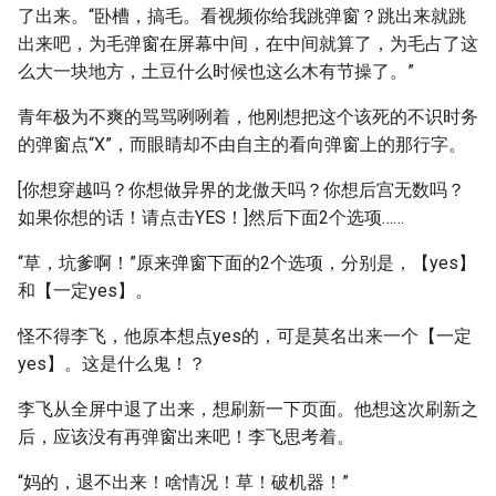
了出来。“卧槽，搞毛。看视频你给我跳弹窗？跳出来就跳
出来吧，为毛弹窗在屏幕中间，在中间就算了，为毛占了这
么大一块地方，土豆什么时候也这么木有节操了。”
青年极为不爽的骂骂咧咧着，他刚想把这个该死的不识时务
的弹窗点“X”，而眼睛却不由自主的看向弹窗上的那行字。
[你想穿越吗？你想做异界的龙傲天吗？你想后宫无数吗？
如果你想的话！请点击YES！]然后下面2个选项……
“草，坑爹啊！”原来弹窗下面的2个选项，分别是，【yes】
和【一定yes】。
怪不得李飞，他原本想点yes的，可是莫名出来一个【一定
yes】。这是什么鬼！？
李飞从全屏中退了出来，想刷新一下页面。他想这次刷新之
后，应该没有再弹窗出来吧！李飞思考着。
“妈的，退不出来！啥情况！草！破机器！”