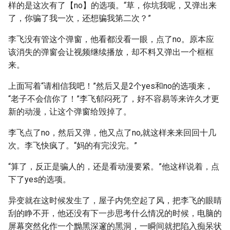
样的是这次有了【no】的选项。“草，你坑我呢，又弹出来
了，你骗了我一次，还想骗我第二次？”
李飞没有管这个弹窗，他看都没看一眼，点了no。原本应
该消失的弹窗会让视频继续播放，却不料又弹出一个框框
来。
上面写着“请相信我吧！”然后又是2个yes和no的选项来，
“老子不会信你了！”李飞郁闷死了，好不容易等来许久才更
新的动漫，让这个弹窗给毁掉了。
李飞点了no，然后又弹，他又点了no,就这样来来回回十几
次。李飞快疯了。“妈的有完没完。”
“算了，反正是骗人的，还是看动漫要紧。”他这样说着，点
下了yes的选项。
异变就在这时候发生了，屋子内凭空起了风，把李飞的眼睛
刮的睁不开，他还没有下一步思考什么情况的时候，电脑的
屏幕突然化作一个黝黑深邃的黑洞，一瞬间就把陷入痴呆状