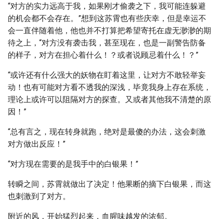
“对方的实力远高于我，如果刚才偷袭之下，我可能连躲避
的机会都不会存在。”想到这苏霄也有些庆幸，但是幸运不
会一直伴随着他，他也并不打算把希望寄托在虚无渺渺的期
待之上，“对方没有袭击我，甚至现在，也是一副警告防备
的样子，对方在担心着什么！？或者说顾忌着什么！？”
“或许还有什么强大的妖物在盯着这里，让对方不敢轻举妄
动！也有可能对方看不透我的深浅，毕竟我身上存在系统，
理论上或许可以阻隔对方的探查。又或者其他我不清楚的原
因！”
“总有言之，现在转身就跑，绝对是最傻的办法，这会刺激
对方做出反应！”
“对方现在需要的是我手中的白银果！”
转瞬之间，苏霄就做出了决定！他果断的摘下白银果，而这
也刺激到了对方。
附近的风，开始猛烈起来，血腥味越发的浓郁。