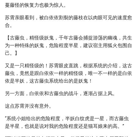
蔓藤怪的恢复力也极为惊人。
苏霄亲眼看到，被白依依割裂的藤枝在以肉眼可见的速度愈
合。
【古藤虫，精怪级妖鬼，千年古藤会捕捉游荡的幽魂，共生
为一种特殊的妖鬼，危险程度半星，建议宿主用狐火包围自
己。】
又是一只精怪级的！苏霄眼皮直跳，根据系统的介绍，这古
藤虫，竟然是跟白依依一样的精怪级，唯一不一样的是白依
依是半妖，这古藤虫系统给出的是妖鬼！
另一方面，白依依和古藤虫的战斗，逐渐占据上风。
这点苏霄并没有意外。
“系统小姐给出的危险程度，半妖白纹虎是一星，而古藤虫
是半星，也就是说对我的危险程度还是猫耳娘来的高。”