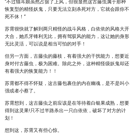
“不过猫耳娘虽然占据了上风，但很显然这古藤虫属于那种
恢复型的精怪妖鬼，只要无法立刻杀死对方，它就会跟你不
死不休！”
苏霄很快就了解到两只精怪的战斗风格，白依依的风格大开
大合，她爪牙锋利无比，拥有驾驭风的能力，这让她的身形
无比灵活，可以说是相当可怕的对手！
但另一方面，古藤虫的藤枝，有着强大的干扰能力，想要近
身对付古藤虫，极为困难。除此之外，这种精怪级妖鬼却还
有着强大的恢复能力！！
苏霄都不得不怀疑，这古藤包裹住的内在幽魂，是不是叫小
强或者小蔡了。
苏霄想到，这古藤虫之前应该是在等待着白银果成熟，想要
得到这灵果!只不过半路杀出一只白依依，破坏了对方的计
划！
想到这，苏霄又有些心惊。