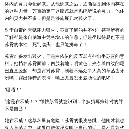
体内的灵力凝聚起来。从他醒来之后，逐渐察觉到体内存在
的这种力量，苏霄确定了这应该就是系统所说的灵力，他体
内的灵力并不多，但是足够施展几次狐火了。
对于自带的天赋能力狐火，苏霄了解的并不够，甚至所有的
了解都是来自脑海中凭空增加的信息，但是坐以待毙也不是
苏霄的本性，死到临头，也只能拼命了！
苏霄准备发出狐火，但是白依依的反应却有些出乎苏霄的意
料，她挡在苏霄面前，四肢着地，明黄色，夹杂着白纹的尾
巴直直竖起，却是背对苏霄，朝着不远处半人高的草丛齿牙
咧嘴，露出狰狞的表情，嘴上尤置发出威胁性的咆哮！
“嘎唔！”
“这是在示威！？”很快苏霄就意识到，半妖猫耳娘针对的并
不是自己！
她在示威！这草丛里有危险！苏霄的眼皮急跳，他刚才就想
躲入草丛之中，如果白依依没有阻止自己的话，是不是就代