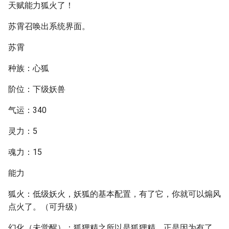
天赋能力狐火了！
苏霄召唤出系统界面。
苏霄
种族：心狐
阶位：下级妖兽
气运：340
灵力：5
魂力：15
能力
狐火：低级妖火，妖狐的基本配置，有了它，你就可以煽风
点火了。（可升级）
幻化（未觉醒）：狐狸精之所以是狐狸精，正是因为有了