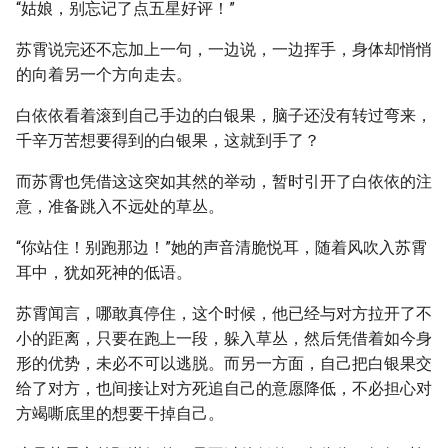
“姑娘，别忘记了点五星好评！”
苏霄说完还不忘加上一句，一边说，一边挥手，身体却悄悄
的向着另一个方向走去。
白依依看着滚到自己手边的白银果，脑子还没有转过弯来，
千辛万苦想要得到的白银果，这就到手了？
而苏霄也凭借这这突如其然的举动，暂时引开了白依依的注
意，准备跳入不远处的草丛。
“你站住！别跑那边！”她的声音清脆悦耳，随着风吹入苏霄
耳中，犹如死神的低语。
苏霄闻言，哪敢真停住，这个时候，他已经与对方拉开了不
小的距离，只要在跑上一段，躲入草丛，然后凭借着如今身
形的优势，未必不可以逃脱。而另一方面，自己把白银果交
给了对方，也间接让对方死追自己的意愿降低，不必担心对
方竭嘶底里的想要干掉自己。