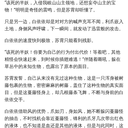
“该死的半妖，入侵我岐山山主领地，还想妄夺山主的宝
物！”明明是奇怪的震鸣，但是苏霄却听懂了。
只是另一边，白依依却是对对方的喊声充耳不闻，利爪嵌入
土地，身侧风声呼啸，下一瞬间，就发动了迅雷般的攻击。
白依依的速度快到极致，苏霄只能看到残影。
“该死的半妖！你要为自己的行为付出代价！等着吧，其他
精怪会快速赶来，到时候你插翅难逃！”伴随着嘶吼，躲在
草丛中的未知生物，也露出了原本的面目。
苏霄发誓，自己从来没有见过这种生物，这是一只浑身被树
藤包裹的生物，密密麻麻的树藤，盖住了这种生物的真实面
目，但是这蔓藤怪身上，却几根藤条飞舞，不断与身前的白
依依交手。
白依依借助风的优势，爪如刃，身如风，她不断躲闪蔓藤怪
的抽击，不时找机会靠近蔓藤怪，锋利的爪牙几次带出红色
的液体，也不知道是血还是其他的液体，但是与此同时，这