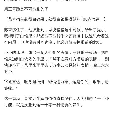
第三章跑是不可能跑的了
【恭喜宿主获得白银果，获得白银果凝结的100点气运。】
苏霄愣住了，他没想到，系统偏偏这个时候，给出了提示。
我得到了白银果？那还能不能转手？苏霄脑中快速思考着这
个问题，但他没有时间犹豫，他必须解决掉眼前的危机。
小小的狐狸，露出一副人性化的表情，苏霄爪子移动，把白
银果递到白依依的手里，浑然不在意对方懵逼的表情，一副
快递小哥，风里来雨里去，万事云淡风轻的表情，嘴上念念
有声。
“X通直达，服务遍神州，诚信递万家。这是你的白银果，请
签收。”
这一举动，直接让半妖白依依直接愣住，因为她想了一千种
可能，就是没想到这一千零一种情况的发生。