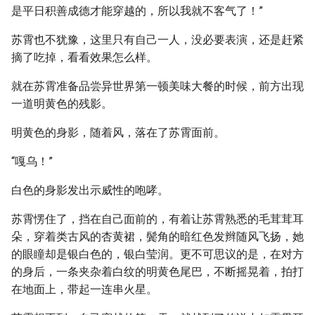
是平日积善成德才能穿越的，所以我就不客气了！”
苏霄也不犹豫，这里只有自己一人，没必要表演，还是赶紧
摘了吃掉，看看效果怎么样。
就在苏霄准备品尝异世界第一顿美味大餐的时候，前方出现
一道明黄色的残影。
明黄色的身影，随着风，落在了苏霄面前。
“嘎乌！”
白色的身影发出示威性的咆哮。
苏霄愣住了，挡在自己面前的，有着让苏霄熟悉的毛茸茸耳
朵，穿着类古风的杏黄裙，鬓角的暗红色发辫随风飞扬，她
的眼瞳却是银白色的，银白莹润。更不可思议的是，在对方
的身后，一条夹杂着白纹的明黄色尾巴，不断摇晃着，拍打
在地面上，带起一连串火星。