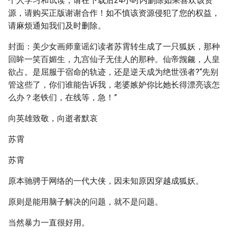
个人学习和试读，请在下载后24小时内删除如果喜欢该资
源，请购买正版谢谢合作！如不慎该资源侵犯了您的权益，
请麻烦通知我们及时删除。
封面：美少女画师童谣幻读者苏霄转生成了一只狐妖，那种
回眸一笑百媚生，九宫仙子无佳人的那种。仙帝觊觎，人皇
欲占。是屈服于宿命的轨迹，还是逆天成为绝世强者?“先别
管这些了，你们谁能告诉我，老婆嫉妒你比她长得漂亮该怎
么办？老铁们，在线等，急！”
向英雄致敬，向逝者默哀
苏霄
苏霄
原本驰骋于网络的一代大侠，因未知原因穿越成狐妖。
原则是能用脑子解决的问题，就不是问题。
当然暴力一直很好用。