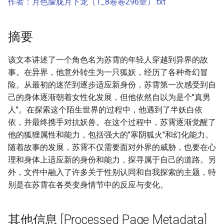
作者：月色朦胧月下龙（1_8卷卷296章）.txt
摘要
该文本讲述了一个角色名为苏霄的年轻人穿越到异界的故
事。在异界，他意外转生为一只狐妖，经历了各种奇幻冒
险。从最初的迷茫到逐步适应新身份，苏霄第一次感受到自
己的身体逐渐朝着女性化发展，但他依然自以为是个"真男
人"。在探索这个陌生世界的过程中，他遇到了半妖白依
依，并最终携手对抗妖兽。在这个过程中，苏霄逐渐觉醒了
他的狐狸属性和能力，包括强大的"寒阴狐火"和幻化能力。
随着故事的发展，苏霄不仅需要面对外界的威胁，也要在心
理和身体上适应新的身份和能力，探寻属于自己的道路。另
外，文件中融入了许多关于性别认同和自我探索的主题，特
别是在苏霄在各类变身情节中的反应与变化。
其他信息 [Processed Page Metadata]