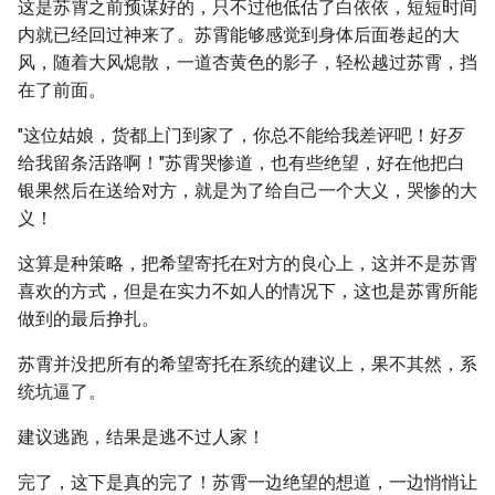
这是苏霄之前预谋好的，只不过他低估了白依依，短短时间
内就已经回过神来了。苏霄能够感觉到身体后面卷起的大
风，随着大风熄散，一道杏黄色的影子，轻松越过苏霄，挡
在了前面。
"这位姑娘，货都上门到家了，你总不能给我差评吧！好歹
给我留条活路啊！"苏霄哭惨道，也有些绝望，好在他把白
银果然后在送给对方，就是为了给自己一个大义，哭惨的大
义！
这算是种策略，把希望寄托在对方的良心上，这并不是苏霄
喜欢的方式，但是在实力不如人的情况下，这也是苏霄所能
做到的最后挣扎。
苏霄并没把所有的希望寄托在系统的建议上，果不其然，系
统坑逼了。
建议逃跑，结果是逃不过人家！
完了，这下是真的完了！苏霄一边绝望的想道，一边悄悄让