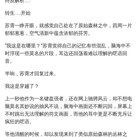
特质解析……
转生……开始
苏霄一睁开眼，就感觉自己处在了原始森林之中，四周一片
郁郁葱葱，空气清新中蕴含浓郁的芬芳。
“我这是在哪里？”苏霄觉得自己的记忆有些混乱，脑海中不
时浮现一些莫名的片段，耳边还回荡着难以理解的呓语回
音。
半响，苏霄才回复过来。
我这是穿越了？
上一秒他作为一名键盘强者，还在网上驰骋风云，却不想电
脑莫名其妙说的抽风不说，脑海中画面还不断闪回，屏幕上
不时跳出无法理解的符文画面，而他的耳中更是不断充斥让
疯狂的呓语。
等他清醒的时候，却以发现来到了类似原始森林的丛林之