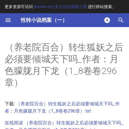
更多资源可访问
tsindex.org 多元性别搜索引擎
进行跨站搜索。
键
性转小说档案（一）
入
摘要
以
（养老院百合）转生狐妖之后
开
其他信息 [Processed Page
必须要倾城天下吗_作者：月
Metadata]
始
色朦胧月下龙（1_8卷卷296
搜
正文
章）
索
下载:
（养老院百合）转生狐妖之后必须要倾城天下吗_作
者：月色朦胧月下龙（1_8卷卷296章）.txt
在线阅读 （养老院百合）转生狐妖之后必须要倾城天下吗_