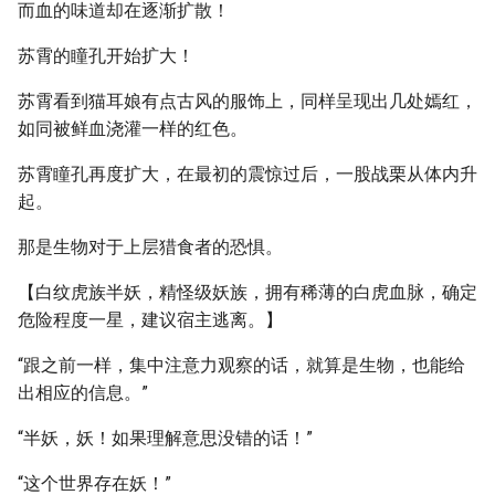
而血的味道却在逐渐扩散！
苏霄的瞳孔开始扩大！
苏霄看到猫耳娘有点古风的服饰上，同样呈现出几处嫣红，
如同被鲜血浇灌一样的红色。
苏霄瞳孔再度扩大，在最初的震惊过后，一股战栗从体内升
起。
那是生物对于上层猎食者的恐惧。
【白纹虎族半妖，精怪级妖族，拥有稀薄的白虎血脉，确定
危险程度一星，建议宿主逃离。】
“跟之前一样，集中注意力观察的话，就算是生物，也能给
出相应的信息。”
“半妖，妖！如果理解意思没错的话！”
“这个世界存在妖！”