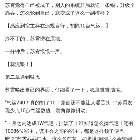
苏霄觉得自己被坑了，别人的系统开局就送一条鲲，升级全
靠吞，怎么轮到自己，就变成了这么一副模样？
【感应到宿主存在违规言行，扣除10点气运。】
冷不丁的，苏霄愣在原地。
一分钟后，苏霄恨恨一声。
【蒜泥狠！】
第二章遇到猛虎
苏霄唤出自己的界面，仔细看了一下，狐脸微微抽搐。
“气运240！真的扣了10！竟然还不能让人嚼舌头！”苏霄发
现少点10点气运数值，嘴角微微抖动。
“一月之内达成1W气运，扯淡了！谁知道怎么搞气运！还有
10086位宿主，该不会之前的宿主，都是这样领了便当
吧？”苏霄吞吞口水，这么多前辈，如果没挂的话么会轮到