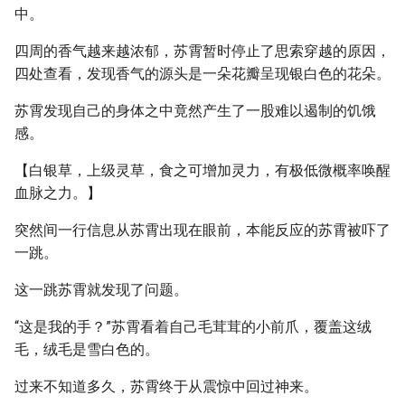
中。
四周的香气越来越浓郁，苏霄暂时停止了思索穿越的原因，
四处查看，发现香气的源头是一朵花瓣呈现银白色的花朵。
苏霄发现自己的身体之中竟然产生了一股难以遏制的饥饿
感。
【白银草，上级灵草，食之可增加灵力，有极低微概率唤醒
血脉之力。】
突然间一行信息从苏霄出现在眼前，本能反应的苏霄被吓了
一跳。
这一跳苏霄就发现了问题。
“这是我的手？”苏霄看着自己毛茸茸的小前爪，覆盖这绒
毛，绒毛是雪白色的。
过来不知道多久，苏霄终于从震惊中回过神来。