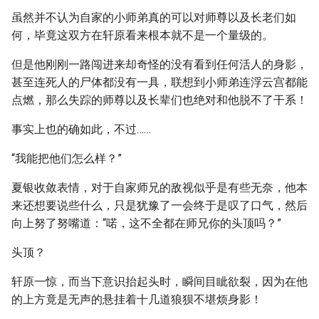
虽然并不认为自家的小师弟真的可以对师尊以及长老们如
何，毕竟这双方在轩原看来根本就不是一个量级的。
但是他刚刚一路闯进来却奇怪的没有看到任何活人的身影，
甚至连死人的尸体都没有一具，联想到小师弟连浮云宫都能
点燃，那么失踪的师尊以及长辈们也绝对和他脱不了干系！
事实上也的确如此，不过……
“我能把他们怎么样？”
夏银收敛表情，对于自家师兄的敌视似乎是有些无奈，他本
来还想要说些什么，只是犹豫了一会终于是叹了口气，然后
向上努了努嘴道：“喏，这不全都在师兄你的头顶吗？”
头顶？
轩原一惊，而当下意识抬起头时，瞬间目眦欲裂，因为在他
的上方竟是无声的悬挂着十几道狼狈不堪烦身影！