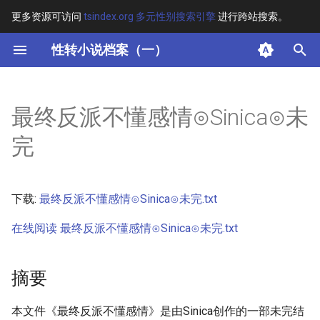
更多资源可访问
tsindex.org 多元性别搜索引擎
进行跨站搜索。
键
性转小说档案（一）
入
摘要
以
最终反派不懂感情⊙Sinica⊙未
开
其他信息 [Processed Page
完
Metadata]
始
搜
正文
下载:
最终反派不懂感情⊙Sinica⊙未完.txt
索
在线阅读 最终反派不懂感情⊙Sinica⊙未完.txt
摘要
本文件《最终反派不懂感情》是由Sinica创作的一部未完结