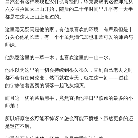
当然会有这种表现也没什么奇怪的，毕竟夏银的这位师兄从
六岁被捡回太上山开始，随后的二十年时间里几乎有一大半
都是在这太上山上度过的。
这里毫无疑问是他的家，有他最喜欢的环境，有严肃但是十
分关心他的长辈，有一个个虽然淘气却也非常可爱的师弟与
师妹。
他熟悉这里的一草一木，也喜欢这里的一山一水。
他本以为这里的一切会持续到很久很久，直到自己老去之时
都不会有任何改变，然而就在今天，就在这一刻───过往
的宁静随着宫阙的陨落一起飞灰烟灭。
而且这一切的幕后黑手，竟然直指他平日里照顾的最多的小
师弟！
所以轩原怎么可能不惊讶？怎么可能不愤怒？虽然更多的还
是迷茫不解。