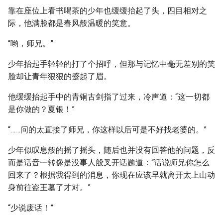
靠在座位上看书喝茶的少年也缓缓抬起了头，四目相对之
际，他满脸都是春风般温暖的笑意。
“哟，师兄。”
少年抬起手轻轻的打了个招呼，但那与记忆中毫无差别的笑
脸却让青年狠狠的蹙起了眉。
他缓缓抬起手中的青铜古剑指了过来，冷声道：“这一切都
是你做的？夏银！”
“……问的太直接了师兄，你这样以后可是不好找老婆的。”
少年似叹息般的摇了摇头，随后也并没有回答他的问题，反
而是话音一转像是没事人般叉开话题道：“话说师兄你怎么
回来了？根据我得到的消息，你现在应该早就离开太上山动
身前往盗王墓了才对。”
“少说废话！”