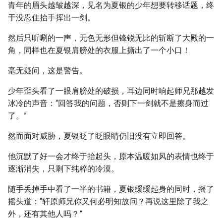
青年的眉头越皱越深，见名为夏银的少年想要转移话题，终
于没忍住抬手挥出一剑。
然后只听唰的一声，无色无形但锋锐无比的斩断了大殿的一
角，同样也在夏银肩膀处的衣服上撕出了一个小口！
毫无疑问，这是警告。
少年歪头看了一眼肩膀处的破损，耳边同时响起师兄那越发
冰冷的声音：“回答我的问题，否则下一剑就不是擦身而过
了。”
然而面对威胁，夏银眨了眨眼睛仍旧没有立即回答。
他沉默了好一会才终于抬起头，原本温暖如风的表情也终于
逐渐消失，只剩下纯粹的冷漠。
随手丢掉手中看了一半的书籍，夏银缓缓起身的同时，摇了
摇头道：“轩原师兄你又何必明知故问？再说这里除了我之
外，还有其他人吗？”