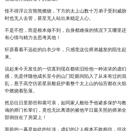
怪不得浮云宫熊熊燃烧，下方的太上山数十万弟子受到威胁
时也无人去管，甚至无人站出来稳定人心。
不是不想，而是根本做不到，自身都难保的情况下又哪里还
有心情与精力去思考其他！
轩原看着不远处的白衣少年，只感觉这位师弟越发的陌生起
来。
说起来今天发生的一切直到现在都依旧给他一种浓浓的虚幻
感，先是伴随他成长至今的山门眨眼间陷入了从未有过的混
乱，悬于高空仿若星辰般庇护着整个太上山的仙宫都在火焰
中燃烧着坠落。
然后往日里那些和蔼可亲，如同家人般给予他诸多保护与教
诲的师门长辈们，竟也无比离谱的被他平日最关照的师弟全
部倒挂在了房梁上！
面前的一幕是如此的扯淡，虚幻的让人根本不敢相信，但这