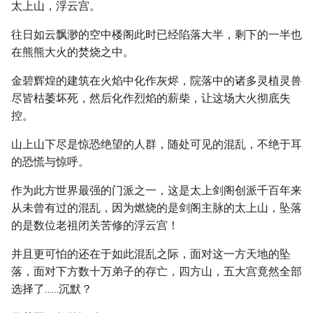
太上山，浮云宫。
往日如云飘渺的空中楼阁此时已经陷落大半，剩下的一半也
在熊熊大火的焚烧之中。
金碧辉煌的建筑在火焰中化作灰烬，院落中的诸多灵植灵兽
尽皆枯萎坏死，然后化作烈焰的薪柴，让这场大火彻底失
控。
山上山下尽是惊恐绝望的人群，随处可见的混乱，不绝于耳
的恐慌与惊呼。
作为此方世界最强的门派之一，这是太上剑阁创派千百年来
从未曾有过的混乱，因为燃烧的是剑阁主脉的太上山，坠落
的是数位老祖闭关苦修的浮云宫！
并且更可怕的还在于如此混乱之际，面对这一方天地的坠
落，面对下方数十万弟子的存亡，四方山，五大宫竟然全部
选择了……沉默？