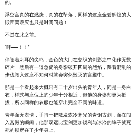
的。
浮空宫真的在燃烧，真的在坠落，同样的这座金碧辉煌的大
殿距离毁灭也只是时间问题！
不过在此之前。
“呯──！！”
伴随着刺耳的尖鸣，金色的大门在交织的剑影之中化作无数
碎片，然后有一道急促的身影破开四周的烈焰，踩着混乱的
步伐闯入这座不知何时就会突然毁灭的宫殿中。
那是一个看起来大概只有二十岁出头的青年人，同是一身白
衣，样式与座位上的少年十分相近，但他的身姿却更为挺
拔，所以同样的衣服也能穿出完全不同的味道。
青年面无表情，手持一把散发森冷寒光的青铜古剑，而在闯
入宫殿的瞬间，他那双远比宝剑更加锐利与冰冷的眸子就死
死的锁定在了少年身上。