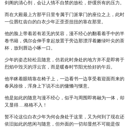
剑阁的清心剂，会让人情不自禁的放松，舒缓所有的压力。
而在大殿最上方那平日里专属于门派掌门的座位之上，此时
一位唇红齿白的白衣少年正歪歪扭扭的靠在那里。
他的脸上带着若有若无的笑容，漫不经心的翻看着手中的半
卷书籍，偶尔会伸手拿起放置于旁边那漂浮着嫩绿叶尖的茶
杯，放到唇边小啄一口。
少年的姿态轻松且随意，仿若此时身处的地方并不是即将于
烈焰中毁灭的浮云宫，而是暖春时节阳光恰好的午后。
他半眯着眼睛靠在椅子上，一边看书一边享受着迎面而来的
春风徐徐，浑身上下说不出的慵懒与惬意。
他是如此的随意与漫不经心，似乎与周围即将融为一体，却
又显得……格格不入！
暂不论这位白衣少年为何会身处于这里，又为何到了现在还
依旧如此的悠闲与随意，但外面的一切却显然不可能是假