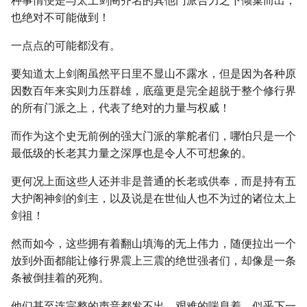
种事情便是与太上剑阁齐名的其他门派合力之下倾巢而出，
也绝对不可能做到！
一点点的可能都没有。
要知道太上剑阁虽然平日里不显山不露水，但是因为各种原
因数百年来实则力压群雄，底蕴更是完全超脱于整个修行界
的所有门派之上，代表了绝对的力量与权威！
而作为这个史无前例的强大门派的掌舵者们，哪怕只是一个
最低级的长老其力量之深厚也是令人不可想象的。
更何况上面这些人还并非是普通的长老或供奉，而是持有五
大护阁神剑的剑主，以及说是在世仙人也不为过的诸位太上
剑祖！
然而如今，这些拥有着翻山填海的无上伟力，随便拉出一个
放到外面都能让修行界震上三震的绝世强者们，却像是一条
条被倒挂着的死狗。
他们甚至连完整的声音都发不出，艰难的喘息着，似乎下一