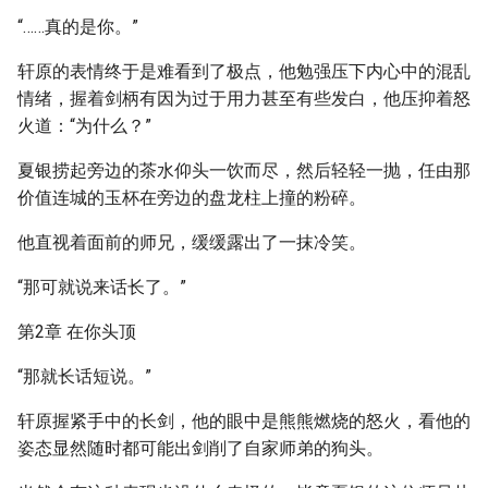
“……真的是你。”
轩原的表情终于是难看到了极点，他勉强压下内心中的混乱
情绪，握着剑柄有因为过于用力甚至有些发白，他压抑着怒
火道：“为什么？”
夏银捞起旁边的茶水仰头一饮而尽，然后轻轻一抛，任由那
价值连城的玉杯在旁边的盘龙柱上撞的粉碎。
他直视着面前的师兄，缓缓露出了一抹冷笑。
“那可就说来话长了。”
第2章 在你头顶
“那就长话短说。”
轩原握紧手中的长剑，他的眼中是熊熊燃烧的怒火，看他的
姿态显然随时都可能出剑削了自家师弟的狗头。