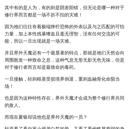
其中有的是人为，有的则是阴差阳错，但无论是哪一种对于
修行界而言都是一场不折不扣的灾难！
因为祂们往往有着极端狰狞恐怖的外表以及与之匹配的可怕
力量，加上本性残暴嗜血且毫无理智，没有任何交流的可
能，所以一旦出现就是一场灾难。
并且界外天魔还有一个最显著的特点，那就是祂们天然会向
周围散发一种致命之息，这种气息无形无影无色无味，但是
对于修行者而言却是最致命的毒药。
一旦接触，轻则根基受损境界倒退，重则血融骨化命陨当
场！
也是因为这种特性存在，界外天魔才会成为整个修行界共同
的敌人。
而现在夏银却说他也是界外天魔的一员？
轩原看了看自家小师弟白皙的脸，又看了看他略显瘦弱的身