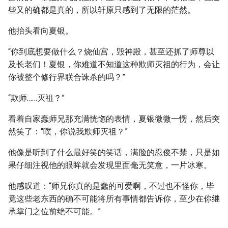
些又的确都是真的，所以轩原只感到了无限的茫然。
他抬头看向夏银。
“你到底想要做什么？烧仙宫，毁神殿，甚至还抓了师尊以
及长老们！夏银，你难道不知道这种欺师灭祖的行为，会让
你被整个修行界联合诛杀的吗？”
“欺师……灭祖？”
看着自家蠢师兄那充满恍惚的表情，夏银微微一愣，然后突
然笑了：“噗，你说我欺师灭祖？”
他像是听到了什么最好笑的笑话，满脸的忍俊不禁，只是如
果仔细注视他的眼眸就会发现里面毫无笑意，一片冰寒。
他感叹道：“师兄你真的是蠢的可爱啊，不过也不怪你，毕
竟这些老东西的确不可能将所有事情都告诉你，至少在你继
承掌门之位前绝不可能。”