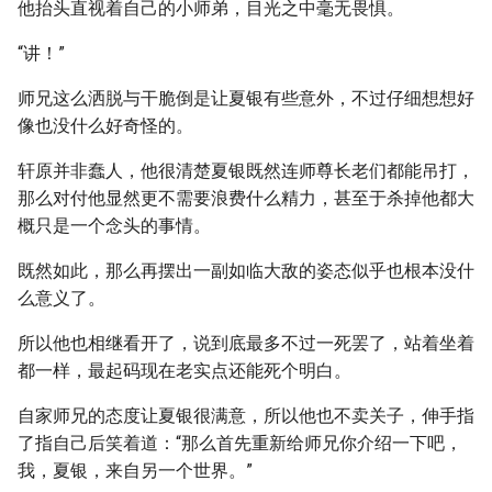
他抬头直视着自己的小师弟，目光之中毫无畏惧。
“讲！”
师兄这么洒脱与干脆倒是让夏银有些意外，不过仔细想想好
像也没什么好奇怪的。
轩原并非蠢人，他很清楚夏银既然连师尊长老们都能吊打，
那么对付他显然更不需要浪费什么精力，甚至于杀掉他都大
概只是一个念头的事情。
既然如此，那么再摆出一副如临大敌的姿态似乎也根本没什
么意义了。
所以他也相继看开了，说到底最多不过一死罢了，站着坐着
都一样，最起码现在老实点还能死个明白。
自家师兄的态度让夏银很满意，所以他也不卖关子，伸手指
了指自己后笑着道：“那么首先重新给师兄你介绍一下吧，
我，夏银，来自另一个世界。”