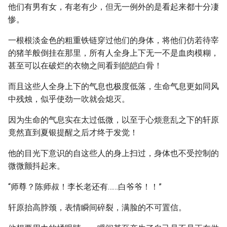
他们有男有女，有老有少，但无一例外的是看起来都十分凄
惨。
一根根淡金色的粗重铁链穿过他们的身体，将他们仿若待宰
的猪羊般倒挂在那里，所有人全身上下无一不是血肉模糊，
甚至可以在破烂的衣物之间看到皑皑白骨！
而且这些人全身上下的气息也极度低落，生命气息更如同风
中残烛，似乎使劲一吹就会熄灭。
因为生命的气息实在太过低微，以至于心烦意乱之下的轩原
竟然直到夏银提醒之后才终于发觉！
他的目光下意识的自这些人的身上扫过，身体也不受控制的
微微颤抖起来。
“师尊？陈师叔！李长老还有……白爷爷！！”
轩原抬高脖颈，表情瞬间碎裂，满脸的不可置信。