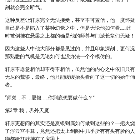
刻就会完全断气。
这种反差让轩原完全无法接受，甚至不可置信，他一度怀疑
自己是不是陷入了某种幻觉之中，但是无论他如何看……此
时被倒挂在悬梁之上都的确是他的师尊与门派长辈们无疑！
因为这些人中他大部分都是见过的，并且印象深刻，更何况
那熟悉的气机是无论如何也没办法一个个模仿的。
轩原不愿意相信却不得不相信，虽然他的内心之中依旧只有
无尽的荒谬，最终，他只能缓缓抬头看向了这一切的始作俑
者。
“师弟，不，夏银……你到底想要做什么？”
第3章 我，界外天魔
轩原更想问的其实还是夏银到底如何做到这些的？一把火烧
了浮云宫不算，竟然还把太上剑阁中几乎所有有头有脸的人
物都给打残挂在了房梁上。