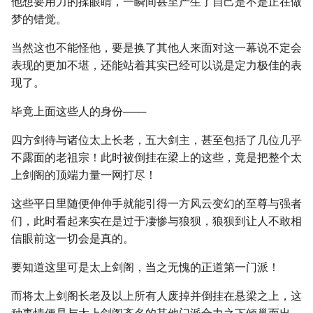
他想要用力的揉眼睛，一瞬间甚至产生了自己是不是正在做
梦的错觉。
当然这也不能怪他，要是换了其他人来面对这一幕说不定会
表现的更加不堪，还能站着其实已经可以说是定力极佳的表
现了。
毕竟上面这些人的身份───
四方剑待与诸位太上长老，五大剑主，甚至包括了几位几乎
不露面的老祖宗！此时被倒挂在梁上的这些，竟是把整个太
上剑阁的顶端力量一网打尽！
这些平日里随便伸伸手就能引得一方风云变幻的至尊与强者
们，此时看起来实在是过于凄惨与狼狈，狼狈到让人不敢相
信眼前这一切会是真的。
要知道这里可是太上剑阁，当之无愧的正道第一门派！
而将太上剑阁长老及以上所有人废掉并倒挂在悬梁之上，这