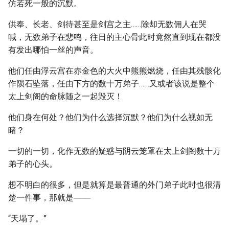
仿若死一般的沉默。
供奉、长老、剑待甚至是剑宫之主……除却无数佣人在哭
喊，无数弟子在悲鸣，往日的主心骨此时竟然直到现在都没
有发出哪怕一丝的声音。
他们任由浮云宫在赤金色的大火中熊熊燃烧，任由其残骸化
作陨石坠落，任由下方的数十万弟子……又或者该说是整个
太上剑阁的命脉随之一起毁灭！
他们身在何处？他们为什么选择沉默？他们为什么视如无
睹？
一切的一切，化作无数的疑惑与阴云笼罩在太上剑阁数十万
弟子的心头。
想不明白的很多，但是就算是最普通的外门弟子此时也很清
楚一件事，那就是───
“天塌了。”