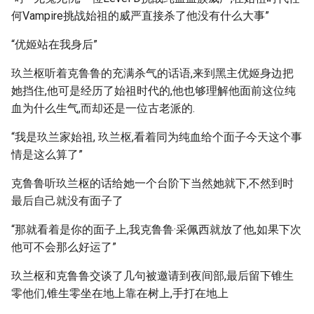
何Vampire挑战始祖的威严直接杀了他没有什么大事”
“优姬站在我身后”
玖兰枢听着克鲁鲁的充满杀气的话语,来到黑主优姬身边把
她挡住,他可是经历了始祖时代的,他也够理解他面前这位纯
血为什么生气,而却还是一位古老派的.
“我是玖兰家始祖, 玖兰枢,看着同为纯血给个面子今天这个事
情是这么算了”
克鲁鲁听玖兰枢的话给她一个台阶下当然她就下,不然到时
最后自己就没有面子了
“那就看着是你的面子上,我克鲁鲁·采佩西就放了他,如果下次
他可不会那么好运了”
玖兰枢和克鲁鲁交谈了几句被邀请到夜间部,最后留下锥生
零他们,锥生零坐在地上靠在树上,手打在地上