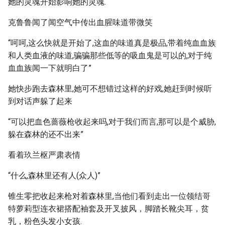
她的灵魂开始影响她的灵魂.
克鲁鲁闻了闻空气中传出血腥味道带微笑
“呵呵,这么快就是开始了,这血的味道真是极品,带着纯血血族
和人类血液的味道,骗骗那些低等的吸血鬼是可以的,对于纯
血血族闻一下就明白了”
她快步跑去森林里,她可不想错过这样的好戏,她赶到时候听
到对话声躲了起来
“可以把血色蔷薇枪收起来吗,对于我们而言,那可以是个威胁,
躲在森林的还不出来”
看着玖兰枢严肃表情
“什么,森林里还有人(众人)”
锥生零把收起来枪对着森林里,当他们看到走出一位领结哥
特萝莉型连衣裙搭配袖套及开叉披风，脚踏长靴尖耳，贫
乳，粉色头发小女孩.