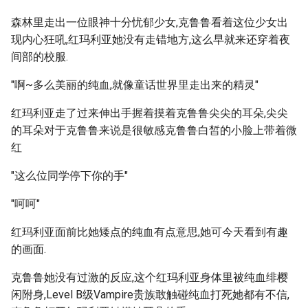
森林里走出一位眼神十分忧郁少女,克鲁鲁看着这位少女出
现内心狂吼,红玛利亚她没有走错地方,这么早就来还穿着夜
间部的校服.
"啊~多么美丽的纯血,就像童话世界里走出来的精灵"
红玛利亚走了过来伸出手握着摸着克鲁鲁尖尖的耳朵,尖尖
的耳朵对于克鲁鲁来说是很敏感克鲁鲁白皙的小脸上带着微
红
"这么位同学停下你的手"
"呵呵"
红玛利亚面前比她矮点的纯血有点意思,她可今天看到有趣
的画面.
克鲁鲁她没有过激的反应,这个红玛利亚身体里被纯血绯樱
闲附身,Level B级Vampire贵族敢触碰纯血打死她都有不信,