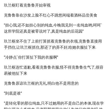
玖兰枢盯着克鲁鲁开始审视
克鲁鲁靠在沙发上脸不红心不跳悠闲端着酒杯品尝美食
"担心我,还不如担心别的纯血,今晚我见到一名纯血哟,呵呵`
这所学院还真是被零说对了,真是纯血的后花园"
玖兰枢坐不住了上前打算抓着克鲁鲁的衣领,克鲁鲁直接用
手挡住,让玖兰枢抓住,那还了的弄不好,给她衣服扯下来.
"冷静点`你打算扯下我的衣服啊"
玖兰枢连忙道歉,看着克鲁鲁衣服,怪不得克鲁鲁生气了,很容
易被他扯下来
克鲁鲁原谅玖兰枢的无礼,明白他不是用意的
"到底是谁"
"是转化零的那位纯血,只不过她用的不是自己的本体,现在学