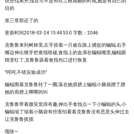
快步伐离开,现在可不是和玖兰枢闹翻的时候,她是有自己的
目的
第三章那还了的
更新时间2018-03-24 15:44:53.0 字数：2046
克鲁鲁来到树林里,左手抓着一只被在路上捕捉的蝙蝠,右手
嘴边伸出獠牙把食指咬破,食指上的血滴在蝙蝠嘴里,蝙蝠眼
睛变红了,克鲁鲁舔着食指伤口进行恢复.
"呵呵,不错实验成功"
蝙蝠围着克鲁鲁转了一圈,落在她肩膀上蝙蝠小脑袋蹭了蹭
她的肩膀上唧唧的叫.
克鲁鲁带着微笑觉得有趣,伸出手食指点一下小蝙蝠的头,小
蝙蝠缩了缩着小脑袋有些害怕看着克鲁鲁没有恶意头伸过去
让克鲁鲁抚摸.
嘎吱~