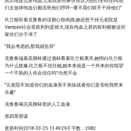
院出现这么多纯血,元老院那些家伙你认为他们坐得住吗,他
们太放肆纯血们都没死他们哼哼~要不我们联手干掉他们"
玖兰枢听着克鲁鲁的话都心惊肉跳,她还想干掉元老院是
Vampire社会里权利到是很大,现在纯血之君的权利都被这些
家伙们分干净了.
"我会考虑的,那我就告辞"
克鲁鲁端着高脚杯通过酒杯看着玖兰枢离开,她明白玖兰枢
为什么犹豫,玖兰枢不信任她,她本来就是一个外来的你指望
一个不熟的人你会信任吗?当然不会.
"元老院不知道你们的血液美不美味或者你们是否给我带来
乐趣"
克鲁鲁喝完高脚杯里的人工血液.
第四章密谋
更新时间2018-03-25 13:49:29.0 字数：2082