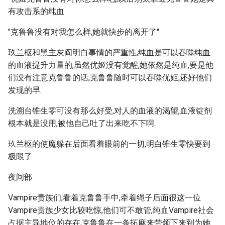
有攻击系的纯血
"克鲁鲁没有对我怎么样,她就快步的离开了"
玖兰枢和黑主灰阎明白事情的严重性,纯血是可以吞噬纯血
的血液提升力量的,虽然优姬没有觉醒,她依然是纯血,要是他
们没有注意克鲁鲁的话,克鲁鲁随时可以吞噬优姬,还好他们
发现的早.
洗溯台锥生零可没有那么好受,对人的血液的渴望,血液锭剂
根本就是没用,被他自己吐了出来吃不下啊.
玖兰枢的使魔躲在后面看着眼前的一切,明白锥生零快要到
极限了.
夜间部
Vampire贵族们,看着克鲁鲁手中,牵着绳子后面很这一位
Vampire贵族少女比较吃惊,他们可不敢管,纯血Vampire社会
占据主导地位的存在,克鲁鲁在一条拓麻来带领下来到为她