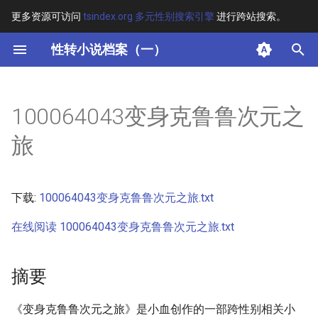
更多资源可访问
tsindex.org 多元性别搜索引擎
进行跨站搜索。
键
性转小说档案（一）
入
摘要
以
100064043变身克鲁鲁次元之
开
其他信息 [Processed Page
旅
Metadata]
始
搜
正文
下载:
100064043变身克鲁鲁次元之旅.txt
索
在线阅读 100064043变身克鲁鲁次元之旅.txt
摘要
《变身克鲁鲁次元之旅》是小血创作的一部跨性别相关小