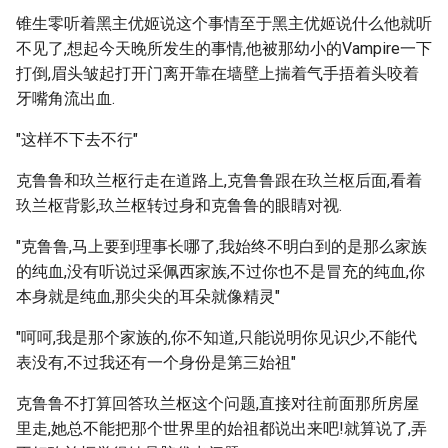
锥生零听着黑主优姬说这个事情至于黑主优姬说什么他就听
不见了,想起今天晚所发生的事情,他被那幼小的Vampire一下
打倒,眉头皱起打开门离开靠在墙壁上揣着气手捂着头咬着
牙嘴角流出血.
"这样不下去不行"
克鲁鲁和玖兰枢行走在道路上,克鲁鲁跟在玖兰枢后面,看着
玖兰枢背影,玖兰枢转过身和克鲁鲁的眼睛对视.
"克鲁鲁,马上要到理事长哪了,我始终不明白到的是那么家族
的纯血,没有听说过采佩西家族,不过你也不是冒充的纯血,你
本身就是纯血,那尖尖的耳朵就像精灵"
"呵呵,我是那个家族的,你不知道,只能说明你见识少,不能代
表没有,不过我还有一个身份是第三始祖"
克鲁鲁不打算回答玖兰枢这个问题,直接对往前面那所房屋
里走,她总不能把那个世界里的始祖都说出来吧!就算说了,弄