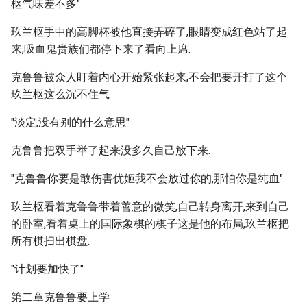
枢气味差不多"
玖兰枢手中的高脚杯被他直接弄碎了,眼睛变成红色站了起
来,吸血鬼贵族们都停下来了看向上席.
克鲁鲁被众人盯着内心开始紧张起来,不会把要开打了这个
玖兰枢这么沉不住气
"淡定,没有别的什么意思"
克鲁鲁把双手举了起来没多久自己放下来.
"克鲁鲁你要是敢伤害优姬我不会放过你的,那怕你是纯血"
玖兰枢看着克鲁鲁带着善意的微笑,自己转身离开,来到自己
的卧室,看着桌上的国际象棋的棋子这是他的布局,玖兰枢把
所有棋扫出棋盘.
"计划要加快了"
第二章克鲁鲁要上学