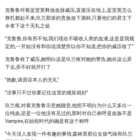
克鲁鲁对着蓝堂英释放血脉威压,直接压在地上,蓝堂英怎么
挣扎都起不来,玖兰那派的贵族放下酒杯,只要他们的君主下
令拿下这个无礼之徒.
"克鲁鲁,你有所不知,我们现在不吸收人类的血液,这是是我规
定的,一开始没有和你说清楚所以你不知道,把你的威压收了"
克鲁鲁收了威压,她明白这是玖兰枢对她的警告,她在这么弄
下去,弄不好就开打了
"抱歉,请原谅本人的无礼"
"没事只不过你要记住这里的规矩就好"
玖兰枢,对着克鲁鲁示意她随意,他想不明白为什么又多出一
位纯血,还是一位他没有见过的,那时对自己称呼是血族不是
Vampire,在始祖时代的确是有这个称呼.
"今天没人发现一件有趣的事情,森林里那位女孩气味和玖兰