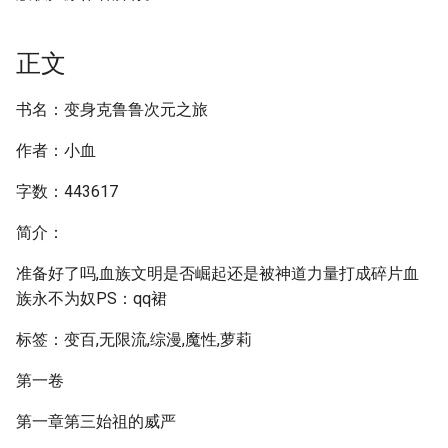
正文
书名：变身克鲁鲁次元之旅
作者：小血
字数：443617
简介：
准备好了吗,血族文明是否崛起还是被神道力量打成碎片血
族永不为奴PS：qq裙
标签：变百,无限流,综漫,魔性,萝莉
第一卷
第一章第三始祖的威严