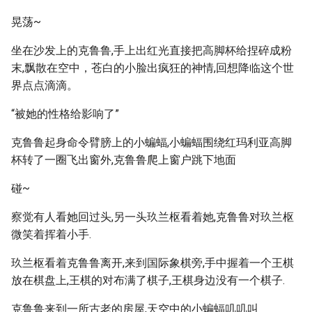
晃荡~
坐在沙发上的克鲁鲁,手上出红光直接把高脚杯给捏碎成粉
末,飘散在空中，苍白的小脸出疯狂的神情,回想降临这个世
界点点滴滴。
“被她的性格给影响了”
克鲁鲁起身命令臂膀上的小蝙蝠,小蝙蝠围绕红玛利亚高脚
杯转了一圈飞出窗外,克鲁鲁爬上窗户跳下地面
碰~
察觉有人看她回过头,另一头玖兰枢看着她,克鲁鲁对玖兰枢
微笑着挥着小手.
玖兰枢看着克鲁鲁离开,来到国际象棋旁,手中握着一个王棋
放在棋盘上,王棋的对布满了棋子,王棋身边没有一个棋子.
克鲁鲁来到一所古老的房屋,天空中的小蝙蝠叽叽叫