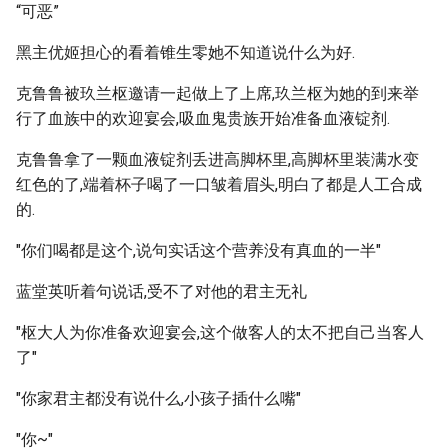
“可恶”
黑主优姬担心的看着锥生零她不知道说什么为好.
克鲁鲁被玖兰枢邀请一起做上了上席,玖兰枢为她的到来举
行了血族中的欢迎宴会,吸血鬼贵族开始准备血液锭剂.
克鲁鲁拿了一颗血液锭剂丢进高脚杯里,高脚杯里装满水变
红色的了,端着杯子喝了一口皱着眉头,明白了都是人工合成
的.
"你们喝都是这个,说句实话这个营养没有真血的一半"
蓝堂英听着句说话,受不了对他的君主无礼
"枢大人为你准备欢迎宴会,这个做客人的太不把自己当客人
了"
"你家君主都没有说什么,小孩子插什么嘴"
"你~"