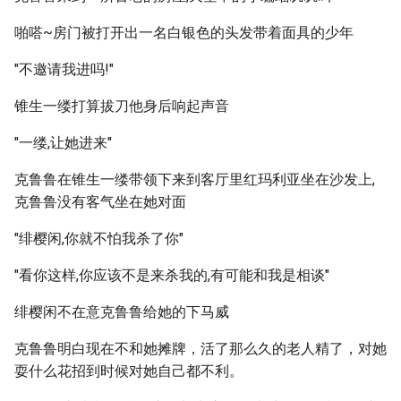
啪嗒~房门被打开出一名白银色的头发带着面具的少年
"不邀请我进吗!"
锥生一缕打算拔刀他身后响起声音
"一缕,让她进来"
克鲁鲁在锥生一缕带领下来到客厅里红玛利亚坐在沙发上,
克鲁鲁没有客气坐在她对面
"绯樱闲,你就不怕我杀了你"
"看你这样,你应该不是来杀我的,有可能和我是相谈"
绯樱闲不在意克鲁鲁给她的下马威
克鲁鲁明白现在不和她摊牌，活了那么久的老人精了，对她
耍什么花招到时候对她自己都不利。