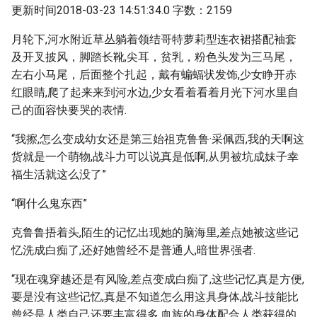
更新时间2018-03-23 14:51:34.0 字数：2159
月轮下,河水附近草丛躺着领结哥特萝莉型连衣裙搭配袖套
及开叉披风，脚踏长靴,尖耳，贫乳，粉色头发为三马尾，
左右小马尾，后面整个扎起，戴有蝙蝠状发饰,少女睁开赤
红眼睛,爬了起来来到河水边,少女看着看着月光下河水里自
己的面容快要哭的表情.
“我擦,怎么变成幼女还是第三始祖克鲁鲁·采佩西,我的天啊这
货就是一个萌物,战斗力可以说真是低啊,从男被坑成妹子幸
福生活就这么没了”
“啊什么鬼东西”
克鲁鲁捂着头,陌生的记忆出现她的脑海里,差点她被这些记
忆洗成白痴了,还好她曾经不是普通人,暗世界强者.
“现在魂穿越还是有风险,差点变成白痴了,这些记忆真是方便,
要是没有这些记忆,真是不知道怎么用这具身体,战斗技能比
曾经是人类自己还要丰富得多,血族的身体配合人类获得的