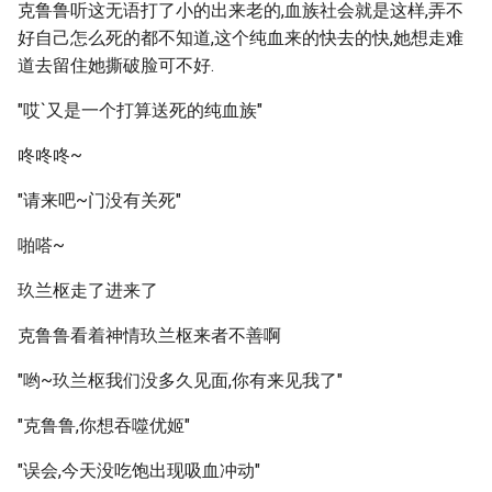
克鲁鲁听这无语打了小的出来老的,血族社会就是这样,弄不
好自己怎么死的都不知道,这个纯血来的快去的快,她想走难
道去留住她撕破脸可不好.
"哎`又是一个打算送死的纯血族"
咚咚咚~
"请来吧~门没有关死"
啪嗒~
玖兰枢走了进来了
克鲁鲁看着神情玖兰枢来者不善啊
"哟~玖兰枢我们没多久见面,你有来见我了"
"克鲁鲁,你想吞噬优姬"
"误会,今天没吃饱出现吸血冲动"