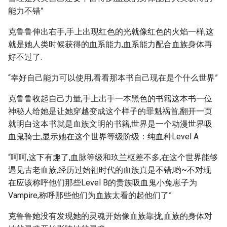
能力不错”
克鲁鲁伸出右手,手上出现红色的光就像红色的火焰一样,这
就是她人类时候获得的血系能力,血系能力配合血族身体再
好不过了.
“幸好自己能力可以使用,看看那本书自己现在是个什么世界”
克鲁鲁收起自己力量,手上出手一本黑色的书籍这本书一位
神秘人给她是让她穿越变成这个样子的罪魁祸首,翻开一页
就明白这本书就是血族文明的书籍,世界是一个动漫世界吸
血鬼骑士,显示她在这个世界等级阶级：纯血种Level A
“呵呵,这下有趣了,血脉等级和玖兰枢差不多,在这个世界能够
遇见古老血族,经历过始祖时代的血族真是不错,哟~不对现
在应该称呼他们那些Level B的贵族吸血鬼小兔崽子为
Vampire,称呼那些他们为血族太看的起他们了”
克鲁鲁她没有发现她的灵魂开始像血族靠拢,血族的身体对