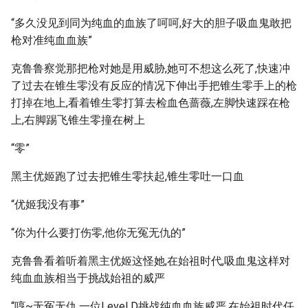
“多久没见到同为纯血的血族了呵呵,好大的胆子吸血鬼敢把
枪对准纯血血族”
克鲁鲁察觉那把枪对她是用威胁,她可不想这么死了,快速冲
了过去在锥生零没有反应的情况下伸出手把锥生零手上的枪
打掉在地上,看着锥生零打算去检血色蔷薇,左脚快速踩在枪
上,右脚踢飞锥生零撞在树上
“零”
黑主优姬跑了过去把锥生零扶起,锥生零吐一口血
“优姬我没有事”
“你为什么要打伤零,他你无冤无仇的”
克鲁鲁看着听着黑主优姬这怪她,在始祖时代,吸血鬼这样对
纯血血族相当于挑战始祖的威严
“哼~无冤无仇,一位Level D挑战纯血血族威严,在始祖时代任