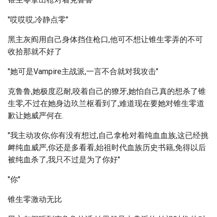
"哎哎哎,冷静点零"
黑主灰阎用自己身体挡住枪口,他可不想让锥生零弄的不可
收拾那就不好了
"她可是Vampire主战派,一言不合就对我攻击"
克鲁鲁,她极度忍耐,咬着自己的獠牙,她怕自己真的想杀了锥
生零,不过在她身边玖兰枢看到了,难道现在要她对锥生零道
歉让她威严何在.
"我主动攻你,你有没有想过,自己拿枪对着纯血血族,这已经挑
衅纯血威严,你还是多看看,始祖时代血族历史书籍,免得以后
被纯血杀了,我只不过是为了你好"
"你"
锥生零激动无比