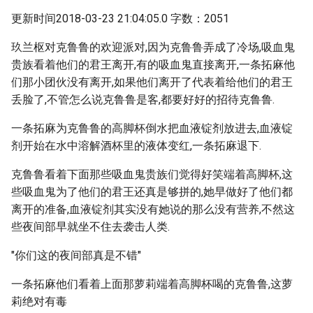
更新时间2018-03-23 21:04:05.0 字数：2051
玖兰枢对克鲁鲁的欢迎派对,因为克鲁鲁弄成了冷场,吸血鬼
贵族看着他们的君王离开,有的吸血鬼直接离开,一条拓麻他
们那小团伙没有离开,如果他们离开了代表着给他们的君王
丢脸了,不管怎么说克鲁鲁是客,都要好好的招待克鲁鲁.
一条拓麻为克鲁鲁的高脚杯倒水把血液锭剂放进去,血液锭
剂开始在水中溶解酒杯里的液体变红,一条拓麻退下.
克鲁鲁看着下面那些吸血鬼贵族们觉得好笑端着高脚杯,这
些吸血鬼为了他们的君王还真是够拼的,她早做好了他们都
离开的准备,血液锭剂其实没有她说的那么没有营养,不然这
些夜间部早就坐不住去袭击人类.
"你们这的夜间部真是不错"
一条拓麻他们看着上面那萝莉端着高脚杯喝的克鲁鲁,这萝
莉绝对有毒