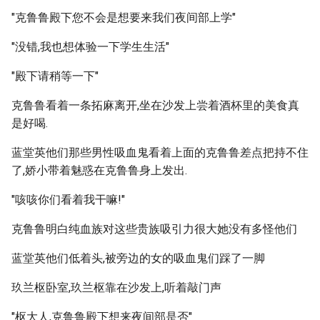
"克鲁鲁殿下您不会是想要来我们夜间部上学"
"没错,我也想体验一下学生生活"
"殿下请稍等一下"
克鲁鲁看着一条拓麻离开,坐在沙发上尝着酒杯里的美食真
是好喝.
蓝堂英他们那些男性吸血鬼看着上面的克鲁鲁差点把持不住
了,娇小带着魅惑在克鲁鲁身上发出.
"咳咳你们看着我干嘛!"
克鲁鲁明白纯血族对这些贵族吸引力很大她没有多怪他们
蓝堂英他们低着头,被旁边的女的吸血鬼们踩了一脚
玖兰枢卧室,玖兰枢靠在沙发上,听着敲门声
"枢大人,克鲁鲁殿下想来夜间部是否"