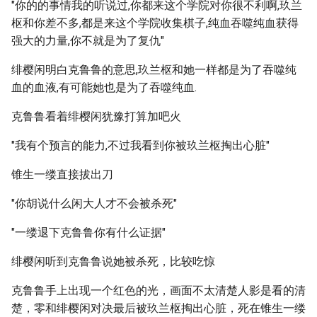
"你的的事情我的听说过,你都来这个学院对你很不利啊,玖兰
枢和你差不多,都是来这个学院收集棋子,纯血吞噬纯血获得
强大的力量,你不就是为了复仇"
绯樱闲明白克鲁鲁的意思,玖兰枢和她一样都是为了吞噬纯
血的血液,有可能她也是为了吞噬纯血.
克鲁鲁看着绯樱闲犹豫打算加吧火
"我有个预言的能力,不过我看到你被玖兰枢掏出心脏"
锥生一缕直接拔出刀
"你胡说什么闲大人才不会被杀死"
"一缕退下克鲁鲁你有什么证据"
绯樱闲听到克鲁鲁说她被杀死，比较吃惊
克鲁鲁手上出现一个红色的光，画面不太清楚人影是看的清
楚，零和绯樱闲对决最后被玖兰枢掏出心脏，死在锥生一缕