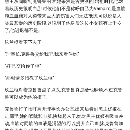
黑主灰阎听到克鲁鲁的话,她果然是古典派的,始祖时代,他对
着段历史很明白,那时候他们不是称呼自己为Vampire,是血族
纯血血族对人类带来巨大的伤害人们无法抵抗,可以说是人
类最悲惨的历史阶段,这说明了他身后这位小女孩有上千岁
了,他进退都不是。
玖兰枢看不下去了
"理事长,克鲁鲁交给我吧,我来看住她"
"好吧,交给你了枢"
"那就请多指教了玖兰枢"
玖兰枢对着克鲁鲁点了点头,克鲁鲁真是给他麻烦,不过克鲁
鲁可以成为他的棋子.
克鲁鲁打了招呼离开理事长办公室,出来后看到黑主优姬在
走廊里,她的喉咙和心脏,快烧起来了,她对黑主优姬有吸血冲
动,血族对同族的血液是渴望的,可以提升自己血脉,克鲁鲁加