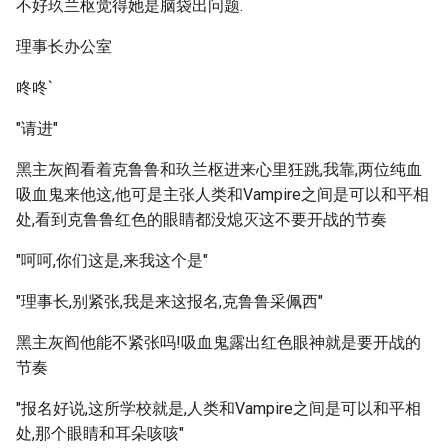
不好玖兰枢觉得她是脑袋出问题.
理事长办公室
咚咚`
"请进"
黑主灰阎看着克鲁鲁和玖兰枢进来心里狂跳,我靠,两位纯血
吸血鬼来他这,他可是主张人类和Vampire之间是可以和平相
处,看到克鲁鲁红色的眼睛都没熄灭这不要开战的节奏
"呵呵,你们这是,来我这个是"
"理事长,别紧张,我是来这报名,克鲁鲁采佩西"
黑主灰阎他能不紧张吗!吸血鬼露出红色眼神就是要开战的
节奏
"报名好说,这所学校就是,人类和Vampire之间是可以和平相
处,那个眼睛和耳朵咳咳"