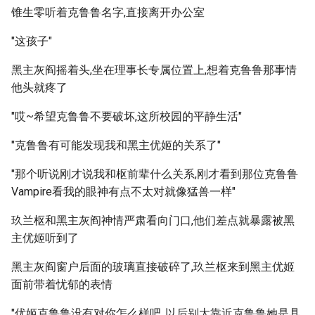
锥生零听着克鲁鲁名字,直接离开办公室
"这孩子"
黑主灰阎摇着头,坐在理事长专属位置上,想着克鲁鲁那事情
他头就疼了
"哎~希望克鲁鲁不要破坏,这所校园的平静生活"
"克鲁鲁有可能发现我和黑主优姬的关系了"
"那个听说刚才说我和枢前辈什么关系,刚才看到那位克鲁鲁
Vampire看我的眼神有点不太对就像猛兽一样"
玖兰枢和黑主灰阎神情严肃看向门口,他们差点就暴露被黑
主优姬听到了
黑主灰阎窗户后面的玻璃直接破碎了,玖兰枢来到黑主优姬
面前带着忧郁的表情
"优姬克鲁鲁没有对你怎么样吧,,以后别太靠近克鲁鲁她是具