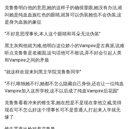
克鲁鲁明白他的意思,她的这样子的确很显眼,她没有办法,谁
叫她是纯血血族红色的眼睛,就算可以伪装她也不会伪装,这
是身为血族的象征.
"不好意思理事长,本人这个眼睛和耳朵无法伪装"
黑主灰阎他就为难,他明白这位娇小的Vampire是古典派,说难
听点克鲁鲁是老顽固,这句话他可不敢说,弄不好会引起人类
和Vampire之间的矛盾
"就这样欢迎来到黑主学院克鲁鲁同学"
"不行,唯独她不行,她都不怎么隐藏自己身份,还在让一位纯血
Vampire加入这所学校,这不以后成了纯血Vampire后花园"
克鲁鲁看着冲来的锥生零,她在想是不是现在拿他立威,觉得
现在可不怎么好这个理事长可不是普通人,打起来入学就无
缘了.
锥生零拿出枪对着克鲁鲁