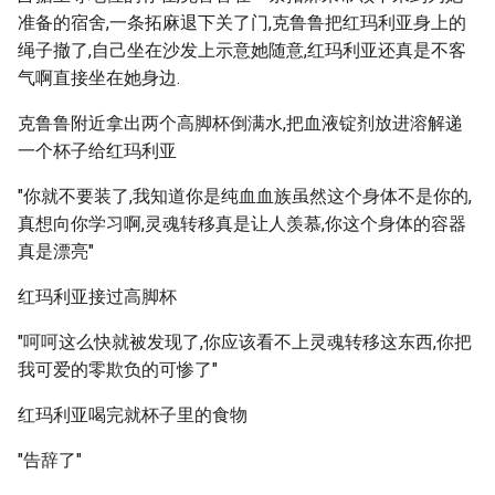
准备的宿舍,一条拓麻退下关了门,克鲁鲁把红玛利亚身上的
绳子撤了,自己坐在沙发上示意她随意,红玛利亚还真是不客
气啊直接坐在她身边.
克鲁鲁附近拿出两个高脚杯倒满水,把血液锭剂放进溶解递
一个杯子给红玛利亚
"你就不要装了,我知道你是纯血血族虽然这个身体不是你的,
真想向你学习啊,灵魂转移真是让人羡慕,你这个身体的容器
真是漂亮"
红玛利亚接过高脚杯
"呵呵这么快就被发现了,你应该看不上灵魂转移这东西,你把
我可爱的零欺负的可惨了"
红玛利亚喝完就杯子里的食物
"告辞了"