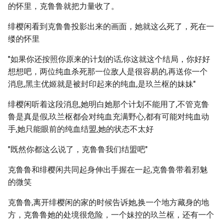
的怀里，克鲁鲁就把力量收了。
绯樱闲看到克鲁鲁投影出来的画面，她就这么死了，死在一
缕的怀里
"如果你还按照你原来的计划的话,你这就这个结局，你好好
想想吧，两位纯血杀死那一位敌人是很容易的,再送你一个
消息,黑主优姬就是被封印起来的纯血,是玖兰枢的妹妹"
绯樱闲听着这段消息,她明白她那个计划不能用了,不管克鲁
鲁是真是假,玖兰枢都会对纯血充满野心,都有可能对纯血动
手,她只能眼前的纯血结盟,她的状态不太好
"既然你都这么说了，克鲁鲁我们结盟吧"
克鲁鲁和绯樱闲共同起身伸出手握在一起,克鲁鲁带着邪魅
的微笑
克鲁鲁,离开绯樱闲的家的时候告诉她,换一个地方藏身的地
方，克鲁鲁她的处境很危险，一个妹控的玖兰枢，还有一个