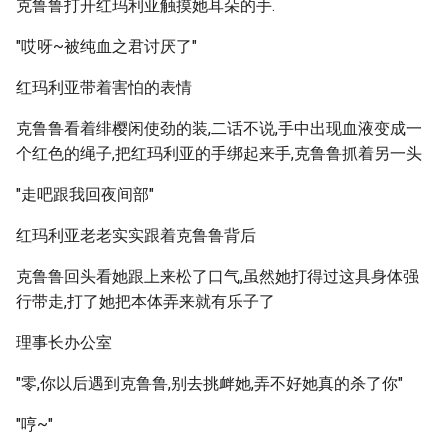
克鲁鲁打开红玛利亚触摸她耳朵的手.
"哎呀~被纯血之君讨厌了"
红玛利亚带着害怕的表情
克鲁鲁看着绯樱闲使劲的装,二话不说,手中出现血液变成一
个红色的绳子,把红玛利亚的手绑起来手,克鲁鲁抓着另一头
"走吧跟我回夜间部"
红玛利亚老老实实跟着克鲁鲁背后
克鲁鲁回头看她跟上来松了口气,虽然她打得过这具身体强
行带走,打了她把本体弄来就有乐子了
理事长办公室
"零,你以后遇到克鲁鲁,别去挑衅她,弄不好她真的杀了你"
"哼~"