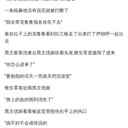
一条拓麻他没有说完就被打断了
"我去带克鲁鲁报名你先下去"
靠在位子上的克鲁鲁看到玖兰枢走了出来打了声招呼一起出
去
黑主家靠洗漱台黑主优姬吹着头发,锥生零直接闯了进来
"你怎么进来了"
"要抱怨的话天一亮就关闭洗澡堂"
锥生零靠近闻黑主优姬
"身上的血的闻到消失了"
黑主优姬看着被蓝堂英咬伤右手上的伤口
"搞不好不会成传说的