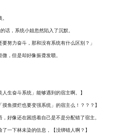
。
淡。
未染的话，系统小姐忽然陷入了沉默。
还要努力奋斗，那和没有系统有什么区别？」
轻微，但是却好像振聋发聩。
美人生奋斗系统」能够遇到的宿主啊。】
「摸鱼摆烂也要变强系统」的宿主么！？？？】
语，好像还在困惑着自己是不是分配错了宿主。
验了一下林未染的信息，【没绑错人啊？】