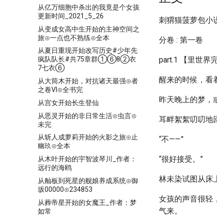
从亿万细胞中杀出的我竟是个女孩
更新时间_2021_5_26
刺猬猫菠萝包小
从变成女高中生开始的主神空间之
旅⊙一点也不熟练⊙全本
分卷 : 第一卷
从夏日重现开始改写历史#少年先
part.1 【里
疯队队长#共75章群①⑥8②衣
7七衣⑥
醒来的时候，看
从大筒木开始，对抗诸天最强⊙者
之卷VI⊙全书完
昨天晚上的梦，
从宫女开始长生登仙
从恶灵开始的非日常生活⊙虫言⊙
耳畔絮絮叨叨地
未完
从斩人成萝莉开始的火影之旅⊙止
“不——”
幽玖⊙全本
“很好接受。”
从木叶开始的宇智波琴川_作者：
远行的海鸥
林未染试图从床
从舢板到死星的舰娘养成系统⊙御
坂00000⊙234853
女孩的声音很轻
从葬帝星开始的女魔王_作者：梦
气来。
如常