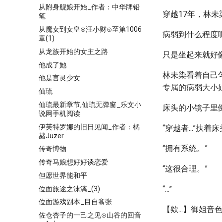
从附身舰娘开始_作者：中华牌铅
穿越17年，林
笔
从魔女到女皇⊙汪小财⊙至第1006
病弱到什么程度
章(1)
从龙族开始的女主之路
只是坐起来就好
他成了她
林未染看着自己
他是言灵少女
专属的病弱大小
仙琉
仙琉最新章节,仙琉无弹窗_乐文小
床头的小镜子里
说网手机阅读
伊芙特罗娜的旧日见闻_作者：橘
“穿越者...”
赭Juzer
“拥有系统。”
传奇博物
传奇马娘想好好谈恋爱
“这很合理。”
但愿世界能和平
“...”
位面旅途之沫漓_(3)
位面游戏副本_目自翕张
【欸...】御姐
佐仓杏子的一己之见⊙山谷的回音