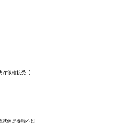
很难接受...】
量就像是要喘不过