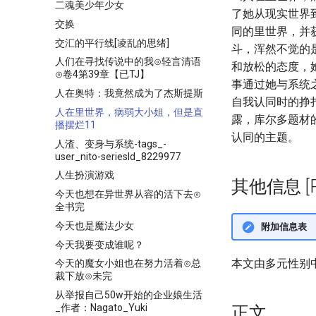
二魂美少年少女
了她从现实世界
交换
同的里世界，并
交汇的平行线[凌乱的思绪]
斗，浑然不觉的
人们在寻找传说中的我⊙轻言清语
和放松的态度，
⊙卷4第39章【已TJ】
事通过她与系统
人在奥特：我竟然成为了杰斯提斯
自我认同时的挣
人在里世界，病弱大小姐，但是直
露，库尔多题材
播摆烂11
认同的主题。
人渣、变身与系统-tags_-
user_nito-seriesId_8229977
人生扮演游戏
其他信息 [Pro
今天也想在异世界从容的活下去⊙
全书完
今天也是魔法少女
附加信息表
今天我要变成谁呢？
本文由多元性别
今天的魔女小姐也在努力活着⊙总
裁下放⊙未完
从举报自己50w开始的企业娘生活
_作者：Nagato_Yuki
正文