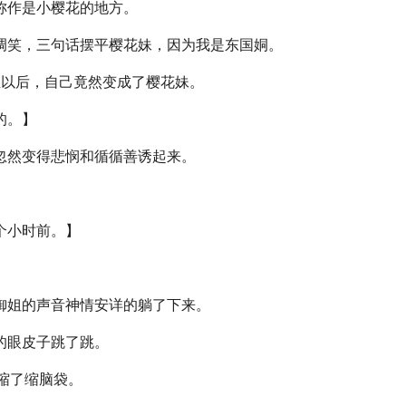
称作是小樱花的地方。
调笑，三句话摆平樱花妹，因为我是东国姛。
重生以后，自己竟然变成了樱花妹。
的。】
忽然变得悲悯和循循善诱起来。
个小时前。】
御姐的声音神情安详的躺了下来。
的眼皮子跳了跳。
”她缩了缩脑袋。