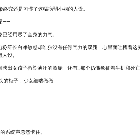
未染终究还是习惯了这幅病弱小姐的人设。
呢——
像已经用尽了全身的力气。
匀称纤长白净敏感却唯独没有任何气力的双腿，心里面吐槽着这
姐人设。
倒映出女孩子微染薄汗的脸庞，还有...那个仿佛象征着生机和死
扶着床头的柜子，少女细喘微微。
音色的系统声忽然卡住。