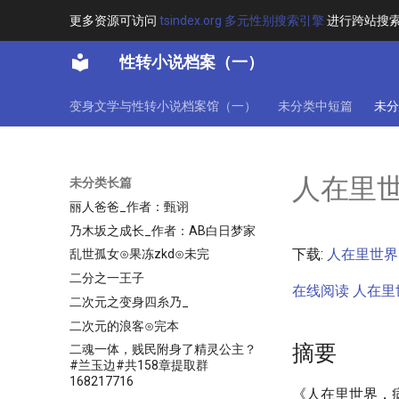
临小姐今天也是猛男vup？」
更多资源可访问
tsindex.org 多元性别搜索引擎
进行跨站搜
为了拯救世界的我嫁给了情敌⊙新
建文本⊙完结
性转小说档案（一）
为濒毁的世界献上希望全本
为美好的无限献上萝莉全本_作
变身文学与性转小说档案馆（一）
未分类中短篇
未分
者：妖怪闲者_1
为美好的海贼献上惠惠
主播小姐姐有几个鬼怪女朋友啊？
人在里
未分类长篇
丽人爸爸
丽人爸爸_作者：甄诩
乃木坂之成长_作者：AB白日梦家
下载:
人在里世界
乱世孤女⊙果冻zkd⊙未完
二分之一王子
在线阅读 人在里
二次元之变身四糸乃_
二次元的浪客⊙完本
摘要
二魂一体，贱民附身了精灵公主？
#兰玉边#共158章提取群
168217716
《人在里世界，