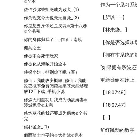
⊙全本
作为一个见习系
佐伯沙弥香拒绝成为败犬_(1)
【所以——】
作为现充今天也毫无自觉_(3)
你是想要身体还是灵魂⊙第十八卷
【林未染。】
⊙全书完
你的身体归我了！_作者：南镜
【你是否选择加
佣兵之王
【拥有本系统的
使徒不会死于玩家
使徒化从海贼开始全本
“如果拥有系统
侦探小姐，抓到你了哦（百）
重新瘫倒在床上，
修仙：我能改变概率_修仙：我能
改变概率免费阅读如果苍天能够理
解TXT下载_手机小说
【18:07:48】
修炼无相魔功后我成为劲敌娇妻⊙
【18:07:47】
漫城枫雪⊙未完
修炼葵花的我还要成为偶像⊙全书
【...】
完
候补圣女_(1)
鲜红跳动的数字
假面骑士也要约会大作战⊙完本