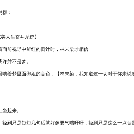
说群：
世界完美人生奋斗系统】
着面前视野中鲜红的倒计时，林未染才相信——
或许并不是梦。
回响着梦里面御姐的音色，【林未染，我知道这一切对于你来说或许
上坐起来。
，轻到只是短短几句话就好像要气喘吁吁，轻到只是这么一点音