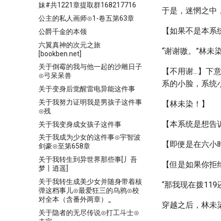
妹#共1221章提取群168217716
于是，迷惘之中
公主的私人画师⊙1-卷五第63章
【如果不是本系
公爵千金的本领
六翼真神的次元之旅
“谢谢嗷。”林未
[bookben.net]
关于倒霉的我与他一起的沙雕日子
【不用谢...
⊙弓呆呆兽
系的小脸，系统
关于变身后觉醒雷电异能这件事
关于我努力证明我是男孩子这件事
【林未染！】
⊙残
【本系统是想告
关于我变身成女孩子这件事
关于我成为少女的这件事⊙宇智波
【即便是在六小
剑豪⊙至第658章
关于我转生到异世界那些事[丿吾
【但是如果你拒
梦丨逍遥]
关于我转生成美少女并随身带着核
“那我现在拨11
弹这档事儿⊙最爱狂三的乌鸦⊙校
对全本（含番外两章）_
穿越之后，林未
关于隐者的无尽传说⊙打工斗士⊙