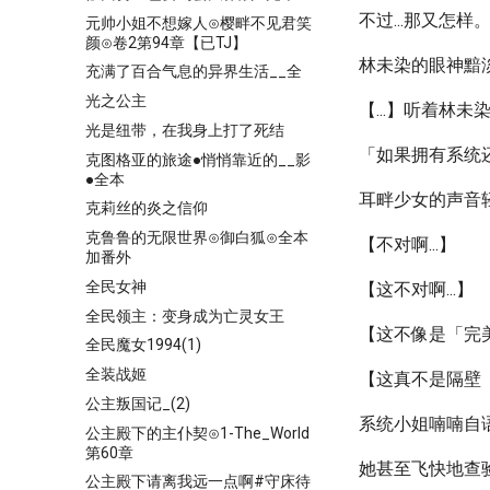
不过...那又怎样
元帅小姐不想嫁人⊙樱畔不见君笑
颜⊙卷2第94章【已TJ】
林未染的眼神黯
充满了百合气息的异界生活__全
光之公主
【...】听着林
光是纽带，在我身上打了死结
「如果拥有系统
克图格亚的旅途●悄悄靠近的__影
●全本
耳畔少女的声音
克莉丝的炎之信仰
克鲁鲁的无限世界⊙御白狐⊙全本
【不对啊...】
加番外
全民女神
【这不对啊...】
全民领主：变身成为亡灵女王
【这不像是「完
全民魔女1994(1)
全装战姬
【这真不是隔壁
公主叛国记_(2)
系统小姐喃喃自
公主殿下的主仆契⊙1-The_World
第60章
她甚至飞快地查
公主殿下请离我远一点啊#守床待