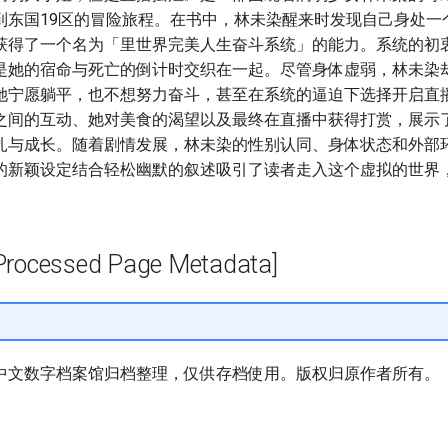
到东国19区的冒险旅程。在书中，林未染醒来时发现自己身处一
获得了一个名为「里世界完美人生奋斗系统」的能力。系统的初
是她的宿命与死亡的倒计时交织在一起。尽管身体虚弱，林未染
她宁愿躺平，也不想努力奋斗，甚至在系统的逼迫下选择开启直
之间的互动、她对美食的渴望以及最终在直播中获得打赏，展示
扎与成长。随着剧情发展，林未染的性别认同、身体状态和外部
的新颖设定结合轻松幽默的叙述吸引了读者走入这个虚拟的世界
cessed Page Metadata]
中文数字档案馆归档整理，仅供存档使用。版权归原作者所有。