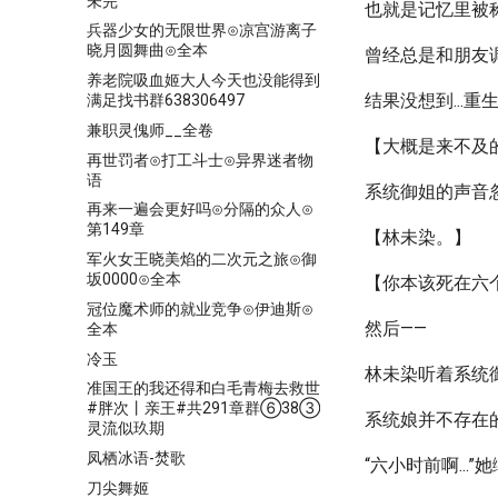
未完
也就是记忆里被
兵器少女的无限世界⊙凉宫游离子
晓月圆舞曲⊙全本
曾经总是和朋友
养老院吸血姬大人今天也没能得到
结果没想到...
满足找书群638306497
兼职灵傀师__全卷
【大概是来不及
再世罚者⊙打工斗士⊙异界迷者物
语
系统御姐的声音
再来一遍会更好吗⊙分隔的众人⊙
第149章
【林未染。】
军火女王晓美焰的二次元之旅⊙御
坂0000⊙全本
【你本该死在六
冠位魔术师的就业竞争⊙伊迪斯⊙
然后——
全本
冷玉
林未染听着系统
准国王的我还得和白毛青梅去救世
#胖次丨亲王#共291章群⑥38③
系统娘并不存在
灵流似玖期
凤栖冰语-焚歌
“六小时前啊...
刀尖舞姬