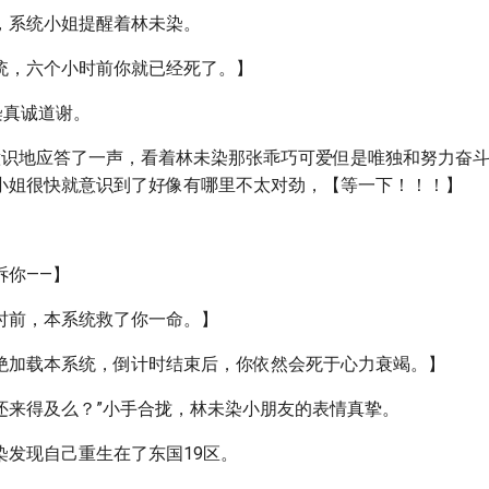
，系统小姐提醒着林未染。
统，六个小时前你就已经死了。】
染真诚道谢。
】下意识地应答了一声，看着林未染那张乖巧可爱但是唯独和努力奋
小姐很快就意识到了好像有哪里不太对劲，【等一下！！！】
诉你——】
时前，本系统救了你一命。】
绝加载本系统，倒计时结束后，你依然会死于心力衰竭。】
9还来得及么？”小手合拢，林未染小朋友的表情真挚。
染发现自己重生在了东国19区。