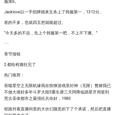
服第6。
Jacklove以一手招牌德来文杀上了韩服第一，1312分。
差的不多，也就四五把就能超过。
“今天多的不说，先上个韩服第一吧，不上不下播。”
······
章节报错
2.都给程璐狂完了
热门推荐：
吞噬星空之无限机缘我在惊悚游戏里封神（无限）赘婿我已
不做大佬好多年斗罗大陆5重生唐三天阿降临踏星开局签到
荒古圣体都市之最强狂兵你好，1983
程路对着直播间里的大伙们随意的下了个承诺，然后把直播