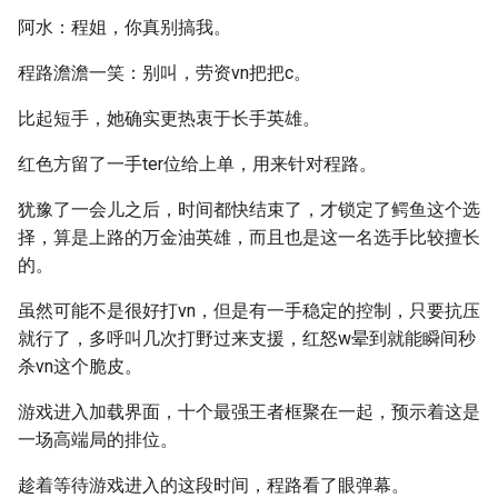
阿水：程姐，你真别搞我。
程路澹澹一笑：别叫，劳资vn把把c。
比起短手，她确实更热衷于长手英雄。
红色方留了一手ter位给上单，用来针对程路。
犹豫了一会儿之后，时间都快结束了，才锁定了鳄鱼这个选
择，算是上路的万金油英雄，而且也是这一名选手比较擅长
的。
虽然可能不是很好打vn，但是有一手稳定的控制，只要抗压
就行了，多呼叫几次打野过来支援，红怒w晕到就能瞬间秒
杀vn这个脆皮。
游戏进入加载界面，十个最强王者框聚在一起，预示着这是
一场高端局的排位。
趁着等待游戏进入的这段时间，程路看了眼弹幕。