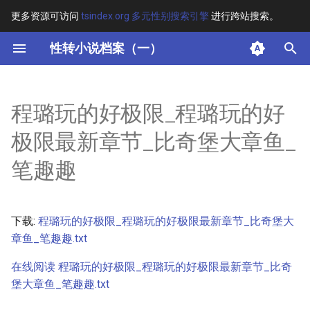
更多资源可访问
tsindex.org 多元性别搜索引擎
进行跨站搜索。
键
性转小说档案（一）
入
摘要
以
程璐玩的好极限_程璐玩的好
开
其他信息 [Processed Page
极限最新章节_比奇堡大章鱼_
Metadata]
始
笔趣趣
搜
正文
索
下载:
程璐玩的好极限_程璐玩的好极限最新章节_比奇堡大
章鱼_笔趣趣.txt
在线阅读 程璐玩的好极限_程璐玩的好极限最新章节_比奇
堡大章鱼_笔趣趣.txt