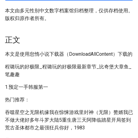
本文由多元性别中文数字档案馆归档整理，仅供存档使用。
版权归原作者所有。
正文
本文是使用怠惰小说下载器（DownloadAllContent）下载的
程璐玩的好极限_程璐玩的好极限最新章节_比奇堡大章鱼_
笔趣趣
1.预定一手韩服第一
热门推荐：
吞噬星空之无限机缘我在惊悚游戏里封神（无限）赘婿我已
不做大佬好多年斗罗大陆5重生唐三天阿降临踏星开局签到
荒古圣体都市之最强狂兵你好，1983