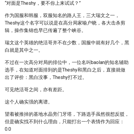
“对面是Theshy，要不你上来试试？”
作为国服和韩服，双服知名的路人王，三大瑞文之一，
Theshy这个名字可以说是在高分局家喻户晓，各大击杀剪
辑，操作集锦也早已传遍了整个峡谷。
瑞文这个英雄的绝活哥并不在少数，国服中就有好几个，黑
白就是其中之一。
不过在一次高分对局的排位中，一位名叫baolan的知名辅助
选手，在知道对面排到的是Theshy和黑白之后，直接就做
出了评价：黑白没事，Theshy打不过。
可见绝活哥之间，亦有差距。
这个人确实强的离谱。
望着被推掉的基地水晶旁门牙塔，下路选手虽然很想反驳，
但是确实找不到什么理由，只能打出一个表情作为回应：
0.0