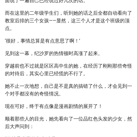
面说了一遍自己已经说过好几次的话。
而在这里的二年级学生们，听到她的话之后全都自动看向了
教室后排的三个女孩——显然，这三个人才是这个班级的顶
点。
‘很好，事情总算是有点意思了啊！’
见到这一幕，纪沙罗的热情顿时高涨了起来。
穿越前也不过就是区区高中生的她，在经历了刚刚那些奇怪
的对待后，其实心里已经慌的不行了。
她不止一次地想，自己是不是真的搞错了什么，才会见到一
个对手都没有的奇怪情况。
现在可好，终于有点像是漫画剧情的展开了！
顺着那些人的目光，她先看向了一位品红色头发的少女，然
后大声问到：