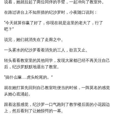
说着，她就拉起了两位同伴的手臂，一起冲向了教室外。
在路过讲台上不知所措的纪沙罗时，小夜随口说到：
“今天就算你赢了好了，你现在就是这里的老大了，行了
吧？”
说完，她们就消失在了走廊之中。
一头雾水的纪沙罗看着消失的三人，欲言又止。
转头看看教室里的其他同学，发现大家都已经不再关注自己
后，纪沙罗默默地退出了教室。
“搞什么嘛……虎头蛇尾的。”
就在她打算先回到自己教室吃便当的时候，一阵莫名的感觉
从她心底涌起。
跟着这股感觉，纪沙罗一口气跑到了教学楼后面的小花园边
上，然后看到了让她惊愕的一幕。