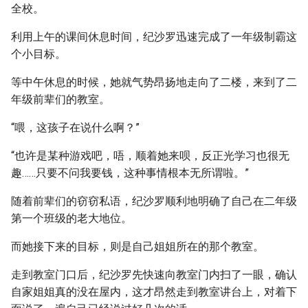
全校。
利用上午的课间休息时间，纪沙罗迅速完成了一年级制霸这
个小目标。
等中午休息的时候，她就气势昂扬地走向了二楼，来到了二
年级前辈们的教室。
“喂，这孩子在说什么啊？”
“也许是某种游戏吧，唔，顺着她来呗，反正光学习也很无
趣……只要不问我要钱，这种事情根本无所谓啦。”
随着前辈们的窃窃私语，纪沙罗顺利地明确了自己在二年级
第一个班级的老大地位。
而她接下来的目标，则是自己姐姐所在的那个教室。
走到教室门口后，纪沙罗先快速向教室门内扫了一眼，确认
自家姐姐真的没在屋内，这才昂然走到教室讲台上，对着下