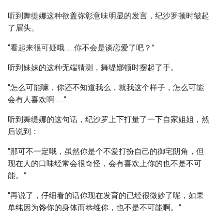
听到舞缇娜这种欲盖弥彰意味明显的发言，纪沙罗顿时皱起
了眉头。
“看起来很可疑哦……你不会是谈恋爱了吧？”
听到妹妹的这种无端猜测，舞缇娜顿时摆起了手。
“怎么可能嘛，你还不知道我么，就我这个样子，怎么可能
会有人喜欢啊……”
听到舞缇娜的这句话，纪沙罗上下打量了一下自家姐姐，然
后说到：
“那可不一定哦，虽然你是个不爱打扮自己的御宅阴角，但
现在人的口味经常会很奇怪，会有喜欢上你的也不是不可
能。”
“再说了，仔细看的话你现在发育的已经很微妙了呢，如果
单纯因为馋你的身体而恭维你，也不是不可能啊。”