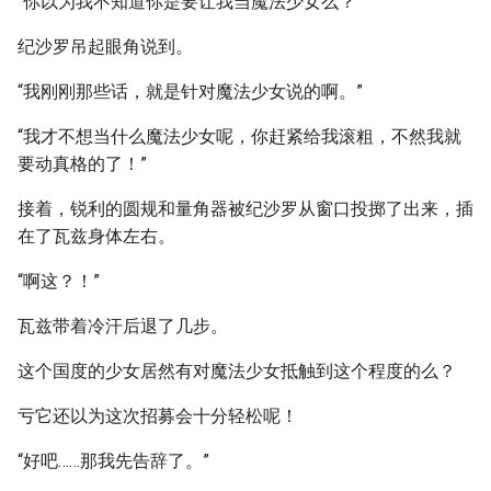
“你以为我不知道你是要让我当魔法少女么？”
纪沙罗吊起眼角说到。
“我刚刚那些话，就是针对魔法少女说的啊。”
“我才不想当什么魔法少女呢，你赶紧给我滚粗，不然我就
要动真格的了！”
接着，锐利的圆规和量角器被纪沙罗从窗口投掷了出来，插
在了瓦兹身体左右。
“啊这？！”
瓦兹带着冷汗后退了几步。
这个国度的少女居然有对魔法少女抵触到这个程度的么？
亏它还以为这次招募会十分轻松呢！
“好吧……那我先告辞了。”