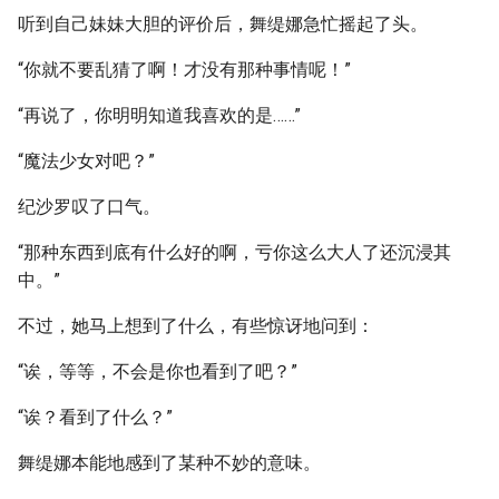
听到自己妹妹大胆的评价后，舞缇娜急忙摇起了头。
“你就不要乱猜了啊！才没有那种事情呢！”
“再说了，你明明知道我喜欢的是……”
“魔法少女对吧？”
纪沙罗叹了口气。
“那种东西到底有什么好的啊，亏你这么大人了还沉浸其
中。”
不过，她马上想到了什么，有些惊讶地问到：
“诶，等等，不会是你也看到了吧？”
“诶？看到了什么？”
舞缇娜本能地感到了某种不妙的意味。