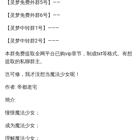
【灵梦免费外群5号】——
【灵梦免费外群6号】——
【灵梦中转群1号】———
【灵梦中转群2号】———
本群免费提取全网平台已购vip章节，制成txt等格式。有想
提取的私聊群主。
岂可修，我才没想当魔法少女呢！
作者: 帝都老宅
簡介:
憧憬魔法少女；
成为魔法少女；
理解魔法少女；