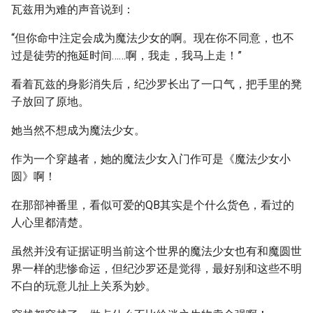
瓦兹用为难的声音说到：
“但你命中注定会成为魔法少女的啊。现在你不同意，也不
过是徒劳的拖延时间……啊，我走，我马上走！”
看着瓦兹的身影消失后，纪沙罗长出了一口气，把手里的凳
子放回了原地。
她当然不想成为魔法少女。
作为一个穿越者，她的魔法少女入门作可是《魔法少女小
圆》啊！
在那部神番里，看似可爱的QB其实是个什么货色，看过的
人心里都清楚。
虽然并没有证据证明当前这个世界的魔法少女也有和魔圆世
界一样的悲惨命运，但纪沙罗还是觉得，最好别和这些不明
不白的玩意儿扯上关系为妙。