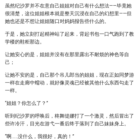
虽然纪沙罗并不在意自己姐姐对自己有什么想法——毕竟她
很清楚，这位姐姐根本就是整天沉浸在自己的幻想里——但
她也还是不想让姐姐随口对妈妈报告些什么的。
于是，她立刻打起精神站了起来，背起书包一口气跑到了教
学楼的鞋柜那边。
让她安心的是，姐姐并没有在那里露出不耐烦的神色等自
己；
让她不安的是，自己那个吊儿郎当的姐姐，现在正如同梦游
一样在走廊中蠕动，就好像灵魂已经被其他什么东西勾走了
一样。
“姐姐？你怎么了？”
听到纪沙罗的呼唤后，柊舞缇娜打了一个激灵，然后冒出了
些许冷汗，目光在游弋一番后终于落到了自己妹妹身上。
“啊……没什么，我很好，真的！”