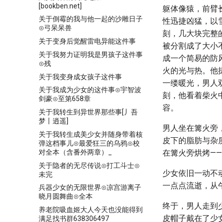
[bookben.net]
躯体像猿，前臂
关于倒霉的我与他一起的沙雕日子
性迅捷凶猛，以
⊙弓呆呆兽
刻，几大块完整
关于变身后觉醒雷电异能这件事
被分割成了大小
关于我努力证明我是男孩子这件事
成一个简易的防
⊙残
火的光与热。他
关于我变身成女孩子这件事
一缕暖光，男人
关于我成为少女的这件事⊙宇智波
刻，他看着柴火
剑豪⊙至第658章
容。
关于我转生到异世界那些事[丿吾
梦丨逍遥]
男人坐在篝火旁
关于我转生成美少女并随身带着核
皮下的脂肪与杂
弹这档事儿⊙最爱狂三的乌鸦⊙校
对全本（含番外两章）_
在篝火旁烘烤—
关于隐者的无尽传说⊙打工斗士⊙
少女依旧一动不
未完
一点点流逝，从
兵器少女的无限世界⊙凉宫游离子
晓月圆舞曲⊙全本
终于，男人走到
养老院吸血姬大人今天也没能得到
皮帽子戴在了少
满足找书群638306497