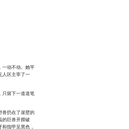
，一动不动。她平
无人区主宰了一
，只留下一道道笔
野兽扔在了崖壁的
温的巨兽开膛破
牙和指甲呈黑色，