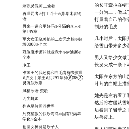
的长耳耷拉在帽
兼职灵傀师__全卷
一分为二，做成
再世罚者⊙打工斗士⊙异界迷者物
语
打量着自己的作
制好的毛皮……
再来一遍会更好吗⊙分隔的众人⊙
第149章
几小时后，太阳
军火女王晓美焰的二次元之旅⊙御
坂0000⊙全本
给雪山带来多少
冠位魔术师的就业竞争⊙伊迪斯⊙
男人又给少女做
全本
长发束成一条下
冷玉
准国王的我还得和白毛青梅去救世
太阳在东方的山
#胖次丨亲王#共291章群⑥38③
灵流似玖期
茸茸的白帽上描
凤栖冰语-焚歌
她先是左右看了
刀尖舞姬
然后将右腿从雪
列克星敦周游世界
后看到了岩壁之
列克星敦的快乐海岛⊙固有结界科
块兽皮上。
学化⊙全本
创世女神竟是乐子人
男人也随她走了