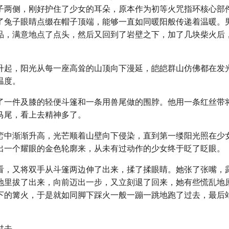
子两侧，刚好护住了少女的耳朵，原本作为初等火咒指环核心部
了兔子眼睛点缀在帽子顶端，能够一直如同暖阳般传递着温暖。
品，满意地点了点头，然后又回到了岩壁之下，加了几块柴火后
升起，阳光从每一座高耸的山顶向下漫延，皑皑群山仿佛都在发
温度。
了一件及膝的轻便斗篷和一条用兽尾做的围脖。他用一条红丝带
马尾，看上去精神多了。
峦中渐渐升高，光芒顺着山壁向下侵染，直到第一缕阳光照在少
出一个耀眼的金色轮廓来，从未有过动作的少女终于眨了眨眼。
看，又将双手从斗篷两边伸了出来，揉了揉眼睛。她张了张嘴，
地里拔了出来，向前迈出一步，又立刻退了回来，她有些慌乱地
下的篝火，于是就如同脚下踩火一般一蹦一跳地跑了过去，最后
过去。