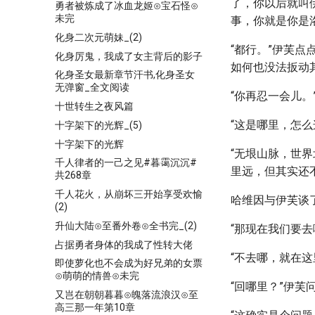
了，你以后就叫
勇者被炼成了冰血龙姬⊙宝石怪⊙
未完
事，你就是你是洛
化身二次元萌妹_(2)
“都行。”伊芙
化身厉鬼，我成了女主背后的影子
如何也没法扳动
化身圣女最新章节汗书,化身圣女
无弹窗_全文阅读
“你再忍一会儿
十世转生之夜风篇
“这是哪里，怎
十字架下的光辉_(5)
十字架下的光辉
“无垠山脉，世
千人律者的一己之见#暮霭沉沉#
里远，但其实还
共268章
千人花火，从崩坏三开始享受欢愉
哈维因与伊芙谈
(2)
升仙大陆⊙至番外卷⊙全书完_(2)
“那现在我们要去
占据勇者身体的我成了性转大佬
“不去哪，就在
即使萝化也不会成为好兄弟的女票
⊙萌萌的情兽⊙未完
“回哪里？”伊芙
又岂在朝朝暮暮⊙魄落流浪汉⊙至
高三那一年第10章