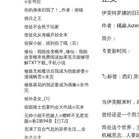
⊙全书完
你的身体归我了！_作者：南镜
伊芙特罗娜的旧
佣兵之王
作者：橘赭Juzer
使徒不会死于玩家
使徒化从海贼开始全本
简介：
侦探小姐，抓到你了哦（百）
🔖更新时间：
修仙：我能改变概率_修仙：我能
改变概率免费阅读如果苍天能够理
解TXT下载_手机小说
修炼无相魔功后我成为劲敌娇妻⊙
🏷️标签：西幻 
漫城枫雪⊙未完
修炼葵花的我还要成为偶像⊙全书
完
候补圣女_(1)
当伊芙醒来时，
假面骑士也要约会大作战⊙完本
曾经还是一个而
元帅小姐不想嫁人⊙樱畔不见君笑
颜⊙卷2第94章【已TJ】
而在这个世界，
充满了百合气息的异界生活__全
机械意志… 人
光之公主