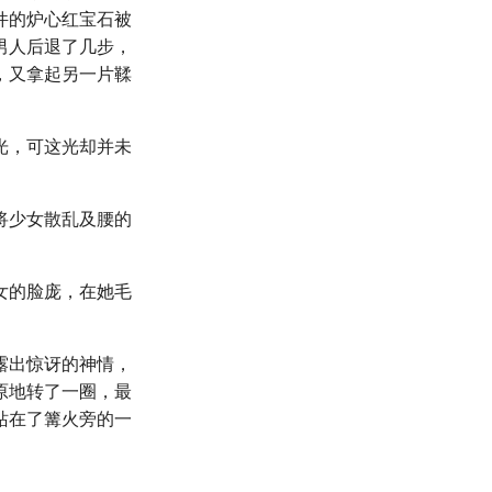
件的炉心红宝石被
男人后退了几步，
，又拿起另一片鞣
光，可这光却并未
将少女散乱及腰的
女的脸庞，在她毛
露出惊讶的神情，
原地转了一圈，最
站在了篝火旁的一