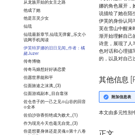
从龙族开始的女主之路
娜的角色展开，
他成了她
说描绘了她在陌
他是言灵少女
伊芙的身份认同
仙琉
芙在雪山中醒来
仙琉最新章节,仙琉无弹窗_乐文小
渐开始理解自己
说网手机阅读
诗意，展现了人
伊芙特罗娜的旧日见闻_作者：橘
色对话和心理描
赭Juzer
的，以及对自己
传奇博物
传奇马娘想好好谈恋爱
但愿世界能和平
其他信息 [Pro
位面旅途之沫漓_(3)
位面游戏副本_目自翕张
附加信息表
佐仓杏子的一己之见⊙山谷的回音
⊙全本
本文由多元性别
佐伯沙弥香拒绝成为败犬_(1)
作为现充今天也毫无自觉_(3)
你是想要身体还是灵魂⊙第十八卷
正文