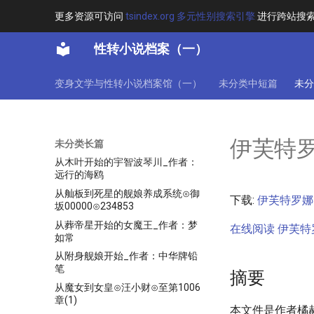
从夏日重现开始改写历史#少年先
更多资源可访问
tsindex.org 多元性别搜索引擎
进行跨站搜
疯队队长#共75章群①⑥8②衣
7七衣⑥
性转小说档案（一）
从大筒木开始，对抗诸天最强⊙者
之卷VI⊙全书完
从宫女开始长生登仙
变身文学与性转小说档案馆（一）
未分类中短篇
未分
从恶灵开始的非日常生活⊙虫言⊙
未完
从斩人成萝莉开始的火影之旅⊙止
伊芙特罗
幽玖⊙全本
未分类长篇
从木叶开始的宇智波琴川_作者：
远行的海鸥
从舢板到死星的舰娘养成系统⊙御
下载:
伊芙特罗娜的
坂00000⊙234853
从葬帝星开始的女魔王_作者：梦
在线阅读 伊芙特罗
如常
从附身舰娘开始_作者：中华牌铅
笔
摘要
从魔女到女皇⊙汪小财⊙至第1006
章(1)
本文件是作者橘