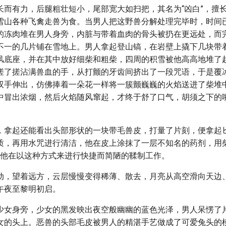
长而有力，后腿粗壮短小，尾部宽大如扫把，其名为“凶白”，擅
雪山各种飞禽走兽为食。当男人把这野兽分解处理完毕时，时间
的冻肉堆在男人身旁，内脏与带着血肉的骨头被扔在更远处，而
不一的几片铺在雪地上。男人拿起登山镐，在岩壁上撬下几块带
风底座，并在其中放好细柴和粗柴，四周的积雪被他高高地堆了
搓了搓沾满兽血的手，从打颤的牙齿间挤出了一段咒语，于是覆
双手伸出，仿佛捧着一朵花一样将一簇颤巍巍的火焰送进了柴堆
中冒出浓烟，然后火焰随风窜起，才终于舒了口气，胡须之下的
，拿起还能看出头部形状的一块带毛兽皮，打量了片刻，便拿起
质，再用水咒进行清洁，他在皮上涂抹了一层不知名的药剂，用
—他在以这种方式来进行快捷而简陋的鞣制工作。
动，望着远方，云层慢慢变得稀薄、散去，月亮从高空滑向天边
午夜至黎明初启。
少女身旁，少女的黑发映出夜空般幽幽的蓝色光泽，男人呆愣了
女的头上。恶兽的头部毛皮被男人的精湛手艺做成了可爱兔头的