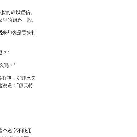
一脸的难以置信。
家里的钥匙一般。
话来却像是舌头打
里？”
么吗？”
得有神，沉睡已久
说道：“伊芙特
这个名字不能用