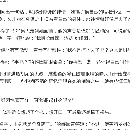
女刚问出一句话，就露出惊讶的神情，她摸了摸自己的咽喉部位，
脸，又开始在斗篷之下摸索着自己的身体，那神情就好像是丢了
不记得了吗？”男人走到她面前，他的声音是低沉而温和的，可说起
一字一顿地说：“我叫哈维因，洛德·哈维因。”
女似乎有些激动，声音有些颤抖：“我不是摔下去了吗？这又是哪
记得那些事吗？”哈维因满眼希冀：“你再想一想，还记得自己叫什
女看着眼前满脸胡须的大叔，湛蓝色的瞳仁随着眼睛的睁大而开始变
于理顺，一些模糊不清的记忆浮现在她的脑海之中，她有些怔怔地
哈维因惊喜万分，“还能想起什么吗？”
，似乎确实想起了什么，想开口，可最后还是摇了摇头。
的名字，本身就是个奇迹了。”哈维因苦笑道：“不过，伊芙特罗娜