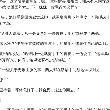
伊芙，这个名字很常见，嗯……就叫伊芙·哈维因，如果有人问你
德·哈维因的女……不，妹妹，你觉得怎么样？”
点点头，她似乎是因为感觉冻脚，试图翻卷脚下的毛皮，可那毛皮
其丝毫。
。”哈维因说着，从一旁又拿出一块兽皮，用匕首裁成了两截。
么这么冷？”伊芙坐在柔软的兽皮上，尽量用斗篷裹住自己的双腿
界北部的尽头。”哈维因一边裁剪手中的兽皮，一边说道：“这里离
不算深入，你看，这里还有不少活物呢。”
了一些关于无垠山脉的事，两人都在话语中礼貌地试探对方。
哪？”
这里待着，等休息好了，我会想办法送你回去。”
问。