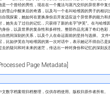
她是一个曾经的男性，现在在一个魔法与蒸汽交织的异世界中复
生的雪山中醒来后的奇遇，以及与一个名叫哈维因的男子的相识
与自我探索，她如何在更换身份后开发适应这个异世界的能力和身
时，她失去了过往的记忆，只获得了新的名字“伊芙”。在与哈维
的身份，以及世界的复杂性和多样性。整部作品充满了奇幻色彩
与自然间深刻的关系，以及个人在命运面前的坚持与选择。 文件
写，比如伊芙在与哈维因的第一次对话中，表示她记不得自己是
过去的疑问和对未来的迷茫，传达出一种对身份和记忆的深刻反
cessed Page Metadata]
中文数字档案馆归档整理，仅供存档使用。版权归原作者所有。