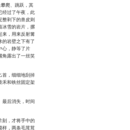
长攀爬、跳跃，其
已经过了午夜，此
完整剥下的兽皮则
着冰雪的岩片，摞
起来，用来反射篝
冰的岩壁之下有了
中心，静等了片
嘴角露出了一丝笑
匕首，细细地刮掉
柴禾和铁丝固定架
、最后消失，时间
片刻，才将手中的
模样，两条毛茸茸