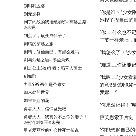
别叫我孟婆
“你是谁？”少
别无选择
她捏了捏自己的
到了约战的我拒绝加班⊙离洛之殇
⊙未完
“你……什么也
到点了，该变成仙子了
了节一样笨拙，他
刻晴的穿越之旅
刻晴，修仙而已，有那么难吗
“我怎么了？”少
剑与烈焰之语⊙墨尘为炽
“难道……你还能
剑之公主(校)作者：稻草人骑士
剑如歌
“我叫……”少
力量99999但是圣修女
的意识此刻也终
罗娜……”
加米勒的世界
加里亚斯的花
“你果然记得！”
勇者大人，信仰圣光吧
勇者大人，我真的不是你的妻子！
伊芙思索了片刻
⊙荆河刺秦王⊙未完
“你能想起自己
勇者爱丽丝的社会性死亡传说