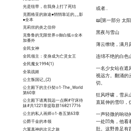
光是纽带，在我身上打了死结
或者...
克图格亚的旅途●悄悄靠近的__影
●全本
📖[第一部分 太
克莉丝的炎之信仰
黑夜与雪山
克鲁鲁的无限世界⊙御白狐⊙全本
加番外
薄云缭绕，满月
全民女神
连绵不绝的白色
全民领主：变身成为亡灵女王
全民魔女1994(1)
一名少女站在遮
全装战姬
视远方。翻涌的
公主叛国记_(2)
切。
公主殿下的主仆契⊙1-The_World
第60章
狂风呼啸，雪从
公主殿下请离我远一点啊#守床待
直延伸的雪印，
妹#共1221章提取群168217716
公主的私人画师⊙1-卷五第63章
一声轻微的响动
一处凹角，他看
公爵千金的本领
肚。这野兽足有
六翼真神的次元之旅