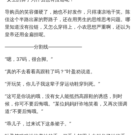
导购员的笑容僵硬了，她也不好发作，只得凄凉地干笑。陈
佳这个半路出家的野路子，还在用男生的思维思考问题。哪
里知道没有拉链，又怎么穿得上，小农思想严重啊，还以为
皇帝还用金扁担呢。
——————分割线———————
“嗯，37码，很合脚。”
“真的不去看看高跟鞋了吗？”叶盈劝说道。
“开玩笑，你儿子我这辈子穿运动鞋穿到死。”
“这可是你说的哦，没有女人能抵挡高跟鞋的诱惑，到时
候，你可不要后悔哦。”某位妈妈奸诈地笑着，又再次强调
道:“不要后悔哦。”
“乖儿子，过来试下这条裙子。”