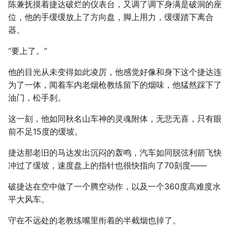
陈兼抚摸着捷达破烂的仪表台，又调了调下身满是破洞的座
位，他的手缓缓放上了方向盘，脚上用力，缓缓踏下离合
器。
“要上了。”
他的目光从未变得如此凌厉，他感觉好像和身下这个捷达连
为了一体，闻着车内老烟枪教练留下的烟味，他猛然踩下了
油门，松手刹。
这一刻，他如同秋名山车神的灵魂附体，无悲无喜，只有眼
前不足15度的缓坡。
捷达那老旧的马达发出沉闷的轰鸣，汽车如同脱弦利箭飞快
冲过了缓坡，速度盘上的指针也很快指向了70刻度——
破捷达在空中做了一个腾空动作，以及一个360度高难度水
平大风车。
守在不远处的老教练嘴里衔着的半截烟也掉了。