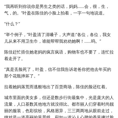
“我再听到你说你是男生之类的话，妈妈……会，很，生，
气，的。”叶盈在陈佳的小脸上拍着，一字一句地说道。
“什么？”
“举个例子，”叶盈清了清嗓子，大声道:“各位，各位，我女
儿从来不用卫生巾，谁能帮帮我劝劝她啊！……呜。”
陈佳赶忙捂住她老妈的疯言疯语，购物车也不要了，连忙拉
着走开了。
“真是丢脸死了，叶盈，信不信我告诉老爸你把他去年买的
那个花瓶摔坏了。”
拉着她妈落荒而逃般地出了百货商场，陈佳的脸还红着。
城市里面的美女多，但还是数步行街最集中，光是庞大的人
流量，人口基数其他地方就没得比。都市丽人们穿着时尚靓
丽的服装，色彩缤纷，风格迥异，三三两两地从眼前走过，
绝对是一道亮丽的风景线，宛如一道沁人心脾的香风拂过脸