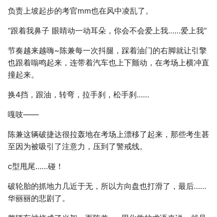
负责上坡起步的考官mm也在风中凌乱了。
“跟着我鼻子 眼睛动一动耳朵，你会不会爱上我……爱上我”
节奏越来越嗨~陈兼每一次抖腿，踩着油门的右脚就让引擎
也跟着嗡鸣起来，连带着汽车也上下颤动，在考场上横冲直
撞起来。
换4挡，跟油，转弯，拉手刹，松手刹……
嘎吱——
陈兼这辆破捷达很拉轰地在考场上漂移了起来，那些考生甚
至因为被吸引了注意力，压到了警戒线。
c型甩尾……碰！
破轮胎的抓地力几近于无，所以方向盘也打滑了，最后……
华丽丽的悲剧了。