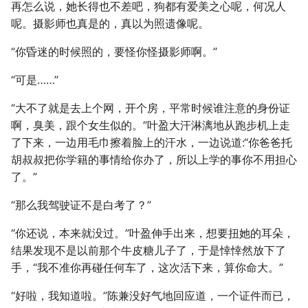
再怎么说，她长得也不差吧，狗都有爱美之心呢，何况人
呢。摄影师也真是的，真以为照遗像呢。
“你昏迷的时候照的，要怪你怪摄影师啊。”
“可是……”
“大不了就是去上个网，开个房，平常时候谁注意的身份证
啊，臭美，跟个女生似的。”叶盈大汗淋漓地从跑步机上走
了下来，一边用毛巾擦着脸上的汗水，一边说道:“你爸爸托
胡叔叔把你学籍的事情给你办了，所以上学的事你不用担心
了。”
“那么我驾驶证不是白考了？”
“你还说，本来就没过。”叶盈伸手出来，想要扭她的耳朵，
结果发现不是以前那个牛皮糖儿子了，于是悻悻然放下了
手，“我不准你再碰任何车了，这次活下来，算你命大。”
“好啦，我知道啦。”陈兼没好气地回应道，一个证件而已，