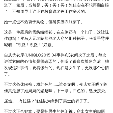
道了，然后，当然是，买！买！买！陈佳实在不想再翻白眼
了，不知道早上谁还在教育谁老爸工作辛苦的。
她一点也不热衷于购物，但确实没衣服穿了。
这是一件露肩的雪纺蝙蝠衫，在左侧还有一个扣子，这让陈
佳想起了罗马人元老院那些老人穿的那种袍子，张着手臂呼
喊着，“凯撒！凯撒！”好蠢。
自从优衣库(UNIQLO2015.04事件)试衣间火了之后，每次
进试衣间的心情都是很忐忑的，但听了很多次墙角之后，她
发现这种事情，要看缘分的。现在是女生了，更没那个心情
了。
不过这条休闲裤，粉红色的……谁会穿啊，夜店女王吗？陈
佳真是服了她妈妈的恶趣味，下一条，白色的，勉强接受。
居然……有拉链？陈佳以为拿到了男士的裤子了。
不过这正合她意，要是把男生的休闲裤，穿出女生的靓丽，