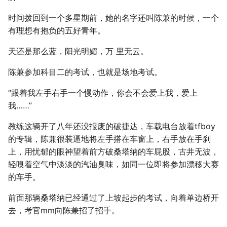
时间拨回到一个多星期前，她的名字还叫陈兼的时候，一个
有理想有抱负的五好青年。
天还是那么蓝，阳光明媚，万 里无云。
陈兼参加科目二的考试，也就是场地考试。
“跟着我左手右手一个慢动作，你会不会爱上我，爱上
我……”
教练这辆开了八年还没报废的破捷达，车载电台放着tfboy
的专辑，陈兼很装逼地将左手搭在车窗上，右手放在手刹
上，用忧郁的眼神望着前方破桑塔纳的车屁股，古井无波，
轻嗅着空气中淡淡的汽油臭味，如同一位即将参加漂移大赛
的车手。
前面那辆桑塔纳已经通过了上坡起步的考试，向着单边桥开
去，考官mm向陈兼招了招手。