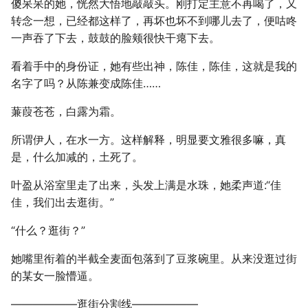
傻呆呆的她，恍然大悟地敲敲头。刚打定主意不再喝了，又
转念一想，已经都这样了，再坏也坏不到哪儿去了，便咕咚
一声吞了下去，鼓鼓的脸颊很快干瘪下去。
看着手中的身份证，她有些出神，陈佳，陈佳，这就是我的
名字了吗？从陈兼变成陈佳……
蒹葭苍苍，白露为霜。
所谓伊人，在水一方。这样解释，明显要文雅很多嘛，真
是，什么加减的，土死了。
叶盈从浴室里走了出来，头发上满是水珠，她柔声道:“佳
佳，我们出去逛街。”
“什么？逛街？”
她嘴里衔着的半截全麦面包落到了豆浆碗里。从来没逛过街
的某女一脸懵逼。
——————逛街分割线——————