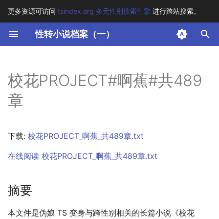
更多资源可访问
tsindex.org 多元性别搜索引擎
进行跨站搜索。
键
性转小说档案（一）
入
摘要
以
校花PROJECT#啊蕉#共489
开
其他信息 [Processed Page
章
Metadata]
始
搜
正文
下载:
校花PROJECT_啊蕉_共489章.txt
索
在线阅读 校花PROJECT_啊蕉_共489章.txt
摘要
本文件是伪娘 TS 变身与跨性别相关的长篇小说《校花