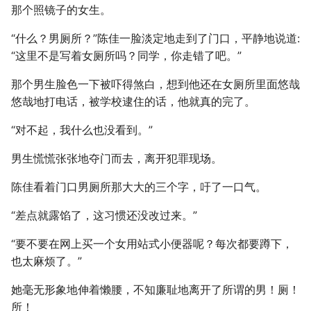
那个照镜子的女生。
“什么？男厕所？”陈佳一脸淡定地走到了门口，平静地说道:
“这里不是写着女厕所吗？同学，你走错了吧。”
那个男生脸色一下被吓得煞白，想到他还在女厕所里面悠哉
悠哉地打电话，被学校逮住的话，他就真的完了。
“对不起，我什么也没看到。”
男生慌慌张张地夺门而去，离开犯罪现场。
陈佳看着门口男厕所那大大的三个字，吁了一口气。
“差点就露馅了，这习惯还没改过来。”
“要不要在网上买一个女用站式小便器呢？每次都要蹲下，
也太麻烦了。”
她毫无形象地伸着懒腰，不知廉耻地离开了所谓的男！厕！
所！