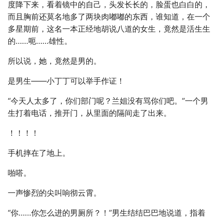
度降下来，看着镜中的自己，头发长长的，脸蛋也白白的，
而且胸前还莫名地多了两块肉嘟嘟的东西，谁知道，在一个
多星期前，这名一本正经地胡说八道的女生，竟然是活生生
的……呃……雄性。
所以说，她，竟然是男的。
是男生——小丁丁可以举手作证！
“今天人太多了，你们部门呢？兰姐没有骂你们吧。”一个男
生打着电话，推开门，从里面的隔间走了出来。
！！！！
手机摔在了地上。
啪嗒。
一声惨烈的尖叫响彻云霄。
“你……你怎么进的男厕所？！”男生结结巴巴地说道，指着