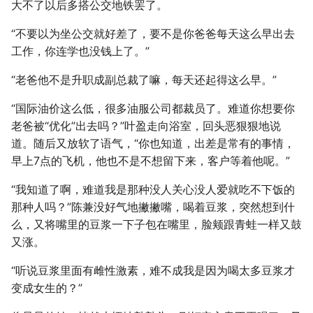
大不了以后多搭公交地铁罢了。
“不要以为坐公交就好差了，要不是你爸爸每天这么早出去
工作，你连学也没钱上了。”
“老爸他不是升职成副总裁了嘛，每天还起得这么早。”
“国际油价这么低，很多油服公司都裁员了。难道你想要你
老爸被“优化”出去吗？”叶盈走向浴室，回头恶狠狠地说
道。随后又放软了语气，“你也知道，出差是常有的事情，
早上7点的飞机，他也不是不想留下来，客户等着他呢。”
“我知道了啊，难道我是那种没人关心没人爱就吃不下饭的
那种人吗？”陈兼没好气地撇撇嘴，喝着豆浆，突然想到什
么，又将嘴里的豆浆一下子包在嘴里，脸颊跟青蛙一样又鼓
又涨。
“听说豆浆里面有雌性激素，难不成我是因为喝太多豆浆才
变成女生的？”