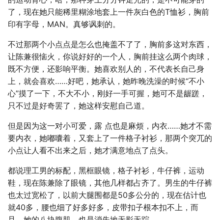
了，现在她只能稀里糊涂地套上一件灰白色的T恤衫，胸前
印有字母，MAN。真够讽刺的。
不过那两个小点点是怎么也掩盖不了了，胸前多这对东西，
让陈兼很恼火，你说好好的一个人，胸前挂这么两个肉球，
既不方便，还影响平衡。她喜欢别人的，不代表长自己身
上，就会喜欢……好吧，她承认，她昨晚洗澡的时候“不小
心”摸了一下，不大不小，刚好一手可握，她可不是龌蹉，
只不过是好奇罢了，她这样安慰自己道。
但是因为这一对小可爱，露 点也是麻烦，内衣……她才不需
要内衣，她嘟囔着，又套上了一件格子衬衫，那两个突兀的
小点让人看不出来之后，她才满意地点了点头。
都说理工男的标配，黑框眼镜，格子衬衫，牛仔裤，运动
鞋，现在陈兼除了眼镜，其他几样都占齐了。男生的牛仔裤
也太过宽松了，以前大腿围都是50多公分的，现在估计也
就40多，腰也细了好多好多，皮带扣子根本扣不上，而
且，她的八块腹肌，也是消失地无影无踪。