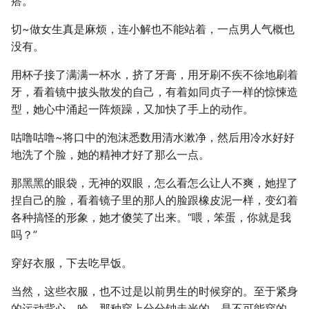
瘩。
切~做女生真是麻烦，连小解也不能站着，一点男人气概也
没有。
用杯子接了满满一杯水，挤了牙膏，用牙刷不疾不徐地刷着
牙，看着镜中披头散发的自己，有着如同贞子一样的惊悚造
型，她心中涌起一阵烦躁，又加快了手上的动作。
咕噜咕噜~将口中的泡沫悉数用清水漱净，然后用冷水好好
地洗了个脸，她的精神才好了那么一点。
那黑黑的眼袋，无神的双眼，怎么看怎么让人不爽，她捏了
捏自己的脸，看着镜子里的那人的脸跟橡皮泥一样，变幻着
各种搞怪的形象，她才傻笑了出来。“喂，笨蛋，你就是我
吗？”
穿好衣服，下去吃早饭。
当然，这些衣服，也不过是以前男生的时候穿的。至于紧身
的运动背心，哈，那种穿上分分钟走光的，是不可能穿的