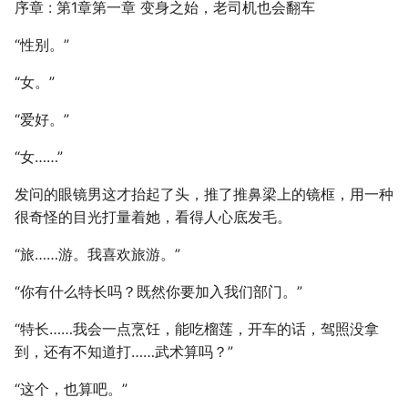
序章 : 第1章第一章 变身之始，老司机也会翻车
“性别。”
“女。”
“爱好。”
“女……”
发问的眼镜男这才抬起了头，推了推鼻梁上的镜框，用一种
很奇怪的目光打量着她，看得人心底发毛。
“旅……游。我喜欢旅游。”
“你有什么特长吗？既然你要加入我们部门。”
“特长……我会一点烹饪，能吃榴莲，开车的话，驾照没拿
到，还有不知道打……武术算吗？”
“这个，也算吧。”