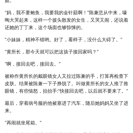
菇。
“妈，我不要鲍鱼，我要我的金针菇啊！”陈兼悲从中来，嚎
啕大哭起来，这样一个披头散发的女生，又哭又闹，还说着
还她的丁丁来，这个场面也够惊悚的。
“小妹妹，精神不错哟。好了，看样子，没什么大碍了。”
“黄所长，那今天就可以把这孩子接回家吗？”
“啊，接回去吧，接回去。”
被称作黄所长的戴眼镜女人又拉过陈兼的手，打算再检查下
皮肤。结果被陈兼一下子挣脱了。叫做黄所长的女人推了推
眼镜，有些恼怒，抬抬手:“快接回去吧，以后就不要来了。”
最后，穿着病号服的他被塞进了汽车，随后她妈妈又坐了进
来。
“再闹就坐尾箱。”